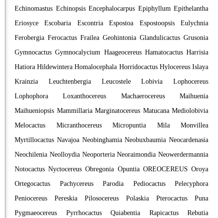
Echinomastus
Echinopsis
Encephalocarpus
Epiphyllum
Epithelantha
Eriosyce
Escobaria
Escontria
Espostoa
Espostoopsis
Eulychnia
Ferobergia
Ferocactus
Frailea
Geohintonia
Glandulicactus
Grusonia
Gymnocactus
Gymnocalycium
Haageocereus
Hamatocactus
Harrisia
Hatiora
Hildewintera
Homalocephala
Horridocactus
Hylocereus
Islaya
Krainzia
Leuchtenbergia
Leucostele
Lobivia
Lophocereus
Lophophora
Loxanthocereus
Machaerocereus
Maihuenia
Maihueniopsis
Mammillaria
Marginatocereus
Matucana
Mediolobivia
Melocactus
Micranthocereus
Micropuntia
Mila
Monvillea
Myrtillocactus
Navajoa
Neobinghamia
Neobuxbaumia
Neocardenasia
Neochilenia
Neolloydia
Neoporteria
Neoraimondia
Neowerdermannia
Notocactus
Nyctocereus
Obregonia
Opuntia
OREOCEREUS
Oroya
Ortegocactus
Pachycereus
Parodia
Pediocactus
Pelecyphora
Peniocereus
Pereskia
Pilosocereus
Polaskia
Pterocactus
Puna
Pygmaeocereus
Pyrrhocactus
Quiabentia
Rapicactus
Rebutia