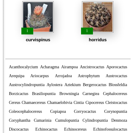
1
1
curvispinus
horridus
Acanthocalycium
Acharagma
Airampoa
Ancistrocactus
Aporocactus
Arequipa
Ariocarpus
Arrojadoa
Astrophytum
Austrocactus
Austrocylindropuntia
Aylostera
Aztekium
Bergerocactus
Blossfeldia
Borzicactus
Brasiliopuntia
Browningia
Carnegiea
Cephalocereus
Cereus
Chamaecereus
Chamaelobivia
Cintia
Cipocereus
Cleistocactus
Coleocephalocereus
Copiapoa
Corryocactus
Corynopuntia
Coryphantha
Cumarinia
Cumulopuntia
Cylindropuntia
Denmoza
Discocactus
Echinocactus
Echinocereus
Echinofossulocactus