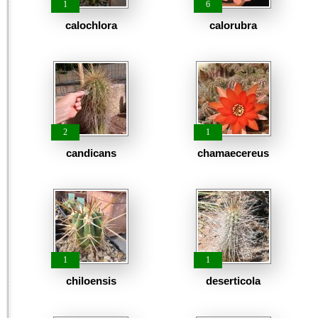
1
6
calochlora
calorubra
2
1
candicans
chamaecereus
1
1
chiloensis
deserticola