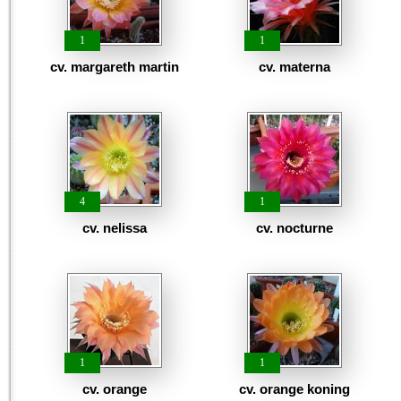
1
1
cv. margareth martin
cv. materna
4
1
cv. nelissa
cv. nocturne
1
1
cv. orange
cv. orange koning