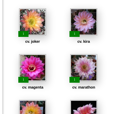
1
1
cv. joker
cv. kira
1
1
cv. magenta
cv. marathon