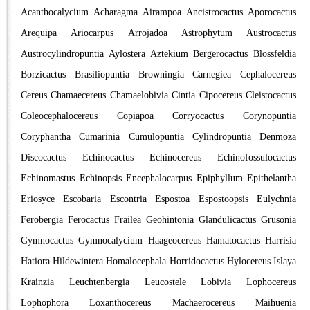
Acanthocalycium
Acharagma
Airampoa
Ancistrocactus
Aporocactus
Arequipa
Ariocarpus
Arrojadoa
Astrophytum
Austrocactus
Austrocylindropuntia
Aylostera
Aztekium
Bergerocactus
Blossfeldia
Borzicactus
Brasiliopuntia
Browningia
Carnegiea
Cephalocereus
Cereus
Chamaecereus
Chamaelobivia
Cintia
Cipocereus
Cleistocactus
Coleocephalocereus
Copiapoa
Corryocactus
Corynopuntia
Coryphantha
Cumarinia
Cumulopuntia
Cylindropuntia
Denmoza
Discocactus
Echinocactus
Echinocereus
Echinofossulocactus
Echinomastus
Echinopsis
Encephalocarpus
Epiphyllum
Epithelantha
Eriosyce
Escobaria
Escontria
Espostoa
Espostoopsis
Eulychnia
Ferobergia
Ferocactus
Frailea
Geohintonia
Glandulicactus
Grusonia
Gymnocactus
Gymnocalycium
Haageocereus
Hamatocactus
Harrisia
Hatiora
Hildewintera
Homalocephala
Horridocactus
Hylocereus
Islaya
Krainzia
Leuchtenbergia
Leucostele
Lobivia
Lophocereus
Lophophora
Loxanthocereus
Machaerocereus
Maihuenia