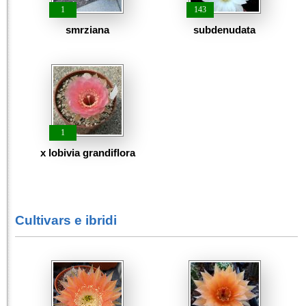
1
143
smrziana
subdenudata
1
x lobivia grandiflora
Cultivars e ibridi