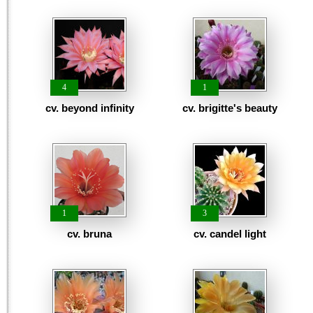
4
1
cv. beyond infinity
cv. brigitte's beauty
1
3
cv. bruna
cv. candel light