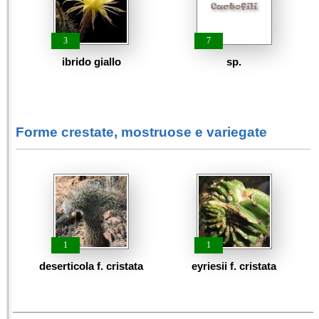
3
7
ibrido giallo
sp.
Forme crestate, mostruose e variegate
1
1
deserticola f. cristata
eyriesii f. cristata