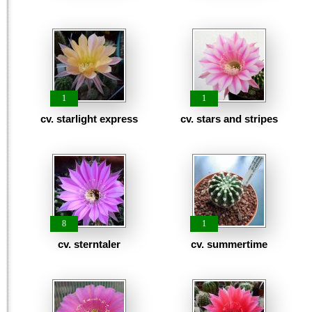
1
1
cv. starlight express
cv. stars and stripes
8
1
cv. sterntaler
cv. summertime