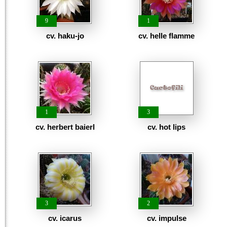
9
1
cv. haku-jo
cv. helle flamme
1
3
cv. herbert baierl
cv. hot lips
3
2
cv. icarus
cv. impulse