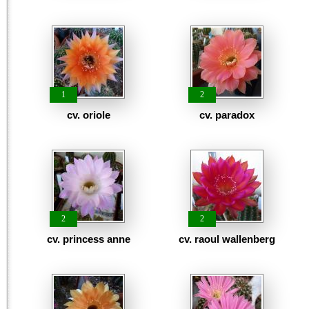
1
2
cv. oriole
cv. paradox
2
2
cv. princess anne
cv. raoul wallenberg