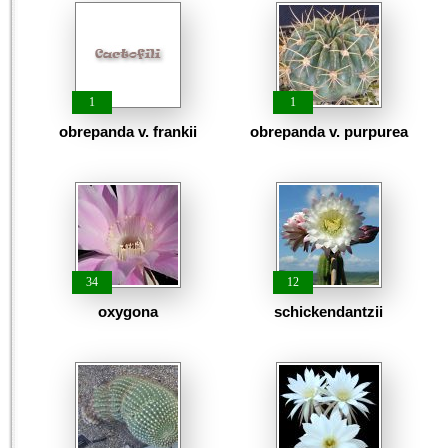
1
1
obrepanda v. frankii
obrepanda v. purpurea
34
12
oxygona
schickendantzii