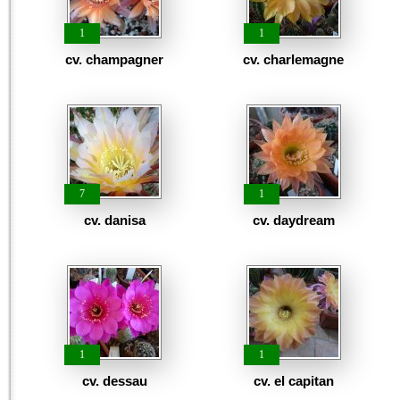
1
1
cv. champagner
cv. charlemagne
7
1
cv. danisa
cv. daydream
1
1
cv. dessau
cv. el capitan