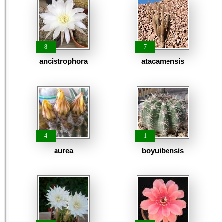
8
7
ancistrophora
atacamensis
4
1
aurea
boyuibensis