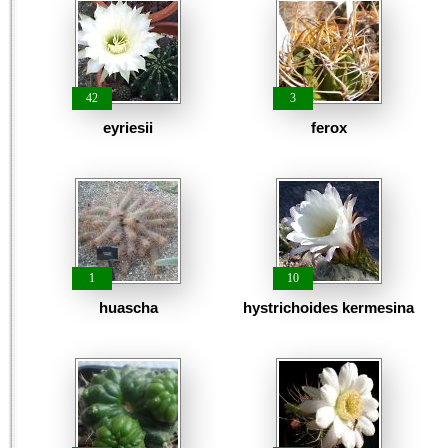
42
3
eyriesii
ferox
1
10
huascha
hystrichoides kermesina