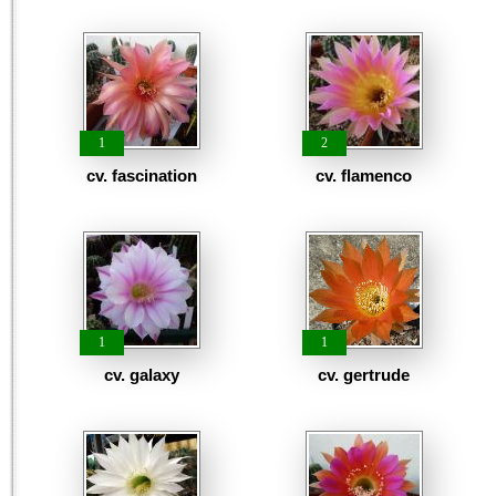
1
2
cv. fascination
cv. flamenco
1
1
cv. galaxy
cv. gertrude