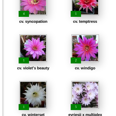
4
1
cv. syncopation
cv. temptress
1
2
cv. violet's beauty
cv. windigo
1
5
cv. winterset
eyriesii x multiplex