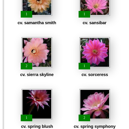
1
1
cv. samantha smith
cv. sansibar
2
1
cv. sierra skyline
cv. sorceress
1
2
cv. spring blush
cv. spring symphony