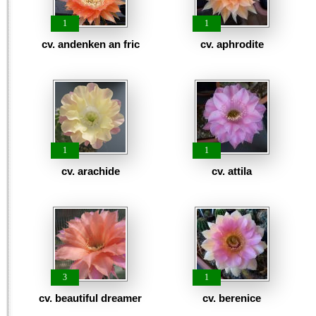
1
1
cv. andenken an fric
cv. aphrodite
1
1
cv. arachide
cv. attila
3
1
cv. beautiful dreamer
cv. berenice