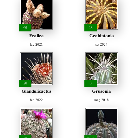
66
28
Frailea
Geohintonia
lug 2021
set 2024
20
8
Glandulicactus
Grusonia
feb 2022
mag 2018