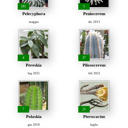
181
1
Pelecyphora
Peniocereus
maggio
dic 2013
4
37
Pereskia
Pilosocereus
lug 2025
feb 2022
7
25
Polaskia
Pterocactus
giu 2019
luglio