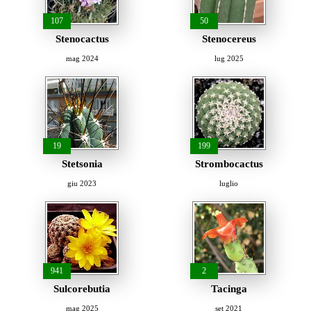
107
50
Stenocactus
Stenocereus
mag 2024
lug 2025
19
199
Stetsonia
Strombocactus
giu 2023
luglio
941
2
Sulcorebutia
Tacinga
mag 2025
set 2021