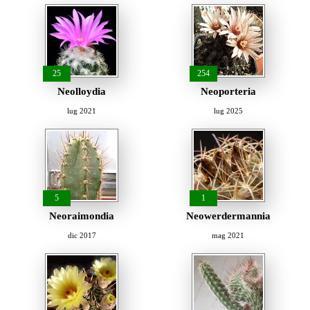
25
254
Neolloydia
Neoporteria
lug 2021
lug 2025
5
1
Neoraimondia
Neowerdermannia
dic 2017
mag 2021