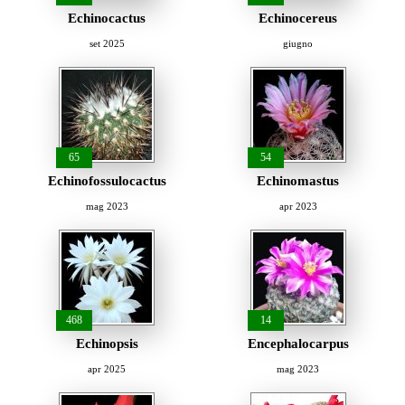
Echinocactus
Echinocereus
set 2025
giugno
65
54
Echinofossulocactus
Echinomastus
mag 2023
apr 2023
468
14
Echinopsis
Encephalocarpus
apr 2025
mag 2023