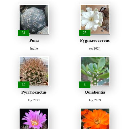
31
25
Puna
Pygmaeocereus
luglio
set 2024
35
3
Pyrrhocactus
Quiabentia
lug 2021
lug 2009