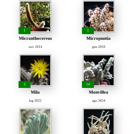
1
1
Micranthocereus
Micropuntia
nov 2014
gen 2010
3
14
Mila
Monvillea
lug 2022
ago 2024