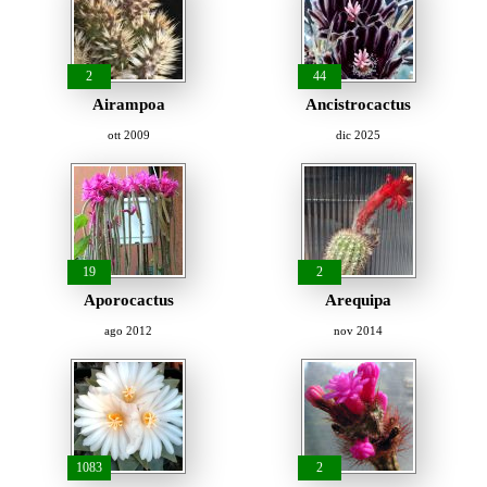
2
44
Airampoa
Ancistrocactus
ott 2009
dic 2025
19
2
Aporocactus
Arequipa
ago 2012
nov 2014
1083
2