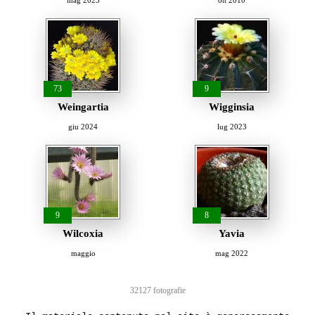
mag 2023
ott 2010
73
9
Weingartia
Wigginsia
giu 2024
lug 2023
9
8
Wilcoxia
Yavia
maggio
mag 2022
32127 fotografie