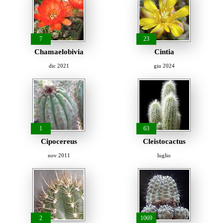
7
23
Chamaelobivia
Cintia
dic 2021
giu 2024
1
63
Cipocereus
Cleistocactus
nov 2011
luglio
2
1069