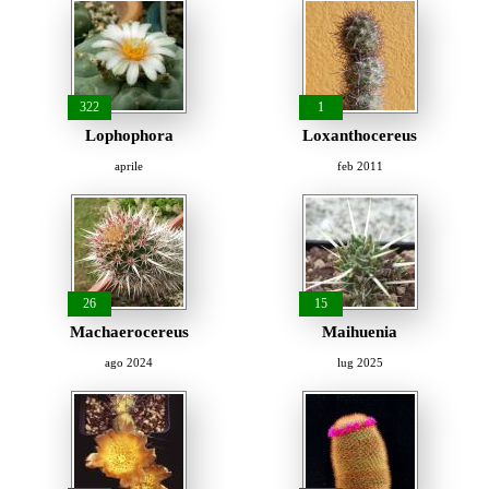
322
1
Lophophora
Loxanthocereus
aprile
feb 2011
26
15
Machaerocereus
Maihuenia
ago 2024
lug 2025