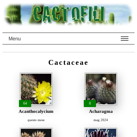
Menu
Cactaceae
64
8
Acanthocalycium
Acharagma
questo mese
mag 2024