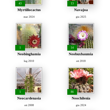
43
13
Myrtillocactus
Navajoa
mar 2024
giu 2025
1
14
Neobinghamia
Neobuxbaumia
lug 2010
ott 2018
1
86
Neocardenasia
Neochilenia
ott 2008
giu 2024