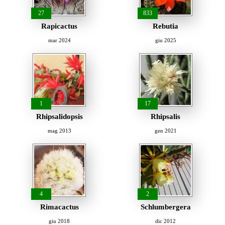
27
833
Rapicactus
Rebutia
mar 2024
giu 2025
1
17
Rhipsalidopsis
Rhipsalis
mag 2013
gen 2021
4
2
Rimacactus
Schlumbergera
giu 2018
dic 2012