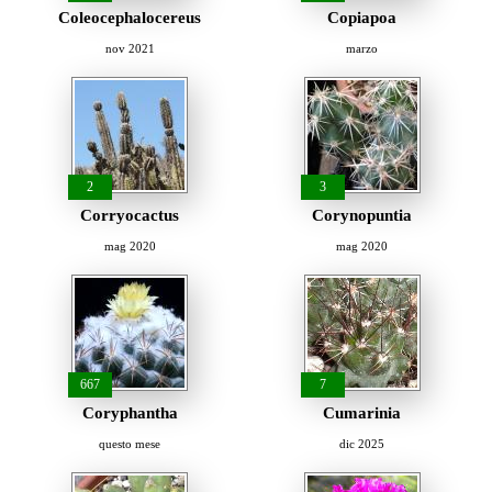
Coleocephalocereus
Copiapoa
nov 2021
marzo
2
3
Corryocactus
Corynopuntia
mag 2020
mag 2020
667
7
Coryphantha
Cumarinia
questo mese
dic 2025