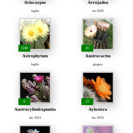
Ariocarpus
Arrojadoa
luglio
ott 2020
2240
45
Astrophytum
Austrocactus
luglio
giugno
6
11
Austrocylindropuntia
Aylostera
dic 2025
dic 2025