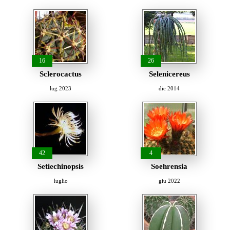
16
26
Sclerocactus
Selenicereus
lug 2023
dic 2014
42
4
Setiechinopsis
Soehrensia
luglio
giu 2022