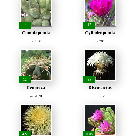
14
17
Cumulopuntia
Cylindropuntia
dic 2025
lug 2023
12
85
Denmoza
Discocactus
set 2020
dic 2025
422
1085