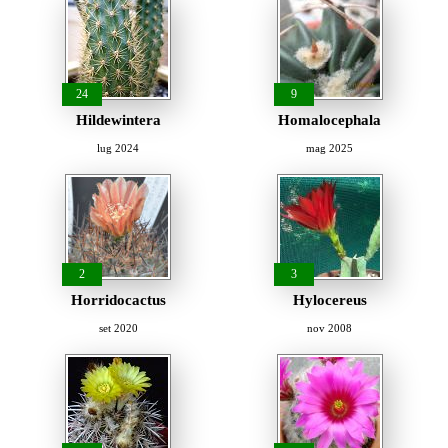
24
9
Hildewintera
Homalocephala
lug 2024
mag 2025
2
3
Horridocactus
Hylocereus
set 2020
nov 2008