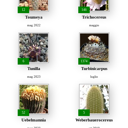
12
146
Toumeya
Trichocereus
mag 2022
maggio
6
1374
Tunilla
Turbinicarpus
mag 2023
luglio
52
5
Uebelmannia
Weberbauerocereus