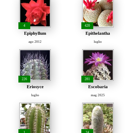
4
420
Epiphyllum
Epithelantha
ago 2012
luglio
226
281
Eriosyce
Escobaria
luglio
mag 2025
1
24