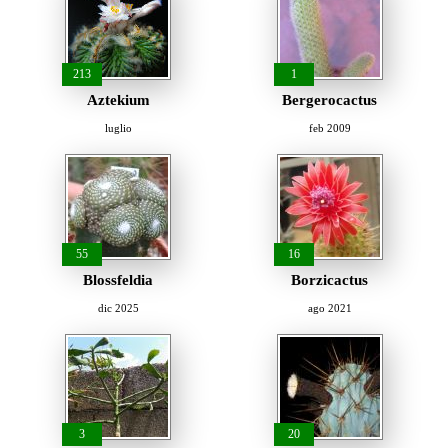
213
1
Aztekium
Bergerocactus
luglio
feb 2009
55
16
Blossfeldia
Borzicactus
dic 2025
ago 2021
3
20