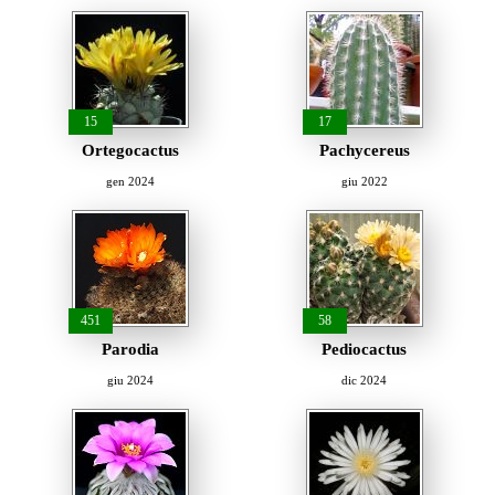
15
17
Ortegocactus
Pachycereus
gen 2024
giu 2022
451
58
Parodia
Pediocactus
giu 2024
dic 2024