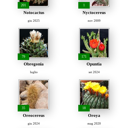
201
1
Notocactus
Nyctocereus
giu 2025
nov 2009
79
171
Obregonia
Opuntia
luglio
set 2024
35
18
Oreocereus
Oroya
giu 2024
mag 2020