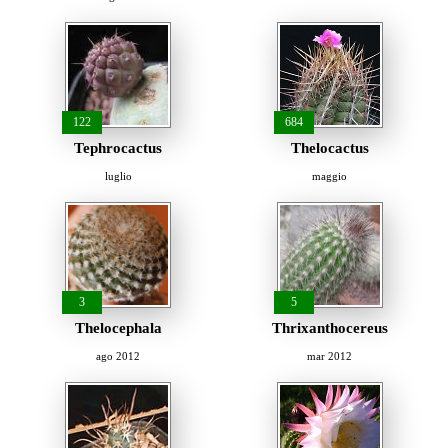
122
684
Tephrocactus
Thelocactus
luglio
maggio
3
5
Thelocephala
Thrixanthocereus
ago 2012
mar 2012