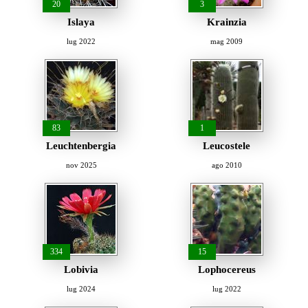
20
3
Islaya
Krainzia
lug 2022
mag 2009
83
1
Leuchtenbergia
Leucostele
nov 2025
ago 2010
334
15
Lobivia
Lophocereus
lug 2024
lug 2022