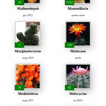
18
11332
Maihueniopsis
Mammillaria
giu 2022
questo mese
3
128
Marginatocereus
Matucana
mag 2019
aprile
30
82
Mediolobivia
Melocactus
mag 2021
ott 2024