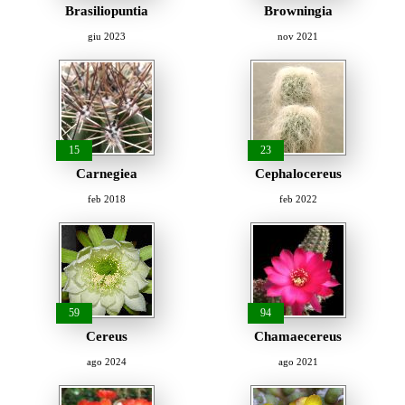
Brasiliopuntia
Browningia
giu 2023
nov 2021
15
23
Carnegiea
Cephalocereus
feb 2018
feb 2022
59
94
Cereus
Chamaecereus
ago 2024
ago 2021