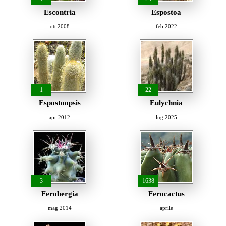
Escontria
Espostoa
ott 2008
feb 2022
1
22
Espostoopsis
Eulychnia
apr 2012
lug 2025
3
1638
Ferobergia
Ferocactus
mag 2014
aprile