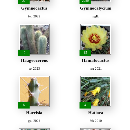
57
2080
Gymnocactus
Gymnocalycium
feb 2022
luglio
12
15
Haageocereus
Hamatocactus
set 2023
lug 2021
6
4
Harrisia
Hatiora
giu 2024
feb 2010