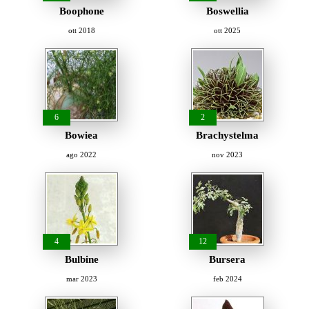
Boophone
Boswellia
ott 2018
ott 2025
6
2
Bowiea
Brachystelma
ago 2022
nov 2023
4
12
Bulbine
Bursera
mar 2023
feb 2024