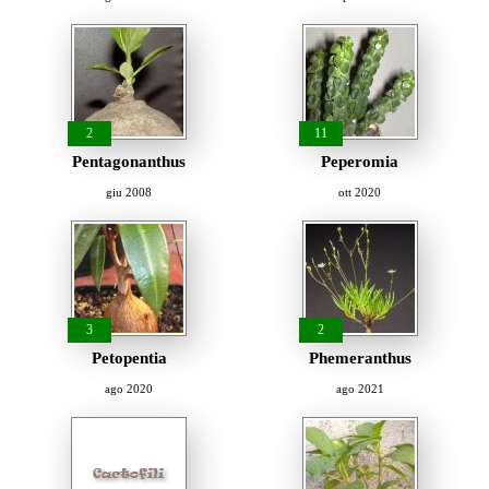
2
11
Pentagonanthus
Peperomia
giu 2008
ott 2020
3
2
Petopentia
Phemeranthus
ago 2020
ago 2021