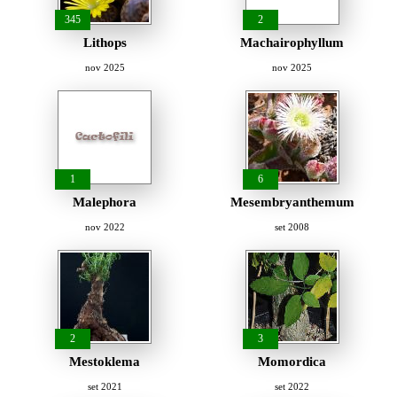
345
2
Lithops
Machairophyllum
nov 2025
nov 2025
1
6
Malephora
Mesembryanthemum
nov 2022
set 2008
2
3
Mestoklema
Momordica
set 2021
set 2022