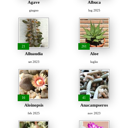
Agave
Albuca
giugno
lug 2025
21
261
Alluaudia
Aloe
set 2023
luglio
16
41
Aloinopsis
Anacampseros
feb 2025
nov 2023