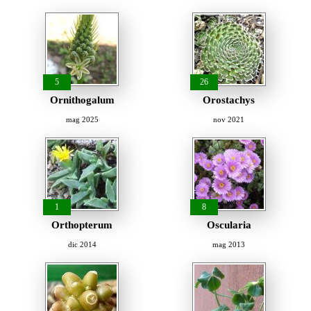
5
26
Ornithogalum
Orostachys
mag 2025
nov 2021
1
8
Orthopterum
Oscularia
dic 2014
mag 2013