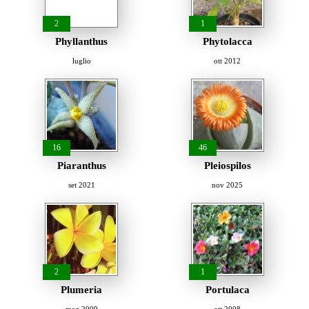
2
1
Phyllanthus
Phytolacca
luglio
ott 2012
16
46
Piaranthus
Pleiospilos
set 2021
nov 2025
2
1
Plumeria
Portulaca