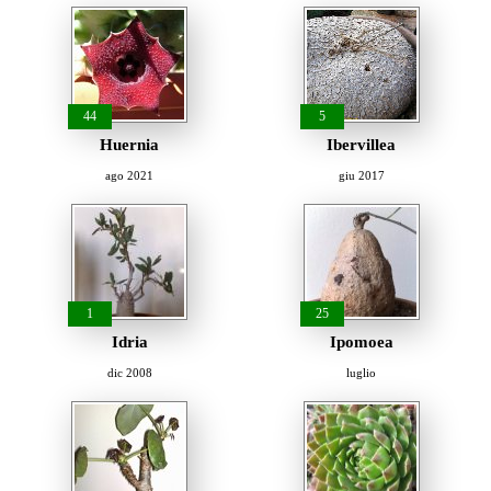
44
5
Huernia
Ibervillea
ago 2021
giu 2017
1
25
Idria
Ipomoea
dic 2008
luglio