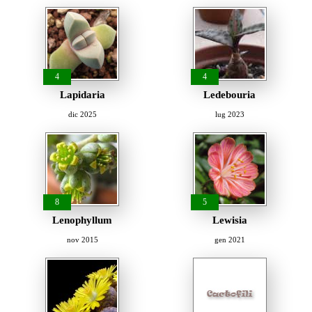
4
4
Lapidaria
Ledebouria
dic 2025
lug 2023
8
5
Lenophyllum
Lewisia
nov 2015
gen 2021