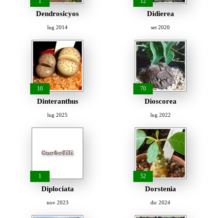
1
12
Dendrosicyos
Didierea
lug 2014
set 2020
10
70
Dinteranthus
Dioscorea
lug 2025
lug 2022
1
52
Diplociata
Dorstenia
nov 2023
dic 2024