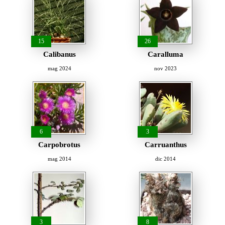
15
26
Calibanus
Caralluma
mag 2024
nov 2023
6
3
Carpobrotus
Carruanthus
mag 2014
dic 2014
3
8