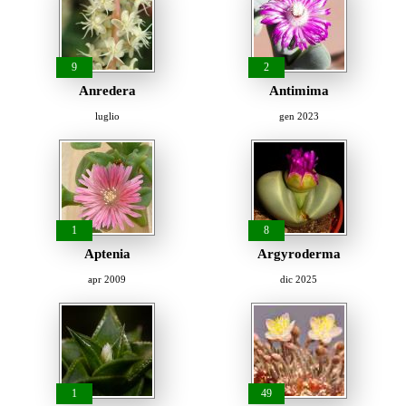
9
2
Anredera
Antimima
luglio
gen 2023
1
8
Aptenia
Argyroderma
apr 2009
dic 2025
1
49