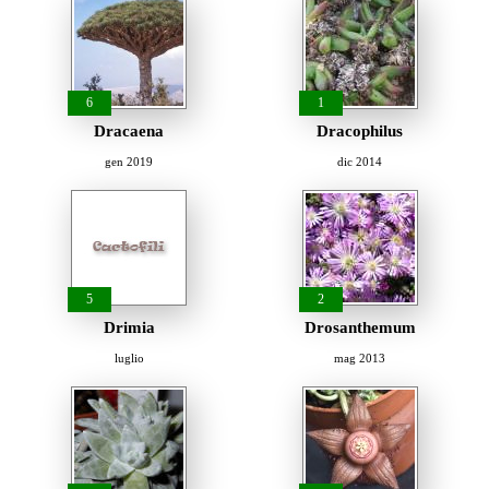
6
1
Dracaena
Dracophilus
gen 2019
dic 2014
5
2
Drimia
Drosanthemum
luglio
mag 2013