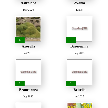
Astroloba
Avonia
mar 2020
luglio
6
1
Azorella
Baseonema
set 2016
lug 2023
1
1
Beaucarnea
Beiselia
lug 2023
ott 2025