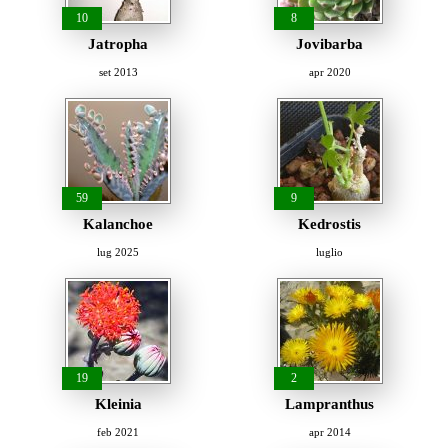
10
8
Jatropha
Jovibarba
set 2013
apr 2020
59
9
Kalanchoe
Kedrostis
lug 2025
luglio
19
2
Kleinia
Lampranthus
feb 2021
apr 2014