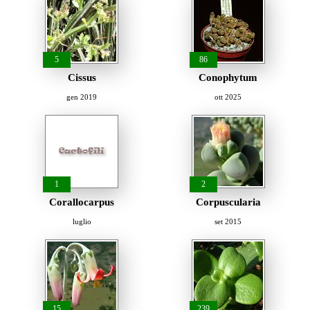
5
86
Cissus
Conophytum
gen 2019
ott 2025
1
2
Corallocarpus
Corpuscularia
luglio
set 2015
15
239