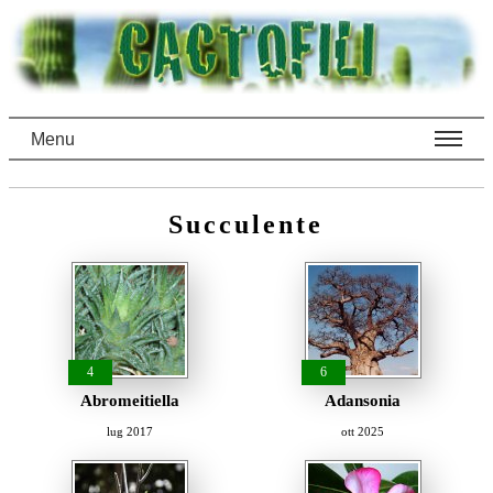
Menu
Succulente
4
6
Abromeitiella
Adansonia
lug 2017
ott 2025