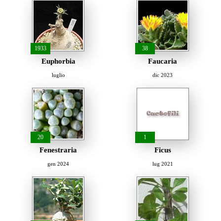
1933
38
Euphorbia
Faucaria
luglio
dic 2023
20
1
Fenestraria
Ficus
gen 2024
lug 2021