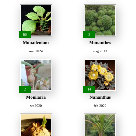
66
2
Monadenium
Monanthes
mar 2024
mag 2013
2
14
Monilaria
Nananthus
set 2020
feb 2022