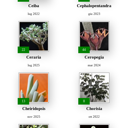
Ceiba
Cephalopentandra
lug 2022
giu 2023
22
44
Ceraria
Ceropegia
lug 2025
mar 2024
13
8
Cheiridopsis
Chorisia
nov 2025
ott 2022