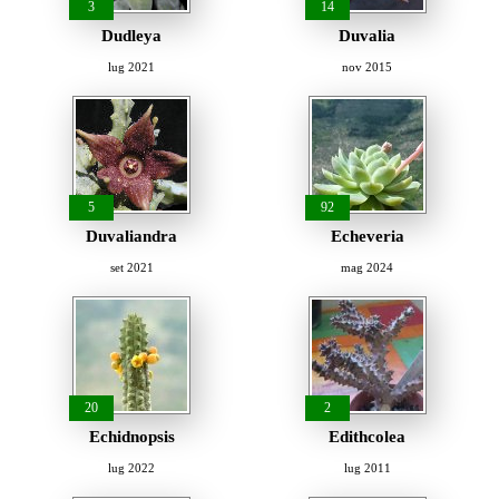
3
14
Dudleya
Duvalia
lug 2021
nov 2015
5
92
Duvaliandra
Echeveria
set 2021
mag 2024
20
2
Echidnopsis
Edithcolea
lug 2022
lug 2011