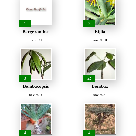
1
2
Bergeranthus
Bijlia
dic 2021
nov 2010
3
22
Bombacopsis
Bombax
nov 2018
nov 2021
4
4