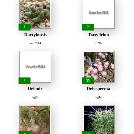
1
2
Dactylopsis
Dasylirion
set 2014
ott 2025
3
35
Delonix
Delosperma
luglio
luglio