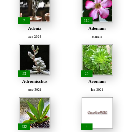
7
115
Adenia
Adenium
ago 2024
maggio
53
25
Adromischus
Aeonium
nov 2021
lug 2021
432
4