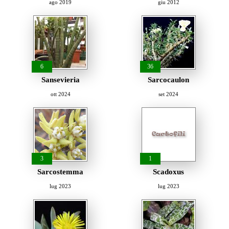
ago 2019
giu 2012
6
36
Sansevieria
Sarcocaulon
ott 2024
set 2024
3
1
Sarcostemma
Scadoxus
lug 2023
lug 2023