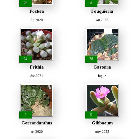
26
8
Fockea
Fouquieria
ott 2020
ott 2025
24
38
Frithia
Gasteria
dic 2021
luglio
2
9
Gerrardanthus
Gibbaeum
set 2020
nov 2025