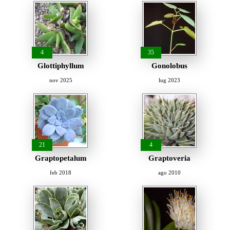
4
35
Glottiphyllum
Gonolobus
nov 2025
lug 2023
21
4
Graptopetalum
Graptoveria
feb 2018
ago 2010