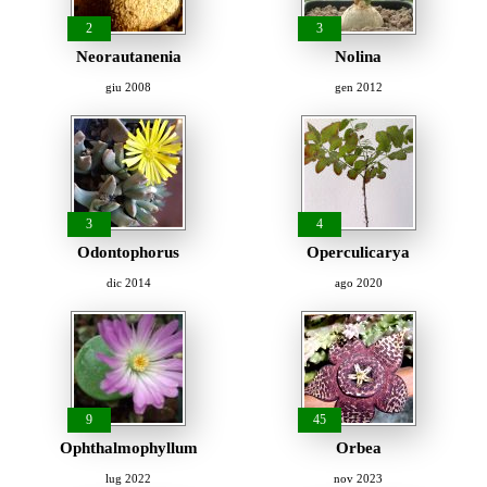
2
3
Neorautanenia
Nolina
giu 2008
gen 2012
3
4
Odontophorus
Operculicarya
dic 2014
ago 2020
9
45
Ophthalmophyllum
Orbea
lug 2022
nov 2023