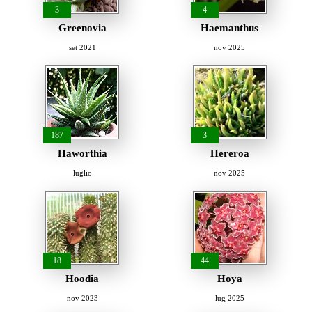
3
4
Greenovia
Haemanthus
set 2021
nov 2025
187
3
Haworthia
Hereroa
luglio
nov 2025
18
44
Hoodia
Hoya
nov 2023
lug 2025