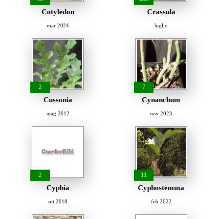
Cotyledon
Crassula
mar 2024
luglio
2
7
Cussonia
Cynanchum
mag 2012
nov 2023
2
11
Cyphia
Cyphostemma
ott 2018
feb 2022