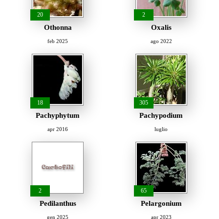
20
2
Othonna
Oxalis
feb 2025
ago 2022
18
305
Pachyphytum
Pachypodium
apr 2016
luglio
2
65
Pedilanthus
Pelargonium
gen 2025
apr 2023