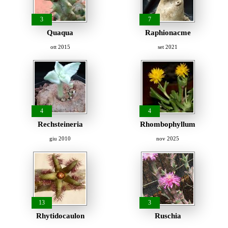
3
7
Quaqua
Raphionacme
ott 2015
set 2021
4
4
Rechsteineria
Rhombophyllum
giu 2010
nov 2025
13
3
Rhytidocaulon
Ruschia