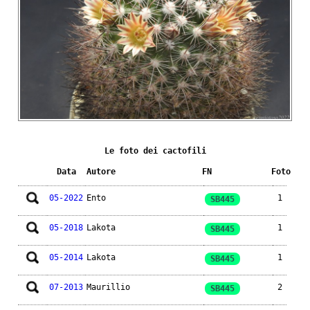
Le foto dei cactofili
Data
Autore
FN
Foto
05-2022
Ento
1
SB445
05-2018
Lakota
1
SB445
05-2014
Lakota
1
SB445
07-2013
Maurillio
2
SB445