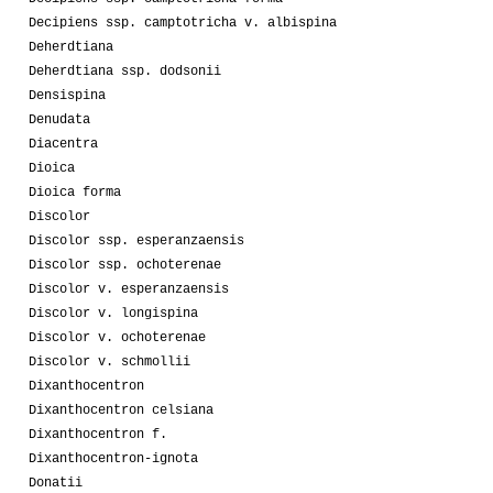
Decipiens ssp. camptotricha v. albispina
Deherdtiana
Deherdtiana ssp. dodsonii
Densispina
Denudata
Diacentra
Dioica
Dioica forma
Discolor
Discolor ssp. esperanzaensis
Discolor ssp. ochoterenae
Discolor v. esperanzaensis
Discolor v. longispina
Discolor v. ochoterenae
Discolor v. schmollii
Dixanthocentron
Dixanthocentron celsiana
Dixanthocentron f.
Dixanthocentron-ignota
Donatii