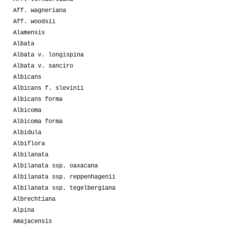
Aff. wagneriana
Aff. woodsii
Alamensis
Albata
Albata v. longispina
Albata v. sanciro
Albicans
Albicans f. slevinii
Albicans forma
Albicoma
Albicoma forma
Albidula
Albiflora
Albilanata
Albilanata ssp. oaxacana
Albilanata ssp. reppenhagenii
Albilanata ssp. tegelbergiana
Albrechtiana
Alpina
Amajacensis