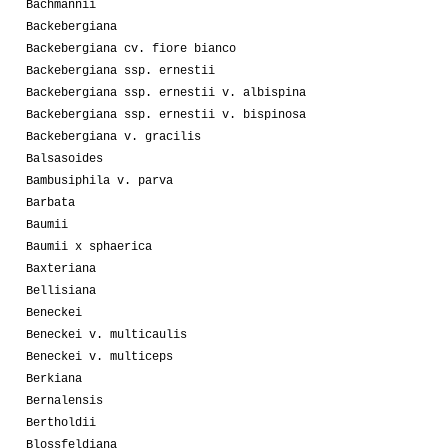
Bachmannii
Backebergiana
Backebergiana cv. fiore bianco
Backebergiana ssp. ernestii
Backebergiana ssp. ernestii v. albispina
Backebergiana ssp. ernestii v. bispinosa
Backebergiana v. gracilis
Balsasoides
Bambusiphila v. parva
Barbata
Baumii
Baumii x sphaerica
Baxteriana
Bellisiana
Beneckei
Beneckei v. multicaulis
Beneckei v. multiceps
Berkiana
Bernalensis
Bertholdii
Blossfeldiana