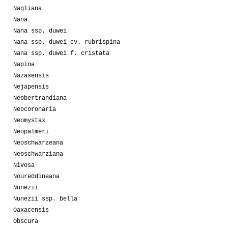
Nagliana
Nana
Nana ssp. duwei
Nana ssp. duwei cv. rubrispina
Nana ssp. duwei f. cristata
Napina
Nazasensis
Nejapensis
Neobertrandiana
Neocoronaria
Neomystax
Neopalmeri
Neoschwarzeana
Neoschwarziana
Nivosa
Noureddineana
Nunezii
Nunezii ssp. bella
Oaxacensis
Obscura