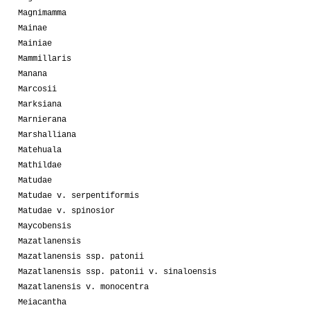
Magnimamma
Mainae
Mainiae
Mammillaris
Manana
Marcosii
Marksiana
Marnierana
Marshalliana
Matehuala
Mathildae
Matudae
Matudae v. serpentiformis
Matudae v. spinosior
Maycobensis
Mazatlanensis
Mazatlanensis ssp. patonii
Mazatlanensis ssp. patonii v. sinaloensis
Mazatlanensis v. monocentra
Meiacantha