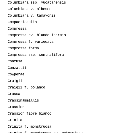
Columbiana ssp. yucatanensis
Columbiana v. albescens
Columbiana v. tamayonis
Compacticaulis
Compressa
Compressa cv. blando inermis
Compressa f. variegata
Compressa forma
Compressa ssp. centralifera
Confusa
Conzattii
Cowperae
Craigii
Craigii f. polanco
Crassa
Crassimammillis
Crassior
Crassior fiore bianco
Crinita
Crinita f. monstruosa