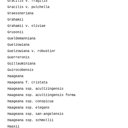
Gracilis v. fragilis
Gracilis v. pulchella
Graessneriana
Grahamii
Grahamii v. oliviae
Grusonii
Gueldemanniana
Guelzowiana
Guelzowiana v. robustior
Guerreronis
Guillauminiana
Guirocobensis
Haageana
Haageana f. cristata
Haageana ssp. acultzingensis
Haageana ssp. acultzingensis forma
Haageana ssp. conspicua
Haageana ssp. elegans
Haageana ssp. san-angelensis
Haageana ssp. schmollii
Haasii