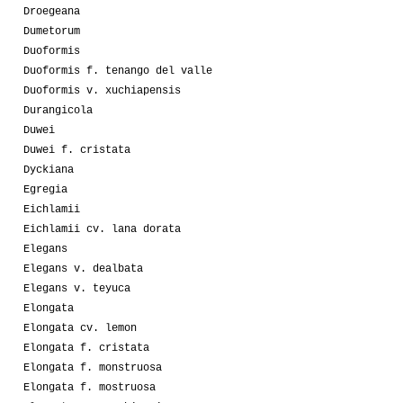
Droegeana
Dumetorum
Duoformis
Duoformis f. tenango del valle
Duoformis v. xuchiapensis
Durangicola
Duwei
Duwei f. cristata
Dyckiana
Egregia
Eichlamii
Eichlamii cv. lana dorata
Elegans
Elegans v. dealbata
Elegans v. teyuca
Elongata
Elongata cv. lemon
Elongata f. cristata
Elongata f. monstruosa
Elongata f. mostruosa