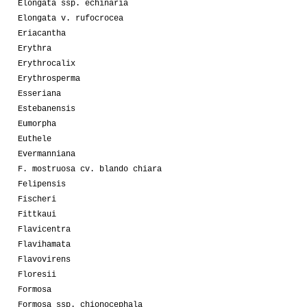
Elongata ssp. echinaria
Elongata v. rufocrocea
Eriacantha
Erythra
Erythrocalix
Erythrosperma
Esseriana
Estebanensis
Eumorpha
Euthele
Evermanniana
F. mostruosa cv. blando chiara
Felipensis
Fischeri
Fittkaui
Flavicentra
Flavihamata
Flavovirens
Floresii
Formosa
Formosa ssp. chionocephala