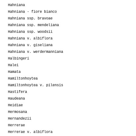
Hahniana
Hahniana - fiore bianco
Hahniana ssp. bravoae
Hahniana ssp. mendeliana
Hahniana ssp. woodsii
Hahniana v. albiflora
Hahniana v. giseliana
Hahniana v. werdermanniana
Halbingeri
Halei
Hamata
Hamiltonhoytea
Hamiltonhoytea v. pilensis
Hastifera
Haudeana
Heidiae
Hermosana
Hernandezii
Herrerae
Herrerae v. albiflora