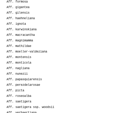
Aff. formosa
Aff. gigantea
Aff. gilensis
Aff. haehneliana
Aff. ignota
Aff. karwinskiana
Aff. macracantha
Aff. magnimamma
Aff. mathildae
Aff. moeller-valdeziana
Aff. montensis
Aff. monticola
Aff. nagliana
Aff. nunezii
Aff. papasquiarensis
Aff. perezdelarosae
Aff. picta
Aff. roseoalba
Aff. saetigera
Aff. saetigera ssp. woodsii
Aff. verhaertiana