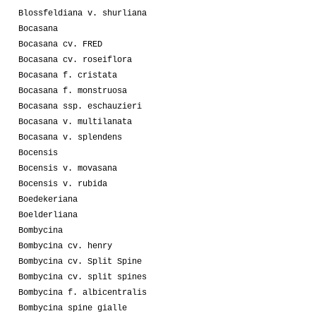
Blossfeldiana v. shurliana
Bocasana
Bocasana cv. FRED
Bocasana cv. roseiflora
Bocasana f. cristata
Bocasana f. monstruosa
Bocasana ssp. eschauzieri
Bocasana v. multilanata
Bocasana v. splendens
Bocensis
Bocensis v. movasana
Bocensis v. rubida
Boedekeriana
Boelderliana
Bombycina
Bombycina cv. henry
Bombycina cv. Split Spine
Bombycina cv. split spines
Bombycina f. albicentralis
Bombycina spine gialle