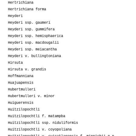
Hertrichiana
Hertrichiana forma
Heyderi
Heyderi ssp. gaumeri
Heyderi ssp. gummifera
Heyderi ssp. hemisphaerica
Heyderi ssp. macdougalii
Heyderi ssp. meiacantha
Heyderi v. bullingtoniana
Hirsuta
Hirsuta v. grandis
Hoffmanniana
Huajuapensis
Hubertmulleri
Hubertmulleri v. minor
Huiguerensis
Huitzilopochtli
Huitzilopochtli f. matampba
Huitzilopochtli ssp. niduliformis
Huitzilopochtli v. coyopoliana