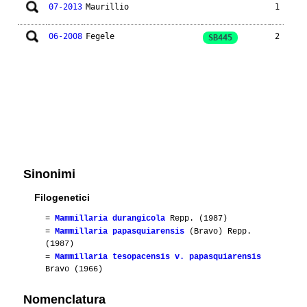
07-2013
Maurillio
1
06-2008
Fegele
2
SB445
Sinonimi
Filogenetici
=
Mammillaria durangicola
Repp. (1987)
=
Mammillaria papasquiarensis
(Bravo) Repp.
(1987)
=
Mammillaria tesopacensis v. papasquiarensis
Bravo (1966)
Nomenclatura