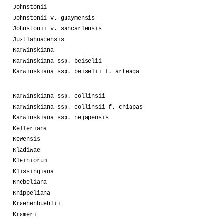
Johnstonii
Johnstonii v. guaymensis
Johnstonii v. sancarlensis
Juxtlahuacensis
Karwinskiana
Karwinskiana ssp. beiselii
Karwinskiana ssp. beiselii f. arteaga
Karwinskiana ssp. collinsii
Karwinskiana ssp. collinsii f. chiapas
Karwinskiana ssp. nejapensis
Kelleriana
Kewensis
Kladiwae
Kleiniorum
Klissingiana
Knebeliana
Knippeliana
Kraehenbuehlii
Krameri