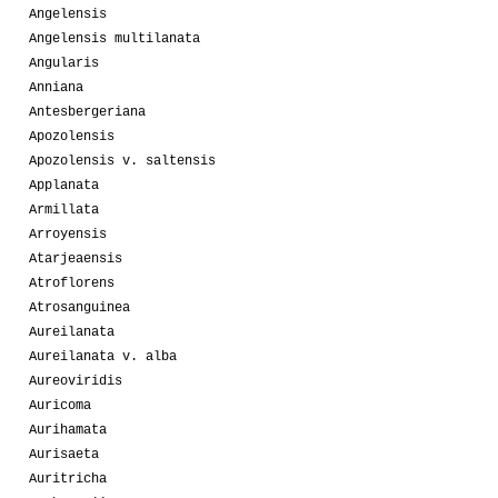
Angelensis
Angelensis multilanata
Angularis
Anniana
Antesbergeriana
Apozolensis
Apozolensis v. saltensis
Applanata
Armillata
Arroyensis
Atarjeaensis
Atroflorens
Atrosanguinea
Aureilanata
Aureilanata v. alba
Aureoviridis
Auricoma
Aurihamata
Aurisaeta
Auritricha