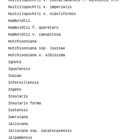
Huitzilopochtli v. cuicatlanensis f. minnichii n.n.
Huitzilopochtli v. imperialis
Huitzilopochtli v. niduliformis
Humboldtii
Humboldtii f. queretaro
Humboldtii v. caespitosa
Hutchisoniana
Hutchisoniana ssp. louisae
Hutchisoniana v. albissima
Ignota
Igualensis
Inaiae
Infernillensis
Ingens
Insularis
Insularis forma
Isotensis
Iwersiana
Jaliscana
Jaliscana ssp. zacatecasensis
Jalpamensis