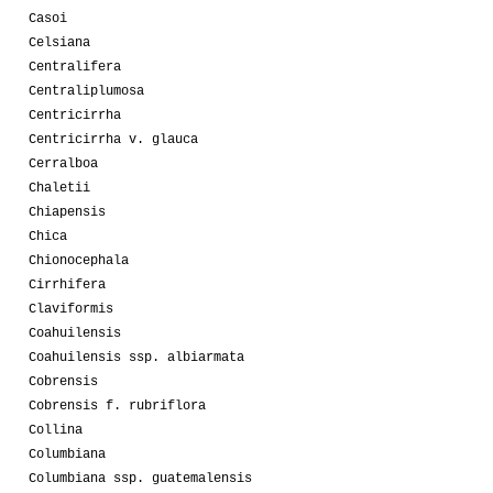
Casoi
Celsiana
Centralifera
Centraliplumosa
Centricirrha
Centricirrha v. glauca
Cerralboa
Chaletii
Chiapensis
Chica
Chionocephala
Cirrhifera
Claviformis
Coahuilensis
Coahuilensis ssp. albiarmata
Cobrensis
Cobrensis f. rubriflora
Collina
Columbiana
Columbiana ssp. guatemalensis