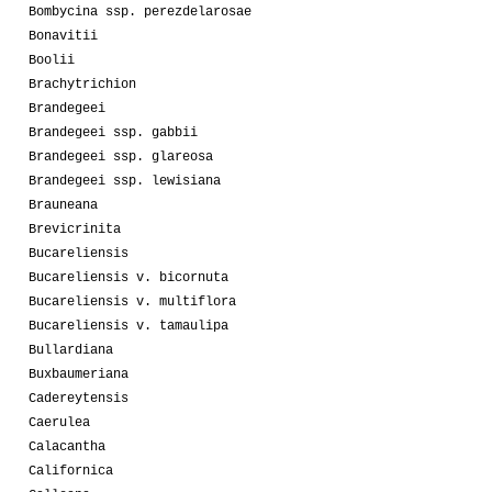
Bombycina ssp. perezdelarosae
Bonavitii
Boolii
Brachytrichion
Brandegeei
Brandegeei ssp. gabbii
Brandegeei ssp. glareosa
Brandegeei ssp. lewisiana
Brauneana
Brevicrinita
Bucareliensis
Bucareliensis v. bicornuta
Bucareliensis v. multiflora
Bucareliensis v. tamaulipa
Bullardiana
Buxbaumeriana
Cadereytensis
Caerulea
Calacantha
Californica