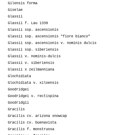
Gilensis forma
Giselae
Glassii
Glassii f. Lau 1339
Glassii ssp. ascensionis
Glassii ssp. ascensionis "fiore bianco"
Glassii ssp. ascensionis v. nominis dulcis
Glassii ssp. siberiensis
Glassii v. nominis-dulcis
Glassii v. siberiensis
Glassii x zeilmanniana
Glochidiata
Glochidiata v. xiloensis
Goodridgei
Goodridgei v. rectispina
Goodridgii
Gracilis
Gracilis cv. arizona snowcap
Gracilis cv. buenavista
Gracilis f. monstruosa