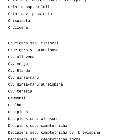
Crinita f. monstruosa cv. caterpincy
Crinita ssp. wildii
Crinita v. pauciseta
Crispiseta
Crucigera
Crucigera ssp. tlalocii
Crucigera v. grandinosa
Cv. allavena
Cv. Antje
Cv. Blando
Cv. ginsa-maru
Cv. ginsa-maru aureispina
Cv. teresia
Dawsonii
Dealbata
Decipiens
Decipiens ssp. albescens
Decipiens ssp. camptotricha
Decipiens ssp. camptotricha cv. brevispina
Decipiens ssp. camptotricha forma