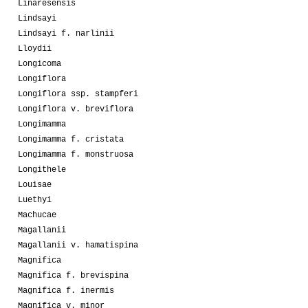
Linaresensis
Lindsayi
Lindsayi f. narlinii
Lloydii
Longicoma
Longiflora
Longiflora ssp. stampferi
Longiflora v. breviflora
Longimamma
Longimamma f. cristata
Longimamma f. monstruosa
Longithele
Louisae
Luethyi
Machucae
Magallanii
Magallanii v. hamatispina
Magnifica
Magnifica f. brevispina
Magnifica f. inermis
Magnifica v. minor