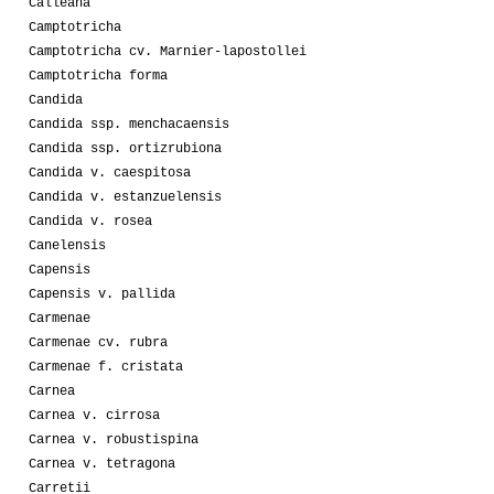
Calleana
Camptotricha
Camptotricha cv. Marnier-lapostollei
Camptotricha forma
Candida
Candida ssp. menchacaensis
Candida ssp. ortizrubiona
Candida v. caespitosa
Candida v. estanzuelensis
Candida v. rosea
Canelensis
Capensis
Capensis v. pallida
Carmenae
Carmenae cv. rubra
Carmenae f. cristata
Carnea
Carnea v. cirrosa
Carnea v. robustispina
Carnea v. tetragona
Carretii