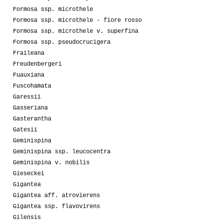
Formosa ssp. microthele
Formosa ssp. microthele - fiore rosso
Formosa ssp. microthele v. superfina
Formosa ssp. pseudocrucigera
Fraileana
Freudenbergeri
Fuauxiana
Fuscohamata
Garessii
Gasseriana
Gasterantha
Gatesii
Geminispina
Geminispina ssp. leucocentra
Geminispina v. nobilis
Gieseckei
Gigantea
Gigantea aff. atrovierens
Gigantea ssp. flavovirens
Gilensis