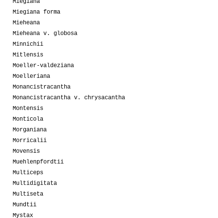
Miegiana
Miegiana forma
Mieheana
Mieheana v. globosa
Minnichii
Mitlensis
Moeller-valdeziana
Moelleriana
Monancistracantha
Monancistracantha v. chrysacantha
Montensis
Monticola
Morganiana
Morricalii
Movensis
Muehlenpfordtii
Multiceps
Multidigitata
Multiseta
Mundtii
Mystax