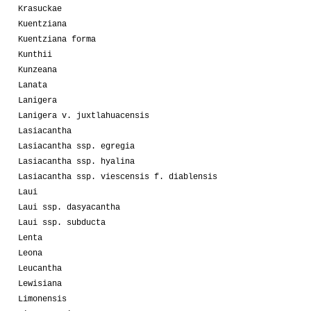
Krasuckae
Kuentziana
Kuentziana forma
Kunthii
Kunzeana
Lanata
Lanigera
Lanigera v. juxtlahuacensis
Lasiacantha
Lasiacantha ssp. egregia
Lasiacantha ssp. hyalina
Lasiacantha ssp. viescensis f. diablensis
Laui
Laui ssp. dasyacantha
Laui ssp. subducta
Lenta
Leona
Leucantha
Lewisiana
Limonensis