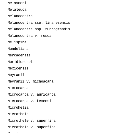
Meissneri
Melaleuca
Melanocentra
Melanocentra ssp. linaresensis
Melanocentra ssp. rubrograndis
Melanocentra v. rosea
Melispina
Mendeliana
Mercadensis
Meridiorosei
Mexicensis
Meyranii
Meyranii v. michoacana
Microcarpa
Microcarpa v. auricarpa
Microcarpa v. texensis
Microhelia
Microthele
Microthele v. superfina
Microthele v. superfina