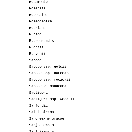
Rosamonte
Rosensis
Roseoalba
Roseocentra
Rossiana
Rubida
Rubrograndis
Ruestii
Runyonii
Saboae
Saboae ssp. goldii
Saboae ssp. haudeana
Saboae ssp. roczekii
Saboae v. haudeana
Saetigera
Saetigera ssp. woodsii
Saffordii
Saint-pieana
Sanchez-mejoradae
Sanjuanensis
Sanluisensis