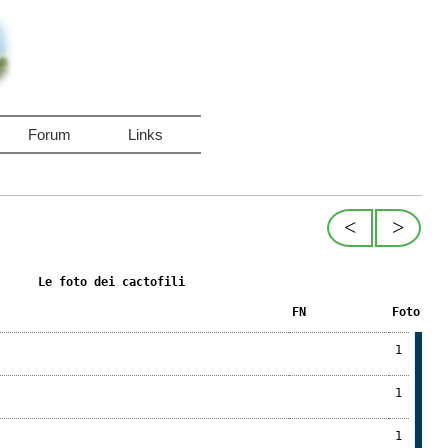
Forum
Links
<
>
Le foto dei cactofili
FN
Foto
1
1
1