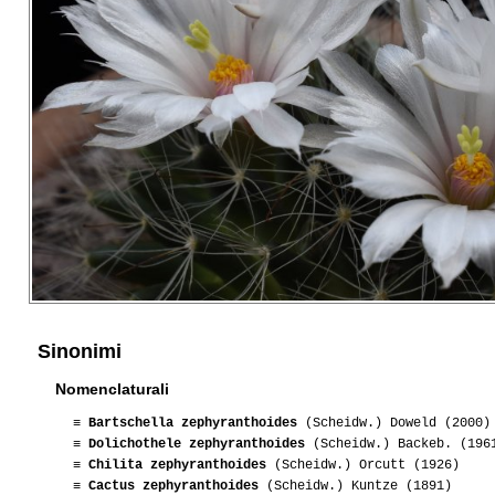
Sinonimi
Nomenclaturali
≡
Bartschella zephyranthoides
(Scheidw.) Doweld (2000)
≡
Dolichothele zephyranthoides
(Scheidw.) Backeb. (196
≡
Chilita zephyranthoides
(Scheidw.) Orcutt (1926)
≡
Cactus zephyranthoides
(Scheidw.) Kuntze (1891)