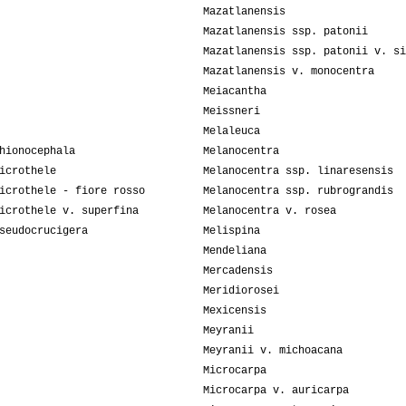
Mazatlanensis
Mazatlanensis ssp. patonii
Mazatlanensis ssp. patonii v. si
Mazatlanensis v. monocentra
Meiacantha
Meissneri
Melaleuca
hionocephala
Melanocentra
icrothele
Melanocentra ssp. linaresensis
icrothele - fiore rosso
Melanocentra ssp. rubrograndis
icrothele v. superfina
Melanocentra v. rosea
seudocrucigera
Melispina
Mendeliana
Mercadensis
Meridiorosei
Mexicensis
Meyranii
Meyranii v. michoacana
Microcarpa
Microcarpa v. auricarpa