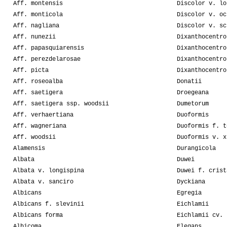
Aff. montensis
Discolor v. lo
Aff. monticola
Discolor v. oc
Aff. nagliana
Discolor v. sc
Aff. nunezii
Dixanthocentro
Aff. papasquiarensis
Dixanthocentro
Aff. perezdelarosae
Dixanthocentro
Aff. picta
Dixanthocentro
Aff. roseoalba
Donatii
Aff. saetigera
Droegeana
Aff. saetigera ssp. woodsii
Dumetorum
Aff. verhaertiana
Duoformis
Aff. wagneriana
Duoformis f. t
Aff. woodsii
Duoformis v. x
Alamensis
Durangicola
Albata
Duwei
Albata v. longispina
Duwei f. crist
Albata v. sanciro
Dyckiana
Albicans
Egregia
Albicans f. slevinii
Eichlamii
Albicans forma
Eichlamii cv. 
Albicoma
Elegans