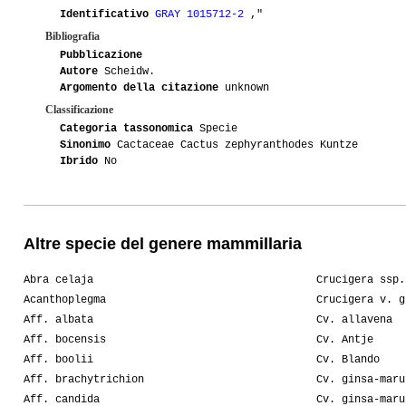
Identificativo
GRAY 1015712-2
,"
Bibliografia
Pubblicazione
Autore
Scheidw.
Argomento della citazione
unknown
Classificazione
Categoria tassonomica
Specie
Sinonimo
Cactaceae Cactus zephyranthodes Kuntze
Ibrido
No
Altre specie del genere mammillaria
Abra celaja
Crucigera ssp.
Acanthoplegma
Crucigera v. g
Aff. albata
Cv. allavena
Aff. bocensis
Cv. Antje
Aff. boolii
Cv. Blando
Aff. brachytrichion
Cv. ginsa-maru
Aff. candida
Cv. ginsa-maru