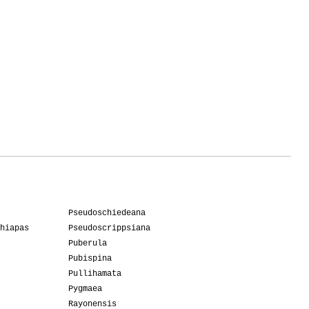
Pseudoschiedeana
hiapas
Pseudoscrippsiana
Puberula
Pubispina
Pullihamata
Pygmaea
Rayonensis