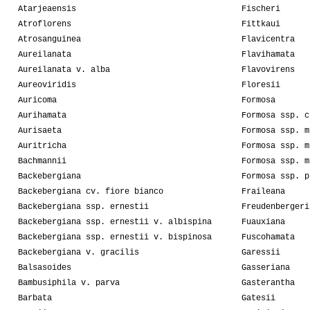
Atarjeaensis
Fischeri
Atroflorens
Fittkaui
Atrosanguinea
Flavicentra
Aureilanata
Flavihamata
Aureilanata v. alba
Flavovirens
Aureoviridis
Floresii
Auricoma
Formosa
Aurihamata
Formosa ssp. c
Aurisaeta
Formosa ssp. m
Auritricha
Formosa ssp. m
Bachmannii
Formosa ssp. m
Backebergiana
Formosa ssp. p
Backebergiana cv. fiore bianco
Fraileana
Backebergiana ssp. ernestii
Freudenbergeri
Backebergiana ssp. ernestii v. albispina
Fuauxiana
Backebergiana ssp. ernestii v. bispinosa
Fuscohamata
Backebergiana v. gracilis
Garessii
Balsasoides
Gasseriana
Bambusiphila v. parva
Gasterantha
Barbata
Gatesii