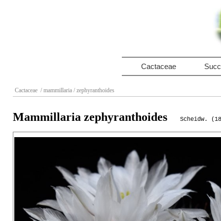
Cactaceae
Succ
Cactaceae
/ mammillaria
/ zephyranthoides
Mammillaria zephyranthoides
Scheidw. (1