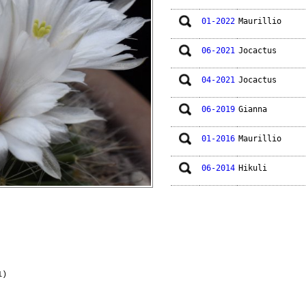
01-2022
Maurillio
06-2021
Jocactus
04-2021
Jocactus
06-2019
Gianna
01-2016
Maurillio
06-2014
Hikuli
06-2013
Jocactus
05-2013
Jocactus
09-2011
Johnnycrow
1)
06-2010
Jackopo!