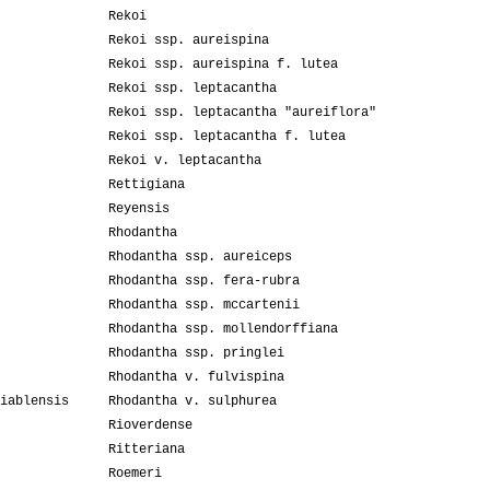
Rekoi
Rekoi ssp. aureispina
Rekoi ssp. aureispina f. lutea
Rekoi ssp. leptacantha
Rekoi ssp. leptacantha "aureiflora"
Rekoi ssp. leptacantha f. lutea
Rekoi v. leptacantha
Rettigiana
Reyensis
Rhodantha
Rhodantha ssp. aureiceps
Rhodantha ssp. fera-rubra
Rhodantha ssp. mccartenii
Rhodantha ssp. mollendorffiana
Rhodantha ssp. pringlei
Rhodantha v. fulvispina
iablensis
Rhodantha v. sulphurea
Rioverdense
Ritteriana
Roemeri