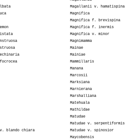
lbata
Magallanii v. hamatispina
uca
Magnifica
Magnifica f. brevispina
emon
Magnifica f. inermis
istata
Magnifica v. minor
nstruosa
Magnimamma
struosa
Mainae
echinaria
Mainiae
focrocea
Mammillaris
Manana
Marcosii
Marksiana
Marnierana
Marshalliana
Matehuala
Mathildae
Matudae
Matudae v. serpentiformis
v. blando chiara
Matudae v. spinosior
Maycobensis