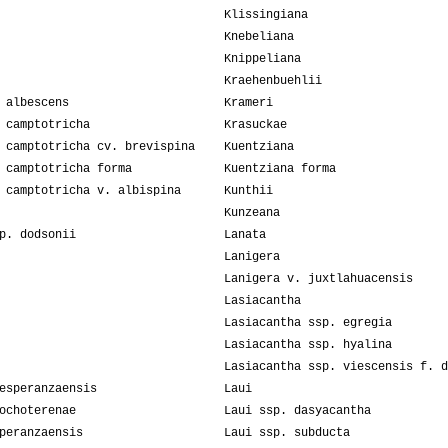
Klissingiana
Knebeliana
Knippeliana
Kraehenbuehlii
 albescens
Krameri
 camptotricha
Krasuckae
 camptotricha cv. brevispina
Kuentziana
 camptotricha forma
Kuentziana forma
 camptotricha v. albispina
Kunthii
Kunzeana
p. dodsonii
Lanata
Lanigera
Lanigera v. juxtlahuacensis
Lasiacantha
Lasiacantha ssp. egregia
Lasiacantha ssp. hyalina
Lasiacantha ssp. viescensis f. d
esperanzaensis
Laui
ochoterenae
Laui ssp. dasyacantha
peranzaensis
Laui ssp. subducta