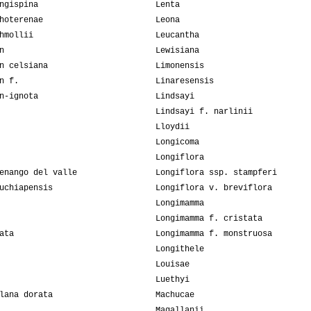
ngispina
Lenta
hoterenae
Leona
hmollii
Leucantha
n
Lewisiana
n celsiana
Limonensis
n f.
Linaresensis
n-ignota
Lindsayi
Lindsayi f. narlinii
Lloydii
Longicoma
Longiflora
enango del valle
Longiflora ssp. stampferi
uchiapensis
Longiflora v. breviflora
Longimamma
Longimamma f. cristata
ata
Longimamma f. monstruosa
Longithele
Louisae
Luethyi
lana dorata
Machucae
Magallanii