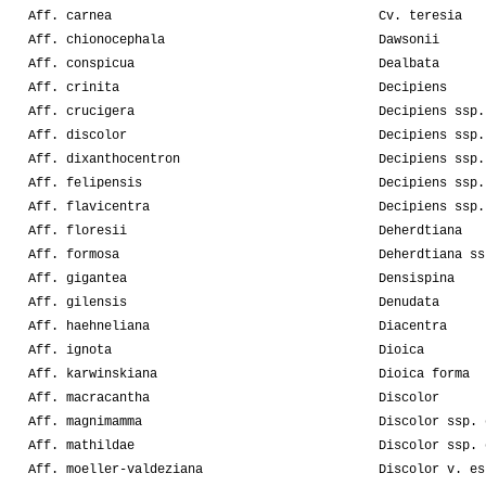
Aff. carnea
Cv. teresia
Aff. chionocephala
Dawsonii
Aff. conspicua
Dealbata
Aff. crinita
Decipiens
Aff. crucigera
Decipiens ssp.
Aff. discolor
Decipiens ssp.
Aff. dixanthocentron
Decipiens ssp.
Aff. felipensis
Decipiens ssp.
Aff. flavicentra
Decipiens ssp.
Aff. floresii
Deherdtiana
Aff. formosa
Deherdtiana ss
Aff. gigantea
Densispina
Aff. gilensis
Denudata
Aff. haehneliana
Diacentra
Aff. ignota
Dioica
Aff. karwinskiana
Dioica forma
Aff. macracantha
Discolor
Aff. magnimamma
Discolor ssp. 
Aff. mathildae
Discolor ssp. 
Aff. moeller-valdeziana
Discolor v. es