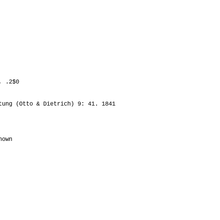
, .2$0
ung (Otto & Dietrich) 9: 41. 1841
nown