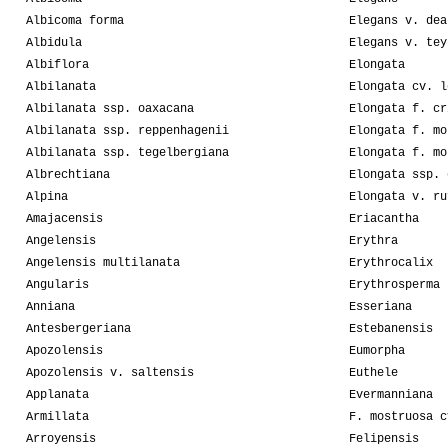
Albicoma forma
Elegans v. dea
Albidula
Elegans v. tey
Albiflora
Elongata
Albilanata
Elongata cv. l
Albilanata ssp. oaxacana
Elongata f. cr
Albilanata ssp. reppenhagenii
Elongata f. mo
Albilanata ssp. tegelbergiana
Elongata f. mo
Albrechtiana
Elongata ssp. 
Alpina
Elongata v. ru
Amajacensis
Eriacantha
Angelensis
Erythra
Angelensis multilanata
Erythrocalix
Angularis
Erythrosperma
Anniana
Esseriana
Antesbergeriana
Estebanensis
Apozolensis
Eumorpha
Apozolensis v. saltensis
Euthele
Applanata
Evermanniana
Armillata
F. mostruosa c
Arroyensis
Felipensis