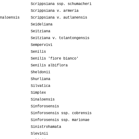
Scrippsiana ssp. schumacheri
Scrippsiana v. armeria
naloensis
Scrippsiana v. autlanensis
Seideliana
Seitziana
Seitziana v. tolantongensis
Sempervivi
Senilis
Senilis 'fiore bianco'
Senilis albiflora
Sheldonii
Shurliana
Silvatica
Simplex
Sinaloensis
Sinforosensis
Sinforosensis ssp. cobrensis
Sinforosensis ssp. marionae
Sinistrohamata
Slevinii