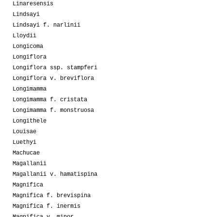
Linaresensis
Lindsayi
Lindsayi f. narlinii
Lloydii
Longicoma
Longiflora
Longiflora ssp. stampferi
Longiflora v. breviflora
Longimamma
Longimamma f. cristata
Longimamma f. monstruosa
Longithele
Louisae
Luethyi
Machucae
Magallanii
Magallanii v. hamatispina
Magnifica
Magnifica f. brevispina
Magnifica f. inermis
Magnifica v. minor