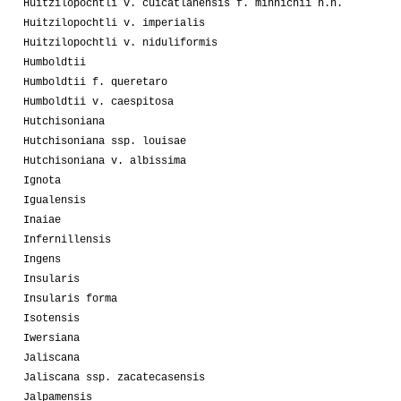
Huitzilopochtli v. cuicatlanensis f. minnichii n.n.
Huitzilopochtli v. imperialis
Huitzilopochtli v. niduliformis
Humboldtii
Humboldtii f. queretaro
Humboldtii v. caespitosa
Hutchisoniana
Hutchisoniana ssp. louisae
Hutchisoniana v. albissima
Ignota
Igualensis
Inaiae
Infernillensis
Ingens
Insularis
Insularis forma
Isotensis
Iwersiana
Jaliscana
Jaliscana ssp. zacatecasensis
Jalpamensis