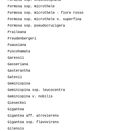
Formosa ssp. microthele
Formosa ssp. microthele - fiore rosso
Formosa ssp. microthele v. superfina
Formosa ssp. pseudocrucigera
Fraileana
Freudenbergeri
Fuauxiana
Fuscohamata
Garessii
Gasseriana
Gasterantha
Gatesii
Geminispina
Geminispina ssp. leucocentra
Geminispina v. nobilis
Gieseckei
Gigantea
Gigantea aff. atrovierens
Gigantea ssp. flavovirens
Gilensis