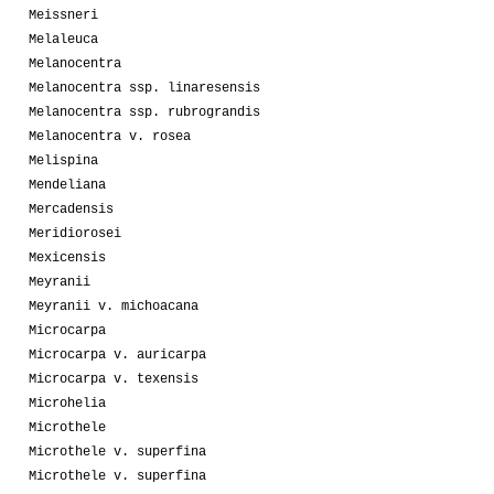
Meissneri
Melaleuca
Melanocentra
Melanocentra ssp. linaresensis
Melanocentra ssp. rubrograndis
Melanocentra v. rosea
Melispina
Mendeliana
Mercadensis
Meridiorosei
Mexicensis
Meyranii
Meyranii v. michoacana
Microcarpa
Microcarpa v. auricarpa
Microcarpa v. texensis
Microhelia
Microthele
Microthele v. superfina
Microthele v. superfina