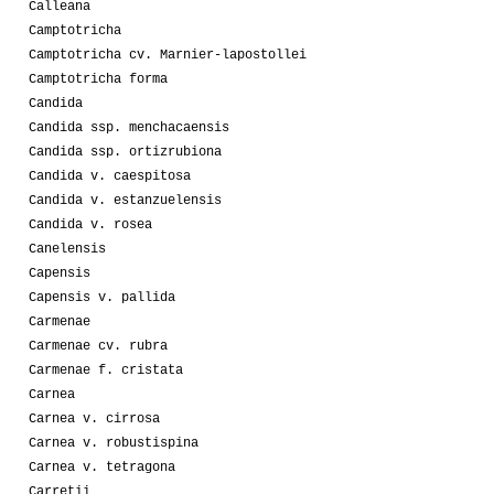
Calleana
Camptotricha
Camptotricha cv. Marnier-lapostollei
Camptotricha forma
Candida
Candida ssp. menchacaensis
Candida ssp. ortizrubiona
Candida v. caespitosa
Candida v. estanzuelensis
Candida v. rosea
Canelensis
Capensis
Capensis v. pallida
Carmenae
Carmenae cv. rubra
Carmenae f. cristata
Carnea
Carnea v. cirrosa
Carnea v. robustispina
Carnea v. tetragona
Carretii