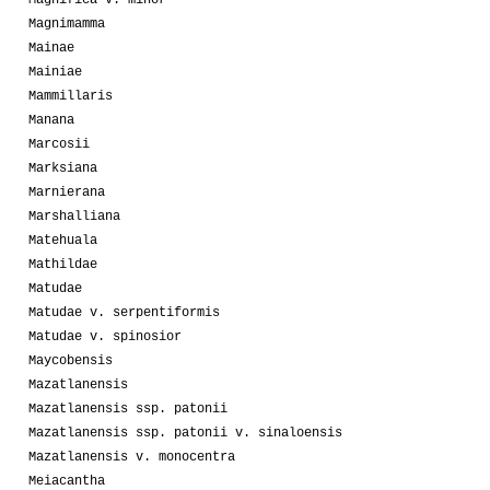
Magnimamma
Mainae
Mainiae
Mammillaris
Manana
Marcosii
Marksiana
Marnierana
Marshalliana
Matehuala
Mathildae
Matudae
Matudae v. serpentiformis
Matudae v. spinosior
Maycobensis
Mazatlanensis
Mazatlanensis ssp. patonii
Mazatlanensis ssp. patonii v. sinaloensis
Mazatlanensis v. monocentra
Meiacantha