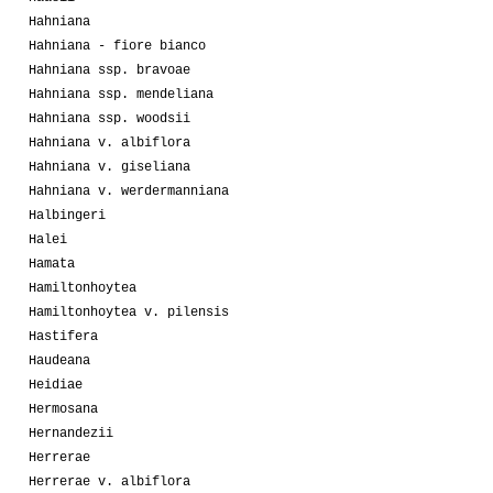
Hahniana
Hahniana - fiore bianco
Hahniana ssp. bravoae
Hahniana ssp. mendeliana
Hahniana ssp. woodsii
Hahniana v. albiflora
Hahniana v. giseliana
Hahniana v. werdermanniana
Halbingeri
Halei
Hamata
Hamiltonhoytea
Hamiltonhoytea v. pilensis
Hastifera
Haudeana
Heidiae
Hermosana
Hernandezii
Herrerae
Herrerae v. albiflora