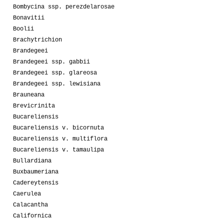
Bombycina ssp. perezdelarosae
Bonavitii
Boolii
Brachytrichion
Brandegeei
Brandegeei ssp. gabbii
Brandegeei ssp. glareosa
Brandegeei ssp. lewisiana
Brauneana
Brevicrinita
Bucareliensis
Bucareliensis v. bicornuta
Bucareliensis v. multiflora
Bucareliensis v. tamaulipa
Bullardiana
Buxbaumeriana
Cadereytensis
Caerulea
Calacantha
Californica