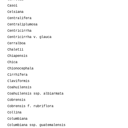
Casoi
Celsiana
Centralifera
Centraliplumosa
Centricirrha
Centricirrha v. glauca
Cerralboa
Chaletii
Chiapensis
Chica
Chionocephala
Cirrhifera
Claviformis
Coahuilensis
Coahuilensis ssp. albiarmata
Cobrensis
Cobrensis f. rubriflora
Collina
Columbiana
Columbiana ssp. guatemalensis