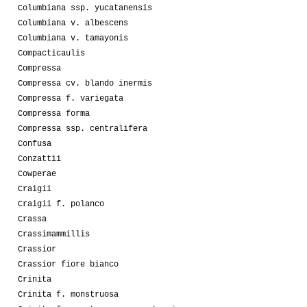
Columbiana ssp. yucatanensis
Columbiana v. albescens
Columbiana v. tamayonis
Compacticaulis
Compressa
Compressa cv. blando inermis
Compressa f. variegata
Compressa forma
Compressa ssp. centralifera
Confusa
Conzattii
Cowperae
Craigii
Craigii f. polanco
Crassa
Crassimammillis
Crassior
Crassior fiore bianco
Crinita
Crinita f. monstruosa