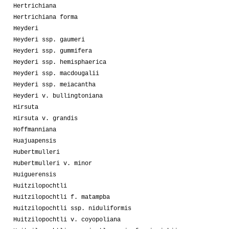
Hertrichiana
Hertrichiana forma
Heyderi
Heyderi ssp. gaumeri
Heyderi ssp. gummifera
Heyderi ssp. hemisphaerica
Heyderi ssp. macdougalii
Heyderi ssp. meiacantha
Heyderi v. bullingtoniana
Hirsuta
Hirsuta v. grandis
Hoffmanniana
Huajuapensis
Hubertmulleri
Hubertmulleri v. minor
Huiguerensis
Huitzilopochtli
Huitzilopochtli f. matampba
Huitzilopochtli ssp. niduliformis
Huitzilopochtli v. coyopoliana