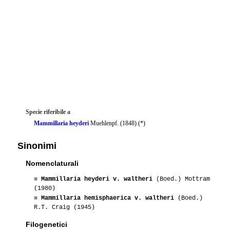
Specie riferibile a
Mammillaria heyderi
Muehlenpf. (1848) (*)
Sinonimi
Nomenclaturali
≡
Mammillaria heyderi v. waltheri
(Boed.) Mottram
(1980)
≡
Mammillaria hemisphaerica v. waltheri
(Boed.)
R.T. Craig (1945)
Filogenetici