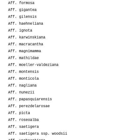
Aff. formosa
Aff. gigantea
Aff. gilensis
Aff. haehneliana
Aff. ignota
Aff. karwinskiana
Aff. macracantha
Aff. magnimamma
Aff. mathildae
Aff. moeller-valdeziana
Aff. montensis
Aff. monticola
Aff. nagliana
Aff. nunezii
Aff. papasquiarensis
Aff. perezdelarosae
Aff. picta
Aff. roseoalba
Aff. saetigera
Aff. saetigera ssp. woodsii