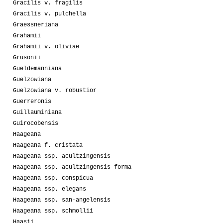
Gracilis v. fragilis
Gracilis v. pulchella
Graessneriana
Grahamii
Grahamii v. oliviae
Grusonii
Gueldemanniana
Guelzowiana
Guelzowiana v. robustior
Guerreronis
Guillauminiana
Guirocobensis
Haageana
Haageana f. cristata
Haageana ssp. acultzingensis
Haageana ssp. acultzingensis forma
Haageana ssp. conspicua
Haageana ssp. elegans
Haageana ssp. san-angelensis
Haageana ssp. schmollii
Haasii