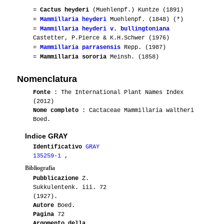
=
Cactus heyderi
(Muehlenpf.) Kuntze (1891)
=
Mammillaria heyderi
Muehlenpf. (1848) (*)
=
Mammillaria heyderi v. bullingtoniana
Castetter, P.Pierce & K.H.Schwer (1976)
=
Mammillaria parrasensis
Repp. (1987)
=
Mammillaria sororia
Meinsh. (1858)
Nomenclatura
Fonte
: The International Plant Names Index
(2012)
Nome completo
: Cactaceae Mammillaria waltheri
Boed.
Indice GRAY
Identificativo
GRAY
135259-1
,
Bibliografia
Pubblicazione
Z.
Sukkulentenk. iii. 72
(1927).
Autore
Boed.
Pagina
72
Argomento della