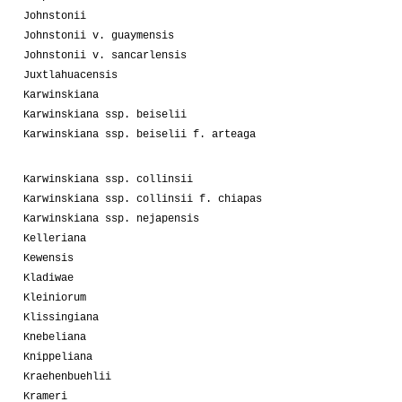
Johnstonii
Johnstonii v. guaymensis
Johnstonii v. sancarlensis
Juxtlahuacensis
Karwinskiana
Karwinskiana ssp. beiselii
Karwinskiana ssp. beiselii f. arteaga
Karwinskiana ssp. collinsii
Karwinskiana ssp. collinsii f. chiapas
Karwinskiana ssp. nejapensis
Kelleriana
Kewensis
Kladiwae
Kleiniorum
Klissingiana
Knebeliana
Knippeliana
Kraehenbuehlii
Krameri