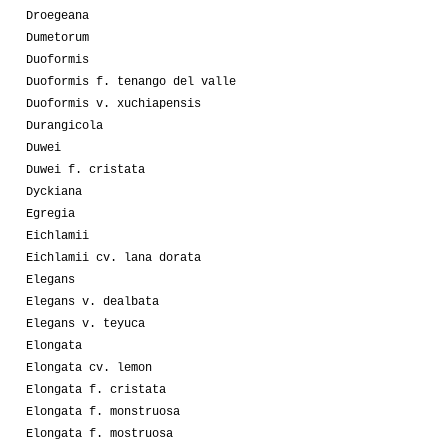
Droegeana
Dumetorum
Duoformis
Duoformis f. tenango del valle
Duoformis v. xuchiapensis
Durangicola
Duwei
Duwei f. cristata
Dyckiana
Egregia
Eichlamii
Eichlamii cv. lana dorata
Elegans
Elegans v. dealbata
Elegans v. teyuca
Elongata
Elongata cv. lemon
Elongata f. cristata
Elongata f. monstruosa
Elongata f. mostruosa