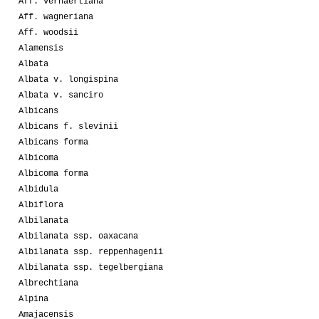
Aff. verhaertiana
Aff. wagneriana
Aff. woodsii
Alamensis
Albata
Albata v. longispina
Albata v. sanciro
Albicans
Albicans f. slevinii
Albicans forma
Albicoma
Albicoma forma
Albidula
Albiflora
Albilanata
Albilanata ssp. oaxacana
Albilanata ssp. reppenhagenii
Albilanata ssp. tegelbergiana
Albrechtiana
Alpina
Amajacensis