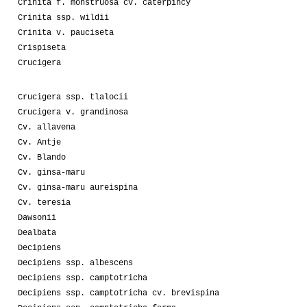
Crinita f. monstruosa cv. caterpincy
Crinita ssp. wildii
Crinita v. pauciseta
Crispiseta
Crucigera
Crucigera ssp. tlalocii
Crucigera v. grandinosa
Cv. allavena
Cv. Antje
Cv. Blando
Cv. ginsa-maru
Cv. ginsa-maru aureispina
Cv. teresia
Dawsonii
Dealbata
Decipiens
Decipiens ssp. albescens
Decipiens ssp. camptotricha
Decipiens ssp. camptotricha cv. brevispina