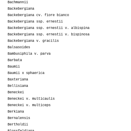
Bachmannii
Backebergiana
Backebergiana cv. fiore bianco
Backebergiana ssp. ernestii
Backebergiana ssp. ernestii v. albispina
Backebergiana ssp. ernestii v. bispinosa
Backebergiana v. gracilis
Balsasoides
Bambusiphila v. parva
Barbata
Baumii
Baumii x sphaerica
Baxteriana
Bellisiana
Beneckei
Beneckei v. multicaulis
Beneckei v. multiceps
Berkiana
Bernalensis
Bertholdii
Blossfeldiana