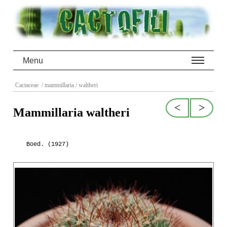
Menu
Cactaceae
/ mammillaria
/ waltheri
<
>
Mammillaria waltheri
Boed. (1927)