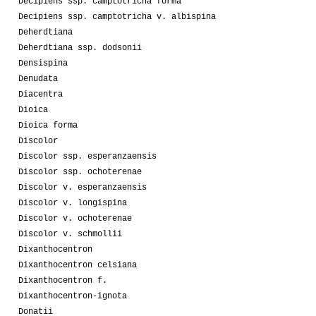
Decipiens ssp. camptotricha forma
Decipiens ssp. camptotricha v. albispina
Deherdtiana
Deherdtiana ssp. dodsonii
Densispina
Denudata
Diacentra
Dioica
Dioica forma
Discolor
Discolor ssp. esperanzaensis
Discolor ssp. ochoterenae
Discolor v. esperanzaensis
Discolor v. longispina
Discolor v. ochoterenae
Discolor v. schmollii
Dixanthocentron
Dixanthocentron celsiana
Dixanthocentron f.
Dixanthocentron-ignota
Donatii