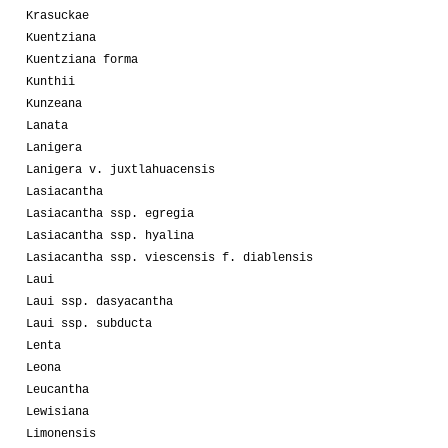
Krasuckae
Kuentziana
Kuentziana forma
Kunthii
Kunzeana
Lanata
Lanigera
Lanigera v. juxtlahuacensis
Lasiacantha
Lasiacantha ssp. egregia
Lasiacantha ssp. hyalina
Lasiacantha ssp. viescensis f. diablensis
Laui
Laui ssp. dasyacantha
Laui ssp. subducta
Lenta
Leona
Leucantha
Lewisiana
Limonensis