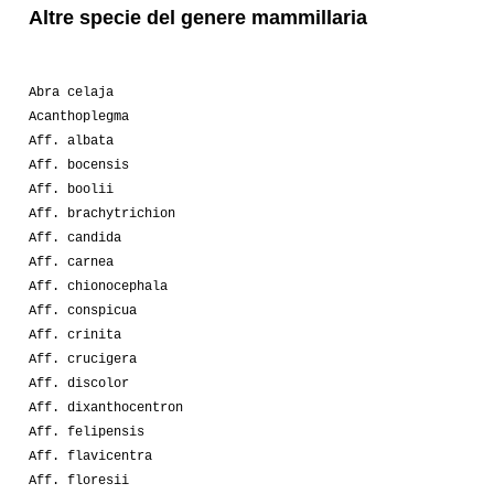
Altre specie del genere mammillaria
Abra celaja
Acanthoplegma
Aff. albata
Aff. bocensis
Aff. boolii
Aff. brachytrichion
Aff. candida
Aff. carnea
Aff. chionocephala
Aff. conspicua
Aff. crinita
Aff. crucigera
Aff. discolor
Aff. dixanthocentron
Aff. felipensis
Aff. flavicentra
Aff. floresii