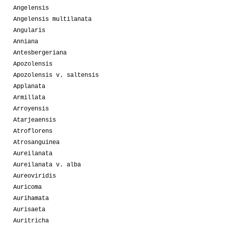
Angelensis
Angelensis multilanata
Angularis
Anniana
Antesbergeriana
Apozolensis
Apozolensis v. saltensis
Applanata
Armillata
Arroyensis
Atarjeaensis
Atroflorens
Atrosanguinea
Aureilanata
Aureilanata v. alba
Aureoviridis
Auricoma
Aurihamata
Aurisaeta
Auritricha