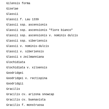
Gilensis forma
Giselae
Glassii
Glassii f. Lau 1339
Glassii ssp. ascensionis
Glassii ssp. ascensionis "fiore bianco"
Glassii ssp. ascensionis v. nominis dulcis
Glassii ssp. siberiensis
Glassii v. nominis-dulcis
Glassii v. siberiensis
Glassii x zeilmanniana
Glochidiata
Glochidiata v. xiloensis
Goodridgei
Goodridgei v. rectispina
Goodridgii
Gracilis
Gracilis cv. arizona snowcap
Gracilis cv. buenavista
Gracilis f. monstruosa