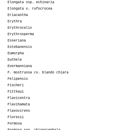
Elongata ssp. echinaria
Elongata v. rufocrocea
Eriacantha
Erythra
Erythrocalix
Erythrosperma
Esseriana
Estebanensis
Eumorpha
Euthele
Evermanniana
F. mostruosa cv. blando chiara
Felipensis
Fischeri
Fittkaui
Flavicentra
Flavihamata
Flavovirens
Floresii
Formosa
Formosa ssp. chionocephala