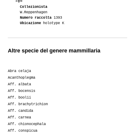
Tipo
Collezionista
W.Reppenhagen
Numero raccolta
1393
Ubicazione
holotype K
Altre specie del genere mammillaria
Abra celaja
Acanthoplegma
Aff. albata
Aff. bocensis
Aff. boolii
Aff. brachytrichion
Aff. candida
Aff. carnea
Aff. chionocephala
Aff. conspicua