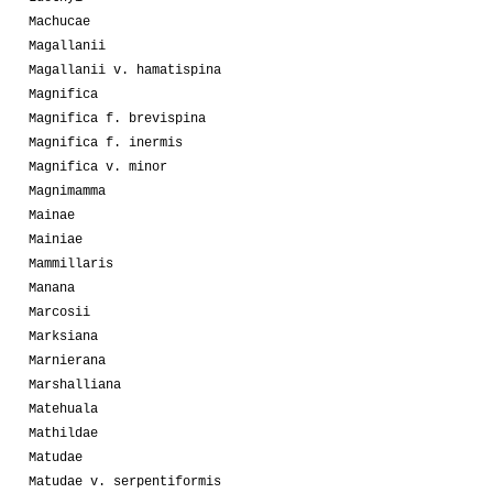
Machucae
Magallanii
Magallanii v. hamatispina
Magnifica
Magnifica f. brevispina
Magnifica f. inermis
Magnifica v. minor
Magnimamma
Mainae
Mainiae
Mammillaris
Manana
Marcosii
Marksiana
Marnierana
Marshalliana
Matehuala
Mathildae
Matudae
Matudae v. serpentiformis