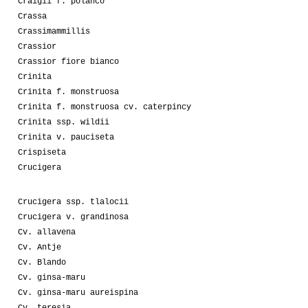
Craigii f. polanco
Crassa
Crassimammillis
Crassior
Crassior fiore bianco
Crinita
Crinita f. monstruosa
Crinita f. monstruosa cv. caterpincy
Crinita ssp. wildii
Crinita v. pauciseta
Crispiseta
Crucigera
Crucigera ssp. tlalocii
Crucigera v. grandinosa
Cv. allavena
Cv. Antje
Cv. Blando
Cv. ginsa-maru
Cv. ginsa-maru aureispina
Cv. teresia