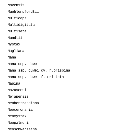
Movensis
Muehlenpfordtii
Multiceps
Multidigitata
Multiseta
Mundtii
Mystax
Nagliana
Nana
Nana ssp. duwei
Nana ssp. duwei cv. rubrispina
Nana ssp. duwei f. cristata
Napina
Nazasensis
Nejapensis
Neobertrandiana
Neocoronaria
Neomystax
Neopalmeri
Neoschwarzeana