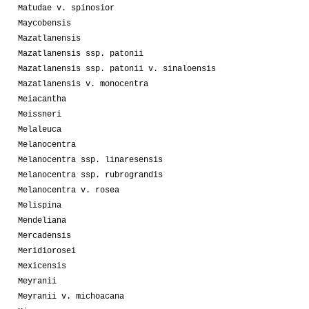
Matudae v. spinosior
Maycobensis
Mazatlanensis
Mazatlanensis ssp. patonii
Mazatlanensis ssp. patonii v. sinaloensis
Mazatlanensis v. monocentra
Meiacantha
Meissneri
Melaleuca
Melanocentra
Melanocentra ssp. linaresensis
Melanocentra ssp. rubrograndis
Melanocentra v. rosea
Melispina
Mendeliana
Mercadensis
Meridiorosei
Mexicensis
Meyranii
Meyranii v. michoacana