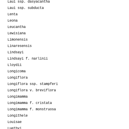
Laui ssp. dasyacantha
Laui ssp. subducta
Lenta
Leona
Leucantha
Lewisiana
Limonensis
Linaresensis
Lindsayi
Lindsayi f. narlinii
Lloydii
Longicoma
Longiflora
Longiflora ssp. stampferi
Longiflora v. breviflora
Longimamma
Longimamma f. cristata
Longimamma f. monstruosa
Longithele
Louisae
Luethyi