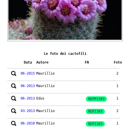
Le foto dei cactofili
Data
Autore
FN
Foto
06-2015
Maurillio
2
06-2013
Maurillio
1
06-2013
Edus
1
REPP1393
03-2013
Maurillio
2
REP1393
06-2010
Maurillio
1
REP1393