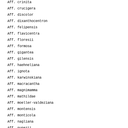
Aff. crinita
Aff. crucigera
Aff. discolor
Aff. dixanthocentron
Aff. felipensis
Aff. flavicentra
Aff. floresii
Aff. formosa
Aff. gigantea
Aff. gilensis
Aff. haehneliana
Aff. ignota
Aff. karwinskiana
Aff. macracantha
Aff. magnimamma
Aff. mathildae
Aff. moeller-valdeziana
Aff. montensis
Aff. monticola
Aff. nagliana
Aff. nunezii