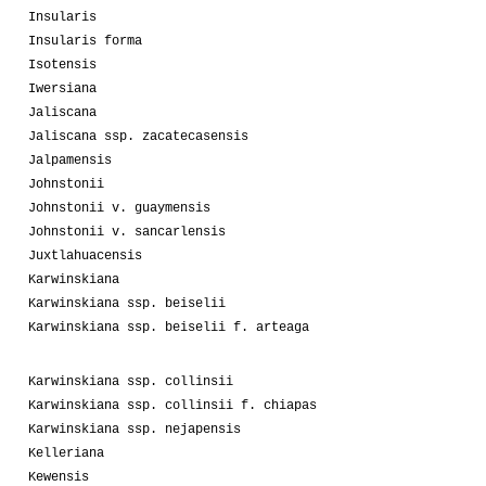
Insularis
Insularis forma
Isotensis
Iwersiana
Jaliscana
Jaliscana ssp. zacatecasensis
Jalpamensis
Johnstonii
Johnstonii v. guaymensis
Johnstonii v. sancarlensis
Juxtlahuacensis
Karwinskiana
Karwinskiana ssp. beiselii
Karwinskiana ssp. beiselii f. arteaga
Karwinskiana ssp. collinsii
Karwinskiana ssp. collinsii f. chiapas
Karwinskiana ssp. nejapensis
Kelleriana
Kewensis