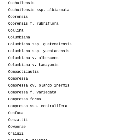
Coahuilensis
Coahuilensis ssp. albiarmata
Cobrensis
Cobrensis f. rubriflora
Collina
Columbiana
Columbiana ssp. guatemalensis
Columbiana ssp. yucatanensis
Columbiana v. albescens
Columbiana v. tamayonis
Compacticaulis
Compressa
Compressa cv. blando inermis
Compressa f. variegata
Compressa forma
Compressa ssp. centralifera
Confusa
Conzattii
Cowperae
Craigii