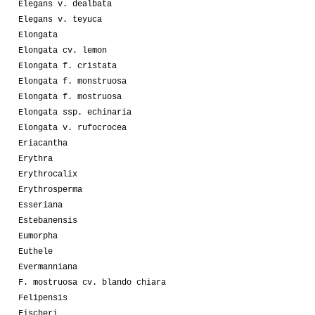
Elegans v. dealbata
Elegans v. teyuca
Elongata
Elongata cv. lemon
Elongata f. cristata
Elongata f. monstruosa
Elongata f. mostruosa
Elongata ssp. echinaria
Elongata v. rufocrocea
Eriacantha
Erythra
Erythrocalix
Erythrosperma
Esseriana
Estebanensis
Eumorpha
Euthele
Evermanniana
F. mostruosa cv. blando chiara
Felipensis
Fischeri