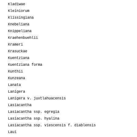
Kladiwae
Kleiniorum
Klissingiana
Knebeliana
Knippeliana
Kraehenbuehlii
Krameri
Krasuckae
Kuentziana
Kuentziana forma
Kunthii
Kunzeana
Lanata
Lanigera
Lanigera v. juxtlahuacensis
Lasiacantha
Lasiacantha ssp. egregia
Lasiacantha ssp. hyalina
Lasiacantha ssp. viescensis f. diablensis
Laui