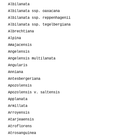
Albilanata
Albilanata ssp. oaxacana
Albilanata ssp. reppenhagenii
Albilanata ssp. tegelbergiana
Albrechtiana
Alpina
Amajacensis
Angelensis
Angelensis multilanata
Angularis
Anniana
Antesbergeriana
Apozolensis
Apozolensis v. saltensis
Applanata
Armillata
Arroyensis
Atarjeaensis
Atroflorens
Atrosanguinea