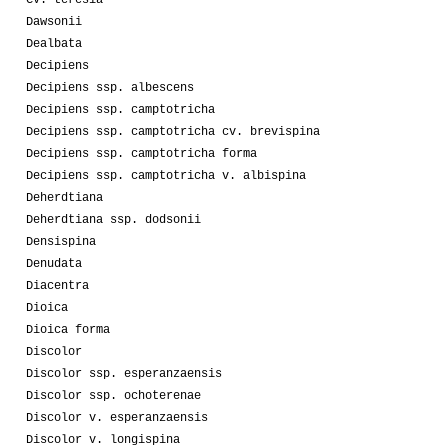
Dawsonii
Dealbata
Decipiens
Decipiens ssp. albescens
Decipiens ssp. camptotricha
Decipiens ssp. camptotricha cv. brevispina
Decipiens ssp. camptotricha forma
Decipiens ssp. camptotricha v. albispina
Deherdtiana
Deherdtiana ssp. dodsonii
Densispina
Denudata
Diacentra
Dioica
Dioica forma
Discolor
Discolor ssp. esperanzaensis
Discolor ssp. ochoterenae
Discolor v. esperanzaensis
Discolor v. longispina