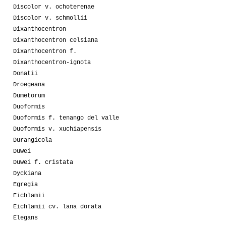
Discolor v. ochoterenae
Discolor v. schmollii
Dixanthocentron
Dixanthocentron celsiana
Dixanthocentron f.
Dixanthocentron-ignota
Donatii
Droegeana
Dumetorum
Duoformis
Duoformis f. tenango del valle
Duoformis v. xuchiapensis
Durangicola
Duwei
Duwei f. cristata
Dyckiana
Egregia
Eichlamii
Eichlamii cv. lana dorata
Elegans