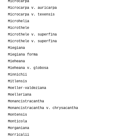
Microcarpa
Microcarpa v. auricarpa
Microcarpa v. texensis
Microhelia
Microthele
Microthele v. superfina
Microthele v. superfina
Miegiana
Miegiana forma
Mieheana
Mieheana v. globosa
Minnichii
Mitlensis
Moeller-valdeziana
Moelleriana
Monancistracantha
Monancistracantha v. chrysacantha
Montensis
Monticola
Morganiana
Morricalii