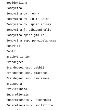
Boelderliana
Bombycina
Bombycina cv. henry
Bombycina cv. Split Spine
Bombycina cv. split spines
Bombycina f. albicentralis
Bombycina spine gialle
Bombycina ssp. perezdelarosae
Bonavitii
Boolii
Brachytrichion
Brandegeei
Brandegeei ssp. gabbii
Brandegeei ssp. glareosa
Brandegeei ssp. lewisiana
Brauneana
Brevicrinita
Bucareliensis
Bucareliensis v. bicornuta
Bucareliensis v. multiflora