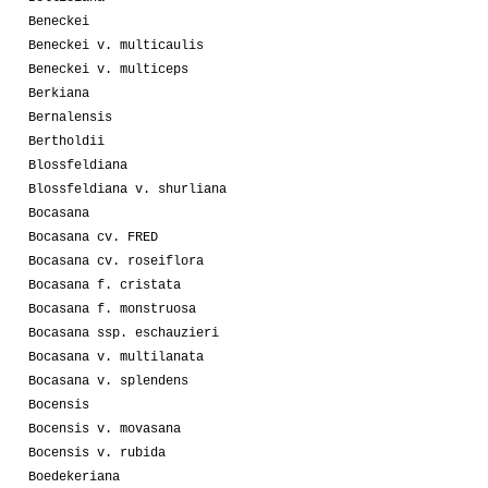
Beneckei
Beneckei v. multicaulis
Beneckei v. multiceps
Berkiana
Bernalensis
Bertholdii
Blossfeldiana
Blossfeldiana v. shurliana
Bocasana
Bocasana cv. FRED
Bocasana cv. roseiflora
Bocasana f. cristata
Bocasana f. monstruosa
Bocasana ssp. eschauzieri
Bocasana v. multilanata
Bocasana v. splendens
Bocensis
Bocensis v. movasana
Bocensis v. rubida
Boedekeriana