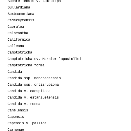
Bucareliensis v. tamaulipa
Bullardiana
Buxbaumeriana
Cadereytensis
Caerulea
Calacantha
Californica
Calleana
Camptotricha
Camptotricha cv. Marnier-lapostollei
Camptotricha forma
Candida
Candida ssp. menchacaensis
Candida ssp. ortizrubiona
Candida v. caespitosa
Candida v. estanzuelensis
Candida v. rosea
Canelensis
Capensis
Capensis v. pallida
Carmenae