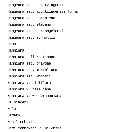
Haageana ssp. acultzingensis
Haageana ssp. acultzingensis forma
Haageana ssp. conspicua
Haageana ssp. elegans
Haageana ssp. san-angelensis
Haageana ssp. schmollii
Haasii
Hahniana
Hahniana - fiore bianco
Hahniana ssp. bravoae
Hahniana ssp. mendeliana
Hahniana ssp. woodsii
Hahniana v. albiflora
Hahniana v. giseliana
Hahniana v. werdermanniana
Halbingeri
Halei
Hamata
Hamiltonhoytea
Hamiltonhoytea v. pilensis