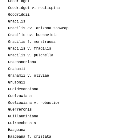
Goodridgei
Goodridgei v. rectispina
Goodridgii
Gracilis
Gracilis cv. arizona snowcap
Gracilis cv. buenavista
Gracilis f. monstruosa
Gracilis v. fragilis
Gracilis v. pulchella
Graessneriana
Grahamii
Grahamii v. oliviae
Grusonii
Gueldemanniana
Guelzowiana
Guelzowiana v. robustior
Guerreronis
Guillauminiana
Guirocobensis
Haageana
Haageana f. cristata