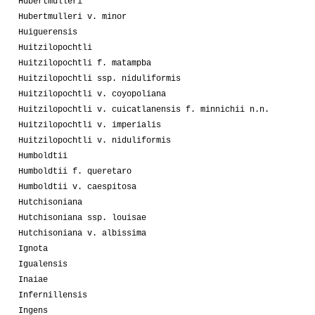
Hubertmulleri
Hubertmulleri v. minor
Huiguerensis
Huitzilopochtli
Huitzilopochtli f. matampba
Huitzilopochtli ssp. niduliformis
Huitzilopochtli v. coyopoliana
Huitzilopochtli v. cuicatlanensis f. minnichii n.n.
Huitzilopochtli v. imperialis
Huitzilopochtli v. niduliformis
Humboldtii
Humboldtii f. queretaro
Humboldtii v. caespitosa
Hutchisoniana
Hutchisoniana ssp. louisae
Hutchisoniana v. albissima
Ignota
Igualensis
Inaiae
Infernillensis
Ingens