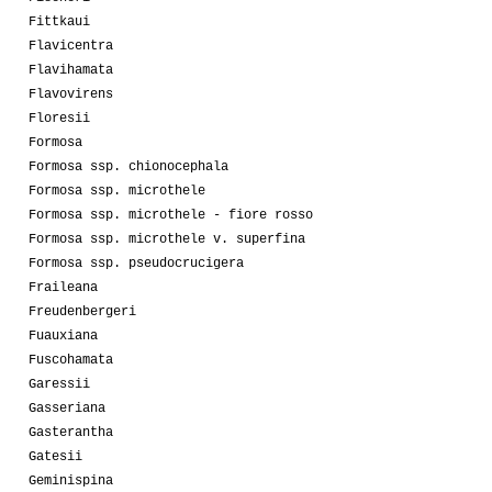
Fittkaui
Flavicentra
Flavihamata
Flavovirens
Floresii
Formosa
Formosa ssp. chionocephala
Formosa ssp. microthele
Formosa ssp. microthele - fiore rosso
Formosa ssp. microthele v. superfina
Formosa ssp. pseudocrucigera
Fraileana
Freudenbergeri
Fuauxiana
Fuscohamata
Garessii
Gasseriana
Gasterantha
Gatesii
Geminispina