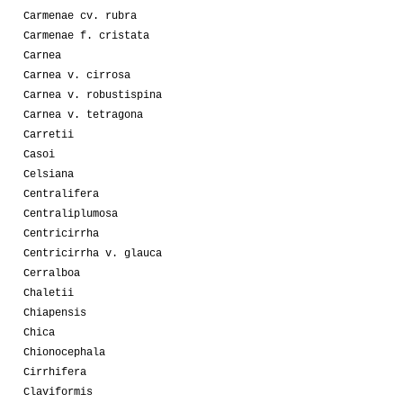
Carmenae cv. rubra
Carmenae f. cristata
Carnea
Carnea v. cirrosa
Carnea v. robustispina
Carnea v. tetragona
Carretii
Casoi
Celsiana
Centralifera
Centraliplumosa
Centricirrha
Centricirrha v. glauca
Cerralboa
Chaletii
Chiapensis
Chica
Chionocephala
Cirrhifera
Claviformis