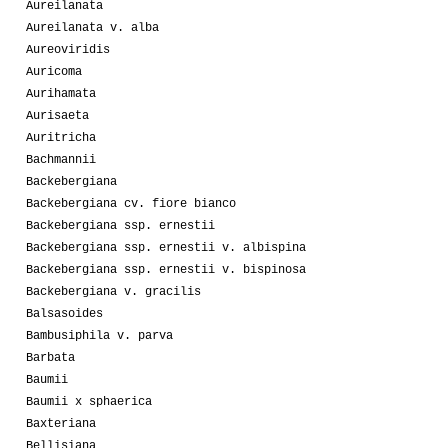
Aureilanata
Aureilanata v. alba
Aureoviridis
Auricoma
Aurihamata
Aurisaeta
Auritricha
Bachmannii
Backebergiana
Backebergiana cv. fiore bianco
Backebergiana ssp. ernestii
Backebergiana ssp. ernestii v. albispina
Backebergiana ssp. ernestii v. bispinosa
Backebergiana v. gracilis
Balsasoides
Bambusiphila v. parva
Barbata
Baumii
Baumii x sphaerica
Baxteriana
Bellisiana