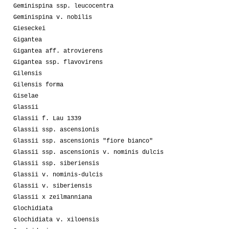
Geminispina ssp. leucocentra
Geminispina v. nobilis
Gieseckei
Gigantea
Gigantea aff. atrovierens
Gigantea ssp. flavovirens
Gilensis
Gilensis forma
Giselae
Glassii
Glassii f. Lau 1339
Glassii ssp. ascensionis
Glassii ssp. ascensionis "fiore bianco"
Glassii ssp. ascensionis v. nominis dulcis
Glassii ssp. siberiensis
Glassii v. nominis-dulcis
Glassii v. siberiensis
Glassii x zeilmanniana
Glochidiata
Glochidiata v. xiloensis