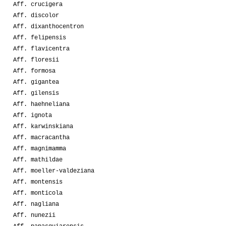
Aff. crucigera
Aff. discolor
Aff. dixanthocentron
Aff. felipensis
Aff. flavicentra
Aff. floresii
Aff. formosa
Aff. gigantea
Aff. gilensis
Aff. haehneliana
Aff. ignota
Aff. karwinskiana
Aff. macracantha
Aff. magnimamma
Aff. mathildae
Aff. moeller-valdeziana
Aff. montensis
Aff. monticola
Aff. nagliana
Aff. nunezii