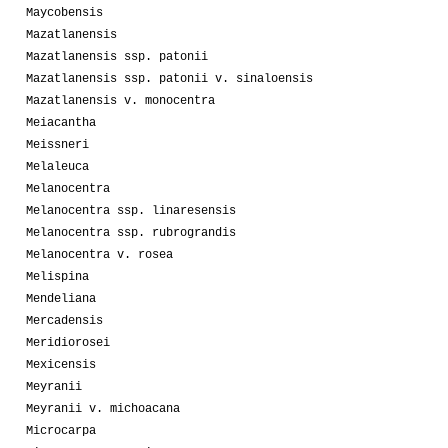
Maycobensis
Mazatlanensis
Mazatlanensis ssp. patonii
Mazatlanensis ssp. patonii v. sinaloensis
Mazatlanensis v. monocentra
Meiacantha
Meissneri
Melaleuca
Melanocentra
Melanocentra ssp. linaresensis
Melanocentra ssp. rubrograndis
Melanocentra v. rosea
Melispina
Mendeliana
Mercadensis
Meridiorosei
Mexicensis
Meyranii
Meyranii v. michoacana
Microcarpa