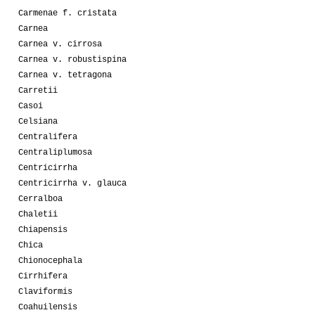
Carmenae f. cristata
Carnea
Carnea v. cirrosa
Carnea v. robustispina
Carnea v. tetragona
Carretii
Casoi
Celsiana
Centralifera
Centraliplumosa
Centricirrha
Centricirrha v. glauca
Cerralboa
Chaletii
Chiapensis
Chica
Chionocephala
Cirrhifera
Claviformis
Coahuilensis