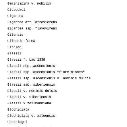
Geminispina v. nobilis
Gieseckei
Gigantea
Gigantea aff. atrovierens
Gigantea ssp. flavovirens
Gilensis
Gilensis forma
Giselae
Glassii
Glassii f. Lau 1339
Glassii ssp. ascensionis
Glassii ssp. ascensionis "fiore bianco"
Glassii ssp. ascensionis v. nominis dulcis
Glassii ssp. siberiensis
Glassii v. nominis-dulcis
Glassii v. siberiensis
Glassii x zeilmanniana
Glochidiata
Glochidiata v. xiloensis
Goodridgei