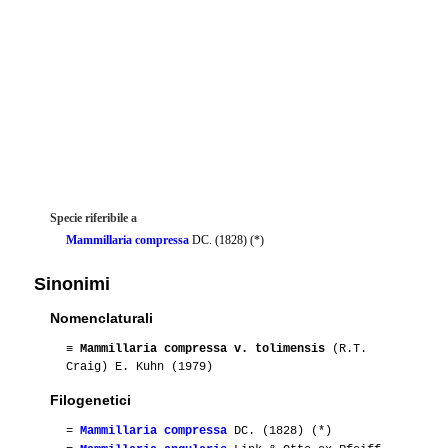
Specie riferibile a
Mammillaria compressa
DC. (1828) (*)
Sinonimi
Nomenclaturali
≡
Mammillaria compressa v. tolimensis
(R.T.
Craig) E. Kuhn (1979)
Filogenetici
=
Mammillaria compressa
DC. (1828) (*)