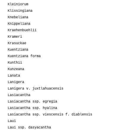
Kleiniorum
Klissingiana
Knebeliana
Knippeliana
Kraehenbuehlii
Krameri
Krasuckae
Kuentziana
Kuentziana forma
Kunthii
Kunzeana
Lanata
Lanigera
Lanigera v. juxtlahuacensis
Lasiacantha
Lasiacantha ssp. egregia
Lasiacantha ssp. hyalina
Lasiacantha ssp. viescensis f. diablensis
Laui
Laui ssp. dasyacantha