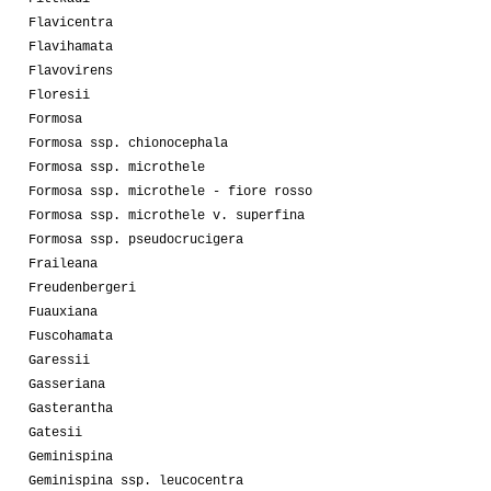
Flavicentra
Flavihamata
Flavovirens
Floresii
Formosa
Formosa ssp. chionocephala
Formosa ssp. microthele
Formosa ssp. microthele - fiore rosso
Formosa ssp. microthele v. superfina
Formosa ssp. pseudocrucigera
Fraileana
Freudenbergeri
Fuauxiana
Fuscohamata
Garessii
Gasseriana
Gasterantha
Gatesii
Geminispina
Geminispina ssp. leucocentra