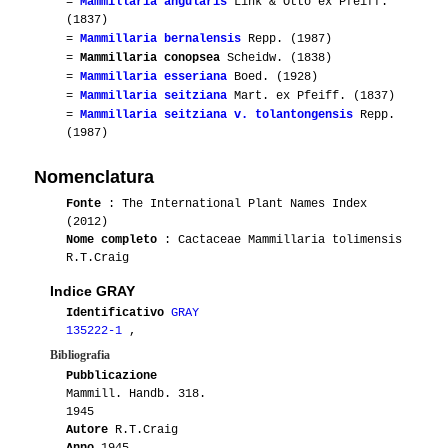
=
Mammillaria angularis
Link & Otto ex Pfeiff.
(1837)
=
Mammillaria bernalensis
Repp. (1987)
=
Mammillaria conopsea
Scheidw. (1838)
=
Mammillaria esseriana
Boed. (1928)
=
Mammillaria seitziana
Mart. ex Pfeiff. (1837)
=
Mammillaria seitziana v. tolantongensis
Repp.
(1987)
Nomenclatura
Fonte
: The International Plant Names Index
(2012)
Nome completo
: Cactaceae Mammillaria tolimensis
R.T.Craig
Indice GRAY
Identificativo
GRAY
135222-1
,
Bibliografia
Pubblicazione
Mammill. Handb. 318.
1945
Autore
R.T.Craig