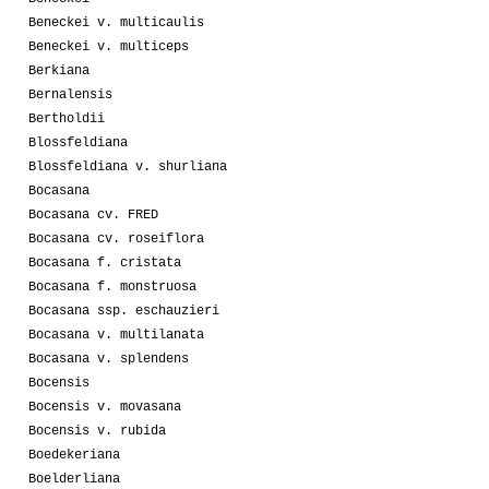
Beneckei v. multicaulis
Beneckei v. multiceps
Berkiana
Bernalensis
Bertholdii
Blossfeldiana
Blossfeldiana v. shurliana
Bocasana
Bocasana cv. FRED
Bocasana cv. roseiflora
Bocasana f. cristata
Bocasana f. monstruosa
Bocasana ssp. eschauzieri
Bocasana v. multilanata
Bocasana v. splendens
Bocensis
Bocensis v. movasana
Bocensis v. rubida
Boedekeriana
Boelderliana