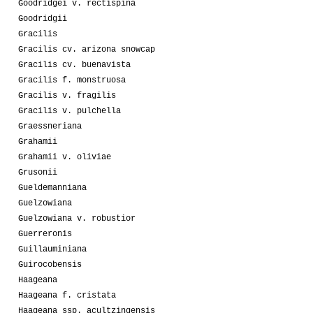
Goodridgei v. rectispina
Goodridgii
Gracilis
Gracilis cv. arizona snowcap
Gracilis cv. buenavista
Gracilis f. monstruosa
Gracilis v. fragilis
Gracilis v. pulchella
Graessneriana
Grahamii
Grahamii v. oliviae
Grusonii
Gueldemanniana
Guelzowiana
Guelzowiana v. robustior
Guerreronis
Guillauminiana
Guirocobensis
Haageana
Haageana f. cristata
Haageana ssp. acultzingensis