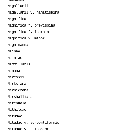
Magallanii
Magallanii v. hamatispina
Magnifica
Magnifica f. brevispina
Magnifica f. inermis
Magnifica v. minor
Magnimamma
Mainae
Mainiae
Mammillaris
Manana
Marcosii
Marksiana
Marnierana
Marshalliana
Matehuala
Mathildae
Matudae
Matudae v. serpentiformis
Matudae v. spinosior