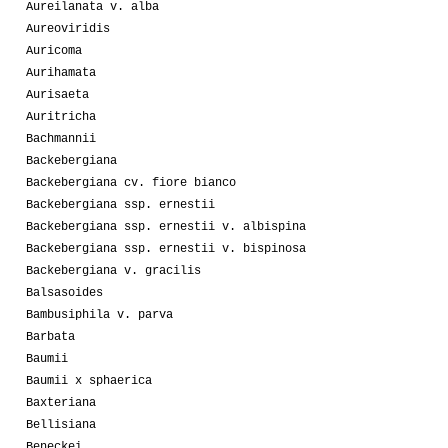
Aureilanata v. alba
Aureoviridis
Auricoma
Aurihamata
Aurisaeta
Auritricha
Bachmannii
Backebergiana
Backebergiana cv. fiore bianco
Backebergiana ssp. ernestii
Backebergiana ssp. ernestii v. albispina
Backebergiana ssp. ernestii v. bispinosa
Backebergiana v. gracilis
Balsasoides
Bambusiphila v. parva
Barbata
Baumii
Baumii x sphaerica
Baxteriana
Bellisiana
Beneckei