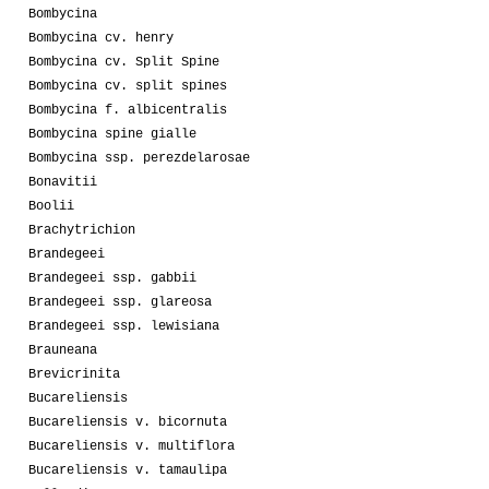
Bombycina
Bombycina cv. henry
Bombycina cv. Split Spine
Bombycina cv. split spines
Bombycina f. albicentralis
Bombycina spine gialle
Bombycina ssp. perezdelarosae
Bonavitii
Boolii
Brachytrichion
Brandegeei
Brandegeei ssp. gabbii
Brandegeei ssp. glareosa
Brandegeei ssp. lewisiana
Brauneana
Brevicrinita
Bucareliensis
Bucareliensis v. bicornuta
Bucareliensis v. multiflora
Bucareliensis v. tamaulipa