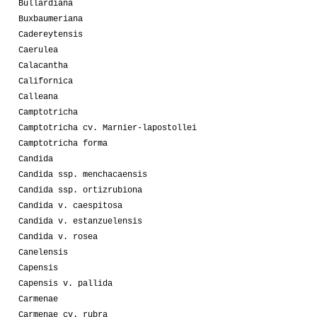
Bullardiana
Buxbaumeriana
Cadereytensis
Caerulea
Calacantha
Californica
Calleana
Camptotricha
Camptotricha cv. Marnier-lapostollei
Camptotricha forma
Candida
Candida ssp. menchacaensis
Candida ssp. ortizrubiona
Candida v. caespitosa
Candida v. estanzuelensis
Candida v. rosea
Canelensis
Capensis
Capensis v. pallida
Carmenae
Carmenae cv. rubra