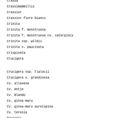
Crassa
Crassimammillis
Crassior
Crassior fiore bianco
Crinita
Crinita f. monstruosa
Crinita f. monstruosa cv. caterpincy
Crinita ssp. wildii
Crinita v. pauciseta
Crispiseta
Crucigera
Crucigera ssp. tlalocii
Crucigera v. grandinosa
Cv. allavena
Cv. Antje
Cv. Blando
Cv. ginsa-maru
Cv. ginsa-maru aureispina
Cv. teresia