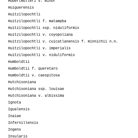
Hubertmulleri v. minor
Huiguerensis
Huitzilopochtli
Huitzilopochtli f. matampba
Huitzilopochtli ssp. niduliformis
Huitzilopochtli v. coyopoliana
Huitzilopochtli v. cuicatlanensis f. minnichii n.n.
Huitzilopochtli v. imperialis
Huitzilopochtli v. niduliformis
Humboldtii
Humboldtii f. queretaro
Humboldtii v. caespitosa
Hutchisoniana
Hutchisoniana ssp. louisae
Hutchisoniana v. albissima
Ignota
Igualensis
Inaiae
Infernillensis
Ingens
Insularis