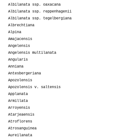
Albilanata ssp. oaxacana
Albilanata ssp. reppenhagenii
Albilanata ssp. tegelbergiana
Albrechtiana
Alpina
Amajacensis
Angelensis
Angelensis multilanata
Angularis
Anniana
Antesbergeriana
Apozolensis
Apozolensis v. saltensis
Applanata
Armillata
Arroyensis
Atarjeaensis
Atroflorens
Atrosanguinea
Aureilanata