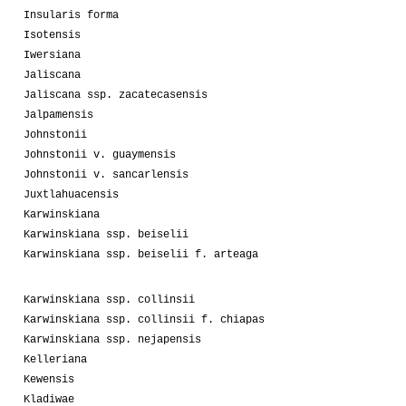
Insularis forma
Isotensis
Iwersiana
Jaliscana
Jaliscana ssp. zacatecasensis
Jalpamensis
Johnstonii
Johnstonii v. guaymensis
Johnstonii v. sancarlensis
Juxtlahuacensis
Karwinskiana
Karwinskiana ssp. beiselii
Karwinskiana ssp. beiselii f. arteaga
Karwinskiana ssp. collinsii
Karwinskiana ssp. collinsii f. chiapas
Karwinskiana ssp. nejapensis
Kelleriana
Kewensis
Kladiwae