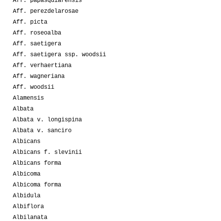
Aff. papasquiarensis
Aff. perezdelarosae
Aff. picta
Aff. roseoalba
Aff. saetigera
Aff. saetigera ssp. woodsii
Aff. verhaertiana
Aff. wagneriana
Aff. woodsii
Alamensis
Albata
Albata v. longispina
Albata v. sanciro
Albicans
Albicans f. slevinii
Albicans forma
Albicoma
Albicoma forma
Albidula
Albiflora
Albilanata