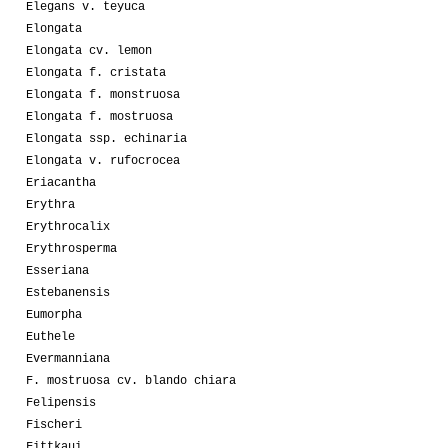
Elegans v. teyuca
Elongata
Elongata cv. lemon
Elongata f. cristata
Elongata f. monstruosa
Elongata f. mostruosa
Elongata ssp. echinaria
Elongata v. rufocrocea
Eriacantha
Erythra
Erythrocalix
Erythrosperma
Esseriana
Estebanensis
Eumorpha
Euthele
Evermanniana
F. mostruosa cv. blando chiara
Felipensis
Fischeri
Fittkaui