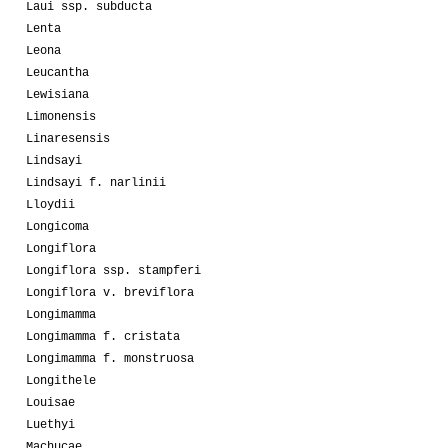
Laui ssp. subducta
Lenta
Leona
Leucantha
Lewisiana
Limonensis
Linaresensis
Lindsayi
Lindsayi f. narlinii
Lloydii
Longicoma
Longiflora
Longiflora ssp. stampferi
Longiflora v. breviflora
Longimamma
Longimamma f. cristata
Longimamma f. monstruosa
Longithele
Louisae
Luethyi
Machucae