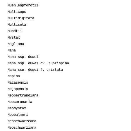
Muehlenpfordtii
Multiceps
Multidigitata
Multiseta
Mundtii
Mystax
Nagliana
Nana
Nana ssp. duwei
Nana ssp. duwei cv. rubrispina
Nana ssp. duwei f. cristata
Napina
Nazasensis
Nejapensis
Neobertrandiana
Neocoronaria
Neomystax
Neopalmeri
Neoschwarzeana
Neoschwarziana