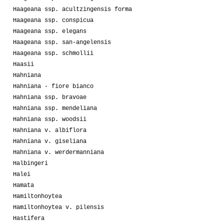
Haageana ssp. acultzingensis forma
Haageana ssp. conspicua
Haageana ssp. elegans
Haageana ssp. san-angelensis
Haageana ssp. schmollii
Haasii
Hahniana
Hahniana - fiore bianco
Hahniana ssp. bravoae
Hahniana ssp. mendeliana
Hahniana ssp. woodsii
Hahniana v. albiflora
Hahniana v. giseliana
Hahniana v. werdermanniana
Halbingeri
Halei
Hamata
Hamiltonhoytea
Hamiltonhoytea v. pilensis
Hastifera