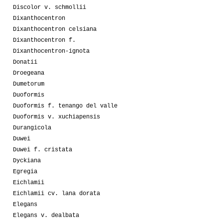
Discolor v. schmollii
Dixanthocentron
Dixanthocentron celsiana
Dixanthocentron f.
Dixanthocentron-ignota
Donatii
Droegeana
Dumetorum
Duoformis
Duoformis f. tenango del valle
Duoformis v. xuchiapensis
Durangicola
Duwei
Duwei f. cristata
Dyckiana
Egregia
Eichlamii
Eichlamii cv. lana dorata
Elegans
Elegans v. dealbata