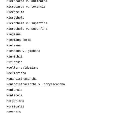
Microcarpa v. auricarpa
Microcarpa v. texensis
Microhelia
Microthele
Microthele v. superfina
Microthele v. superfina
Miegiana
Miegiana forma
Mieheana
Mieheana v. globosa
Minnichii
Mitlensis
Moeller-valdeziana
Moelleriana
Monancistracantha
Monancistracantha v. chrysacantha
Montensis
Monticola
Morganiana
Morricalii
Movensis