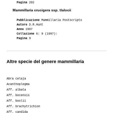
Pagina
202
Mammillaria crucigera ssp. tlalocii
Pubblicazione
Mammillaria Postscripts
Autore
D.R.Hunt
Anno
1997
Collazione
6: 9 (1997):
Pagina
9
Altre specie del genere mammillaria
Abra celaja
Acanthoplegma
Aff. albata
Aff. bocensis
Aff. boolii
Aff. brachytrichion
Aff. candida