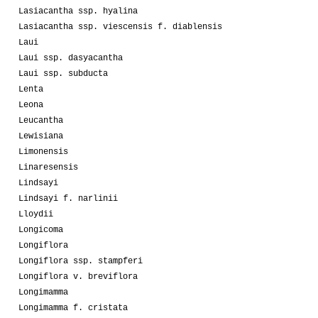
Lasiacantha ssp. hyalina
Lasiacantha ssp. viescensis f. diablensis
Laui
Laui ssp. dasyacantha
Laui ssp. subducta
Lenta
Leona
Leucantha
Lewisiana
Limonensis
Linaresensis
Lindsayi
Lindsayi f. narlinii
Lloydii
Longicoma
Longiflora
Longiflora ssp. stampferi
Longiflora v. breviflora
Longimamma
Longimamma f. cristata