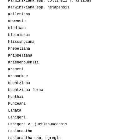
Karwinskiana ssp. collinsii f. chiapas
Karwinskiana ssp. nejapensis
Kelleriana
Kewensis
Kladiwae
Kleiniorum
Klissingiana
Knebeliana
Knippeliana
Kraehenbuehlii
Krameri
Krasuckae
Kuentziana
Kuentziana forma
Kunthii
Kunzeana
Lanata
Lanigera
Lanigera v. juxtlahuacensis
Lasiacantha
Lasiacantha ssp. egregia