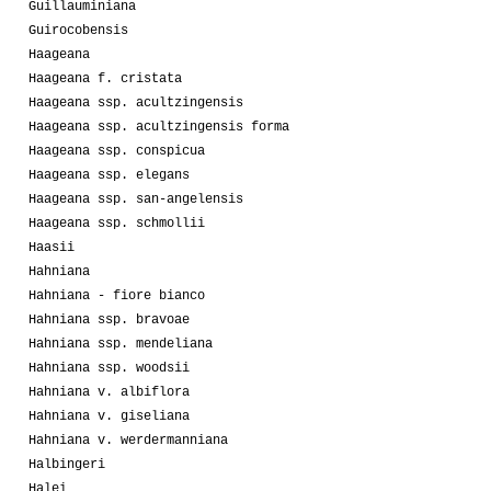
Guillauminiana
Guirocobensis
Haageana
Haageana f. cristata
Haageana ssp. acultzingensis
Haageana ssp. acultzingensis forma
Haageana ssp. conspicua
Haageana ssp. elegans
Haageana ssp. san-angelensis
Haageana ssp. schmollii
Haasii
Hahniana
Hahniana - fiore bianco
Hahniana ssp. bravoae
Hahniana ssp. mendeliana
Hahniana ssp. woodsii
Hahniana v. albiflora
Hahniana v. giseliana
Hahniana v. werdermanniana
Halbingeri
Halei