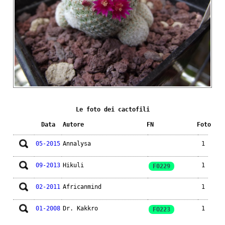
Le foto dei cactofili
Data
Autore
FN
Foto
05-2015
Annalysa
1
09-2013
Hikuli
1
F0229
02-2011
Africanmind
1
01-2008
Dr. Kakkro
1
FO223