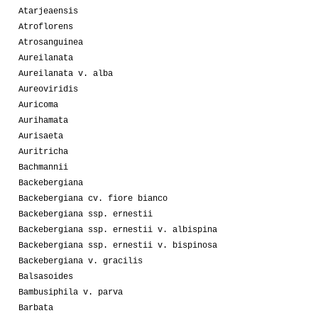
Atarjeaensis
Atroflorens
Atrosanguinea
Aureilanata
Aureilanata v. alba
Aureoviridis
Auricoma
Aurihamata
Aurisaeta
Auritricha
Bachmannii
Backebergiana
Backebergiana cv. fiore bianco
Backebergiana ssp. ernestii
Backebergiana ssp. ernestii v. albispina
Backebergiana ssp. ernestii v. bispinosa
Backebergiana v. gracilis
Balsasoides
Bambusiphila v. parva
Barbata