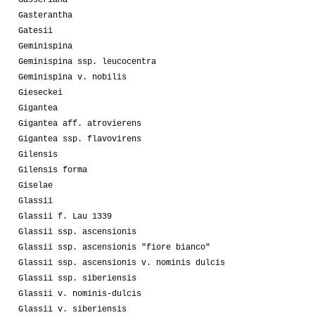
Gasterantha
Gatesii
Geminispina
Geminispina ssp. leucocentra
Geminispina v. nobilis
Gieseckei
Gigantea
Gigantea aff. atrovierens
Gigantea ssp. flavovirens
Gilensis
Gilensis forma
Giselae
Glassii
Glassii f. Lau 1339
Glassii ssp. ascensionis
Glassii ssp. ascensionis "fiore bianco"
Glassii ssp. ascensionis v. nominis dulcis
Glassii ssp. siberiensis
Glassii v. nominis-dulcis
Glassii v. siberiensis