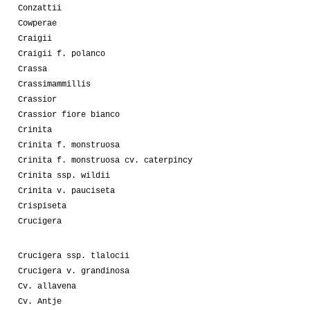
Conzattii
Cowperae
Craigii
Craigii f. polanco
Crassa
Crassimammillis
Crassior
Crassior fiore bianco
Crinita
Crinita f. monstruosa
Crinita f. monstruosa cv. caterpincy
Crinita ssp. wildii
Crinita v. pauciseta
Crispiseta
Crucigera
Crucigera ssp. tlalocii
Crucigera v. grandinosa
Cv. allavena
Cv. Antje