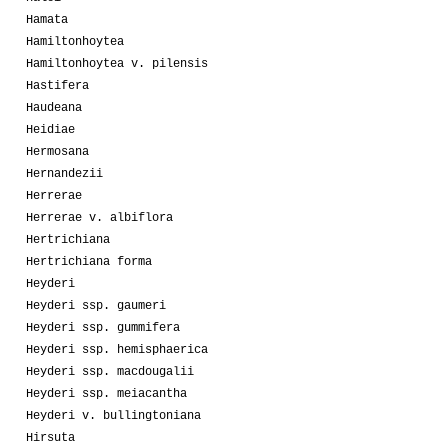
Hamata
Hamiltonhoytea
Hamiltonhoytea v. pilensis
Hastifera
Haudeana
Heidiae
Hermosana
Hernandezii
Herrerae
Herrerae v. albiflora
Hertrichiana
Hertrichiana forma
Heyderi
Heyderi ssp. gaumeri
Heyderi ssp. gummifera
Heyderi ssp. hemisphaerica
Heyderi ssp. macdougalii
Heyderi ssp. meiacantha
Heyderi v. bullingtoniana
Hirsuta