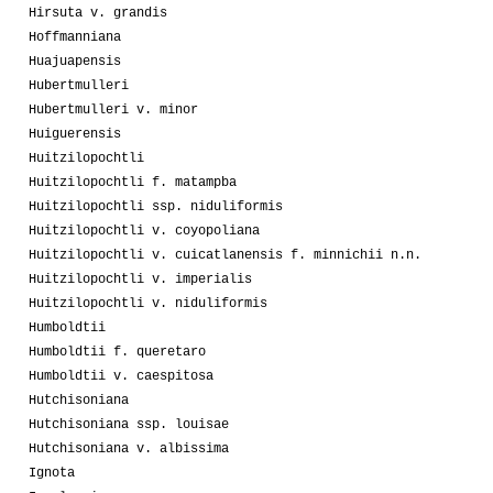
Hirsuta v. grandis
Hoffmanniana
Huajuapensis
Hubertmulleri
Hubertmulleri v. minor
Huiguerensis
Huitzilopochtli
Huitzilopochtli f. matampba
Huitzilopochtli ssp. niduliformis
Huitzilopochtli v. coyopoliana
Huitzilopochtli v. cuicatlanensis f. minnichii n.n.
Huitzilopochtli v. imperialis
Huitzilopochtli v. niduliformis
Humboldtii
Humboldtii f. queretaro
Humboldtii v. caespitosa
Hutchisoniana
Hutchisoniana ssp. louisae
Hutchisoniana v. albissima
Ignota