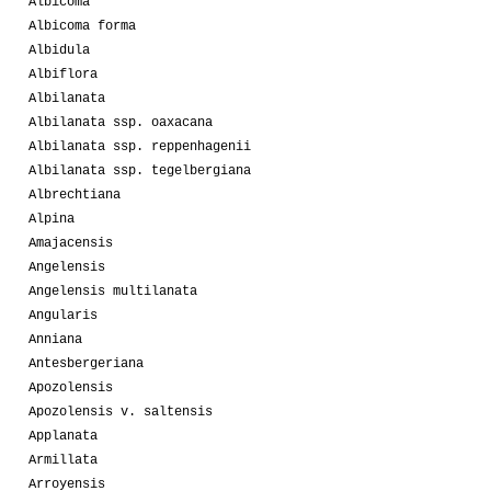
Albicoma
Albicoma forma
Albidula
Albiflora
Albilanata
Albilanata ssp. oaxacana
Albilanata ssp. reppenhagenii
Albilanata ssp. tegelbergiana
Albrechtiana
Alpina
Amajacensis
Angelensis
Angelensis multilanata
Angularis
Anniana
Antesbergeriana
Apozolensis
Apozolensis v. saltensis
Applanata
Armillata
Arroyensis