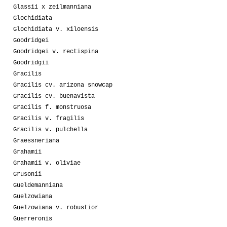
Glassii x zeilmanniana
Glochidiata
Glochidiata v. xiloensis
Goodridgei
Goodridgei v. rectispina
Goodridgii
Gracilis
Gracilis cv. arizona snowcap
Gracilis cv. buenavista
Gracilis f. monstruosa
Gracilis v. fragilis
Gracilis v. pulchella
Graessneriana
Grahamii
Grahamii v. oliviae
Grusonii
Gueldemanniana
Guelzowiana
Guelzowiana v. robustior
Guerreronis