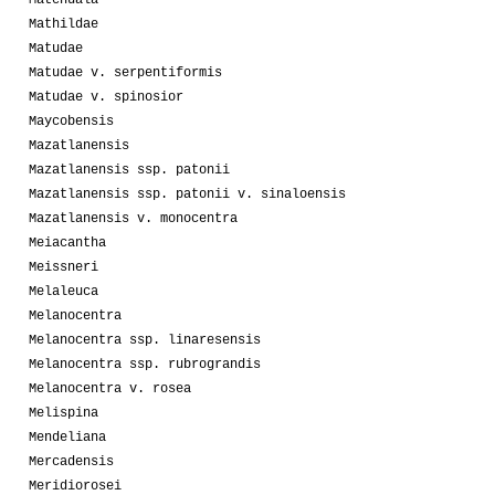
Mathildae
Matudae
Matudae v. serpentiformis
Matudae v. spinosior
Maycobensis
Mazatlanensis
Mazatlanensis ssp. patonii
Mazatlanensis ssp. patonii v. sinaloensis
Mazatlanensis v. monocentra
Meiacantha
Meissneri
Melaleuca
Melanocentra
Melanocentra ssp. linaresensis
Melanocentra ssp. rubrograndis
Melanocentra v. rosea
Melispina
Mendeliana
Mercadensis
Meridiorosei