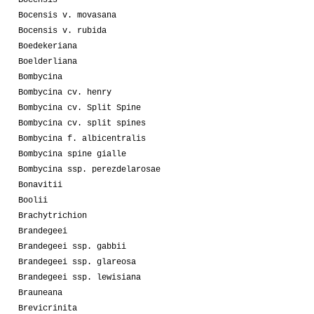
Bocensis v. movasana
Bocensis v. rubida
Boedekeriana
Boelderliana
Bombycina
Bombycina cv. henry
Bombycina cv. Split Spine
Bombycina cv. split spines
Bombycina f. albicentralis
Bombycina spine gialle
Bombycina ssp. perezdelarosae
Bonavitii
Boolii
Brachytrichion
Brandegeei
Brandegeei ssp. gabbii
Brandegeei ssp. glareosa
Brandegeei ssp. lewisiana
Brauneana
Brevicrinita