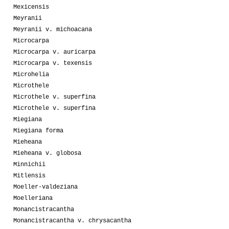
Mexicensis
Meyranii
Meyranii v. michoacana
Microcarpa
Microcarpa v. auricarpa
Microcarpa v. texensis
Microhelia
Microthele
Microthele v. superfina
Microthele v. superfina
Miegiana
Miegiana forma
Mieheana
Mieheana v. globosa
Minnichii
Mitlensis
Moeller-valdeziana
Moelleriana
Monancistracantha
Monancistracantha v. chrysacantha