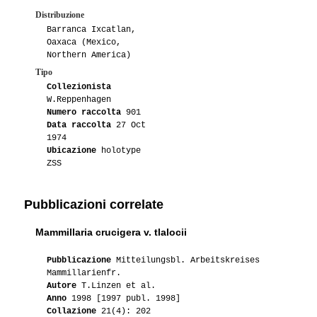
Distribuzione
Barranca Ixcatlan,
Oaxaca (Mexico,
Northern America)
Tipo
Collezionista
W.Reppenhagen
Numero raccolta
901
Data raccolta
27 Oct
1974
Ubicazione
holotype
ZSS
Pubblicazioni correlate
Mammillaria crucigera v. tlalocii
Pubblicazione
Mitteilungsbl. Arbeitskreises
Mammillarienfr.
Autore
T.Linzen et al.
Anno
1998 [1997 publ. 1998]
Collazione
21(4): 202