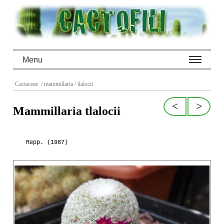
Menu
Cactaceae
/ mammillaria
/ tlalocii
<
>
Mammillaria tlalocii
Repp. (1987)