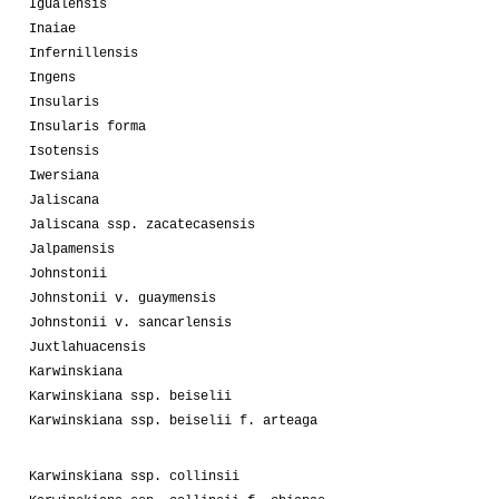
Igualensis
Inaiae
Infernillensis
Ingens
Insularis
Insularis forma
Isotensis
Iwersiana
Jaliscana
Jaliscana ssp. zacatecasensis
Jalpamensis
Johnstonii
Johnstonii v. guaymensis
Johnstonii v. sancarlensis
Juxtlahuacensis
Karwinskiana
Karwinskiana ssp. beiselii
Karwinskiana ssp. beiselii f. arteaga
Karwinskiana ssp. collinsii