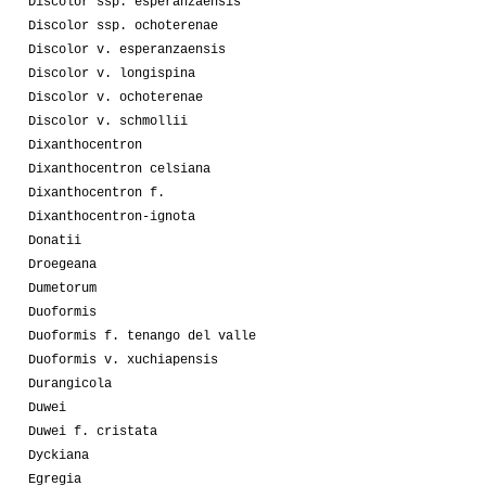
Discolor ssp. esperanzaensis
Discolor ssp. ochoterenae
Discolor v. esperanzaensis
Discolor v. longispina
Discolor v. ochoterenae
Discolor v. schmollii
Dixanthocentron
Dixanthocentron celsiana
Dixanthocentron f.
Dixanthocentron-ignota
Donatii
Droegeana
Dumetorum
Duoformis
Duoformis f. tenango del valle
Duoformis v. xuchiapensis
Durangicola
Duwei
Duwei f. cristata
Dyckiana
Egregia