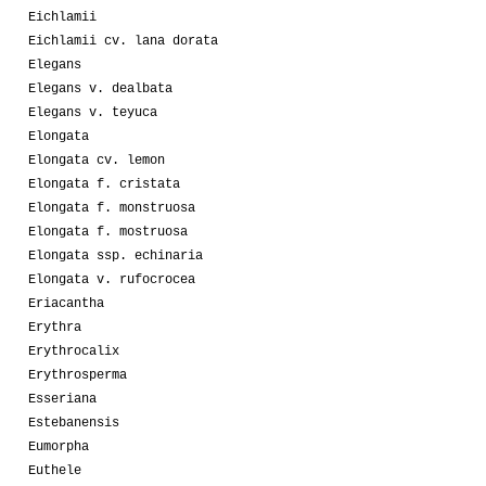
Eichlamii
Eichlamii cv. lana dorata
Elegans
Elegans v. dealbata
Elegans v. teyuca
Elongata
Elongata cv. lemon
Elongata f. cristata
Elongata f. monstruosa
Elongata f. mostruosa
Elongata ssp. echinaria
Elongata v. rufocrocea
Eriacantha
Erythra
Erythrocalix
Erythrosperma
Esseriana
Estebanensis
Eumorpha
Euthele