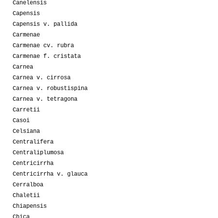
Canelensis
Capensis
Capensis v. pallida
Carmenae
Carmenae cv. rubra
Carmenae f. cristata
Carnea
Carnea v. cirrosa
Carnea v. robustispina
Carnea v. tetragona
Carretii
Casoi
Celsiana
Centralifera
Centraliplumosa
Centricirrha
Centricirrha v. glauca
Cerralboa
Chaletii
Chiapensis
Chica