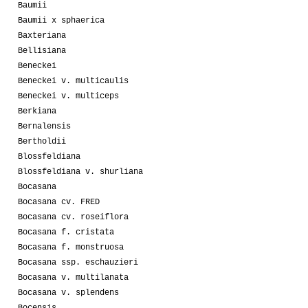
Baumii
Baumii x sphaerica
Baxteriana
Bellisiana
Beneckei
Beneckei v. multicaulis
Beneckei v. multiceps
Berkiana
Bernalensis
Bertholdii
Blossfeldiana
Blossfeldiana v. shurliana
Bocasana
Bocasana cv. FRED
Bocasana cv. roseiflora
Bocasana f. cristata
Bocasana f. monstruosa
Bocasana ssp. eschauzieri
Bocasana v. multilanata
Bocasana v. splendens
Bocensis