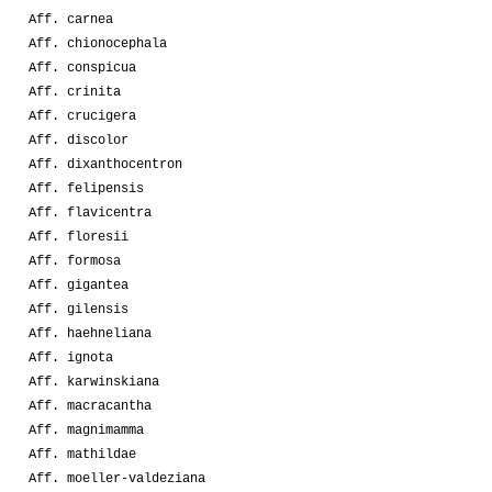
Aff. carnea
Aff. chionocephala
Aff. conspicua
Aff. crinita
Aff. crucigera
Aff. discolor
Aff. dixanthocentron
Aff. felipensis
Aff. flavicentra
Aff. floresii
Aff. formosa
Aff. gigantea
Aff. gilensis
Aff. haehneliana
Aff. ignota
Aff. karwinskiana
Aff. macracantha
Aff. magnimamma
Aff. mathildae
Aff. moeller-valdeziana