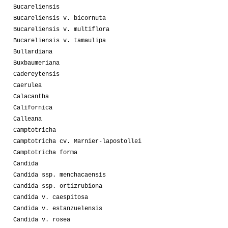
Bucareliensis
Bucareliensis v. bicornuta
Bucareliensis v. multiflora
Bucareliensis v. tamaulipa
Bullardiana
Buxbaumeriana
Cadereytensis
Caerulea
Calacantha
Californica
Calleana
Camptotricha
Camptotricha cv. Marnier-lapostollei
Camptotricha forma
Candida
Candida ssp. menchacaensis
Candida ssp. ortizrubiona
Candida v. caespitosa
Candida v. estanzuelensis
Candida v. rosea