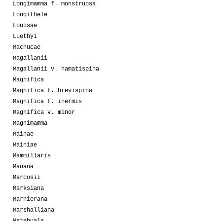
Longimamma f. monstruosa
Longithele
Louisae
Luethyi
Machucae
Magallanii
Magallanii v. hamatispina
Magnifica
Magnifica f. brevispina
Magnifica f. inermis
Magnifica v. minor
Magnimamma
Mainae
Mainiae
Mammillaris
Manana
Marcosii
Marksiana
Marnierana
Marshalliana
Matehuala