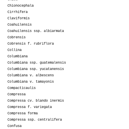
Chionocephala
Cirrhifera
Claviformis
Coahuilensis
Coahuilensis ssp. albiarmata
Cobrensis
Cobrensis f. rubriflora
Collina
Columbiana
Columbiana ssp. guatemalensis
Columbiana ssp. yucatanensis
Columbiana v. albescens
Columbiana v. tamayonis
Compacticaulis
Compressa
Compressa cv. blando inermis
Compressa f. variegata
Compressa forma
Compressa ssp. centralifera
Confusa