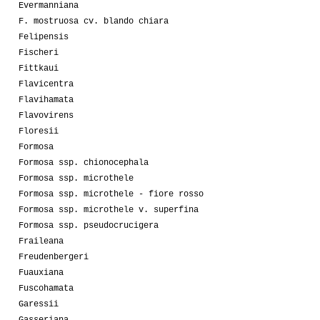
Evermanniana
F. mostruosa cv. blando chiara
Felipensis
Fischeri
Fittkaui
Flavicentra
Flavihamata
Flavovirens
Floresii
Formosa
Formosa ssp. chionocephala
Formosa ssp. microthele
Formosa ssp. microthele - fiore rosso
Formosa ssp. microthele v. superfina
Formosa ssp. pseudocrucigera
Fraileana
Freudenbergeri
Fuauxiana
Fuscohamata
Garessii
Gasseriana