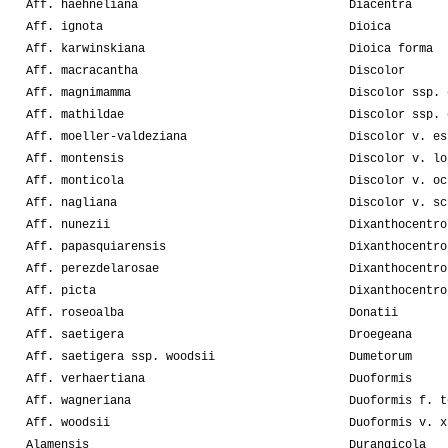
Aff. haehneliana
Diacentra
Aff. ignota
Dioica
Aff. karwinskiana
Dioica forma
Aff. macracantha
Discolor
Aff. magnimamma
Discolor ssp. 
Aff. mathildae
Discolor ssp. 
Aff. moeller-valdeziana
Discolor v. es
Aff. montensis
Discolor v. lo
Aff. monticola
Discolor v. oc
Aff. nagliana
Discolor v. sc
Aff. nunezii
Dixanthocentro
Aff. papasquiarensis
Dixanthocentro
Aff. perezdelarosae
Dixanthocentro
Aff. picta
Dixanthocentro
Aff. roseoalba
Donatii
Aff. saetigera
Droegeana
Aff. saetigera ssp. woodsii
Dumetorum
Aff. verhaertiana
Duoformis
Aff. wagneriana
Duoformis f. t
Aff. woodsii
Duoformis v. x
Alamensis
Durangicola