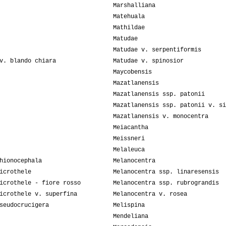
Marshalliana
Matehuala
Mathildae
Matudae
Matudae v. serpentiformis
v. blando chiara
Matudae v. spinosior
Maycobensis
Mazatlanensis
Mazatlanensis ssp. patonii
Mazatlanensis ssp. patonii v. si
Mazatlanensis v. monocentra
Meiacantha
Meissneri
Melaleuca
hionocephala
Melanocentra
icrothele
Melanocentra ssp. linaresensis
icrothele - fiore rosso
Melanocentra ssp. rubrograndis
icrothele v. superfina
Melanocentra v. rosea
seudocrucigera
Melispina
Mendeliana