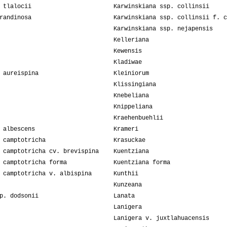
 tlalocii
Karwinskiana ssp. collinsii
randinosa
Karwinskiana ssp. collinsii f. c
Karwinskiana ssp. nejapensis
Kelleriana
Kewensis
Kladiwae
 aureispina
Kleiniorum
Klissingiana
Knebeliana
Knippeliana
Kraehenbuehlii
 albescens
Krameri
 camptotricha
Krasuckae
 camptotricha cv. brevispina
Kuentziana
 camptotricha forma
Kuentziana forma
 camptotricha v. albispina
Kunthii
Kunzeana
p. dodsonii
Lanata
Lanigera
Lanigera v. juxtlahuacensis