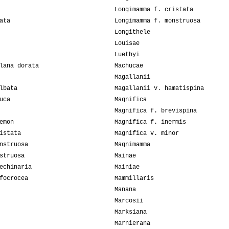
Longimamma f. cristata
ata
Longimamma f. monstruosa
Longithele
Louisae
Luethyi
lana dorata
Machucae
Magallanii
lbata
Magallanii v. hamatispina
uca
Magnifica
Magnifica f. brevispina
emon
Magnifica f. inermis
istata
Magnifica v. minor
nstruosa
Magnimamma
struosa
Mainae
echinaria
Mainiae
focrocea
Mammillaris
Manana
Marcosii
Marksiana
Marnierana