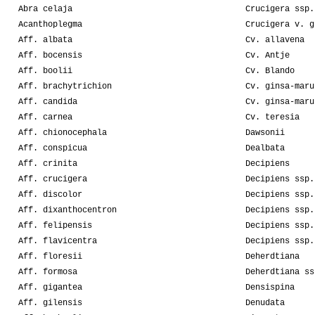
Abra celaja
Crucigera ssp.
Acanthoplegma
Crucigera v. g
Aff. albata
Cv. allavena
Aff. bocensis
Cv. Antje
Aff. boolii
Cv. Blando
Aff. brachytrichion
Cv. ginsa-maru
Aff. candida
Cv. ginsa-maru
Aff. carnea
Cv. teresia
Aff. chionocephala
Dawsonii
Aff. conspicua
Dealbata
Aff. crinita
Decipiens
Aff. crucigera
Decipiens ssp.
Aff. discolor
Decipiens ssp.
Aff. dixanthocentron
Decipiens ssp.
Aff. felipensis
Decipiens ssp.
Aff. flavicentra
Decipiens ssp.
Aff. floresii
Deherdtiana
Aff. formosa
Deherdtiana ss
Aff. gigantea
Densispina
Aff. gilensis
Denudata