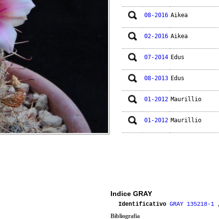
08-2016
Aikea
02-2016
Aikea
07-2014
Edus
08-2013
Edus
01-2012
Maurillio
01-2012
Maurillio
09-2011
Maurillio
06-2010
Tatella2000
04-2010
Tatella2000
Indice GRAY
Identificativo
GRAY 135218-1
Bibliografia