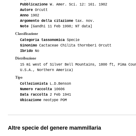
Pubblicazione
W. Amer. Sci. 12: 161. 1902
Autore
Orcutt
Anno
1902
Argomento della citazione
tax. nov.
Note
[Gandhi 11 Feb 1998; NT data]
Classificazione
Categoria tassonomica
Specie
Sinonimo
Cactaceae Chilita thornberi Orcutt
Ibrido
No
Distribuzione
15 mi west of Silver Bell Mountains, 1800 ft, Pima Cou
U.S.A., Northern America)
Tipo
Collezionista
L.D.Benson
Numero raccolta
10606
Data raccolta
2 Feb 1941
Ubicazione
neotype POM
Altre specie del genere mammillaria