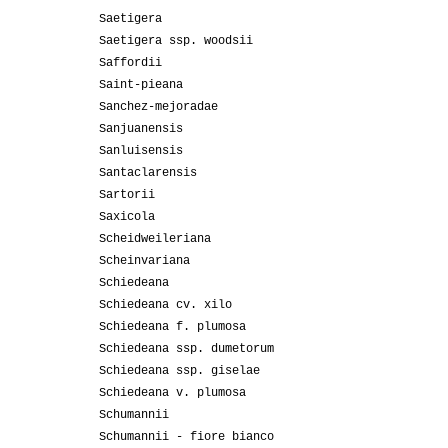
Saetigera
Saetigera ssp. woodsii
Saffordii
Saint-pieana
Sanchez-mejoradae
Sanjuanensis
Sanluisensis
Santaclarensis
Sartorii
Saxicola
Scheidweileriana
Scheinvariana
Schiedeana
Schiedeana cv. xilo
Schiedeana f. plumosa
Schiedeana ssp. dumetorum
Schiedeana ssp. giselae
Schiedeana v. plumosa
Schumannii
Schumannii - fiore bianco