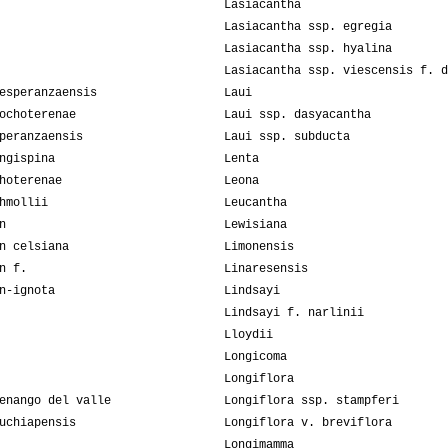
Lasiacantha
Lasiacantha ssp. egregia
Lasiacantha ssp. hyalina
Lasiacantha ssp. viescensis f. d
esperanzaensis
Laui
ochoterenae
Laui ssp. dasyacantha
peranzaensis
Laui ssp. subducta
ngispina
Lenta
hoterenae
Leona
hmollii
Leucantha
n
Lewisiana
n celsiana
Limonensis
n f.
Linaresensis
n-ignota
Lindsayi
Lindsayi f. narlinii
Lloydii
Longicoma
Longiflora
enango del valle
Longiflora ssp. stampferi
uchiapensis
Longiflora v. breviflora
Longimamma