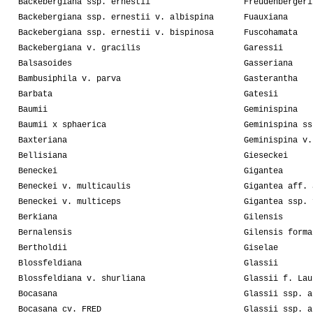
Backebergiana ssp. ernestii
Freudenbergeri
Backebergiana ssp. ernestii v. albispina
Fuauxiana
Backebergiana ssp. ernestii v. bispinosa
Fuscohamata
Backebergiana v. gracilis
Garessii
Balsasoides
Gasseriana
Bambusiphila v. parva
Gasterantha
Barbata
Gatesii
Baumii
Geminispina
Baumii x sphaerica
Geminispina ss
Baxteriana
Geminispina v.
Bellisiana
Gieseckei
Beneckei
Gigantea
Beneckei v. multicaulis
Gigantea aff. 
Beneckei v. multiceps
Gigantea ssp. 
Berkiana
Gilensis
Bernalensis
Gilensis forma
Bertholdii
Giselae
Blossfeldiana
Glassii
Blossfeldiana v. shurliana
Glassii f. Lau
Bocasana
Glassii ssp. a
Bocasana cv. FRED
Glassii ssp. a