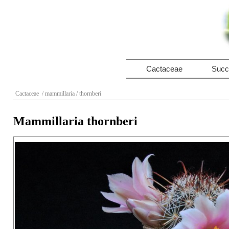
Cactaceae
Succ
Cactaceae
/ mammillaria
/ thornberi
Mammillaria thornberi