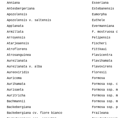
Anniana
Esseriana
Antesbergeriana
Estebanensis
Apozolensis
Eumorpha
Apozolensis v. saltensis
Euthele
Applanata
Evermanniana
Armillata
F. mostruosa c
Arroyensis
Felipensis
Atarjeaensis
Fischeri
Atroflorens
Fittkaui
Atrosanguinea
Flavicentra
Aureilanata
Flavihamata
Aureilanata v. alba
Flavovirens
Aureoviridis
Floresii
Auricoma
Formosa
Aurihamata
Formosa ssp. c
Aurisaeta
Formosa ssp. m
Auritricha
Formosa ssp. m
Bachmannii
Formosa ssp. m
Backebergiana
Formosa ssp. p
Backebergiana cv. fiore bianco
Fraileana