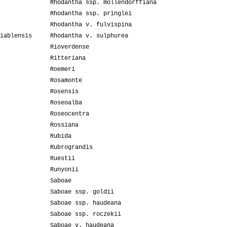
Rhodantha ssp. mollendorffiana
Rhodantha ssp. pringlei
Rhodantha v. fulvispina
iablensis
Rhodantha v. sulphurea
Rioverdense
Ritteriana
Roemeri
Rosamonte
Rosensis
Roseoalba
Roseocentra
Rossiana
Rubida
Rubrograndis
Ruestii
Runyonii
Saboae
Saboae ssp. goldii
Saboae ssp. haudeana
Saboae ssp. roczekii
Saboae v. haudeana