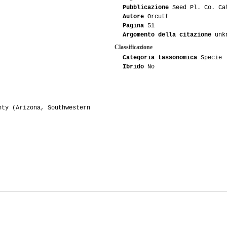
Pubblicazione
Seed Pl. Co. Cat
Autore
Orcutt
Pagina
51
Argomento della citazione
unk
Classificazione
Categoria tassonomica
Specie
Ibrido
No
nty (Arizona, Southwestern