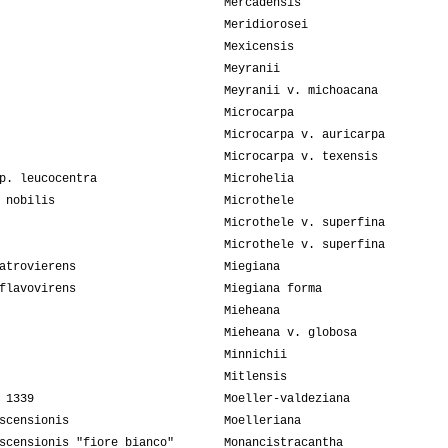
Mercadensis
Meridiorosei
Mexicensis
Meyranii
Meyranii v. michoacana
Microcarpa
Microcarpa v. auricarpa
Microcarpa v. texensis
p. leucocentra
Microhelia
 nobilis
Microthele
Microthele v. superfina
Microthele v. superfina
atrovierens
Miegiana
flavovirens
Miegiana forma
Mieheana
Mieheana v. globosa
Minnichii
Mitlensis
 1339
Moeller-valdeziana
scensionis
Moelleriana
scensionis "fiore bianco"
Monancistracantha