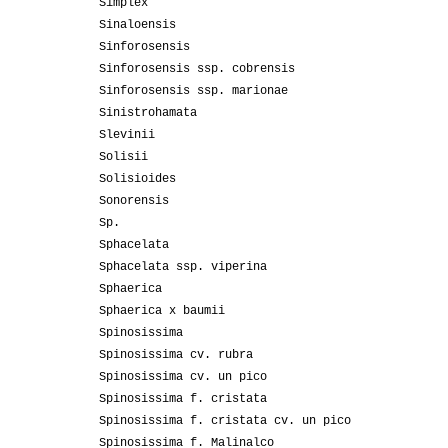
Simplex
Sinaloensis
Sinforosensis
Sinforosensis ssp. cobrensis
Sinforosensis ssp. marionae
Sinistrohamata
Slevinii
Solisii
Solisioides
Sonorensis
Sp.
Sphacelata
Sphacelata ssp. viperina
Sphaerica
Sphaerica x baumii
Spinosissima
Spinosissima cv. rubra
Spinosissima cv. un pico
Spinosissima f. cristata
Spinosissima f. cristata cv. un pico
Spinosissima f. Malinalco