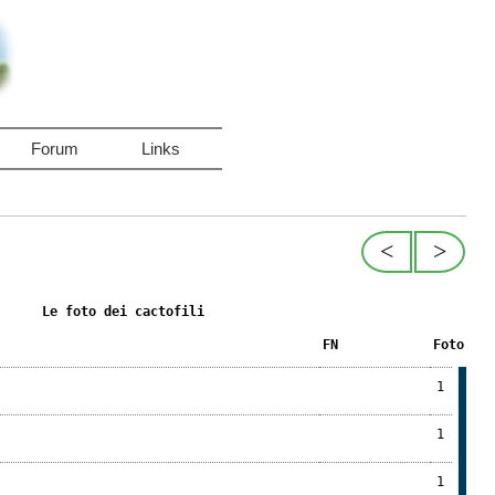
Forum
Links
<
>
Le foto dei cactofili
FN
Foto
1
1
1