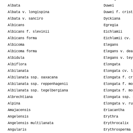
Albata
Duwei
Albata v. longispina
Duwei f. crist
Albata v. sanciro
Dyckiana
Albicans
Egregia
Albicans f. slevinii
Eichlamii
Albicans forma
Eichlamii cv. 
Albicoma
Elegans
Albicoma forma
Elegans v. dea
Albidula
Elegans v. tey
Albiflora
Elongata
Albilanata
Elongata cv. l
Albilanata ssp. oaxacana
Elongata f. cr
Albilanata ssp. reppenhagenii
Elongata f. mo
Albilanata ssp. tegelbergiana
Elongata f. mo
Albrechtiana
Elongata ssp. 
Alpina
Elongata v. ru
Amajacensis
Eriacantha
Angelensis
Erythra
Angelensis multilanata
Erythrocalix
Angularis
Erythrosperma