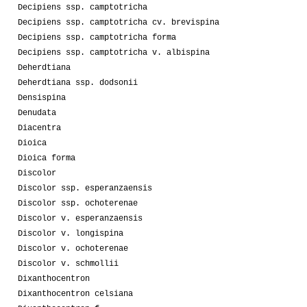
Decipiens ssp. camptotricha
Decipiens ssp. camptotricha cv. brevispina
Decipiens ssp. camptotricha forma
Decipiens ssp. camptotricha v. albispina
Deherdtiana
Deherdtiana ssp. dodsonii
Densispina
Denudata
Diacentra
Dioica
Dioica forma
Discolor
Discolor ssp. esperanzaensis
Discolor ssp. ochoterenae
Discolor v. esperanzaensis
Discolor v. longispina
Discolor v. ochoterenae
Discolor v. schmollii
Dixanthocentron
Dixanthocentron celsiana