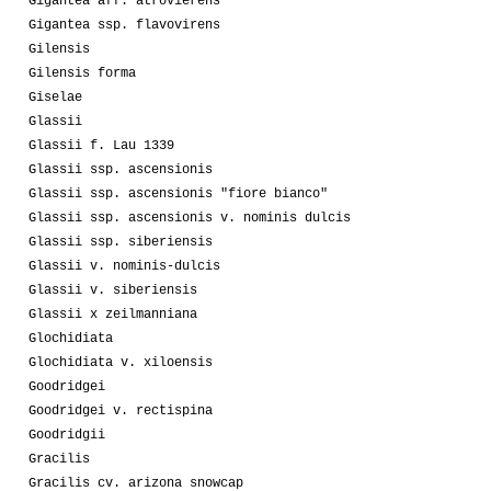
Gigantea aff. atrovierens
Gigantea ssp. flavovirens
Gilensis
Gilensis forma
Giselae
Glassii
Glassii f. Lau 1339
Glassii ssp. ascensionis
Glassii ssp. ascensionis "fiore bianco"
Glassii ssp. ascensionis v. nominis dulcis
Glassii ssp. siberiensis
Glassii v. nominis-dulcis
Glassii v. siberiensis
Glassii x zeilmanniana
Glochidiata
Glochidiata v. xiloensis
Goodridgei
Goodridgei v. rectispina
Goodridgii
Gracilis
Gracilis cv. arizona snowcap