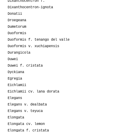
Dixanthocentron f.
Dixanthocentron-ignota
Donatii
Droegeana
Dumetorum
Duoformis
Duoformis f. tenango del valle
Duoformis v. xuchiapensis
Durangicola
Duwei
Duwei f. cristata
Dyckiana
Egregia
Eichlamii
Eichlamii cv. lana dorata
Elegans
Elegans v. dealbata
Elegans v. teyuca
Elongata
Elongata cv. lemon
Elongata f. cristata