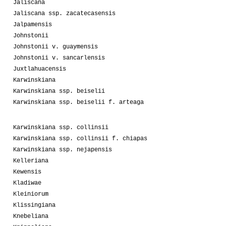
Jaliscana
Jaliscana ssp. zacatecasensis
Jalpamensis
Johnstonii
Johnstonii v. guaymensis
Johnstonii v. sancarlensis
Juxtlahuacensis
Karwinskiana
Karwinskiana ssp. beiselii
Karwinskiana ssp. beiselii f. arteaga
Karwinskiana ssp. collinsii
Karwinskiana ssp. collinsii f. chiapas
Karwinskiana ssp. nejapensis
Kelleriana
Kewensis
Kladiwae
Kleiniorum
Klissingiana
Knebeliana