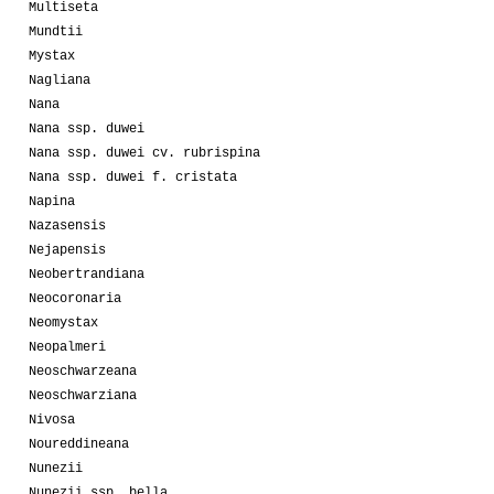
Multiseta
Mundtii
Mystax
Nagliana
Nana
Nana ssp. duwei
Nana ssp. duwei cv. rubrispina
Nana ssp. duwei f. cristata
Napina
Nazasensis
Nejapensis
Neobertrandiana
Neocoronaria
Neomystax
Neopalmeri
Neoschwarzeana
Neoschwarziana
Nivosa
Noureddineana
Nunezii
Nunezii ssp. bella