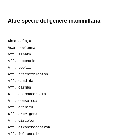
Altre specie del genere mammillaria
Abra celaja
Acanthoplegma
Aff. albata
Aff. bocensis
Aff. boolii
Aff. brachytrichion
Aff. candida
Aff. carnea
Aff. chionocephala
Aff. conspicua
Aff. crinita
Aff. crucigera
Aff. discolor
Aff. dixanthocentron
Aff. felipensis