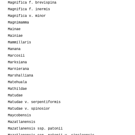
Magnifica f. brevispina
Magnifica f. inermis
Magnifica v. minor
Magnimamma
Mainae
Mainiae
Mammillaris
Manana
Marcosii
Marksiana
Marnierana
Marshalliana
Matehuala
Mathildae
Matudae
Matudae v. serpentiformis
Matudae v. spinosior
Maycobensis
Mazatlanensis
Mazatlanensis ssp. patonii