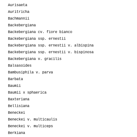
Aurisaeta
Auritricha
Bachmannii
Backebergiana
Backebergiana cv. fiore bianco
Backebergiana ssp. ernestii
Backebergiana ssp. ernestii v. albispina
Backebergiana ssp. ernestii v. bispinosa
Backebergiana v. gracilis
Balsasoides
Bambusiphila v. parva
Barbata
Baumii
Baumii x sphaerica
Baxteriana
Bellisiana
Beneckei
Beneckei v. multicaulis
Beneckei v. multiceps
Berkiana