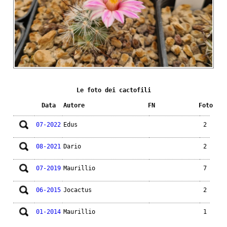
Le foto dei cactofili
Data
Autore
FN
Foto
07-2022
Edus
2
08-2021
Dario
2
07-2019
Maurillio
7
06-2015
Jocactus
2
01-2014
Maurillio
1