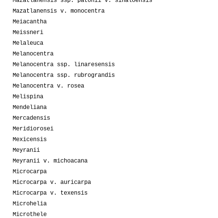
Mazatlanensis ssp. patonii v. sinaloensis
Mazatlanensis v. monocentra
Meiacantha
Meissneri
Melaleuca
Melanocentra
Melanocentra ssp. linaresensis
Melanocentra ssp. rubrograndis
Melanocentra v. rosea
Melispina
Mendeliana
Mercadensis
Meridiorosei
Mexicensis
Meyranii
Meyranii v. michoacana
Microcarpa
Microcarpa v. auricarpa
Microcarpa v. texensis
Microhelia
Microthele