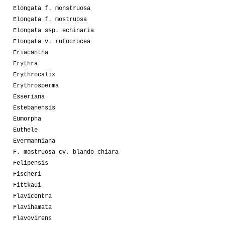
Elongata f. monstruosa
Elongata f. mostruosa
Elongata ssp. echinaria
Elongata v. rufocrocea
Eriacantha
Erythra
Erythrocalix
Erythrosperma
Esseriana
Estebanensis
Eumorpha
Euthele
Evermanniana
F. mostruosa cv. blando chiara
Felipensis
Fischeri
Fittkaui
Flavicentra
Flavihamata
Flavovirens