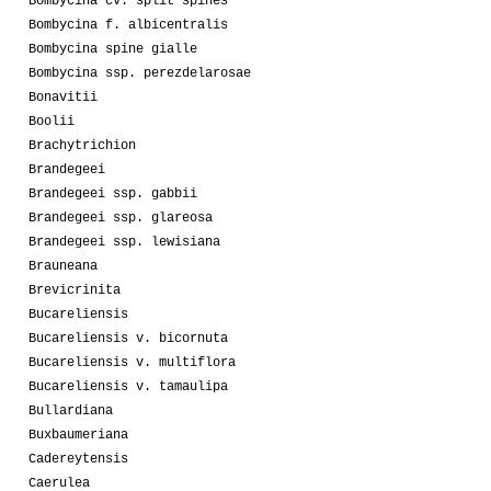
Bombycina cv. split spines
Bombycina f. albicentralis
Bombycina spine gialle
Bombycina ssp. perezdelarosae
Bonavitii
Boolii
Brachytrichion
Brandegeei
Brandegeei ssp. gabbii
Brandegeei ssp. glareosa
Brandegeei ssp. lewisiana
Brauneana
Brevicrinita
Bucareliensis
Bucareliensis v. bicornuta
Bucareliensis v. multiflora
Bucareliensis v. tamaulipa
Bullardiana
Buxbaumeriana
Cadereytensis
Caerulea