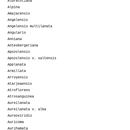
Albrechtiana
Alpina
Amajacensis
Angelensis
Angelensis multilanata
Angularis
Anniana
Antesbergeriana
Apozolensis
Apozolensis v. saltensis
Applanata
Armillata
Arroyensis
Atarjeaensis
Atroflorens
Atrosanguinea
Aureilanata
Aureilanata v. alba
Aureoviridis
Auricoma
Aurihamata