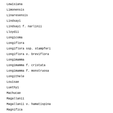
Lewisiana
Limonensis
Linaresensis
Lindsayi
Lindsayi f. narlinii
Lloydii
Longicoma
Longiflora
Longiflora ssp. stampferi
Longiflora v. breviflora
Longimamma
Longimamma f. cristata
Longimamma f. monstruosa
Longithele
Louisae
Luethyi
Machucae
Magallanii
Magallanii v. hamatispina
Magnifica