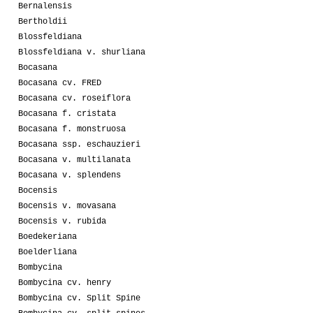
Bernalensis
Bertholdii
Blossfeldiana
Blossfeldiana v. shurliana
Bocasana
Bocasana cv. FRED
Bocasana cv. roseiflora
Bocasana f. cristata
Bocasana f. monstruosa
Bocasana ssp. eschauzieri
Bocasana v. multilanata
Bocasana v. splendens
Bocensis
Bocensis v. movasana
Bocensis v. rubida
Boedekeriana
Boelderliana
Bombycina
Bombycina cv. henry
Bombycina cv. Split Spine