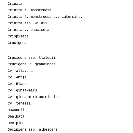
Crinita
Crinita f. monstruosa
Crinita f. monstruosa cv. caterpincy
Crinita ssp. wildii
Crinita v. pauciseta
Crispiseta
Crucigera
Crucigera ssp. tlalocii
Crucigera v. grandinosa
Cv. allavena
Cv. Antje
Cv. Blando
Cv. ginsa-maru
Cv. ginsa-maru aureispina
Cv. teresia
Dawsonii
Dealbata
Decipiens
Decipiens ssp. albescens