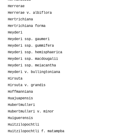
Herrerae
Herrerae v. albiflora
Hertrichiana
Hertrichiana forma
Heyderi
Heyderi ssp. gaumeri
Heyderi ssp. gummifera
Heyderi ssp. hemisphaerica
Heyderi ssp. macdougalii
Heyderi ssp. meiacantha
Heyderi v. bullingtoniana
Hirsuta
Hirsuta v. grandis
Hoffmanniana
Huajuapensis
Hubertmulleri
Hubertmulleri v. minor
Huiguerensis
Huitzilopochtli
Huitzilopochtli f. matampba