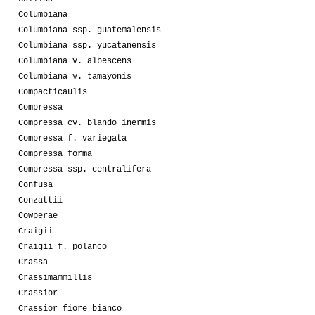
Columbiana
Columbiana ssp. guatemalensis
Columbiana ssp. yucatanensis
Columbiana v. albescens
Columbiana v. tamayonis
Compacticaulis
Compressa
Compressa cv. blando inermis
Compressa f. variegata
Compressa forma
Compressa ssp. centralifera
Confusa
Conzattii
Cowperae
Craigii
Craigii f. polanco
Crassa
Crassimammillis
Crassior
Crassior fiore bianco