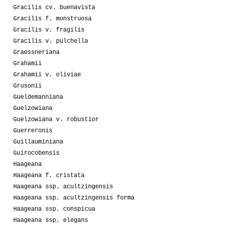
Gracilis cv. buenavista
Gracilis f. monstruosa
Gracilis v. fragilis
Gracilis v. pulchella
Graessneriana
Grahamii
Grahamii v. oliviae
Grusonii
Gueldemanniana
Guelzowiana
Guelzowiana v. robustior
Guerreronis
Guillauminiana
Guirocobensis
Haageana
Haageana f. cristata
Haageana ssp. acultzingensis
Haageana ssp. acultzingensis forma
Haageana ssp. conspicua
Haageana ssp. elegans