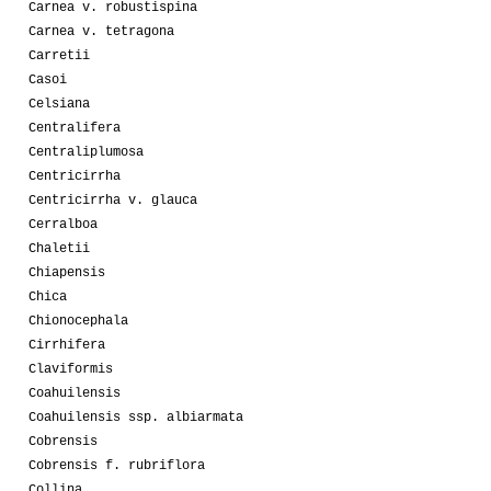
Carnea v. robustispina
Carnea v. tetragona
Carretii
Casoi
Celsiana
Centralifera
Centraliplumosa
Centricirrha
Centricirrha v. glauca
Cerralboa
Chaletii
Chiapensis
Chica
Chionocephala
Cirrhifera
Claviformis
Coahuilensis
Coahuilensis ssp. albiarmata
Cobrensis
Cobrensis f. rubriflora
Collina