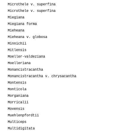
Microthele v. superfina
Microthele v. superfina
Miegiana
Miegiana forma
Mieheana
Mieheana v. globosa
Minnichii
Mitlensis
Moeller-valdeziana
Moelleriana
Monancistracantha
Monancistracantha v. chrysacantha
Montensis
Monticola
Morganiana
Morricalii
Movensis
Muehlenpfordtii
Multiceps
Multidigitata