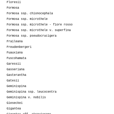
Floresii
Formosa
Formosa ssp. chionocephala
Formosa ssp. microthele
Formosa ssp. microthele - fiore rosso
Formosa ssp. microthele v. superfina
Formosa ssp. pseudocrucigera
Fraileana
Freudenbergeri
Fuauxiana
Fuscohamata
Garessii
Gasseriana
Gasterantha
Gatesii
Geminispina
Geminispina ssp. leucocentra
Geminispina v. nobilis
Gieseckei
Gigantea