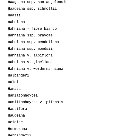
Haageana ssp. san-angelensis
Haageana ssp. schmollii
Haasii
Hahniana
Hahniana - fiore bianco
Hahniana ssp. bravoae
Hahniana ssp. mendeliana
Hahniana ssp. woodsii
Hahniana v. albiflora
Hahniana v. giseliana
Hahniana v. werdermanniana
Halbingeri
Halei
Hamata
Hamiltonhoytea
Hamiltonhoytea v. pilensis
Hastifera
Haudeana
Heidiae
Hermosana
Hernandezii