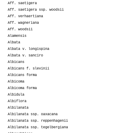
Aff. saetigera
Aff. saetigera ssp. woodsii
Aff. verhaertiana
Aff. wagneriana
Aff. woodsii
Alamensis
Albata
Albata v. longispina
Albata v. sanciro
Albicans
Albicans f. slevinii
Albicans forma
Albicoma
Albicoma forma
Albidula
Albiflora
Albilanata
Albilanata ssp. oaxacana
Albilanata ssp. reppenhagenii
Albilanata ssp. tegelbergiana