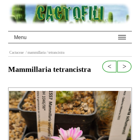
Menu
Cactaceae
/ mammillaria
/ tetrancistra
<
>
Mammillaria tetrancistra