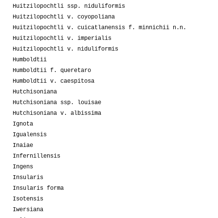
Huitzilopochtli ssp. niduliformis
Huitzilopochtli v. coyopoliana
Huitzilopochtli v. cuicatlanensis f. minnichii n.n.
Huitzilopochtli v. imperialis
Huitzilopochtli v. niduliformis
Humboldtii
Humboldtii f. queretaro
Humboldtii v. caespitosa
Hutchisoniana
Hutchisoniana ssp. louisae
Hutchisoniana v. albissima
Ignota
Igualensis
Inaiae
Infernillensis
Ingens
Insularis
Insularis forma
Isotensis
Iwersiana