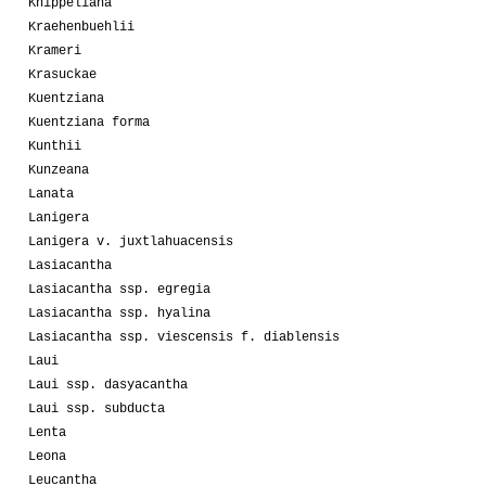
Knippeliana
Kraehenbuehlii
Krameri
Krasuckae
Kuentziana
Kuentziana forma
Kunthii
Kunzeana
Lanata
Lanigera
Lanigera v. juxtlahuacensis
Lasiacantha
Lasiacantha ssp. egregia
Lasiacantha ssp. hyalina
Lasiacantha ssp. viescensis f. diablensis
Laui
Laui ssp. dasyacantha
Laui ssp. subducta
Lenta
Leona
Leucantha