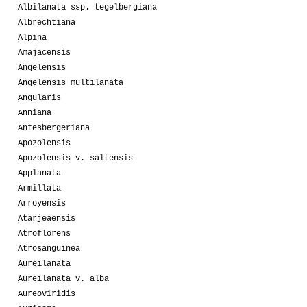
Albilanata ssp. tegelbergiana
Albrechtiana
Alpina
Amajacensis
Angelensis
Angelensis multilanata
Angularis
Anniana
Antesbergeriana
Apozolensis
Apozolensis v. saltensis
Applanata
Armillata
Arroyensis
Atarjeaensis
Atroflorens
Atrosanguinea
Aureilanata
Aureilanata v. alba
Aureoviridis