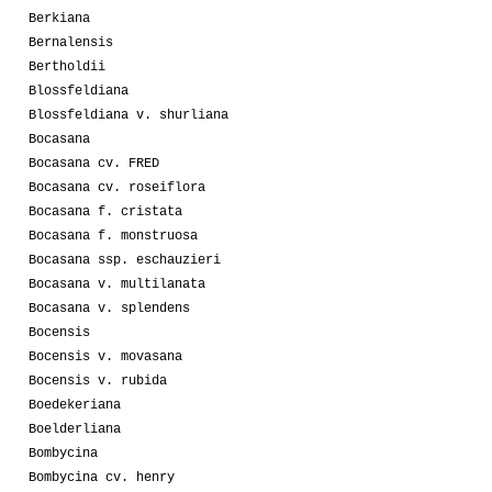
Berkiana
Bernalensis
Bertholdii
Blossfeldiana
Blossfeldiana v. shurliana
Bocasana
Bocasana cv. FRED
Bocasana cv. roseiflora
Bocasana f. cristata
Bocasana f. monstruosa
Bocasana ssp. eschauzieri
Bocasana v. multilanata
Bocasana v. splendens
Bocensis
Bocensis v. movasana
Bocensis v. rubida
Boedekeriana
Boelderliana
Bombycina
Bombycina cv. henry