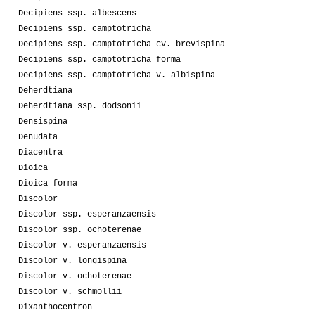
Decipiens ssp. albescens
Decipiens ssp. camptotricha
Decipiens ssp. camptotricha cv. brevispina
Decipiens ssp. camptotricha forma
Decipiens ssp. camptotricha v. albispina
Deherdtiana
Deherdtiana ssp. dodsonii
Densispina
Denudata
Diacentra
Dioica
Dioica forma
Discolor
Discolor ssp. esperanzaensis
Discolor ssp. ochoterenae
Discolor v. esperanzaensis
Discolor v. longispina
Discolor v. ochoterenae
Discolor v. schmollii
Dixanthocentron