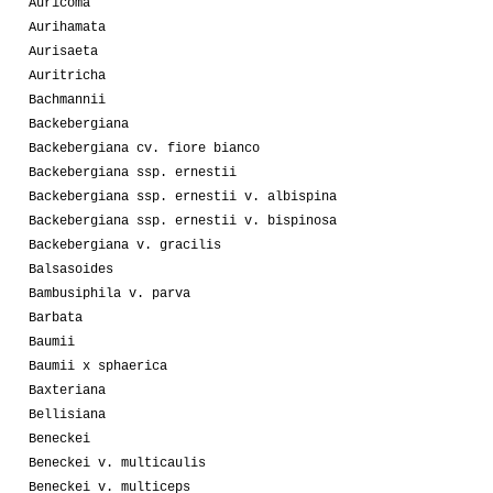
Auricoma
Aurihamata
Aurisaeta
Auritricha
Bachmannii
Backebergiana
Backebergiana cv. fiore bianco
Backebergiana ssp. ernestii
Backebergiana ssp. ernestii v. albispina
Backebergiana ssp. ernestii v. bispinosa
Backebergiana v. gracilis
Balsasoides
Bambusiphila v. parva
Barbata
Baumii
Baumii x sphaerica
Baxteriana
Bellisiana
Beneckei
Beneckei v. multicaulis
Beneckei v. multiceps