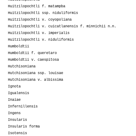
Huitzilopochtli f. matampba
Huitzilopochtli ssp. niduliformis
Huitzilopochtli v. coyopoliana
Huitzilopochtli v. cuicatlanensis f. minnichii n.n.
Huitzilopochtli v. imperialis
Huitzilopochtli v. niduliformis
Humboldtii
Humboldtii f. queretaro
Humboldtii v. caespitosa
Hutchisoniana
Hutchisoniana ssp. louisae
Hutchisoniana v. albissima
Ignota
Igualensis
Inaiae
Infernillensis
Ingens
Insularis
Insularis forma
Isotensis