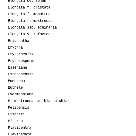
Elongata cv. lemon
Elongata f. cristata
Elongata f. monstruosa
Elongata f. mostruosa
Elongata ssp. echinaria
Elongata v. rufocrocea
Eriacantha
Erythra
Erythrocalix
Erythrosperma
Esseriana
Estebanensis
Eumorpha
Euthele
Evermanniana
F. mostruosa cv. blando chiara
Felipensis
Fischeri
Fittkaui
Flavicentra
Flavihamata