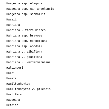
Haageana ssp. elegans
Haageana ssp. san-angelensis
Haageana ssp. schmollii
Haasii
Hahniana
Hahniana - fiore bianco
Hahniana ssp. bravoae
Hahniana ssp. mendeliana
Hahniana ssp. woodsii
Hahniana v. albiflora
Hahniana v. giseliana
Hahniana v. werdermanniana
Halbingeri
Halei
Hamata
Hamiltonhoytea
Hamiltonhoytea v. pilensis
Hastifera
Haudeana
Heidiae