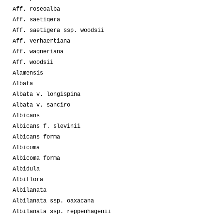
Aff. roseoalba
Aff. saetigera
Aff. saetigera ssp. woodsii
Aff. verhaertiana
Aff. wagneriana
Aff. woodsii
Alamensis
Albata
Albata v. longispina
Albata v. sanciro
Albicans
Albicans f. slevinii
Albicans forma
Albicoma
Albicoma forma
Albidula
Albiflora
Albilanata
Albilanata ssp. oaxacana
Albilanata ssp. reppenhagenii