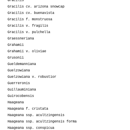
Gracilis
Gracilis cv. arizona snowcap
Gracilis cv. buenavista
Gracilis f. monstruosa
Gracilis v. fragilis
Gracilis v. pulchella
Graessneriana
Grahamii
Grahamii v. oliviae
Grusonii
Gueldemanniana
Guelzowiana
Guelzowiana v. robustior
Guerreronis
Guillauminiana
Guirocobensis
Haageana
Haageana f. cristata
Haageana ssp. acultzingensis
Haageana ssp. acultzingensis forma
Haageana ssp. conspicua