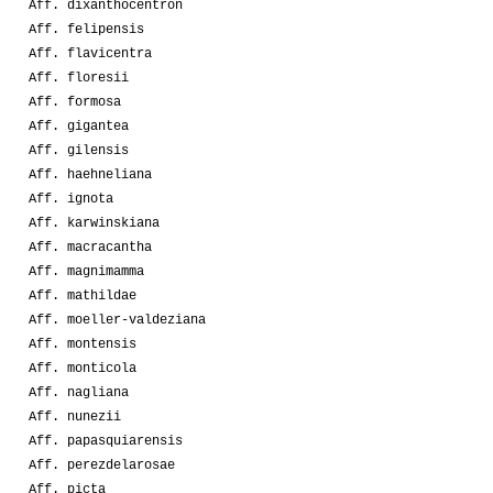
Aff. dixanthocentron
Aff. felipensis
Aff. flavicentra
Aff. floresii
Aff. formosa
Aff. gigantea
Aff. gilensis
Aff. haehneliana
Aff. ignota
Aff. karwinskiana
Aff. macracantha
Aff. magnimamma
Aff. mathildae
Aff. moeller-valdeziana
Aff. montensis
Aff. monticola
Aff. nagliana
Aff. nunezii
Aff. papasquiarensis
Aff. perezdelarosae
Aff. picta