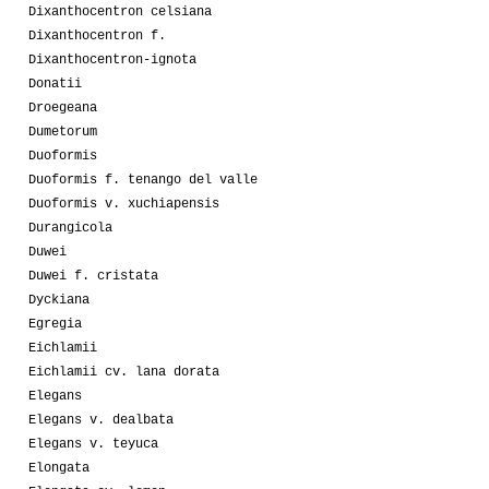
Dixanthocentron celsiana
Dixanthocentron f.
Dixanthocentron-ignota
Donatii
Droegeana
Dumetorum
Duoformis
Duoformis f. tenango del valle
Duoformis v. xuchiapensis
Durangicola
Duwei
Duwei f. cristata
Dyckiana
Egregia
Eichlamii
Eichlamii cv. lana dorata
Elegans
Elegans v. dealbata
Elegans v. teyuca
Elongata