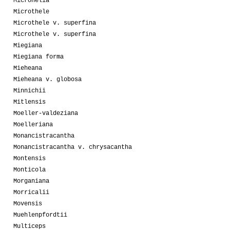
Microhelia
Microthele
Microthele v. superfina
Microthele v. superfina
Miegiana
Miegiana forma
Mieheana
Mieheana v. globosa
Minnichii
Mitlensis
Moeller-valdeziana
Moelleriana
Monancistracantha
Monancistracantha v. chrysacantha
Montensis
Monticola
Morganiana
Morricalii
Movensis
Muehlenpfordtii
Multiceps