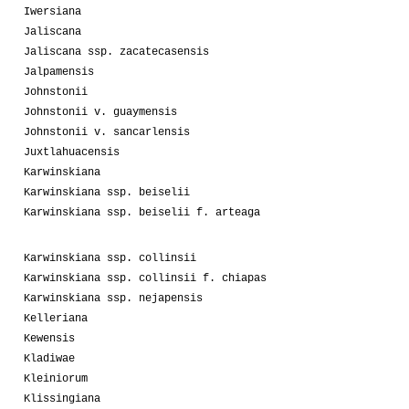
Iwersiana
Jaliscana
Jaliscana ssp. zacatecasensis
Jalpamensis
Johnstonii
Johnstonii v. guaymensis
Johnstonii v. sancarlensis
Juxtlahuacensis
Karwinskiana
Karwinskiana ssp. beiselii
Karwinskiana ssp. beiselii f. arteaga
Karwinskiana ssp. collinsii
Karwinskiana ssp. collinsii f. chiapas
Karwinskiana ssp. nejapensis
Kelleriana
Kewensis
Kladiwae
Kleiniorum
Klissingiana