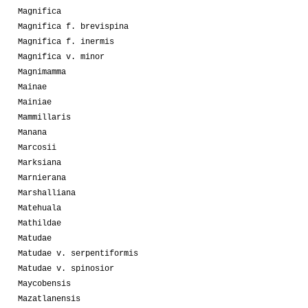
Magnifica
Magnifica f. brevispina
Magnifica f. inermis
Magnifica v. minor
Magnimamma
Mainae
Mainiae
Mammillaris
Manana
Marcosii
Marksiana
Marnierana
Marshalliana
Matehuala
Mathildae
Matudae
Matudae v. serpentiformis
Matudae v. spinosior
Maycobensis
Mazatlanensis