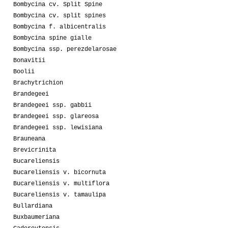
Bombycina cv. Split Spine
Bombycina cv. split spines
Bombycina f. albicentralis
Bombycina spine gialle
Bombycina ssp. perezdelarosae
Bonavitii
Boolii
Brachytrichion
Brandegeei
Brandegeei ssp. gabbii
Brandegeei ssp. glareosa
Brandegeei ssp. lewisiana
Brauneana
Brevicrinita
Bucareliensis
Bucareliensis v. bicornuta
Bucareliensis v. multiflora
Bucareliensis v. tamaulipa
Bullardiana
Buxbaumeriana