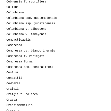
Cobrensis f. rubriflora
Collina
Columbiana
Columbiana ssp. guatemalensis
Columbiana ssp. yucatanensis
Columbiana v. albescens
Columbiana v. tamayonis
Compacticaulis
Compressa
Compressa cv. blando inermis
Compressa f. variegata
Compressa forma
Compressa ssp. centralifera
Confusa
Conzattii
Cowperae
Craigii
Craigii f. polanco
Crassa
Crassimammillis
Crassior