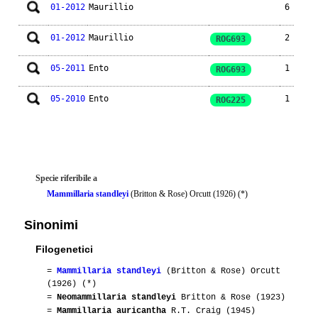
01-2012
Maurillio
6
01-2012
Maurillio
2
ROG693
05-2011
Ento
1
ROG693
05-2010
Ento
1
ROG225
Specie riferibile a
Mammillaria standleyi
(Britton & Rose) Orcutt (1926) (*)
Sinonimi
Filogenetici
=
Mammillaria standleyi
(Britton & Rose) Orcutt
(1926) (*)
=
Neomammillaria standleyi
Britton & Rose (1923)
=
Mammillaria auricantha
R.T. Craig (1945)