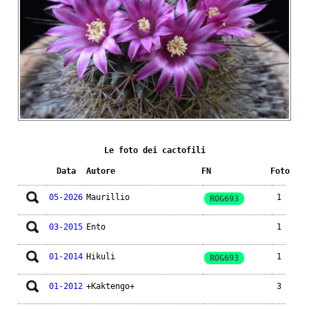
Le foto dei cactofili
Data
Autore
FN
Foto
05-2026
Maurillio
1
ROG693
03-2015
Ento
1
01-2014
Hikuli
1
ROG693
01-2012
+Kaktengo+
3