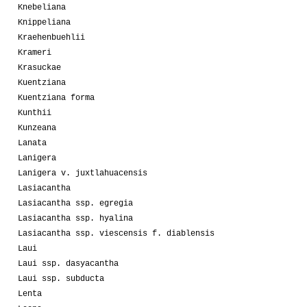
Knebeliana
Knippeliana
Kraehenbuehlii
Krameri
Krasuckae
Kuentziana
Kuentziana forma
Kunthii
Kunzeana
Lanata
Lanigera
Lanigera v. juxtlahuacensis
Lasiacantha
Lasiacantha ssp. egregia
Lasiacantha ssp. hyalina
Lasiacantha ssp. viescensis f. diablensis
Laui
Laui ssp. dasyacantha
Laui ssp. subducta
Lenta