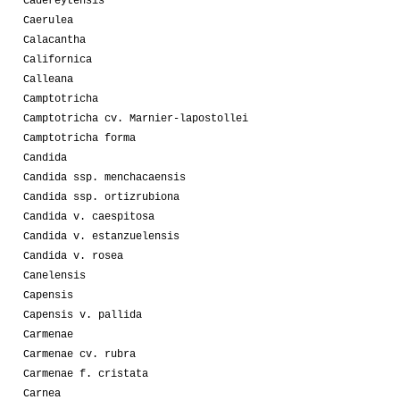
Cadereytensis
Caerulea
Calacantha
Californica
Calleana
Camptotricha
Camptotricha cv. Marnier-lapostollei
Camptotricha forma
Candida
Candida ssp. menchacaensis
Candida ssp. ortizrubiona
Candida v. caespitosa
Candida v. estanzuelensis
Candida v. rosea
Canelensis
Capensis
Capensis v. pallida
Carmenae
Carmenae cv. rubra
Carmenae f. cristata
Carnea