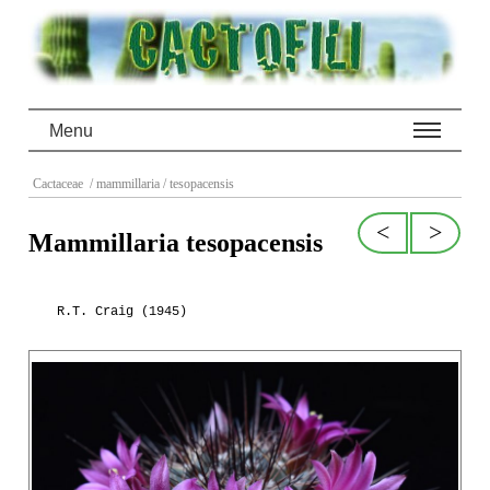
Menu
Cactaceae
/ mammillaria
/ tesopacensis
<
>
Mammillaria tesopacensis
R.T. Craig (1945)