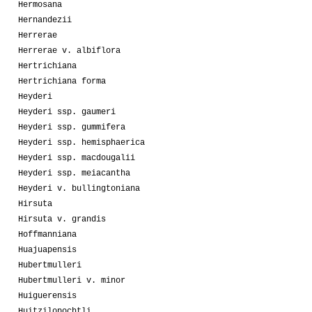
Hermosana
Hernandezii
Herrerae
Herrerae v. albiflora
Hertrichiana
Hertrichiana forma
Heyderi
Heyderi ssp. gaumeri
Heyderi ssp. gummifera
Heyderi ssp. hemisphaerica
Heyderi ssp. macdougalii
Heyderi ssp. meiacantha
Heyderi v. bullingtoniana
Hirsuta
Hirsuta v. grandis
Hoffmanniana
Huajuapensis
Hubertmulleri
Hubertmulleri v. minor
Huiguerensis
Huitzilopochtli