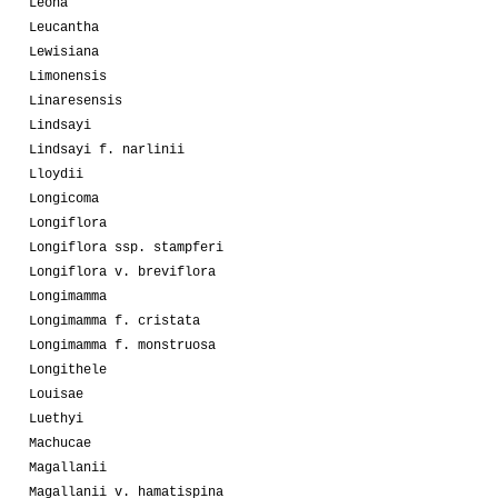
Leona
Leucantha
Lewisiana
Limonensis
Linaresensis
Lindsayi
Lindsayi f. narlinii
Lloydii
Longicoma
Longiflora
Longiflora ssp. stampferi
Longiflora v. breviflora
Longimamma
Longimamma f. cristata
Longimamma f. monstruosa
Longithele
Louisae
Luethyi
Machucae
Magallanii
Magallanii v. hamatispina