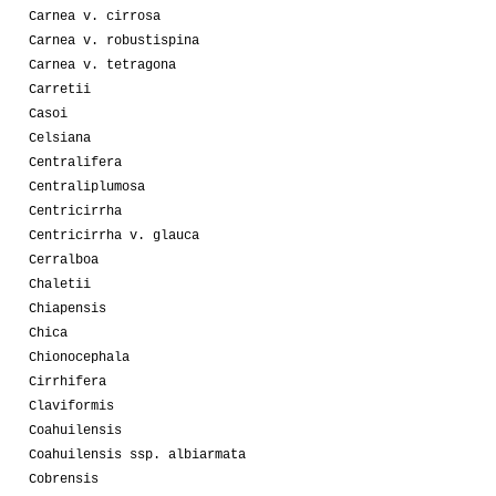
Carnea v. cirrosa
Carnea v. robustispina
Carnea v. tetragona
Carretii
Casoi
Celsiana
Centralifera
Centraliplumosa
Centricirrha
Centricirrha v. glauca
Cerralboa
Chaletii
Chiapensis
Chica
Chionocephala
Cirrhifera
Claviformis
Coahuilensis
Coahuilensis ssp. albiarmata
Cobrensis