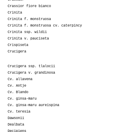
Crassior fiore bianco
Crinita
Crinita f. monstruosa
Crinita f. monstruosa cv. caterpincy
Crinita ssp. wildii
Crinita v. pauciseta
Crispiseta
Crucigera
Crucigera ssp. tlalocii
Crucigera v. grandinosa
Cv. allavena
Cv. Antje
Cv. Blando
Cv. ginsa-maru
Cv. ginsa-maru aureispina
Cv. teresia
Dawsonii
Dealbata
Decipiens