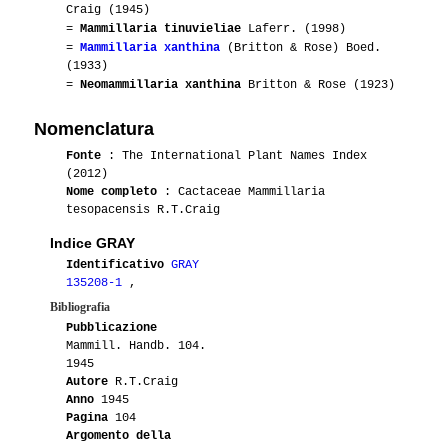
Craig (1945)
=
Mammillaria tinuvieliae
Laferr. (1998)
=
Mammillaria xanthina
(Britton & Rose) Boed.
(1933)
=
Neomammillaria xanthina
Britton & Rose (1923)
Nomenclatura
Fonte
: The International Plant Names Index
(2012)
Nome completo
: Cactaceae Mammillaria
tesopacensis R.T.Craig
Indice GRAY
Identificativo
GRAY
135208-1
,
Bibliografia
Pubblicazione
Mammill. Handb. 104.
1945
Autore
R.T.Craig
Anno
1945
Pagina
104
Argomento della