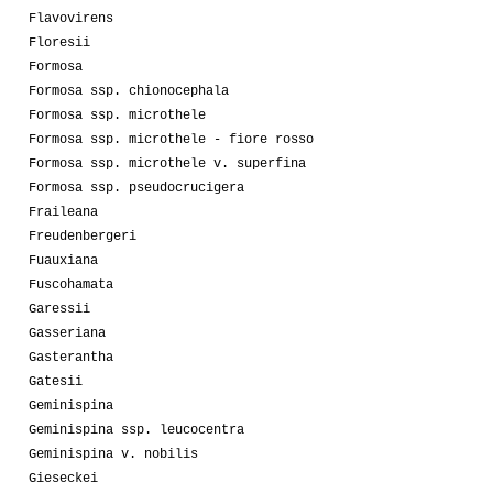
Flavovirens
Floresii
Formosa
Formosa ssp. chionocephala
Formosa ssp. microthele
Formosa ssp. microthele - fiore rosso
Formosa ssp. microthele v. superfina
Formosa ssp. pseudocrucigera
Fraileana
Freudenbergeri
Fuauxiana
Fuscohamata
Garessii
Gasseriana
Gasterantha
Gatesii
Geminispina
Geminispina ssp. leucocentra
Geminispina v. nobilis
Gieseckei