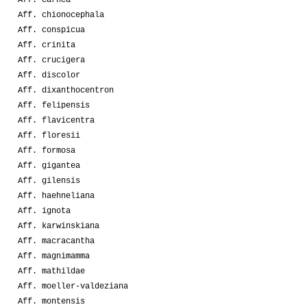
Aff. carnea
Aff. chionocephala
Aff. conspicua
Aff. crinita
Aff. crucigera
Aff. discolor
Aff. dixanthocentron
Aff. felipensis
Aff. flavicentra
Aff. floresii
Aff. formosa
Aff. gigantea
Aff. gilensis
Aff. haehneliana
Aff. ignota
Aff. karwinskiana
Aff. macracantha
Aff. magnimamma
Aff. mathildae
Aff. moeller-valdeziana
Aff. montensis