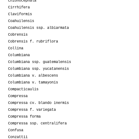
Chionocephala
Cirrhifera
Claviformis
Coahuilensis
Coahuilensis ssp. albiarmata
Cobrensis
Cobrensis f. rubriflora
Collina
Columbiana
Columbiana ssp. guatemalensis
Columbiana ssp. yucatanensis
Columbiana v. albescens
Columbiana v. tamayonis
Compacticaulis
Compressa
Compressa cv. blando inermis
Compressa f. variegata
Compressa forma
Compressa ssp. centralifera
Confusa
Conzattii