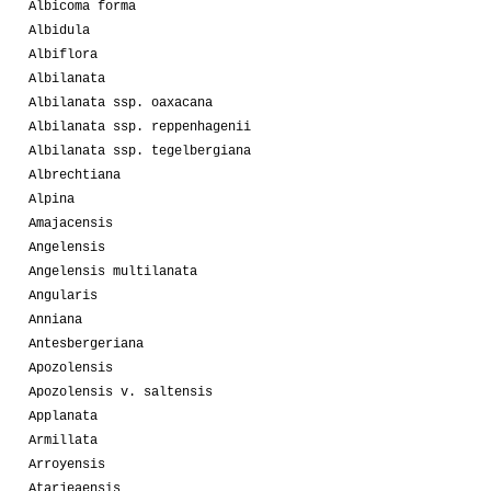
Albicoma forma
Albidula
Albiflora
Albilanata
Albilanata ssp. oaxacana
Albilanata ssp. reppenhagenii
Albilanata ssp. tegelbergiana
Albrechtiana
Alpina
Amajacensis
Angelensis
Angelensis multilanata
Angularis
Anniana
Antesbergeriana
Apozolensis
Apozolensis v. saltensis
Applanata
Armillata
Arroyensis
Atarjeaensis