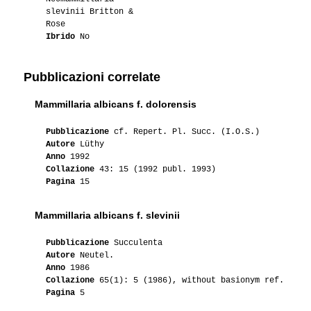
slevinii Britton &
Rose
Ibrido
No
Pubblicazioni correlate
Mammillaria albicans f. dolorensis
Pubblicazione
cf. Repert. Pl. Succ. (I.O.S.)
Autore
Lüthy
Anno
1992
Collazione
43: 15 (1992 publ. 1993)
Pagina
15
Mammillaria albicans f. slevinii
Pubblicazione
Succulenta
Autore
Neutel.
Anno
1986
Collazione
65(1): 5 (1986), without basionym ref.
Pagina
5