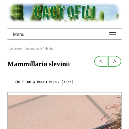
Menu
Cactaceae
/ mammillaria
/ slevinii
<
>
Mammillaria slevinii
(Britton & Rose) Boed. (1933)