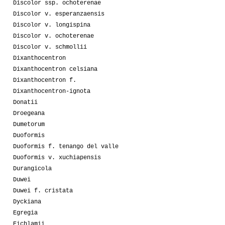
Discolor ssp. ochoterenae
Discolor v. esperanzaensis
Discolor v. longispina
Discolor v. ochoterenae
Discolor v. schmollii
Dixanthocentron
Dixanthocentron celsiana
Dixanthocentron f.
Dixanthocentron-ignota
Donatii
Droegeana
Dumetorum
Duoformis
Duoformis f. tenango del valle
Duoformis v. xuchiapensis
Durangicola
Duwei
Duwei f. cristata
Dyckiana
Egregia
Eichlamii