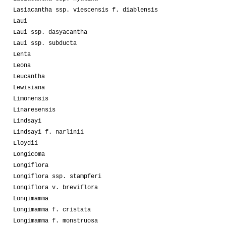
Lasiacantha ssp. viescensis f. diablensis
Laui
Laui ssp. dasyacantha
Laui ssp. subducta
Lenta
Leona
Leucantha
Lewisiana
Limonensis
Linaresensis
Lindsayi
Lindsayi f. narlinii
Lloydii
Longicoma
Longiflora
Longiflora ssp. stampferi
Longiflora v. breviflora
Longimamma
Longimamma f. cristata
Longimamma f. monstruosa