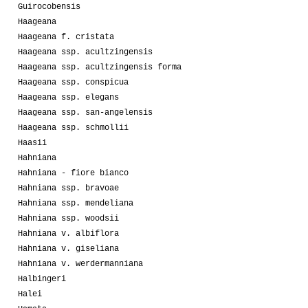
Guirocobensis
Haageana
Haageana f. cristata
Haageana ssp. acultzingensis
Haageana ssp. acultzingensis forma
Haageana ssp. conspicua
Haageana ssp. elegans
Haageana ssp. san-angelensis
Haageana ssp. schmollii
Haasii
Hahniana
Hahniana - fiore bianco
Hahniana ssp. bravoae
Hahniana ssp. mendeliana
Hahniana ssp. woodsii
Hahniana v. albiflora
Hahniana v. giseliana
Hahniana v. werdermanniana
Halbingeri
Halei