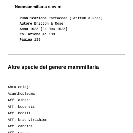
Neomammillaria slevinii
Pubblicazione
Cactaceae (Britton & Rose)
Autore
Britton & Rose
Anno
1923 [24 Dec 1923]
Collazione
4: 139
Pagina
139
Altre specie del genere mammillaria
Abra celaja
Acanthoplegma
Aff. albata
Aff. bocensis
Aff. boolii
Aff. brachytrichion
Aff. candida