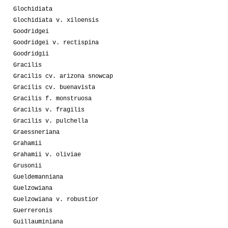
Glochidiata
Glochidiata v. xiloensis
Goodridgei
Goodridgei v. rectispina
Goodridgii
Gracilis
Gracilis cv. arizona snowcap
Gracilis cv. buenavista
Gracilis f. monstruosa
Gracilis v. fragilis
Gracilis v. pulchella
Graessneriana
Grahamii
Grahamii v. oliviae
Grusonii
Gueldemanniana
Guelzowiana
Guelzowiana v. robustior
Guerreronis
Guillauminiana