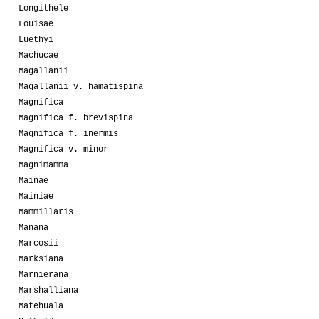
Longithele
Louisae
Luethyi
Machucae
Magallanii
Magallanii v. hamatispina
Magnifica
Magnifica f. brevispina
Magnifica f. inermis
Magnifica v. minor
Magnimamma
Mainae
Mainiae
Mammillaris
Manana
Marcosii
Marksiana
Marnierana
Marshalliana
Matehuala