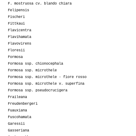
F. mostruosa cv. blando chiara
Felipensis
Fischeri
Fittkaui
Flavicentra
Flavihamata
Flavovirens
Floresii
Formosa
Formosa ssp. chionocephala
Formosa ssp. microthele
Formosa ssp. microthele - fiore rosso
Formosa ssp. microthele v. superfina
Formosa ssp. pseudocrucigera
Fraileana
Freudenbergeri
Fuauxiana
Fuscohamata
Garessii
Gasseriana