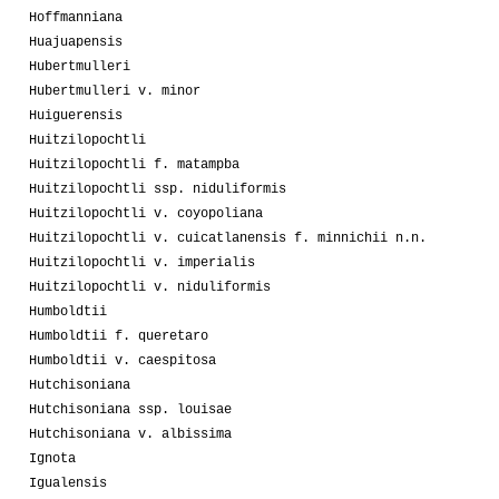
Hoffmanniana
Huajuapensis
Hubertmulleri
Hubertmulleri v. minor
Huiguerensis
Huitzilopochtli
Huitzilopochtli f. matampba
Huitzilopochtli ssp. niduliformis
Huitzilopochtli v. coyopoliana
Huitzilopochtli v. cuicatlanensis f. minnichii n.n.
Huitzilopochtli v. imperialis
Huitzilopochtli v. niduliformis
Humboldtii
Humboldtii f. queretaro
Humboldtii v. caespitosa
Hutchisoniana
Hutchisoniana ssp. louisae
Hutchisoniana v. albissima
Ignota
Igualensis