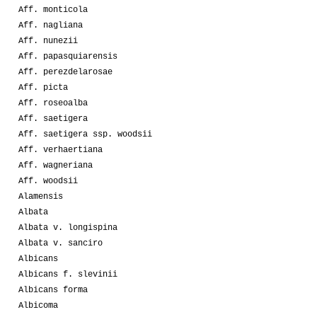
Aff. monticola
Aff. nagliana
Aff. nunezii
Aff. papasquiarensis
Aff. perezdelarosae
Aff. picta
Aff. roseoalba
Aff. saetigera
Aff. saetigera ssp. woodsii
Aff. verhaertiana
Aff. wagneriana
Aff. woodsii
Alamensis
Albata
Albata v. longispina
Albata v. sanciro
Albicans
Albicans f. slevinii
Albicans forma
Albicoma