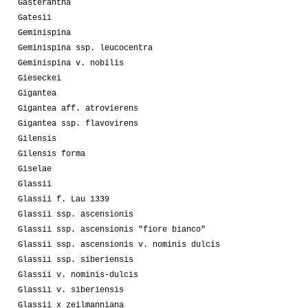
Gasterantha
Gatesii
Geminispina
Geminispina ssp. leucocentra
Geminispina v. nobilis
Gieseckei
Gigantea
Gigantea aff. atrovierens
Gigantea ssp. flavovirens
Gilensis
Gilensis forma
Giselae
Glassii
Glassii f. Lau 1339
Glassii ssp. ascensionis
Glassii ssp. ascensionis "fiore bianco"
Glassii ssp. ascensionis v. nominis dulcis
Glassii ssp. siberiensis
Glassii v. nominis-dulcis
Glassii v. siberiensis
Glassii x zeilmanniana