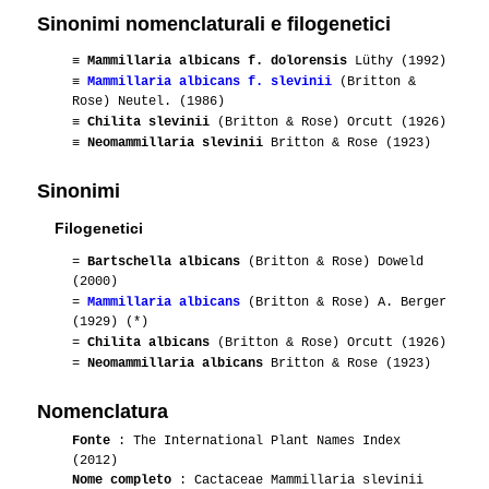
Sinonimi nomenclaturali e filogenetici
≡
Mammillaria albicans f. dolorensis
Lüthy (1992)
≡
Mammillaria albicans f. slevinii
(Britton &
Rose) Neutel. (1986)
≡
Chilita slevinii
(Britton & Rose) Orcutt (1926)
≡
Neomammillaria slevinii
Britton & Rose (1923)
Sinonimi
Filogenetici
=
Bartschella albicans
(Britton & Rose) Doweld
(2000)
=
Mammillaria albicans
(Britton & Rose) A. Berger
(1929) (*)
=
Chilita albicans
(Britton & Rose) Orcutt (1926)
=
Neomammillaria albicans
Britton & Rose (1923)
Nomenclatura
Fonte
: The International Plant Names Index
(2012)
Nome completo
: Cactaceae Mammillaria slevinii