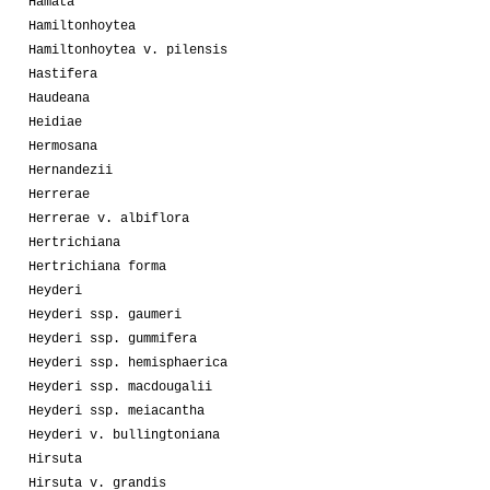
Hamata
Hamiltonhoytea
Hamiltonhoytea v. pilensis
Hastifera
Haudeana
Heidiae
Hermosana
Hernandezii
Herrerae
Herrerae v. albiflora
Hertrichiana
Hertrichiana forma
Heyderi
Heyderi ssp. gaumeri
Heyderi ssp. gummifera
Heyderi ssp. hemisphaerica
Heyderi ssp. macdougalii
Heyderi ssp. meiacantha
Heyderi v. bullingtoniana
Hirsuta
Hirsuta v. grandis