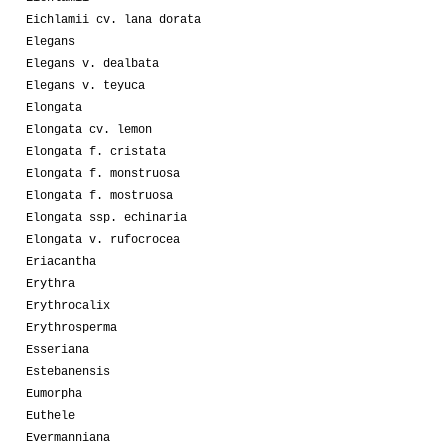
Eichlamii cv. lana dorata
Elegans
Elegans v. dealbata
Elegans v. teyuca
Elongata
Elongata cv. lemon
Elongata f. cristata
Elongata f. monstruosa
Elongata f. mostruosa
Elongata ssp. echinaria
Elongata v. rufocrocea
Eriacantha
Erythra
Erythrocalix
Erythrosperma
Esseriana
Estebanensis
Eumorpha
Euthele
Evermanniana