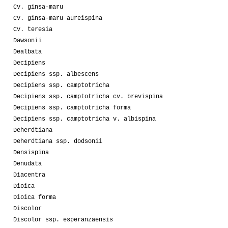
Cv. ginsa-maru
Cv. ginsa-maru aureispina
Cv. teresia
Dawsonii
Dealbata
Decipiens
Decipiens ssp. albescens
Decipiens ssp. camptotricha
Decipiens ssp. camptotricha cv. brevispina
Decipiens ssp. camptotricha forma
Decipiens ssp. camptotricha v. albispina
Deherdtiana
Deherdtiana ssp. dodsonii
Densispina
Denudata
Diacentra
Dioica
Dioica forma
Discolor
Discolor ssp. esperanzaensis