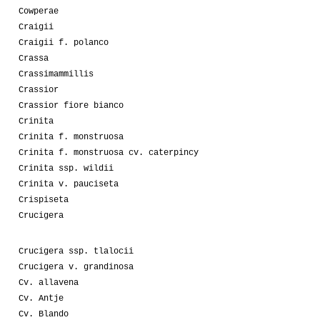
Cowperae
Craigii
Craigii f. polanco
Crassa
Crassimammillis
Crassior
Crassior fiore bianco
Crinita
Crinita f. monstruosa
Crinita f. monstruosa cv. caterpincy
Crinita ssp. wildii
Crinita v. pauciseta
Crispiseta
Crucigera
Crucigera ssp. tlalocii
Crucigera v. grandinosa
Cv. allavena
Cv. Antje
Cv. Blando