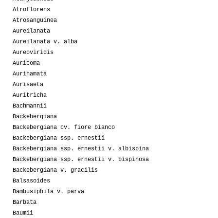
Atroflorens
Atrosanguinea
Aureilanata
Aureilanata v. alba
Aureoviridis
Auricoma
Aurihamata
Aurisaeta
Auritricha
Bachmannii
Backebergiana
Backebergiana cv. fiore bianco
Backebergiana ssp. ernestii
Backebergiana ssp. ernestii v. albispina
Backebergiana ssp. ernestii v. bispinosa
Backebergiana v. gracilis
Balsasoides
Bambusiphila v. parva
Barbata
Baumii