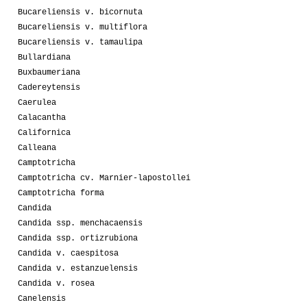
Bucareliensis v. bicornuta
Bucareliensis v. multiflora
Bucareliensis v. tamaulipa
Bullardiana
Buxbaumeriana
Cadereytensis
Caerulea
Calacantha
Californica
Calleana
Camptotricha
Camptotricha cv. Marnier-lapostollei
Camptotricha forma
Candida
Candida ssp. menchacaensis
Candida ssp. ortizrubiona
Candida v. caespitosa
Candida v. estanzuelensis
Candida v. rosea
Canelensis