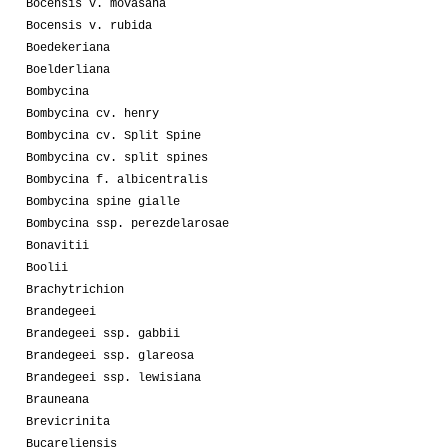
Bocensis v. movasana
Bocensis v. rubida
Boedekeriana
Boelderliana
Bombycina
Bombycina cv. henry
Bombycina cv. Split Spine
Bombycina cv. split spines
Bombycina f. albicentralis
Bombycina spine gialle
Bombycina ssp. perezdelarosae
Bonavitii
Boolii
Brachytrichion
Brandegeei
Brandegeei ssp. gabbii
Brandegeei ssp. glareosa
Brandegeei ssp. lewisiana
Brauneana
Brevicrinita
Bucareliensis