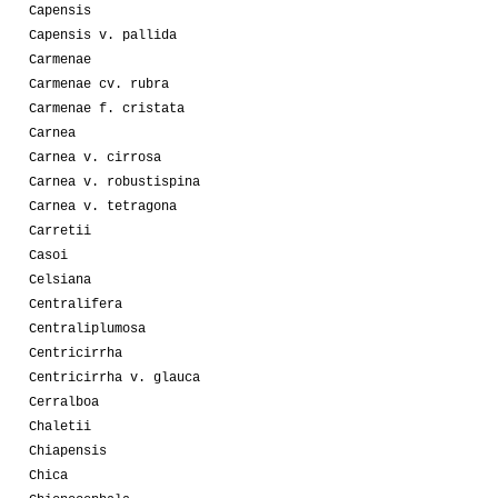
Capensis
Capensis v. pallida
Carmenae
Carmenae cv. rubra
Carmenae f. cristata
Carnea
Carnea v. cirrosa
Carnea v. robustispina
Carnea v. tetragona
Carretii
Casoi
Celsiana
Centralifera
Centraliplumosa
Centricirrha
Centricirrha v. glauca
Cerralboa
Chaletii
Chiapensis
Chica