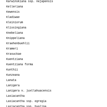
Karwinskiana ssp. nejapensis
Kelleriana
Kewensis
Kladiwae
Kleiniorum
Klissingiana
Knebeliana
Knippeliana
Kraehenbuehlii
Krameri
Krasuckae
Kuentziana
Kuentziana forma
Kunthii
Kunzeana
Lanata
Lanigera
Lanigera v. juxtlahuacensis
Lasiacantha
Lasiacantha ssp. egregia
Lasiacantha ssp. hyalina