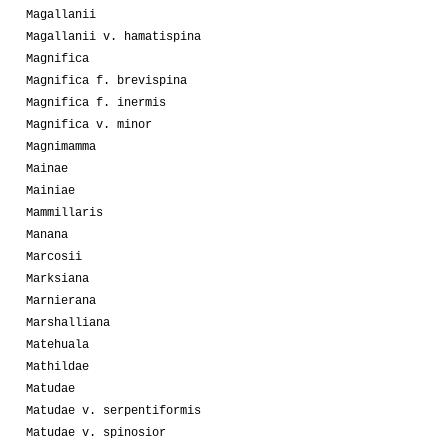
Magallanii
Magallanii v. hamatispina
Magnifica
Magnifica f. brevispina
Magnifica f. inermis
Magnifica v. minor
Magnimamma
Mainae
Mainiae
Mammillaris
Manana
Marcosii
Marksiana
Marnierana
Marshalliana
Matehuala
Mathildae
Matudae
Matudae v. serpentiformis
Matudae v. spinosior