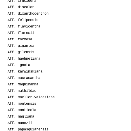
Aff. crucigera
Aff. discolor
Aff. dixanthocentron
Aff. felipensis
Aff. flavicentra
Aff. floresii
Aff. formosa
Aff. gigantea
Aff. gilensis
Aff. haehneliana
Aff. ignota
Aff. karwinskiana
Aff. macracantha
Aff. magnimamma
Aff. mathildae
Aff. moeller-valdeziana
Aff. montensis
Aff. monticola
Aff. nagliana
Aff. nunezii
Aff. papasquiarensis