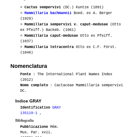
02-2011
Tommaso76
1
=
Cactus sempervivi
(DC.) Kuntze (1891)
=
Mammillaria bachmannii
Boed. ex A. Berger
05-2010
Lilson
2
(1929)
=
Mammillaria sempervivi v. caput-medusae
(Otto
ex Pfeiff.) Backeb. (1961)
05-2010
Dale
1
=
Mammillaria caput-medusae
Otto ex Pfeiff.
(1837)
05-2009
Ilga
2
=
Mammillaria tetracentra
Otto ex C.F. Först.
(1846)
04-2009
Nataly
1
Nomenclatura
05-2008
Cactus
1
Fonte
: The International Plant Names Index
(2012)
Nome completo
: Cactaceae Mammillaria sempervivi
DC.
Indice GRAY
Identificativo
GRAY
135119-1
,
Bibliografia
Pubblicazione
Mém.
Mus. Par. xvii.