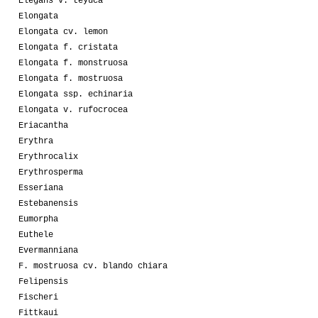
Elegans v. teyuca
Elongata
Elongata cv. lemon
Elongata f. cristata
Elongata f. monstruosa
Elongata f. mostruosa
Elongata ssp. echinaria
Elongata v. rufocrocea
Eriacantha
Erythra
Erythrocalix
Erythrosperma
Esseriana
Estebanensis
Eumorpha
Euthele
Evermanniana
F. mostruosa cv. blando chiara
Felipensis
Fischeri
Fittkaui