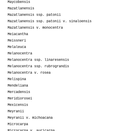
Maycobensis
Mazatlanensis
Mazatlanensis ssp. patonii
Mazatlanensis ssp. patonii v. sinaloensis
Mazatlanensis v. monocentra
Meiacantha
Meissneri
Melaleuca
Melanocentra
Melanocentra ssp. linaresensis
Melanocentra ssp. rubrograndis
Melanocentra v. rosea
Melispina
Mendeliana
Mercadensis
Meridiorosei
Mexicensis
Meyranii
Meyranii v. michoacana
Microcarpa
Microcarpa v. auricarpa