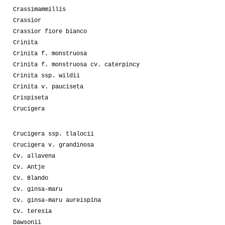
Crassimammillis
Crassior
Crassior fiore bianco
Crinita
Crinita f. monstruosa
Crinita f. monstruosa cv. caterpincy
Crinita ssp. wildii
Crinita v. pauciseta
Crispiseta
Crucigera
Crucigera ssp. tlalocii
Crucigera v. grandinosa
Cv. allavena
Cv. Antje
Cv. Blando
Cv. ginsa-maru
Cv. ginsa-maru aureispina
Cv. teresia
Dawsonii