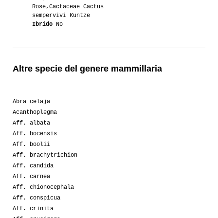
Rose,Cactaceae Cactus
sempervivi Kuntze
Ibrido
No
Altre specie del genere mammillaria
Abra celaja
Acanthoplegma
Aff. albata
Aff. bocensis
Aff. boolii
Aff. brachytrichion
Aff. candida
Aff. carnea
Aff. chionocephala
Aff. conspicua
Aff. crinita