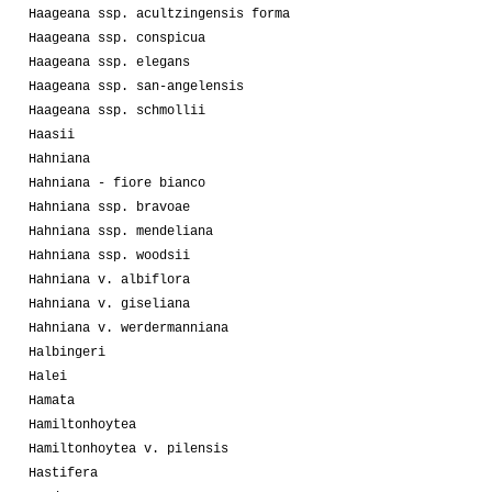
Haageana ssp. acultzingensis forma
Haageana ssp. conspicua
Haageana ssp. elegans
Haageana ssp. san-angelensis
Haageana ssp. schmollii
Haasii
Hahniana
Hahniana - fiore bianco
Hahniana ssp. bravoae
Hahniana ssp. mendeliana
Hahniana ssp. woodsii
Hahniana v. albiflora
Hahniana v. giseliana
Hahniana v. werdermanniana
Halbingeri
Halei
Hamata
Hamiltonhoytea
Hamiltonhoytea v. pilensis
Hastifera