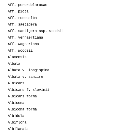
Aff. perezdelarosae
Aff. picta
Aff. roseoalba
Aff. saetigera
Aff. saetigera ssp. woodsii
Aff. verhaertiana
Aff. wagneriana
Aff. woodsii
Alamensis
Albata
Albata v. longispina
Albata v. sanciro
Albicans
Albicans f. slevinii
Albicans forma
Albicoma
Albicoma forma
Albidula
Albiflora
Albilanata