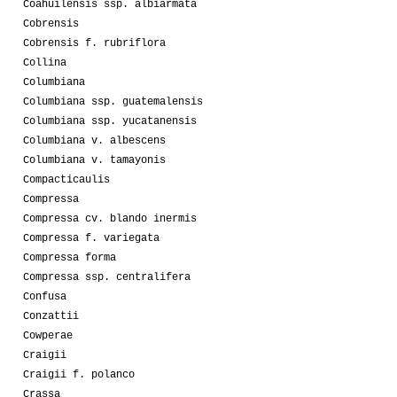
Coahuilensis ssp. albiarmata
Cobrensis
Cobrensis f. rubriflora
Collina
Columbiana
Columbiana ssp. guatemalensis
Columbiana ssp. yucatanensis
Columbiana v. albescens
Columbiana v. tamayonis
Compacticaulis
Compressa
Compressa cv. blando inermis
Compressa f. variegata
Compressa forma
Compressa ssp. centralifera
Confusa
Conzattii
Cowperae
Craigii
Craigii f. polanco
Crassa