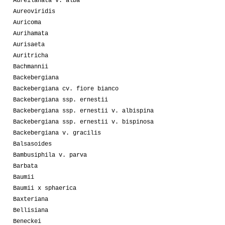
Aureilanata v. alba
Aureoviridis
Auricoma
Aurihamata
Aurisaeta
Auritricha
Bachmannii
Backebergiana
Backebergiana cv. fiore bianco
Backebergiana ssp. ernestii
Backebergiana ssp. ernestii v. albispina
Backebergiana ssp. ernestii v. bispinosa
Backebergiana v. gracilis
Balsasoides
Bambusiphila v. parva
Barbata
Baumii
Baumii x sphaerica
Baxteriana
Bellisiana
Beneckei