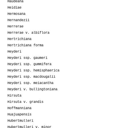
Haudeana
Heidiae
Hermosana
Hernandezii
Herrerae
Herrerae v. albiflora
Hertrichiana
Hertrichiana forma
Heyderi
Heyderi ssp. gaumeri
Heyderi ssp. gummifera
Heyderi ssp. hemisphaerica
Heyderi ssp. macdougalii
Heyderi ssp. meiacantha
Heyderi v. bullingtoniana
Hirsuta
Hirsuta v. grandis
Hoffmanniana
Huajuapensis
Hubertmulleri
Hubertmulleri v. minor