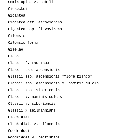
Geminispina v. nobilis
Gieseckei
Gigantea
Gigantea aff. atrovierens
Gigantea ssp. flavovirens
Gilensis
Gilensis forma
Giselae
Glassii
Glassii f. Lau 1339
Glassii ssp. ascensionis
Glassii ssp. ascensionis "fiore bianco"
Glassii ssp. ascensionis v. nominis dulcis
Glassii ssp. siberiensis
Glassii v. nominis-dulcis
Glassii v. siberiensis
Glassii x zeilmanniana
Glochidiata
Glochidiata v. xiloensis
Goodridgei
Goodridgei v. rectispina