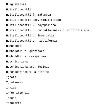
Huiguerensis
Huitzilopochtli
Huitzilopochtli f. matampba
Huitzilopochtli ssp. niduliformis
Huitzilopochtli v. coyopoliana
Huitzilopochtli v. cuicatlanensis f. minnichii n.n.
Huitzilopochtli v. imperialis
Huitzilopochtli v. niduliformis
Humboldtii
Humboldtii f. queretaro
Humboldtii v. caespitosa
Hutchisoniana
Hutchisoniana ssp. louisae
Hutchisoniana v. albissima
Ignota
Igualensis
Inaiae
Infernillensis
Ingens
Insularis