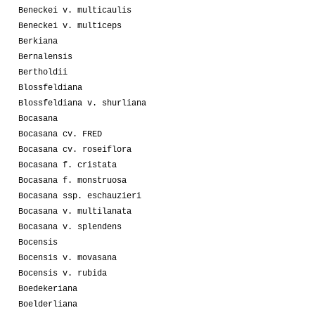
Beneckei v. multicaulis
Beneckei v. multiceps
Berkiana
Bernalensis
Bertholdii
Blossfeldiana
Blossfeldiana v. shurliana
Bocasana
Bocasana cv. FRED
Bocasana cv. roseiflora
Bocasana f. cristata
Bocasana f. monstruosa
Bocasana ssp. eschauzieri
Bocasana v. multilanata
Bocasana v. splendens
Bocensis
Bocensis v. movasana
Bocensis v. rubida
Boedekeriana
Boelderliana