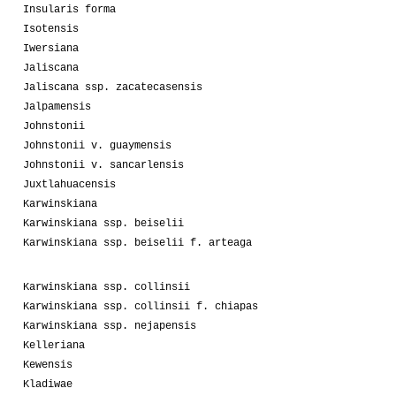
Insularis forma
Isotensis
Iwersiana
Jaliscana
Jaliscana ssp. zacatecasensis
Jalpamensis
Johnstonii
Johnstonii v. guaymensis
Johnstonii v. sancarlensis
Juxtlahuacensis
Karwinskiana
Karwinskiana ssp. beiselii
Karwinskiana ssp. beiselii f. arteaga
Karwinskiana ssp. collinsii
Karwinskiana ssp. collinsii f. chiapas
Karwinskiana ssp. nejapensis
Kelleriana
Kewensis
Kladiwae