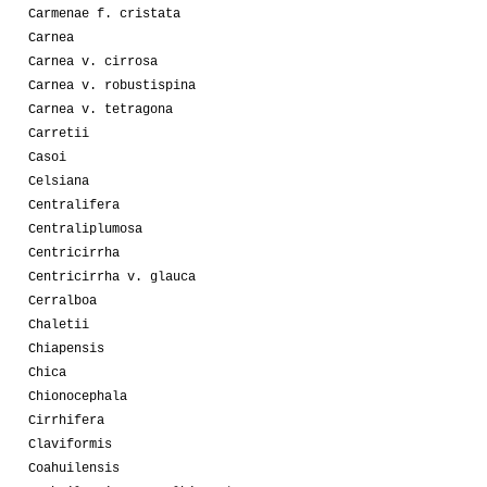
Carmenae f. cristata
Carnea
Carnea v. cirrosa
Carnea v. robustispina
Carnea v. tetragona
Carretii
Casoi
Celsiana
Centralifera
Centraliplumosa
Centricirrha
Centricirrha v. glauca
Cerralboa
Chaletii
Chiapensis
Chica
Chionocephala
Cirrhifera
Claviformis
Coahuilensis