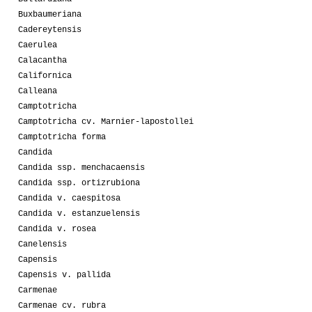
Buxbaumeriana
Cadereytensis
Caerulea
Calacantha
Californica
Calleana
Camptotricha
Camptotricha cv. Marnier-lapostollei
Camptotricha forma
Candida
Candida ssp. menchacaensis
Candida ssp. ortizrubiona
Candida v. caespitosa
Candida v. estanzuelensis
Candida v. rosea
Canelensis
Capensis
Capensis v. pallida
Carmenae
Carmenae cv. rubra