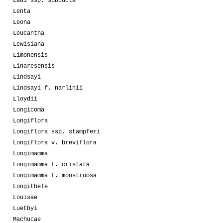
Laui ssp. subducta
Lenta
Leona
Leucantha
Lewisiana
Limonensis
Linaresensis
Lindsayi
Lindsayi f. narlinii
Lloydii
Longicoma
Longiflora
Longiflora ssp. stampferi
Longiflora v. breviflora
Longimamma
Longimamma f. cristata
Longimamma f. monstruosa
Longithele
Louisae
Luethyi
Machucae