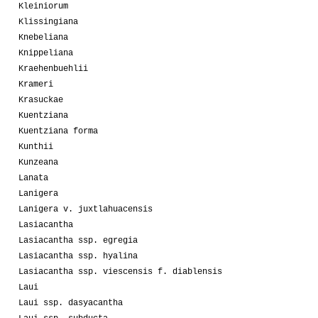
Kleiniorum
Klissingiana
Knebeliana
Knippeliana
Kraehenbuehlii
Krameri
Krasuckae
Kuentziana
Kuentziana forma
Kunthii
Kunzeana
Lanata
Lanigera
Lanigera v. juxtlahuacensis
Lasiacantha
Lasiacantha ssp. egregia
Lasiacantha ssp. hyalina
Lasiacantha ssp. viescensis f. diablensis
Laui
Laui ssp. dasyacantha