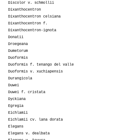
Discolor v. schmollii
Dixanthocentron
Dixanthocentron celsiana
Dixanthocentron f.
Dixanthocentron-ignota
Donatii
Droegeana
Dumetorum
Duoformis
Duoformis f. tenango del valle
Duoformis v. xuchiapensis
Durangicola
Duwei
Duwei f. cristata
Dyckiana
Egregia
Eichlamii
Eichlamii cv. lana dorata
Elegans
Elegans v. dealbata