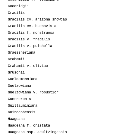
Goodridgii
Gracilis
Gracilis cv. arizona snowcap
Gracilis cv. buenavista
Gracilis f. monstruosa
Gracilis v. fragilis
Gracilis v. pulchella
Graessneriana
Grahamii
Grahamii v. oliviae
Grusonii
Gueldemanniana
Guelzowiana
Guelzowiana v. robustior
Guerreronis
Guillauminiana
Guirocobensis
Haageana
Haageana f. cristata
Haageana ssp. acultzingensis