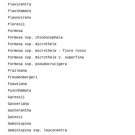
Flavicentra
Flavihamata
Flavovirens
Floresii
Formosa
Formosa ssp. chionocephala
Formosa ssp. microthele
Formosa ssp. microthele - fiore rosso
Formosa ssp. microthele v. superfina
Formosa ssp. pseudocrucigera
Fraileana
Freudenbergeri
Fuauxiana
Fuscohamata
Garessii
Gasseriana
Gasterantha
Gatesii
Geminispina
Geminispina ssp. leucocentra