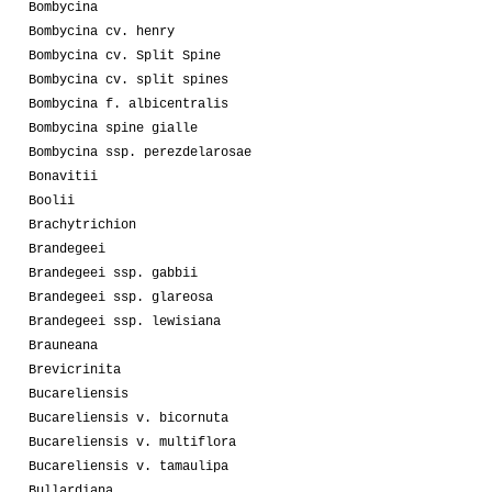
Bombycina
Bombycina cv. henry
Bombycina cv. Split Spine
Bombycina cv. split spines
Bombycina f. albicentralis
Bombycina spine gialle
Bombycina ssp. perezdelarosae
Bonavitii
Boolii
Brachytrichion
Brandegeei
Brandegeei ssp. gabbii
Brandegeei ssp. glareosa
Brandegeei ssp. lewisiana
Brauneana
Brevicrinita
Bucareliensis
Bucareliensis v. bicornuta
Bucareliensis v. multiflora
Bucareliensis v. tamaulipa
Bullardiana