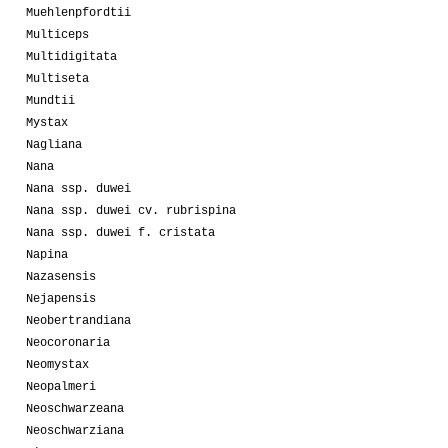
Muehlenpfordtii
Multiceps
Multidigitata
Multiseta
Mundtii
Mystax
Nagliana
Nana
Nana ssp. duwei
Nana ssp. duwei cv. rubrispina
Nana ssp. duwei f. cristata
Napina
Nazasensis
Nejapensis
Neobertrandiana
Neocoronaria
Neomystax
Neopalmeri
Neoschwarzeana
Neoschwarziana