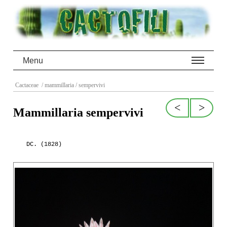
Menu
Cactaceae
/ mammillaria
/ sempervivi
<
>
Mammillaria sempervivi
DC. (1828)