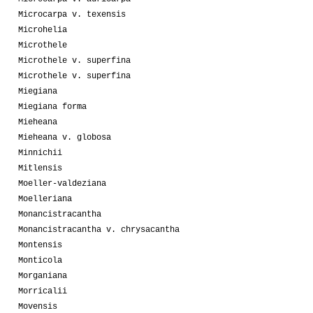
Microcarpa v. texensis
Microhelia
Microthele
Microthele v. superfina
Microthele v. superfina
Miegiana
Miegiana forma
Mieheana
Mieheana v. globosa
Minnichii
Mitlensis
Moeller-valdeziana
Moelleriana
Monancistracantha
Monancistracantha v. chrysacantha
Montensis
Monticola
Morganiana
Morricalii
Movensis