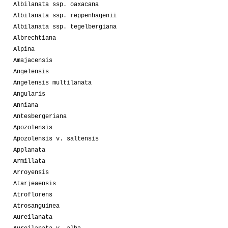
Albilanata ssp. oaxacana
Albilanata ssp. reppenhagenii
Albilanata ssp. tegelbergiana
Albrechtiana
Alpina
Amajacensis
Angelensis
Angelensis multilanata
Angularis
Anniana
Antesbergeriana
Apozolensis
Apozolensis v. saltensis
Applanata
Armillata
Arroyensis
Atarjeaensis
Atroflorens
Atrosanguinea
Aureilanata