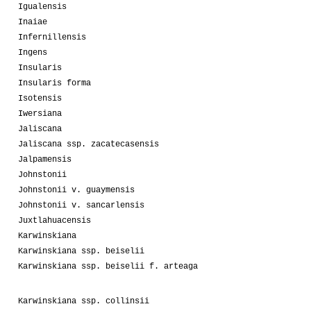
Igualensis
Inaiae
Infernillensis
Ingens
Insularis
Insularis forma
Isotensis
Iwersiana
Jaliscana
Jaliscana ssp. zacatecasensis
Jalpamensis
Johnstonii
Johnstonii v. guaymensis
Johnstonii v. sancarlensis
Juxtlahuacensis
Karwinskiana
Karwinskiana ssp. beiselii
Karwinskiana ssp. beiselii f. arteaga
Karwinskiana ssp. collinsii