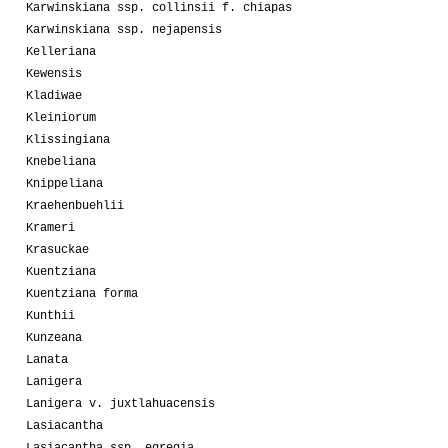
Karwinskiana ssp. collinsii f. chiapas
Karwinskiana ssp. nejapensis
Kelleriana
Kewensis
Kladiwae
Kleiniorum
Klissingiana
Knebeliana
Knippeliana
Kraehenbuehlii
Krameri
Krasuckae
Kuentziana
Kuentziana forma
Kunthii
Kunzeana
Lanata
Lanigera
Lanigera v. juxtlahuacensis
Lasiacantha