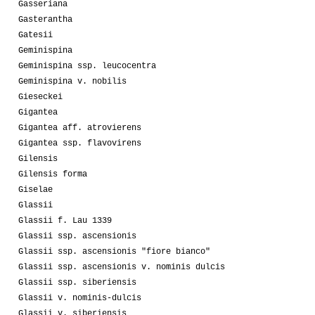
Gasseriana
Gasterantha
Gatesii
Geminispina
Geminispina ssp. leucocentra
Geminispina v. nobilis
Gieseckei
Gigantea
Gigantea aff. atrovierens
Gigantea ssp. flavovirens
Gilensis
Gilensis forma
Giselae
Glassii
Glassii f. Lau 1339
Glassii ssp. ascensionis
Glassii ssp. ascensionis "fiore bianco"
Glassii ssp. ascensionis v. nominis dulcis
Glassii ssp. siberiensis
Glassii v. nominis-dulcis
Glassii v. siberiensis