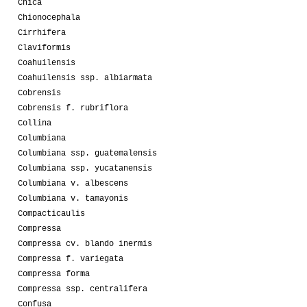
Chica
Chionocephala
Cirrhifera
Claviformis
Coahuilensis
Coahuilensis ssp. albiarmata
Cobrensis
Cobrensis f. rubriflora
Collina
Columbiana
Columbiana ssp. guatemalensis
Columbiana ssp. yucatanensis
Columbiana v. albescens
Columbiana v. tamayonis
Compacticaulis
Compressa
Compressa cv. blando inermis
Compressa f. variegata
Compressa forma
Compressa ssp. centralifera
Confusa