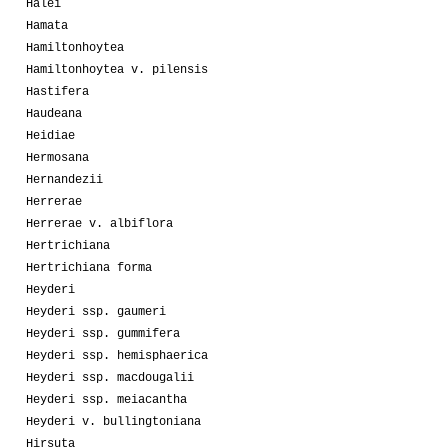
Halei
Hamata
Hamiltonhoytea
Hamiltonhoytea v. pilensis
Hastifera
Haudeana
Heidiae
Hermosana
Hernandezii
Herrerae
Herrerae v. albiflora
Hertrichiana
Hertrichiana forma
Heyderi
Heyderi ssp. gaumeri
Heyderi ssp. gummifera
Heyderi ssp. hemisphaerica
Heyderi ssp. macdougalii
Heyderi ssp. meiacantha
Heyderi v. bullingtoniana
Hirsuta