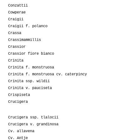
Conzattii
Cowperae
Craigii
Craigii f. polanco
Crassa
Crassimammillis
Crassior
Crassior fiore bianco
Crinita
Crinita f. monstruosa
Crinita f. monstruosa cv. caterpincy
Crinita ssp. wildii
Crinita v. pauciseta
Crispiseta
Crucigera
Crucigera ssp. tlalocii
Crucigera v. grandinosa
Cv. allavena
Cv. Antje