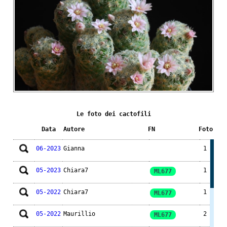
Le foto dei cactofili
Data
Autore
FN
Foto
06-2023
Gianna
1
05-2023
Chiara7
1
ML677
05-2022
Chiara7
1
ML677
05-2022
Maurillio
2
ML677