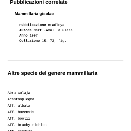
Pubblicazioni correlate
03-2010
Lacoccinellablu
1
Mammillaria giselae
03-2009
Ento
1
Pubblicazione
Bradleya
Autore
Mart.-Aval. & Glass
Anno
1997
Collazione
15: 73, fig.
Altre specie del genere mammillaria
Abra celaja
Acanthoplegma
Aff. albata
Aff. bocensis
Aff. boolii
Aff. brachytrichion