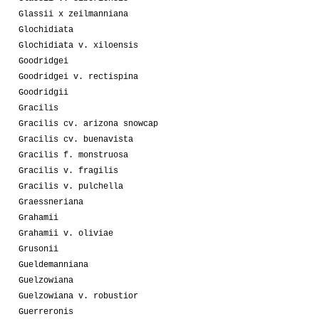
Glassii x zeilmanniana
Glochidiata
Glochidiata v. xiloensis
Goodridgei
Goodridgei v. rectispina
Goodridgii
Gracilis
Gracilis cv. arizona snowcap
Gracilis cv. buenavista
Gracilis f. monstruosa
Gracilis v. fragilis
Gracilis v. pulchella
Graessneriana
Grahamii
Grahamii v. oliviae
Grusonii
Gueldemanniana
Guelzowiana
Guelzowiana v. robustior
Guerreronis