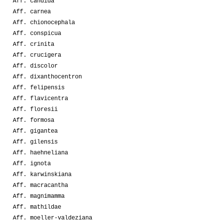
Aff. candida
Aff. carnea
Aff. chionocephala
Aff. conspicua
Aff. crinita
Aff. crucigera
Aff. discolor
Aff. dixanthocentron
Aff. felipensis
Aff. flavicentra
Aff. floresii
Aff. formosa
Aff. gigantea
Aff. gilensis
Aff. haehneliana
Aff. ignota
Aff. karwinskiana
Aff. macracantha
Aff. magnimamma
Aff. mathildae
Aff. moeller-valdeziana