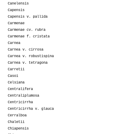
Canelensis
Capensis
Capensis v. pallida
Carmenae
Carmenae cv. rubra
Carmenae f. cristata
Carnea
Carnea v. cirrosa
Carnea v. robustispina
Carnea v. tetragona
Carretii
Casoi
Celsiana
Centralifera
Centraliplumosa
Centricirrha
Centricirrha v. glauca
Cerralboa
Chaletii
Chiapensis