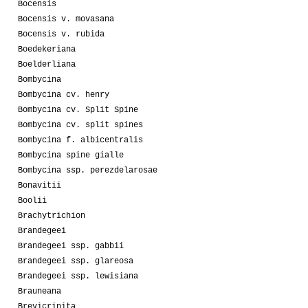
Bocensis
Bocensis v. movasana
Bocensis v. rubida
Boedekeriana
Boelderliana
Bombycina
Bombycina cv. henry
Bombycina cv. Split Spine
Bombycina cv. split spines
Bombycina f. albicentralis
Bombycina spine gialle
Bombycina ssp. perezdelarosae
Bonavitii
Boolii
Brachytrichion
Brandegeei
Brandegeei ssp. gabbii
Brandegeei ssp. glareosa
Brandegeei ssp. lewisiana
Brauneana
Brevicrinita