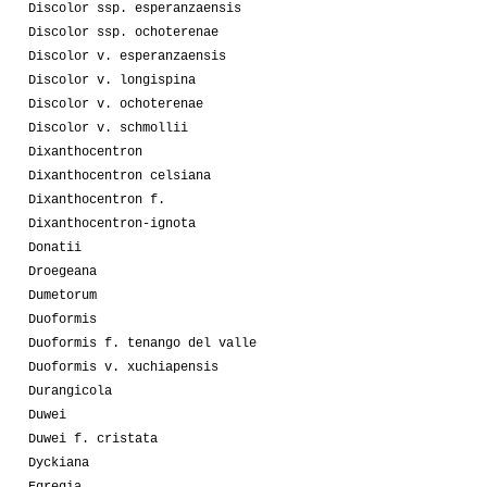
Discolor ssp. esperanzaensis
Discolor ssp. ochoterenae
Discolor v. esperanzaensis
Discolor v. longispina
Discolor v. ochoterenae
Discolor v. schmollii
Dixanthocentron
Dixanthocentron celsiana
Dixanthocentron f.
Dixanthocentron-ignota
Donatii
Droegeana
Dumetorum
Duoformis
Duoformis f. tenango del valle
Duoformis v. xuchiapensis
Durangicola
Duwei
Duwei f. cristata
Dyckiana