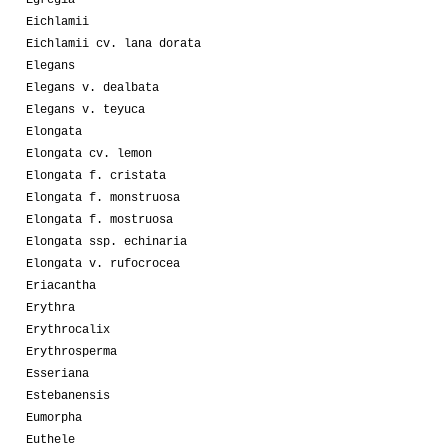
Egregia
Eichlamii
Eichlamii cv. lana dorata
Elegans
Elegans v. dealbata
Elegans v. teyuca
Elongata
Elongata cv. lemon
Elongata f. cristata
Elongata f. monstruosa
Elongata f. mostruosa
Elongata ssp. echinaria
Elongata v. rufocrocea
Eriacantha
Erythra
Erythrocalix
Erythrosperma
Esseriana
Estebanensis
Eumorpha
Euthele