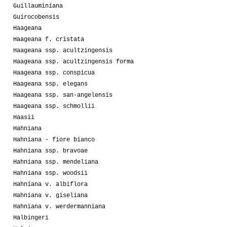
Guillauminiana
Guirocobensis
Haageana
Haageana f. cristata
Haageana ssp. acultzingensis
Haageana ssp. acultzingensis forma
Haageana ssp. conspicua
Haageana ssp. elegans
Haageana ssp. san-angelensis
Haageana ssp. schmollii
Haasii
Hahniana
Hahniana - fiore bianco
Hahniana ssp. bravoae
Hahniana ssp. mendeliana
Hahniana ssp. woodsii
Hahniana v. albiflora
Hahniana v. giseliana
Hahniana v. werdermanniana
Halbingeri