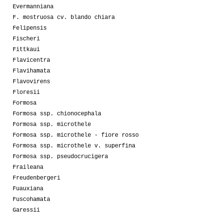
Evermanniana
F. mostruosa cv. blando chiara
Felipensis
Fischeri
Fittkaui
Flavicentra
Flavihamata
Flavovirens
Floresii
Formosa
Formosa ssp. chionocephala
Formosa ssp. microthele
Formosa ssp. microthele - fiore rosso
Formosa ssp. microthele v. superfina
Formosa ssp. pseudocrucigera
Fraileana
Freudenbergeri
Fuauxiana
Fuscohamata
Garessii