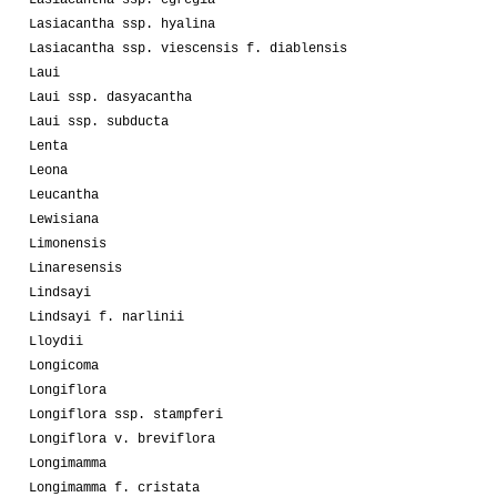
Lasiacantha ssp. egregia
Lasiacantha ssp. hyalina
Lasiacantha ssp. viescensis f. diablensis
Laui
Laui ssp. dasyacantha
Laui ssp. subducta
Lenta
Leona
Leucantha
Lewisiana
Limonensis
Linaresensis
Lindsayi
Lindsayi f. narlinii
Lloydii
Longicoma
Longiflora
Longiflora ssp. stampferi
Longiflora v. breviflora
Longimamma
Longimamma f. cristata