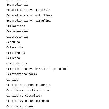
Bucareliensis
Bucareliensis v. bicornuta
Bucareliensis v. multiflora
Bucareliensis v. tamaulipa
Bullardiana
Buxbaumeriana
Cadereytensis
Caerulea
Calacantha
Californica
Calleana
Camptotricha
Camptotricha cv. Marnier-lapostollei
Camptotricha forma
Candida
Candida ssp. menchacaensis
Candida ssp. ortizrubiona
Candida v. caespitosa
Candida v. estanzuelensis
Candida v. rosea