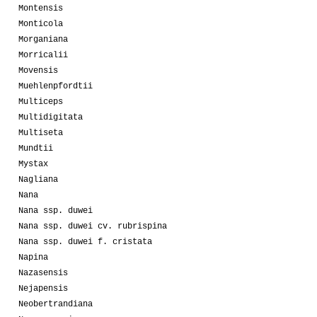
Montensis
Monticola
Morganiana
Morricalii
Movensis
Muehlenpfordtii
Multiceps
Multidigitata
Multiseta
Mundtii
Mystax
Nagliana
Nana
Nana ssp. duwei
Nana ssp. duwei cv. rubrispina
Nana ssp. duwei f. cristata
Napina
Nazasensis
Nejapensis
Neobertrandiana