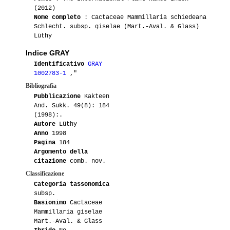
(2012)
Nome completo
: Cactaceae Mammillaria schiedeana
03-2016
Gianna
2
Schlecht. subsp. giselae (Mart.-Aval. & Glass)
Lüthy
05-2015
Maurillio
2
HO485
Indice GRAY
Identificativo
GRAY
05-2015
Maurillio
3
1002783-1
,"
Bibliografia
05-2015
Maurillio
1
ML677
Pubblicazione
Kakteen
And. Sukk. 49(8): 184
04-2015
Tramontana23
1
(1998):.
Autore
Lüthy
03-2015
Luca
1
Anno
1998
Pagina
184
Argomento della
09-2014
Donatella2012
1
citazione
comb. nov.
Classificazione
06-2014
Gianna
1
Categoria tassonomica
subsp.
04-2014
Antonietta
2
Basionimo
Cactaceae
Mammillaria giselae
04-2014
Ento
2
Mart.-Aval. & Glass