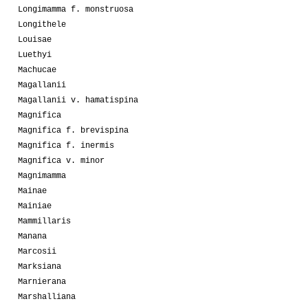
Longimamma f. monstruosa
Longithele
Louisae
Luethyi
Machucae
Magallanii
Magallanii v. hamatispina
Magnifica
Magnifica f. brevispina
Magnifica f. inermis
Magnifica v. minor
Magnimamma
Mainae
Mainiae
Mammillaris
Manana
Marcosii
Marksiana
Marnierana
Marshalliana