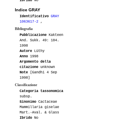
Ibrido
No
03-2014
Luca
1
Indice GRAY
Identificativo
GRAY
05-2013
Lakota
1
1063617-2
,
Bibliografia
05-2012
Maurillio
1
Pubblicazione
Kakteen
And. Sukk. 49: 184.
03-2012
Maurillio
2
1998
Autore
Lüthy
Anno
1998
01-2012
Patra
2
Argomento della
citazione
unknown
07-2011
Jocactus
1
Note
[Gandhi 4 Sep
1998]
04-2011
Lacoccinellablu
1
Classificazione
Categoria tassonomica
subsp.
03-2011
Maurillio
1
Sinonimo
Cactaceae
Mammillaria giselae
04-2010
Lacoccinellablu
1
Mart.-Aval. & Glass
Ibrido
No
04-2010
Maurillio
4