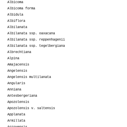
Albicoma
Albicoma forma
Albidula
Albiflora
Albilanata
Albilanata ssp. oaxacana
Albilanata ssp. reppenhagenii
Albilanata ssp. tegelbergiana
Albrechtiana
Alpina
Amajacensis
Angelensis
Angelensis multilanata
Angularis
Anniana
Antesbergeriana
Apozolensis
Apozolensis v. saltensis
Applanata
Armillata