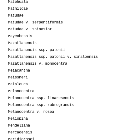
Matehuala
Mathildae
Matudae
Matudae v. serpentiformis
Matudae v. spinosior
Maycobensis
Mazatlanensis
Mazatlanensis ssp. patonii
Mazatlanensis ssp. patonii v. sinaloensis
Mazatlanensis v. monocentra
Meiacantha
Meissneri
Melaleuca
Melanocentra
Melanocentra ssp. linaresensis
Melanocentra ssp. rubrograndis
Melanocentra v. rosea
Melispina
Mendeliana
Mercadensis
Meridiorosei