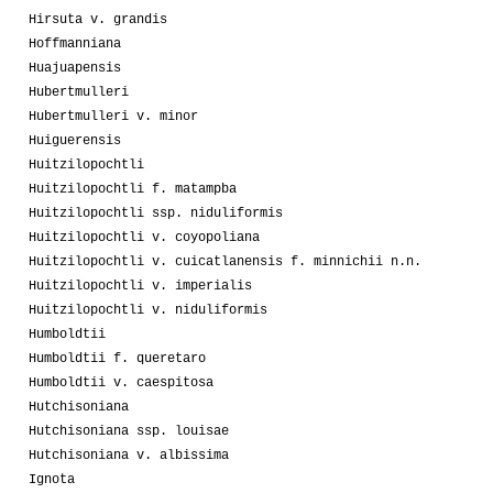
Hirsuta v. grandis
Hoffmanniana
Huajuapensis
Hubertmulleri
Hubertmulleri v. minor
Huiguerensis
Huitzilopochtli
Huitzilopochtli f. matampba
Huitzilopochtli ssp. niduliformis
Huitzilopochtli v. coyopoliana
Huitzilopochtli v. cuicatlanensis f. minnichii n.n.
Huitzilopochtli v. imperialis
Huitzilopochtli v. niduliformis
Humboldtii
Humboldtii f. queretaro
Humboldtii v. caespitosa
Hutchisoniana
Hutchisoniana ssp. louisae
Hutchisoniana v. albissima
Ignota