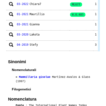
03-2022
Chiara7
1
ML677
01-2021
Maurillio
1
H.O.485
03-2021
Gianna
1
03-2020
Lakota
1
04-2019
Stefy
3
01-2018
Gianna
1
Sinonimi
04-2018
Lakota
2
Nomenclaturali
03-2018
Gianna
2
≡
Mammillaria giselae
Martínez-Avalos & Glass
(1997)
07-2017
Lacoccinellablu
1
Filogenetici
03-2017
Gianna
1
Nomenclatura
Fonte
: The International Plant Names Index
04-2016
Luca
2