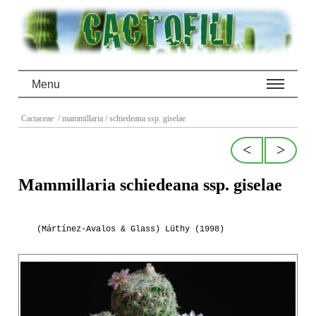
Menu
Cactaceae
/ mammillaria
/ schiedeana ssp. giselae
<
>
Mammillaria schiedeana ssp. giselae
(Mártínez-Avalos & Glass) Lüthy (1998)