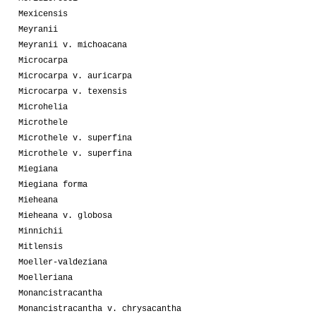
Mexicensis
Meyranii
Meyranii v. michoacana
Microcarpa
Microcarpa v. auricarpa
Microcarpa v. texensis
Microhelia
Microthele
Microthele v. superfina
Microthele v. superfina
Miegiana
Miegiana forma
Mieheana
Mieheana v. globosa
Minnichii
Mitlensis
Moeller-valdeziana
Moelleriana
Monancistracantha
Monancistracantha v. chrysacantha