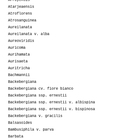
Arroyensis
Atarjeaensis
Atroflorens
Atrosanguinea
Aureilanata
Aureilanata v. alba
Aureoviridis
Auricoma
Aurihamata
Aurisaeta
Auritricha
Bachmannii
Backebergiana
Backebergiana cv. fiore bianco
Backebergiana ssp. ernestii
Backebergiana ssp. ernestii v. albispina
Backebergiana ssp. ernestii v. bispinosa
Backebergiana v. gracilis
Balsasoides
Bambusiphila v. parva
Barbata