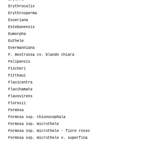
Erythrocalix
Erythrosperma
Esseriana
Estebanensis
Eumorpha
Euthele
Evermanniana
F. mostruosa cv. blando chiara
Felipensis
Fischeri
Fittkaui
Flavicentra
Flavihamata
Flavovirens
Floresii
Formosa
Formosa ssp. chionocephala
Formosa ssp. microthele
Formosa ssp. microthele - fiore rosso
Formosa ssp. microthele v. superfina