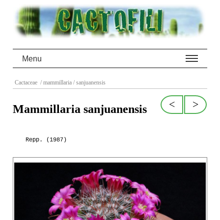
Menu
Cactaceae
/ mammillaria
/ sanjuanensis
<
>
Mammillaria sanjuanensis
Repp. (1987)