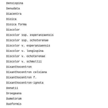
Densispina
Denudata
Diacentra
Dioica
Dioica forma
Discolor
Discolor ssp. esperanzaensis
Discolor ssp. ochoterenae
Discolor v. esperanzaensis
Discolor v. longispina
Discolor v. ochoterenae
Discolor v. schmollii
Dixanthocentron
Dixanthocentron celsiana
Dixanthocentron f.
Dixanthocentron-ignota
Donatii
Droegeana
Dumetorum
Duoformis