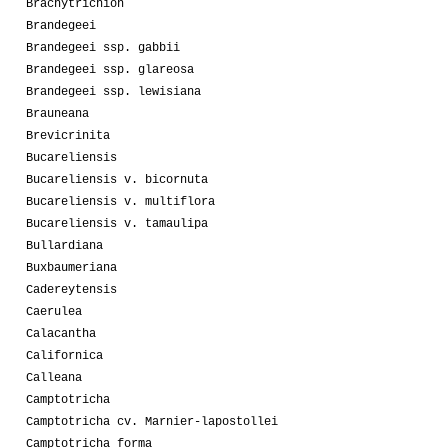
Brachytrichion
Brandegeei
Brandegeei ssp. gabbii
Brandegeei ssp. glareosa
Brandegeei ssp. lewisiana
Brauneana
Brevicrinita
Bucareliensis
Bucareliensis v. bicornuta
Bucareliensis v. multiflora
Bucareliensis v. tamaulipa
Bullardiana
Buxbaumeriana
Cadereytensis
Caerulea
Calacantha
Californica
Calleana
Camptotricha
Camptotricha cv. Marnier-lapostollei
Camptotricha forma