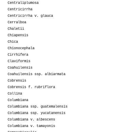
Centraliplumosa
Centricirrha
Centricirrha v. glauca
Cerralboa
Chaletii
Chiapensis
Chica
Chionocephala
Cirrhifera
Claviformis
Coahuilensis
Coahuilensis ssp. albiarmata
Cobrensis
Cobrensis f. rubriflora
Collina
Columbiana
Columbiana ssp. guatemalensis
Columbiana ssp. yucatanensis
Columbiana v. albescens
Columbiana v. tamayonis