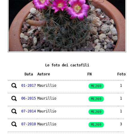
Le foto dei cactofili
Data
Autore
FN
Foto
01-2017
Maurillio
1
ML269
06-2015
Maurillio
1
ML269
07-2014
Maurillio
1
ML269
07-2010
Maurillio
3
ML269