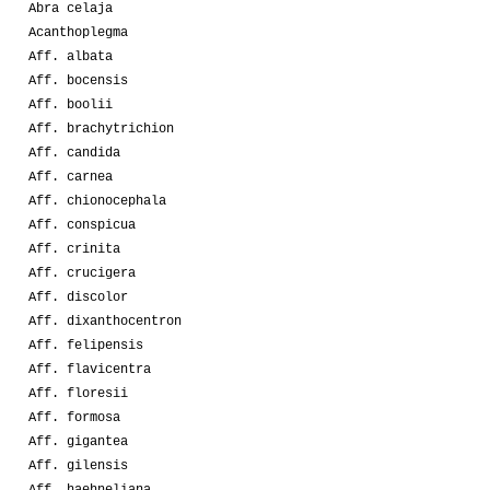
Abra celaja
Acanthoplegma
Aff. albata
Aff. bocensis
Aff. boolii
Aff. brachytrichion
Aff. candida
Aff. carnea
Aff. chionocephala
Aff. conspicua
Aff. crinita
Aff. crucigera
Aff. discolor
Aff. dixanthocentron
Aff. felipensis
Aff. flavicentra
Aff. floresii
Aff. formosa
Aff. gigantea
Aff. gilensis
Aff. haehneliana