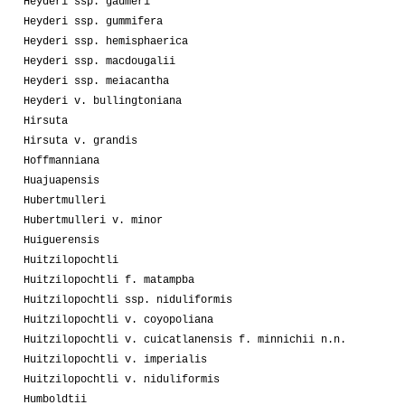
Heyderi ssp. gaumeri
Heyderi ssp. gummifera
Heyderi ssp. hemisphaerica
Heyderi ssp. macdougalii
Heyderi ssp. meiacantha
Heyderi v. bullingtoniana
Hirsuta
Hirsuta v. grandis
Hoffmanniana
Huajuapensis
Hubertmulleri
Hubertmulleri v. minor
Huiguerensis
Huitzilopochtli
Huitzilopochtli f. matampba
Huitzilopochtli ssp. niduliformis
Huitzilopochtli v. coyopoliana
Huitzilopochtli v. cuicatlanensis f. minnichii n.n.
Huitzilopochtli v. imperialis
Huitzilopochtli v. niduliformis
Humboldtii