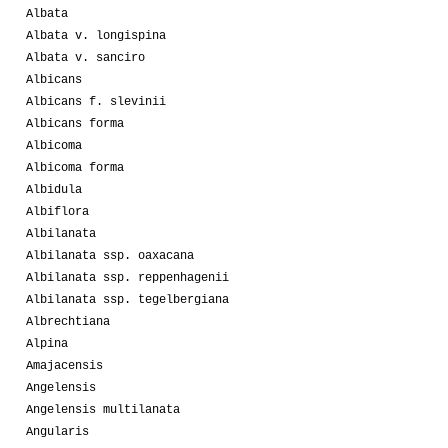
Albata
Albata v. longispina
Albata v. sanciro
Albicans
Albicans f. slevinii
Albicans forma
Albicoma
Albicoma forma
Albidula
Albiflora
Albilanata
Albilanata ssp. oaxacana
Albilanata ssp. reppenhagenii
Albilanata ssp. tegelbergiana
Albrechtiana
Alpina
Amajacensis
Angelensis
Angelensis multilanata
Angularis