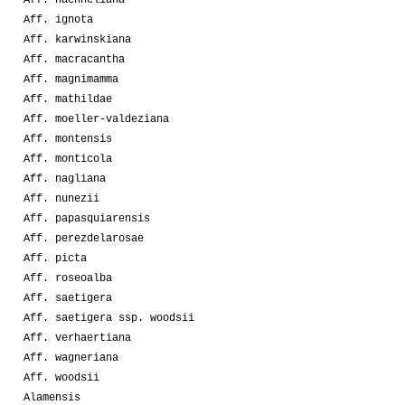
Aff. ignota
Aff. karwinskiana
Aff. macracantha
Aff. magnimamma
Aff. mathildae
Aff. moeller-valdeziana
Aff. montensis
Aff. monticola
Aff. nagliana
Aff. nunezii
Aff. papasquiarensis
Aff. perezdelarosae
Aff. picta
Aff. roseoalba
Aff. saetigera
Aff. saetigera ssp. woodsii
Aff. verhaertiana
Aff. wagneriana
Aff. woodsii
Alamensis