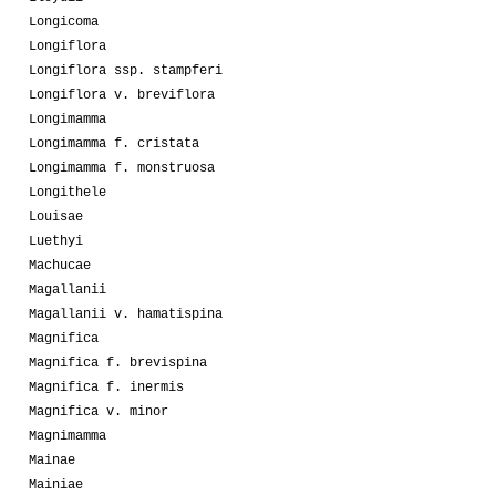
Longicoma
Longiflora
Longiflora ssp. stampferi
Longiflora v. breviflora
Longimamma
Longimamma f. cristata
Longimamma f. monstruosa
Longithele
Louisae
Luethyi
Machucae
Magallanii
Magallanii v. hamatispina
Magnifica
Magnifica f. brevispina
Magnifica f. inermis
Magnifica v. minor
Magnimamma
Mainae
Mainiae