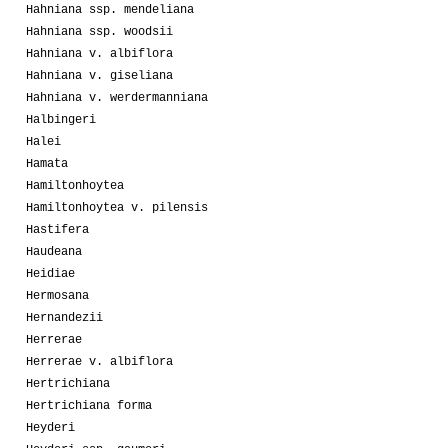
Hahniana ssp. mendeliana
Hahniana ssp. woodsii
Hahniana v. albiflora
Hahniana v. giseliana
Hahniana v. werdermanniana
Halbingeri
Halei
Hamata
Hamiltonhoytea
Hamiltonhoytea v. pilensis
Hastifera
Haudeana
Heidiae
Hermosana
Hernandezii
Herrerae
Herrerae v. albiflora
Hertrichiana
Hertrichiana forma
Heyderi