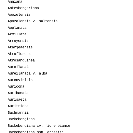
Anniana
Antesbergeriana
Apozolensis
Apozolensis v. saltensis
Applanata
Armillata
Arroyensis
Atarjeaensis
Atroflorens
Atrosanguinea
Aureilanata
Aureilanata v. alba
Aureoviridis
Auricoma
Aurihamata
Aurisaeta
Auritricha
Bachmannii
Backebergiana
Backebergiana cv. fiore bianco
Backebergiana ssp. ernestii