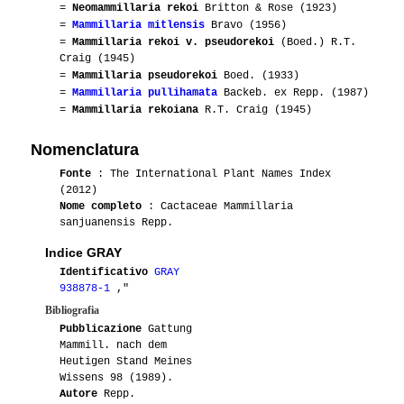
=
Neomammillaria rekoi
Britton & Rose (1923)
=
Mammillaria mitlensis
Bravo (1956)
=
Mammillaria rekoi v. pseudorekoi
(Boed.) R.T.
Craig (1945)
=
Mammillaria pseudorekoi
Boed. (1933)
=
Mammillaria pullihamata
Backeb. ex Repp. (1987)
=
Mammillaria rekoiana
R.T. Craig (1945)
Nomenclatura
Fonte
: The International Plant Names Index
(2012)
Nome completo
: Cactaceae Mammillaria
sanjuanensis Repp.
Indice GRAY
Identificativo
GRAY
938878-1
,"
Bibliografia
Pubblicazione
Gattung
Mammill. nach dem
Heutigen Stand Meines
Wissens 98 (1989).
Autore
Repp.