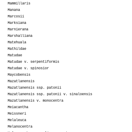
Mammillaris
Manana
Marcosii
Marksiana
Marnierana
Marshalliana
Matehuala
Mathildae
Matudae
Matudae v. serpentiformis
Matudae v. spinosior
Maycobensis
Mazatlanensis
Mazatlanensis ssp. patonii
Mazatlanensis ssp. patonii v. sinaloensis
Mazatlanensis v. monocentra
Meiacantha
Meissneri
Melaleuca
Melanocentra