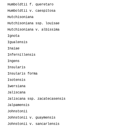
Humboldtii f. queretaro
Humboldtii v. caespitosa
Hutchisoniana
Hutchisoniana ssp. louisae
Hutchisoniana v. albissima
Ignota
Igualensis
Inaiae
Infernillensis
Ingens
Insularis
Insularis forma
Isotensis
Iwersiana
Jaliscana
Jaliscana ssp. zacatecasensis
Jalpamensis
Johnstonii
Johnstonii v. guaymensis
Johnstonii v. sancarlensis