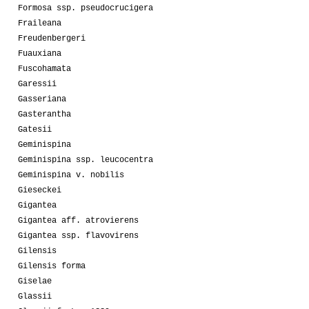
Formosa ssp. pseudocrucigera
Fraileana
Freudenbergeri
Fuauxiana
Fuscohamata
Garessii
Gasseriana
Gasterantha
Gatesii
Geminispina
Geminispina ssp. leucocentra
Geminispina v. nobilis
Gieseckei
Gigantea
Gigantea aff. atrovierens
Gigantea ssp. flavovirens
Gilensis
Gilensis forma
Giselae
Glassii