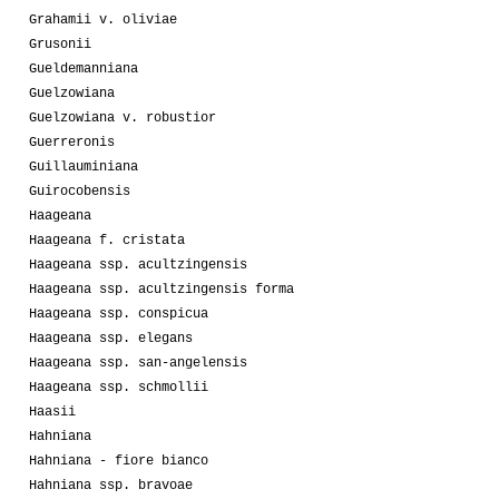
Grahamii v. oliviae
Grusonii
Gueldemanniana
Guelzowiana
Guelzowiana v. robustior
Guerreronis
Guillauminiana
Guirocobensis
Haageana
Haageana f. cristata
Haageana ssp. acultzingensis
Haageana ssp. acultzingensis forma
Haageana ssp. conspicua
Haageana ssp. elegans
Haageana ssp. san-angelensis
Haageana ssp. schmollii
Haasii
Hahniana
Hahniana - fiore bianco
Hahniana ssp. bravoae