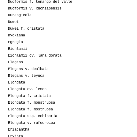
Duoformis f. tenango del valle
Duoformis v. xuchiapensis
Durangicola
Duwei
Duwei f. cristata
Dyckiana
Egregia
Eichlamii
Eichlamii cv. lana dorata
Elegans
Elegans v. dealbata
Elegans v. teyuca
Elongata
Elongata cv. lemon
Elongata f. cristata
Elongata f. monstruosa
Elongata f. mostruosa
Elongata ssp. echinaria
Elongata v. rufocrocea
Eriacantha
Erythra