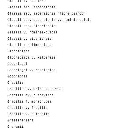
Glassii f. Lau 1339
Glassii ssp. ascensionis
Glassii ssp. ascensionis "fiore bianco"
Glassii ssp. ascensionis v. nominis dulcis
Glassii ssp. siberiensis
Glassii v. nominis-dulcis
Glassii v. siberiensis
Glassii x zeilmanniana
Glochidiata
Glochidiata v. xiloensis
Goodridgei
Goodridgei v. rectispina
Goodridgii
Gracilis
Gracilis cv. arizona snowcap
Gracilis cv. buenavista
Gracilis f. monstruosa
Gracilis v. fragilis
Gracilis v. pulchella
Graessneriana
Grahamii