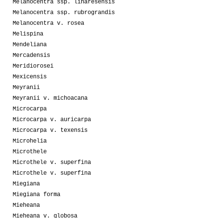
Melanocentra ssp. linaresensis
Melanocentra ssp. rubrograndis
Melanocentra v. rosea
Melispina
Mendeliana
Mercadensis
Meridiorosei
Mexicensis
Meyranii
Meyranii v. michoacana
Microcarpa
Microcarpa v. auricarpa
Microcarpa v. texensis
Microhelia
Microthele
Microthele v. superfina
Microthele v. superfina
Miegiana
Miegiana forma
Mieheana
Mieheana v. globosa