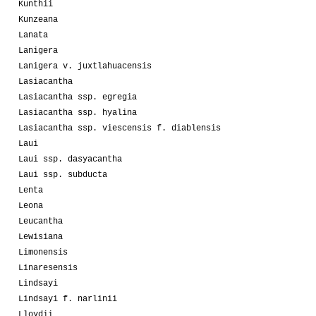
Kunthii
Kunzeana
Lanata
Lanigera
Lanigera v. juxtlahuacensis
Lasiacantha
Lasiacantha ssp. egregia
Lasiacantha ssp. hyalina
Lasiacantha ssp. viescensis f. diablensis
Laui
Laui ssp. dasyacantha
Laui ssp. subducta
Lenta
Leona
Leucantha
Lewisiana
Limonensis
Linaresensis
Lindsayi
Lindsayi f. narlinii
Lloydii