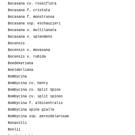
Bocasana cv. roseiflora
Bocasana f. cristata
Bocasana f. monstruosa
Bocasana ssp. eschauzieri
Bocasana v. multilanata
Bocasana v. splendens
Bocensis
Bocensis v. movasana
Bocensis v. rubida
Boedekeriana
Boelderliana
Bombycina
Bombycina cv. henry
Bombycina cv. Split Spine
Bombycina cv. split spines
Bombycina f. albicentralis
Bombycina spine gialle
Bombycina ssp. perezdelarosae
Bonavitii
Boolii