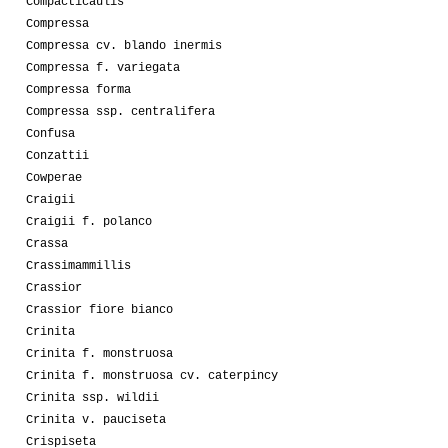
Compacticaulis
Compressa
Compressa cv. blando inermis
Compressa f. variegata
Compressa forma
Compressa ssp. centralifera
Confusa
Conzattii
Cowperae
Craigii
Craigii f. polanco
Crassa
Crassimammillis
Crassior
Crassior fiore bianco
Crinita
Crinita f. monstruosa
Crinita f. monstruosa cv. caterpincy
Crinita ssp. wildii
Crinita v. pauciseta
Crispiseta