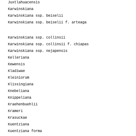
Juxtlahuacensis
Karwinskiana
Karwinskiana ssp. beiselii
Karwinskiana ssp. beiselii f. arteaga
Karwinskiana ssp. collinsii
Karwinskiana ssp. collinsii f. chiapas
Karwinskiana ssp. nejapensis
Kelleriana
Kewensis
Kladiwae
Kleiniorum
Klissingiana
Knebeliana
Knippeliana
Kraehenbuehlii
Krameri
Krasuckae
Kuentziana
Kuentziana forma