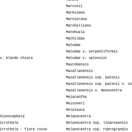
Marcosii
Marksiana
Marnierana
Marshalliana
Matehuala
Mathildae
Matudae
Matudae v. serpentiformis
v. blando chiara
Matudae v. spinosior
Maycobensis
Mazatlanensis
Mazatlanensis ssp. patonii
Mazatlanensis ssp. patonii v. si
Mazatlanensis v. monocentra
Meiacantha
Meissneri
Melaleuca
hionocephala
Melanocentra
icrothele
Melanocentra ssp. linaresensis
icrothele - fiore rosso
Melanocentra ssp. rubrograndis