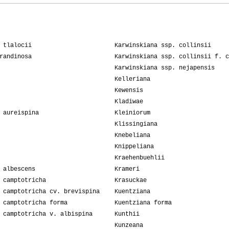
 tlalocii
Karwinskiana ssp. collinsii
randinosa
Karwinskiana ssp. collinsii f. c
Karwinskiana ssp. nejapensis
Kelleriana
Kewensis
Kladiwae
 aureispina
Kleiniorum
Klissingiana
Knebeliana
Knippeliana
Kraehenbuehlii
 albescens
Krameri
 camptotricha
Krasuckae
 camptotricha cv. brevispina
Kuentziana
 camptotricha forma
Kuentziana forma
 camptotricha v. albispina
Kunthii
Kunzeana