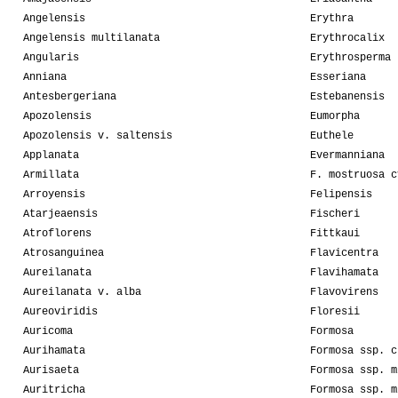
Angelensis
Erythra
Angelensis multilanata
Erythrocalix
Angularis
Erythrosperma
Anniana
Esseriana
Antesbergeriana
Estebanensis
Apozolensis
Eumorpha
Apozolensis v. saltensis
Euthele
Applanata
Evermanniana
Armillata
F. mostruosa c
Arroyensis
Felipensis
Atarjeaensis
Fischeri
Atroflorens
Fittkaui
Atrosanguinea
Flavicentra
Aureilanata
Flavihamata
Aureilanata v. alba
Flavovirens
Aureoviridis
Floresii
Auricoma
Formosa
Aurihamata
Formosa ssp. c
Aurisaeta
Formosa ssp. m
Auritricha
Formosa ssp. m