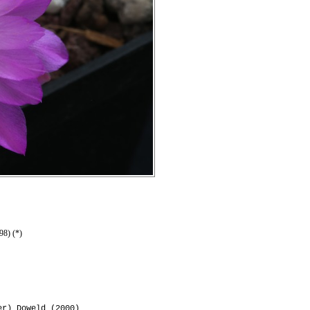
98) (*)
er) Doweld (2000)