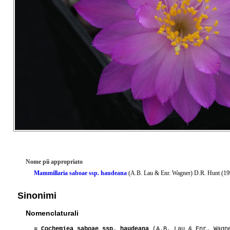
Nome piì appropriato
Mammillaria saboae ssp. haudeana
(A.B. Lau & Enr. Wagner) D.R. Hunt (19
Sinonimi
Nomenclaturali
≡
Cochemiea saboae ssp. haudeana
(A.B. Lau & Enr. Wagn