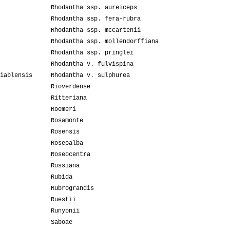
Rhodantha ssp. aureiceps
Rhodantha ssp. fera-rubra
Rhodantha ssp. mccartenii
Rhodantha ssp. mollendorffiana
Rhodantha ssp. pringlei
Rhodantha v. fulvispina
iablensis
Rhodantha v. sulphurea
Rioverdense
Ritteriana
Roemeri
Rosamonte
Rosensis
Roseoalba
Roseocentra
Rossiana
Rubida
Rubrograndis
Ruestii
Runyonii
Saboae