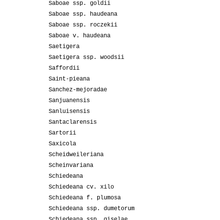
Saboae ssp. goldii
Saboae ssp. haudeana
Saboae ssp. roczekii
Saboae v. haudeana
Saetigera
Saetigera ssp. woodsii
Saffordii
Saint-pieana
Sanchez-mejoradae
Sanjuanensis
Sanluisensis
Santaclarensis
Sartorii
Saxicola
Scheidweileriana
Scheinvariana
Schiedeana
Schiedeana cv. xilo
Schiedeana f. plumosa
Schiedeana ssp. dumetorum
Schiedeana ssp. giselae