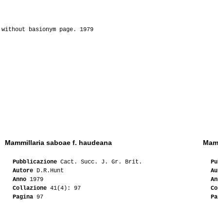
 without basionym page. 1979
Mammillaria saboae f. haudeana
Mamm
Pubblicazione
Cact. Succ. J. Gr. Brit.
Pu
Autore
D.R.Hunt
Au
Anno
1979
An
Collazione
41(4): 97
Co
Pagina
97
Pa