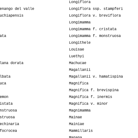
Longiflora
enango del valle
Longiflora ssp. stampferi
uchiapensis
Longiflora v. breviflora
Longimamma
Longimamma f. cristata
ata
Longimamma f. monstruosa
Longithele
Louisae
Luethyi
lana dorata
Machucae
Magallanii
lbata
Magallanii v. hamatispina
uca
Magnifica
Magnifica f. brevispina
emon
Magnifica f. inermis
istata
Magnifica v. minor
nstruosa
Magnimamma
struosa
Mainae
echinaria
Mainiae
focrocea
Mammillaris
Manana