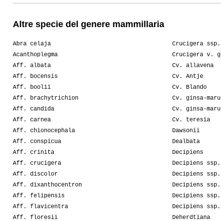
Altre specie del genere mammillaria
Abra celaja
Crucigera ssp.
Acanthoplegma
Crucigera v. g
Aff. albata
Cv. allavena
Aff. bocensis
Cv. Antje
Aff. boolii
Cv. Blando
Aff. brachytrichion
Cv. ginsa-maru
Aff. candida
Cv. ginsa-maru
Aff. carnea
Cv. teresia
Aff. chionocephala
Dawsonii
Aff. conspicua
Dealbata
Aff. crinita
Decipiens
Aff. crucigera
Decipiens ssp.
Aff. discolor
Decipiens ssp.
Aff. dixanthocentron
Decipiens ssp.
Aff. felipensis
Decipiens ssp.
Aff. flavicentra
Decipiens ssp.
Aff. floresii
Deherdtiana