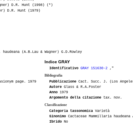
ner) D.R. Hunt (1998) (*)
r) D.R. Hunt (1979)
 haudeana (A.B.Lau & Wagner) G.D.Rowley
Indice GRAY
Identificativo
GRAY 151630-2
,"
Bibliografia
asionym page. 1979
Pubblicazione
Cact. Succ. J. (Los Angele
Autore
Glass & R.A.Foster
Anno
1979
Argomento della citazione
tax. nov.
Classificazione
Categoria tassonomica
Varietà
Sinonimo
Cactaceae Mammillaria haudeana 
Ibrido
No