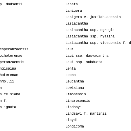
p. dodsonii
Lanata
Lanigera
Lanigera v. juxtlahuacensis
Lasiacantha
Lasiacantha ssp. egregia
Lasiacantha ssp. hyalina
Lasiacantha ssp. viescensis f. d
esperanzaensis
Laui
ochoterenae
Laui ssp. dasyacantha
peranzaensis
Laui ssp. subducta
ngispina
Lenta
hoterenae
Leona
hmollii
Leucantha
n
Lewisiana
n celsiana
Limonensis
n f.
Linaresensis
n-ignota
Lindsayi
Lindsayi f. narlinii
Lloydii
Longicoma