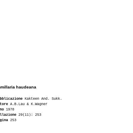
illaria haudeana
bblicazione
Kakteen And. Sukk.
tore
A.B.Lau & K.Wagner
no
1978
llazione
29(11): 253
gina
253