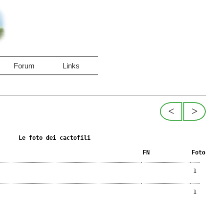
Forum
Links
<
>
Le foto dei cactofili
FN
Foto
1
1