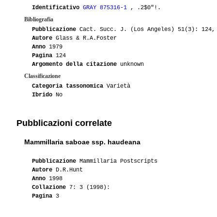
Identificativo
GRAY 875316-1
, .2$0"!.
Bibliografia
Pubblicazione
Cact. Succ. J. (Los Angeles) 51(3): 124,
Autore
Glass & R.A.Foster
Anno
1979
Pagina
124
Argomento della citazione
unknown
Classificazione
Categoria tassonomica
Varietà
Ibrido
No
Pubblicazioni correlate
Mammillaria saboae ssp. haudeana
Pubblicazione
Mammillaria Postscripts
Autore
D.R.Hunt
Anno
1998
Collazione
7: 3 (1998):
Pagina
3