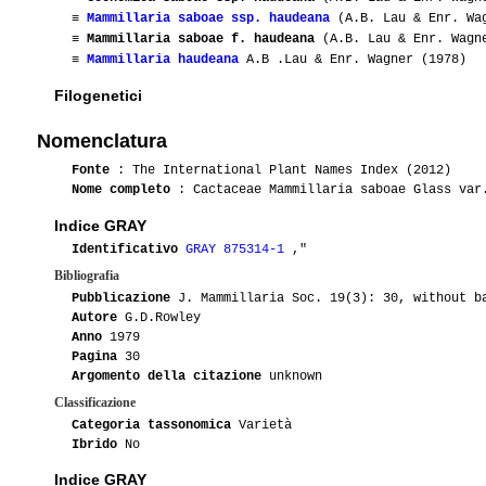
≡
Mammillaria saboae ssp. haudeana
(A.B. Lau & Enr. Wag
≡
Mammillaria saboae f. haudeana
(A.B. Lau & Enr. Wagne
≡
Mammillaria haudeana
A.B .Lau & Enr. Wagner (1978)
Filogenetici
Nomenclatura
Fonte
: The International Plant Names Index (2012)
Nome completo
: Cactaceae Mammillaria saboae Glass var.
Indice GRAY
Identificativo
GRAY 875314-1
,"
Bibliografia
Pubblicazione
J. Mammillaria Soc. 19(3): 30, without b
Autore
G.D.Rowley
Anno
1979
Pagina
30
Argomento della citazione
unknown
Classificazione
Categoria tassonomica
Varietà
Ibrido
No
Indice GRAY