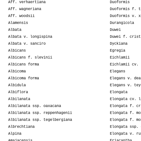
Aff. verhaertiana
Duoformis
Aff. wagneriana
Duoformis f. t
Aff. woodsii
Duoformis v. x
Alamensis
Durangicola
Albata
Duwei
Albata v. longispina
Duwei f. crist
Albata v. sanciro
Dyckiana
Albicans
Egregia
Albicans f. slevinii
Eichlamii
Albicans forma
Eichlamii cv. 
Albicoma
Elegans
Albicoma forma
Elegans v. dea
Albidula
Elegans v. tey
Albiflora
Elongata
Albilanata
Elongata cv. l
Albilanata ssp. oaxacana
Elongata f. cr
Albilanata ssp. reppenhagenii
Elongata f. mo
Albilanata ssp. tegelbergiana
Elongata f. mo
Albrechtiana
Elongata ssp. 
Alpina
Elongata v. ru
Amajacensis
Eriacantha