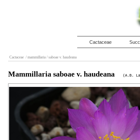
Cactaceae
Succ
Cactaceae
/ mammillaria
/ saboae v. haudeana
Mammillaria saboae v. haudeana
(A.B. L