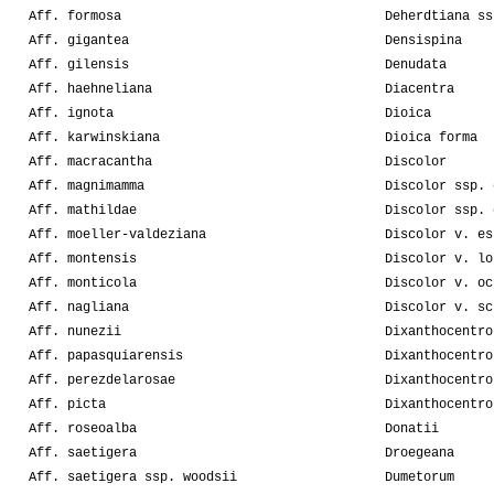
Aff. formosa
Deherdtiana ss
Aff. gigantea
Densispina
Aff. gilensis
Denudata
Aff. haehneliana
Diacentra
Aff. ignota
Dioica
Aff. karwinskiana
Dioica forma
Aff. macracantha
Discolor
Aff. magnimamma
Discolor ssp. 
Aff. mathildae
Discolor ssp. 
Aff. moeller-valdeziana
Discolor v. es
Aff. montensis
Discolor v. lo
Aff. monticola
Discolor v. oc
Aff. nagliana
Discolor v. sc
Aff. nunezii
Dixanthocentro
Aff. papasquiarensis
Dixanthocentro
Aff. perezdelarosae
Dixanthocentro
Aff. picta
Dixanthocentro
Aff. roseoalba
Donatii
Aff. saetigera
Droegeana
Aff. saetigera ssp. woodsii
Dumetorum