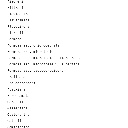
Fischeri
Fittkaui
Flavicentra
Flavihamata
Flavovirens
Floresii
Formosa
Formosa ssp. chionocephala
Formosa ssp. microthele
Formosa ssp. microthele - fiore rosso
Formosa ssp. microthele v. superfina
Formosa ssp. pseudocrucigera
Fraileana
Freudenbergeri
Fuauxiana
Fuscohamata
Garessii
Gasseriana
Gasterantha
Gatesii
Geminispina