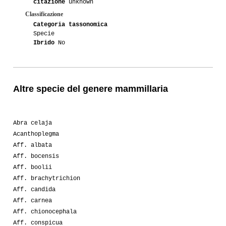
citazione
unknown
Classificazione
Categoria tassonomica
Specie
Ibrido
No
Altre specie del genere mammillaria
Abra celaja
Acanthoplegma
Aff. albata
Aff. bocensis
Aff. boolii
Aff. brachytrichion
Aff. candida
Aff. carnea
Aff. chionocephala
Aff. conspicua