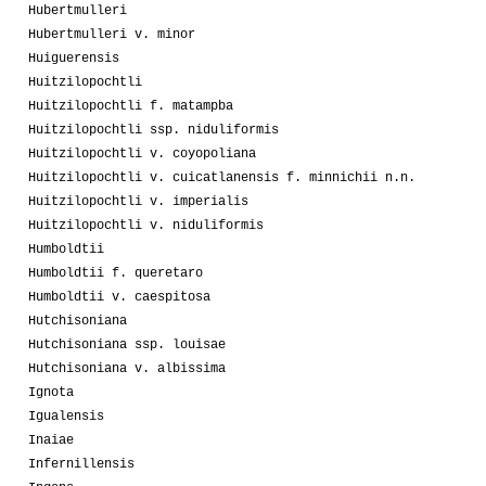
Hubertmulleri
Hubertmulleri v. minor
Huiguerensis
Huitzilopochtli
Huitzilopochtli f. matampba
Huitzilopochtli ssp. niduliformis
Huitzilopochtli v. coyopoliana
Huitzilopochtli v. cuicatlanensis f. minnichii n.n.
Huitzilopochtli v. imperialis
Huitzilopochtli v. niduliformis
Humboldtii
Humboldtii f. queretaro
Humboldtii v. caespitosa
Hutchisoniana
Hutchisoniana ssp. louisae
Hutchisoniana v. albissima
Ignota
Igualensis
Inaiae
Infernillensis