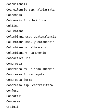
Coahuilensis
Coahuilensis ssp. albiarmata
Cobrensis
Cobrensis f. rubriflora
Collina
Columbiana
Columbiana ssp. guatemalensis
Columbiana ssp. yucatanensis
Columbiana v. albescens
Columbiana v. tamayonis
Compacticaulis
Compressa
Compressa cv. blando inermis
Compressa f. variegata
Compressa forma
Compressa ssp. centralifera
Confusa
Conzattii
Cowperae
Craigii