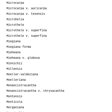
Microcarpa
Microcarpa v. auricarpa
Microcarpa v. texensis
Microhelia
Microthele
Microthele v. superfina
Microthele v. superfina
Miegiana
Miegiana forma
Mieheana
Mieheana v. globosa
Minnichii
Mitlensis
Moeller-valdeziana
Moelleriana
Monancistracantha
Monancistracantha v. chrysacantha
Montensis
Monticola
Morganiana