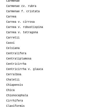
Carmenae
Carmenae cv. rubra
Carmenae f. cristata
Carnea
Carnea v. cirrosa
Carnea v. robustispina
Carnea v. tetragona
Carretii
Casoi
Celsiana
Centralifera
Centraliplumosa
Centricirrha
Centricirrha v. glauca
Cerralboa
Chaletii
Chiapensis
Chica
Chionocephala
Cirrhifera
Claviformis