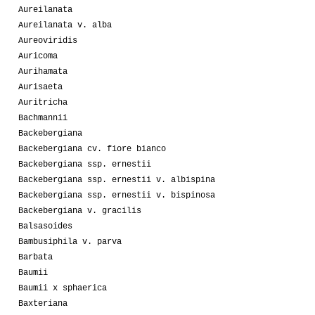
Aureilanata
Aureilanata v. alba
Aureoviridis
Auricoma
Aurihamata
Aurisaeta
Auritricha
Bachmannii
Backebergiana
Backebergiana cv. fiore bianco
Backebergiana ssp. ernestii
Backebergiana ssp. ernestii v. albispina
Backebergiana ssp. ernestii v. bispinosa
Backebergiana v. gracilis
Balsasoides
Bambusiphila v. parva
Barbata
Baumii
Baumii x sphaerica
Baxteriana