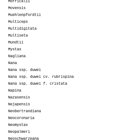
Morricalii
Movensis
Muehlenpfordtii
Multiceps
Multidigitata
Multiseta
Mundtii
Mystax
Nagliana
Nana
Nana ssp. duwei
Nana ssp. duwei cv. rubrispina
Nana ssp. duwei f. cristata
Napina
Nazasensis
Nejapensis
Neobertrandiana
Neocoronaria
Neomystax
Neopalmeri
Neoschwarzeana