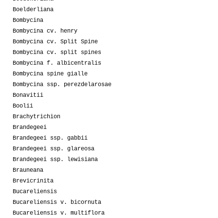
Boelderliana
Bombycina
Bombycina cv. henry
Bombycina cv. Split Spine
Bombycina cv. split spines
Bombycina f. albicentralis
Bombycina spine gialle
Bombycina ssp. perezdelarosae
Bonavitii
Boolii
Brachytrichion
Brandegeei
Brandegeei ssp. gabbii
Brandegeei ssp. glareosa
Brandegeei ssp. lewisiana
Brauneana
Brevicrinita
Bucareliensis
Bucareliensis v. bicornuta
Bucareliensis v. multiflora