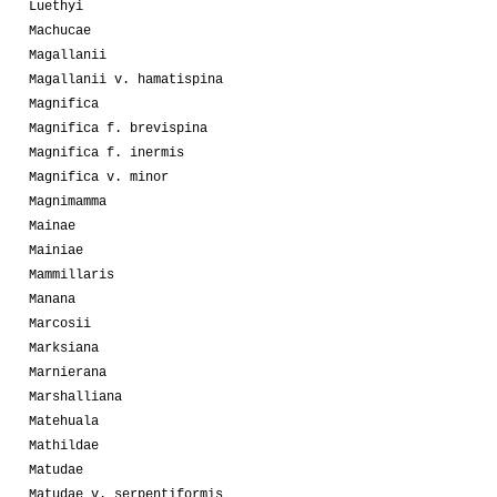
Luethyi
Machucae
Magallanii
Magallanii v. hamatispina
Magnifica
Magnifica f. brevispina
Magnifica f. inermis
Magnifica v. minor
Magnimamma
Mainae
Mainiae
Mammillaris
Manana
Marcosii
Marksiana
Marnierana
Marshalliana
Matehuala
Mathildae
Matudae
Matudae v. serpentiformis