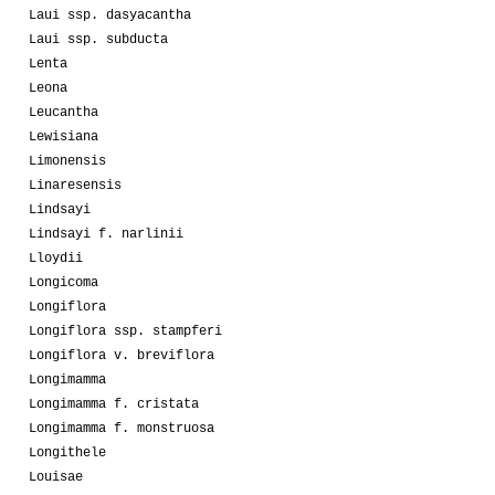
Laui ssp. dasyacantha
Laui ssp. subducta
Lenta
Leona
Leucantha
Lewisiana
Limonensis
Linaresensis
Lindsayi
Lindsayi f. narlinii
Lloydii
Longicoma
Longiflora
Longiflora ssp. stampferi
Longiflora v. breviflora
Longimamma
Longimamma f. cristata
Longimamma f. monstruosa
Longithele
Louisae