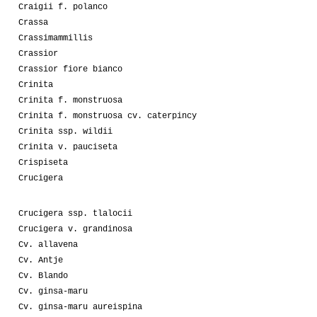
Craigii f. polanco
Crassa
Crassimammillis
Crassior
Crassior fiore bianco
Crinita
Crinita f. monstruosa
Crinita f. monstruosa cv. caterpincy
Crinita ssp. wildii
Crinita v. pauciseta
Crispiseta
Crucigera
Crucigera ssp. tlalocii
Crucigera v. grandinosa
Cv. allavena
Cv. Antje
Cv. Blando
Cv. ginsa-maru
Cv. ginsa-maru aureispina