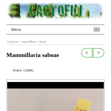
Menu
Cactaceae
/ mammillaria
/ saboae
<
>
Mammillaria saboae
Glass (1966)