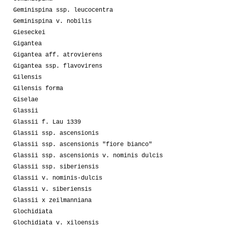
Geminispina ssp. leucocentra
Geminispina v. nobilis
Gieseckei
Gigantea
Gigantea aff. atrovierens
Gigantea ssp. flavovirens
Gilensis
Gilensis forma
Giselae
Glassii
Glassii f. Lau 1339
Glassii ssp. ascensionis
Glassii ssp. ascensionis "fiore bianco"
Glassii ssp. ascensionis v. nominis dulcis
Glassii ssp. siberiensis
Glassii v. nominis-dulcis
Glassii v. siberiensis
Glassii x zeilmanniana
Glochidiata
Glochidiata v. xiloensis