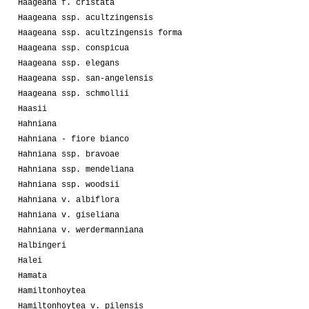
Haageana f. cristata
Haageana ssp. acultzingensis
Haageana ssp. acultzingensis forma
Haageana ssp. conspicua
Haageana ssp. elegans
Haageana ssp. san-angelensis
Haageana ssp. schmollii
Haasii
Hahniana
Hahniana - fiore bianco
Hahniana ssp. bravoae
Hahniana ssp. mendeliana
Hahniana ssp. woodsii
Hahniana v. albiflora
Hahniana v. giseliana
Hahniana v. werdermanniana
Halbingeri
Halei
Hamata
Hamiltonhoytea
Hamiltonhoytea v. pilensis