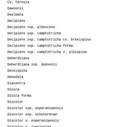
Cv. teresia
Dawsonii
Dealbata
Decipiens
Decipiens ssp. albescens
Decipiens ssp. camptotricha
Decipiens ssp. camptotricha cv. brevispina
Decipiens ssp. camptotricha forma
Decipiens ssp. camptotricha v. albispina
Deherdtiana
Deherdtiana ssp. dodsonii
Densispina
Denudata
Diacentra
Dioica
Dioica forma
Discolor
Discolor ssp. esperanzaensis
Discolor ssp. ochoterenae
Discolor v. esperanzaensis