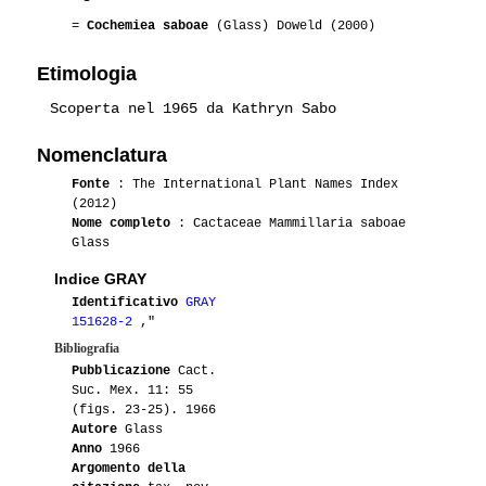
07-2010
Jocactus
2
=
Cochemiea saboae
(Glass) Doweld (2000)
04-2009
Anonymous
2
Etimologia
Scoperta nel 1965 da Kathryn Sabo
09-2008
Melanoblastoma
2
Nomenclatura
Fonte
: The International Plant Names Index
(2012)
Nome completo
: Cactaceae Mammillaria saboae
Glass
Indice GRAY
Identificativo
GRAY
151628-2
,"
Bibliografia
Pubblicazione
Cact.
Suc. Mex. 11: 55
(figs. 23-25). 1966
Autore
Glass
Anno
1966
Argomento della