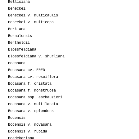
Bellisiana
Beneckei
Beneckei v. multicaulis
Beneckei v. multiceps
Berkiana
Bernalensis
Bertholdii
Blossfeldiana
Blossfeldiana v. shurliana
Bocasana
Bocasana cv. FRED
Bocasana cv. roseiflora
Bocasana f. cristata
Bocasana f. monstruosa
Bocasana ssp. eschauzieri
Bocasana v. multilanata
Bocasana v. splendens
Bocensis
Bocensis v. movasana
Bocensis v. rubida
Boedekeriana