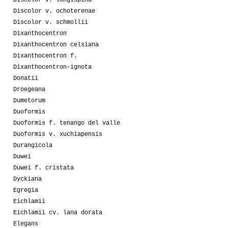
Discolor v. longispina
Discolor v. ochoterenae
Discolor v. schmollii
Dixanthocentron
Dixanthocentron celsiana
Dixanthocentron f.
Dixanthocentron-ignota
Donatii
Droegeana
Dumetorum
Duoformis
Duoformis f. tenango del valle
Duoformis v. xuchiapensis
Durangicola
Duwei
Duwei f. cristata
Dyckiana
Egregia
Eichlamii
Eichlamii cv. lana dorata
Elegans