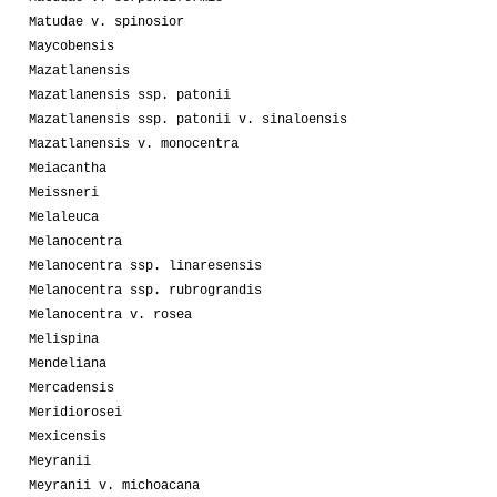
Matudae v. spinosior
Maycobensis
Mazatlanensis
Mazatlanensis ssp. patonii
Mazatlanensis ssp. patonii v. sinaloensis
Mazatlanensis v. monocentra
Meiacantha
Meissneri
Melaleuca
Melanocentra
Melanocentra ssp. linaresensis
Melanocentra ssp. rubrograndis
Melanocentra v. rosea
Melispina
Mendeliana
Mercadensis
Meridiorosei
Mexicensis
Meyranii
Meyranii v. michoacana