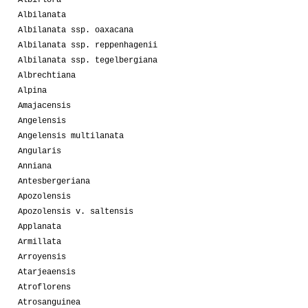
Albiflora
Albilanata
Albilanata ssp. oaxacana
Albilanata ssp. reppenhagenii
Albilanata ssp. tegelbergiana
Albrechtiana
Alpina
Amajacensis
Angelensis
Angelensis multilanata
Angularis
Anniana
Antesbergeriana
Apozolensis
Apozolensis v. saltensis
Applanata
Armillata
Arroyensis
Atarjeaensis
Atroflorens
Atrosanguinea