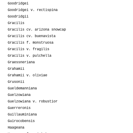
Goodridgei
Goodridgei v. rectispina
Goodridgii
Gracilis
Gracilis cv. arizona snowcap
Gracilis cv. buenavista
Gracilis f. monstruosa
Gracilis v. fragilis
Gracilis v. pulchella
Graessneriana
Grahamii
Grahamii v. oliviae
Grusonii
Gueldemanniana
Guelzowiana
Guelzowiana v. robustior
Guerreronis
Guillauminiana
Guirocobensis
Haageana