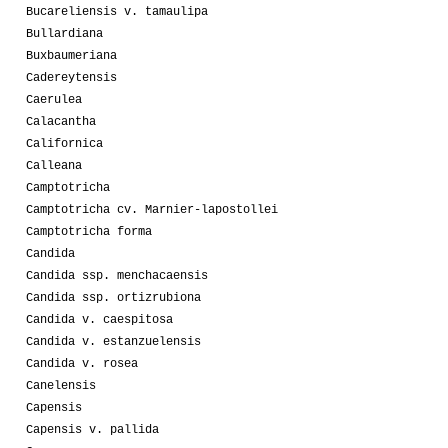
Bucareliensis v. tamaulipa
Bullardiana
Buxbaumeriana
Cadereytensis
Caerulea
Calacantha
Californica
Calleana
Camptotricha
Camptotricha cv. Marnier-lapostollei
Camptotricha forma
Candida
Candida ssp. menchacaensis
Candida ssp. ortizrubiona
Candida v. caespitosa
Candida v. estanzuelensis
Candida v. rosea
Canelensis
Capensis
Capensis v. pallida