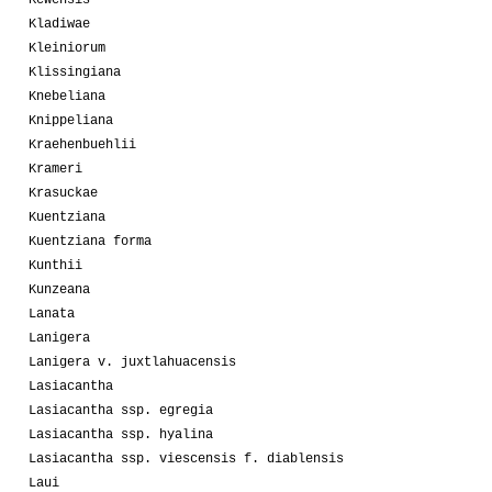
Kewensis
Kladiwae
Kleiniorum
Klissingiana
Knebeliana
Knippeliana
Kraehenbuehlii
Krameri
Krasuckae
Kuentziana
Kuentziana forma
Kunthii
Kunzeana
Lanata
Lanigera
Lanigera v. juxtlahuacensis
Lasiacantha
Lasiacantha ssp. egregia
Lasiacantha ssp. hyalina
Lasiacantha ssp. viescensis f. diablensis
Laui