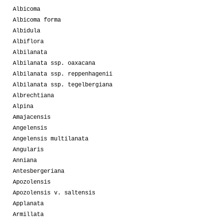
Albicoma
Albicoma forma
Albidula
Albiflora
Albilanata
Albilanata ssp. oaxacana
Albilanata ssp. reppenhagenii
Albilanata ssp. tegelbergiana
Albrechtiana
Alpina
Amajacensis
Angelensis
Angelensis multilanata
Angularis
Anniana
Antesbergeriana
Apozolensis
Apozolensis v. saltensis
Applanata
Armillata