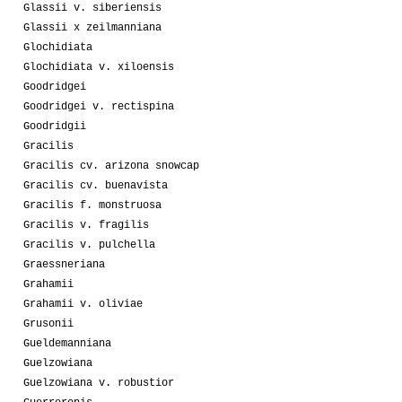
Glassii v. siberiensis
Glassii x zeilmanniana
Glochidiata
Glochidiata v. xiloensis
Goodridgei
Goodridgei v. rectispina
Goodridgii
Gracilis
Gracilis cv. arizona snowcap
Gracilis cv. buenavista
Gracilis f. monstruosa
Gracilis v. fragilis
Gracilis v. pulchella
Graessneriana
Grahamii
Grahamii v. oliviae
Grusonii
Gueldemanniana
Guelzowiana
Guelzowiana v. robustior