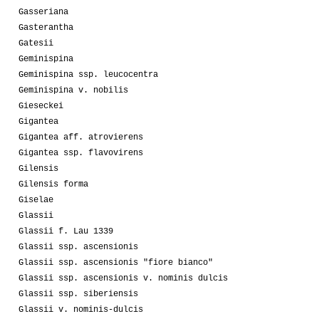
Gasseriana
Gasterantha
Gatesii
Geminispina
Geminispina ssp. leucocentra
Geminispina v. nobilis
Gieseckei
Gigantea
Gigantea aff. atrovierens
Gigantea ssp. flavovirens
Gilensis
Gilensis forma
Giselae
Glassii
Glassii f. Lau 1339
Glassii ssp. ascensionis
Glassii ssp. ascensionis "fiore bianco"
Glassii ssp. ascensionis v. nominis dulcis
Glassii ssp. siberiensis
Glassii v. nominis-dulcis