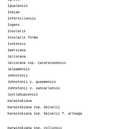
Igualensis
Inaiae
Infernillensis
Ingens
Insularis
Insularis forma
Isotensis
Iwersiana
Jaliscana
Jaliscana ssp. zacatecasensis
Jalpamensis
Johnstonii
Johnstonii v. guaymensis
Johnstonii v. sancarlensis
Juxtlahuacensis
Karwinskiana
Karwinskiana ssp. beiselii
Karwinskiana ssp. beiselii f. arteaga
Karwinskiana ssp. collinsii