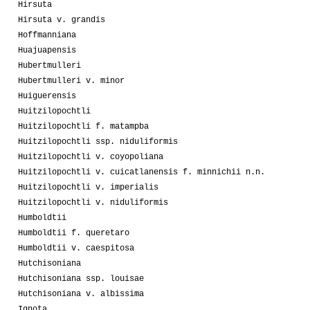
Hirsuta
Hirsuta v. grandis
Hoffmanniana
Huajuapensis
Hubertmulleri
Hubertmulleri v. minor
Huiguerensis
Huitzilopochtli
Huitzilopochtli f. matampba
Huitzilopochtli ssp. niduliformis
Huitzilopochtli v. coyopoliana
Huitzilopochtli v. cuicatlanensis f. minnichii n.n.
Huitzilopochtli v. imperialis
Huitzilopochtli v. niduliformis
Humboldtii
Humboldtii f. queretaro
Humboldtii v. caespitosa
Hutchisoniana
Hutchisoniana ssp. louisae
Hutchisoniana v. albissima
Ignota