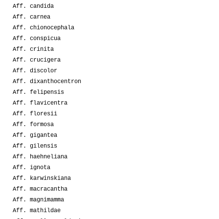
Aff. candida
Aff. carnea
Aff. chionocephala
Aff. conspicua
Aff. crinita
Aff. crucigera
Aff. discolor
Aff. dixanthocentron
Aff. felipensis
Aff. flavicentra
Aff. floresii
Aff. formosa
Aff. gigantea
Aff. gilensis
Aff. haehneliana
Aff. ignota
Aff. karwinskiana
Aff. macracantha
Aff. magnimamma
Aff. mathildae