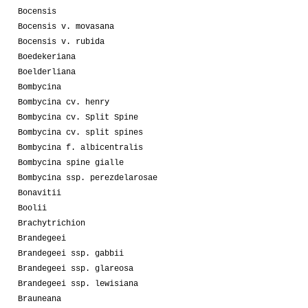
Bocensis
Bocensis v. movasana
Bocensis v. rubida
Boedekeriana
Boelderliana
Bombycina
Bombycina cv. henry
Bombycina cv. Split Spine
Bombycina cv. split spines
Bombycina f. albicentralis
Bombycina spine gialle
Bombycina ssp. perezdelarosae
Bonavitii
Boolii
Brachytrichion
Brandegeei
Brandegeei ssp. gabbii
Brandegeei ssp. glareosa
Brandegeei ssp. lewisiana
Brauneana