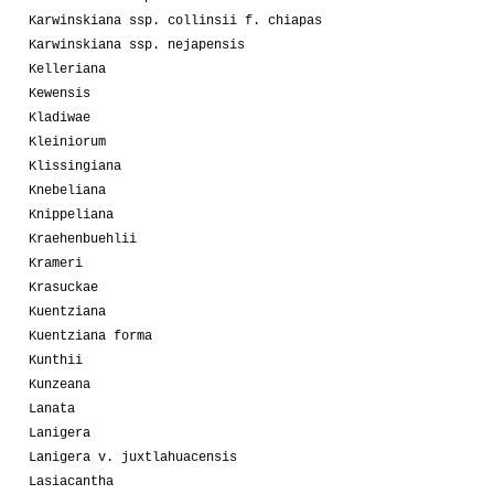
Karwinskiana ssp. collinsii f. chiapas
Karwinskiana ssp. nejapensis
Kelleriana
Kewensis
Kladiwae
Kleiniorum
Klissingiana
Knebeliana
Knippeliana
Kraehenbuehlii
Krameri
Krasuckae
Kuentziana
Kuentziana forma
Kunthii
Kunzeana
Lanata
Lanigera
Lanigera v. juxtlahuacensis
Lasiacantha