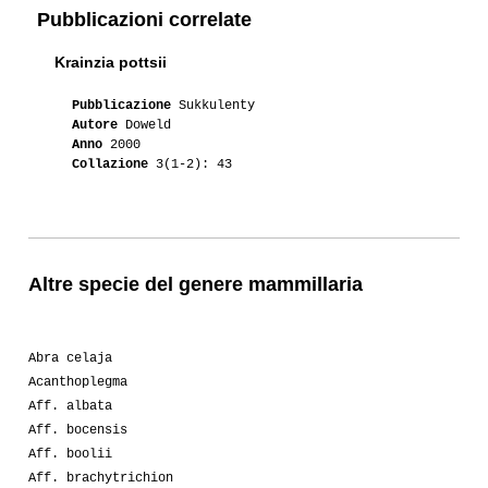
Pubblicazioni correlate
Krainzia pottsii
Pubblicazione
Sukkulenty
Autore
Doweld
Anno
2000
Collazione
3(1-2): 43
Altre specie del genere mammillaria
Abra celaja
Acanthoplegma
Aff. albata
Aff. bocensis
Aff. boolii
Aff. brachytrichion