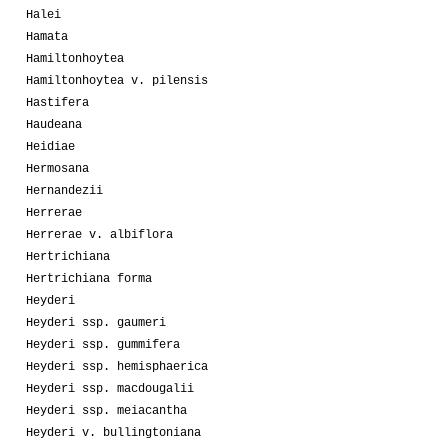
Halei
Hamata
Hamiltonhoytea
Hamiltonhoytea v. pilensis
Hastifera
Haudeana
Heidiae
Hermosana
Hernandezii
Herrerae
Herrerae v. albiflora
Hertrichiana
Hertrichiana forma
Heyderi
Heyderi ssp. gaumeri
Heyderi ssp. gummifera
Heyderi ssp. hemisphaerica
Heyderi ssp. macdougalii
Heyderi ssp. meiacantha
Heyderi v. bullingtoniana