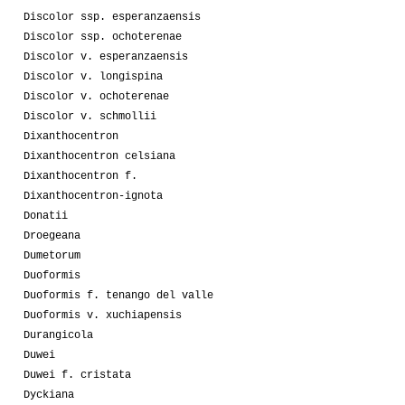
Discolor ssp. esperanzaensis
Discolor ssp. ochoterenae
Discolor v. esperanzaensis
Discolor v. longispina
Discolor v. ochoterenae
Discolor v. schmollii
Dixanthocentron
Dixanthocentron celsiana
Dixanthocentron f.
Dixanthocentron-ignota
Donatii
Droegeana
Dumetorum
Duoformis
Duoformis f. tenango del valle
Duoformis v. xuchiapensis
Durangicola
Duwei
Duwei f. cristata
Dyckiana