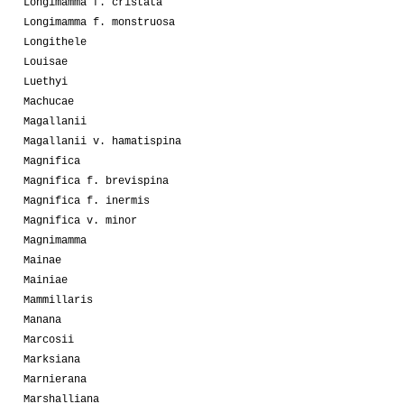
Longimamma f. cristata
Longimamma f. monstruosa
Longithele
Louisae
Luethyi
Machucae
Magallanii
Magallanii v. hamatispina
Magnifica
Magnifica f. brevispina
Magnifica f. inermis
Magnifica v. minor
Magnimamma
Mainae
Mainiae
Mammillaris
Manana
Marcosii
Marksiana
Marnierana
Marshalliana