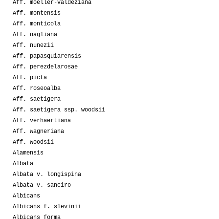
Aff. moeller-valdeziana
Aff. montensis
Aff. monticola
Aff. nagliana
Aff. nunezii
Aff. papasquiarensis
Aff. perezdelarosae
Aff. picta
Aff. roseoalba
Aff. saetigera
Aff. saetigera ssp. woodsii
Aff. verhaertiana
Aff. wagneriana
Aff. woodsii
Alamensis
Albata
Albata v. longispina
Albata v. sanciro
Albicans
Albicans f. slevinii
Albicans forma