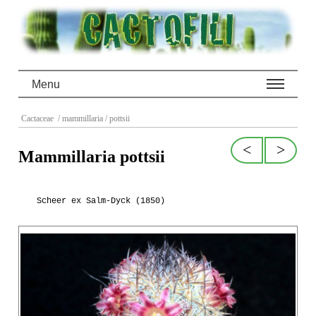
Menu
Cactaceae
/ mammillaria
/ pottsii
<
>
Mammillaria pottsii
Scheer ex Salm-Dyck (1850)