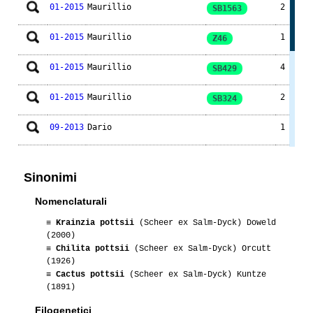
01-2015
Maurillio
2
SB1563
01-2015
Maurillio
1
Z46
01-2015
Maurillio
4
SB429
01-2015
Maurillio
2
SB324
09-2013
Dario
1
02-2012
Patra
2
Sinonimi
05-2010
Ento
1
SB102
Nomenclaturali
01-2009
Lacoccinellablu
1
≡
Krainzia pottsii
(Scheer ex Salm-Dyck) Doweld
(2000)
03-2009
Ento
1
≡
Chilita pottsii
(Scheer ex Salm-Dyck) Orcutt
(1926)
≡
Cactus pottsii
(Scheer ex Salm-Dyck) Kuntze
03-2008
Cactus
1
(1891)
Filogenetici