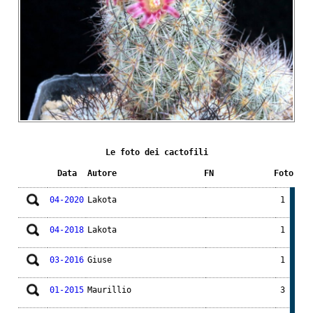
Le foto dei cactofili
Data
Autore
FN
Foto
04-2020
Lakota
1
04-2018
Lakota
1
03-2016
Giuse
1
01-2015
Maurillio
3