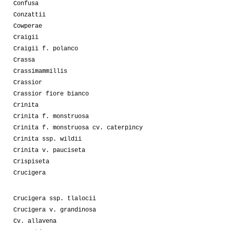
Confusa
Conzattii
Cowperae
Craigii
Craigii f. polanco
Crassa
Crassimammillis
Crassior
Crassior fiore bianco
Crinita
Crinita f. monstruosa
Crinita f. monstruosa cv. caterpincy
Crinita ssp. wildii
Crinita v. pauciseta
Crispiseta
Crucigera
Crucigera ssp. tlalocii
Crucigera v. grandinosa
Cv. allavena