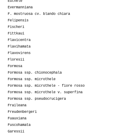
Euthele
Evermanniana
F. mostruosa cv. blando chiara
Felipensis
Fischeri
Fittkaui
Flavicentra
Flavihamata
Flavovirens
Floresii
Formosa
Formosa ssp. chionocephala
Formosa ssp. microthele
Formosa ssp. microthele - fiore rosso
Formosa ssp. microthele v. superfina
Formosa ssp. pseudocrucigera
Fraileana
Freudenbergeri
Fuauxiana
Fuscohamata
Garessii