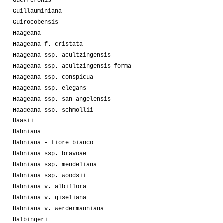
Guerreronis
Guillauminiana
Guirocobensis
Haageana
Haageana f. cristata
Haageana ssp. acultzingensis
Haageana ssp. acultzingensis forma
Haageana ssp. conspicua
Haageana ssp. elegans
Haageana ssp. san-angelensis
Haageana ssp. schmollii
Haasii
Hahniana
Hahniana - fiore bianco
Hahniana ssp. bravoae
Hahniana ssp. mendeliana
Hahniana ssp. woodsii
Hahniana v. albiflora
Hahniana v. giseliana
Hahniana v. werdermanniana
Halbingeri