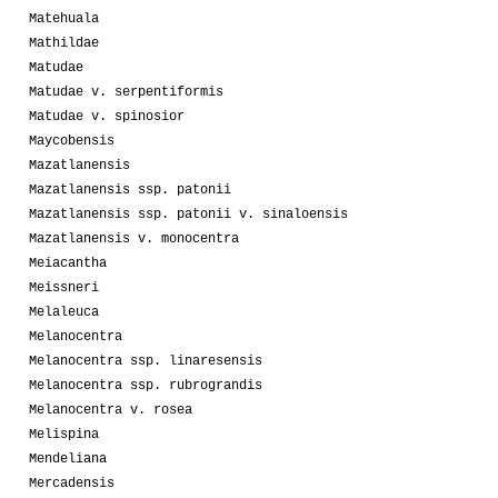
Matehuala
Mathildae
Matudae
Matudae v. serpentiformis
Matudae v. spinosior
Maycobensis
Mazatlanensis
Mazatlanensis ssp. patonii
Mazatlanensis ssp. patonii v. sinaloensis
Mazatlanensis v. monocentra
Meiacantha
Meissneri
Melaleuca
Melanocentra
Melanocentra ssp. linaresensis
Melanocentra ssp. rubrograndis
Melanocentra v. rosea
Melispina
Mendeliana
Mercadensis