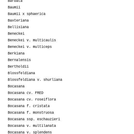
Barbata
Baumii
Baumii x sphaerica
Baxteriana
Bellisiana
Beneckei
Beneckei v. multicaulis
Beneckei v. multiceps
Berkiana
Bernalensis
Bertholdii
Blossfeldiana
Blossfeldiana v. shurliana
Bocasana
Bocasana cv. FRED
Bocasana cv. roseiflora
Bocasana f. cristata
Bocasana f. monstruosa
Bocasana ssp. eschauzieri
Bocasana v. multilanata
Bocasana v. splendens