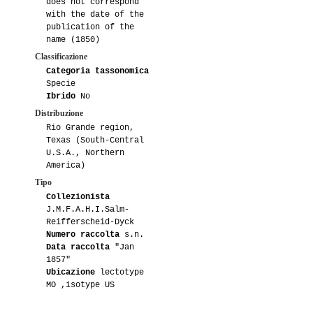
does not correspond
with the date of the
publication of the
name (1850)
Classificazione
Categoria tassonomica
Specie
Ibrido
No
Distribuzione
Rio Grande region,
Texas (South-Central
U.S.A., Northern
America)
Tipo
Collezionista
J.M.F.A.H.I.Salm-
Reifferscheid-Dyck
Numero raccolta
s.n.
Data raccolta
"Jan
1857"
Ubicazione
lectotype
MO ,isotype US