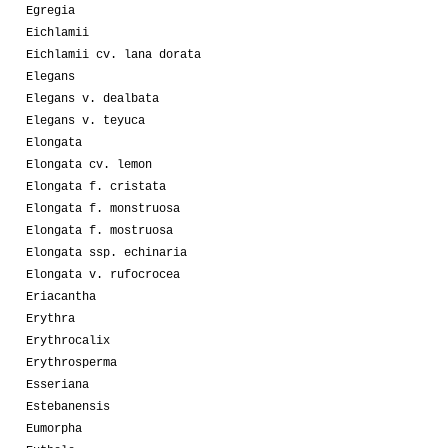
Egregia
Eichlamii
Eichlamii cv. lana dorata
Elegans
Elegans v. dealbata
Elegans v. teyuca
Elongata
Elongata cv. lemon
Elongata f. cristata
Elongata f. monstruosa
Elongata f. mostruosa
Elongata ssp. echinaria
Elongata v. rufocrocea
Eriacantha
Erythra
Erythrocalix
Erythrosperma
Esseriana
Estebanensis
Eumorpha