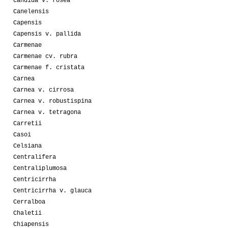
Candida v. rosea
Canelensis
Capensis
Capensis v. pallida
Carmenae
Carmenae cv. rubra
Carmenae f. cristata
Carnea
Carnea v. cirrosa
Carnea v. robustispina
Carnea v. tetragona
Carretii
Casoi
Celsiana
Centralifera
Centraliplumosa
Centricirrha
Centricirrha v. glauca
Cerralboa
Chaletii
Chiapensis