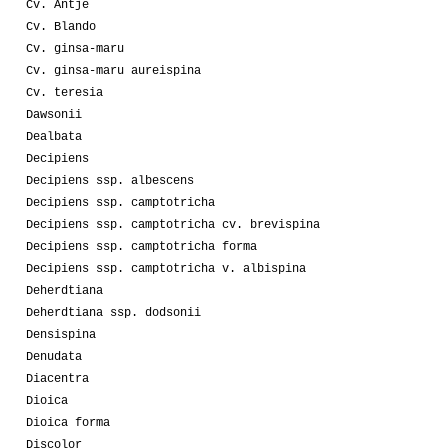
Cv. Antje
Cv. Blando
Cv. ginsa-maru
Cv. ginsa-maru aureispina
Cv. teresia
Dawsonii
Dealbata
Decipiens
Decipiens ssp. albescens
Decipiens ssp. camptotricha
Decipiens ssp. camptotricha cv. brevispina
Decipiens ssp. camptotricha forma
Decipiens ssp. camptotricha v. albispina
Deherdtiana
Deherdtiana ssp. dodsonii
Densispina
Denudata
Diacentra
Dioica
Dioica forma
Discolor