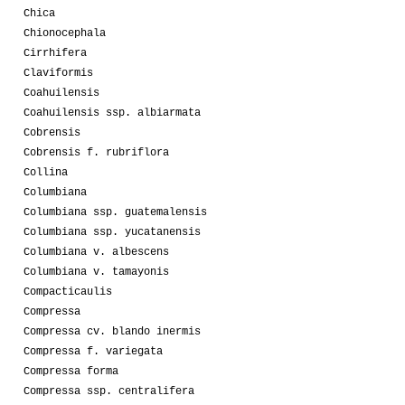
Chica
Chionocephala
Cirrhifera
Claviformis
Coahuilensis
Coahuilensis ssp. albiarmata
Cobrensis
Cobrensis f. rubriflora
Collina
Columbiana
Columbiana ssp. guatemalensis
Columbiana ssp. yucatanensis
Columbiana v. albescens
Columbiana v. tamayonis
Compacticaulis
Compressa
Compressa cv. blando inermis
Compressa f. variegata
Compressa forma
Compressa ssp. centralifera