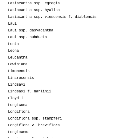
Lasiacantha ssp. egregia
Lasiacantha ssp. hyalina
Lasiacantha ssp. viescensis f. diablensis
Laui
Laui ssp. dasyacantha
Laui ssp. subducta
Lenta
Leona
Leucantha
Lewisiana
Limonensis
Linaresensis
Lindsayi
Lindsayi f. narlinii
Lloydii
Longicoma
Longiflora
Longiflora ssp. stampferi
Longiflora v. breviflora
Longimamma