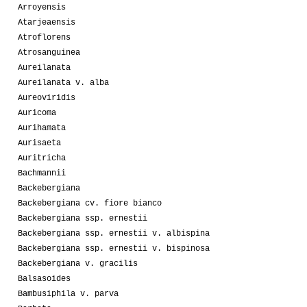
Arroyensis
Atarjeaensis
Atroflorens
Atrosanguinea
Aureilanata
Aureilanata v. alba
Aureoviridis
Auricoma
Aurihamata
Aurisaeta
Auritricha
Bachmannii
Backebergiana
Backebergiana cv. fiore bianco
Backebergiana ssp. ernestii
Backebergiana ssp. ernestii v. albispina
Backebergiana ssp. ernestii v. bispinosa
Backebergiana v. gracilis
Balsasoides
Bambusiphila v. parva