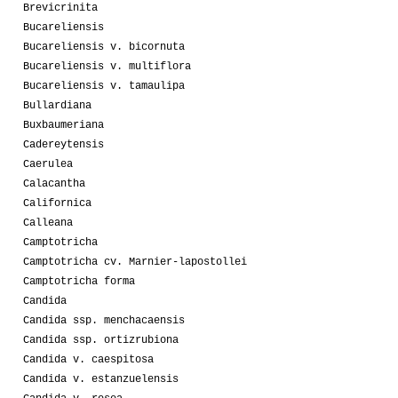
Brevicrinita
Bucareliensis
Bucareliensis v. bicornuta
Bucareliensis v. multiflora
Bucareliensis v. tamaulipa
Bullardiana
Buxbaumeriana
Cadereytensis
Caerulea
Calacantha
Californica
Calleana
Camptotricha
Camptotricha cv. Marnier-lapostollei
Camptotricha forma
Candida
Candida ssp. menchacaensis
Candida ssp. ortizrubiona
Candida v. caespitosa
Candida v. estanzuelensis