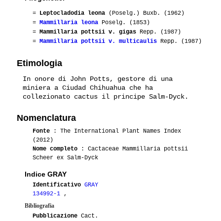
=
Leptocladodia leona
(Poselg.) Buxb. (1962)
=
Mammillaria leona
Poselg. (1853)
=
Mammillaria pottsii v. gigas
Repp. (1987)
=
Mammillaria pottsii v. multicaulis
Repp. (1987)
Etimologia
In onore di John Potts, gestore di una
miniera a Ciudad Chihuahua che ha
collezionato cactus il principe Salm-Dyck.
Nomenclatura
Fonte
: The International Plant Names Index
(2012)
Nome completo
: Cactaceae Mammillaria pottsii
Scheer ex Salm-Dyck
Indice GRAY
Identificativo
GRAY
134992-1
,
Bibliografia
Pubblicazione
Cact.