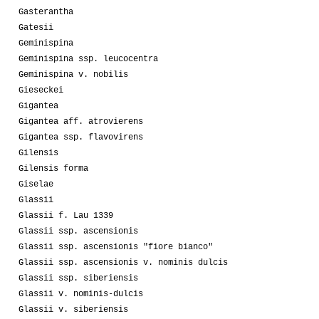
Gasterantha
Gatesii
Geminispina
Geminispina ssp. leucocentra
Geminispina v. nobilis
Gieseckei
Gigantea
Gigantea aff. atrovierens
Gigantea ssp. flavovirens
Gilensis
Gilensis forma
Giselae
Glassii
Glassii f. Lau 1339
Glassii ssp. ascensionis
Glassii ssp. ascensionis "fiore bianco"
Glassii ssp. ascensionis v. nominis dulcis
Glassii ssp. siberiensis
Glassii v. nominis-dulcis
Glassii v. siberiensis