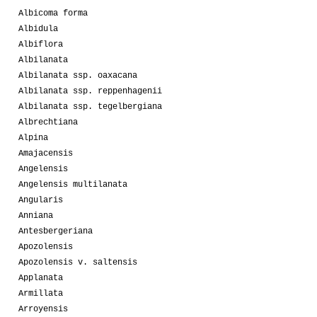
Albicoma forma
Albidula
Albiflora
Albilanata
Albilanata ssp. oaxacana
Albilanata ssp. reppenhagenii
Albilanata ssp. tegelbergiana
Albrechtiana
Alpina
Amajacensis
Angelensis
Angelensis multilanata
Angularis
Anniana
Antesbergeriana
Apozolensis
Apozolensis v. saltensis
Applanata
Armillata
Arroyensis