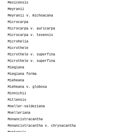
Mexicensis
Meyranii
Meyranii v. michoacana
Microcarpa
Microcarpa v. auricarpa
Microcarpa v. texensis
Microhelia
Microthele
Microthele v. superfina
Microthele v. superfina
Miegiana
Miegiana forma
Mieheana
Mieheana v. globosa
Minnichii
Mitlensis
Moeller-valdeziana
Moelleriana
Monancistracantha
Monancistracantha v. chrysacantha