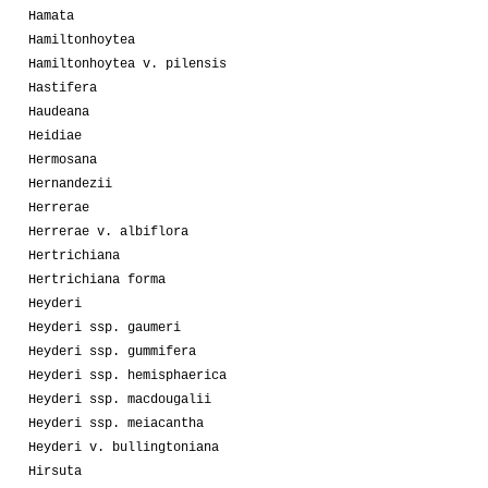
Hamata
Hamiltonhoytea
Hamiltonhoytea v. pilensis
Hastifera
Haudeana
Heidiae
Hermosana
Hernandezii
Herrerae
Herrerae v. albiflora
Hertrichiana
Hertrichiana forma
Heyderi
Heyderi ssp. gaumeri
Heyderi ssp. gummifera
Heyderi ssp. hemisphaerica
Heyderi ssp. macdougalii
Heyderi ssp. meiacantha
Heyderi v. bullingtoniana
Hirsuta