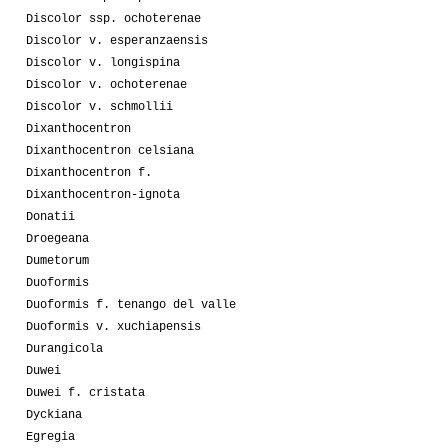
Discolor ssp. ochoterenae
Discolor v. esperanzaensis
Discolor v. longispina
Discolor v. ochoterenae
Discolor v. schmollii
Dixanthocentron
Dixanthocentron celsiana
Dixanthocentron f.
Dixanthocentron-ignota
Donatii
Droegeana
Dumetorum
Duoformis
Duoformis f. tenango del valle
Duoformis v. xuchiapensis
Durangicola
Duwei
Duwei f. cristata
Dyckiana
Egregia