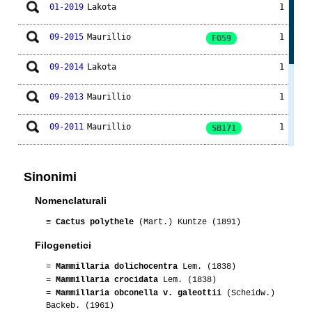
01-2019
Lakota
1
09-2015
Maurillio
1
FO59
09-2014
Lakota
1
09-2013
Maurillio
1
09-2011
Maurillio
1
SB171
07-2011
Rosellina50
1
Sinonimi
07-2010
Maurillio
2
SB171
Nomenclaturali
07-2010
Maurillio
1
SB364
≡
Cactus polythele
(Mart.) Kuntze (1891)
Filogenetici
01-2008
Cactus
3
=
Mammillaria dolichocentra
Lem. (1838)
=
Mammillaria crocidata
Lem. (1838)
=
Mammillaria obconella v. galeottii
(Scheidw.)
Backeb. (1961)