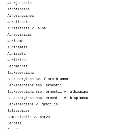
Atarjeaensis
Atroflorens
Atrosanguinea
Aureilanata
Aureilanata v. alba
Aureoviridis
Auricoma
Aurihamata
Aurisaeta
Auritricha
Bachmannii
Backebergiana
Backebergiana cv. fiore bianco
Backebergiana ssp. ernestii
Backebergiana ssp. ernestii v. albispina
Backebergiana ssp. ernestii v. bispinosa
Backebergiana v. gracilis
Balsasoides
Bambusiphila v. parva
Barbata