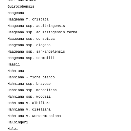
Guillauminiana
Guirocobensis
Haageana
Haageana f. cristata
Haageana ssp. acultzingensis
Haageana ssp. acultzingensis forma
Haageana ssp. conspicua
Haageana ssp. elegans
Haageana ssp. san-angelensis
Haageana ssp. schmollii
Haasii
Hahniana
Hahniana - fiore bianco
Hahniana ssp. bravoae
Hahniana ssp. mendeliana
Hahniana ssp. woodsii
Hahniana v. albiflora
Hahniana v. giseliana
Hahniana v. werdermanniana
Halbingeri
Halei