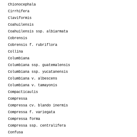
Chionocephala
Cirrhifera
Claviformis
Coahuilensis
Coahuilensis ssp. albiarmata
Cobrensis
Cobrensis f. rubriflora
Collina
Columbiana
Columbiana ssp. guatemalensis
Columbiana ssp. yucatanensis
Columbiana v. albescens
Columbiana v. tamayonis
Compacticaulis
Compressa
Compressa cv. blando inermis
Compressa f. variegata
Compressa forma
Compressa ssp. centralifera
Confusa