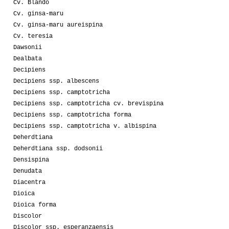
Cv. Blando
Cv. ginsa-maru
Cv. ginsa-maru aureispina
Cv. teresia
Dawsonii
Dealbata
Decipiens
Decipiens ssp. albescens
Decipiens ssp. camptotricha
Decipiens ssp. camptotricha cv. brevispina
Decipiens ssp. camptotricha forma
Decipiens ssp. camptotricha v. albispina
Deherdtiana
Deherdtiana ssp. dodsonii
Densispina
Denudata
Diacentra
Dioica
Dioica forma
Discolor
Discolor ssp. esperanzaensis