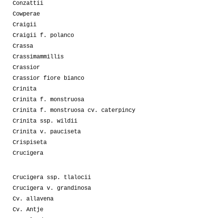
Conzattii
Cowperae
Craigii
Craigii f. polanco
Crassa
Crassimammillis
Crassior
Crassior fiore bianco
Crinita
Crinita f. monstruosa
Crinita f. monstruosa cv. caterpincy
Crinita ssp. wildii
Crinita v. pauciseta
Crispiseta
Crucigera
Crucigera ssp. tlalocii
Crucigera v. grandinosa
Cv. allavena
Cv. Antje