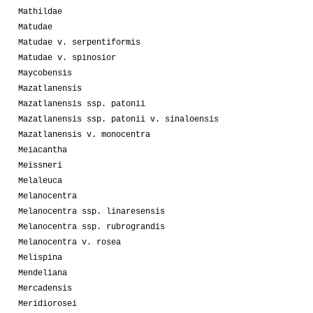
Mathildae
Matudae
Matudae v. serpentiformis
Matudae v. spinosior
Maycobensis
Mazatlanensis
Mazatlanensis ssp. patonii
Mazatlanensis ssp. patonii v. sinaloensis
Mazatlanensis v. monocentra
Meiacantha
Meissneri
Melaleuca
Melanocentra
Melanocentra ssp. linaresensis
Melanocentra ssp. rubrograndis
Melanocentra v. rosea
Melispina
Mendeliana
Mercadensis
Meridiorosei