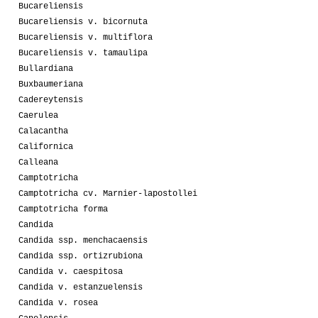
Bucareliensis
Bucareliensis v. bicornuta
Bucareliensis v. multiflora
Bucareliensis v. tamaulipa
Bullardiana
Buxbaumeriana
Cadereytensis
Caerulea
Calacantha
Californica
Calleana
Camptotricha
Camptotricha cv. Marnier-lapostollei
Camptotricha forma
Candida
Candida ssp. menchacaensis
Candida ssp. ortizrubiona
Candida v. caespitosa
Candida v. estanzuelensis
Candida v. rosea