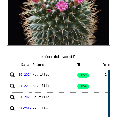
Le foto dei cactofili
Data
Autore
FN
Foto
06-2024
Maurillio
1
FO59
01-2023
Maurillio
1
FO59
01-2020
Maurillio
1
09-2019
Maurillio
1