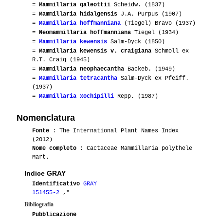
=
Mammillaria galeottii
Scheidw. (1837)
=
Mammillaria hidalgensis
J.A. Purpus (1907)
=
Mammillaria hoffmanniana
(Tiegel) Bravo (1937)
=
Neomammillaria hoffmanniana
Tiegel (1934)
=
Mammillaria kewensis
Salm-Dyck (1850)
=
Mammillaria kewensis v. craigiana
Schmoll ex
R.T. Craig (1945)
=
Mammillaria neophaecantha
Backeb. (1949)
=
Mammillaria tetracantha
Salm-Dyck ex Pfeiff.
(1937)
=
Mammillaria xochipilli
Repp. (1987)
Nomenclatura
Fonte
: The International Plant Names Index
(2012)
Nome completo
: Cactaceae Mammillaria polythele
Mart.
Indice GRAY
Identificativo
GRAY
151455-2
,"
Bibliografia
Pubblicazione