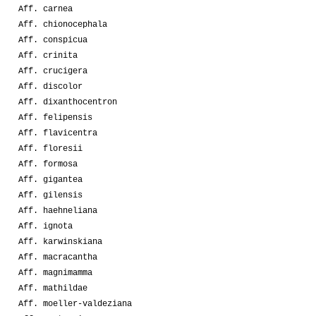
Aff. carnea
Aff. chionocephala
Aff. conspicua
Aff. crinita
Aff. crucigera
Aff. discolor
Aff. dixanthocentron
Aff. felipensis
Aff. flavicentra
Aff. floresii
Aff. formosa
Aff. gigantea
Aff. gilensis
Aff. haehneliana
Aff. ignota
Aff. karwinskiana
Aff. macracantha
Aff. magnimamma
Aff. mathildae
Aff. moeller-valdeziana