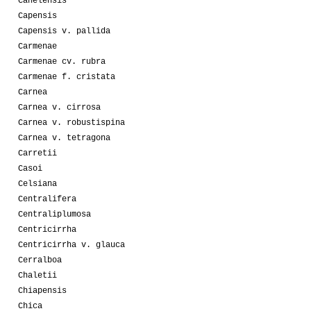
Canelensis
Capensis
Capensis v. pallida
Carmenae
Carmenae cv. rubra
Carmenae f. cristata
Carnea
Carnea v. cirrosa
Carnea v. robustispina
Carnea v. tetragona
Carretii
Casoi
Celsiana
Centralifera
Centraliplumosa
Centricirrha
Centricirrha v. glauca
Cerralboa
Chaletii
Chiapensis
Chica