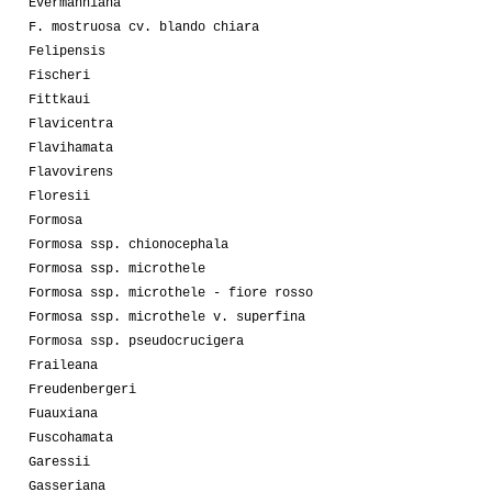
Evermanniana
F. mostruosa cv. blando chiara
Felipensis
Fischeri
Fittkaui
Flavicentra
Flavihamata
Flavovirens
Floresii
Formosa
Formosa ssp. chionocephala
Formosa ssp. microthele
Formosa ssp. microthele - fiore rosso
Formosa ssp. microthele v. superfina
Formosa ssp. pseudocrucigera
Fraileana
Freudenbergeri
Fuauxiana
Fuscohamata
Garessii
Gasseriana