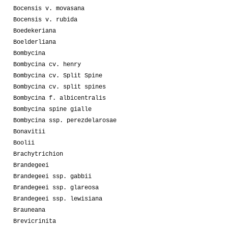
Bocensis v. movasana
Bocensis v. rubida
Boedekeriana
Boelderliana
Bombycina
Bombycina cv. henry
Bombycina cv. Split Spine
Bombycina cv. split spines
Bombycina f. albicentralis
Bombycina spine gialle
Bombycina ssp. perezdelarosae
Bonavitii
Boolii
Brachytrichion
Brandegeei
Brandegeei ssp. gabbii
Brandegeei ssp. glareosa
Brandegeei ssp. lewisiana
Brauneana
Brevicrinita