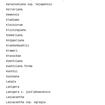
Karwinskiana ssp. nejapensis
Kelleriana
Kewensis
Kladiwae
Kleiniorum
Klissingiana
Knebeliana
Knippeliana
Kraehenbuehlii
Krameri
Krasuckae
Kuentziana
Kuentziana forma
Kunthii
Kunzeana
Lanata
Lanigera
Lanigera v. juxtlahuacensis
Lasiacantha
Lasiacantha ssp. egregia