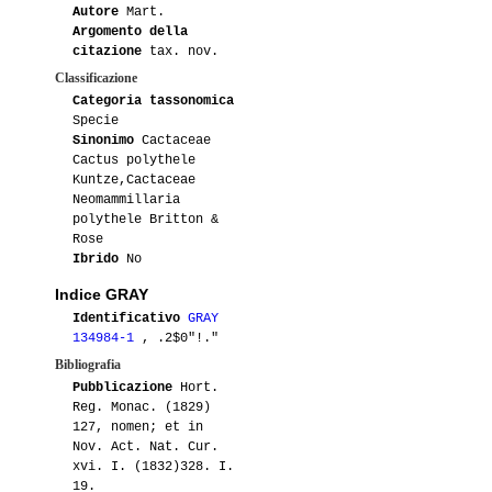
Autore
Mart.
Argomento della
citazione
tax. nov.
Classificazione
Categoria tassonomica
Specie
Sinonimo
Cactaceae
Cactus polythele
Kuntze,Cactaceae
Neomammillaria
polythele Britton &
Rose
Ibrido
No
Indice GRAY
Identificativo
GRAY
134984-1
, .2$0"!."
Bibliografia
Pubblicazione
Hort.
Reg. Monac. (1829)
127, nomen; et in
Nov. Act. Nat. Cur.
xvi. I. (1832)328. I.
19.