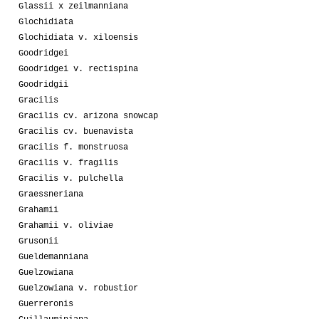
Glassii x zeilmanniana
Glochidiata
Glochidiata v. xiloensis
Goodridgei
Goodridgei v. rectispina
Goodridgii
Gracilis
Gracilis cv. arizona snowcap
Gracilis cv. buenavista
Gracilis f. monstruosa
Gracilis v. fragilis
Gracilis v. pulchella
Graessneriana
Grahamii
Grahamii v. oliviae
Grusonii
Gueldemanniana
Guelzowiana
Guelzowiana v. robustior
Guerreronis