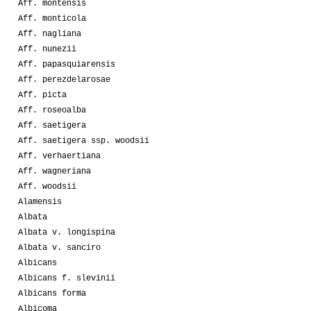
Aff. montensis
Aff. monticola
Aff. nagliana
Aff. nunezii
Aff. papasquiarensis
Aff. perezdelarosae
Aff. picta
Aff. roseoalba
Aff. saetigera
Aff. saetigera ssp. woodsii
Aff. verhaertiana
Aff. wagneriana
Aff. woodsii
Alamensis
Albata
Albata v. longispina
Albata v. sanciro
Albicans
Albicans f. slevinii
Albicans forma
Albicoma