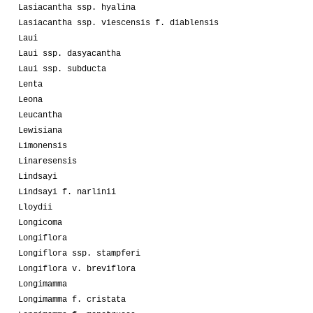
Lasiacantha ssp. hyalina
Lasiacantha ssp. viescensis f. diablensis
Laui
Laui ssp. dasyacantha
Laui ssp. subducta
Lenta
Leona
Leucantha
Lewisiana
Limonensis
Linaresensis
Lindsayi
Lindsayi f. narlinii
Lloydii
Longicoma
Longiflora
Longiflora ssp. stampferi
Longiflora v. breviflora
Longimamma
Longimamma f. cristata