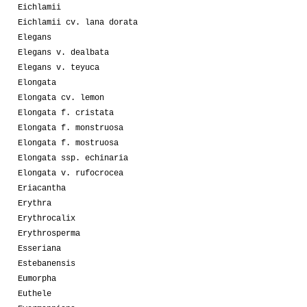
Eichlamii
Eichlamii cv. lana dorata
Elegans
Elegans v. dealbata
Elegans v. teyuca
Elongata
Elongata cv. lemon
Elongata f. cristata
Elongata f. monstruosa
Elongata f. mostruosa
Elongata ssp. echinaria
Elongata v. rufocrocea
Eriacantha
Erythra
Erythrocalix
Erythrosperma
Esseriana
Estebanensis
Eumorpha
Euthele