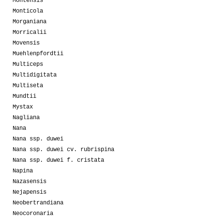
Montensis
Monticola
Morganiana
Morricalii
Movensis
Muehlenpfordtii
Multiceps
Multidigitata
Multiseta
Mundtii
Mystax
Nagliana
Nana
Nana ssp. duwei
Nana ssp. duwei cv. rubrispina
Nana ssp. duwei f. cristata
Napina
Nazasensis
Nejapensis
Neobertrandiana
Neocoronaria