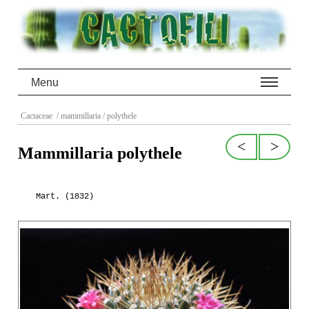
Menu
Cactaceae
/ mammillaria
/ polythele
<
>
Mammillaria polythele
Mart. (1832)