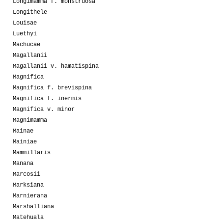
Longimamma f. monstruosa
Longithele
Louisae
Luethyi
Machucae
Magallanii
Magallanii v. hamatispina
Magnifica
Magnifica f. brevispina
Magnifica f. inermis
Magnifica v. minor
Magnimamma
Mainae
Mainiae
Mammillaris
Manana
Marcosii
Marksiana
Marnierana
Marshalliana
Matehuala