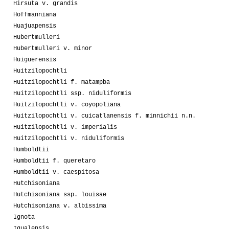
Hirsuta v. grandis
Hoffmanniana
Huajuapensis
Hubertmulleri
Hubertmulleri v. minor
Huiguerensis
Huitzilopochtli
Huitzilopochtli f. matampba
Huitzilopochtli ssp. niduliformis
Huitzilopochtli v. coyopoliana
Huitzilopochtli v. cuicatlanensis f. minnichii n.n.
Huitzilopochtli v. imperialis
Huitzilopochtli v. niduliformis
Humboldtii
Humboldtii f. queretaro
Humboldtii v. caespitosa
Hutchisoniana
Hutchisoniana ssp. louisae
Hutchisoniana v. albissima
Ignota
Igualensis