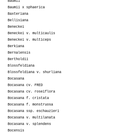
Baumii
Baumii x sphaerica
Baxteriana
Bellisiana
Beneckei
Beneckei v. multicaulis
Beneckei v. multiceps
Berkiana
Bernalensis
Bertholdii
Blossfeldiana
Blossfeldiana v. shurliana
Bocasana
Bocasana cv. FRED
Bocasana cv. roseiflora
Bocasana f. cristata
Bocasana f. monstruosa
Bocasana ssp. eschauzieri
Bocasana v. multilanata
Bocasana v. splendens
Bocensis