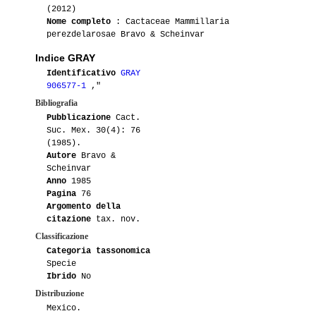
03-2017
Luca
3
(2012)
Nome completo
: Cactaceae Mammillaria
03-2016
Luca
1
perezdelarosae Bravo & Scheinvar
Indice GRAY
01-2015
Edus
1
Identificativo
GRAY
906577-1
,"
01-2015
Maurillio
1
ROG173
Bibliografia
Pubblicazione
Cact.
01-2015
Maurillio
5
Suc. Mex. 30(4): 76
(1985).
09-2015
Trix
1
Autore
Bravo &
Scheinvar
Anno
1985
03-2015
Ento
1
Pagina
76
Argomento della
03-2015
Lakota
1
citazione
tax. nov.
Classificazione
03-2015
Luca
1
Categoria tassonomica
Specie
01-2015
Lakota
3
Ibrido
No
Distribuzione
01-2014
Hikuli
1
ROG175
Mexico.