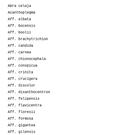
Abra celaja
04-2010
Alleathos
2
Acanthoplegma
Aff. albata
03-2010
Alleathos
3
Aff. bocensis
Aff. boolii
03-2010
Maurillio
1
Aff. brachytrichion
Aff. candida
02-2010
Maurillio
2
Aff. carnea
Aff. chionocephala
01-2009
Drusola
1
Aff. conspicua
Aff. crinita
01-2009
Alleathos
1
Aff. crucigera
Aff. discolor
01-2009
Lacoccinellablu
1
Aff. dixanthocentron
Aff. felipensis
09-2009
Luca
2
Aff. flavicentra
Aff. floresii
09-2009
Momy
1
Aff. formosa
Aff. gigantea
04-2009
EsseEmme
1
Aff. gilensis