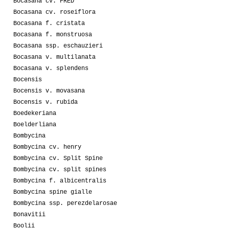
Bocasana cv. FRED
Bocasana cv. roseiflora
Bocasana f. cristata
Bocasana f. monstruosa
Bocasana ssp. eschauzieri
Bocasana v. multilanata
Bocasana v. splendens
Bocensis
Bocensis v. movasana
Bocensis v. rubida
Boedekeriana
Boelderliana
Bombycina
Bombycina cv. henry
Bombycina cv. Split Spine
Bombycina cv. split spines
Bombycina f. albicentralis
Bombycina spine gialle
Bombycina ssp. perezdelarosae
Bonavitii
Boolii