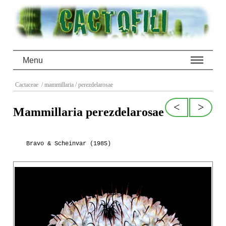
Menu
Cactaceae
/ mammillaria
/ perezdelarosae
<
>
Mammillaria perezdelarosae
Bravo & Scheinvar (1985)