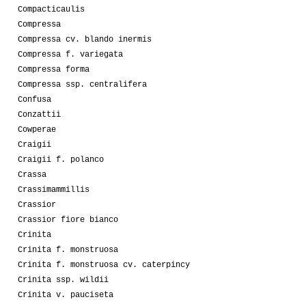
Compacticaulis
Compressa
Compressa cv. blando inermis
Compressa f. variegata
Compressa forma
Compressa ssp. centralifera
Confusa
Conzattii
Cowperae
Craigii
Craigii f. polanco
Crassa
Crassimammillis
Crassior
Crassior fiore bianco
Crinita
Crinita f. monstruosa
Crinita f. monstruosa cv. caterpincy
Crinita ssp. wildii
Crinita v. pauciseta