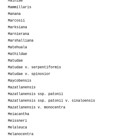
Mainiae
Mammillaris
Manana
Marcosii
Marksiana
Marnierana
Marshalliana
Matehuala
Mathildae
Matudae
Matudae v. serpentiformis
Matudae v. spinosior
Maycobensis
Mazatlanensis
Mazatlanensis ssp. patonii
Mazatlanensis ssp. patonii v. sinaloensis
Mazatlanensis v. monocentra
Meiacantha
Meissneri
Melaleuca
Melanocentra