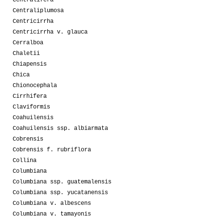
Centralifera
Centraliplumosa
Centricirrha
Centricirrha v. glauca
Cerralboa
Chaletii
Chiapensis
Chica
Chionocephala
Cirrhifera
Claviformis
Coahuilensis
Coahuilensis ssp. albiarmata
Cobrensis
Cobrensis f. rubriflora
Collina
Columbiana
Columbiana ssp. guatemalensis
Columbiana ssp. yucatanensis
Columbiana v. albescens
Columbiana v. tamayonis