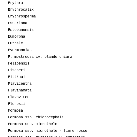
Erythra
Erythrocalix
Erythrosperma
Esseriana
Estebanensis
Eumorpha
Euthele
Evermanniana
F. mostruosa cv. blando chiara
Felipensis
Fischeri
Fittkaui
Flavicentra
Flavihamata
Flavovirens
Floresii
Formosa
Formosa ssp. chionocephala
Formosa ssp. microthele
Formosa ssp. microthele - fiore rosso