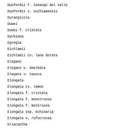
Duoformis f. tenango del valle
Duoformis v. xuchiapensis
Durangicola
Duwei
Duwei f. cristata
Dyckiana
Egregia
Eichlamii
Eichlamii cv. lana dorata
Elegans
Elegans v. dealbata
Elegans v. teyuca
Elongata
Elongata cv. lemon
Elongata f. cristata
Elongata f. monstruosa
Elongata f. mostruosa
Elongata ssp. echinaria
Elongata v. rufocrocea
Eriacantha