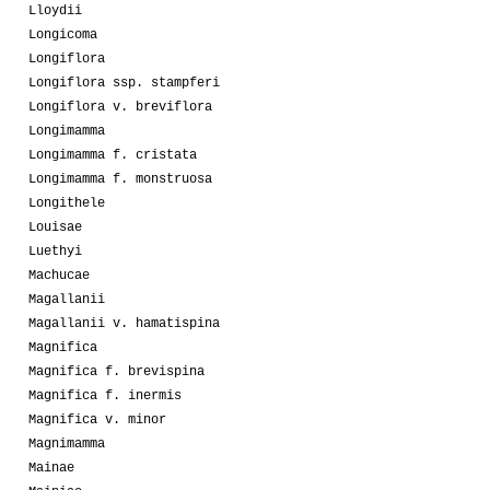
Lloydii
Longicoma
Longiflora
Longiflora ssp. stampferi
Longiflora v. breviflora
Longimamma
Longimamma f. cristata
Longimamma f. monstruosa
Longithele
Louisae
Luethyi
Machucae
Magallanii
Magallanii v. hamatispina
Magnifica
Magnifica f. brevispina
Magnifica f. inermis
Magnifica v. minor
Magnimamma
Mainae