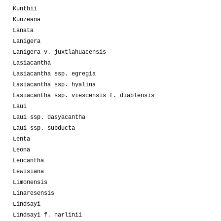
Kunthii
Kunzeana
Lanata
Lanigera
Lanigera v. juxtlahuacensis
Lasiacantha
Lasiacantha ssp. egregia
Lasiacantha ssp. hyalina
Lasiacantha ssp. viescensis f. diablensis
Laui
Laui ssp. dasyacantha
Laui ssp. subducta
Lenta
Leona
Leucantha
Lewisiana
Limonensis
Linaresensis
Lindsayi
Lindsayi f. narlinii