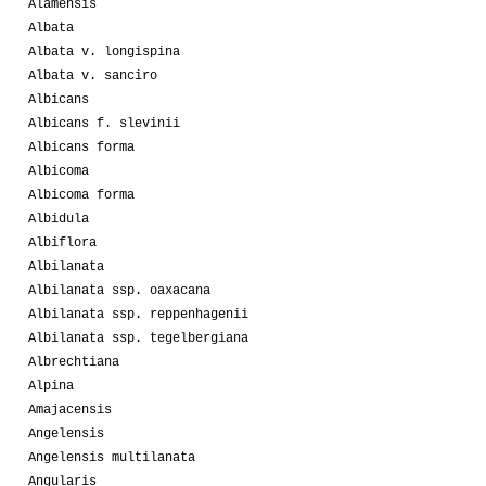
Alamensis
Albata
Albata v. longispina
Albata v. sanciro
Albicans
Albicans f. slevinii
Albicans forma
Albicoma
Albicoma forma
Albidula
Albiflora
Albilanata
Albilanata ssp. oaxacana
Albilanata ssp. reppenhagenii
Albilanata ssp. tegelbergiana
Albrechtiana
Alpina
Amajacensis
Angelensis
Angelensis multilanata
Angularis