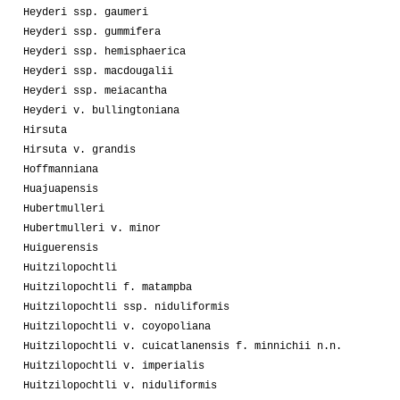
Heyderi ssp. gaumeri
Heyderi ssp. gummifera
Heyderi ssp. hemisphaerica
Heyderi ssp. macdougalii
Heyderi ssp. meiacantha
Heyderi v. bullingtoniana
Hirsuta
Hirsuta v. grandis
Hoffmanniana
Huajuapensis
Hubertmulleri
Hubertmulleri v. minor
Huiguerensis
Huitzilopochtli
Huitzilopochtli f. matampba
Huitzilopochtli ssp. niduliformis
Huitzilopochtli v. coyopoliana
Huitzilopochtli v. cuicatlanensis f. minnichii n.n.
Huitzilopochtli v. imperialis
Huitzilopochtli v. niduliformis