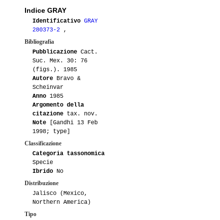
Indice GRAY
09-2014
Lakota
1
Identificativo
GRAY
280373-2
,
04-2014
Gioetgi2
1
Bibliografia
Pubblicazione
Cact.
03-2014
Groucho
1
Suc. Mex. 30: 76
(figs.). 1985
03-2014
Lakota
4
Autore
Bravo &
Scheinvar
Anno
1985
03-2014
Tommaso76
2
Argomento della
citazione
tax. nov.
01-2014
Gioetgi2
2
Note
[Gandhi 13 Feb
1998; type]
08-2013
Tommaso76
1
Classificazione
Categoria tassonomica
04-2013
Anonymous
2
Specie
Ibrido
No
03-2013
Luca
2
Distribuzione
Jalisco (Mexico,
Northern America)
03-2013
Lakota
2
Tipo