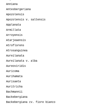
Anniana
Antesbergeriana
Apozolensis
Apozolensis v. saltensis
Applanata
Armillata
Arroyensis
Atarjeaensis
Atroflorens
Atrosanguinea
Aureilanata
Aureilanata v. alba
Aureoviridis
Auricoma
Aurihamata
Aurisaeta
Auritricha
Bachmannii
Backebergiana
Backebergiana cv. fiore bianco