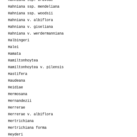
Hahniana ssp. bravoae
Hahniana ssp. mendeliana
Hahniana ssp. woodsii
Hahniana v. albiflora
Hahniana v. giseliana
Hahniana v. werdermanniana
Halbingeri
Halei
Hamata
Hamiltonhoytea
Hamiltonhoytea v. pilensis
Hastifera
Haudeana
Heidiae
Hermosana
Hernandezii
Herrerae
Herrerae v. albiflora
Hertrichiana
Hertrichiana forma
Heyderi