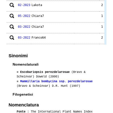
02-2023
Lakota
2
05-2022
Chiara7
1
03-2022
Chiara7
1
03-2022
Franco64
2
04-2021
Orsodimare
1
Sinonimi
04-2019
Stefy
1
Nomenclaturali
02-2019
Luca
1
≡
Escobariopsis perezdelarosae
(Bravo &
Scheinvar) Doweld (2000)
02-2019
Robertone
1
≡
Mammillaria bombycina ssp. perezdelarosae
(Bravo & Scheinvar) D.R. Hunt (1997)
01-2018
Lakota
1
Filogenetici
02-2018
Luca
1
Nomenclatura
Fonte
: The International Plant Names Index