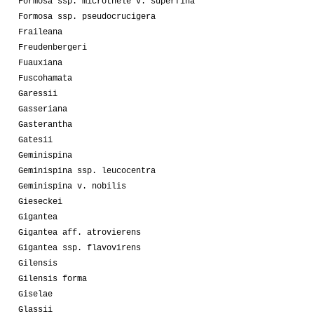
Formosa ssp. microthele v. superfina
Formosa ssp. pseudocrucigera
Fraileana
Freudenbergeri
Fuauxiana
Fuscohamata
Garessii
Gasseriana
Gasterantha
Gatesii
Geminispina
Geminispina ssp. leucocentra
Geminispina v. nobilis
Gieseckei
Gigantea
Gigantea aff. atrovierens
Gigantea ssp. flavovirens
Gilensis
Gilensis forma
Giselae
Glassii