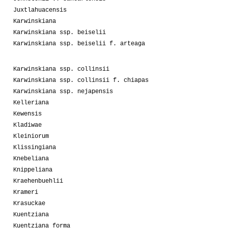
Juxtlahuacensis
Karwinskiana
Karwinskiana ssp. beiselii
Karwinskiana ssp. beiselii f. arteaga
Karwinskiana ssp. collinsii
Karwinskiana ssp. collinsii f. chiapas
Karwinskiana ssp. nejapensis
Kelleriana
Kewensis
Kladiwae
Kleiniorum
Klissingiana
Knebeliana
Knippeliana
Kraehenbuehlii
Krameri
Krasuckae
Kuentziana
Kuentziana forma