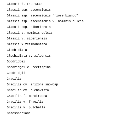
Glassii f. Lau 1339
Glassii ssp. ascensionis
Glassii ssp. ascensionis "fiore bianco"
Glassii ssp. ascensionis v. nominis dulcis
Glassii ssp. siberiensis
Glassii v. nominis-dulcis
Glassii v. siberiensis
Glassii x zeilmanniana
Glochidiata
Glochidiata v. xiloensis
Goodridgei
Goodridgei v. rectispina
Goodridgii
Gracilis
Gracilis cv. arizona snowcap
Gracilis cv. buenavista
Gracilis f. monstruosa
Gracilis v. fragilis
Gracilis v. pulchella
Graessneriana