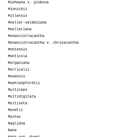
Mieheana v. globosa
Minnichii
Mitlensis
Moeller-valdeziana
Moelleriana
Monancistracantha
Monancistracantha v. chrysacantha
Montensis
Monticola
Morganiana
Morricalii
Movensis
Muehlenpfordtii
Multiceps
Multidigitata
Multiseta
Mundtii
Mystax
Nagliana
Nana