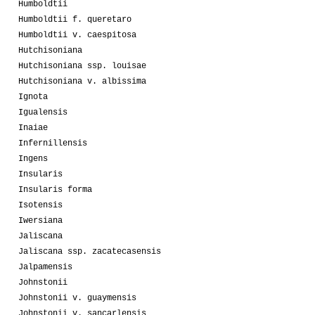
Humboldtii
Humboldtii f. queretaro
Humboldtii v. caespitosa
Hutchisoniana
Hutchisoniana ssp. louisae
Hutchisoniana v. albissima
Ignota
Igualensis
Inaiae
Infernillensis
Ingens
Insularis
Insularis forma
Isotensis
Iwersiana
Jaliscana
Jaliscana ssp. zacatecasensis
Jalpamensis
Johnstonii
Johnstonii v. guaymensis
Johnstonii v. sancarlensis