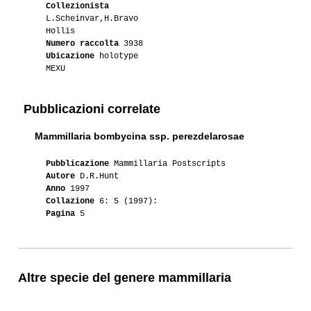
Collezionista
01-2013
Lakota
2
L.Scheinvar,H.Bravo
Hollis
01-2012
Tommaso76
1
Numero raccolta
3938
Ubicazione
holotype
05-2011
Ento
1
MEXU
04-2011
Melanoblastoma
1
Pubblicazioni correlate
03-2011
Luca
3
Mammillaria bombycina ssp. perezdelarosae
02-2011
Luca
2
Pubblicazione
Mammillaria Postscripts
Autore
D.R.Hunt
01-2010
Maurillio
2
Anno
1997
Collazione
6: 5 (1997):
Pagina
5
06-2010
Tommaso76
1
04-2010
Lacoccinellablu
1
04-2010
Luca
3
Altre specie del genere mammillaria
04-2010
Maurillio
2