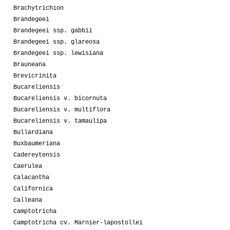
Brachytrichion
Brandegeei
Brandegeei ssp. gabbii
Brandegeei ssp. glareosa
Brandegeei ssp. lewisiana
Brauneana
Brevicrinita
Bucareliensis
Bucareliensis v. bicornuta
Bucareliensis v. multiflora
Bucareliensis v. tamaulipa
Bullardiana
Buxbaumeriana
Cadereytensis
Caerulea
Calacantha
Californica
Calleana
Camptotricha
Camptotricha cv. Marnier-lapostollei