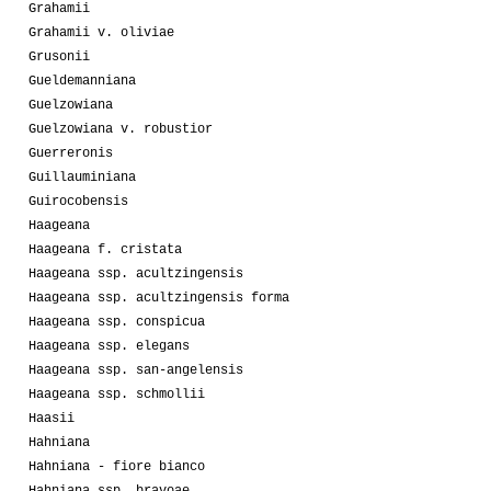
Grahamii
Grahamii v. oliviae
Grusonii
Gueldemanniana
Guelzowiana
Guelzowiana v. robustior
Guerreronis
Guillauminiana
Guirocobensis
Haageana
Haageana f. cristata
Haageana ssp. acultzingensis
Haageana ssp. acultzingensis forma
Haageana ssp. conspicua
Haageana ssp. elegans
Haageana ssp. san-angelensis
Haageana ssp. schmollii
Haasii
Hahniana
Hahniana - fiore bianco