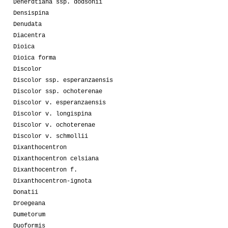
Deherdtiana ssp. dodsonii
Densispina
Denudata
Diacentra
Dioica
Dioica forma
Discolor
Discolor ssp. esperanzaensis
Discolor ssp. ochoterenae
Discolor v. esperanzaensis
Discolor v. longispina
Discolor v. ochoterenae
Discolor v. schmollii
Dixanthocentron
Dixanthocentron celsiana
Dixanthocentron f.
Dixanthocentron-ignota
Donatii
Droegeana
Dumetorum
Duoformis