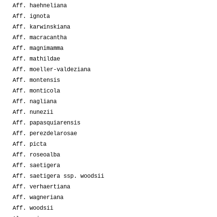
Aff. haehneliana
04-2009
Fromparistotokio
1
Aff. ignota
Aff. karwinskiana
04-2009
EsseEmme
1
Aff. macracantha
Aff. magnimamma
03-2009
Tatella2000
1
Aff. mathildae
Aff. moeller-valdeziana
03-2009
EsseEmme
1
Aff. montensis
Aff. monticola
03-2009
Ento
1
Aff. nagliana
07-2008
Melanoblastoma
1
Aff. nunezii
Aff. papasquiarensis
02-2008
Lakota
1
Aff. perezdelarosae
Aff. picta
09-2007
Lakota
2
Aff. roseoalba
Aff. saetigera
Aff. saetigera ssp. woodsii
Aff. verhaertiana
Aff. wagneriana
Aff. woodsii