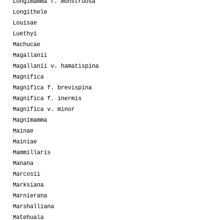
Longimamma f. monstruosa
Longithele
Louisae
Luethyi
Machucae
Magallanii
Magallanii v. hamatispina
Magnifica
Magnifica f. brevispina
Magnifica f. inermis
Magnifica v. minor
Magnimamma
Mainae
Mainiae
Mammillaris
Manana
Marcosii
Marksiana
Marnierana
Marshalliana
Matehuala