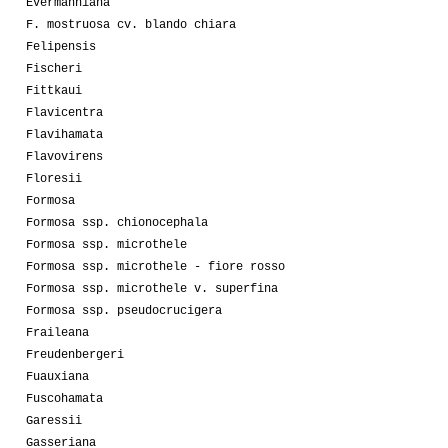
Evermanniana
F. mostruosa cv. blando chiara
Felipensis
Fischeri
Fittkaui
Flavicentra
Flavihamata
Flavovirens
Floresii
Formosa
Formosa ssp. chionocephala
Formosa ssp. microthele
Formosa ssp. microthele - fiore rosso
Formosa ssp. microthele v. superfina
Formosa ssp. pseudocrucigera
Fraileana
Freudenbergeri
Fuauxiana
Fuscohamata
Garessii
Gasseriana