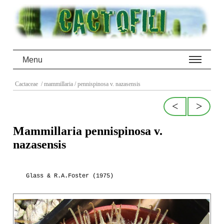
Menu
Cactaceae
/ mammillaria
/ pennispinosa v. nazasensis
<
>
Mammillaria pennispinosa v.
nazasensis
Glass & R.A.Foster (1975)