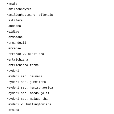
Hamata
Hamiltonhoytea
Hamiltonhoytea v. pilensis
Hastifera
Haudeana
Heidiae
Hermosana
Hernandezii
Herrerae
Herrerae v. albiflora
Hertrichiana
Hertrichiana forma
Heyderi
Heyderi ssp. gaumeri
Heyderi ssp. gummifera
Heyderi ssp. hemisphaerica
Heyderi ssp. macdougalii
Heyderi ssp. meiacantha
Heyderi v. bullingtoniana
Hirsuta