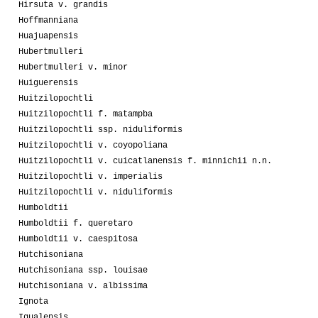
Hirsuta v. grandis
Hoffmanniana
Huajuapensis
Hubertmulleri
Hubertmulleri v. minor
Huiguerensis
Huitzilopochtli
Huitzilopochtli f. matampba
Huitzilopochtli ssp. niduliformis
Huitzilopochtli v. coyopoliana
Huitzilopochtli v. cuicatlanensis f. minnichii n.n.
Huitzilopochtli v. imperialis
Huitzilopochtli v. niduliformis
Humboldtii
Humboldtii f. queretaro
Humboldtii v. caespitosa
Hutchisoniana
Hutchisoniana ssp. louisae
Hutchisoniana v. albissima
Ignota
Igualensis