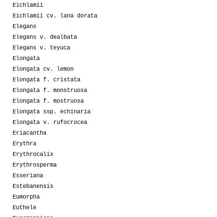
Eichlamii
Eichlamii cv. lana dorata
Elegans
Elegans v. dealbata
Elegans v. teyuca
Elongata
Elongata cv. lemon
Elongata f. cristata
Elongata f. monstruosa
Elongata f. mostruosa
Elongata ssp. echinaria
Elongata v. rufocrocea
Eriacantha
Erythra
Erythrocalix
Erythrosperma
Esseriana
Estebanensis
Eumorpha
Euthele