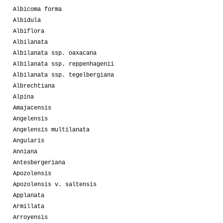
Albicoma forma
Albidula
Albiflora
Albilanata
Albilanata ssp. oaxacana
Albilanata ssp. reppenhagenii
Albilanata ssp. tegelbergiana
Albrechtiana
Alpina
Amajacensis
Angelensis
Angelensis multilanata
Angularis
Anniana
Antesbergeriana
Apozolensis
Apozolensis v. saltensis
Applanata
Armillata
Arroyensis