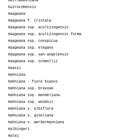
Guillauminiana
Guirocobensis
Haageana
Haageana f. cristata
Haageana ssp. acultzingensis
Haageana ssp. acultzingensis forma
Haageana ssp. conspicua
Haageana ssp. elegans
Haageana ssp. san-angelensis
Haageana ssp. schmollii
Haasii
Hahniana
Hahniana - fiore bianco
Hahniana ssp. bravoae
Hahniana ssp. mendeliana
Hahniana ssp. woodsii
Hahniana v. albiflora
Hahniana v. giseliana
Hahniana v. werdermanniana
Halbingeri
Halei