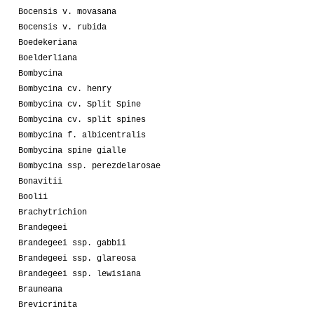
Bocensis v. movasana
Bocensis v. rubida
Boedekeriana
Boelderliana
Bombycina
Bombycina cv. henry
Bombycina cv. Split Spine
Bombycina cv. split spines
Bombycina f. albicentralis
Bombycina spine gialle
Bombycina ssp. perezdelarosae
Bonavitii
Boolii
Brachytrichion
Brandegeei
Brandegeei ssp. gabbii
Brandegeei ssp. glareosa
Brandegeei ssp. lewisiana
Brauneana
Brevicrinita