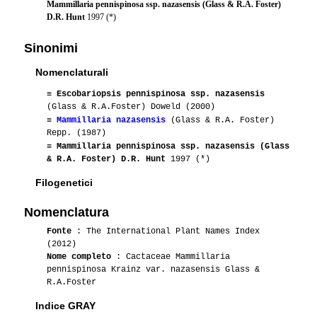
Mammillaria pennispinosa ssp. nazasensis (Glass & R.A. Foster)
D.R. Hunt
1997 (*)
Sinonimi
Nomenclaturali
≡
Escobariopsis pennispinosa ssp. nazasensis
(Glass & R.A.Foster) Doweld (2000)
≡
Mammillaria nazasensis
(Glass & R.A. Foster)
Repp. (1987)
≡
Mammillaria pennispinosa ssp. nazasensis (Glass
& R.A. Foster) D.R. Hunt
1997 (*)
Filogenetici
Nomenclatura
Fonte
: The International Plant Names Index
(2012)
Nome completo
: Cactaceae Mammillaria
pennispinosa Krainz var. nazasensis Glass &
R.A.Foster
Indice GRAY