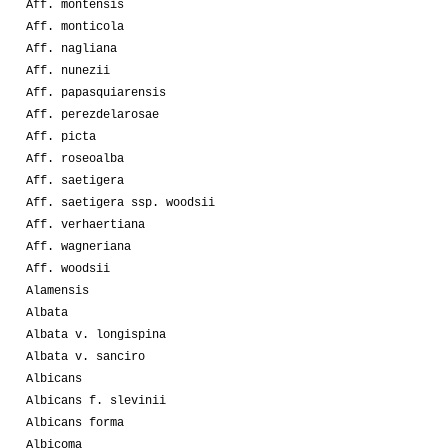
Aff. montensis
Aff. monticola
Aff. nagliana
Aff. nunezii
Aff. papasquiarensis
Aff. perezdelarosae
Aff. picta
Aff. roseoalba
Aff. saetigera
Aff. saetigera ssp. woodsii
Aff. verhaertiana
Aff. wagneriana
Aff. woodsii
Alamensis
Albata
Albata v. longispina
Albata v. sanciro
Albicans
Albicans f. slevinii
Albicans forma
Albicoma