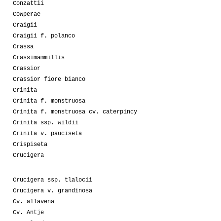
Conzattii
Cowperae
Craigii
Craigii f. polanco
Crassa
Crassimammillis
Crassior
Crassior fiore bianco
Crinita
Crinita f. monstruosa
Crinita f. monstruosa cv. caterpincy
Crinita ssp. wildii
Crinita v. pauciseta
Crispiseta
Crucigera
Crucigera ssp. tlalocii
Crucigera v. grandinosa
Cv. allavena
Cv. Antje