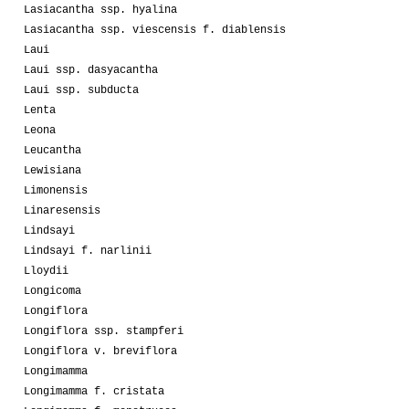
Lasiacantha ssp. hyalina
Lasiacantha ssp. viescensis f. diablensis
Laui
Laui ssp. dasyacantha
Laui ssp. subducta
Lenta
Leona
Leucantha
Lewisiana
Limonensis
Linaresensis
Lindsayi
Lindsayi f. narlinii
Lloydii
Longicoma
Longiflora
Longiflora ssp. stampferi
Longiflora v. breviflora
Longimamma
Longimamma f. cristata