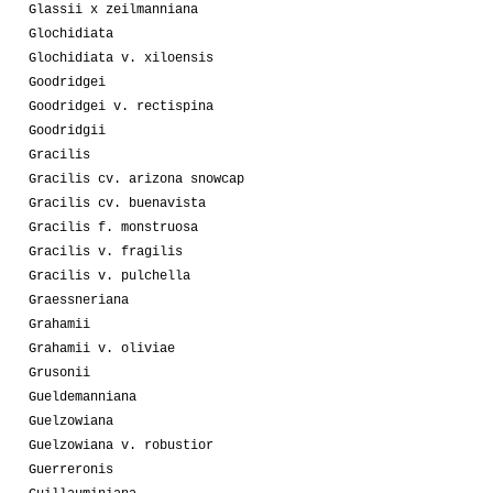
Glassii x zeilmanniana
Glochidiata
Glochidiata v. xiloensis
Goodridgei
Goodridgei v. rectispina
Goodridgii
Gracilis
Gracilis cv. arizona snowcap
Gracilis cv. buenavista
Gracilis f. monstruosa
Gracilis v. fragilis
Gracilis v. pulchella
Graessneriana
Grahamii
Grahamii v. oliviae
Grusonii
Gueldemanniana
Guelzowiana
Guelzowiana v. robustior
Guerreronis