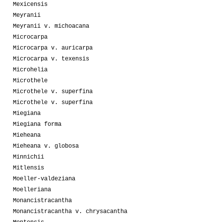
Mexicensis
Meyranii
Meyranii v. michoacana
Microcarpa
Microcarpa v. auricarpa
Microcarpa v. texensis
Microhelia
Microthele
Microthele v. superfina
Microthele v. superfina
Miegiana
Miegiana forma
Mieheana
Mieheana v. globosa
Minnichii
Mitlensis
Moeller-valdeziana
Moelleriana
Monancistracantha
Monancistracantha v. chrysacantha