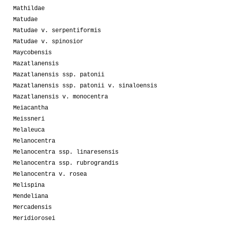
Mathildae
Matudae
Matudae v. serpentiformis
Matudae v. spinosior
Maycobensis
Mazatlanensis
Mazatlanensis ssp. patonii
Mazatlanensis ssp. patonii v. sinaloensis
Mazatlanensis v. monocentra
Meiacantha
Meissneri
Melaleuca
Melanocentra
Melanocentra ssp. linaresensis
Melanocentra ssp. rubrograndis
Melanocentra v. rosea
Melispina
Mendeliana
Mercadensis
Meridiorosei