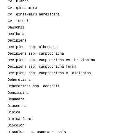
Cv. Blando
Cv. ginsa-maru
Cv. ginsa-maru aureispina
Cv. teresia
Dawsonii
Dealbata
Decipiens
Decipiens ssp. albescens
Decipiens ssp. camptotricha
Decipiens ssp. camptotricha cv. brevispina
Decipiens ssp. camptotricha forma
Decipiens ssp. camptotricha v. albispina
Deherdtiana
Deherdtiana ssp. dodsonii
Densispina
Denudata
Diacentra
Dioica
Dioica forma
Discolor
Discolor ssp. esperanzaensis