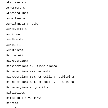
Atarjeaensis
Atroflorens
Atrosanguinea
Aureilanata
Aureilanata v. alba
Aureoviridis
Auricoma
Aurihamata
Aurisaeta
Auritricha
Bachmannii
Backebergiana
Backebergiana cv. fiore bianco
Backebergiana ssp. ernestii
Backebergiana ssp. ernestii v. albispina
Backebergiana ssp. ernestii v. bispinosa
Backebergiana v. gracilis
Balsasoides
Bambusiphila v. parva
Barbata