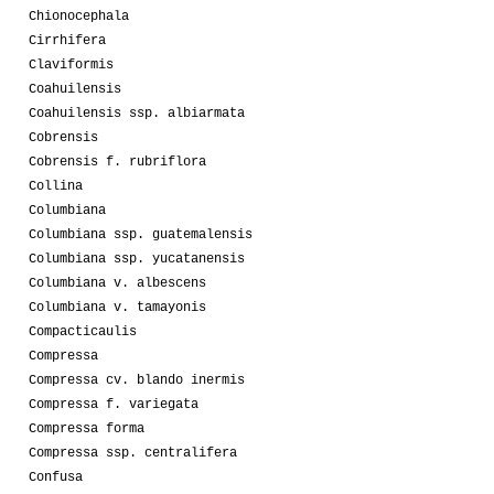
Chionocephala
Cirrhifera
Claviformis
Coahuilensis
Coahuilensis ssp. albiarmata
Cobrensis
Cobrensis f. rubriflora
Collina
Columbiana
Columbiana ssp. guatemalensis
Columbiana ssp. yucatanensis
Columbiana v. albescens
Columbiana v. tamayonis
Compacticaulis
Compressa
Compressa cv. blando inermis
Compressa f. variegata
Compressa forma
Compressa ssp. centralifera
Confusa