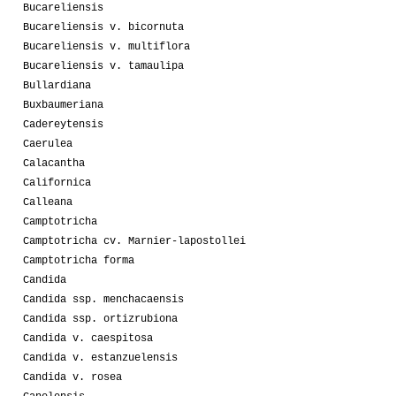
Bucareliensis
Bucareliensis v. bicornuta
Bucareliensis v. multiflora
Bucareliensis v. tamaulipa
Bullardiana
Buxbaumeriana
Cadereytensis
Caerulea
Calacantha
Californica
Calleana
Camptotricha
Camptotricha cv. Marnier-lapostollei
Camptotricha forma
Candida
Candida ssp. menchacaensis
Candida ssp. ortizrubiona
Candida v. caespitosa
Candida v. estanzuelensis
Candida v. rosea