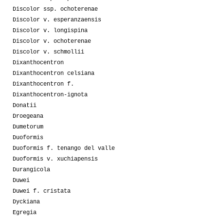
Discolor ssp. ochoterenae
Discolor v. esperanzaensis
Discolor v. longispina
Discolor v. ochoterenae
Discolor v. schmollii
Dixanthocentron
Dixanthocentron celsiana
Dixanthocentron f.
Dixanthocentron-ignota
Donatii
Droegeana
Dumetorum
Duoformis
Duoformis f. tenango del valle
Duoformis v. xuchiapensis
Durangicola
Duwei
Duwei f. cristata
Dyckiana
Egregia