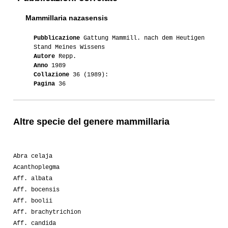
Mammillaria nazasensis
Pubblicazione
Gattung Mammill. nach dem Heutigen
Stand Meines Wissens
Autore
Repp.
Anno
1989
Collazione
36 (1989):
Pagina
36
Altre specie del genere mammillaria
Abra celaja
Acanthoplegma
Aff. albata
Aff. bocensis
Aff. boolii
Aff. brachytrichion
Aff. candida