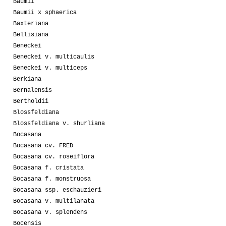
Baumii
Baumii x sphaerica
Baxteriana
Bellisiana
Beneckei
Beneckei v. multicaulis
Beneckei v. multiceps
Berkiana
Bernalensis
Bertholdii
Blossfeldiana
Blossfeldiana v. shurliana
Bocasana
Bocasana cv. FRED
Bocasana cv. roseiflora
Bocasana f. cristata
Bocasana f. monstruosa
Bocasana ssp. eschauzieri
Bocasana v. multilanata
Bocasana v. splendens
Bocensis