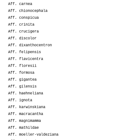
Aff. carnea
Aff. chionocephala
Aff. conspicua
Aff. crinita
Aff. crucigera
Aff. discolor
Aff. dixanthocentron
Aff. felipensis
Aff. flavicentra
Aff. floresii
Aff. formosa
Aff. gigantea
Aff. gilensis
Aff. haehneliana
Aff. ignota
Aff. karwinskiana
Aff. macracantha
Aff. magnimamma
Aff. mathildae
Aff. moeller-valdeziana