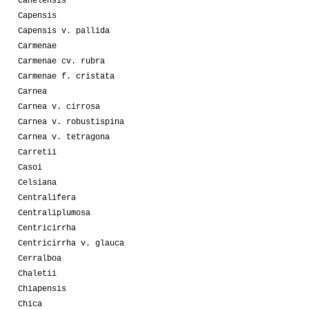
Canelensis
Capensis
Capensis v. pallida
Carmenae
Carmenae cv. rubra
Carmenae f. cristata
Carnea
Carnea v. cirrosa
Carnea v. robustispina
Carnea v. tetragona
Carretii
Casoi
Celsiana
Centralifera
Centraliplumosa
Centricirrha
Centricirrha v. glauca
Cerralboa
Chaletii
Chiapensis
Chica