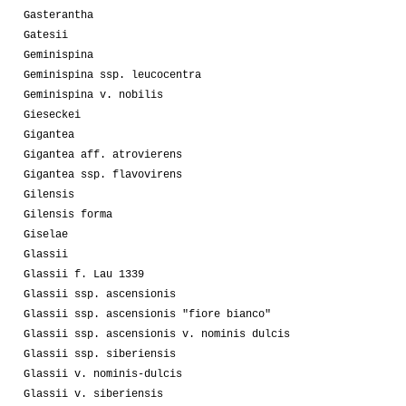
Gasterantha
Gatesii
Geminispina
Geminispina ssp. leucocentra
Geminispina v. nobilis
Gieseckei
Gigantea
Gigantea aff. atrovierens
Gigantea ssp. flavovirens
Gilensis
Gilensis forma
Giselae
Glassii
Glassii f. Lau 1339
Glassii ssp. ascensionis
Glassii ssp. ascensionis "fiore bianco"
Glassii ssp. ascensionis v. nominis dulcis
Glassii ssp. siberiensis
Glassii v. nominis-dulcis
Glassii v. siberiensis