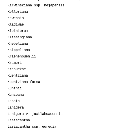
Karwinskiana ssp. nejapensis
Kelleriana
Kewensis
Kladiwae
Kleiniorum
Klissingiana
Knebeliana
Knippeliana
Kraehenbuehlii
Krameri
Krasuckae
Kuentziana
Kuentziana forma
Kunthii
Kunzeana
Lanata
Lanigera
Lanigera v. juxtlahuacensis
Lasiacantha
Lasiacantha ssp. egregia