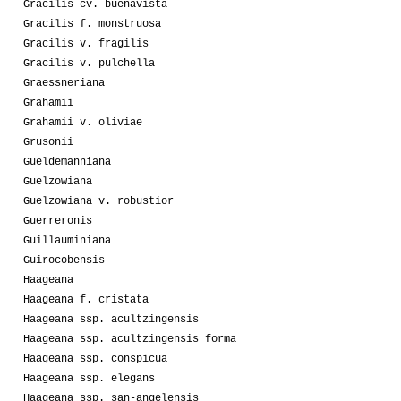
Gracilis cv. buenavista
Gracilis f. monstruosa
Gracilis v. fragilis
Gracilis v. pulchella
Graessneriana
Grahamii
Grahamii v. oliviae
Grusonii
Gueldemanniana
Guelzowiana
Guelzowiana v. robustior
Guerreronis
Guillauminiana
Guirocobensis
Haageana
Haageana f. cristata
Haageana ssp. acultzingensis
Haageana ssp. acultzingensis forma
Haageana ssp. conspicua
Haageana ssp. elegans
Haageana ssp. san-angelensis