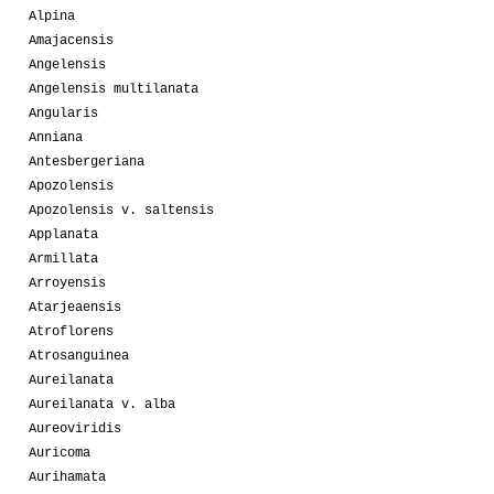
Alpina
Amajacensis
Angelensis
Angelensis multilanata
Angularis
Anniana
Antesbergeriana
Apozolensis
Apozolensis v. saltensis
Applanata
Armillata
Arroyensis
Atarjeaensis
Atroflorens
Atrosanguinea
Aureilanata
Aureilanata v. alba
Aureoviridis
Auricoma
Aurihamata