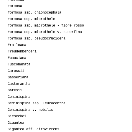
Formosa
Formosa ssp. chionocephala
Formosa ssp. microthele
Formosa ssp. microthele - fiore rosso
Formosa ssp. microthele v. superfina
Formosa ssp. pseudocrucigera
Fraileana
Freudenbergeri
Fuauxiana
Fuscohamata
Garessii
Gasseriana
Gasterantha
Gatesii
Geminispina
Geminispina ssp. leucocentra
Geminispina v. nobilis
Gieseckei
Gigantea
Gigantea aff. atrovierens