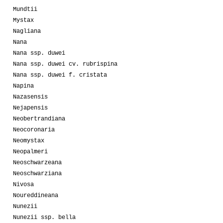
Mundtii
Mystax
Nagliana
Nana
Nana ssp. duwei
Nana ssp. duwei cv. rubrispina
Nana ssp. duwei f. cristata
Napina
Nazasensis
Nejapensis
Neobertrandiana
Neocoronaria
Neomystax
Neopalmeri
Neoschwarzeana
Neoschwarziana
Nivosa
Noureddineana
Nunezii
Nunezii ssp. bella