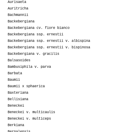
Aurisaeta
Auritricha
Bachmannii
Backebergiana
Backebergiana cv. fiore bianco
Backebergiana ssp. ernestii
Backebergiana ssp. ernestii v. albispina
Backebergiana ssp. ernestii v. bispinosa
Backebergiana v. gracilis
Balsasoides
Bambusiphila v. parva
Barbata
Baumii
Baumii x sphaerica
Baxteriana
Bellisiana
Beneckei
Beneckei v. multicaulis
Beneckei v. multiceps
Berkiana
Bernalensis