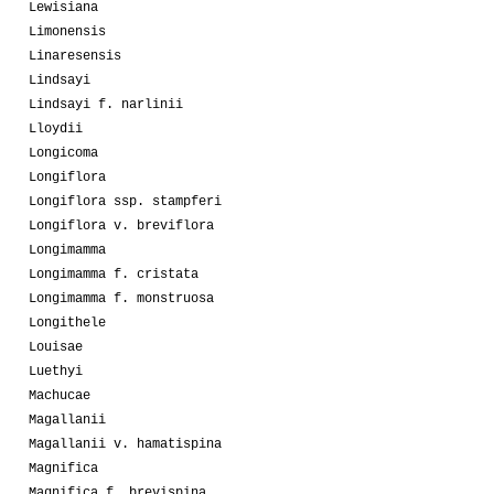
Lewisiana
Limonensis
Linaresensis
Lindsayi
Lindsayi f. narlinii
Lloydii
Longicoma
Longiflora
Longiflora ssp. stampferi
Longiflora v. breviflora
Longimamma
Longimamma f. cristata
Longimamma f. monstruosa
Longithele
Louisae
Luethyi
Machucae
Magallanii
Magallanii v. hamatispina
Magnifica
Magnifica f. brevispina