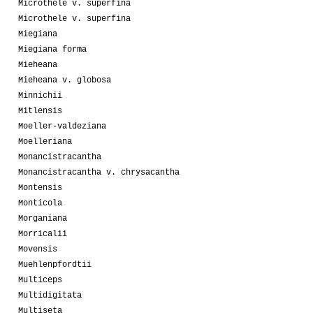
Microthele v. superfina
Microthele v. superfina
Miegiana
Miegiana forma
Mieheana
Mieheana v. globosa
Minnichii
Mitlensis
Moeller-valdeziana
Moelleriana
Monancistracantha
Monancistracantha v. chrysacantha
Montensis
Monticola
Morganiana
Morricalii
Movensis
Muehlenpfordtii
Multiceps
Multidigitata
Multiseta