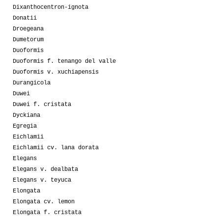
Dixanthocentron-ignota
Donatii
Droegeana
Dumetorum
Duoformis
Duoformis f. tenango del valle
Duoformis v. xuchiapensis
Durangicola
Duwei
Duwei f. cristata
Dyckiana
Egregia
Eichlamii
Eichlamii cv. lana dorata
Elegans
Elegans v. dealbata
Elegans v. teyuca
Elongata
Elongata cv. lemon
Elongata f. cristata