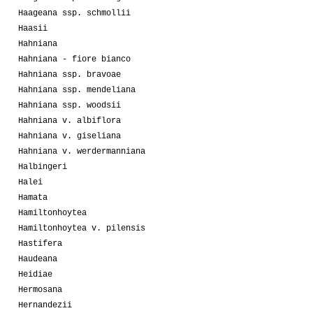
Haageana ssp. schmollii
Haasii
Hahniana
Hahniana - fiore bianco
Hahniana ssp. bravoae
Hahniana ssp. mendeliana
Hahniana ssp. woodsii
Hahniana v. albiflora
Hahniana v. giseliana
Hahniana v. werdermanniana
Halbingeri
Halei
Hamata
Hamiltonhoytea
Hamiltonhoytea v. pilensis
Hastifera
Haudeana
Heidiae
Hermosana
Hernandezii