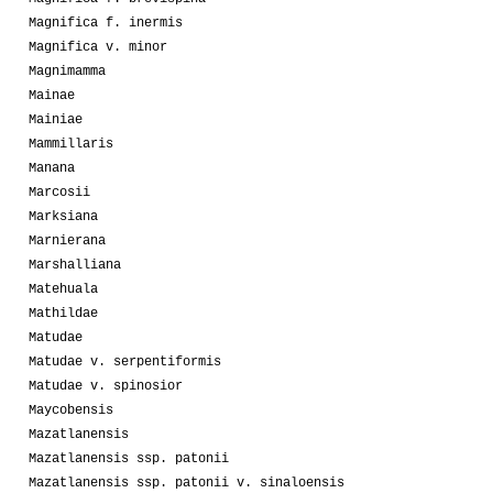
Magnifica f. inermis
Magnifica v. minor
Magnimamma
Mainae
Mainiae
Mammillaris
Manana
Marcosii
Marksiana
Marnierana
Marshalliana
Matehuala
Mathildae
Matudae
Matudae v. serpentiformis
Matudae v. spinosior
Maycobensis
Mazatlanensis
Mazatlanensis ssp. patonii
Mazatlanensis ssp. patonii v. sinaloensis