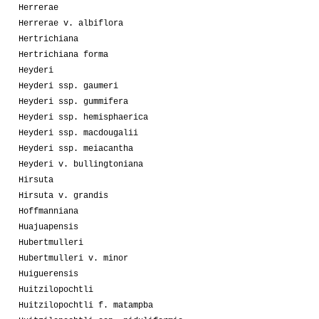
Herrerae
Herrerae v. albiflora
Hertrichiana
Hertrichiana forma
Heyderi
Heyderi ssp. gaumeri
Heyderi ssp. gummifera
Heyderi ssp. hemisphaerica
Heyderi ssp. macdougalii
Heyderi ssp. meiacantha
Heyderi v. bullingtoniana
Hirsuta
Hirsuta v. grandis
Hoffmanniana
Huajuapensis
Hubertmulleri
Hubertmulleri v. minor
Huiguerensis
Huitzilopochtli
Huitzilopochtli f. matampba