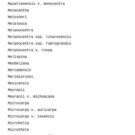
Mazatlanensis v. monocentra
Meiacantha
Meissneri
Melaleuca
Melanocentra
Melanocentra ssp. linaresensis
Melanocentra ssp. rubrograndis
Melanocentra v. rosea
Melispina
Mendeliana
Mercadensis
Meridiorosei
Mexicensis
Meyranii
Meyranii v. michoacana
Microcarpa
Microcarpa v. auricarpa
Microcarpa v. texensis
Microhelia
Microthele