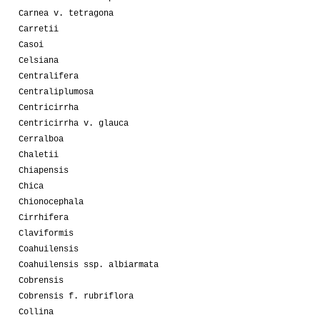
Carnea v. tetragona
Carretii
Casoi
Celsiana
Centralifera
Centraliplumosa
Centricirrha
Centricirrha v. glauca
Cerralboa
Chaletii
Chiapensis
Chica
Chionocephala
Cirrhifera
Claviformis
Coahuilensis
Coahuilensis ssp. albiarmata
Cobrensis
Cobrensis f. rubriflora
Collina