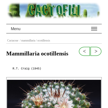
Menu
Cactaceae
/ mammillaria
/ ocotillensis
<
>
Mammillaria ocotillensis
R.T. Craig (1945)