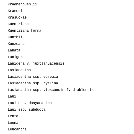
Kraehenbuehlii
Krameri
Krasuckae
Kuentziana
Kuentziana forma
Kunthii
Kunzeana
Lanata
Lanigera
Lanigera v. juxtlahuacensis
Lasiacantha
Lasiacantha ssp. egregia
Lasiacantha ssp. hyalina
Lasiacantha ssp. viescensis f. diablensis
Laui
Laui ssp. dasyacantha
Laui ssp. subducta
Lenta
Leona
Leucantha