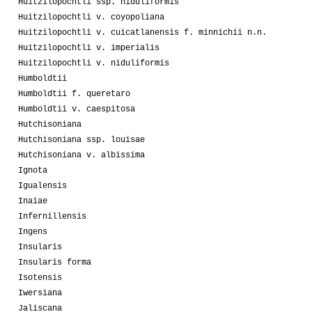
Huitzilopochtli ssp. niduliformis
Huitzilopochtli v. coyopoliana
Huitzilopochtli v. cuicatlanensis f. minnichii n.n.
Huitzilopochtli v. imperialis
Huitzilopochtli v. niduliformis
Humboldtii
Humboldtii f. queretaro
Humboldtii v. caespitosa
Hutchisoniana
Hutchisoniana ssp. louisae
Hutchisoniana v. albissima
Ignota
Igualensis
Inaiae
Infernillensis
Ingens
Insularis
Insularis forma
Isotensis
Iwersiana
Jaliscana