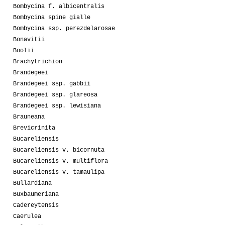
Bombycina f. albicentralis
Bombycina spine gialle
Bombycina ssp. perezdelarosae
Bonavitii
Boolii
Brachytrichion
Brandegeei
Brandegeei ssp. gabbii
Brandegeei ssp. glareosa
Brandegeei ssp. lewisiana
Brauneana
Brevicrinita
Bucareliensis
Bucareliensis v. bicornuta
Bucareliensis v. multiflora
Bucareliensis v. tamaulipa
Bullardiana
Buxbaumeriana
Cadereytensis
Caerulea