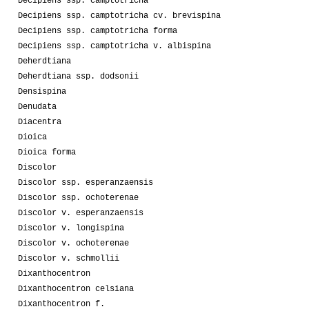
Decipiens ssp. camptotricha
Decipiens ssp. camptotricha cv. brevispina
Decipiens ssp. camptotricha forma
Decipiens ssp. camptotricha v. albispina
Deherdtiana
Deherdtiana ssp. dodsonii
Densispina
Denudata
Diacentra
Dioica
Dioica forma
Discolor
Discolor ssp. esperanzaensis
Discolor ssp. ochoterenae
Discolor v. esperanzaensis
Discolor v. longispina
Discolor v. ochoterenae
Discolor v. schmollii
Dixanthocentron
Dixanthocentron celsiana
Dixanthocentron f.