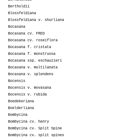
Bertholdii
Blossfeldiana
Blossfeldiana v. shurliana
Bocasana
Bocasana cv. FRED
Bocasana cv. roseiflora
Bocasana f. cristata
Bocasana f. monstruosa
Bocasana ssp. eschauzieri
Bocasana v. multilanata
Bocasana v. splendens
Bocensis
Bocensis v. movasana
Bocensis v. rubida
Boedekeriana
Boelderliana
Bombycina
Bombycina cv. henry
Bombycina cv. Split Spine
Bombycina cv. split spines