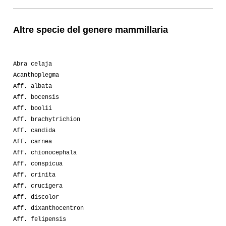
Altre specie del genere mammillaria
Abra celaja
Acanthoplegma
Aff. albata
Aff. bocensis
Aff. boolii
Aff. brachytrichion
Aff. candida
Aff. carnea
Aff. chionocephala
Aff. conspicua
Aff. crinita
Aff. crucigera
Aff. discolor
Aff. dixanthocentron
Aff. felipensis