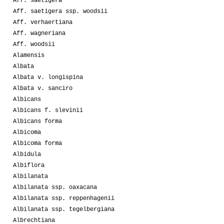
Aff. saetigera
Aff. saetigera ssp. woodsii
Aff. verhaertiana
Aff. wagneriana
Aff. woodsii
Alamensis
Albata
Albata v. longispina
Albata v. sanciro
Albicans
Albicans f. slevinii
Albicans forma
Albicoma
Albicoma forma
Albidula
Albiflora
Albilanata
Albilanata ssp. oaxacana
Albilanata ssp. reppenhagenii
Albilanata ssp. tegelbergiana
Albrechtiana