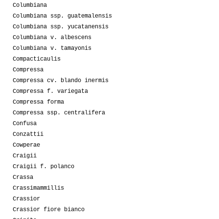
Columbiana
Columbiana ssp. guatemalensis
Columbiana ssp. yucatanensis
Columbiana v. albescens
Columbiana v. tamayonis
Compacticaulis
Compressa
Compressa cv. blando inermis
Compressa f. variegata
Compressa forma
Compressa ssp. centralifera
Confusa
Conzattii
Cowperae
Craigii
Craigii f. polanco
Crassa
Crassimammillis
Crassior
Crassior fiore bianco