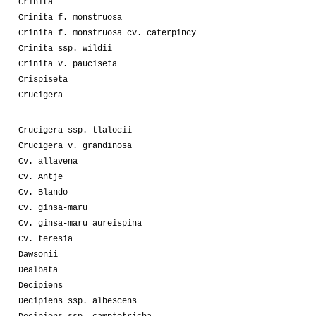
Crinita
Crinita f. monstruosa
Crinita f. monstruosa cv. caterpincy
Crinita ssp. wildii
Crinita v. pauciseta
Crispiseta
Crucigera
Crucigera ssp. tlalocii
Crucigera v. grandinosa
Cv. allavena
Cv. Antje
Cv. Blando
Cv. ginsa-maru
Cv. ginsa-maru aureispina
Cv. teresia
Dawsonii
Dealbata
Decipiens
Decipiens ssp. albescens