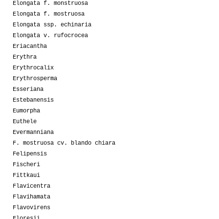
Elongata f. monstruosa
Elongata f. mostruosa
Elongata ssp. echinaria
Elongata v. rufocrocea
Eriacantha
Erythra
Erythrocalix
Erythrosperma
Esseriana
Estebanensis
Eumorpha
Euthele
Evermanniana
F. mostruosa cv. blando chiara
Felipensis
Fischeri
Fittkaui
Flavicentra
Flavihamata
Flavovirens
Floresii