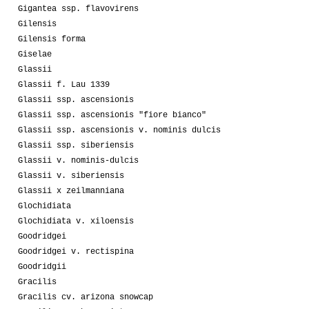
Gigantea ssp. flavovirens
Gilensis
Gilensis forma
Giselae
Glassii
Glassii f. Lau 1339
Glassii ssp. ascensionis
Glassii ssp. ascensionis "fiore bianco"
Glassii ssp. ascensionis v. nominis dulcis
Glassii ssp. siberiensis
Glassii v. nominis-dulcis
Glassii v. siberiensis
Glassii x zeilmanniana
Glochidiata
Glochidiata v. xiloensis
Goodridgei
Goodridgei v. rectispina
Goodridgii
Gracilis
Gracilis cv. arizona snowcap