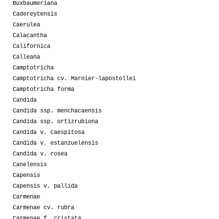
Buxbaumeriana
Cadereytensis
Caerulea
Calacantha
Californica
Calleana
Camptotricha
Camptotricha cv. Marnier-lapostollei
Camptotricha forma
Candida
Candida ssp. menchacaensis
Candida ssp. ortizrubiona
Candida v. caespitosa
Candida v. estanzuelensis
Candida v. rosea
Canelensis
Capensis
Capensis v. pallida
Carmenae
Carmenae cv. rubra
Carmenae f. cristata