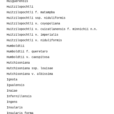
Huiguerensis
Huitzilopochtli
Huitzilopochtli f. matampba
Huitzilopochtli ssp. niduliformis
Huitzilopochtli v. coyopoliana
Huitzilopochtli v. cuicatlanensis f. minnichii n.n.
Huitzilopochtli v. imperialis
Huitzilopochtli v. niduliformis
Humboldtii
Humboldtii f. queretaro
Humboldtii v. caespitosa
Hutchisoniana
Hutchisoniana ssp. louisae
Hutchisoniana v. albissima
Ignota
Igualensis
Inaiae
Infernillensis
Ingens
Insularis
Insularis forma