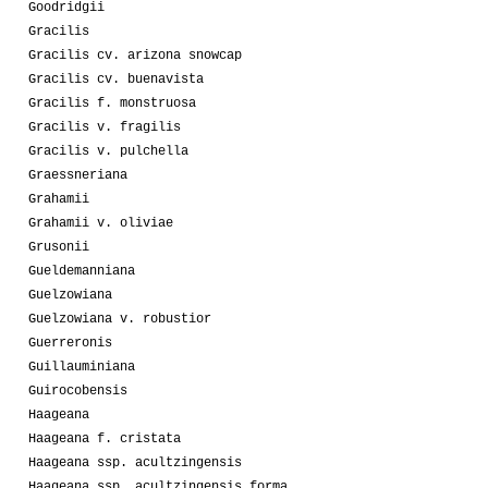
Goodridgii
Gracilis
Gracilis cv. arizona snowcap
Gracilis cv. buenavista
Gracilis f. monstruosa
Gracilis v. fragilis
Gracilis v. pulchella
Graessneriana
Grahamii
Grahamii v. oliviae
Grusonii
Gueldemanniana
Guelzowiana
Guelzowiana v. robustior
Guerreronis
Guillauminiana
Guirocobensis
Haageana
Haageana f. cristata
Haageana ssp. acultzingensis
Haageana ssp. acultzingensis forma