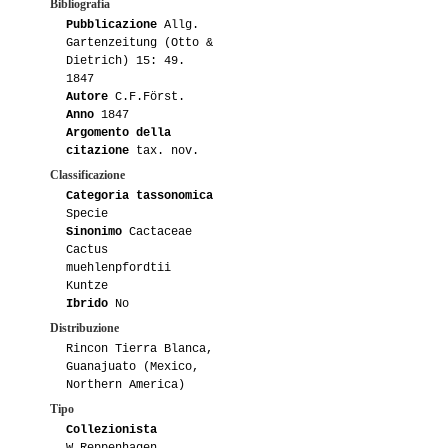
Bibliografia
Pubblicazione
Allg.
Gartenzeitung (Otto &
Dietrich) 15: 49.
1847
Autore
C.F.Först.
Anno
1847
Argomento della
citazione
tax. nov.
Classificazione
Categoria tassonomica
Specie
Sinonimo
Cactaceae
Cactus
muehlenpfordtii
Kuntze
Ibrido
No
Distribuzione
Rincon Tierra Blanca,
Guanajuato (Mexico,
Northern America)
Tipo
Collezionista
W.Reppenhagen