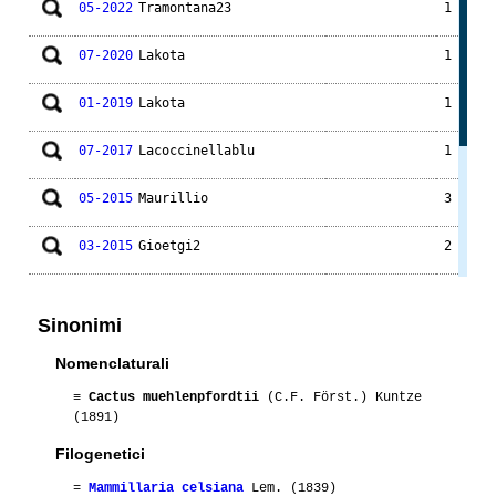
05-2022
Tramontana23
1
07-2020
Lakota
1
01-2019
Lakota
1
07-2017
Lacoccinellablu
1
05-2015
Maurillio
3
03-2015
Gioetgi2
2
01-2012
+Kaktengo+
2
LAU1488
Sinonimi
01-2010
Tatella2000
1
Nomenclaturali
07-2010
Maurillio
1
CS35BIS99
≡
Cactus muehlenpfordtii
(C.F. Först.) Kuntze
(1891)
01-2008
Cactus
1
Filogenetici
=
Mammillaria celsiana
Lem. (1839)