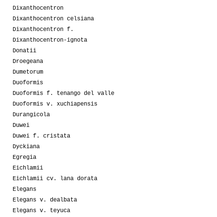
Dixanthocentron
Dixanthocentron celsiana
Dixanthocentron f.
Dixanthocentron-ignota
Donatii
Droegeana
Dumetorum
Duoformis
Duoformis f. tenango del valle
Duoformis v. xuchiapensis
Durangicola
Duwei
Duwei f. cristata
Dyckiana
Egregia
Eichlamii
Eichlamii cv. lana dorata
Elegans
Elegans v. dealbata
Elegans v. teyuca