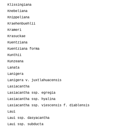
Klissingiana
Knebeliana
Knippeliana
Kraehenbuehlii
Krameri
Krasuckae
Kuentziana
Kuentziana forma
Kunthii
Kunzeana
Lanata
Lanigera
Lanigera v. juxtlahuacensis
Lasiacantha
Lasiacantha ssp. egregia
Lasiacantha ssp. hyalina
Lasiacantha ssp. viescensis f. diablensis
Laui
Laui ssp. dasyacantha
Laui ssp. subducta