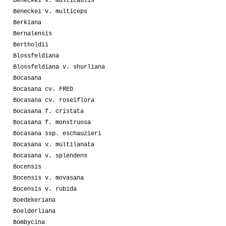
Beneckei v. multicaulis
Beneckei v. multiceps
Berkiana
Bernalensis
Bertholdii
Blossfeldiana
Blossfeldiana v. shurliana
Bocasana
Bocasana cv. FRED
Bocasana cv. roseiflora
Bocasana f. cristata
Bocasana f. monstruosa
Bocasana ssp. eschauzieri
Bocasana v. multilanata
Bocasana v. splendens
Bocensis
Bocensis v. movasana
Bocensis v. rubida
Boedekeriana
Boelderliana
Bombycina