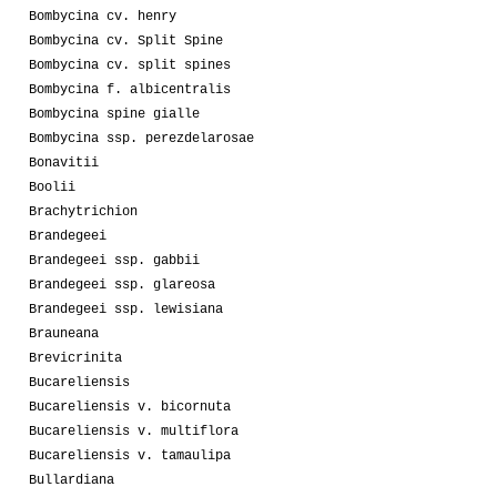
Bombycina cv. henry
Bombycina cv. Split Spine
Bombycina cv. split spines
Bombycina f. albicentralis
Bombycina spine gialle
Bombycina ssp. perezdelarosae
Bonavitii
Boolii
Brachytrichion
Brandegeei
Brandegeei ssp. gabbii
Brandegeei ssp. glareosa
Brandegeei ssp. lewisiana
Brauneana
Brevicrinita
Bucareliensis
Bucareliensis v. bicornuta
Bucareliensis v. multiflora
Bucareliensis v. tamaulipa
Bullardiana