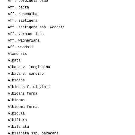
Aff. perezdelarosae
Aff. picta
Aff. roseoalba
Aff. saetigera
Aff. saetigera ssp. woodsii
Aff. verhaertiana
Aff. wagneriana
Aff. woodsii
Alamensis
Albata
Albata v. longispina
Albata v. sanciro
Albicans
Albicans f. slevinii
Albicans forma
Albicoma
Albicoma forma
Albidula
Albiflora
Albilanata
Albilanata ssp. oaxacana