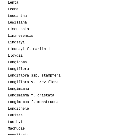
Lenta
Leona
Leucantha
Lewisiana
Limonensis
Linaresensis
Lindsayi
Lindsayi f. narlinii
Lloydii
Longicoma
Longiflora
Longiflora ssp. stampferi
Longiflora v. breviflora
Longimamma
Longimamma f. cristata
Longimamma f. monstruosa
Longithele
Louisae
Luethyi
Machucae