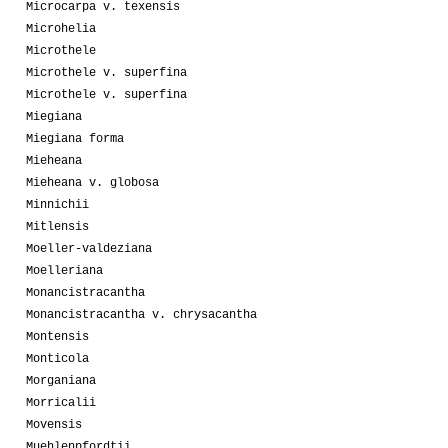
Microcarpa v. texensis
Microhelia
Microthele
Microthele v. superfina
Microthele v. superfina
Miegiana
Miegiana forma
Mieheana
Mieheana v. globosa
Minnichii
Mitlensis
Moeller-valdeziana
Moelleriana
Monancistracantha
Monancistracantha v. chrysacantha
Montensis
Monticola
Morganiana
Morricalii
Movensis
Muehlenpfordtii