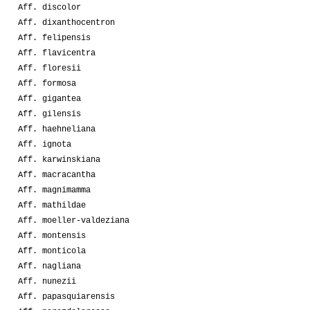
Aff. discolor
Aff. dixanthocentron
Aff. felipensis
Aff. flavicentra
Aff. floresii
Aff. formosa
Aff. gigantea
Aff. gilensis
Aff. haehneliana
Aff. ignota
Aff. karwinskiana
Aff. macracantha
Aff. magnimamma
Aff. mathildae
Aff. moeller-valdeziana
Aff. montensis
Aff. monticola
Aff. nagliana
Aff. nunezii
Aff. papasquiarensis