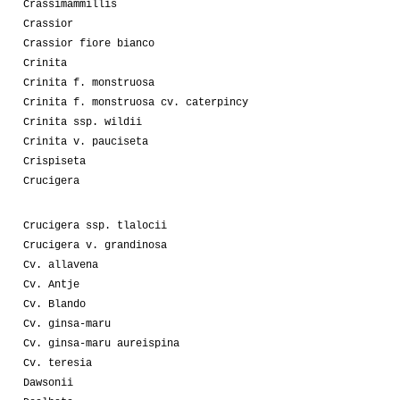
Crassimammillis
Crassior
Crassior fiore bianco
Crinita
Crinita f. monstruosa
Crinita f. monstruosa cv. caterpincy
Crinita ssp. wildii
Crinita v. pauciseta
Crispiseta
Crucigera
Crucigera ssp. tlalocii
Crucigera v. grandinosa
Cv. allavena
Cv. Antje
Cv. Blando
Cv. ginsa-maru
Cv. ginsa-maru aureispina
Cv. teresia
Dawsonii