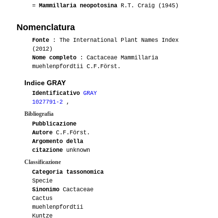
=
Mammillaria neopotosina
R.T. Craig (1945)
Nomenclatura
Fonte
: The International Plant Names Index
(2012)
Nome completo
: Cactaceae Mammillaria
muehlenpfordtii C.F.Först.
Indice GRAY
Identificativo
GRAY
1027791-2
,
Bibliografia
Pubblicazione
Autore
C.F.Först.
Argomento della
citazione
unknown
Classificazione
Categoria tassonomica
Specie
Sinonimo
Cactaceae
Cactus
muehlenpfordtii
Kuntze