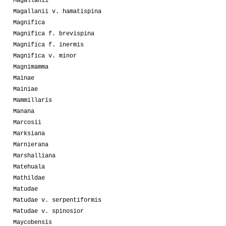
Magallanii
Magallanii v. hamatispina
Magnifica
Magnifica f. brevispina
Magnifica f. inermis
Magnifica v. minor
Magnimamma
Mainae
Mainiae
Mammillaris
Manana
Marcosii
Marksiana
Marnierana
Marshalliana
Matehuala
Mathildae
Matudae
Matudae v. serpentiformis
Matudae v. spinosior
Maycobensis