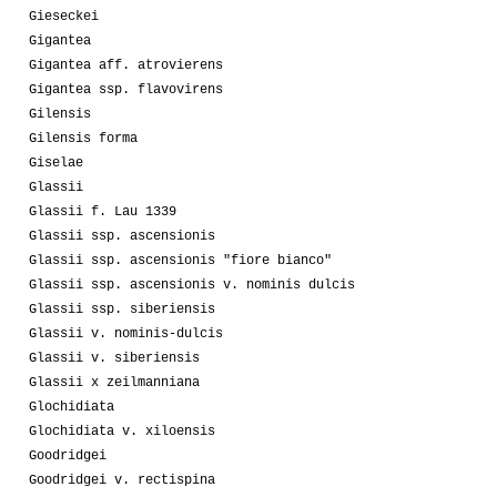
Gieseckei
Gigantea
Gigantea aff. atrovierens
Gigantea ssp. flavovirens
Gilensis
Gilensis forma
Giselae
Glassii
Glassii f. Lau 1339
Glassii ssp. ascensionis
Glassii ssp. ascensionis "fiore bianco"
Glassii ssp. ascensionis v. nominis dulcis
Glassii ssp. siberiensis
Glassii v. nominis-dulcis
Glassii v. siberiensis
Glassii x zeilmanniana
Glochidiata
Glochidiata v. xiloensis
Goodridgei
Goodridgei v. rectispina