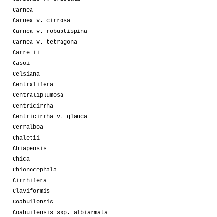
Carnea
Carnea v. cirrosa
Carnea v. robustispina
Carnea v. tetragona
Carretii
Casoi
Celsiana
Centralifera
Centraliplumosa
Centricirrha
Centricirrha v. glauca
Cerralboa
Chaletii
Chiapensis
Chica
Chionocephala
Cirrhifera
Claviformis
Coahuilensis
Coahuilensis ssp. albiarmata