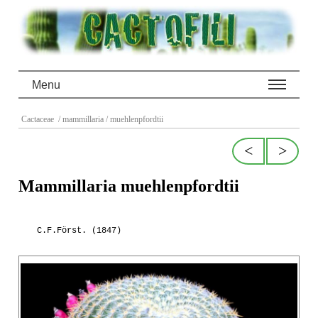
Menu
Cactaceae
/ mammillaria
/ muehlenpfordtii
<
>
Mammillaria muehlenpfordtii
C.F.Först. (1847)