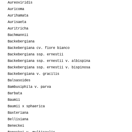
Aureoviridis
Auricoma
Aurihamata
Aurisaeta
Auritricha
Bachmannii
Backebergiana
Backebergiana cv. fiore bianco
Backebergiana ssp. ernestii
Backebergiana ssp. ernestii v. albispina
Backebergiana ssp. ernestii v. bispinosa
Backebergiana v. gracilis
Balsasoides
Bambusiphila v. parva
Barbata
Baumii
Baumii x sphaerica
Baxteriana
Bellisiana
Beneckei