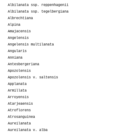
Albilanata ssp. reppenhagenii
Albilanata ssp. tegelbergiana
Albrechtiana
Alpina
Amajacensis
Angelensis
Angelensis multilanata
Angularis
Anniana
Antesbergeriana
Apozolensis
Apozolensis v. saltensis
Applanata
Armillata
Arroyensis
Atarjeaensis
Atroflorens
Atrosanguinea
Aureilanata
Aureilanata v. alba