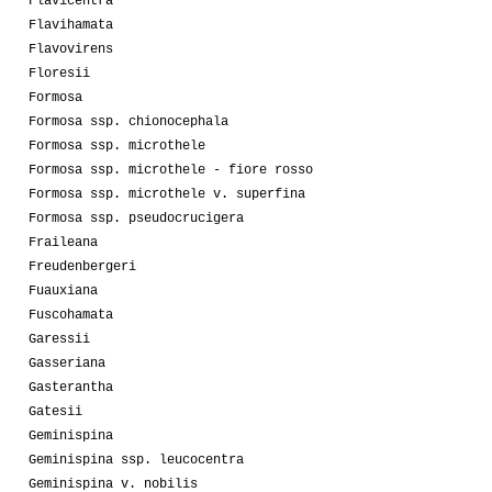
Flavicentra
Flavihamata
Flavovirens
Floresii
Formosa
Formosa ssp. chionocephala
Formosa ssp. microthele
Formosa ssp. microthele - fiore rosso
Formosa ssp. microthele v. superfina
Formosa ssp. pseudocrucigera
Fraileana
Freudenbergeri
Fuauxiana
Fuscohamata
Garessii
Gasseriana
Gasterantha
Gatesii
Geminispina
Geminispina ssp. leucocentra
Geminispina v. nobilis