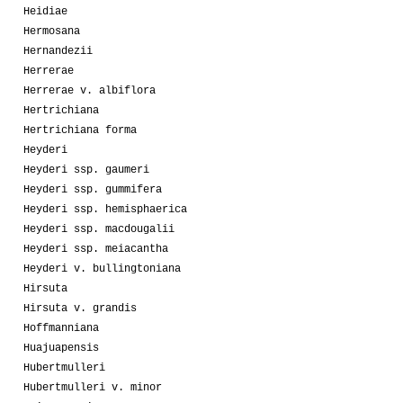
Heidiae
Hermosana
Hernandezii
Herrerae
Herrerae v. albiflora
Hertrichiana
Hertrichiana forma
Heyderi
Heyderi ssp. gaumeri
Heyderi ssp. gummifera
Heyderi ssp. hemisphaerica
Heyderi ssp. macdougalii
Heyderi ssp. meiacantha
Heyderi v. bullingtoniana
Hirsuta
Hirsuta v. grandis
Hoffmanniana
Huajuapensis
Hubertmulleri
Hubertmulleri v. minor