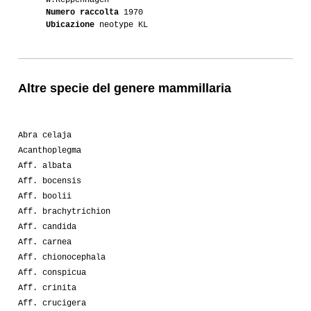
Numero raccolta
1970
Ubicazione
neotype KL
Altre specie del genere mammillaria
Abra celaja
Acanthoplegma
Aff. albata
Aff. bocensis
Aff. boolii
Aff. brachytrichion
Aff. candida
Aff. carnea
Aff. chionocephala
Aff. conspicua
Aff. crinita
Aff. crucigera