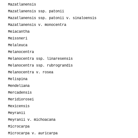
Mazatlanensis
Mazatlanensis ssp. patonii
Mazatlanensis ssp. patonii v. sinaloensis
Mazatlanensis v. monocentra
Meiacantha
Meissneri
Melaleuca
Melanocentra
Melanocentra ssp. linaresensis
Melanocentra ssp. rubrograndis
Melanocentra v. rosea
Melispina
Mendeliana
Mercadensis
Meridiorosei
Mexicensis
Meyranii
Meyranii v. michoacana
Microcarpa
Microcarpa v. auricarpa