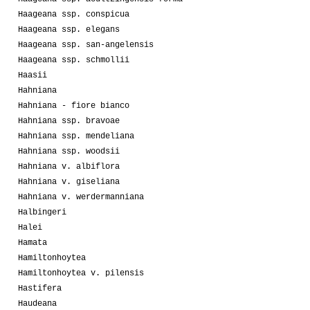
Haageana ssp. conspicua
Haageana ssp. elegans
Haageana ssp. san-angelensis
Haageana ssp. schmollii
Haasii
Hahniana
Hahniana - fiore bianco
Hahniana ssp. bravoae
Hahniana ssp. mendeliana
Hahniana ssp. woodsii
Hahniana v. albiflora
Hahniana v. giseliana
Hahniana v. werdermanniana
Halbingeri
Halei
Hamata
Hamiltonhoytea
Hamiltonhoytea v. pilensis
Hastifera
Haudeana