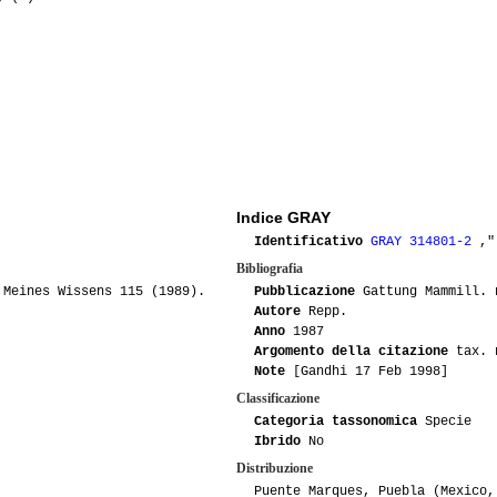
07-2008
Tonino
Indice GRAY
Identificativo
GRAY 314801-2
,"
Bibliografia
 Meines Wissens 115 (1989).
Pubblicazione
Gattung Mammill. n
Autore
Repp.
Anno
1987
Argomento della citazione
tax. 
Note
[Gandhi 17 Feb 1998]
Classificazione
Categoria tassonomica
Specie
Ibrido
No
Distribuzione
Puente Marques, Puebla (Mexico,