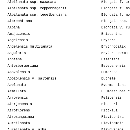
Albilanata ssp. oaxacana
Elongata f. cr
Albilanata ssp. reppenhagenii
Elongata f. mo
Albilanata ssp. tegelbergiana
Elongata f. mo
Albrechtiana
Elongata ssp. 
Alpina
Elongata v. ru
Amajacensis
Eriacantha
Angelensis
Erythra
Angelensis multilanata
Erythrocalix
Angularis
Erythrosperma
Anniana
Esseriana
Antesbergeriana
Estebanensis
Apozolensis
Eumorpha
Apozolensis v. saltensis
Euthele
Applanata
Evermanniana
Armillata
F. mostruosa c
Arroyensis
Felipensis
Atarjeaensis
Fischeri
Atroflorens
Fittkaui
Atrosanguinea
Flavicentra
Aureilanata
Flavihamata
Aureilanata v. alba
Flavovirens