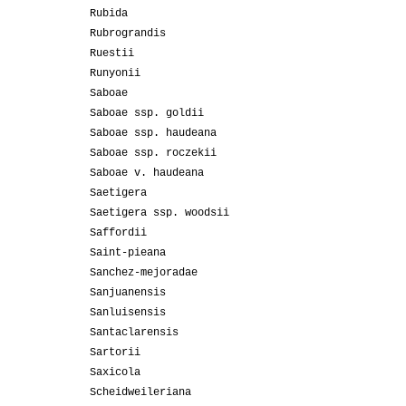
Rubida
Rubrograndis
Ruestii
Runyonii
Saboae
Saboae ssp. goldii
Saboae ssp. haudeana
Saboae ssp. roczekii
Saboae v. haudeana
Saetigera
Saetigera ssp. woodsii
Saffordii
Saint-pieana
Sanchez-mejoradae
Sanjuanensis
Sanluisensis
Santaclarensis
Sartorii
Saxicola
Scheidweileriana