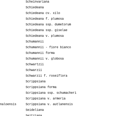
Scheinvariana
Schiedeana
Schiedeana cv. xilo
Schiedeana f. plumosa
Schiedeana ssp. dumetorum
Schiedeana ssp. giselae
Schiedeana v. plumosa
Schumannii
Schumannii - fiore bianco
Schumannii forma
Schumannii v. globosa
Schwartzii
Schwarzii
Schwarzii f. roseiflora
Scrippsiana
Scrippsiana forma
Scrippsiana ssp. schumacheri
Scrippsiana v. armeria
naloensis
Scrippsiana v. autlanensis
Seideliana
Seitziana