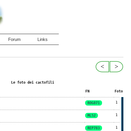
Forum
Links
<
>
Le foto dei cactofili
FN
Foto
1
ROG071
1
ML52
1
REP783