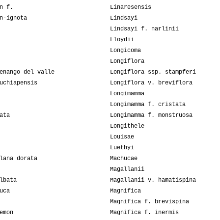
n f.
Linaresensis
n-ignota
Lindsayi
Lindsayi f. narlinii
Lloydii
Longicoma
Longiflora
enango del valle
Longiflora ssp. stampferi
uchiapensis
Longiflora v. breviflora
Longimamma
Longimamma f. cristata
ata
Longimamma f. monstruosa
Longithele
Louisae
Luethyi
lana dorata
Machucae
Magallanii
lbata
Magallanii v. hamatispina
uca
Magnifica
Magnifica f. brevispina
emon
Magnifica f. inermis