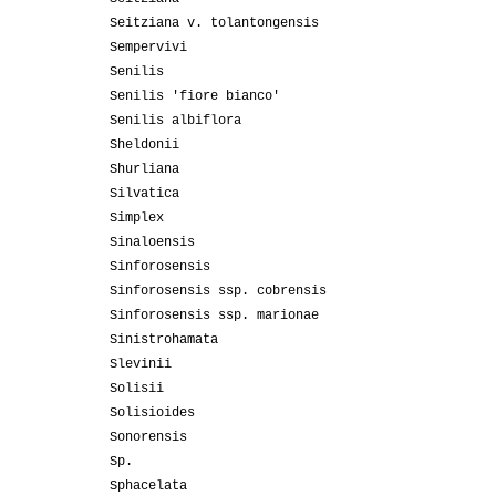
Seitziana v. tolantongensis
Sempervivi
Senilis
Senilis 'fiore bianco'
Senilis albiflora
Sheldonii
Shurliana
Silvatica
Simplex
Sinaloensis
Sinforosensis
Sinforosensis ssp. cobrensis
Sinforosensis ssp. marionae
Sinistrohamata
Slevinii
Solisii
Solisioides
Sonorensis
Sp.
Sphacelata