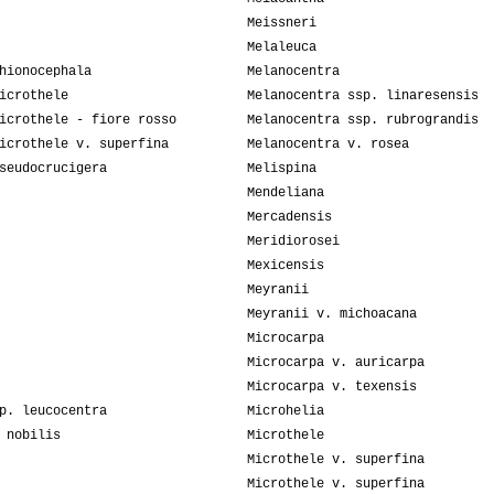
Meissneri
Melaleuca
hionocephala
Melanocentra
icrothele
Melanocentra ssp. linaresensis
icrothele - fiore rosso
Melanocentra ssp. rubrograndis
icrothele v. superfina
Melanocentra v. rosea
seudocrucigera
Melispina
Mendeliana
Mercadensis
Meridiorosei
Mexicensis
Meyranii
Meyranii v. michoacana
Microcarpa
Microcarpa v. auricarpa
Microcarpa v. texensis
p. leucocentra
Microhelia
 nobilis
Microthele
Microthele v. superfina
Microthele v. superfina