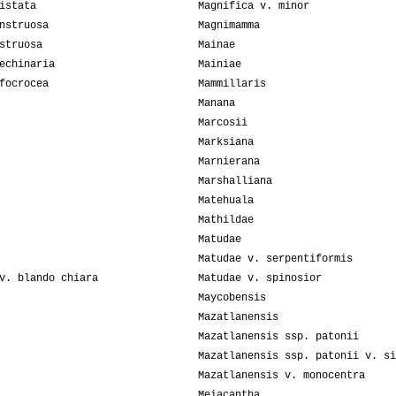
istata
Magnifica v. minor
nstruosa
Magnimamma
struosa
Mainae
echinaria
Mainiae
focrocea
Mammillaris
Manana
Marcosii
Marksiana
Marnierana
Marshalliana
Matehuala
Mathildae
Matudae
Matudae v. serpentiformis
v. blando chiara
Matudae v. spinosior
Maycobensis
Mazatlanensis
Mazatlanensis ssp. patonii
Mazatlanensis ssp. patonii v. si
Mazatlanensis v. monocentra
Meiacantha