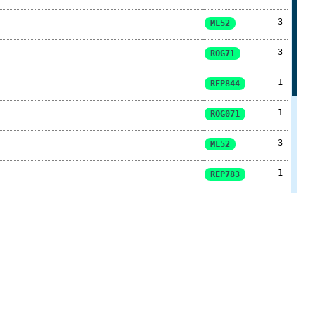
3
ML52
3
ROG71
1
REP844
1
ROG071
3
ML52
1
REP783
2
ROG071
4
4
REP783
1
REPP783