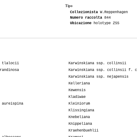
Tipo
Collezionista
W.Reppenhagen
Numero raccolta
844
Ubicazione
holotype ZSS
 tlalocii
Karwinskiana ssp. collinsii
randinosa
Karwinskiana ssp. collinsii f. c
Karwinskiana ssp. nejapensis
Kelleriana
Kewensis
Kladiwae
 aureispina
Kleiniorum
Klissingiana
Knebeliana
Knippeliana
Kraehenbuehlii