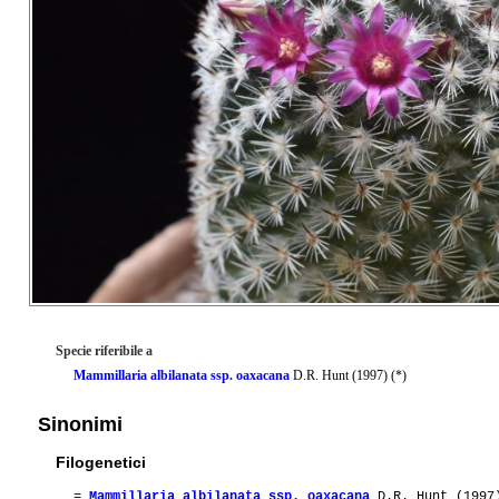
Specie riferibile a
Mammillaria albilanata ssp. oaxacana
D.R. Hunt (1997) (*)
Sinonimi
Filogenetici
=
Mammillaria albilanata ssp. oaxacana
D.R. Hunt (1997