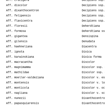
Aff. crucigera
Decipiens ssp.
Aff. discolor
Decipiens ssp.
Aff. dixanthocentron
Decipiens ssp.
Aff. felipensis
Decipiens ssp.
Aff. flavicentra
Decipiens ssp.
Aff. floresii
Deherdtiana
Aff. formosa
Deherdtiana ss
Aff. gigantea
Densispina
Aff. gilensis
Denudata
Aff. haehneliana
Diacentra
Aff. ignota
Dioica
Aff. karwinskiana
Dioica forma
Aff. macracantha
Discolor
Aff. magnimamma
Discolor ssp. 
Aff. mathildae
Discolor ssp. 
Aff. moeller-valdeziana
Discolor v. es
Aff. montensis
Discolor v. lo
Aff. monticola
Discolor v. oc
Aff. nagliana
Discolor v. sc
Aff. nunezii
Dixanthocentro
Aff. papasquiarensis
Dixanthocentro