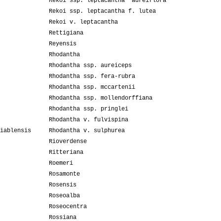
Rekoi ssp. leptacantha "aureiflora"
Rekoi ssp. leptacantha f. lutea
Rekoi v. leptacantha
Rettigiana
Reyensis
Rhodantha
Rhodantha ssp. aureiceps
Rhodantha ssp. fera-rubra
Rhodantha ssp. mccartenii
Rhodantha ssp. mollendorffiana
Rhodantha ssp. pringlei
Rhodantha v. fulvispina
iablensis
Rhodantha v. sulphurea
Rioverdense
Ritteriana
Roemeri
Rosamonte
Rosensis
Roseoalba
Roseocentra
Rossiana