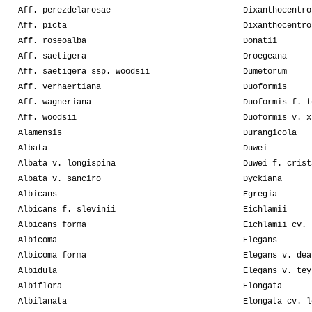
Aff. perezdelarosae
Dixanthocentro
Aff. picta
Dixanthocentro
Aff. roseoalba
Donatii
Aff. saetigera
Droegeana
Aff. saetigera ssp. woodsii
Dumetorum
Aff. verhaertiana
Duoformis
Aff. wagneriana
Duoformis f. t
Aff. woodsii
Duoformis v. x
Alamensis
Durangicola
Albata
Duwei
Albata v. longispina
Duwei f. crist
Albata v. sanciro
Dyckiana
Albicans
Egregia
Albicans f. slevinii
Eichlamii
Albicans forma
Eichlamii cv. 
Albicoma
Elegans
Albicoma forma
Elegans v. dea
Albidula
Elegans v. tey
Albiflora
Elongata
Albilanata
Elongata cv. l