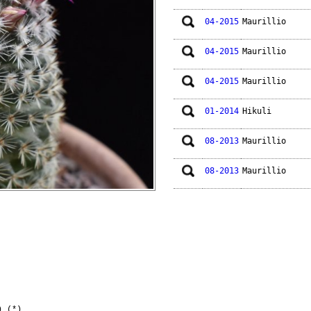
04-2015
Maurillio
04-2015
Maurillio
04-2015
Maurillio
01-2014
Hikuli
08-2013
Maurillio
08-2013
Maurillio
08-2013
Maurillio
01-2012
Patra
07-2010
Maurillio
03-2009
Ento
) (*)