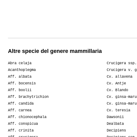
Altre specie del genere mammillaria
Abra celaja
Crucigera ssp.
Acanthoplegma
Crucigera v. g
Aff. albata
Cv. allavena
Aff. bocensis
Cv. Antje
Aff. boolii
Cv. Blando
Aff. brachytrichion
Cv. ginsa-maru
Aff. candida
Cv. ginsa-maru
Aff. carnea
Cv. teresia
Aff. chionocephala
Dawsonii
Aff. conspicua
Dealbata
Aff. crinita
Decipiens