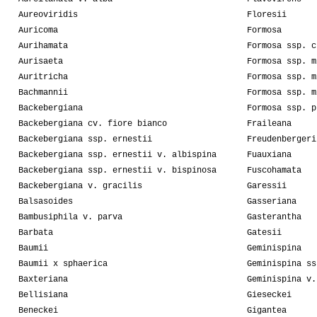
Aureoviridis
Floresii
Auricoma
Formosa
Aurihamata
Formosa ssp. c
Aurisaeta
Formosa ssp. m
Auritricha
Formosa ssp. m
Bachmannii
Formosa ssp. m
Backebergiana
Formosa ssp. p
Backebergiana cv. fiore bianco
Fraileana
Backebergiana ssp. ernestii
Freudenbergeri
Backebergiana ssp. ernestii v. albispina
Fuauxiana
Backebergiana ssp. ernestii v. bispinosa
Fuscohamata
Backebergiana v. gracilis
Garessii
Balsasoides
Gasseriana
Bambusiphila v. parva
Gasterantha
Barbata
Gatesii
Baumii
Geminispina
Baumii x sphaerica
Geminispina ss
Baxteriana
Geminispina v.
Bellisiana
Gieseckei
Beneckei
Gigantea