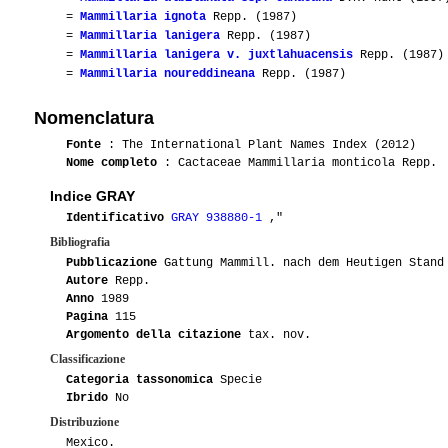
=
Mammillaria ignota
Repp. (1987)
=
Mammillaria lanigera
Repp. (1987)
=
Mammillaria lanigera v. juxtlahuacensis
Repp. (1987)
=
Mammillaria noureddineana
Repp. (1987)
Nomenclatura
Fonte
: The International Plant Names Index (2012)
Nome completo
: Cactaceae Mammillaria monticola Repp.
Indice GRAY
Identificativo
GRAY 938880-1
,"
Bibliografia
Pubblicazione
Gattung Mammill. nach dem Heutigen Stand
Autore
Repp.
Anno
1989
Pagina
115
Argomento della citazione
tax. nov.
Classificazione
Categoria tassonomica
Specie
Ibrido
No
Distribuzione
Mexico.