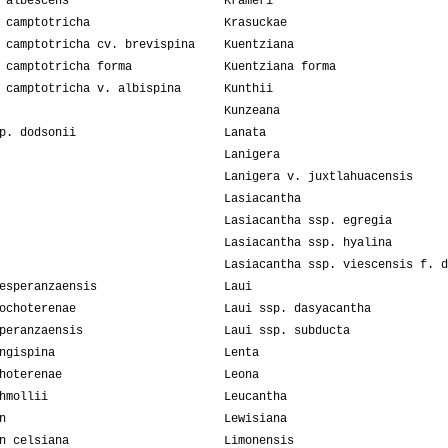
 albescens
Krameri
 camptotricha
Krasuckae
 camptotricha cv. brevispina
Kuentziana
 camptotricha forma
Kuentziana forma
 camptotricha v. albispina
Kunthii
Kunzeana
p. dodsonii
Lanata
Lanigera
Lanigera v. juxtlahuacensis
Lasiacantha
Lasiacantha ssp. egregia
Lasiacantha ssp. hyalina
Lasiacantha ssp. viescensis f. d
esperanzaensis
Laui
ochoterenae
Laui ssp. dasyacantha
peranzaensis
Laui ssp. subducta
ngispina
Lenta
hoterenae
Leona
hmollii
Leucantha
n
Lewisiana
n celsiana
Limonensis