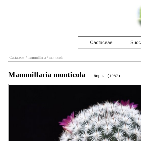
Cactaceae
Succ
Cactaceae
/ mammillaria
/ monticola
Mammillaria monticola
Repp. (1987)