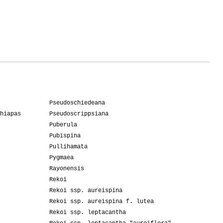
Pseudoschiedeana
hiapas
Pseudoscrippsiana
Puberula
Pubispina
Pullihamata
Pygmaea
Rayonensis
Rekoi
Rekoi ssp. aureispina
Rekoi ssp. aureispina f. lutea
Rekoi ssp. leptacantha