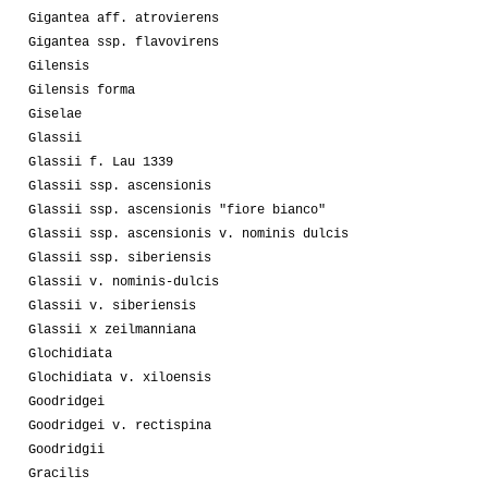
Gigantea aff. atrovierens
Gigantea ssp. flavovirens
Gilensis
Gilensis forma
Giselae
Glassii
Glassii f. Lau 1339
Glassii ssp. ascensionis
Glassii ssp. ascensionis "fiore bianco"
Glassii ssp. ascensionis v. nominis dulcis
Glassii ssp. siberiensis
Glassii v. nominis-dulcis
Glassii v. siberiensis
Glassii x zeilmanniana
Glochidiata
Glochidiata v. xiloensis
Goodridgei
Goodridgei v. rectispina
Goodridgii
Gracilis