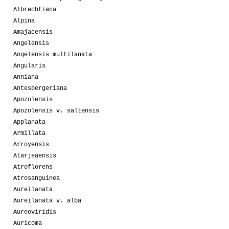
Albrechtiana
Alpina
Amajacensis
Angelensis
Angelensis multilanata
Angularis
Anniana
Antesbergeriana
Apozolensis
Apozolensis v. saltensis
Applanata
Armillata
Arroyensis
Atarjeaensis
Atroflorens
Atrosanguinea
Aureilanata
Aureilanata v. alba
Aureoviridis
Auricoma