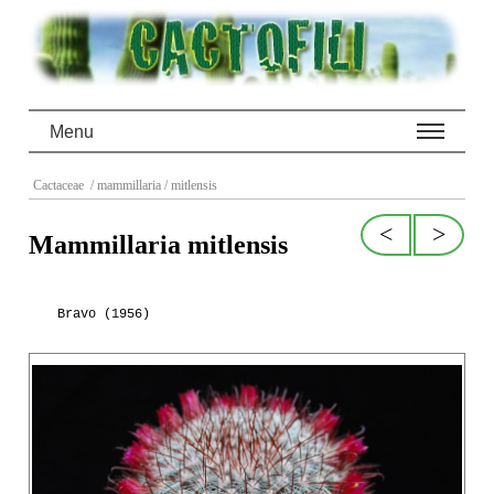
Menu
Cactaceae
/ mammillaria
/ mitlensis
<
>
Mammillaria mitlensis
Bravo (1956)