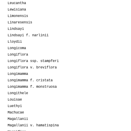
Leucantha
Lewisiana
Limonensis
Linaresensis
Lindsayi
Lindsayi f. narlinii
Lloydii
Longicoma
Longiflora
Longiflora ssp. stampferi
Longiflora v. breviflora
Longimamma
Longimamma f. cristata
Longimamma f. monstruosa
Longithele
Louisae
Luethyi
Machucae
Magallanii
Magallanii v. hamatispina