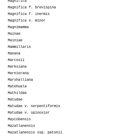
Magnifica
Magnifica f. brevispina
Magnifica f. inermis
Magnifica v. minor
Magnimamma
Mainae
Mainiae
Mammillaris
Manana
Marcosii
Marksiana
Marnierana
Marshalliana
Matehuala
Mathildae
Matudae
Matudae v. serpentiformis
Matudae v. spinosior
Maycobensis
Mazatlanensis
Mazatlanensis ssp. patonii