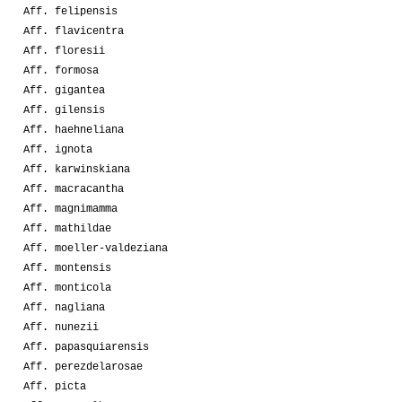
Aff. felipensis
Aff. flavicentra
Aff. floresii
Aff. formosa
Aff. gigantea
Aff. gilensis
Aff. haehneliana
Aff. ignota
Aff. karwinskiana
Aff. macracantha
Aff. magnimamma
Aff. mathildae
Aff. moeller-valdeziana
Aff. montensis
Aff. monticola
Aff. nagliana
Aff. nunezii
Aff. papasquiarensis
Aff. perezdelarosae
Aff. picta