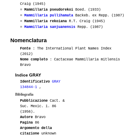
Craig (1945)
=
Mammillaria pseudorekoi
Boed. (1933)
=
Mammillaria pullihamata
Backeb. ex Repp. (1987)
=
Mammillaria rekoiana
R.T. Craig (1945)
=
Mammillaria sanjuanensis
Repp. (1987)
Nomenclatura
Fonte
: The International Plant Names Index
(2012)
Nome completo
: Cactaceae Mammillaria mitlensis
Bravo
Indice GRAY
Identificativo
GRAY
134844-1
,
Bibliografia
Pubblicazione
Cact. &
Suc. Mexic. i. 86
(1956).
Autore
Bravo
Pagina
86
Argomento della
citazione
unknown