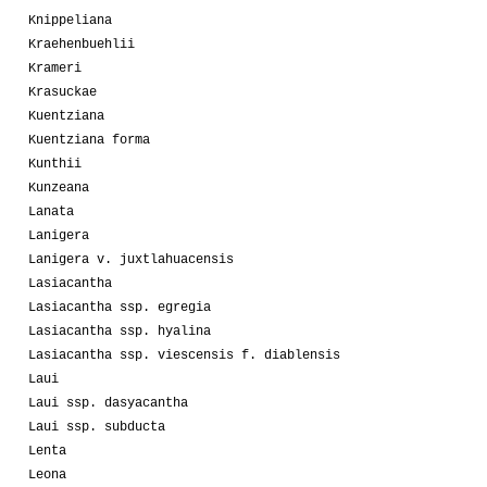
Knippeliana
Kraehenbuehlii
Krameri
Krasuckae
Kuentziana
Kuentziana forma
Kunthii
Kunzeana
Lanata
Lanigera
Lanigera v. juxtlahuacensis
Lasiacantha
Lasiacantha ssp. egregia
Lasiacantha ssp. hyalina
Lasiacantha ssp. viescensis f. diablensis
Laui
Laui ssp. dasyacantha
Laui ssp. subducta
Lenta
Leona