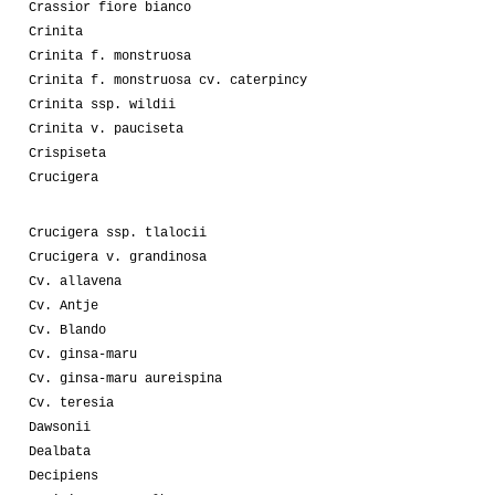
Crassior fiore bianco
Crinita
Crinita f. monstruosa
Crinita f. monstruosa cv. caterpincy
Crinita ssp. wildii
Crinita v. pauciseta
Crispiseta
Crucigera
Crucigera ssp. tlalocii
Crucigera v. grandinosa
Cv. allavena
Cv. Antje
Cv. Blando
Cv. ginsa-maru
Cv. ginsa-maru aureispina
Cv. teresia
Dawsonii
Dealbata
Decipiens