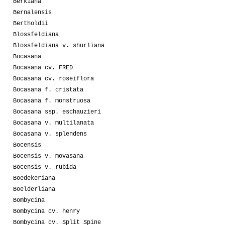
Berkiana
Bernalensis
Bertholdii
Blossfeldiana
Blossfeldiana v. shurliana
Bocasana
Bocasana cv. FRED
Bocasana cv. roseiflora
Bocasana f. cristata
Bocasana f. monstruosa
Bocasana ssp. eschauzieri
Bocasana v. multilanata
Bocasana v. splendens
Bocensis
Bocensis v. movasana
Bocensis v. rubida
Boedekeriana
Boelderliana
Bombycina
Bombycina cv. henry
Bombycina cv. Split Spine