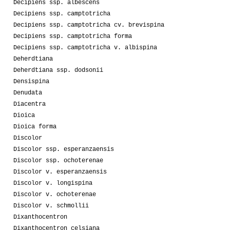
Decipiens ssp. albescens
Decipiens ssp. camptotricha
Decipiens ssp. camptotricha cv. brevispina
Decipiens ssp. camptotricha forma
Decipiens ssp. camptotricha v. albispina
Deherdtiana
Deherdtiana ssp. dodsonii
Densispina
Denudata
Diacentra
Dioica
Dioica forma
Discolor
Discolor ssp. esperanzaensis
Discolor ssp. ochoterenae
Discolor v. esperanzaensis
Discolor v. longispina
Discolor v. ochoterenae
Discolor v. schmollii
Dixanthocentron
Dixanthocentron celsiana