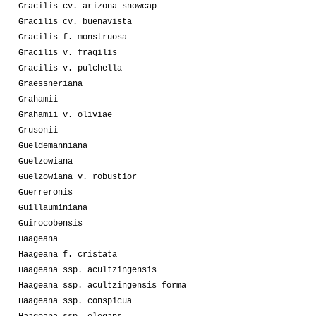
Gracilis cv. arizona snowcap
Gracilis cv. buenavista
Gracilis f. monstruosa
Gracilis v. fragilis
Gracilis v. pulchella
Graessneriana
Grahamii
Grahamii v. oliviae
Grusonii
Gueldemanniana
Guelzowiana
Guelzowiana v. robustior
Guerreronis
Guillauminiana
Guirocobensis
Haageana
Haageana f. cristata
Haageana ssp. acultzingensis
Haageana ssp. acultzingensis forma
Haageana ssp. conspicua