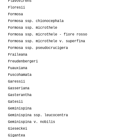
Flavovirens
Floresii
Formosa
Formosa ssp. chionocephala
Formosa ssp. microthele
Formosa ssp. microthele - fiore rosso
Formosa ssp. microthele v. superfina
Formosa ssp. pseudocrucigera
Fraileana
Freudenbergeri
Fuauxiana
Fuscohamata
Garessii
Gasseriana
Gasterantha
Gatesii
Geminispina
Geminispina ssp. leucocentra
Geminispina v. nobilis
Gieseckei
Gigantea