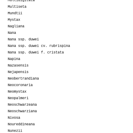
Multidigitata
Multiseta
Mundtii
Mystax
Nagliana
Nana
Nana ssp. duwei
Nana ssp. duwei cv. rubrispina
Nana ssp. duwei f. cristata
Napina
Nazasensis
Nejapensis
Neobertrandiana
Neocoronaria
Neomystax
Neopalmeri
Neoschwarzeana
Neoschwarziana
Nivosa
Noureddineana
Nunezii