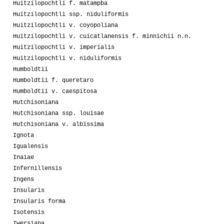
Huitzilopochtli f. matampba
Huitzilopochtli ssp. niduliformis
Huitzilopochtli v. coyopoliana
Huitzilopochtli v. cuicatlanensis f. minnichii n.n.
Huitzilopochtli v. imperialis
Huitzilopochtli v. niduliformis
Humboldtii
Humboldtii f. queretaro
Humboldtii v. caespitosa
Hutchisoniana
Hutchisoniana ssp. louisae
Hutchisoniana v. albissima
Ignota
Igualensis
Inaiae
Infernillensis
Ingens
Insularis
Insularis forma
Isotensis
Iwersiana