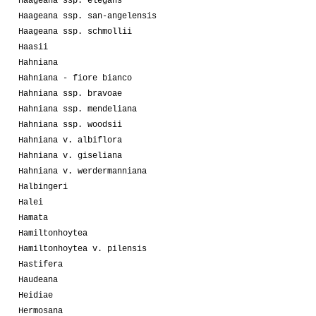
Haageana ssp. elegans
Haageana ssp. san-angelensis
Haageana ssp. schmollii
Haasii
Hahniana
Hahniana - fiore bianco
Hahniana ssp. bravoae
Hahniana ssp. mendeliana
Hahniana ssp. woodsii
Hahniana v. albiflora
Hahniana v. giseliana
Hahniana v. werdermanniana
Halbingeri
Halei
Hamata
Hamiltonhoytea
Hamiltonhoytea v. pilensis
Hastifera
Haudeana
Heidiae
Hermosana