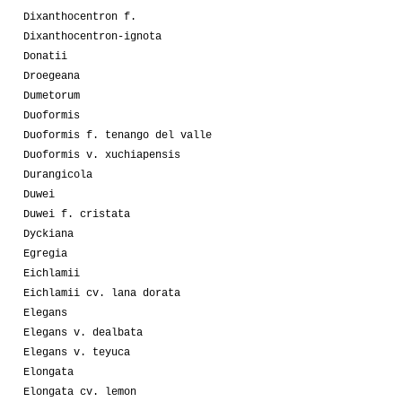
Dixanthocentron f.
Dixanthocentron-ignota
Donatii
Droegeana
Dumetorum
Duoformis
Duoformis f. tenango del valle
Duoformis v. xuchiapensis
Durangicola
Duwei
Duwei f. cristata
Dyckiana
Egregia
Eichlamii
Eichlamii cv. lana dorata
Elegans
Elegans v. dealbata
Elegans v. teyuca
Elongata
Elongata cv. lemon