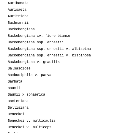
Aurihamata
Aurisaeta
Auritricha
Bachmannii
Backebergiana
Backebergiana cv. fiore bianco
Backebergiana ssp. ernestii
Backebergiana ssp. ernestii v. albispina
Backebergiana ssp. ernestii v. bispinosa
Backebergiana v. gracilis
Balsasoides
Bambusiphila v. parva
Barbata
Baumii
Baumii x sphaerica
Baxteriana
Bellisiana
Beneckei
Beneckei v. multicaulis
Beneckei v. multiceps