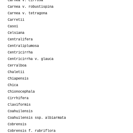
Carnea v. cirrosa
Carnea v. robustispina
Carnea v. tetragona
Carretii
Casoi
Celsiana
Centralifera
Centraliplumosa
Centricirrha
Centricirrha v. glauca
Cerralboa
Chaletii
Chiapensis
Chica
Chionocephala
Cirrhifera
Claviformis
Coahuilensis
Coahuilensis ssp. albiarmata
Cobrensis
Cobrensis f. rubriflora