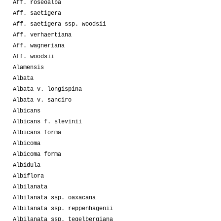
Aff. roseoalba
Aff. saetigera
Aff. saetigera ssp. woodsii
Aff. verhaertiana
Aff. wagneriana
Aff. woodsii
Alamensis
Albata
Albata v. longispina
Albata v. sanciro
Albicans
Albicans f. slevinii
Albicans forma
Albicoma
Albicoma forma
Albidula
Albiflora
Albilanata
Albilanata ssp. oaxacana
Albilanata ssp. reppenhagenii
Albilanata ssp. tegelbergiana