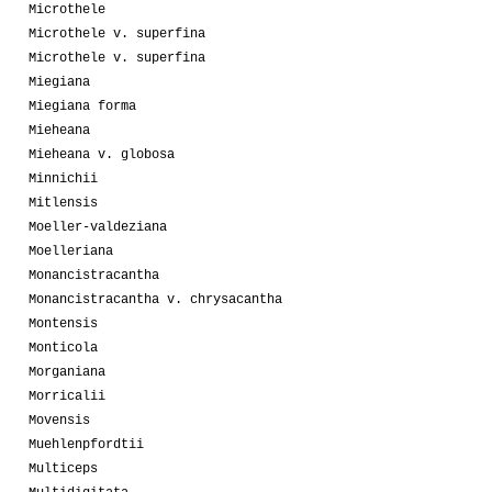
Microthele
Microthele v. superfina
Microthele v. superfina
Miegiana
Miegiana forma
Mieheana
Mieheana v. globosa
Minnichii
Mitlensis
Moeller-valdeziana
Moelleriana
Monancistracantha
Monancistracantha v. chrysacantha
Montensis
Monticola
Morganiana
Morricalii
Movensis
Muehlenpfordtii
Multiceps