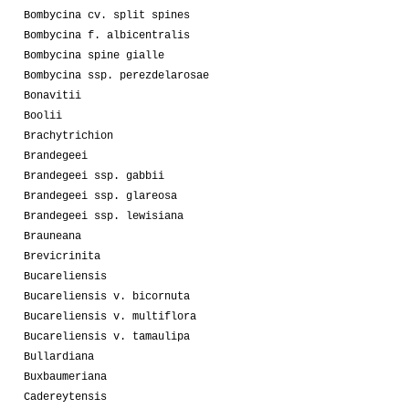
Bombycina cv. split spines
Bombycina f. albicentralis
Bombycina spine gialle
Bombycina ssp. perezdelarosae
Bonavitii
Boolii
Brachytrichion
Brandegeei
Brandegeei ssp. gabbii
Brandegeei ssp. glareosa
Brandegeei ssp. lewisiana
Brauneana
Brevicrinita
Bucareliensis
Bucareliensis v. bicornuta
Bucareliensis v. multiflora
Bucareliensis v. tamaulipa
Bullardiana
Buxbaumeriana
Cadereytensis