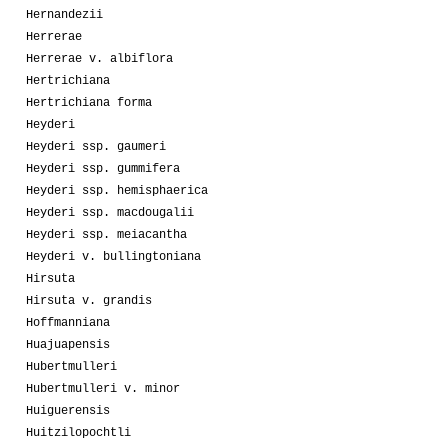
Hernandezii
Herrerae
Herrerae v. albiflora
Hertrichiana
Hertrichiana forma
Heyderi
Heyderi ssp. gaumeri
Heyderi ssp. gummifera
Heyderi ssp. hemisphaerica
Heyderi ssp. macdougalii
Heyderi ssp. meiacantha
Heyderi v. bullingtoniana
Hirsuta
Hirsuta v. grandis
Hoffmanniana
Huajuapensis
Hubertmulleri
Hubertmulleri v. minor
Huiguerensis
Huitzilopochtli