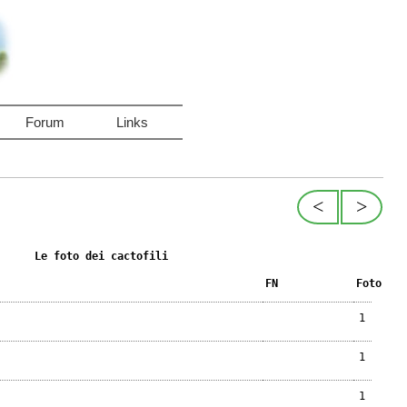
Forum
Links
<
>
Le foto dei cactofili
FN
Foto
1
1
1