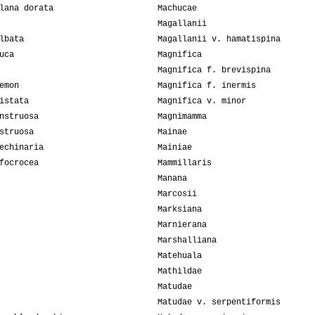
lana dorata
Machucae
Magallanii
lbata
Magallanii v. hamatispina
uca
Magnifica
Magnifica f. brevispina
emon
Magnifica f. inermis
istata
Magnifica v. minor
nstruosa
Magnimamma
struosa
Mainae
echinaria
Mainiae
focrocea
Mammillaris
Manana
Marcosii
Marksiana
Marnierana
Marshalliana
Matehuala
Mathildae
Matudae
Matudae v. serpentiformis