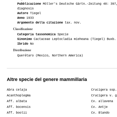
Pubblicazione
Möller's Deutsche Gärtn.-Zeitung 48: 397
diagnosis
Autore
Tiegel
Anno
1933
Argomento della citazione
tax. nov.
Classificazione
Categoria tassonomica
Specie
Sinonimo
Cactaceae Leptocladia mieheana (Tiegel) Buxb.
Ibrido
No
Distribuzione
Querétaro (Mexico, Northern America)
Altre specie del genere mammillaria
Abra celaja
Crucigera ssp.
Acanthoplegma
Crucigera v. g
Aff. albata
Cv. allavena
Aff. bocensis
Cv. Antje
Aff. boolii
Cv. Blando