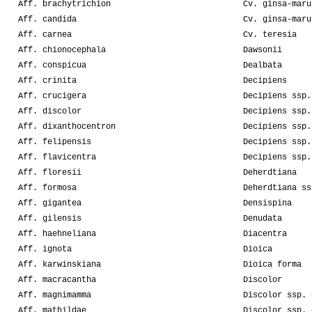
Aff. brachytrichion
Cv. ginsa-maru
Aff. candida
Cv. ginsa-maru
Aff. carnea
Cv. teresia
Aff. chionocephala
Dawsonii
Aff. conspicua
Dealbata
Aff. crinita
Decipiens
Aff. crucigera
Decipiens ssp.
Aff. discolor
Decipiens ssp.
Aff. dixanthocentron
Decipiens ssp.
Aff. felipensis
Decipiens ssp.
Aff. flavicentra
Decipiens ssp.
Aff. floresii
Deherdtiana
Aff. formosa
Deherdtiana ss
Aff. gigantea
Densispina
Aff. gilensis
Denudata
Aff. haehneliana
Diacentra
Aff. ignota
Dioica
Aff. karwinskiana
Dioica forma
Aff. macracantha
Discolor
Aff. magnimamma
Discolor ssp. 
Aff. mathildae
Discolor ssp. 