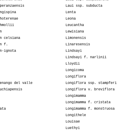
peranzaensis
Laui ssp. subducta
ngispina
Lenta
hoterenae
Leona
hmollii
Leucantha
n
Lewisiana
n celsiana
Limonensis
n f.
Linaresensis
n-ignota
Lindsayi
Lindsayi f. narlinii
Lloydii
Longicoma
Longiflora
enango del valle
Longiflora ssp. stampferi
uchiapensis
Longiflora v. breviflora
Longimamma
Longimamma f. cristata
ata
Longimamma f. monstruosa
Longithele
Louisae
Luethyi