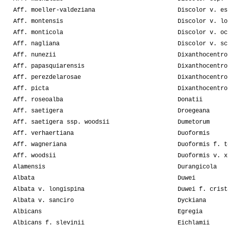
Aff. moeller-valdeziana
Discolor v. es
Aff. montensis
Discolor v. lo
Aff. monticola
Discolor v. oc
Aff. nagliana
Discolor v. sc
Aff. nunezii
Dixanthocentro
Aff. papasquiarensis
Dixanthocentro
Aff. perezdelarosae
Dixanthocentro
Aff. picta
Dixanthocentro
Aff. roseoalba
Donatii
Aff. saetigera
Droegeana
Aff. saetigera ssp. woodsii
Dumetorum
Aff. verhaertiana
Duoformis
Aff. wagneriana
Duoformis f. t
Aff. woodsii
Duoformis v. x
Alamensis
Durangicola
Albata
Duwei
Albata v. longispina
Duwei f. crist
Albata v. sanciro
Dyckiana
Albicans
Egregia
Albicans f. slevinii
Eichlamii