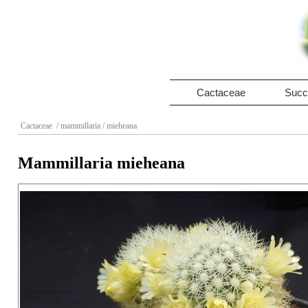
Cactaceae
Succ
Cactaceae
/ mammillaria
/ mieheana
Mammillaria mieheana