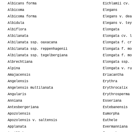
Albicans forma
Eichlamii cv. 
Albicoma
Elegans
Albicoma forma
Elegans v. dea
Albidula
Elegans v. tey
Albiflora
Elongata
Albilanata
Elongata cv. l
Albilanata ssp. oaxacana
Elongata f. cr
Albilanata ssp. reppenhagenii
Elongata f. mo
Albilanata ssp. tegelbergiana
Elongata f. mo
Albrechtiana
Elongata ssp. 
Alpina
Elongata v. ru
Amajacensis
Eriacantha
Angelensis
Erythra
Angelensis multilanata
Erythrocalix
Angularis
Erythrosperma
Anniana
Esseriana
Antesbergeriana
Estebanensis
Apozolensis
Eumorpha
Apozolensis v. saltensis
Euthele
Applanata
Evermanniana