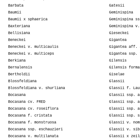
Barbata
Gatesii
Baumii
Geminispina
Baumii x sphaerica
Geminispina ss
Baxteriana
Geminispina v.
Bellisiana
Gieseckei
Beneckei
Gigantea
Beneckei v. multicaulis
Gigantea aff. 
Beneckei v. multiceps
Gigantea ssp. 
Berkiana
Gilensis
Bernalensis
Gilensis forma
Bertholdii
Giselae
Blossfeldiana
Glassii
Blossfeldiana v. shurliana
Glassii f. Lau
Bocasana
Glassii ssp. a
Bocasana cv. FRED
Glassii ssp. a
Bocasana cv. roseiflora
Glassii ssp. a
Bocasana f. cristata
Glassii ssp. s
Bocasana f. monstruosa
Glassii v. nom
Bocasana ssp. eschauzieri
Glassii v. sib
Bocasana v. multilanata
Glassii x zeil