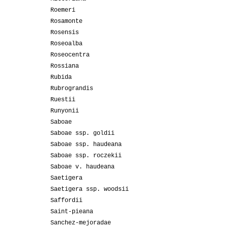
Roemeri
Rosamonte
Rosensis
Roseoalba
Roseocentra
Rossiana
Rubida
Rubrograndis
Ruestii
Runyonii
Saboae
Saboae ssp. goldii
Saboae ssp. haudeana
Saboae ssp. roczekii
Saboae v. haudeana
Saetigera
Saetigera ssp. woodsii
Saffordii
Saint-pieana
Sanchez-mejoradae