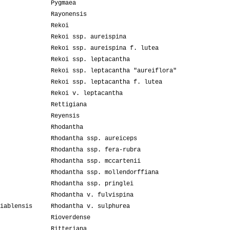
Pygmaea
Rayonensis
Rekoi
Rekoi ssp. aureispina
Rekoi ssp. aureispina f. lutea
Rekoi ssp. leptacantha
Rekoi ssp. leptacantha "aureiflora"
Rekoi ssp. leptacantha f. lutea
Rekoi v. leptacantha
Rettigiana
Reyensis
Rhodantha
Rhodantha ssp. aureiceps
Rhodantha ssp. fera-rubra
Rhodantha ssp. mccartenii
Rhodantha ssp. mollendorffiana
Rhodantha ssp. pringlei
Rhodantha v. fulvispina
iablensis
Rhodantha v. sulphurea
Rioverdense
Ritteriana