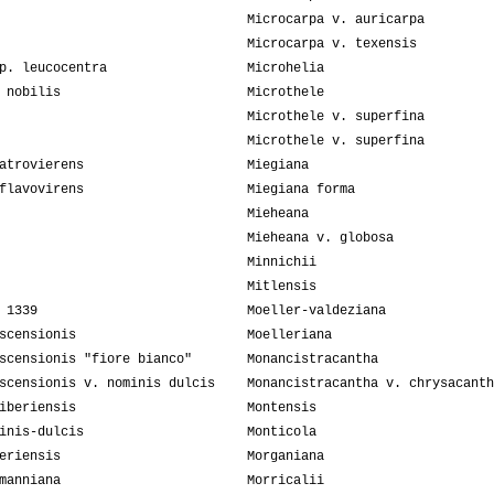
Microcarpa v. auricarpa
Microcarpa v. texensis
p. leucocentra
Microhelia
 nobilis
Microthele
Microthele v. superfina
Microthele v. superfina
atrovierens
Miegiana
flavovirens
Miegiana forma
Mieheana
Mieheana v. globosa
Minnichii
Mitlensis
 1339
Moeller-valdeziana
scensionis
Moelleriana
scensionis "fiore bianco"
Monancistracantha
scensionis v. nominis dulcis
Monancistracantha v. chrysacanth
iberiensis
Montensis
inis-dulcis
Monticola
eriensis
Morganiana
manniana
Morricalii