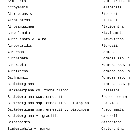
Armillata
F. mostruosa c
Arroyensis
Felipensis
Atarjeaensis
Fischeri
Atroflorens
Fittkaui
Atrosanguinea
Flavicentra
Aureilanata
Flavihamata
Aureilanata v. alba
Flavovirens
Aureoviridis
Floresii
Auricoma
Formosa
Aurihamata
Formosa ssp. c
Aurisaeta
Formosa ssp. m
Auritricha
Formosa ssp. m
Bachmannii
Formosa ssp. m
Backebergiana
Formosa ssp. p
Backebergiana cv. fiore bianco
Fraileana
Backebergiana ssp. ernestii
Freudenbergeri
Backebergiana ssp. ernestii v. albispina
Fuauxiana
Backebergiana ssp. ernestii v. bispinosa
Fuscohamata
Backebergiana v. gracilis
Garessii
Balsasoides
Gasseriana
Bambusiphila v. parva
Gasterantha