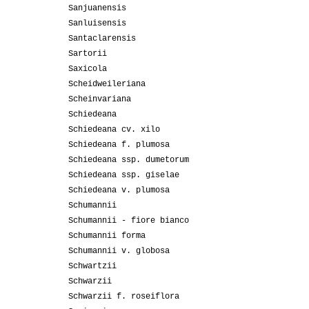
Sanjuanensis
Sanluisensis
Santaclarensis
Sartorii
Saxicola
Scheidweileriana
Scheinvariana
Schiedeana
Schiedeana cv. xilo
Schiedeana f. plumosa
Schiedeana ssp. dumetorum
Schiedeana ssp. giselae
Schiedeana v. plumosa
Schumannii
Schumannii - fiore bianco
Schumannii forma
Schumannii v. globosa
Schwartzii
Schwarzii
Schwarzii f. roseiflora