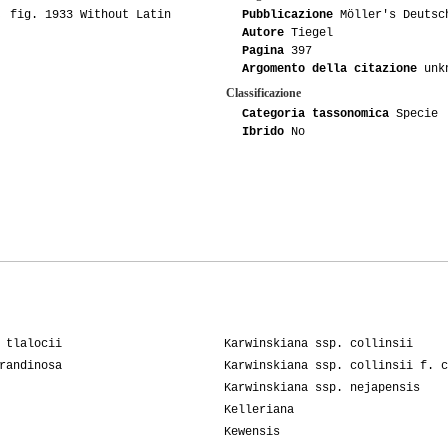
, fig. 1933 Without Latin
Pubblicazione
Möller's Deutsch
Autore
Tiegel
Pagina
397
Argomento della citazione
unk
Classificazione
Categoria tassonomica
Specie
Ibrido
No
 tlalocii
Karwinskiana ssp. collinsii
randinosa
Karwinskiana ssp. collinsii f. c
Karwinskiana ssp. nejapensis
Kelleriana
Kewensis