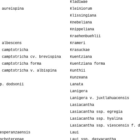
Kladiwae
 aureispina
Kleiniorum
Klissingiana
Knebeliana
Knippeliana
Kraehenbuehlii
 albescens
Krameri
 camptotricha
Krasuckae
 camptotricha cv. brevispina
Kuentziana
 camptotricha forma
Kuentziana forma
 camptotricha v. albispina
Kunthii
Kunzeana
p. dodsonii
Lanata
Lanigera
Lanigera v. juxtlahuacensis
Lasiacantha
Lasiacantha ssp. egregia
Lasiacantha ssp. hyalina
Lasiacantha ssp. viescensis f. d
esperanzaensis
Laui
ochoterenae
Laui ssp. dasyacantha