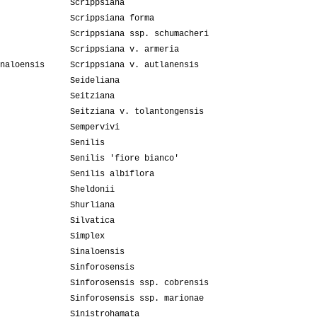
Scrippsiana
Scrippsiana forma
Scrippsiana ssp. schumacheri
Scrippsiana v. armeria
naloensis
Scrippsiana v. autlanensis
Seideliana
Seitziana
Seitziana v. tolantongensis
Sempervivi
Senilis
Senilis 'fiore bianco'
Senilis albiflora
Sheldonii
Shurliana
Silvatica
Simplex
Sinaloensis
Sinforosensis
Sinforosensis ssp. cobrensis
Sinforosensis ssp. marionae
Sinistrohamata