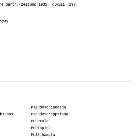
e Gärtn.-Zeitung 1933, xlviii. 397.
nown
Pseudoschiedeana
hiapas
Pseudoscrippsiana
Puberula
Pubispina
Pullihamata