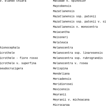
v. blando chiara
Matudae v. spinosior
Maycobensis
Mazatlanensis
Mazatlanensis ssp. patonii
Mazatlanensis ssp. patonii v. si
Mazatlanensis v. monocentra
Meiacantha
Meissneri
Melaleuca
hionocephala
Melanocentra
icrothele
Melanocentra ssp. linaresensis
icrothele - fiore rosso
Melanocentra ssp. rubrograndis
icrothele v. superfina
Melanocentra v. rosea
seudocrucigera
Melispina
Mendeliana
Mercadensis
Meridiorosei
Mexicensis
Meyranii
Meyranii v. michoacana
Microcarpa