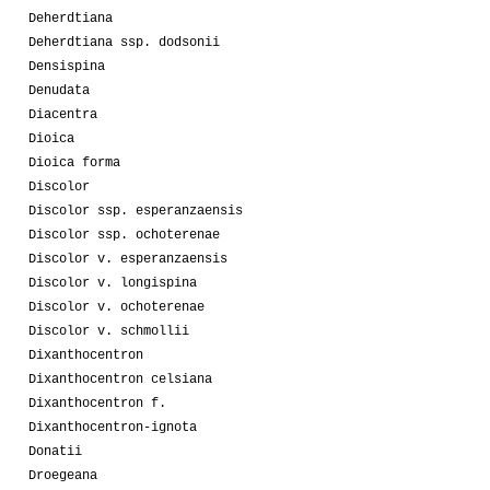
Deherdtiana
Deherdtiana ssp. dodsonii
Densispina
Denudata
Diacentra
Dioica
Dioica forma
Discolor
Discolor ssp. esperanzaensis
Discolor ssp. ochoterenae
Discolor v. esperanzaensis
Discolor v. longispina
Discolor v. ochoterenae
Discolor v. schmollii
Dixanthocentron
Dixanthocentron celsiana
Dixanthocentron f.
Dixanthocentron-ignota
Donatii
Droegeana