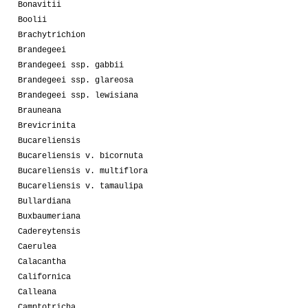
Bonavitii
Boolii
Brachytrichion
Brandegeei
Brandegeei ssp. gabbii
Brandegeei ssp. glareosa
Brandegeei ssp. lewisiana
Brauneana
Brevicrinita
Bucareliensis
Bucareliensis v. bicornuta
Bucareliensis v. multiflora
Bucareliensis v. tamaulipa
Bullardiana
Buxbaumeriana
Cadereytensis
Caerulea
Calacantha
Californica
Calleana
Camptotricha