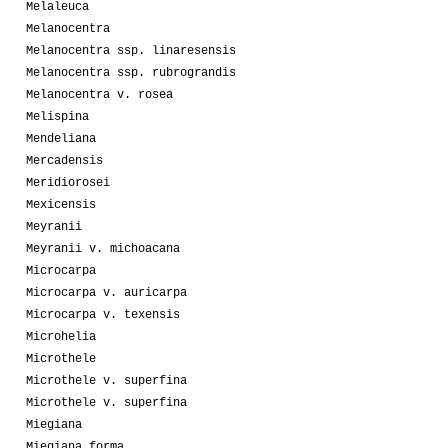
Melaleuca
Melanocentra
Melanocentra ssp. linaresensis
Melanocentra ssp. rubrograndis
Melanocentra v. rosea
Melispina
Mendeliana
Mercadensis
Meridiorosei
Mexicensis
Meyranii
Meyranii v. michoacana
Microcarpa
Microcarpa v. auricarpa
Microcarpa v. texensis
Microhelia
Microthele
Microthele v. superfina
Microthele v. superfina
Miegiana
Miegiana forma