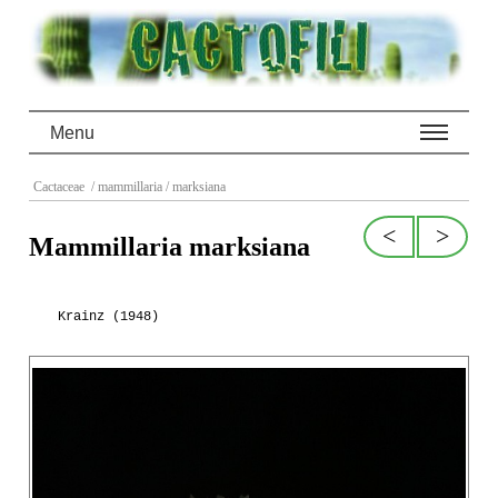
Menu
Cactaceae
/ mammillaria
/ marksiana
<
>
Mammillaria marksiana
Krainz (1948)