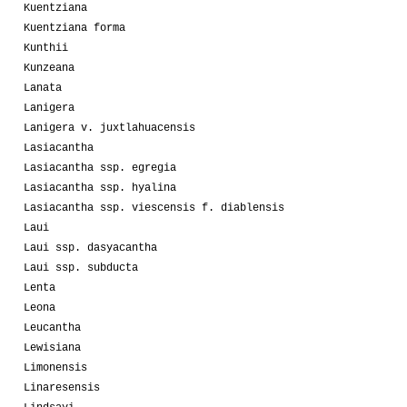
Kuentziana
Kuentziana forma
Kunthii
Kunzeana
Lanata
Lanigera
Lanigera v. juxtlahuacensis
Lasiacantha
Lasiacantha ssp. egregia
Lasiacantha ssp. hyalina
Lasiacantha ssp. viescensis f. diablensis
Laui
Laui ssp. dasyacantha
Laui ssp. subducta
Lenta
Leona
Leucantha
Lewisiana
Limonensis
Linaresensis