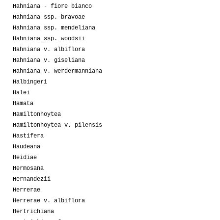
Hahniana - fiore bianco
Hahniana ssp. bravoae
Hahniana ssp. mendeliana
Hahniana ssp. woodsii
Hahniana v. albiflora
Hahniana v. giseliana
Hahniana v. werdermanniana
Halbingeri
Halei
Hamata
Hamiltonhoytea
Hamiltonhoytea v. pilensis
Hastifera
Haudeana
Heidiae
Hermosana
Hernandezii
Herrerae
Herrerae v. albiflora
Hertrichiana