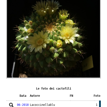
Le foto dei cactofili
Data
Autore
FN
Foto
06-2018
Lacoccinellablu
1