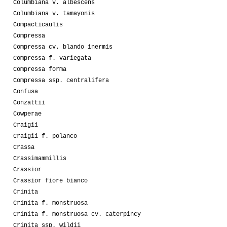
Columbiana v. albescens
Columbiana v. tamayonis
Compacticaulis
Compressa
Compressa cv. blando inermis
Compressa f. variegata
Compressa forma
Compressa ssp. centralifera
Confusa
Conzattii
Cowperae
Craigii
Craigii f. polanco
Crassa
Crassimammillis
Crassior
Crassior fiore bianco
Crinita
Crinita f. monstruosa
Crinita f. monstruosa cv. caterpincy
Crinita ssp. wildii