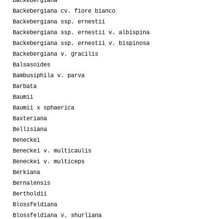
Backebergiana
Backebergiana cv. fiore bianco
Backebergiana ssp. ernestii
Backebergiana ssp. ernestii v. albispina
Backebergiana ssp. ernestii v. bispinosa
Backebergiana v. gracilis
Balsasoides
Bambusiphila v. parva
Barbata
Baumii
Baumii x sphaerica
Baxteriana
Bellisiana
Beneckei
Beneckei v. multicaulis
Beneckei v. multiceps
Berkiana
Bernalensis
Bertholdii
Blossfeldiana
Blossfeldiana v. shurliana