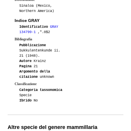
Sinaloa (Mexico,
Northern America)
06-2011
Speluc47
1
Indice GRAY
04-2011
Lacoccinellablu
1
Identificativo
GRAY
134799-1
,".0$2
07-2010
Tatella2000
1
Bibliografia
Pubblicazione
07-2010
Patra
2
Sukkulentenkunde ii.
21 (1948).
Autore
Krainz
07-2010
Maurillio
5
Pagina
21
Argomento della
05-2010
Lacoccinellablu
1
citazione
unknown
Classificazione
04-2010
Ilga
1
Categoria tassonomica
Specie
06-2009
Annina
1
Ibrido
No
05-2009
Nataly
1
01-2008
Tatella2000
1
Altre specie del genere mammillaria