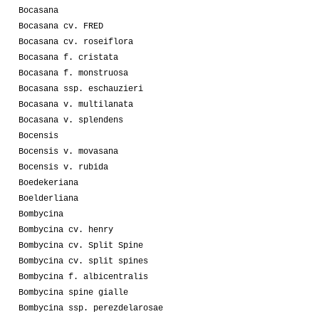
Bocasana
Bocasana cv. FRED
Bocasana cv. roseiflora
Bocasana f. cristata
Bocasana f. monstruosa
Bocasana ssp. eschauzieri
Bocasana v. multilanata
Bocasana v. splendens
Bocensis
Bocensis v. movasana
Bocensis v. rubida
Boedekeriana
Boelderliana
Bombycina
Bombycina cv. henry
Bombycina cv. Split Spine
Bombycina cv. split spines
Bombycina f. albicentralis
Bombycina spine gialle
Bombycina ssp. perezdelarosae