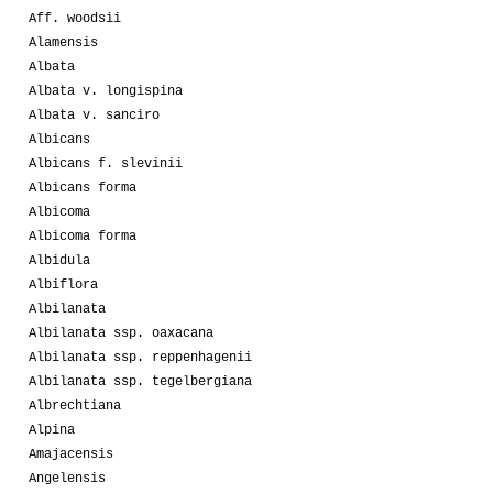
Aff. woodsii
Alamensis
Albata
Albata v. longispina
Albata v. sanciro
Albicans
Albicans f. slevinii
Albicans forma
Albicoma
Albicoma forma
Albidula
Albiflora
Albilanata
Albilanata ssp. oaxacana
Albilanata ssp. reppenhagenii
Albilanata ssp. tegelbergiana
Albrechtiana
Alpina
Amajacensis
Angelensis