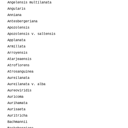
Angelensis multilanata
Angularis
Anniana
Antesbergeriana
Apozolensis
Apozolensis v. saltensis
Applanata
Armillata
Arroyensis
Atarjeaensis
Atroflorens
Atrosanguinea
Aureilanata
Aureilanata v. alba
Aureoviridis
Auricoma
Aurihamata
Aurisaeta
Auritricha
Bachmannii