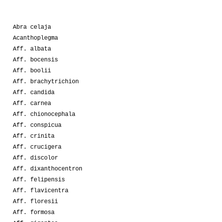
03-2008
Cactus
4
Abra celaja
01-2008
Momy
1
Acanthoplegma
Aff. albata
Aff. bocensis
Aff. boolii
Aff. brachytrichion
Aff. candida
Aff. carnea
Aff. chionocephala
Aff. conspicua
Aff. crinita
Aff. crucigera
Aff. discolor
Aff. dixanthocentron
Aff. felipensis
Aff. flavicentra
Aff. floresii
Aff. formosa