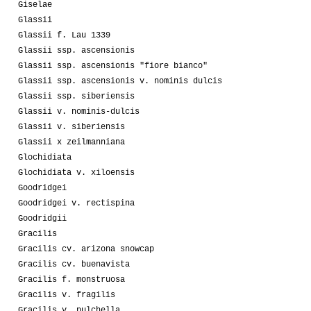
Giselae
Glassii
Glassii f. Lau 1339
Glassii ssp. ascensionis
Glassii ssp. ascensionis "fiore bianco"
Glassii ssp. ascensionis v. nominis dulcis
Glassii ssp. siberiensis
Glassii v. nominis-dulcis
Glassii v. siberiensis
Glassii x zeilmanniana
Glochidiata
Glochidiata v. xiloensis
Goodridgei
Goodridgei v. rectispina
Goodridgii
Gracilis
Gracilis cv. arizona snowcap
Gracilis cv. buenavista
Gracilis f. monstruosa
Gracilis v. fragilis
Gracilis v. pulchella