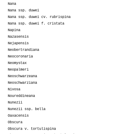
Nana
Nana ssp. duwei
Nana ssp. duwei cv. rubrispina
Nana ssp. duwei f. cristata
Napina
Nazasensis
Nejapensis
Neobertrandiana
Neocoronaria
Neomystax
Neopalmeri
Neoschwarzeana
Neoschwarziana
Nivosa
Noureddineana
Nunezii
Nunezii ssp. bella
Oaxacensis
Obscura
Obscura v. tortulispina