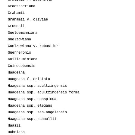
Graessneriana
Grahamii
Grahamii v. oliviae
Grusonii
Gueldemanniana
Guelzowiana
Guelzowiana v. robustior
Guerreronis
Guillauminiana
Guirocobensis
Haageana
Haageana f. cristata
Haageana ssp. acultzingensis
Haageana ssp. acultzingensis forma
Haageana ssp. conspicua
Haageana ssp. elegans
Haageana ssp. san-angelensis
Haageana ssp. schmollii
Haasii
Hahniana