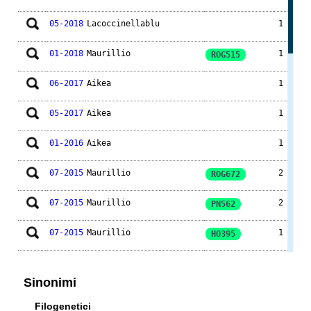
05-2018
Lacoccinellablu
1
01-2018
Maurillio
1
ROG515
06-2017
Aikea
1
05-2017
Aikea
1
01-2016
Aikea
1
07-2015
Maurillio
2
ROG672
07-2015
Maurillio
2
PN562
07-2015
Maurillio
1
HO395
07-2015
Maurillio
2
LAU621
Sinonimi
05-2015
Raffaele77
1
Filogenetici