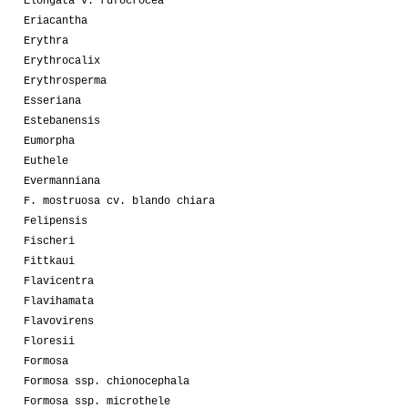
Elongata v. rufocrocea
Eriacantha
Erythra
Erythrocalix
Erythrosperma
Esseriana
Estebanensis
Eumorpha
Euthele
Evermanniana
F. mostruosa cv. blando chiara
Felipensis
Fischeri
Fittkaui
Flavicentra
Flavihamata
Flavovirens
Floresii
Formosa
Formosa ssp. chionocephala
Formosa ssp. microthele