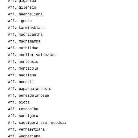
Aff. gigantea
Aff. gilensis
Aff. haehneliana
Aff. ignota
Aff. karwinskiana
Aff. macracantha
Aff. magnimamma
Aff. mathildae
Aff. moeller-valdeziana
Aff. montensis
Aff. monticola
Aff. nagliana
Aff. nunezii
Aff. papasquiarensis
Aff. perezdelarosae
Aff. picta
Aff. roseoalba
Aff. saetigera
Aff. saetigera ssp. woodsii
Aff. verhaertiana
Aff. wagneriana