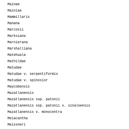
Mainae
Mainiae
Mammillaris
Manana
Marcosii
Marksiana
Marnierana
Marshalliana
Matehuala
Mathildae
Matudae
Matudae v. serpentiformis
Matudae v. spinosior
Maycobensis
Mazatlanensis
Mazatlanensis ssp. patonii
Mazatlanensis ssp. patonii v. sinaloensis
Mazatlanensis v. monocentra
Meiacantha
Meissneri