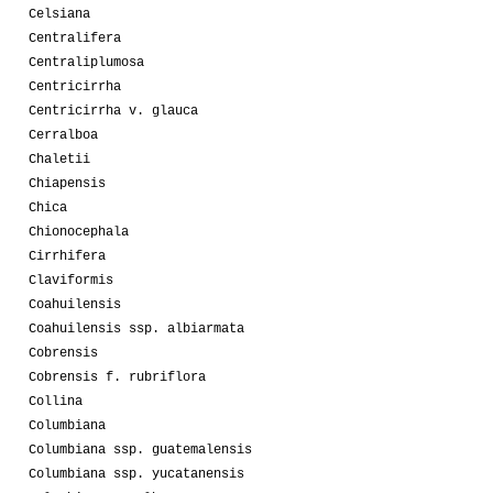
Celsiana
Centralifera
Centraliplumosa
Centricirrha
Centricirrha v. glauca
Cerralboa
Chaletii
Chiapensis
Chica
Chionocephala
Cirrhifera
Claviformis
Coahuilensis
Coahuilensis ssp. albiarmata
Cobrensis
Cobrensis f. rubriflora
Collina
Columbiana
Columbiana ssp. guatemalensis
Columbiana ssp. yucatanensis