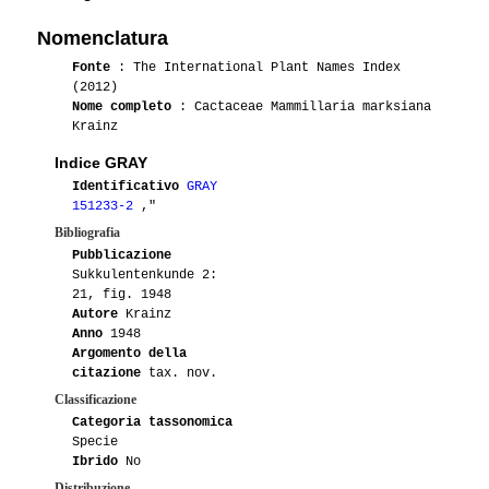
04-2015
Tramontana23
1
Nomenclatura
03-2015
Ento
1
HO397
Fonte
: The International Plant Names Index
(2012)
Nome completo
: Cactaceae Mammillaria marksiana
07-2014
Leonardo
1
Krainz
06-2014
Maurillio
1
Indice GRAY
Identificativo
GRAY
04-2014
Edus
1
151233-2
,"
Bibliografia
03-2014
Antonietta
1
Pubblicazione
Sukkulentenkunde 2:
21, fig. 1948
06-2013
Robertone
1
Autore
Krainz
Anno
1948
04-2013
Edus
1
Argomento della
citazione
tax. nov.
01-2012
Vichy320
3
Classificazione
Categoria tassonomica
04-2012
Annalysa
1
Specie
Ibrido
No
02-2012
Patra
1
Distribuzione