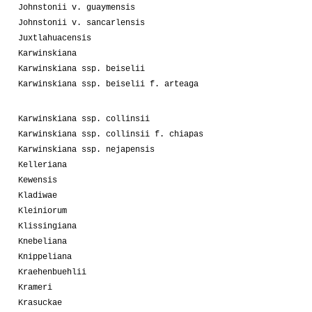
Johnstonii v. guaymensis
Johnstonii v. sancarlensis
Juxtlahuacensis
Karwinskiana
Karwinskiana ssp. beiselii
Karwinskiana ssp. beiselii f. arteaga
Karwinskiana ssp. collinsii
Karwinskiana ssp. collinsii f. chiapas
Karwinskiana ssp. nejapensis
Kelleriana
Kewensis
Kladiwae
Kleiniorum
Klissingiana
Knebeliana
Knippeliana
Kraehenbuehlii
Krameri
Krasuckae