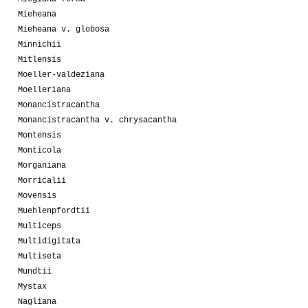
Mieheana
Mieheana v. globosa
Minnichii
Mitlensis
Moeller-valdeziana
Moelleriana
Monancistracantha
Monancistracantha v. chrysacantha
Montensis
Monticola
Morganiana
Morricalii
Movensis
Muehlenpfordtii
Multiceps
Multidigitata
Multiseta
Mundtii
Mystax
Nagliana