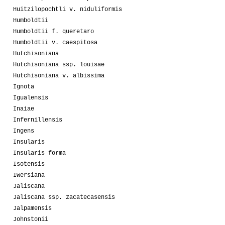
Huitzilopochtli v. niduliformis
Humboldtii
Humboldtii f. queretaro
Humboldtii v. caespitosa
Hutchisoniana
Hutchisoniana ssp. louisae
Hutchisoniana v. albissima
Ignota
Igualensis
Inaiae
Infernillensis
Ingens
Insularis
Insularis forma
Isotensis
Iwersiana
Jaliscana
Jaliscana ssp. zacatecasensis
Jalpamensis
Johnstonii