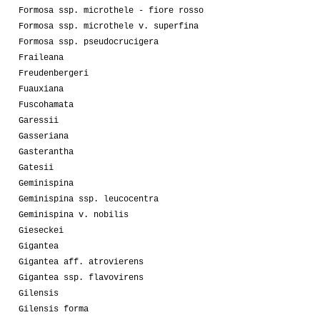
Formosa ssp. microthele - fiore rosso
Formosa ssp. microthele v. superfina
Formosa ssp. pseudocrucigera
Fraileana
Freudenbergeri
Fuauxiana
Fuscohamata
Garessii
Gasseriana
Gasterantha
Gatesii
Geminispina
Geminispina ssp. leucocentra
Geminispina v. nobilis
Gieseckei
Gigantea
Gigantea aff. atrovierens
Gigantea ssp. flavovirens
Gilensis
Gilensis forma