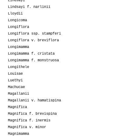
Lindsayi
Lindsayi f. narlinii
Lloydii
Longicoma
Longiflora
Longiflora ssp. stampferi
Longiflora v. breviflora
Longimamma
Longimamma f. cristata
Longimamma f. monstruosa
Longithele
Louisae
Luethyi
Machucae
Magallanii
Magallanii v. hamatispina
Magnifica
Magnifica f. brevispina
Magnifica f. inermis
Magnifica v. minor
Magnimamma