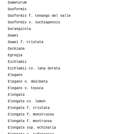
Dumetorum
Duoformis
Duoformis f. tenango del valle
Duoformis v. xuchiapensis
Durangicola
Duwei
Duwei f. cristata
Dyckiana
Egregia
Eichlamii
Eichlamii cv. lana dorata
Elegans
Elegans v. dealbata
Elegans v. teyuca
Elongata
Elongata cv. lemon
Elongata f. cristata
Elongata f. monstruosa
Elongata f. mostruosa
Elongata ssp. echinaria