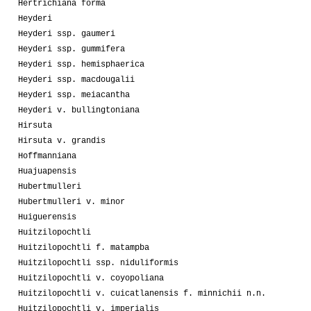
Hertrichiana forma
Heyderi
Heyderi ssp. gaumeri
Heyderi ssp. gummifera
Heyderi ssp. hemisphaerica
Heyderi ssp. macdougalii
Heyderi ssp. meiacantha
Heyderi v. bullingtoniana
Hirsuta
Hirsuta v. grandis
Hoffmanniana
Huajuapensis
Hubertmulleri
Hubertmulleri v. minor
Huiguerensis
Huitzilopochtli
Huitzilopochtli f. matampba
Huitzilopochtli ssp. niduliformis
Huitzilopochtli v. coyopoliana
Huitzilopochtli v. cuicatlanensis f. minnichii n.n.
Huitzilopochtli v. imperialis