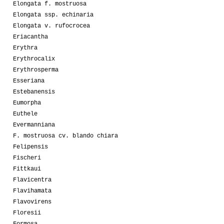
Elongata f. mostruosa
Elongata ssp. echinaria
Elongata v. rufocrocea
Eriacantha
Erythra
Erythrocalix
Erythrosperma
Esseriana
Estebanensis
Eumorpha
Euthele
Evermanniana
F. mostruosa cv. blando chiara
Felipensis
Fischeri
Fittkaui
Flavicentra
Flavihamata
Flavovirens
Floresii