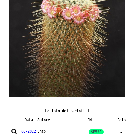
Le foto dei cactofili
Data
Autore
FN
Foto
06-2022
Ento
1
SB533