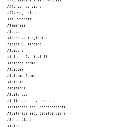
Aff. saetigera ssp. woodsii
Aff. verhaertiana
Aff. wagneriana
Aff. woodsii
Alamensis
Albata
Albata v. longispina
Albata v. sanciro
Albicans
Albicans f. slevinii
Albicans forma
Albicoma
Albicoma forma
Albidula
Albiflora
Albilanata
Albilanata ssp. oaxacana
Albilanata ssp. reppenhagenii
Albilanata ssp. tegelbergiana
Albrechtiana
Alpina