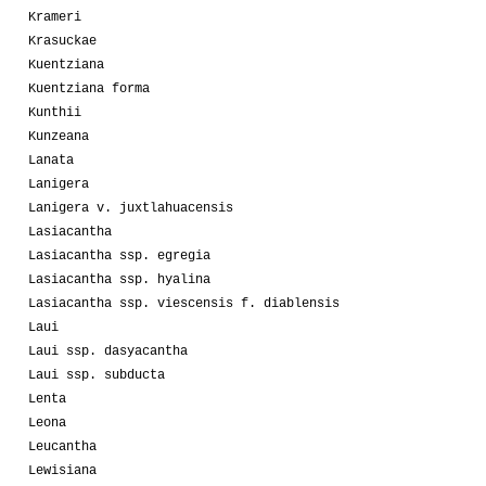
Krameri
Krasuckae
Kuentziana
Kuentziana forma
Kunthii
Kunzeana
Lanata
Lanigera
Lanigera v. juxtlahuacensis
Lasiacantha
Lasiacantha ssp. egregia
Lasiacantha ssp. hyalina
Lasiacantha ssp. viescensis f. diablensis
Laui
Laui ssp. dasyacantha
Laui ssp. subducta
Lenta
Leona
Leucantha
Lewisiana