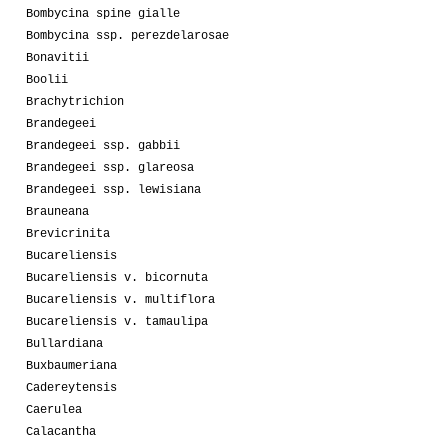
Bombycina spine gialle
Bombycina ssp. perezdelarosae
Bonavitii
Boolii
Brachytrichion
Brandegeei
Brandegeei ssp. gabbii
Brandegeei ssp. glareosa
Brandegeei ssp. lewisiana
Brauneana
Brevicrinita
Bucareliensis
Bucareliensis v. bicornuta
Bucareliensis v. multiflora
Bucareliensis v. tamaulipa
Bullardiana
Buxbaumeriana
Cadereytensis
Caerulea
Calacantha