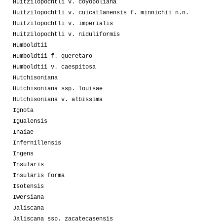
Huitzilopochtli v. coyopoliana
Huitzilopochtli v. cuicatlanensis f. minnichii n.n.
Huitzilopochtli v. imperialis
Huitzilopochtli v. niduliformis
Humboldtii
Humboldtii f. queretaro
Humboldtii v. caespitosa
Hutchisoniana
Hutchisoniana ssp. louisae
Hutchisoniana v. albissima
Ignota
Igualensis
Inaiae
Infernillensis
Ingens
Insularis
Insularis forma
Isotensis
Iwersiana
Jaliscana
Jaliscana ssp. zacatecasensis