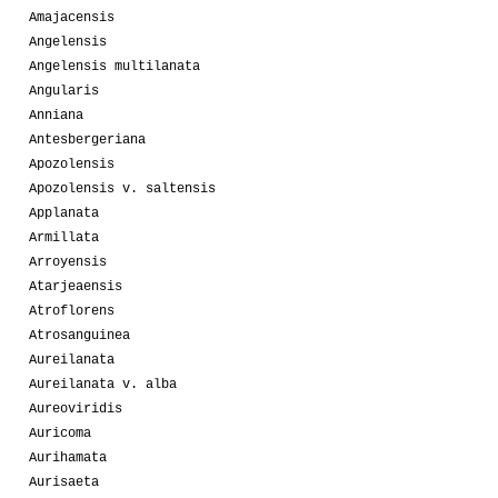
Amajacensis
Angelensis
Angelensis multilanata
Angularis
Anniana
Antesbergeriana
Apozolensis
Apozolensis v. saltensis
Applanata
Armillata
Arroyensis
Atarjeaensis
Atroflorens
Atrosanguinea
Aureilanata
Aureilanata v. alba
Aureoviridis
Auricoma
Aurihamata
Aurisaeta