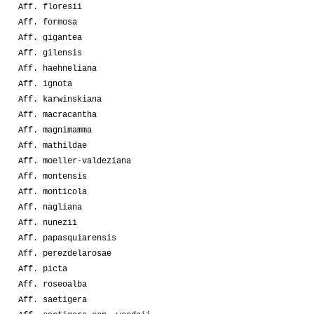
Aff. floresii
Aff. formosa
Aff. gigantea
Aff. gilensis
Aff. haehneliana
Aff. ignota
Aff. karwinskiana
Aff. macracantha
Aff. magnimamma
Aff. mathildae
Aff. moeller-valdeziana
Aff. montensis
Aff. monticola
Aff. nagliana
Aff. nunezii
Aff. papasquiarensis
Aff. perezdelarosae
Aff. picta
Aff. roseoalba
Aff. saetigera