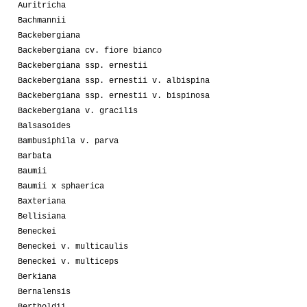
Auritricha
Bachmannii
Backebergiana
Backebergiana cv. fiore bianco
Backebergiana ssp. ernestii
Backebergiana ssp. ernestii v. albispina
Backebergiana ssp. ernestii v. bispinosa
Backebergiana v. gracilis
Balsasoides
Bambusiphila v. parva
Barbata
Baumii
Baumii x sphaerica
Baxteriana
Bellisiana
Beneckei
Beneckei v. multicaulis
Beneckei v. multiceps
Berkiana
Bernalensis