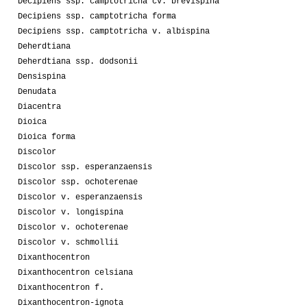
Decipiens ssp. camptotricha cv. brevispina
Decipiens ssp. camptotricha forma
Decipiens ssp. camptotricha v. albispina
Deherdtiana
Deherdtiana ssp. dodsonii
Densispina
Denudata
Diacentra
Dioica
Dioica forma
Discolor
Discolor ssp. esperanzaensis
Discolor ssp. ochoterenae
Discolor v. esperanzaensis
Discolor v. longispina
Discolor v. ochoterenae
Discolor v. schmollii
Dixanthocentron
Dixanthocentron celsiana
Dixanthocentron f.
Dixanthocentron-ignota