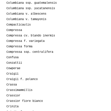
Columbiana ssp. guatemalensis
Columbiana ssp. yucatanensis
Columbiana v. albescens
Columbiana v. tamayonis
Compacticaulis
Compressa
Compressa cv. blando inermis
Compressa f. variegata
Compressa forma
Compressa ssp. centralifera
Confusa
Conzattii
Cowperae
Craigii
Craigii f. polanco
Crassa
Crassimammillis
Crassior
Crassior fiore bianco
Crinita