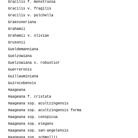
Gracilis f. monstruosa
Gracilis v. fragilis
Gracilis v. pulchella
Graessneriana
Grahamii
Grahamii v. oliviae
Grusonii
Gueldemanniana
Guelzowiana
Guelzowiana v. robustior
Guerreronis
Guillauminiana
Guirocobensis
Haageana
Haageana f. cristata
Haageana ssp. acultzingensis
Haageana ssp. acultzingensis forma
Haageana ssp. conspicua
Haageana ssp. elegans
Haageana ssp. san-angelensis
Haageana ssp. schmollii