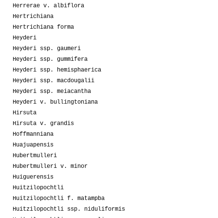
Herrerae v. albiflora
Hertrichiana
Hertrichiana forma
Heyderi
Heyderi ssp. gaumeri
Heyderi ssp. gummifera
Heyderi ssp. hemisphaerica
Heyderi ssp. macdougalii
Heyderi ssp. meiacantha
Heyderi v. bullingtoniana
Hirsuta
Hirsuta v. grandis
Hoffmanniana
Huajuapensis
Hubertmulleri
Hubertmulleri v. minor
Huiguerensis
Huitzilopochtli
Huitzilopochtli f. matampba
Huitzilopochtli ssp. niduliformis