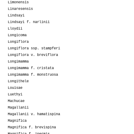
Limonensis
Linaresensis
Lindsayi
Lindsayi f. narlinii
Lloydii
Longicoma
Longiflora
Longiflora ssp. stampferi
Longiflora v. breviflora
Longimamma
Longimamma f. cristata
Longimamma f. monstruosa
Longithele
Louisae
Luethyi
Machucae
Magallanii
Magallanii v. hamatispina
Magnifica
Magnifica f. brevispina