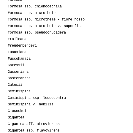
Formosa
Formosa ssp. chionocephala
Formosa ssp. microthele
Formosa ssp. microthele - fiore rosso
Formosa ssp. microthele v. superfina
Formosa ssp. pseudocrucigera
Fraileana
Freudenbergeri
Fuauxiana
Fuscohamata
Garessii
Gasseriana
Gasterantha
Gatesii
Geminispina
Geminispina ssp. leucocentra
Geminispina v. nobilis
Gieseckei
Gigantea
Gigantea aff. atrovierens
Gigantea ssp. flavovirens