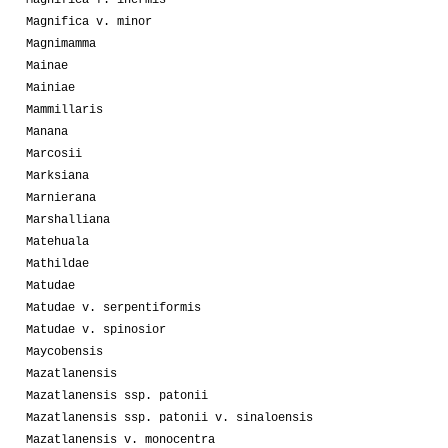
Magnifica f. inermis
Magnifica v. minor
Magnimamma
Mainae
Mainiae
Mammillaris
Manana
Marcosii
Marksiana
Marnierana
Marshalliana
Matehuala
Mathildae
Matudae
Matudae v. serpentiformis
Matudae v. spinosior
Maycobensis
Mazatlanensis
Mazatlanensis ssp. patonii
Mazatlanensis ssp. patonii v. sinaloensis
Mazatlanensis v. monocentra