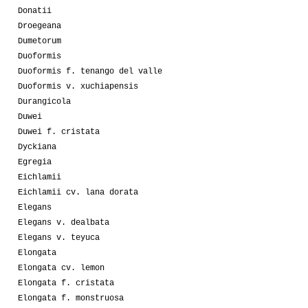
Donatii
Droegeana
Dumetorum
Duoformis
Duoformis f. tenango del valle
Duoformis v. xuchiapensis
Durangicola
Duwei
Duwei f. cristata
Dyckiana
Egregia
Eichlamii
Eichlamii cv. lana dorata
Elegans
Elegans v. dealbata
Elegans v. teyuca
Elongata
Elongata cv. lemon
Elongata f. cristata
Elongata f. monstruosa