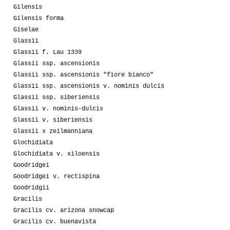
Gilensis
Gilensis forma
Giselae
Glassii
Glassii f. Lau 1339
Glassii ssp. ascensionis
Glassii ssp. ascensionis "fiore bianco"
Glassii ssp. ascensionis v. nominis dulcis
Glassii ssp. siberiensis
Glassii v. nominis-dulcis
Glassii v. siberiensis
Glassii x zeilmanniana
Glochidiata
Glochidiata v. xiloensis
Goodridgei
Goodridgei v. rectispina
Goodridgii
Gracilis
Gracilis cv. arizona snowcap
Gracilis cv. buenavista