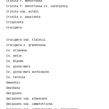
Crinita f. monstruosa
Crinita f. monstruosa cv. caterpincy
Crinita ssp. wildii
Crinita v. pauciseta
Crispiseta
Crucigera
Crucigera ssp. tlalocii
Crucigera v. grandinosa
Cv. allavena
Cv. Antje
Cv. Blando
Cv. ginsa-maru
Cv. ginsa-maru aureispina
Cv. teresia
Dawsonii
Dealbata
Decipiens
Decipiens ssp. albescens
Decipiens ssp. camptotricha