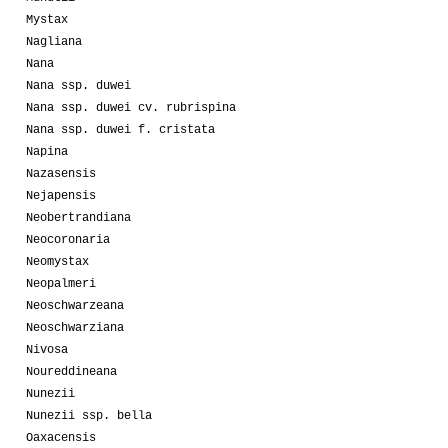
Mystax
Nagliana
Nana
Nana ssp. duwei
Nana ssp. duwei cv. rubrispina
Nana ssp. duwei f. cristata
Napina
Nazasensis
Nejapensis
Neobertrandiana
Neocoronaria
Neomystax
Neopalmeri
Neoschwarzeana
Neoschwarziana
Nivosa
Noureddineana
Nunezii
Nunezii ssp. bella
Oaxacensis