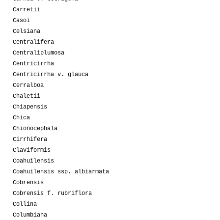
Carretii
Casoi
Celsiana
Centralifera
Centraliplumosa
Centricirrha
Centricirrha v. glauca
Cerralboa
Chaletii
Chiapensis
Chica
Chionocephala
Cirrhifera
Claviformis
Coahuilensis
Coahuilensis ssp. albiarmata
Cobrensis
Cobrensis f. rubriflora
Collina
Columbiana