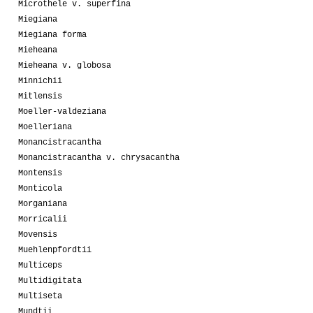
Microthele v. superfina
Miegiana
Miegiana forma
Mieheana
Mieheana v. globosa
Minnichii
Mitlensis
Moeller-valdeziana
Moelleriana
Monancistracantha
Monancistracantha v. chrysacantha
Montensis
Monticola
Morganiana
Morricalii
Movensis
Muehlenpfordtii
Multiceps
Multidigitata
Multiseta
Mundtii