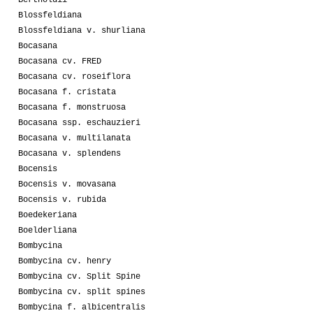
Bertholdii
Blossfeldiana
Blossfeldiana v. shurliana
Bocasana
Bocasana cv. FRED
Bocasana cv. roseiflora
Bocasana f. cristata
Bocasana f. monstruosa
Bocasana ssp. eschauzieri
Bocasana v. multilanata
Bocasana v. splendens
Bocensis
Bocensis v. movasana
Bocensis v. rubida
Boedekeriana
Boelderliana
Bombycina
Bombycina cv. henry
Bombycina cv. Split Spine
Bombycina cv. split spines
Bombycina f. albicentralis