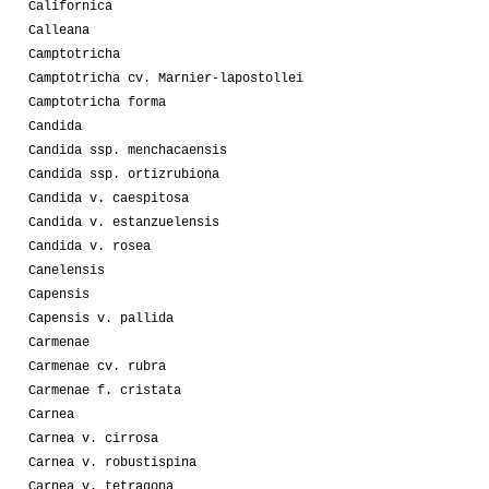
Californica
Calleana
Camptotricha
Camptotricha cv. Marnier-lapostollei
Camptotricha forma
Candida
Candida ssp. menchacaensis
Candida ssp. ortizrubiona
Candida v. caespitosa
Candida v. estanzuelensis
Candida v. rosea
Canelensis
Capensis
Capensis v. pallida
Carmenae
Carmenae cv. rubra
Carmenae f. cristata
Carnea
Carnea v. cirrosa
Carnea v. robustispina
Carnea v. tetragona