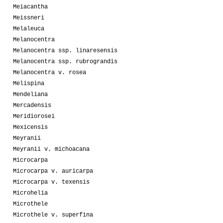
Meiacantha
Meissneri
Melaleuca
Melanocentra
Melanocentra ssp. linaresensis
Melanocentra ssp. rubrograndis
Melanocentra v. rosea
Melispina
Mendeliana
Mercadensis
Meridiorosei
Mexicensis
Meyranii
Meyranii v. michoacana
Microcarpa
Microcarpa v. auricarpa
Microcarpa v. texensis
Microhelia
Microthele
Microthele v. superfina