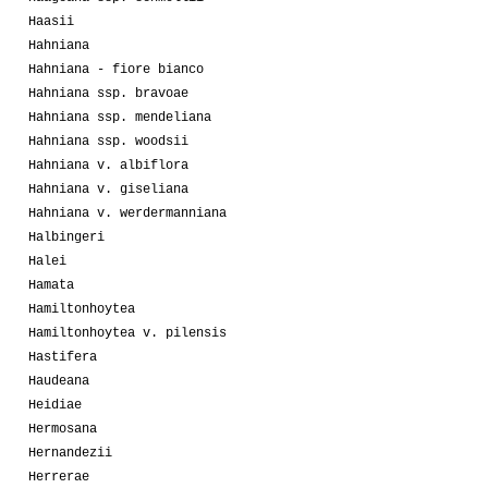
Haasii
Hahniana
Hahniana - fiore bianco
Hahniana ssp. bravoae
Hahniana ssp. mendeliana
Hahniana ssp. woodsii
Hahniana v. albiflora
Hahniana v. giseliana
Hahniana v. werdermanniana
Halbingeri
Halei
Hamata
Hamiltonhoytea
Hamiltonhoytea v. pilensis
Hastifera
Haudeana
Heidiae
Hermosana
Hernandezii
Herrerae