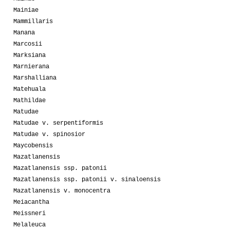
Mainiae
Mammillaris
Manana
Marcosii
Marksiana
Marnierana
Marshalliana
Matehuala
Mathildae
Matudae
Matudae v. serpentiformis
Matudae v. spinosior
Maycobensis
Mazatlanensis
Mazatlanensis ssp. patonii
Mazatlanensis ssp. patonii v. sinaloensis
Mazatlanensis v. monocentra
Meiacantha
Meissneri
Melaleuca