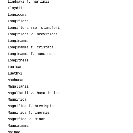
Lindsayi f. narlinii
Lloydii
Longicoma
Longiflora
Longiflora ssp. stampferi
Longiflora v. breviflora
Longimamma
Longimamma f. cristata
Longimamma f. monstruosa
Longithele
Louisae
Luethyi
Machucae
Magallanii
Magallanii v. hamatispina
Magnifica
Magnifica f. brevispina
Magnifica f. inermis
Magnifica v. minor
Magnimamma
Mainae