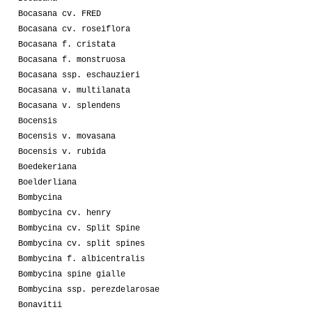
Bocasana cv. FRED
Bocasana cv. roseiflora
Bocasana f. cristata
Bocasana f. monstruosa
Bocasana ssp. eschauzieri
Bocasana v. multilanata
Bocasana v. splendens
Bocensis
Bocensis v. movasana
Bocensis v. rubida
Boedekeriana
Boelderliana
Bombycina
Bombycina cv. henry
Bombycina cv. Split Spine
Bombycina cv. split spines
Bombycina f. albicentralis
Bombycina spine gialle
Bombycina ssp. perezdelarosae
Bonavitii