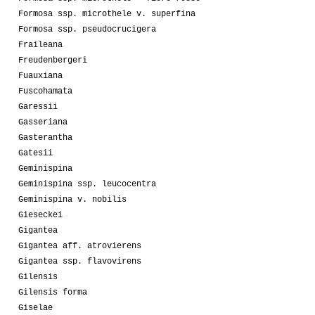
Formosa ssp. microthele v. superfina
Formosa ssp. pseudocrucigera
Fraileana
Freudenbergeri
Fuauxiana
Fuscohamata
Garessii
Gasseriana
Gasterantha
Gatesii
Geminispina
Geminispina ssp. leucocentra
Geminispina v. nobilis
Gieseckei
Gigantea
Gigantea aff. atrovierens
Gigantea ssp. flavovirens
Gilensis
Gilensis forma
Giselae