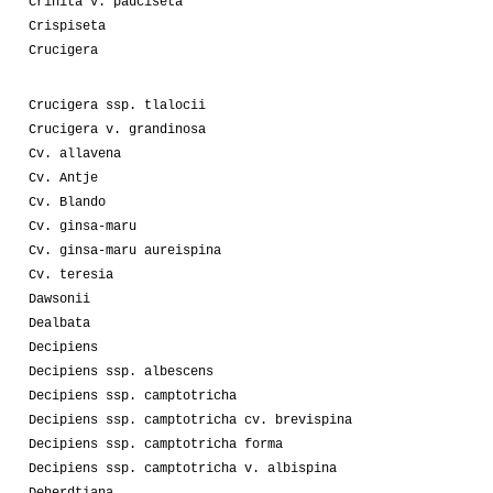
Crinita v. pauciseta
Crispiseta
Crucigera
Crucigera ssp. tlalocii
Crucigera v. grandinosa
Cv. allavena
Cv. Antje
Cv. Blando
Cv. ginsa-maru
Cv. ginsa-maru aureispina
Cv. teresia
Dawsonii
Dealbata
Decipiens
Decipiens ssp. albescens
Decipiens ssp. camptotricha
Decipiens ssp. camptotricha cv. brevispina
Decipiens ssp. camptotricha forma
Decipiens ssp. camptotricha v. albispina
Deherdtiana