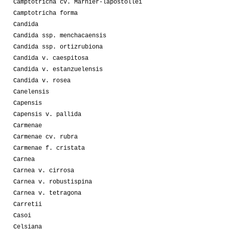
Camptotricha cv. Marnier-lapostollei
Camptotricha forma
Candida
Candida ssp. menchacaensis
Candida ssp. ortizrubiona
Candida v. caespitosa
Candida v. estanzuelensis
Candida v. rosea
Canelensis
Capensis
Capensis v. pallida
Carmenae
Carmenae cv. rubra
Carmenae f. cristata
Carnea
Carnea v. cirrosa
Carnea v. robustispina
Carnea v. tetragona
Carretii
Casoi
Celsiana