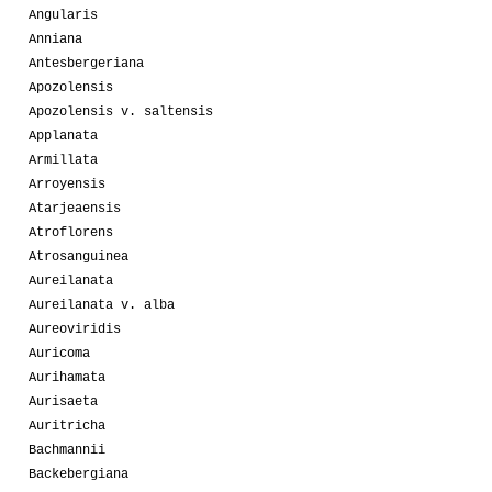
Angularis
Anniana
Antesbergeriana
Apozolensis
Apozolensis v. saltensis
Applanata
Armillata
Arroyensis
Atarjeaensis
Atroflorens
Atrosanguinea
Aureilanata
Aureilanata v. alba
Aureoviridis
Auricoma
Aurihamata
Aurisaeta
Auritricha
Bachmannii
Backebergiana