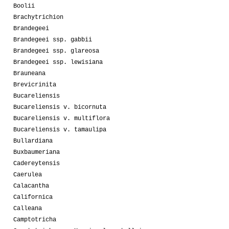
Boolii
Brachytrichion
Brandegeei
Brandegeei ssp. gabbii
Brandegeei ssp. glareosa
Brandegeei ssp. lewisiana
Brauneana
Brevicrinita
Bucareliensis
Bucareliensis v. bicornuta
Bucareliensis v. multiflora
Bucareliensis v. tamaulipa
Bullardiana
Buxbaumeriana
Cadereytensis
Caerulea
Calacantha
Californica
Calleana
Camptotricha