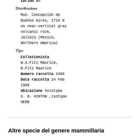
Ibrido
No
Distribuzione
Mun. Concepción de
Buenos Aires, 1710 m
on near-vertical gray
volcanic rock,
Jalisco (Mexico,
Northern America)
Tipo
Collezionista
W.A.Fitz Maurice,
B.Fitz Maurice
Numero raccolta
2408
Data raccolta
24 Feb
1999
Ubicazione
holotype
G. B. HINTON ,isotype
HERB
Altre specie del genere mammillaria