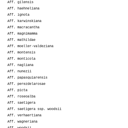
Aff. gilensis
Aff. haehneliana
Aff. ignota
Aff. karwinskiana
Aff. macracantha
Aff. magnimamma
Aff. mathildae
Aff. moeller-valdeziana
Aff. montensis
Aff. monticola
Aff. nagliana
Aff. nunezii
Aff. papasquiarensis
Aff. perezdelarosae
Aff. picta
Aff. roseoalba
Aff. saetigera
Aff. saetigera ssp. woodsii
Aff. verhaertiana
Aff. wagneriana
Aff. woodsii