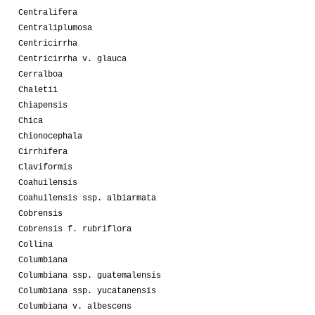
Centralifera
Centraliplumosa
Centricirrha
Centricirrha v. glauca
Cerralboa
Chaletii
Chiapensis
Chica
Chionocephala
Cirrhifera
Claviformis
Coahuilensis
Coahuilensis ssp. albiarmata
Cobrensis
Cobrensis f. rubriflora
Collina
Columbiana
Columbiana ssp. guatemalensis
Columbiana ssp. yucatanensis
Columbiana v. albescens