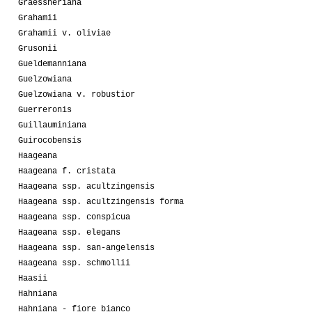
Graessneriana
Grahamii
Grahamii v. oliviae
Grusonii
Gueldemanniana
Guelzowiana
Guelzowiana v. robustior
Guerreronis
Guillauminiana
Guirocobensis
Haageana
Haageana f. cristata
Haageana ssp. acultzingensis
Haageana ssp. acultzingensis forma
Haageana ssp. conspicua
Haageana ssp. elegans
Haageana ssp. san-angelensis
Haageana ssp. schmollii
Haasii
Hahniana
Hahniana - fiore bianco