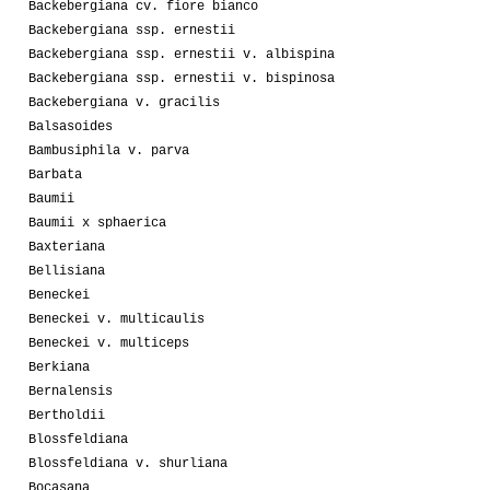
Backebergiana cv. fiore bianco
Backebergiana ssp. ernestii
Backebergiana ssp. ernestii v. albispina
Backebergiana ssp. ernestii v. bispinosa
Backebergiana v. gracilis
Balsasoides
Bambusiphila v. parva
Barbata
Baumii
Baumii x sphaerica
Baxteriana
Bellisiana
Beneckei
Beneckei v. multicaulis
Beneckei v. multiceps
Berkiana
Bernalensis
Bertholdii
Blossfeldiana
Blossfeldiana v. shurliana
Bocasana