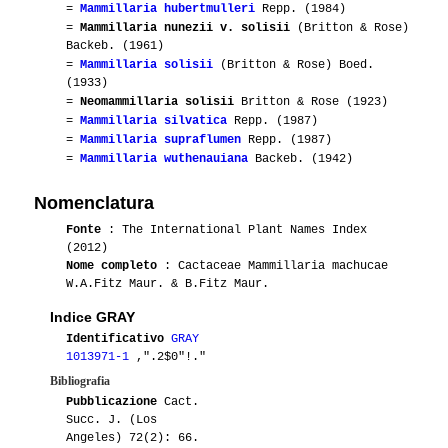
=
Mammillaria hubertmulleri
Repp. (1984)
=
Mammillaria nunezii v. solisii
(Britton & Rose)
Backeb. (1961)
=
Mammillaria solisii
(Britton & Rose) Boed.
(1933)
=
Neomammillaria solisii
Britton & Rose (1923)
=
Mammillaria silvatica
Repp. (1987)
=
Mammillaria supraflumen
Repp. (1987)
=
Mammillaria wuthenauiana
Backeb. (1942)
Nomenclatura
Fonte
: The International Plant Names Index
(2012)
Nome completo
: Cactaceae Mammillaria machucae
W.A.Fitz Maur. & B.Fitz Maur.
Indice GRAY
Identificativo
GRAY
1013971-1
,".2$0"!."
Bibliografia
Pubblicazione
Cact.
Succ. J. (Los
Angeles) 72(2): 66.