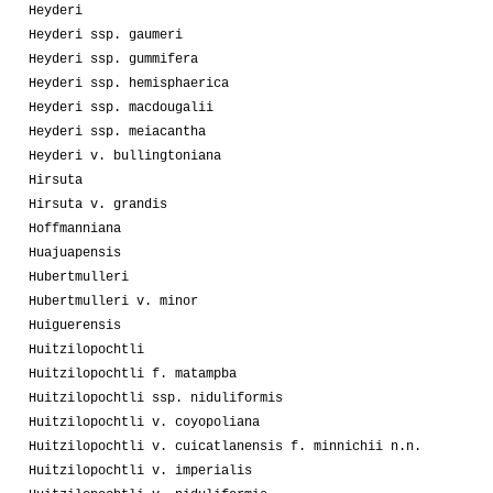
Heyderi
Heyderi ssp. gaumeri
Heyderi ssp. gummifera
Heyderi ssp. hemisphaerica
Heyderi ssp. macdougalii
Heyderi ssp. meiacantha
Heyderi v. bullingtoniana
Hirsuta
Hirsuta v. grandis
Hoffmanniana
Huajuapensis
Hubertmulleri
Hubertmulleri v. minor
Huiguerensis
Huitzilopochtli
Huitzilopochtli f. matampba
Huitzilopochtli ssp. niduliformis
Huitzilopochtli v. coyopoliana
Huitzilopochtli v. cuicatlanensis f. minnichii n.n.
Huitzilopochtli v. imperialis