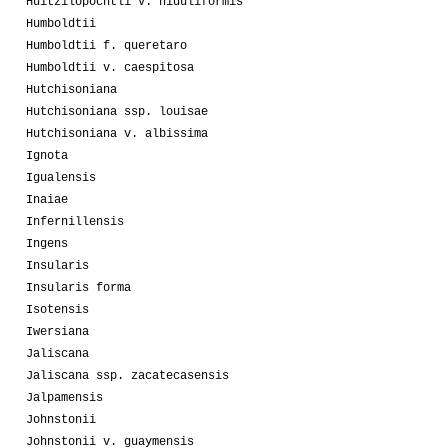
Huitzilopochtli v. niduliformis
Humboldtii
Humboldtii f. queretaro
Humboldtii v. caespitosa
Hutchisoniana
Hutchisoniana ssp. louisae
Hutchisoniana v. albissima
Ignota
Igualensis
Inaiae
Infernillensis
Ingens
Insularis
Insularis forma
Isotensis
Iwersiana
Jaliscana
Jaliscana ssp. zacatecasensis
Jalpamensis
Johnstonii
Johnstonii v. guaymensis