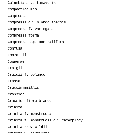
Columbiana v. tamayonis
Compacticaulis
Compressa
Compressa cv. blando inermis
Compressa f. variegata
Compressa forma
Compressa ssp. centralifera
Confusa
Conzattii
Cowperae
Craigii
Craigii f. polanco
Crassa
Crassimammillis
Crassior
Crassior fiore bianco
Crinita
Crinita f. monstruosa
Crinita f. monstruosa cv. caterpincy
Crinita ssp. wildii