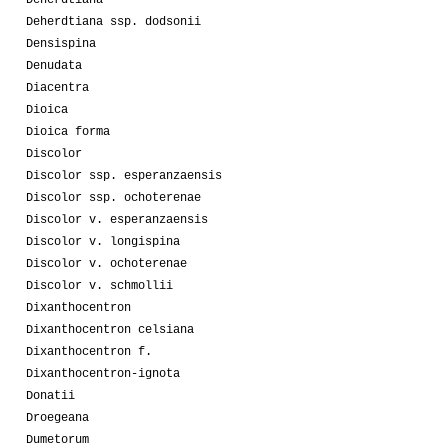
Deherdtiana ssp. dodsonii
Densispina
Denudata
Diacentra
Dioica
Dioica forma
Discolor
Discolor ssp. esperanzaensis
Discolor ssp. ochoterenae
Discolor v. esperanzaensis
Discolor v. longispina
Discolor v. ochoterenae
Discolor v. schmollii
Dixanthocentron
Dixanthocentron celsiana
Dixanthocentron f.
Dixanthocentron-ignota
Donatii
Droegeana
Dumetorum