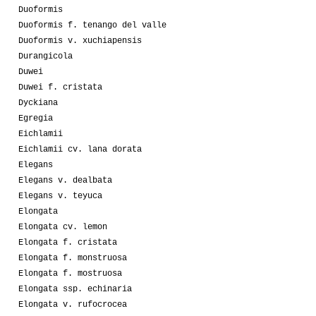
Duoformis
Duoformis f. tenango del valle
Duoformis v. xuchiapensis
Durangicola
Duwei
Duwei f. cristata
Dyckiana
Egregia
Eichlamii
Eichlamii cv. lana dorata
Elegans
Elegans v. dealbata
Elegans v. teyuca
Elongata
Elongata cv. lemon
Elongata f. cristata
Elongata f. monstruosa
Elongata f. mostruosa
Elongata ssp. echinaria
Elongata v. rufocrocea