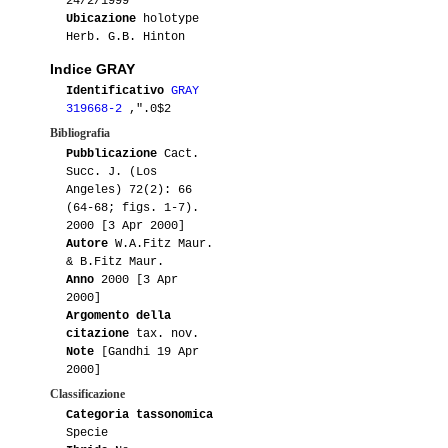
24/2/1999
Ubicazione
holotype
Herb. G.B. Hinton
Indice GRAY
Identificativo
GRAY
319668-2
,".0$2
Bibliografia
Pubblicazione
Cact.
Succ. J. (Los
Angeles) 72(2): 66
(64-68; figs. 1-7).
2000 [3 Apr 2000]
Autore
W.A.Fitz Maur.
& B.Fitz Maur.
Anno
2000 [3 Apr
2000]
Argomento della
citazione
tax. nov.
Note
[Gandhi 19 Apr
2000]
Classificazione
Categoria tassonomica
Specie