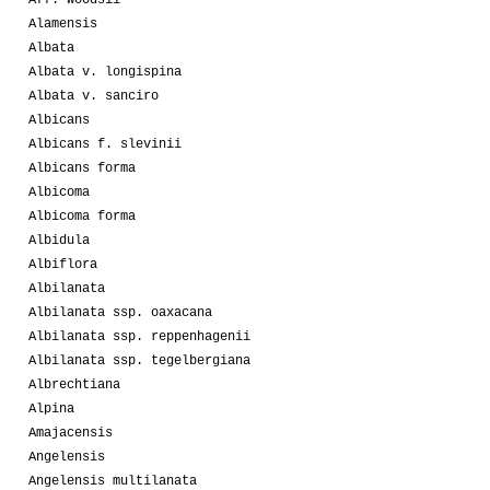
Alamensis
Albata
Albata v. longispina
Albata v. sanciro
Albicans
Albicans f. slevinii
Albicans forma
Albicoma
Albicoma forma
Albidula
Albiflora
Albilanata
Albilanata ssp. oaxacana
Albilanata ssp. reppenhagenii
Albilanata ssp. tegelbergiana
Albrechtiana
Alpina
Amajacensis
Angelensis
Angelensis multilanata