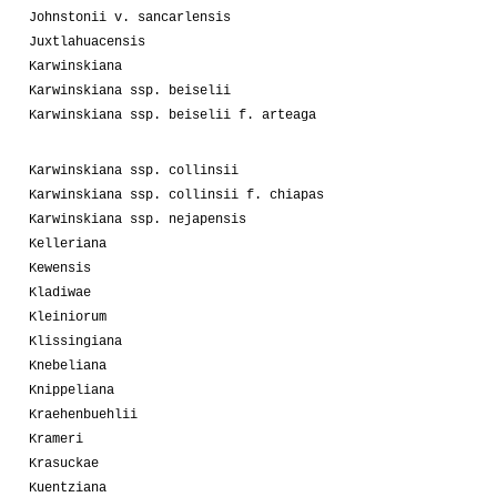
Johnstonii v. sancarlensis
Juxtlahuacensis
Karwinskiana
Karwinskiana ssp. beiselii
Karwinskiana ssp. beiselii f. arteaga
Karwinskiana ssp. collinsii
Karwinskiana ssp. collinsii f. chiapas
Karwinskiana ssp. nejapensis
Kelleriana
Kewensis
Kladiwae
Kleiniorum
Klissingiana
Knebeliana
Knippeliana
Kraehenbuehlii
Krameri
Krasuckae
Kuentziana