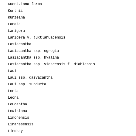
Kuentziana forma
Kunthii
Kunzeana
Lanata
Lanigera
Lanigera v. juxtlahuacensis
Lasiacantha
Lasiacantha ssp. egregia
Lasiacantha ssp. hyalina
Lasiacantha ssp. viescensis f. diablensis
Laui
Laui ssp. dasyacantha
Laui ssp. subducta
Lenta
Leona
Leucantha
Lewisiana
Limonensis
Linaresensis
Lindsayi