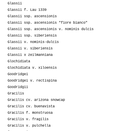
Glassii
Glassii f. Lau 1339
Glassii ssp. ascensionis
Glassii ssp. ascensionis "fiore bianco"
Glassii ssp. ascensionis v. nominis dulcis
Glassii ssp. siberiensis
Glassii v. nominis-dulcis
Glassii v. siberiensis
Glassii x zeilmanniana
Glochidiata
Glochidiata v. xiloensis
Goodridgei
Goodridgei v. rectispina
Goodridgii
Gracilis
Gracilis cv. arizona snowcap
Gracilis cv. buenavista
Gracilis f. monstruosa
Gracilis v. fragilis
Gracilis v. pulchella