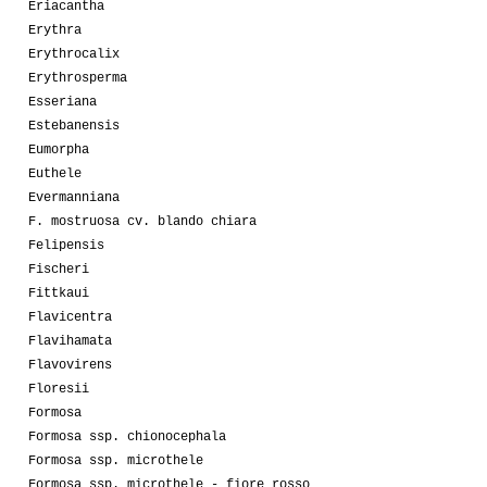
Eriacantha
Erythra
Erythrocalix
Erythrosperma
Esseriana
Estebanensis
Eumorpha
Euthele
Evermanniana
F. mostruosa cv. blando chiara
Felipensis
Fischeri
Fittkaui
Flavicentra
Flavihamata
Flavovirens
Floresii
Formosa
Formosa ssp. chionocephala
Formosa ssp. microthele
Formosa ssp. microthele - fiore rosso