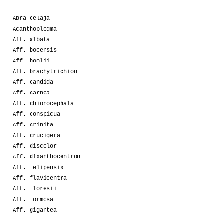
Abra celaja
Acanthoplegma
Aff. albata
Aff. bocensis
Aff. boolii
Aff. brachytrichion
Aff. candida
Aff. carnea
Aff. chionocephala
Aff. conspicua
Aff. crinita
Aff. crucigera
Aff. discolor
Aff. dixanthocentron
Aff. felipensis
Aff. flavicentra
Aff. floresii
Aff. formosa
Aff. gigantea