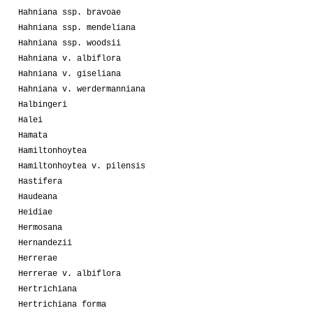
Hahniana ssp. bravoae
Hahniana ssp. mendeliana
Hahniana ssp. woodsii
Hahniana v. albiflora
Hahniana v. giseliana
Hahniana v. werdermanniana
Halbingeri
Halei
Hamata
Hamiltonhoytea
Hamiltonhoytea v. pilensis
Hastifera
Haudeana
Heidiae
Hermosana
Hernandezii
Herrerae
Herrerae v. albiflora
Hertrichiana
Hertrichiana forma