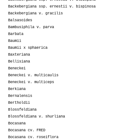
Backebergiana ssp. ernestii v. bispinosa
Backebergiana v. gracilis
Balsasoides
Bambusiphila v. parva
Barbata
Baumii
Baumii x sphaerica
Baxteriana
Bellisiana
Beneckei
Beneckei v. multicaulis
Beneckei v. multiceps
Berkiana
Bernalensis
Bertholdii
Blossfeldiana
Blossfeldiana v. shurliana
Bocasana
Bocasana cv. FRED
Bocasana cv. roseiflora