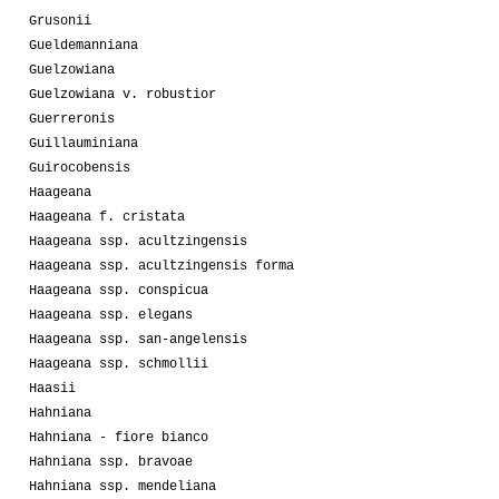
Grusonii
Gueldemanniana
Guelzowiana
Guelzowiana v. robustior
Guerreronis
Guillauminiana
Guirocobensis
Haageana
Haageana f. cristata
Haageana ssp. acultzingensis
Haageana ssp. acultzingensis forma
Haageana ssp. conspicua
Haageana ssp. elegans
Haageana ssp. san-angelensis
Haageana ssp. schmollii
Haasii
Hahniana
Hahniana - fiore bianco
Hahniana ssp. bravoae
Hahniana ssp. mendeliana