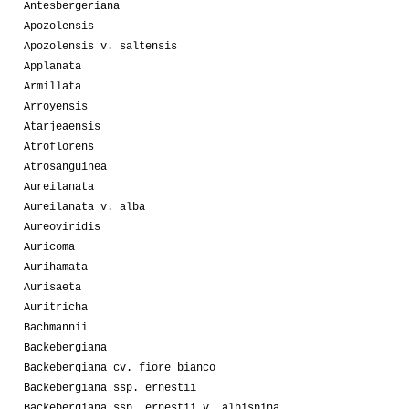
Antesbergeriana
Apozolensis
Apozolensis v. saltensis
Applanata
Armillata
Arroyensis
Atarjeaensis
Atroflorens
Atrosanguinea
Aureilanata
Aureilanata v. alba
Aureoviridis
Auricoma
Aurihamata
Aurisaeta
Auritricha
Bachmannii
Backebergiana
Backebergiana cv. fiore bianco
Backebergiana ssp. ernestii
Backebergiana ssp. ernestii v. albispina