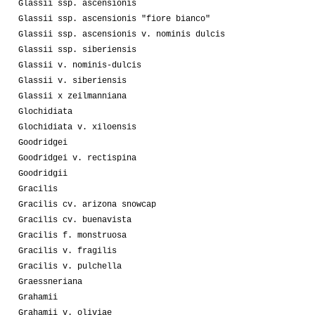
Glassii ssp. ascensionis
Glassii ssp. ascensionis "fiore bianco"
Glassii ssp. ascensionis v. nominis dulcis
Glassii ssp. siberiensis
Glassii v. nominis-dulcis
Glassii v. siberiensis
Glassii x zeilmanniana
Glochidiata
Glochidiata v. xiloensis
Goodridgei
Goodridgei v. rectispina
Goodridgii
Gracilis
Gracilis cv. arizona snowcap
Gracilis cv. buenavista
Gracilis f. monstruosa
Gracilis v. fragilis
Gracilis v. pulchella
Graessneriana
Grahamii
Grahamii v. oliviae