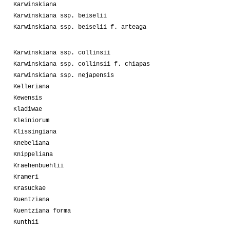
Karwinskiana
Karwinskiana ssp. beiselii
Karwinskiana ssp. beiselii f. arteaga
Karwinskiana ssp. collinsii
Karwinskiana ssp. collinsii f. chiapas
Karwinskiana ssp. nejapensis
Kelleriana
Kewensis
Kladiwae
Kleiniorum
Klissingiana
Knebeliana
Knippeliana
Kraehenbuehlii
Krameri
Krasuckae
Kuentziana
Kuentziana forma
Kunthii