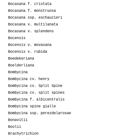
Bocasana f. cristata
Bocasana f. monstruosa
Bocasana ssp. eschauzieri
Bocasana v. multilanata
Bocasana v. splendens
Bocensis
Bocensis v. movasana
Bocensis v. rubida
Boedekeriana
Boelderliana
Bombycina
Bombycina cv. henry
Bombycina cv. Split Spine
Bombycina cv. split spines
Bombycina f. albicentralis
Bombycina spine gialle
Bombycina ssp. perezdelarosae
Bonavitii
Boolii
Brachytrichion