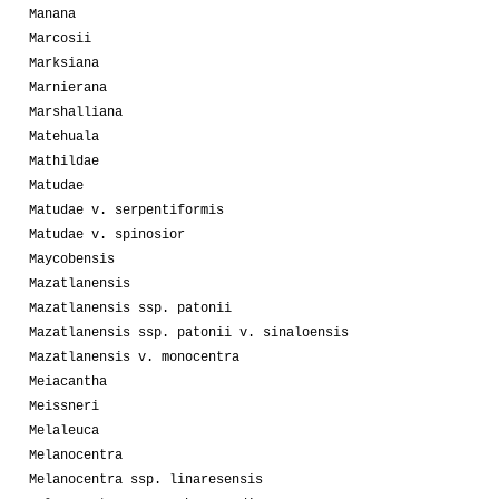
Manana
Marcosii
Marksiana
Marnierana
Marshalliana
Matehuala
Mathildae
Matudae
Matudae v. serpentiformis
Matudae v. spinosior
Maycobensis
Mazatlanensis
Mazatlanensis ssp. patonii
Mazatlanensis ssp. patonii v. sinaloensis
Mazatlanensis v. monocentra
Meiacantha
Meissneri
Melaleuca
Melanocentra
Melanocentra ssp. linaresensis