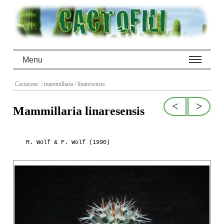
Menu
Cactaceae
/ mammillaria
/ linaresensis
<
>
Mammillaria linaresensis
R. Wolf & F. Wolf (1990)