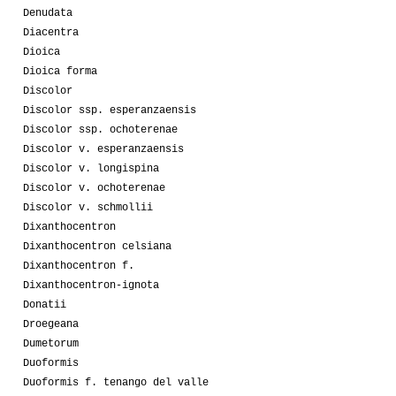
Denudata
Diacentra
Dioica
Dioica forma
Discolor
Discolor ssp. esperanzaensis
Discolor ssp. ochoterenae
Discolor v. esperanzaensis
Discolor v. longispina
Discolor v. ochoterenae
Discolor v. schmollii
Dixanthocentron
Dixanthocentron celsiana
Dixanthocentron f.
Dixanthocentron-ignota
Donatii
Droegeana
Dumetorum
Duoformis
Duoformis f. tenango del valle