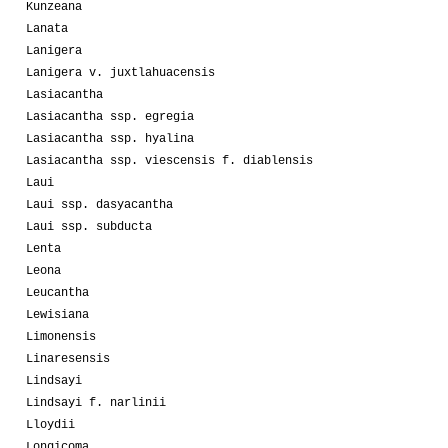
Kunzeana
Lanata
Lanigera
Lanigera v. juxtlahuacensis
Lasiacantha
Lasiacantha ssp. egregia
Lasiacantha ssp. hyalina
Lasiacantha ssp. viescensis f. diablensis
Laui
Laui ssp. dasyacantha
Laui ssp. subducta
Lenta
Leona
Leucantha
Lewisiana
Limonensis
Linaresensis
Lindsayi
Lindsayi f. narlinii
Lloydii
Longicoma