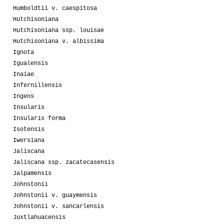
Humboldtii v. caespitosa
Hutchisoniana
Hutchisoniana ssp. louisae
Hutchisoniana v. albissima
Ignota
Igualensis
Inaiae
Infernillensis
Ingens
Insularis
Insularis forma
Isotensis
Iwersiana
Jaliscana
Jaliscana ssp. zacatecasensis
Jalpamensis
Johnstonii
Johnstonii v. guaymensis
Johnstonii v. sancarlensis
Juxtlahuacensis