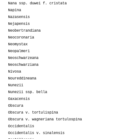
Nana ssp. duwei f. cristata
Napina
Nazasensis
Nejapensis
Neobertrandiana
Neocoronaria
Neomystax
Neopalmeri
Neoschwarzeana
Neoschwarziana
Nivosa
Noureddineana
Nunezii
Nunezii ssp. bella
Oaxacensis
Obscura
Obscura v. tortulispina
Obscura v. wagneriana tortulospina
Occidentalis
Occidentalis v. sinalensis