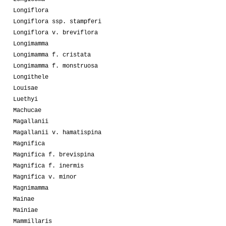
Longiflora
Longiflora ssp. stampferi
Longiflora v. breviflora
Longimamma
Longimamma f. cristata
Longimamma f. monstruosa
Longithele
Louisae
Luethyi
Machucae
Magallanii
Magallanii v. hamatispina
Magnifica
Magnifica f. brevispina
Magnifica f. inermis
Magnifica v. minor
Magnimamma
Mainae
Mainiae
Mammillaris