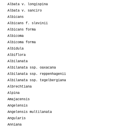
Albata v. longispina
Albata v. sanciro
Albicans
Albicans f. slevinii
Albicans forma
Albicoma
Albicoma forma
Albidula
Albiflora
Albilanata
Albilanata ssp. oaxacana
Albilanata ssp. reppenhagenii
Albilanata ssp. tegelbergiana
Albrechtiana
Alpina
Amajacensis
Angelensis
Angelensis multilanata
Angularis
Anniana