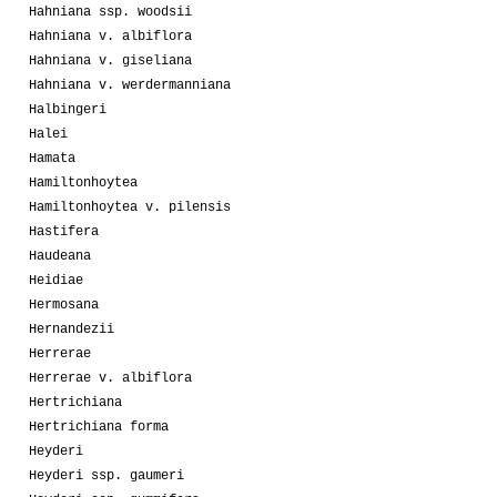
Hahniana ssp. woodsii
Hahniana v. albiflora
Hahniana v. giseliana
Hahniana v. werdermanniana
Halbingeri
Halei
Hamata
Hamiltonhoytea
Hamiltonhoytea v. pilensis
Hastifera
Haudeana
Heidiae
Hermosana
Hernandezii
Herrerae
Herrerae v. albiflora
Hertrichiana
Hertrichiana forma
Heyderi
Heyderi ssp. gaumeri