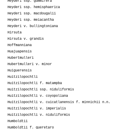
Heyderi ssp. gummifera
Heyderi ssp. hemisphaerica
Heyderi ssp. macdougalii
Heyderi ssp. meiacantha
Heyderi v. bullingtoniana
Hirsuta
Hirsuta v. grandis
Hoffmanniana
Huajuapensis
Hubertmulleri
Hubertmulleri v. minor
Huiguerensis
Huitzilopochtli
Huitzilopochtli f. matampba
Huitzilopochtli ssp. niduliformis
Huitzilopochtli v. coyopoliana
Huitzilopochtli v. cuicatlanensis f. minnichii n.n.
Huitzilopochtli v. imperialis
Huitzilopochtli v. niduliformis
Humboldtii
Humboldtii f. queretaro