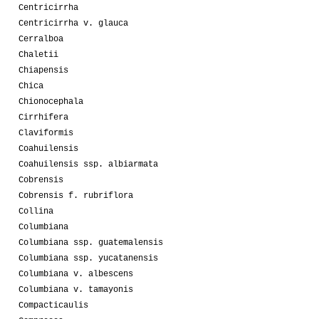
Centricirrha
Centricirrha v. glauca
Cerralboa
Chaletii
Chiapensis
Chica
Chionocephala
Cirrhifera
Claviformis
Coahuilensis
Coahuilensis ssp. albiarmata
Cobrensis
Cobrensis f. rubriflora
Collina
Columbiana
Columbiana ssp. guatemalensis
Columbiana ssp. yucatanensis
Columbiana v. albescens
Columbiana v. tamayonis
Compacticaulis