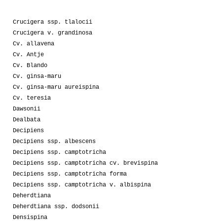
Crucigera ssp. tlalocii
Crucigera v. grandinosa
Cv. allavena
Cv. Antje
Cv. Blando
Cv. ginsa-maru
Cv. ginsa-maru aureispina
Cv. teresia
Dawsonii
Dealbata
Decipiens
Decipiens ssp. albescens
Decipiens ssp. camptotricha
Decipiens ssp. camptotricha cv. brevispina
Decipiens ssp. camptotricha forma
Decipiens ssp. camptotricha v. albispina
Deherdtiana
Deherdtiana ssp. dodsonii
Densispina