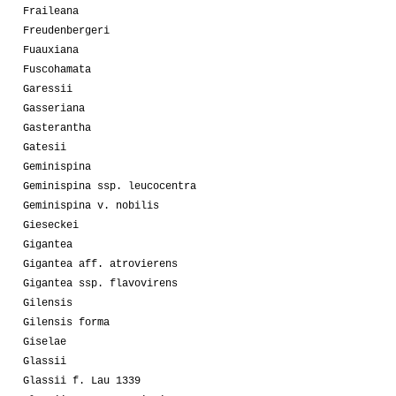
Fraileana
Freudenbergeri
Fuauxiana
Fuscohamata
Garessii
Gasseriana
Gasterantha
Gatesii
Geminispina
Geminispina ssp. leucocentra
Geminispina v. nobilis
Gieseckei
Gigantea
Gigantea aff. atrovierens
Gigantea ssp. flavovirens
Gilensis
Gilensis forma
Giselae
Glassii
Glassii f. Lau 1339