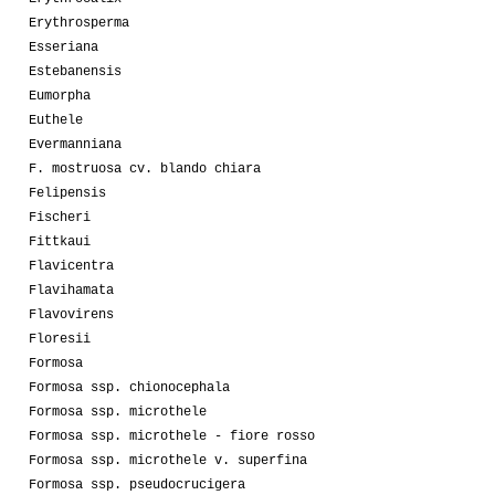
Erythrosperma
Esseriana
Estebanensis
Eumorpha
Euthele
Evermanniana
F. mostruosa cv. blando chiara
Felipensis
Fischeri
Fittkaui
Flavicentra
Flavihamata
Flavovirens
Floresii
Formosa
Formosa ssp. chionocephala
Formosa ssp. microthele
Formosa ssp. microthele - fiore rosso
Formosa ssp. microthele v. superfina
Formosa ssp. pseudocrucigera