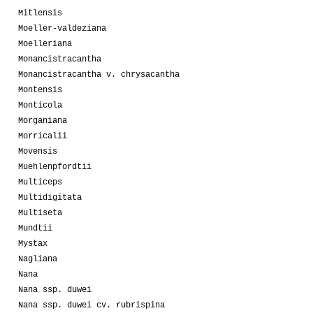
Mitlensis
Moeller-valdeziana
Moelleriana
Monancistracantha
Monancistracantha v. chrysacantha
Montensis
Monticola
Morganiana
Morricalii
Movensis
Muehlenpfordtii
Multiceps
Multidigitata
Multiseta
Mundtii
Mystax
Nagliana
Nana
Nana ssp. duwei
Nana ssp. duwei cv. rubrispina