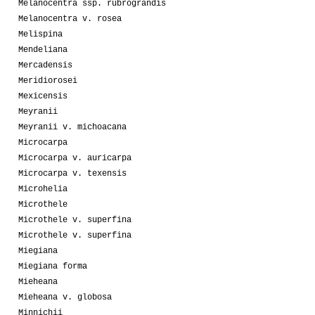
Melanocentra ssp. rubrograndis
Melanocentra v. rosea
Melispina
Mendeliana
Mercadensis
Meridiorosei
Mexicensis
Meyranii
Meyranii v. michoacana
Microcarpa
Microcarpa v. auricarpa
Microcarpa v. texensis
Microhelia
Microthele
Microthele v. superfina
Microthele v. superfina
Miegiana
Miegiana forma
Mieheana
Mieheana v. globosa
Minnichii