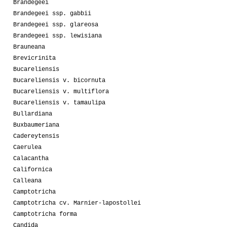
Brandegeei
Brandegeei ssp. gabbii
Brandegeei ssp. glareosa
Brandegeei ssp. lewisiana
Brauneana
Brevicrinita
Bucareliensis
Bucareliensis v. bicornuta
Bucareliensis v. multiflora
Bucareliensis v. tamaulipa
Bullardiana
Buxbaumeriana
Cadereytensis
Caerulea
Calacantha
Californica
Calleana
Camptotricha
Camptotricha cv. Marnier-lapostollei
Camptotricha forma
Candida