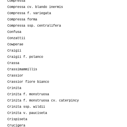
Compressa
Compressa cv. blando inermis
Compressa f. variegata
Compressa forma
Compressa ssp. centralifera
Confusa
Conzattii
Cowperae
Craigii
Craigii f. polanco
Crassa
Crassimammillis
Crassior
Crassior fiore bianco
Crinita
Crinita f. monstruosa
Crinita f. monstruosa cv. caterpincy
Crinita ssp. wildii
Crinita v. pauciseta
Crispiseta
Crucigera