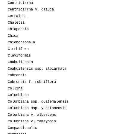
Centricirrha
Centricirrha v. glauca
Cerralboa
Chaletii
Chiapensis
Chica
Chionocephala
Cirrhifera
Claviformis
Coahuilensis
Coahuilensis ssp. albiarmata
Cobrensis
Cobrensis f. rubriflora
Collina
Columbiana
Columbiana ssp. guatemalensis
Columbiana ssp. yucatanensis
Columbiana v. albescens
Columbiana v. tamayonis
Compacticaulis