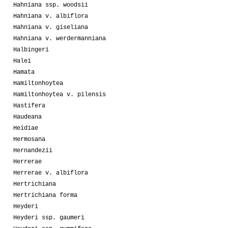
Hahniana ssp. woodsii
Hahniana v. albiflora
Hahniana v. giseliana
Hahniana v. werdermanniana
Halbingeri
Halei
Hamata
Hamiltonhoytea
Hamiltonhoytea v. pilensis
Hastifera
Haudeana
Heidiae
Hermosana
Hernandezii
Herrerae
Herrerae v. albiflora
Hertrichiana
Hertrichiana forma
Heyderi
Heyderi ssp. gaumeri