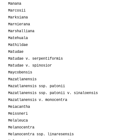
Manana
Marcosii
Marksiana
Marnierana
Marshalliana
Matehuala
Mathildae
Matudae
Matudae v. serpentiformis
Matudae v. spinosior
Maycobensis
Mazatlanensis
Mazatlanensis ssp. patonii
Mazatlanensis ssp. patonii v. sinaloensis
Mazatlanensis v. monocentra
Meiacantha
Meissneri
Melaleuca
Melanocentra
Melanocentra ssp. linaresensis