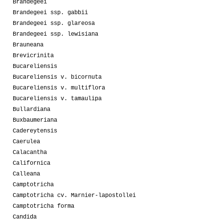
Brandegeei
Brandegeei ssp. gabbii
Brandegeei ssp. glareosa
Brandegeei ssp. lewisiana
Brauneana
Brevicrinita
Bucareliensis
Bucareliensis v. bicornuta
Bucareliensis v. multiflora
Bucareliensis v. tamaulipa
Bullardiana
Buxbaumeriana
Cadereytensis
Caerulea
Calacantha
Californica
Calleana
Camptotricha
Camptotricha cv. Marnier-lapostollei
Camptotricha forma
Candida