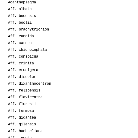
Acanthoplegma
Aff. albata
Aff. bocensis
Aff. boolii
Aff. brachytrichion
Aff. candida
Aff. carnea
Aff. chionocephala
Aff. conspicua
Aff. crinita
Aff. crucigera
Aff. discolor
Aff. dixanthocentron
Aff. felipensis
Aff. flavicentra
Aff. floresii
Aff. formosa
Aff. gigantea
Aff. gilensis
Aff. haehneliana
Aff. ignota