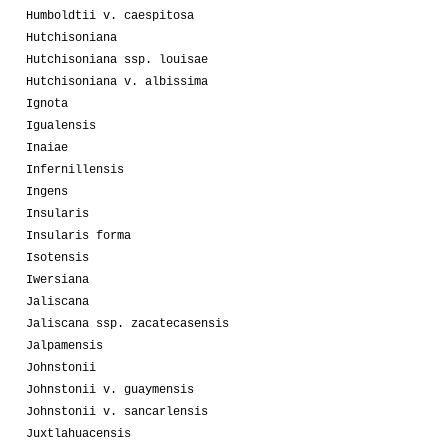
Humboldtii v. caespitosa
Hutchisoniana
Hutchisoniana ssp. louisae
Hutchisoniana v. albissima
Ignota
Igualensis
Inaiae
Infernillensis
Ingens
Insularis
Insularis forma
Isotensis
Iwersiana
Jaliscana
Jaliscana ssp. zacatecasensis
Jalpamensis
Johnstonii
Johnstonii v. guaymensis
Johnstonii v. sancarlensis
Juxtlahuacensis