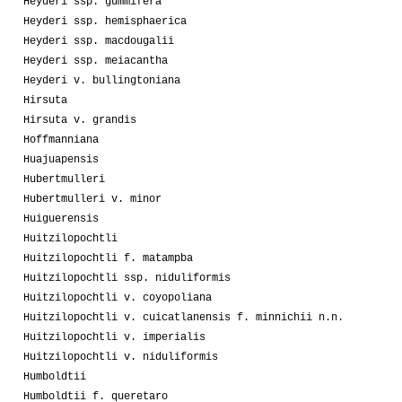
Heyderi ssp. gummifera
Heyderi ssp. hemisphaerica
Heyderi ssp. macdougalii
Heyderi ssp. meiacantha
Heyderi v. bullingtoniana
Hirsuta
Hirsuta v. grandis
Hoffmanniana
Huajuapensis
Hubertmulleri
Hubertmulleri v. minor
Huiguerensis
Huitzilopochtli
Huitzilopochtli f. matampba
Huitzilopochtli ssp. niduliformis
Huitzilopochtli v. coyopoliana
Huitzilopochtli v. cuicatlanensis f. minnichii n.n.
Huitzilopochtli v. imperialis
Huitzilopochtli v. niduliformis
Humboldtii
Humboldtii f. queretaro