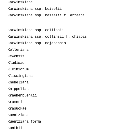
Karwinskiana
Karwinskiana ssp. beiselii
Karwinskiana ssp. beiselii f. arteaga
Karwinskiana ssp. collinsii
Karwinskiana ssp. collinsii f. chiapas
Karwinskiana ssp. nejapensis
Kelleriana
Kewensis
Kladiwae
Kleiniorum
Klissingiana
Knebeliana
Knippeliana
Kraehenbuehlii
Krameri
Krasuckae
Kuentziana
Kuentziana forma
Kunthii