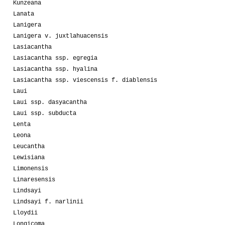
Kunzeana
Lanata
Lanigera
Lanigera v. juxtlahuacensis
Lasiacantha
Lasiacantha ssp. egregia
Lasiacantha ssp. hyalina
Lasiacantha ssp. viescensis f. diablensis
Laui
Laui ssp. dasyacantha
Laui ssp. subducta
Lenta
Leona
Leucantha
Lewisiana
Limonensis
Linaresensis
Lindsayi
Lindsayi f. narlinii
Lloydii
Longicoma