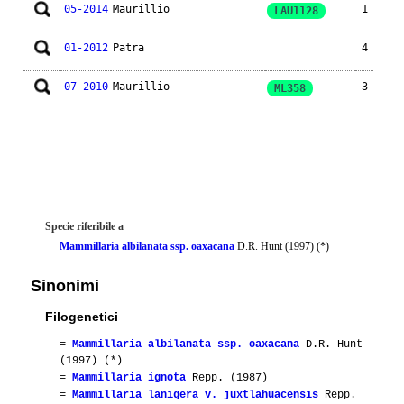
05-2014
Maurillio
1
LAU1128
01-2012
Patra
4
07-2010
Maurillio
3
ML358
Specie riferibile a
Mammillaria albilanata ssp. oaxacana
D.R. Hunt (1997) (*)
Sinonimi
Filogenetici
=
Mammillaria albilanata ssp. oaxacana
D.R. Hunt
(1997) (*)
=
Mammillaria ignota
Repp. (1987)
=
Mammillaria lanigera v. juxtlahuacensis
Repp.