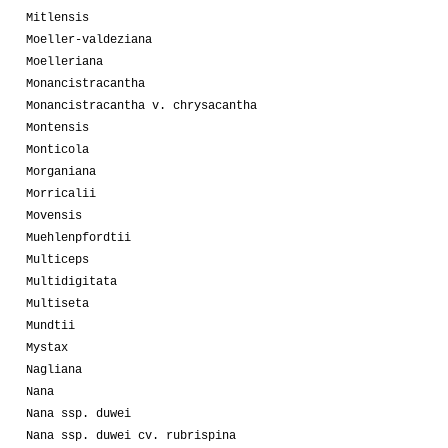
Mitlensis
Moeller-valdeziana
Moelleriana
Monancistracantha
Monancistracantha v. chrysacantha
Montensis
Monticola
Morganiana
Morricalii
Movensis
Muehlenpfordtii
Multiceps
Multidigitata
Multiseta
Mundtii
Mystax
Nagliana
Nana
Nana ssp. duwei
Nana ssp. duwei cv. rubrispina