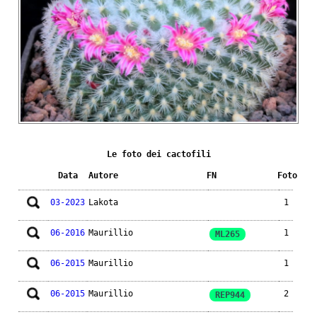
Le foto dei cactofili
Data
Autore
FN
Foto
03-2023
Lakota
1
06-2016
Maurillio
1
ML265
06-2015
Maurillio
1
06-2015
Maurillio
2
REP944