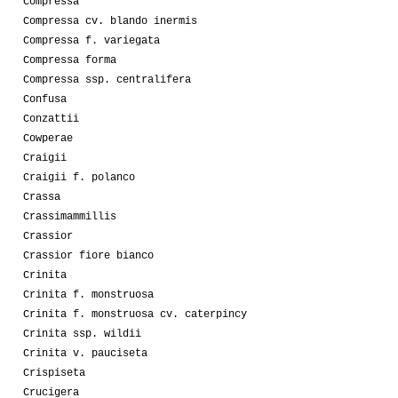
Compressa
Compressa cv. blando inermis
Compressa f. variegata
Compressa forma
Compressa ssp. centralifera
Confusa
Conzattii
Cowperae
Craigii
Craigii f. polanco
Crassa
Crassimammillis
Crassior
Crassior fiore bianco
Crinita
Crinita f. monstruosa
Crinita f. monstruosa cv. caterpincy
Crinita ssp. wildii
Crinita v. pauciseta
Crispiseta
Crucigera