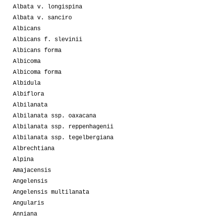
Albata v. longispina
Albata v. sanciro
Albicans
Albicans f. slevinii
Albicans forma
Albicoma
Albicoma forma
Albidula
Albiflora
Albilanata
Albilanata ssp. oaxacana
Albilanata ssp. reppenhagenii
Albilanata ssp. tegelbergiana
Albrechtiana
Alpina
Amajacensis
Angelensis
Angelensis multilanata
Angularis
Anniana