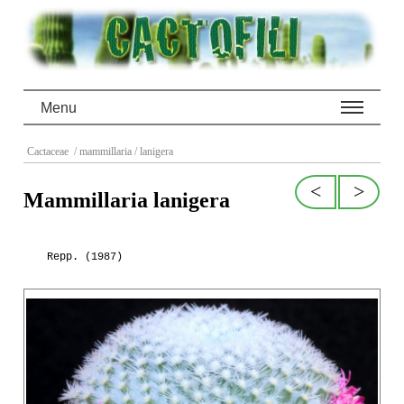
Menu
Cactaceae
/ mammillaria
/ lanigera
<
>
Mammillaria lanigera
Repp. (1987)