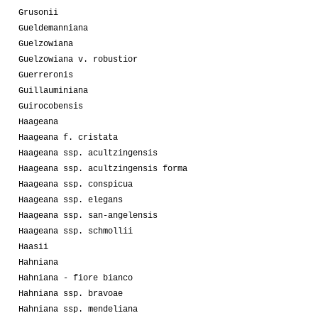
Grusonii
Gueldemanniana
Guelzowiana
Guelzowiana v. robustior
Guerreronis
Guillauminiana
Guirocobensis
Haageana
Haageana f. cristata
Haageana ssp. acultzingensis
Haageana ssp. acultzingensis forma
Haageana ssp. conspicua
Haageana ssp. elegans
Haageana ssp. san-angelensis
Haageana ssp. schmollii
Haasii
Hahniana
Hahniana - fiore bianco
Hahniana ssp. bravoae
Hahniana ssp. mendeliana