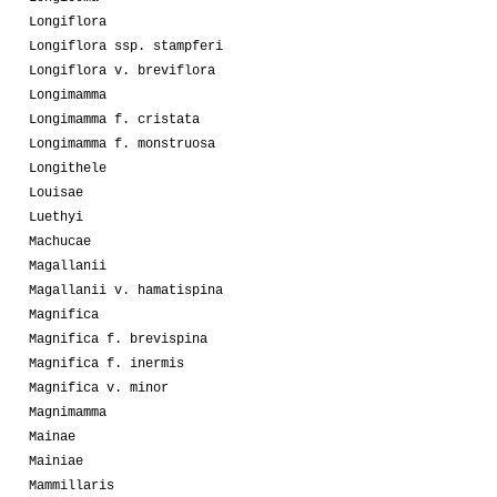
Longiflora
Longiflora ssp. stampferi
Longiflora v. breviflora
Longimamma
Longimamma f. cristata
Longimamma f. monstruosa
Longithele
Louisae
Luethyi
Machucae
Magallanii
Magallanii v. hamatispina
Magnifica
Magnifica f. brevispina
Magnifica f. inermis
Magnifica v. minor
Magnimamma
Mainae
Mainiae
Mammillaris