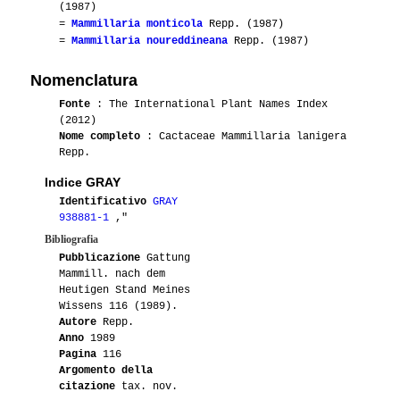
(1987)
=
Mammillaria monticola
Repp. (1987)
=
Mammillaria noureddineana
Repp. (1987)
Nomenclatura
Fonte
: The International Plant Names Index
(2012)
Nome completo
: Cactaceae Mammillaria lanigera
Repp.
Indice GRAY
Identificativo
GRAY
938881-1
,"
Bibliografia
Pubblicazione
Gattung
Mammill. nach dem
Heutigen Stand Meines
Wissens 116 (1989).
Autore
Repp.
Anno
1989
Pagina
116
Argomento della
citazione
tax. nov.