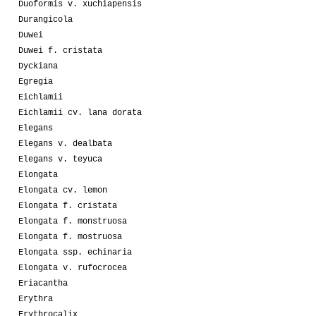
Duoformis v. xuchiapensis
Durangicola
Duwei
Duwei f. cristata
Dyckiana
Egregia
Eichlamii
Eichlamii cv. lana dorata
Elegans
Elegans v. dealbata
Elegans v. teyuca
Elongata
Elongata cv. lemon
Elongata f. cristata
Elongata f. monstruosa
Elongata f. mostruosa
Elongata ssp. echinaria
Elongata v. rufocrocea
Eriacantha
Erythra
Erythrocalix