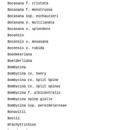
Bocasana f. cristata
Bocasana f. monstruosa
Bocasana ssp. eschauzieri
Bocasana v. multilanata
Bocasana v. splendens
Bocensis
Bocensis v. movasana
Bocensis v. rubida
Boedekeriana
Boelderliana
Bombycina
Bombycina cv. henry
Bombycina cv. Split Spine
Bombycina cv. split spines
Bombycina f. albicentralis
Bombycina spine gialle
Bombycina ssp. perezdelarosae
Bonavitii
Boolii
Brachytrichion