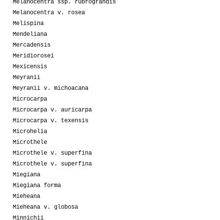
Melanocentra ssp. rubrograndis
Melanocentra v. rosea
Melispina
Mendeliana
Mercadensis
Meridiorosei
Mexicensis
Meyranii
Meyranii v. michoacana
Microcarpa
Microcarpa v. auricarpa
Microcarpa v. texensis
Microhelia
Microthele
Microthele v. superfina
Microthele v. superfina
Miegiana
Miegiana forma
Mieheana
Mieheana v. globosa
Minnichii