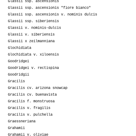
Glassii ssp. ascensionis
Glassii ssp. ascensionis "fiore bianco"
Glassii ssp. ascensionis v. nominis dulcis
Glassii ssp. siberiensis
Glassii v. nominis-dulcis
Glassii v. siberiensis
Glassii x zeilmanniana
Glochidiata
Glochidiata v. xiloensis
Goodridgei
Goodridgei v. rectispina
Goodridgii
Gracilis
Gracilis cv. arizona snowcap
Gracilis cv. buenavista
Gracilis f. monstruosa
Gracilis v. fragilis
Gracilis v. pulchella
Graessneriana
Grahamii
Grahamii v. oliviae