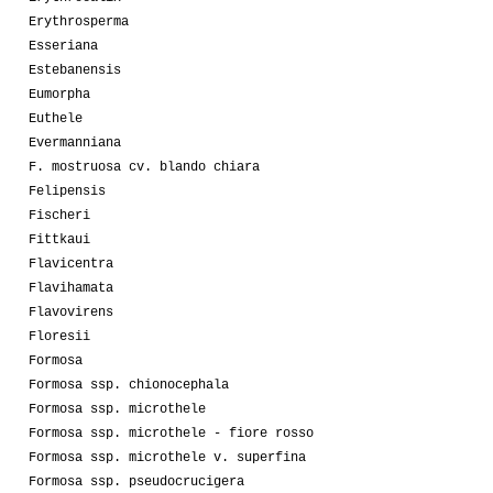
Erythrosperma
Esseriana
Estebanensis
Eumorpha
Euthele
Evermanniana
F. mostruosa cv. blando chiara
Felipensis
Fischeri
Fittkaui
Flavicentra
Flavihamata
Flavovirens
Floresii
Formosa
Formosa ssp. chionocephala
Formosa ssp. microthele
Formosa ssp. microthele - fiore rosso
Formosa ssp. microthele v. superfina
Formosa ssp. pseudocrucigera