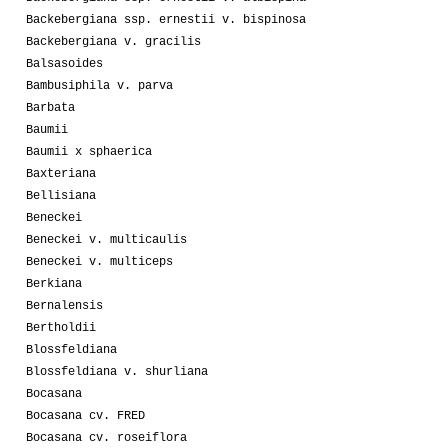
Backebergiana ssp. ernestii v. bispinosa
Backebergiana v. gracilis
Balsasoides
Bambusiphila v. parva
Barbata
Baumii
Baumii x sphaerica
Baxteriana
Bellisiana
Beneckei
Beneckei v. multicaulis
Beneckei v. multiceps
Berkiana
Bernalensis
Bertholdii
Blossfeldiana
Blossfeldiana v. shurliana
Bocasana
Bocasana cv. FRED
Bocasana cv. roseiflora