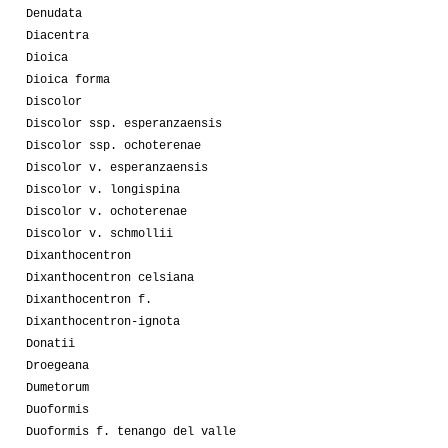
Denudata
Diacentra
Dioica
Dioica forma
Discolor
Discolor ssp. esperanzaensis
Discolor ssp. ochoterenae
Discolor v. esperanzaensis
Discolor v. longispina
Discolor v. ochoterenae
Discolor v. schmollii
Dixanthocentron
Dixanthocentron celsiana
Dixanthocentron f.
Dixanthocentron-ignota
Donatii
Droegeana
Dumetorum
Duoformis
Duoformis f. tenango del valle