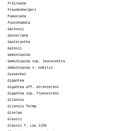
Fraileana
Freudenbergeri
Fuauxiana
Fuscohamata
Garessii
Gasseriana
Gasterantha
Gatesii
Geminispina
Geminispina ssp. leucocentra
Geminispina v. nobilis
Gieseckei
Gigantea
Gigantea aff. atrovierens
Gigantea ssp. flavovirens
Gilensis
Gilensis forma
Giselae
Glassii
Glassii f. Lau 1339