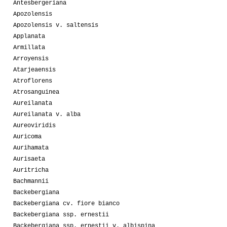
Antesbergeriana
Apozolensis
Apozolensis v. saltensis
Applanata
Armillata
Arroyensis
Atarjeaensis
Atroflorens
Atrosanguinea
Aureilanata
Aureilanata v. alba
Aureoviridis
Auricoma
Aurihamata
Aurisaeta
Auritricha
Bachmannii
Backebergiana
Backebergiana cv. fiore bianco
Backebergiana ssp. ernestii
Backebergiana ssp. ernestii v. albispina