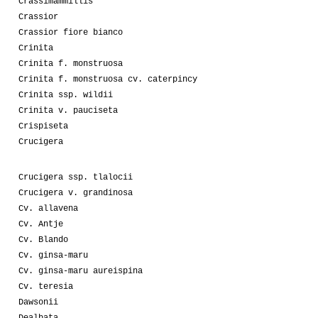
Crassimammillis
Crassior
Crassior fiore bianco
Crinita
Crinita f. monstruosa
Crinita f. monstruosa cv. caterpincy
Crinita ssp. wildii
Crinita v. pauciseta
Crispiseta
Crucigera
Crucigera ssp. tlalocii
Crucigera v. grandinosa
Cv. allavena
Cv. Antje
Cv. Blando
Cv. ginsa-maru
Cv. ginsa-maru aureispina
Cv. teresia
Dawsonii
Dealbata