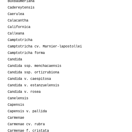
Buxbaumeriana
Cadereytensis
Caerulea
Calacantha
Californica
Calleana
Camptotricha
Camptotricha cv. Marnier-lapostollei
Camptotricha forma
Candida
Candida ssp. menchacaensis
Candida ssp. ortizrubiona
Candida v. caespitosa
Candida v. estanzuelensis
Candida v. rosea
Canelensis
Capensis
Capensis v. pallida
Carmenae
Carmenae cv. rubra
Carmenae f. cristata