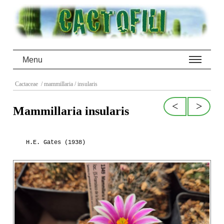
Menu
Cactaceae
/ mammillaria
/ insularis
<
>
Mammillaria insularis
H.E. Gates (1938)