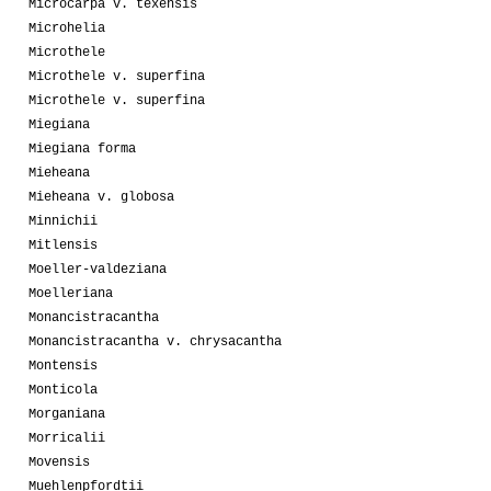
Microcarpa v. texensis
Microhelia
Microthele
Microthele v. superfina
Microthele v. superfina
Miegiana
Miegiana forma
Mieheana
Mieheana v. globosa
Minnichii
Mitlensis
Moeller-valdeziana
Moelleriana
Monancistracantha
Monancistracantha v. chrysacantha
Montensis
Monticola
Morganiana
Morricalii
Movensis
Muehlenpfordtii