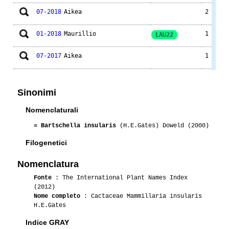
07-2018
Aikea
2
01-2018
Maurillio
1
LAU22
07-2017
Aikea
1
06-2017
Aikea
2
Sinonimi
09-2016
Aikea
1
Nomenclaturali
07-2016
Aikea
1
≡
Bartschella insularis
(H.E.Gates) Doweld (2000)
Filogenetici
06-2016
Luca
1
Nomenclatura
05-2016
Aikea
1
Fonte
: The International Plant Names Index
(2012)
06-2015
Luca
2
Nome completo
: Cactaceae Mammillaria insularis
H.E.Gates
01-2015
Maurillio
3
Indice GRAY