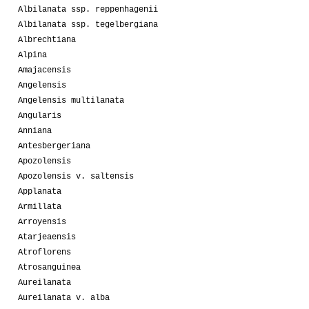
Albilanata ssp. reppenhagenii
Albilanata ssp. tegelbergiana
Albrechtiana
Alpina
Amajacensis
Angelensis
Angelensis multilanata
Angularis
Anniana
Antesbergeriana
Apozolensis
Apozolensis v. saltensis
Applanata
Armillata
Arroyensis
Atarjeaensis
Atroflorens
Atrosanguinea
Aureilanata
Aureilanata v. alba