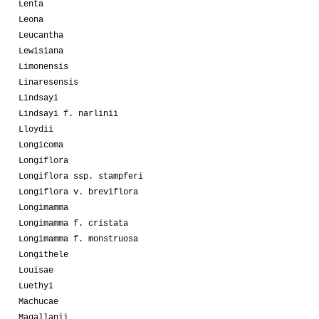
Lenta
Leona
Leucantha
Lewisiana
Limonensis
Linaresensis
Lindsayi
Lindsayi f. narlinii
Lloydii
Longicoma
Longiflora
Longiflora ssp. stampferi
Longiflora v. breviflora
Longimamma
Longimamma f. cristata
Longimamma f. monstruosa
Longithele
Louisae
Luethyi
Machucae
Magallanii