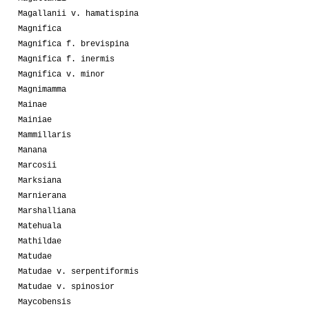
Magallanii v. hamatispina
Magnifica
Magnifica f. brevispina
Magnifica f. inermis
Magnifica v. minor
Magnimamma
Mainae
Mainiae
Mammillaris
Manana
Marcosii
Marksiana
Marnierana
Marshalliana
Matehuala
Mathildae
Matudae
Matudae v. serpentiformis
Matudae v. spinosior
Maycobensis