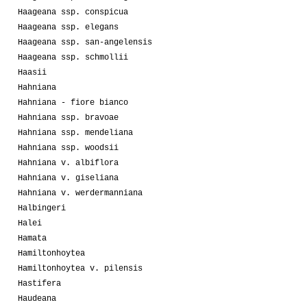
Haageana ssp. conspicua
Haageana ssp. elegans
Haageana ssp. san-angelensis
Haageana ssp. schmollii
Haasii
Hahniana
Hahniana - fiore bianco
Hahniana ssp. bravoae
Hahniana ssp. mendeliana
Hahniana ssp. woodsii
Hahniana v. albiflora
Hahniana v. giseliana
Hahniana v. werdermanniana
Halbingeri
Halei
Hamata
Hamiltonhoytea
Hamiltonhoytea v. pilensis
Hastifera
Haudeana