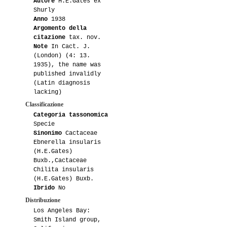
Autore
H.E.Gates ex
Shurly
Anno
1938
Argomento della
citazione
tax. nov.
Note
In Cact. J.
(London) (4: 13.
1935), the name was
published invalidly
(Latin diagnosis
lacking)
Classificazione
Categoria tassonomica
Specie
Sinonimo
Cactaceae
Ebnerella insularis
(H.E.Gates)
Buxb.,Cactaceae
Chilita insularis
(H.E.Gates) Buxb.
Ibrido
No
Distribuzione
Los Angeles Bay:
Smith Island group,