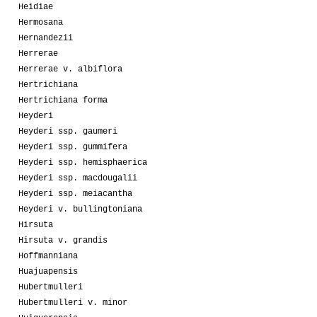
Heidiae
Hermosana
Hernandezii
Herrerae
Herrerae v. albiflora
Hertrichiana
Hertrichiana forma
Heyderi
Heyderi ssp. gaumeri
Heyderi ssp. gummifera
Heyderi ssp. hemisphaerica
Heyderi ssp. macdougalii
Heyderi ssp. meiacantha
Heyderi v. bullingtoniana
Hirsuta
Hirsuta v. grandis
Hoffmanniana
Huajuapensis
Hubertmulleri
Hubertmulleri v. minor