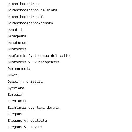
Dixanthocentron
Dixanthocentron celsiana
Dixanthocentron f.
Dixanthocentron-ignota
Donatii
Droegeana
Dumetorum
Duoformis
Duoformis f. tenango del valle
Duoformis v. xuchiapensis
Durangicola
Duwei
Duwei f. cristata
Dyckiana
Egregia
Eichlamii
Eichlamii cv. lana dorata
Elegans
Elegans v. dealbata
Elegans v. teyuca