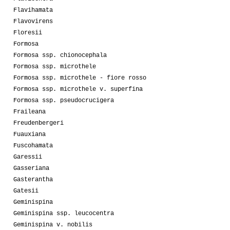
Flavihamata
Flavovirens
Floresii
Formosa
Formosa ssp. chionocephala
Formosa ssp. microthele
Formosa ssp. microthele - fiore rosso
Formosa ssp. microthele v. superfina
Formosa ssp. pseudocrucigera
Fraileana
Freudenbergeri
Fuauxiana
Fuscohamata
Garessii
Gasseriana
Gasterantha
Gatesii
Geminispina
Geminispina ssp. leucocentra
Geminispina v. nobilis