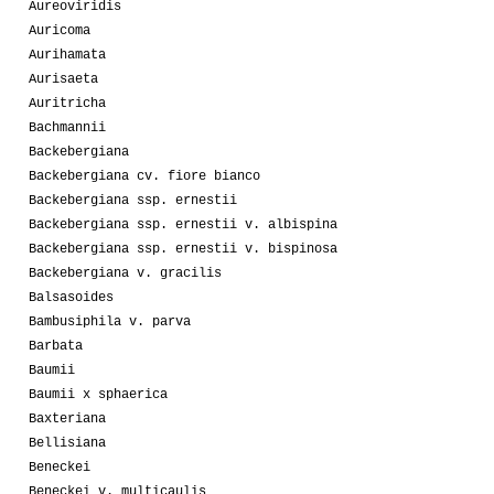
Aureoviridis
Auricoma
Aurihamata
Aurisaeta
Auritricha
Bachmannii
Backebergiana
Backebergiana cv. fiore bianco
Backebergiana ssp. ernestii
Backebergiana ssp. ernestii v. albispina
Backebergiana ssp. ernestii v. bispinosa
Backebergiana v. gracilis
Balsasoides
Bambusiphila v. parva
Barbata
Baumii
Baumii x sphaerica
Baxteriana
Bellisiana
Beneckei
Beneckei v. multicaulis