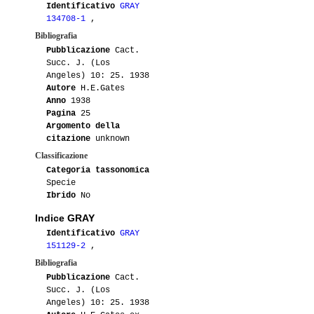
01-2015
Maurillio
2
LAU22
Identificativo
GRAY
134708-1
,
01-2015
Maurillio
2
WM9090
Bibliografia
Pubblicazione
Cact.
Succ. J. (Los
08-2014
Luca
2
Angeles) 10: 25. 1938
Autore
H.E.Gates
07-2014
Edus
1
Anno
1938
Pagina
25
08-2013
Lakota
1
Argomento della
citazione
unknown
07-2011
Jocactus
1
Classificazione
Categoria tassonomica
Specie
07-2010
Antonietta
2
Ibrido
No
07-2010
Maurillio
6
Indice GRAY
Identificativo
GRAY
151129-2
,
Bibliografia
Pubblicazione
Cact.
Succ. J. (Los
Angeles) 10: 25. 1938