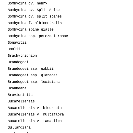
Bombycina cv. henry
Bombycina cv. Split Spine
Bombycina cv. split spines
Bombycina f. albicentralis
Bombycina spine gialle
Bombycina ssp. perezdelarosae
Bonavitii
Boolii
Brachytrichion
Brandegeei
Brandegeei ssp. gabbii
Brandegeei ssp. glareosa
Brandegeei ssp. lewisiana
Brauneana
Brevicrinita
Bucareliensis
Bucareliensis v. bicornuta
Bucareliensis v. multiflora
Bucareliensis v. tamaulipa
Bullardiana