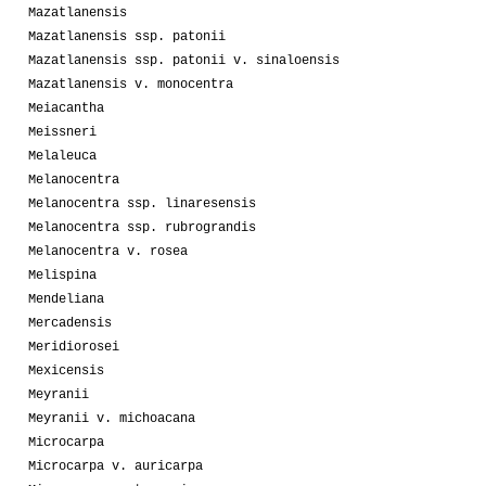
Mazatlanensis
Mazatlanensis ssp. patonii
Mazatlanensis ssp. patonii v. sinaloensis
Mazatlanensis v. monocentra
Meiacantha
Meissneri
Melaleuca
Melanocentra
Melanocentra ssp. linaresensis
Melanocentra ssp. rubrograndis
Melanocentra v. rosea
Melispina
Mendeliana
Mercadensis
Meridiorosei
Mexicensis
Meyranii
Meyranii v. michoacana
Microcarpa
Microcarpa v. auricarpa