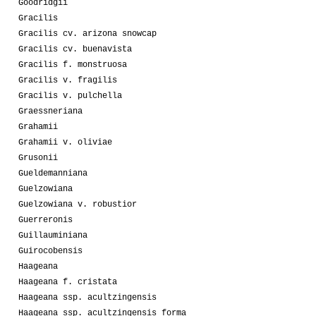
Goodridgii
Gracilis
Gracilis cv. arizona snowcap
Gracilis cv. buenavista
Gracilis f. monstruosa
Gracilis v. fragilis
Gracilis v. pulchella
Graessneriana
Grahamii
Grahamii v. oliviae
Grusonii
Gueldemanniana
Guelzowiana
Guelzowiana v. robustior
Guerreronis
Guillauminiana
Guirocobensis
Haageana
Haageana f. cristata
Haageana ssp. acultzingensis
Haageana ssp. acultzingensis forma