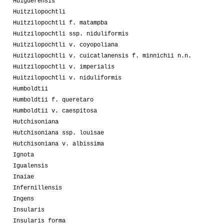
Huiguerensis
Huitzilopochtli
Huitzilopochtli f. matampba
Huitzilopochtli ssp. niduliformis
Huitzilopochtli v. coyopoliana
Huitzilopochtli v. cuicatlanensis f. minnichii n.n.
Huitzilopochtli v. imperialis
Huitzilopochtli v. niduliformis
Humboldtii
Humboldtii f. queretaro
Humboldtii v. caespitosa
Hutchisoniana
Hutchisoniana ssp. louisae
Hutchisoniana v. albissima
Ignota
Igualensis
Inaiae
Infernillensis
Ingens
Insularis
Insularis forma