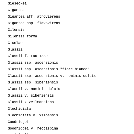
Gieseckei
Gigantea
Gigantea aff. atrovierens
Gigantea ssp. flavovirens
Gilensis
Gilensis forma
Giselae
Glassii
Glassii f. Lau 1339
Glassii ssp. ascensionis
Glassii ssp. ascensionis "fiore bianco"
Glassii ssp. ascensionis v. nominis dulcis
Glassii ssp. siberiensis
Glassii v. nominis-dulcis
Glassii v. siberiensis
Glassii x zeilmanniana
Glochidiata
Glochidiata v. xiloensis
Goodridgei
Goodridgei v. rectispina