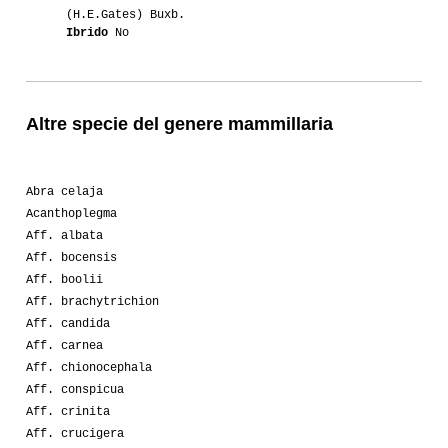
(H.E.Gates) Buxb.
Ibrido
No
Altre specie del genere mammillaria
Abra celaja
Acanthoplegma
Aff. albata
Aff. bocensis
Aff. boolii
Aff. brachytrichion
Aff. candida
Aff. carnea
Aff. chionocephala
Aff. conspicua
Aff. crinita
Aff. crucigera