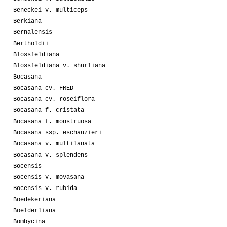
Beneckei v. multiceps
Berkiana
Bernalensis
Bertholdii
Blossfeldiana
Blossfeldiana v. shurliana
Bocasana
Bocasana cv. FRED
Bocasana cv. roseiflora
Bocasana f. cristata
Bocasana f. monstruosa
Bocasana ssp. eschauzieri
Bocasana v. multilanata
Bocasana v. splendens
Bocensis
Bocensis v. movasana
Bocensis v. rubida
Boedekeriana
Boelderliana
Bombycina