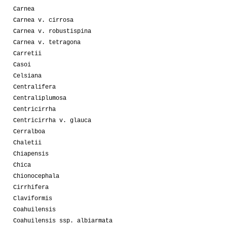
Carnea
Carnea v. cirrosa
Carnea v. robustispina
Carnea v. tetragona
Carretii
Casoi
Celsiana
Centralifera
Centraliplumosa
Centricirrha
Centricirrha v. glauca
Cerralboa
Chaletii
Chiapensis
Chica
Chionocephala
Cirrhifera
Claviformis
Coahuilensis
Coahuilensis ssp. albiarmata