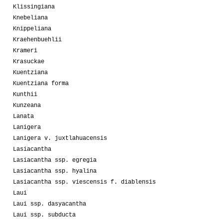
Klissingiana
Knebeliana
Knippeliana
Kraehenbuehlii
Krameri
Krasuckae
Kuentziana
Kuentziana forma
Kunthii
Kunzeana
Lanata
Lanigera
Lanigera v. juxtlahuacensis
Lasiacantha
Lasiacantha ssp. egregia
Lasiacantha ssp. hyalina
Lasiacantha ssp. viescensis f. diablensis
Laui
Laui ssp. dasyacantha
Laui ssp. subducta