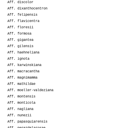
Aff. discolor
Aff. dixanthocentron
Aff. felipensis
Aff. flavicentra
Aff. floresii
Aff. formosa
Aff. gigantea
Aff. gilensis
Aff. haehneliana
Aff. ignota
Aff. karwinskiana
Aff. macracantha
Aff. magnimamma
Aff. mathildae
Aff. moeller-valdeziana
Aff. montensis
Aff. monticola
Aff. nagliana
Aff. nunezii
Aff. papasquiarensis
Aff. perezdelarosae