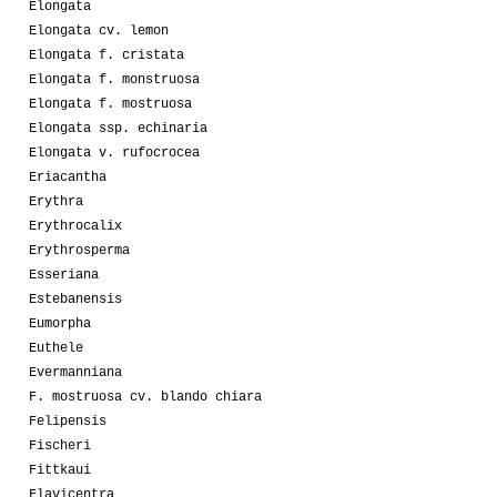
Elongata
Elongata cv. lemon
Elongata f. cristata
Elongata f. monstruosa
Elongata f. mostruosa
Elongata ssp. echinaria
Elongata v. rufocrocea
Eriacantha
Erythra
Erythrocalix
Erythrosperma
Esseriana
Estebanensis
Eumorpha
Euthele
Evermanniana
F. mostruosa cv. blando chiara
Felipensis
Fischeri
Fittkaui
Flavicentra