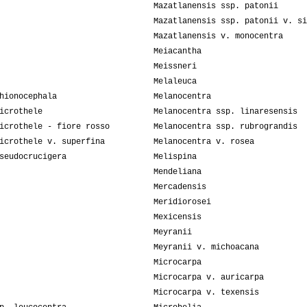
Mazatlanensis ssp. patonii
Mazatlanensis ssp. patonii v. si
Mazatlanensis v. monocentra
Meiacantha
Meissneri
Melaleuca
hionocephala
Melanocentra
icrothele
Melanocentra ssp. linaresensis
icrothele - fiore rosso
Melanocentra ssp. rubrograndis
icrothele v. superfina
Melanocentra v. rosea
seudocrucigera
Melispina
Mendeliana
Mercadensis
Meridiorosei
Mexicensis
Meyranii
Meyranii v. michoacana
Microcarpa
Microcarpa v. auricarpa
Microcarpa v. texensis