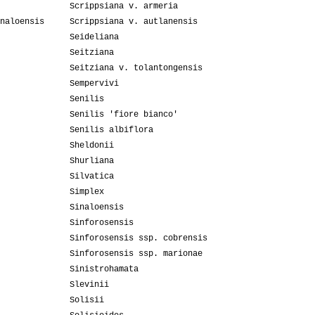
Scrippsiana v. armeria
naloensis
Scrippsiana v. autlanensis
Seideliana
Seitziana
Seitziana v. tolantongensis
Sempervivi
Senilis
Senilis 'fiore bianco'
Senilis albiflora
Sheldonii
Shurliana
Silvatica
Simplex
Sinaloensis
Sinforosensis
Sinforosensis ssp. cobrensis
Sinforosensis ssp. marionae
Sinistrohamata
Slevinii
Solisii