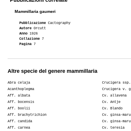
Pubblicazioni correlate
Mammillaria gaumeri
Pubblicazione
Cactography
Autore
Orcutt
Anno
1926
Collazione
7
Pagina
7
Altre specie del genere mammillaria
Abra celaja
Crucigera ssp.
Acanthoplegma
Crucigera v. g
Aff. albata
Cv. allavena
Aff. bocensis
Cv. Antje
Aff. boolii
Cv. Blando
Aff. brachytrichion
Cv. ginsa-maru
Aff. candida
Cv. ginsa-maru
Aff. carnea
Cv. teresia