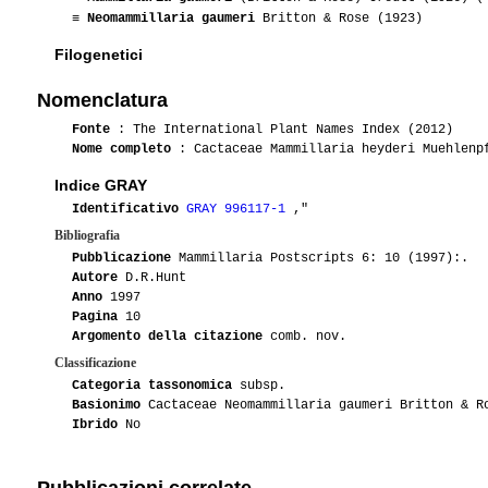
≡
Neomammillaria gaumeri
Britton & Rose (1923)
Filogenetici
Nomenclatura
Fonte
: The International Plant Names Index (2012)
Nome completo
: Cactaceae Mammillaria heyderi Muehlenpf
Indice GRAY
Identificativo
GRAY 996117-1
,"
Bibliografia
Pubblicazione
Mammillaria Postscripts 6: 10 (1997):.
Autore
D.R.Hunt
Anno
1997
Pagina
10
Argomento della citazione
comb. nov.
Classificazione
Categoria tassonomica
subsp.
Basionimo
Cactaceae Neomammillaria gaumeri Britton & R
Ibrido
No