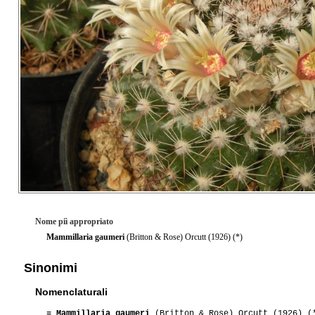
Nome piì appropriato
Mammillaria gaumeri
(Britton & Rose) Orcutt (1926) (*)
Sinonimi
Nomenclaturali
≡
Mammillaria gaumeri
(Britton & Rose) Orcutt (1926) (