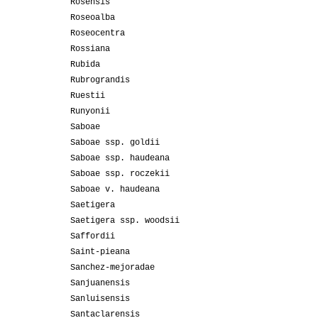
Rosensis
Roseoalba
Roseocentra
Rossiana
Rubida
Rubrograndis
Ruestii
Runyonii
Saboae
Saboae ssp. goldii
Saboae ssp. haudeana
Saboae ssp. roczekii
Saboae v. haudeana
Saetigera
Saetigera ssp. woodsii
Saffordii
Saint-pieana
Sanchez-mejoradae
Sanjuanensis
Sanluisensis
Santaclarensis