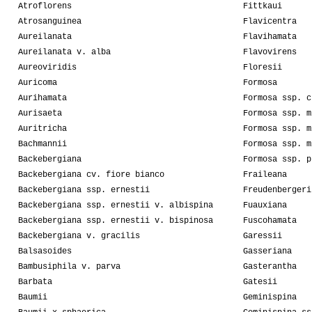
Atroflorens
Fittkaui
Atrosanguinea
Flavicentra
Aureilanata
Flavihamata
Aureilanata v. alba
Flavovirens
Aureoviridis
Floresii
Auricoma
Formosa
Aurihamata
Formosa ssp. c
Aurisaeta
Formosa ssp. m
Auritricha
Formosa ssp. m
Bachmannii
Formosa ssp. m
Backebergiana
Formosa ssp. p
Backebergiana cv. fiore bianco
Fraileana
Backebergiana ssp. ernestii
Freudenbergeri
Backebergiana ssp. ernestii v. albispina
Fuauxiana
Backebergiana ssp. ernestii v. bispinosa
Fuscohamata
Backebergiana v. gracilis
Garessii
Balsasoides
Gasseriana
Bambusiphila v. parva
Gasterantha
Barbata
Gatesii
Baumii
Geminispina