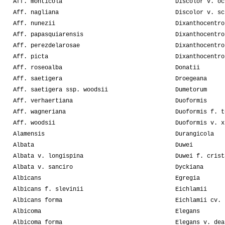
Aff. monticola
Discolor v. oc
Aff. nagliana
Discolor v. sc
Aff. nunezii
Dixanthocentro
Aff. papasquiarensis
Dixanthocentro
Aff. perezdelarosae
Dixanthocentro
Aff. picta
Dixanthocentro
Aff. roseoalba
Donatii
Aff. saetigera
Droegeana
Aff. saetigera ssp. woodsii
Dumetorum
Aff. verhaertiana
Duoformis
Aff. wagneriana
Duoformis f. t
Aff. woodsii
Duoformis v. x
Alamensis
Durangicola
Albata
Duwei
Albata v. longispina
Duwei f. crist
Albata v. sanciro
Dyckiana
Albicans
Egregia
Albicans f. slevinii
Eichlamii
Albicans forma
Eichlamii cv. 
Albicoma
Elegans
Albicoma forma
Elegans v. dea