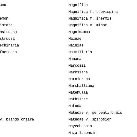
uca
Magnifica
Magnifica f. brevispina
emon
Magnifica f. inermis
istata
Magnifica v. minor
nstruosa
Magnimamma
struosa
Mainae
echinaria
Mainiae
focrocea
Mammillaris
Manana
Marcosii
Marksiana
Marnierana
Marshalliana
Matehuala
Mathildae
Matudae
Matudae v. serpentiformis
v. blando chiara
Matudae v. spinosior
Maycobensis
Mazatlanensis