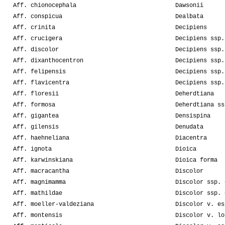
Aff. chionocephala
Dawsonii
Aff. conspicua
Dealbata
Aff. crinita
Decipiens
Aff. crucigera
Decipiens ssp.
Aff. discolor
Decipiens ssp.
Aff. dixanthocentron
Decipiens ssp.
Aff. felipensis
Decipiens ssp.
Aff. flavicentra
Decipiens ssp.
Aff. floresii
Deherdtiana
Aff. formosa
Deherdtiana ss
Aff. gigantea
Densispina
Aff. gilensis
Denudata
Aff. haehneliana
Diacentra
Aff. ignota
Dioica
Aff. karwinskiana
Dioica forma
Aff. macracantha
Discolor
Aff. magnimamma
Discolor ssp. 
Aff. mathildae
Discolor ssp. 
Aff. moeller-valdeziana
Discolor v. es
Aff. montensis
Discolor v. lo