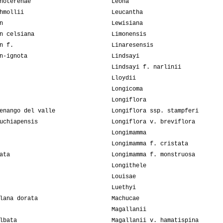
hoterenae
Leona
hmollii
Leucantha
n
Lewisiana
n celsiana
Limonensis
n f.
Linaresensis
n-ignota
Lindsayi
Lindsayi f. narlinii
Lloydii
Longicoma
Longiflora
enango del valle
Longiflora ssp. stampferi
uchiapensis
Longiflora v. breviflora
Longimamma
Longimamma f. cristata
ata
Longimamma f. monstruosa
Longithele
Louisae
Luethyi
lana dorata
Machucae
Magallanii
lbata
Magallanii v. hamatispina