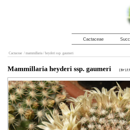
Cactaceae
Succ
Cactaceae
/ mammillaria
/ heyderi ssp. gaumeri
Mammillaria heyderi ssp. gaumeri
(Brit