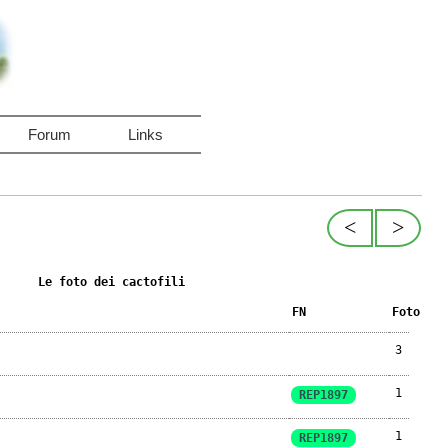
Forum
Links
<
>
Le foto dei cactofili
FN
Foto
3
1
REP1897
1
REP1897