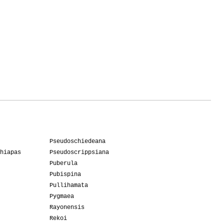
Pseudoschiedeana
hiapas
Pseudoscrippsiana
Puberula
Pubispina
Pullihamata
Pygmaea
Rayonensis
Rekoi