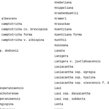
Knebeliana
Knippeliana
Kraehenbuehlii
 albescens
Krameri
 camptotricha
Krasuckae
 camptotricha cv. brevispina
Kuentziana
 camptotricha forma
Kuentziana forma
 camptotricha v. albispina
Kunthii
Kunzeana
p. dodsonii
Lanata
Lanigera
Lanigera v. juxtlahuacensis
Lasiacantha
Lasiacantha ssp. egregia
Lasiacantha ssp. hyalina
Lasiacantha ssp. viescensis f. d
esperanzaensis
Laui
ochoterenae
Laui ssp. dasyacantha
peranzaensis
Laui ssp. subducta
ngispina
Lenta