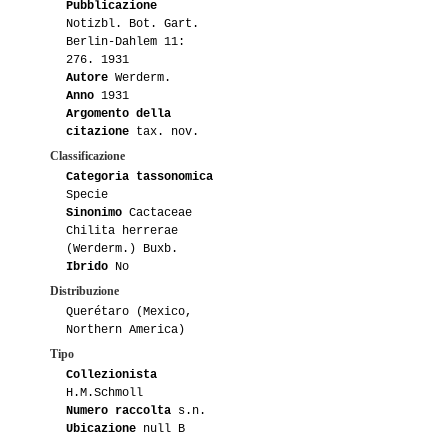
Pubblicazione
Notizbl. Bot. Gart.
02-2009
Abounzy
1
Berlin-Dahlem 11:
276. 1931
Autore
Werderm.
Anno
1931
Argomento della
citazione
tax. nov.
Classificazione
Categoria tassonomica
Specie
Sinonimo
Cactaceae
Chilita herrerae
(Werderm.) Buxb.
Ibrido
No
Distribuzione
Querétaro (Mexico,
Northern America)
Tipo
Collezionista
H.M.Schmoll
Numero raccolta
s.n.
Ubicazione
null B