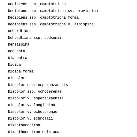
Decipiens ssp. camptotricha
Decipiens ssp. camptotricha cv. brevispina
Decipiens ssp. camptotricha forma
Decipiens ssp. camptotricha v. albispina
Deherdtiana
Deherdtiana ssp. dodsonii
Densispina
Denudata
Diacentra
Dioica
Dioica forma
Discolor
Discolor ssp. esperanzaensis
Discolor ssp. ochoterenae
Discolor v. esperanzaensis
Discolor v. longispina
Discolor v. ochoterenae
Discolor v. schmollii
Dixanthocentron
Dixanthocentron celsiana