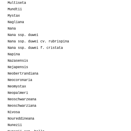
Multiseta
Mundtii
Mystax
Nagliana
Nana
Nana ssp. duwei
Nana ssp. duwei cv. rubrispina
Nana ssp. duwei f. cristata
Napina
Nazasensis
Nejapensis
Neobertrandiana
Neocoronaria
Neomystax
Neopalmeri
Neoschwarzeana
Neoschwarziana
Nivosa
Noureddineana
Nunezii