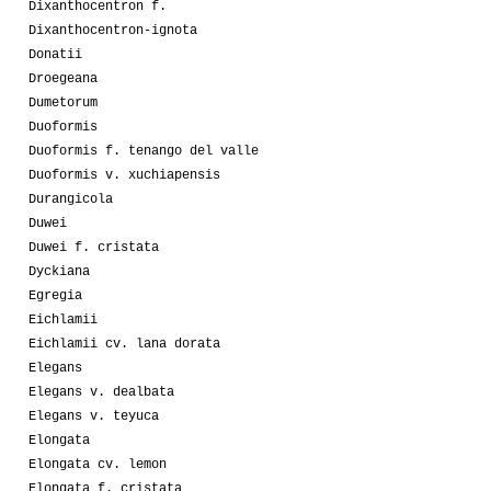
Dixanthocentron f.
Dixanthocentron-ignota
Donatii
Droegeana
Dumetorum
Duoformis
Duoformis f. tenango del valle
Duoformis v. xuchiapensis
Durangicola
Duwei
Duwei f. cristata
Dyckiana
Egregia
Eichlamii
Eichlamii cv. lana dorata
Elegans
Elegans v. dealbata
Elegans v. teyuca
Elongata
Elongata cv. lemon
Elongata f. cristata