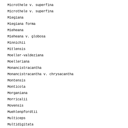
Microthele v. superfina
Microthele v. superfina
Miegiana
Miegiana forma
Mieheana
Mieheana v. globosa
Minnichii
Mitlensis
Moeller-valdeziana
Moelleriana
Monancistracantha
Monancistracantha v. chrysacantha
Montensis
Monticola
Morganiana
Morricalii
Movensis
Muehlenpfordtii
Multiceps
Multidigitata