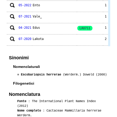
05-2022
Ento
1
07-2021
Vale_
1
04-2021
Edus
1
LAU711
07-2020
Lakota
2
04-2020
BobSisca
1
Sinonimi
05-2019
Stefy
1
Nomenclaturali
01-2018
Lakota
1
≡
Escobariopsis herrerae
(Werderm.) Doweld (2000)
Filogenetici
05-2017
Luca
1
Nomenclatura
05-2016
Luca
2
Fonte
: The International Plant Names Index
(2012)
01-2015
Edus
1
Nome completo
: Cactaceae Mammillaria herrerae
Werderm.