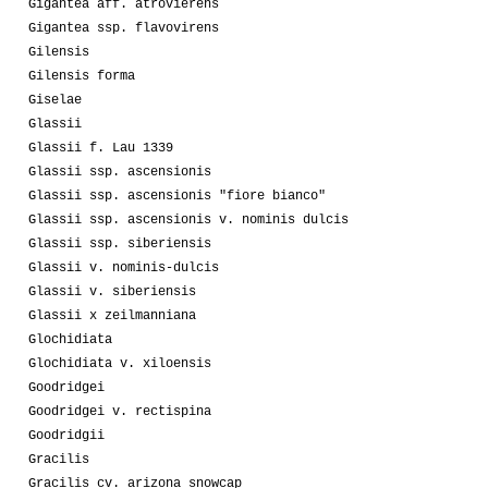
Gigantea aff. atrovierens
Gigantea ssp. flavovirens
Gilensis
Gilensis forma
Giselae
Glassii
Glassii f. Lau 1339
Glassii ssp. ascensionis
Glassii ssp. ascensionis "fiore bianco"
Glassii ssp. ascensionis v. nominis dulcis
Glassii ssp. siberiensis
Glassii v. nominis-dulcis
Glassii v. siberiensis
Glassii x zeilmanniana
Glochidiata
Glochidiata v. xiloensis
Goodridgei
Goodridgei v. rectispina
Goodridgii
Gracilis
Gracilis cv. arizona snowcap