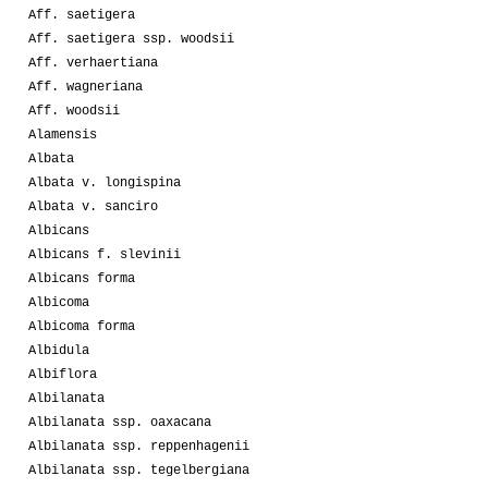
Aff. saetigera
Aff. saetigera ssp. woodsii
Aff. verhaertiana
Aff. wagneriana
Aff. woodsii
Alamensis
Albata
Albata v. longispina
Albata v. sanciro
Albicans
Albicans f. slevinii
Albicans forma
Albicoma
Albicoma forma
Albidula
Albiflora
Albilanata
Albilanata ssp. oaxacana
Albilanata ssp. reppenhagenii
Albilanata ssp. tegelbergiana