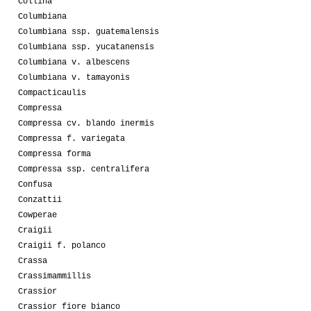
Collina
Columbiana
Columbiana ssp. guatemalensis
Columbiana ssp. yucatanensis
Columbiana v. albescens
Columbiana v. tamayonis
Compacticaulis
Compressa
Compressa cv. blando inermis
Compressa f. variegata
Compressa forma
Compressa ssp. centralifera
Confusa
Conzattii
Cowperae
Craigii
Craigii f. polanco
Crassa
Crassimammillis
Crassior
Crassior fiore bianco