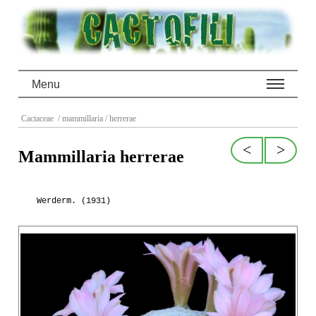
Menu
Cactaceae
/ mammillaria
/ herrerae
<
>
Mammillaria herrerae
Werderm. (1931)