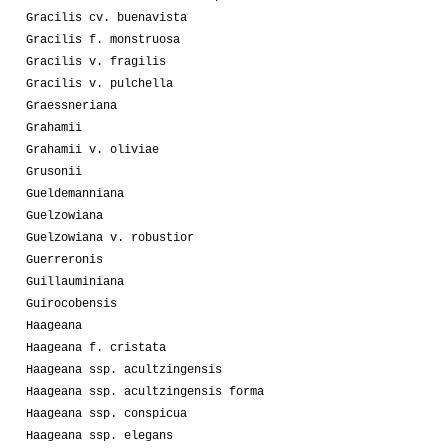
Gracilis cv. buenavista
Gracilis f. monstruosa
Gracilis v. fragilis
Gracilis v. pulchella
Graessneriana
Grahamii
Grahamii v. oliviae
Grusonii
Gueldemanniana
Guelzowiana
Guelzowiana v. robustior
Guerreronis
Guillauminiana
Guirocobensis
Haageana
Haageana f. cristata
Haageana ssp. acultzingensis
Haageana ssp. acultzingensis forma
Haageana ssp. conspicua
Haageana ssp. elegans