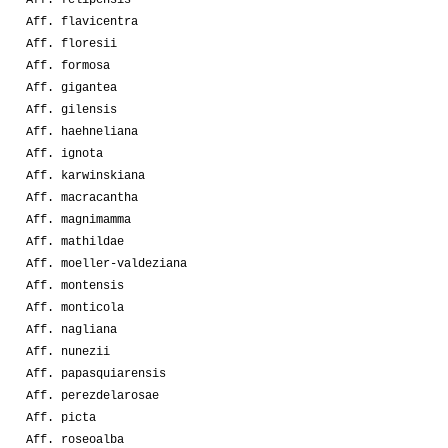
Aff. felipensis
Aff. flavicentra
Aff. floresii
Aff. formosa
Aff. gigantea
Aff. gilensis
Aff. haehneliana
Aff. ignota
Aff. karwinskiana
Aff. macracantha
Aff. magnimamma
Aff. mathildae
Aff. moeller-valdeziana
Aff. montensis
Aff. monticola
Aff. nagliana
Aff. nunezii
Aff. papasquiarensis
Aff. perezdelarosae
Aff. picta
Aff. roseoalba