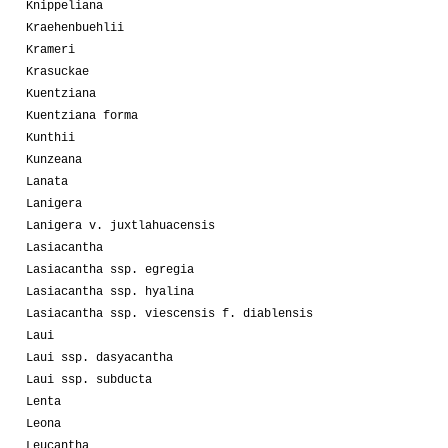
Knippeliana
Kraehenbuehlii
Krameri
Krasuckae
Kuentziana
Kuentziana forma
Kunthii
Kunzeana
Lanata
Lanigera
Lanigera v. juxtlahuacensis
Lasiacantha
Lasiacantha ssp. egregia
Lasiacantha ssp. hyalina
Lasiacantha ssp. viescensis f. diablensis
Laui
Laui ssp. dasyacantha
Laui ssp. subducta
Lenta
Leona
Leucantha