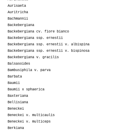
Aurisaeta
Auritricha
Bachmannii
Backebergiana
Backebergiana cv. fiore bianco
Backebergiana ssp. ernestii
Backebergiana ssp. ernestii v. albispina
Backebergiana ssp. ernestii v. bispinosa
Backebergiana v. gracilis
Balsasoides
Bambusiphila v. parva
Barbata
Baumii
Baumii x sphaerica
Baxteriana
Bellisiana
Beneckei
Beneckei v. multicaulis
Beneckei v. multiceps
Berkiana