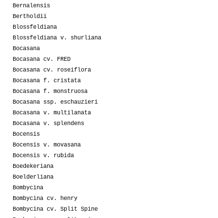
Bernalensis
Bertholdii
Blossfeldiana
Blossfeldiana v. shurliana
Bocasana
Bocasana cv. FRED
Bocasana cv. roseiflora
Bocasana f. cristata
Bocasana f. monstruosa
Bocasana ssp. eschauzieri
Bocasana v. multilanata
Bocasana v. splendens
Bocensis
Bocensis v. movasana
Bocensis v. rubida
Boedekeriana
Boelderliana
Bombycina
Bombycina cv. henry
Bombycina cv. Split Spine