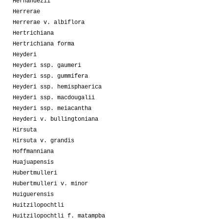
Hernandezii
Herrerae
Herrerae v. albiflora
Hertrichiana
Hertrichiana forma
Heyderi
Heyderi ssp. gaumeri
Heyderi ssp. gummifera
Heyderi ssp. hemisphaerica
Heyderi ssp. macdougalii
Heyderi ssp. meiacantha
Heyderi v. bullingtoniana
Hirsuta
Hirsuta v. grandis
Hoffmanniana
Huajuapensis
Hubertmulleri
Hubertmulleri v. minor
Huiguerensis
Huitzilopochtli
Huitzilopochtli f. matampba