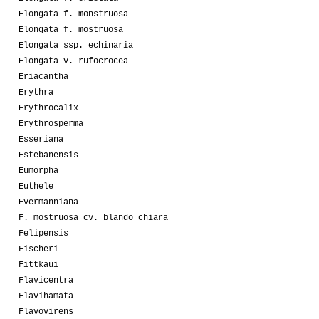
Elongata f. monstruosa
Elongata f. mostruosa
Elongata ssp. echinaria
Elongata v. rufocrocea
Eriacantha
Erythra
Erythrocalix
Erythrosperma
Esseriana
Estebanensis
Eumorpha
Euthele
Evermanniana
F. mostruosa cv. blando chiara
Felipensis
Fischeri
Fittkaui
Flavicentra
Flavihamata
Flavovirens