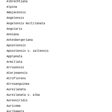
Albrechtiana
Alpina
Amajacensis
Angelensis
Angelensis multilanata
Angularis
Anniana
Antesbergeriana
Apozolensis
Apozolensis v. saltensis
Applanata
Armillata
Arroyensis
Atarjeaensis
Atroflorens
Atrosanguinea
Aureilanata
Aureilanata v. alba
Aureoviridis
Auricoma
Aurihamata