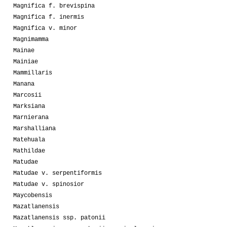
Magnifica f. brevispina
Magnifica f. inermis
Magnifica v. minor
Magnimamma
Mainae
Mainiae
Mammillaris
Manana
Marcosii
Marksiana
Marnierana
Marshalliana
Matehuala
Mathildae
Matudae
Matudae v. serpentiformis
Matudae v. spinosior
Maycobensis
Mazatlanensis
Mazatlanensis ssp. patonii