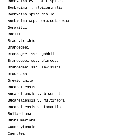
Bombycina cv. split spines
Bombycina f. albicentralis
Bombycina spine gialle
Bombycina ssp. perezdelarosae
Bonavitii
Boolii
Brachytrichion
Brandegeei
Brandegeei ssp. gabbii
Brandegeei ssp. glareosa
Brandegeei ssp. lewisiana
Brauneana
Brevicrinita
Bucareliensis
Bucareliensis v. bicornuta
Bucareliensis v. multiflora
Bucareliensis v. tamaulipa
Bullardiana
Buxbaumeriana
Cadereytensis
Caerulea