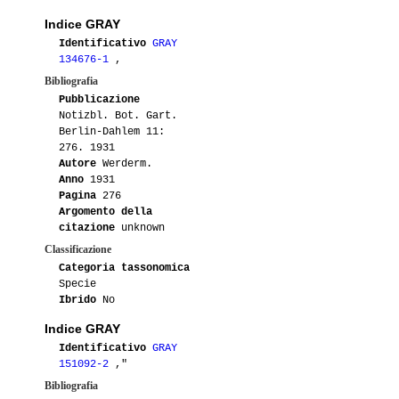
09-2015
S0ulGroove
1
Indice GRAY
06-2014
Stefy
1
Identificativo
GRAY
134676-1
,
05-2014
Luca
1
Bibliografia
Pubblicazione
Notizbl. Bot. Gart.
04-2014
Groucho
2
Berlin-Dahlem 11:
276. 1931
09-2013
Dario
1
Autore
Werderm.
Anno
1931
03-2013
Bongo88
1
Pagina
276
Argomento della
citazione
unknown
05-2012
Gianna
1
Classificazione
Categoria tassonomica
05-2011
Luca
3
Specie
Ibrido
No
01-2010
Luca
1
Indice GRAY
06-2009
Antonietta
1
Identificativo
GRAY
151092-2
,"
02-2009
Anonymous
1
Bibliografia