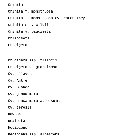
Crinita
Crinita f. monstruosa
Crinita f. monstruosa cv. caterpincy
Crinita ssp. wildii
Crinita v. pauciseta
Crispiseta
Crucigera
Crucigera ssp. tlalocii
Crucigera v. grandinosa
Cv. allavena
Cv. Antje
Cv. Blando
Cv. ginsa-maru
Cv. ginsa-maru aureispina
Cv. teresia
Dawsonii
Dealbata
Decipiens
Decipiens ssp. albescens