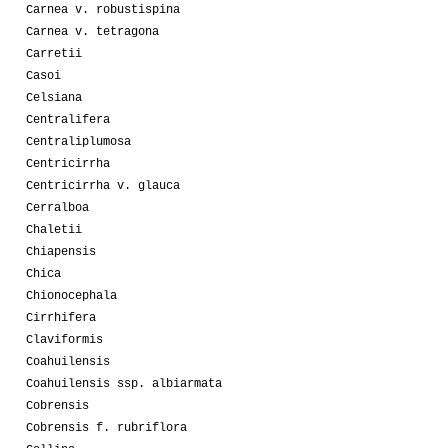
Carnea v. robustispina
Carnea v. tetragona
Carretii
Casoi
Celsiana
Centralifera
Centraliplumosa
Centricirrha
Centricirrha v. glauca
Cerralboa
Chaletii
Chiapensis
Chica
Chionocephala
Cirrhifera
Claviformis
Coahuilensis
Coahuilensis ssp. albiarmata
Cobrensis
Cobrensis f. rubriflora