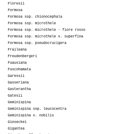
Floresii
Formosa
Formosa ssp. chionocephala
Formosa ssp. microthele
Formosa ssp. microthele - fiore rosso
Formosa ssp. microthele v. superfina
Formosa ssp. pseudocrucigera
Fraileana
Freudenbergeri
Fuauxiana
Fuscohamata
Garessii
Gasseriana
Gasterantha
Gatesii
Geminispina
Geminispina ssp. leucocentra
Geminispina v. nobilis
Gieseckei
Gigantea