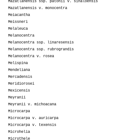
Mazatlanensis ssp. patonii v. sinaloensis
Mazatlanensis v. monocentra
Meiacantha
Meissneri
Melaleuca
Melanocentra
Melanocentra ssp. linaresensis
Melanocentra ssp. rubrograndis
Melanocentra v. rosea
Melispina
Mendeliana
Mercadensis
Meridiorosei
Mexicensis
Meyranii
Meyranii v. michoacana
Microcarpa
Microcarpa v. auricarpa
Microcarpa v. texensis
Microhelia
Microthele