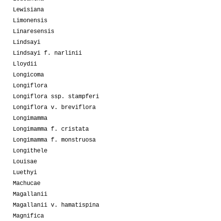
Lewisiana
Limonensis
Linaresensis
Lindsayi
Lindsayi f. narlinii
Lloydii
Longicoma
Longiflora
Longiflora ssp. stampferi
Longiflora v. breviflora
Longimamma
Longimamma f. cristata
Longimamma f. monstruosa
Longithele
Louisae
Luethyi
Machucae
Magallanii
Magallanii v. hamatispina
Magnifica