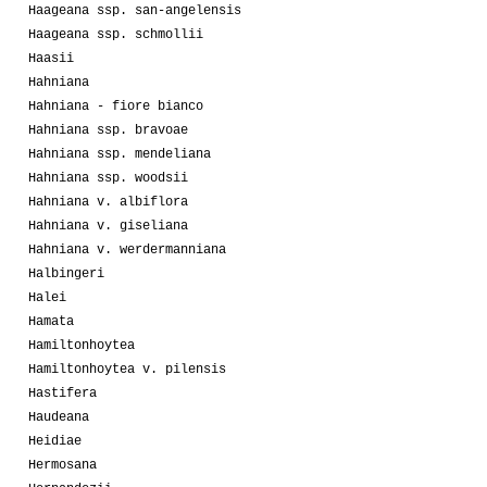
Haageana ssp. san-angelensis
Haageana ssp. schmollii
Haasii
Hahniana
Hahniana - fiore bianco
Hahniana ssp. bravoae
Hahniana ssp. mendeliana
Hahniana ssp. woodsii
Hahniana v. albiflora
Hahniana v. giseliana
Hahniana v. werdermanniana
Halbingeri
Halei
Hamata
Hamiltonhoytea
Hamiltonhoytea v. pilensis
Hastifera
Haudeana
Heidiae
Hermosana