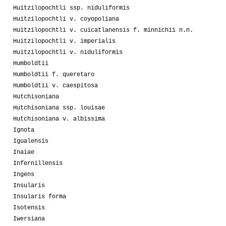
Huitzilopochtli ssp. niduliformis
Huitzilopochtli v. coyopoliana
Huitzilopochtli v. cuicatlanensis f. minnichii n.n.
Huitzilopochtli v. imperialis
Huitzilopochtli v. niduliformis
Humboldtii
Humboldtii f. queretaro
Humboldtii v. caespitosa
Hutchisoniana
Hutchisoniana ssp. louisae
Hutchisoniana v. albissima
Ignota
Igualensis
Inaiae
Infernillensis
Ingens
Insularis
Insularis forma
Isotensis
Iwersiana