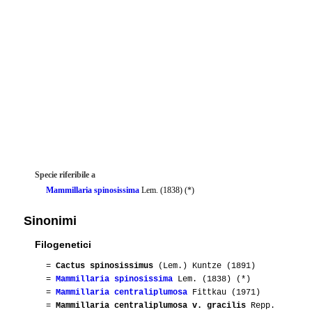
Specie riferibile a
Mammillaria spinosissima
Lem. (1838) (*)
Sinonimi
Filogenetici
=
Cactus spinosissimus
(Lem.) Kuntze (1891)
=
Mammillaria spinosissima
Lem. (1838) (*)
=
Mammillaria centraliplumosa
Fittkau (1971)
=
Mammillaria centraliplumosa v. gracilis
Repp.