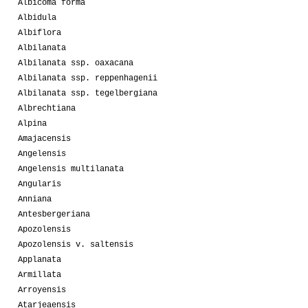
Albicoma forma
Albidula
Albiflora
Albilanata
Albilanata ssp. oaxacana
Albilanata ssp. reppenhagenii
Albilanata ssp. tegelbergiana
Albrechtiana
Alpina
Amajacensis
Angelensis
Angelensis multilanata
Angularis
Anniana
Antesbergeriana
Apozolensis
Apozolensis v. saltensis
Applanata
Armillata
Arroyensis
Atarjeaensis