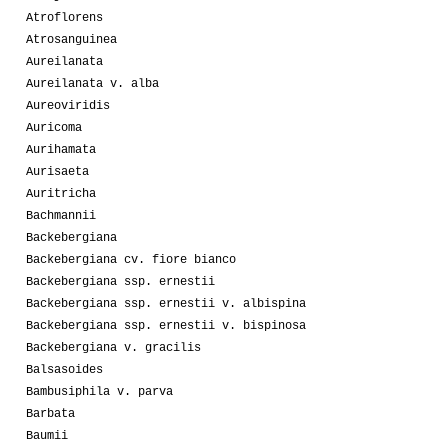
Atroflorens
Atrosanguinea
Aureilanata
Aureilanata v. alba
Aureoviridis
Auricoma
Aurihamata
Aurisaeta
Auritricha
Bachmannii
Backebergiana
Backebergiana cv. fiore bianco
Backebergiana ssp. ernestii
Backebergiana ssp. ernestii v. albispina
Backebergiana ssp. ernestii v. bispinosa
Backebergiana v. gracilis
Balsasoides
Bambusiphila v. parva
Barbata
Baumii