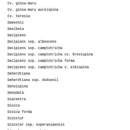
Cv. ginsa-maru
Cv. ginsa-maru aureispina
Cv. teresia
Dawsonii
Dealbata
Decipiens
Decipiens ssp. albescens
Decipiens ssp. camptotricha
Decipiens ssp. camptotricha cv. brevispina
Decipiens ssp. camptotricha forma
Decipiens ssp. camptotricha v. albispina
Deherdtiana
Deherdtiana ssp. dodsonii
Densispina
Denudata
Diacentra
Dioica
Dioica forma
Discolor
Discolor ssp. esperanzaensis