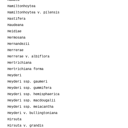
Hamiltonhoytea
Hamiltonhoytea v. pilensis
Hastifera
Haudeana
Heidiae
Hermosana
Hernandezii
Herrerae
Herrerae v. albiflora
Hertrichiana
Hertrichiana forma
Heyderi
Heyderi ssp. gaumeri
Heyderi ssp. gummifera
Heyderi ssp. hemisphaerica
Heyderi ssp. macdougalii
Heyderi ssp. meiacantha
Heyderi v. bullingtoniana
Hirsuta
Hirsuta v. grandis