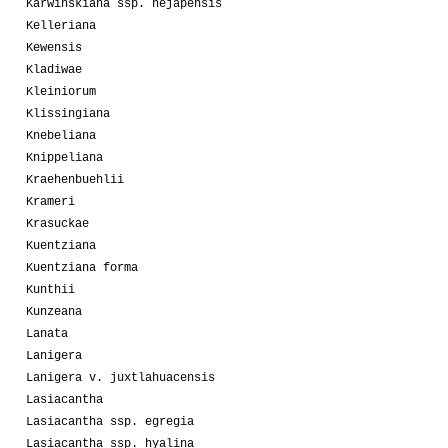
Karwinskiana ssp. nejapensis
Kelleriana
Kewensis
Kladiwae
Kleiniorum
Klissingiana
Knebeliana
Knippeliana
Kraehenbuehlii
Krameri
Krasuckae
Kuentziana
Kuentziana forma
Kunthii
Kunzeana
Lanata
Lanigera
Lanigera v. juxtlahuacensis
Lasiacantha
Lasiacantha ssp. egregia
Lasiacantha ssp. hyalina