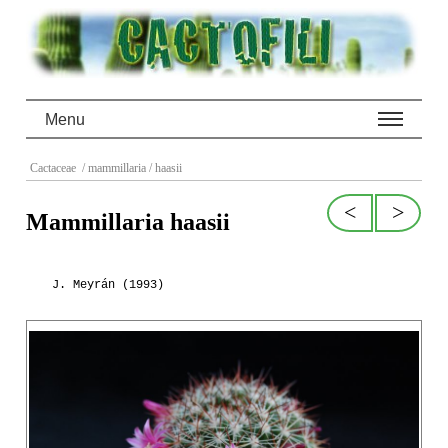
Menu
Cactaceae
/ mammillaria
/ haasii
<
>
Mammillaria haasii
J. Meyrán (1993)