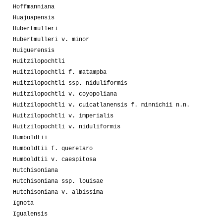
Hoffmanniana
Huajuapensis
Hubertmulleri
Hubertmulleri v. minor
Huiguerensis
Huitzilopochtli
Huitzilopochtli f. matampba
Huitzilopochtli ssp. niduliformis
Huitzilopochtli v. coyopoliana
Huitzilopochtli v. cuicatlanensis f. minnichii n.n.
Huitzilopochtli v. imperialis
Huitzilopochtli v. niduliformis
Humboldtii
Humboldtii f. queretaro
Humboldtii v. caespitosa
Hutchisoniana
Hutchisoniana ssp. louisae
Hutchisoniana v. albissima
Ignota
Igualensis