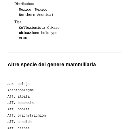
Distribuzione
México (Mexico,
Northern America)
Tipo
Collezionista
G.Haas
Ubicazione
holotype
MEXU
Altre specie del genere mammillaria
Abra celaja
Acanthoplegma
Aff. albata
Aff. bocensis
Aff. boolii
Aff. brachytrichion
Aff. candida
Aff. carnea