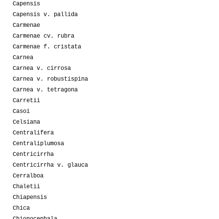
Capensis
Capensis v. pallida
Carmenae
Carmenae cv. rubra
Carmenae f. cristata
Carnea
Carnea v. cirrosa
Carnea v. robustispina
Carnea v. tetragona
Carretii
Casoi
Celsiana
Centralifera
Centraliplumosa
Centricirrha
Centricirrha v. glauca
Cerralboa
Chaletii
Chiapensis
Chica
Chionocephala