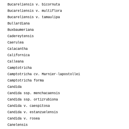
Bucareliensis v. bicornuta
Bucareliensis v. multiflora
Bucareliensis v. tamaulipa
Bullardiana
Buxbaumeriana
Cadereytensis
Caerulea
Calacantha
Californica
Calleana
Camptotricha
Camptotricha cv. Marnier-lapostollei
Camptotricha forma
Candida
Candida ssp. menchacaensis
Candida ssp. ortizrubiona
Candida v. caespitosa
Candida v. estanzuelensis
Candida v. rosea
Canelensis