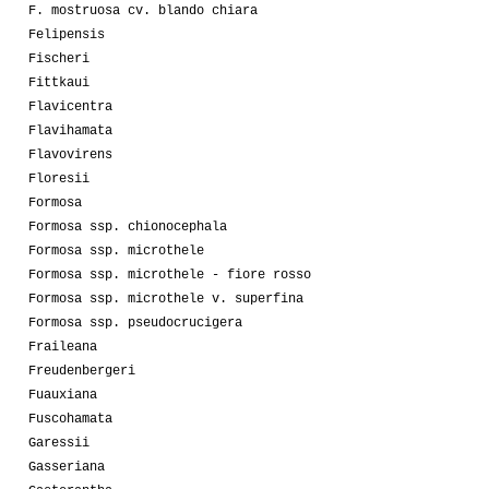
F. mostruosa cv. blando chiara
Felipensis
Fischeri
Fittkaui
Flavicentra
Flavihamata
Flavovirens
Floresii
Formosa
Formosa ssp. chionocephala
Formosa ssp. microthele
Formosa ssp. microthele - fiore rosso
Formosa ssp. microthele v. superfina
Formosa ssp. pseudocrucigera
Fraileana
Freudenbergeri
Fuauxiana
Fuscohamata
Garessii
Gasseriana