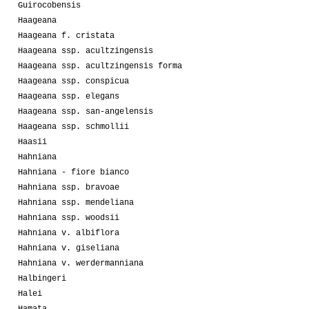
Guirocobensis
Haageana
Haageana f. cristata
Haageana ssp. acultzingensis
Haageana ssp. acultzingensis forma
Haageana ssp. conspicua
Haageana ssp. elegans
Haageana ssp. san-angelensis
Haageana ssp. schmollii
Haasii
Hahniana
Hahniana - fiore bianco
Hahniana ssp. bravoae
Hahniana ssp. mendeliana
Hahniana ssp. woodsii
Hahniana v. albiflora
Hahniana v. giseliana
Hahniana v. werdermanniana
Halbingeri
Halei
Hamata