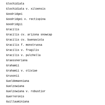
Glochidiata
Glochidiata v. xiloensis
Goodridgei
Goodridgei v. rectispina
Goodridgii
Gracilis
Gracilis cv. arizona snowcap
Gracilis cv. buenavista
Gracilis f. monstruosa
Gracilis v. fragilis
Gracilis v. pulchella
Graessneriana
Grahamii
Grahamii v. oliviae
Grusonii
Gueldemanniana
Guelzowiana
Guelzowiana v. robustior
Guerreronis
Guillauminiana