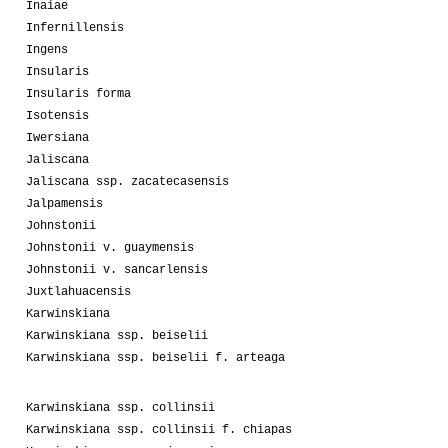
Inaiae
Infernillensis
Ingens
Insularis
Insularis forma
Isotensis
Iwersiana
Jaliscana
Jaliscana ssp. zacatecasensis
Jalpamensis
Johnstonii
Johnstonii v. guaymensis
Johnstonii v. sancarlensis
Juxtlahuacensis
Karwinskiana
Karwinskiana ssp. beiselii
Karwinskiana ssp. beiselii f. arteaga
Karwinskiana ssp. collinsii
Karwinskiana ssp. collinsii f. chiapas