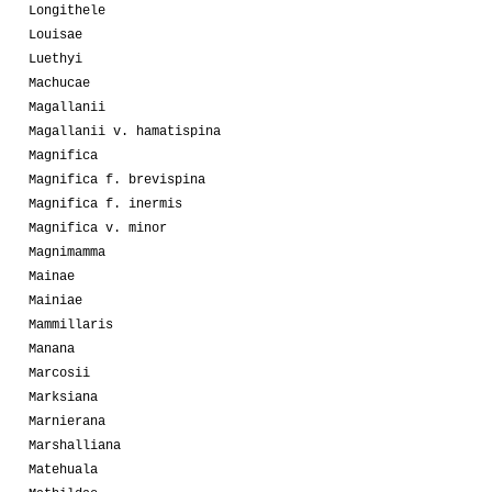
Longithele
Louisae
Luethyi
Machucae
Magallanii
Magallanii v. hamatispina
Magnifica
Magnifica f. brevispina
Magnifica f. inermis
Magnifica v. minor
Magnimamma
Mainae
Mainiae
Mammillaris
Manana
Marcosii
Marksiana
Marnierana
Marshalliana
Matehuala