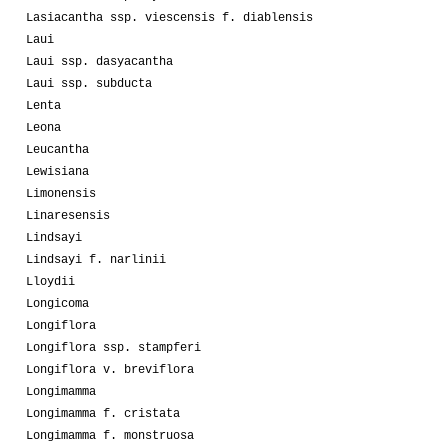
Lasiacantha ssp. viescensis f. diablensis
Laui
Laui ssp. dasyacantha
Laui ssp. subducta
Lenta
Leona
Leucantha
Lewisiana
Limonensis
Linaresensis
Lindsayi
Lindsayi f. narlinii
Lloydii
Longicoma
Longiflora
Longiflora ssp. stampferi
Longiflora v. breviflora
Longimamma
Longimamma f. cristata
Longimamma f. monstruosa