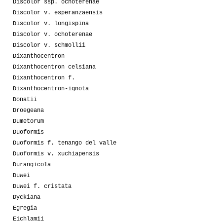
Discolor ssp. ochoterenae
Discolor v. esperanzaensis
Discolor v. longispina
Discolor v. ochoterenae
Discolor v. schmollii
Dixanthocentron
Dixanthocentron celsiana
Dixanthocentron f.
Dixanthocentron-ignota
Donatii
Droegeana
Dumetorum
Duoformis
Duoformis f. tenango del valle
Duoformis v. xuchiapensis
Durangicola
Duwei
Duwei f. cristata
Dyckiana
Egregia
Eichlamii