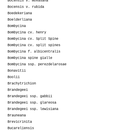
Bocensis v. movasana
Bocensis v. rubida
Boedekeriana
Boelderliana
Bombycina
Bombycina cv. henry
Bombycina cv. Split Spine
Bombycina cv. split spines
Bombycina f. albicentralis
Bombycina spine gialle
Bombycina ssp. perezdelarosae
Bonavitii
Boolii
Brachytrichion
Brandegeei
Brandegeei ssp. gabbii
Brandegeei ssp. glareosa
Brandegeei ssp. lewisiana
Brauneana
Brevicrinita
Bucareliensis