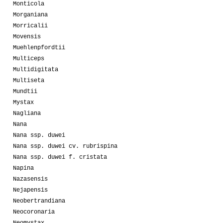
Monticola
Morganiana
Morricalii
Movensis
Muehlenpfordtii
Multiceps
Multidigitata
Multiseta
Mundtii
Mystax
Nagliana
Nana
Nana ssp. duwei
Nana ssp. duwei cv. rubrispina
Nana ssp. duwei f. cristata
Napina
Nazasensis
Nejapensis
Neobertrandiana
Neocoronaria
Neomystax