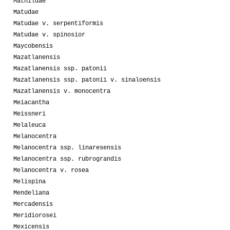
Mathildae
Matudae
Matudae v. serpentiformis
Matudae v. spinosior
Maycobensis
Mazatlanensis
Mazatlanensis ssp. patonii
Mazatlanensis ssp. patonii v. sinaloensis
Mazatlanensis v. monocentra
Meiacantha
Meissneri
Melaleuca
Melanocentra
Melanocentra ssp. linaresensis
Melanocentra ssp. rubrograndis
Melanocentra v. rosea
Melispina
Mendeliana
Mercadensis
Meridiorosei
Mexicensis