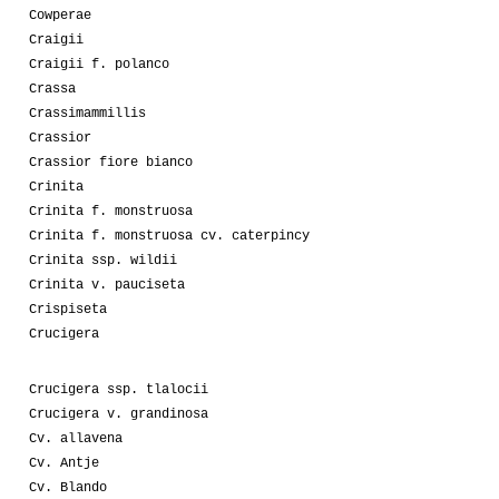
Cowperae
Craigii
Craigii f. polanco
Crassa
Crassimammillis
Crassior
Crassior fiore bianco
Crinita
Crinita f. monstruosa
Crinita f. monstruosa cv. caterpincy
Crinita ssp. wildii
Crinita v. pauciseta
Crispiseta
Crucigera
Crucigera ssp. tlalocii
Crucigera v. grandinosa
Cv. allavena
Cv. Antje
Cv. Blando