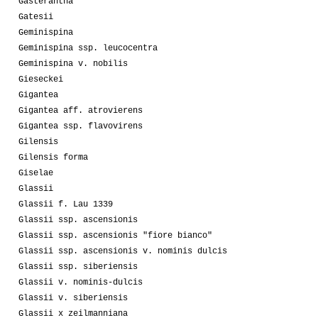
Gasterantha
Gatesii
Geminispina
Geminispina ssp. leucocentra
Geminispina v. nobilis
Gieseckei
Gigantea
Gigantea aff. atrovierens
Gigantea ssp. flavovirens
Gilensis
Gilensis forma
Giselae
Glassii
Glassii f. Lau 1339
Glassii ssp. ascensionis
Glassii ssp. ascensionis "fiore bianco"
Glassii ssp. ascensionis v. nominis dulcis
Glassii ssp. siberiensis
Glassii v. nominis-dulcis
Glassii v. siberiensis
Glassii x zeilmanniana