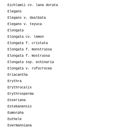
Eichlamii cv. lana dorata
Elegans
Elegans v. dealbata
Elegans v. teyuca
Elongata
Elongata cv. lemon
Elongata f. cristata
Elongata f. monstruosa
Elongata f. mostruosa
Elongata ssp. echinaria
Elongata v. rufocrocea
Eriacantha
Erythra
Erythrocalix
Erythrosperma
Esseriana
Estebanensis
Eumorpha
Euthele
Evermanniana