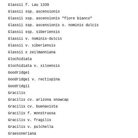
Glassii f. Lau 1339
Glassii ssp. ascensionis
Glassii ssp. ascensionis "fiore bianco"
Glassii ssp. ascensionis v. nominis dulcis
Glassii ssp. siberiensis
Glassii v. nominis-dulcis
Glassii v. siberiensis
Glassii x zeilmanniana
Glochidiata
Glochidiata v. xiloensis
Goodridgei
Goodridgei v. rectispina
Goodridgii
Gracilis
Gracilis cv. arizona snowcap
Gracilis cv. buenavista
Gracilis f. monstruosa
Gracilis v. fragilis
Gracilis v. pulchella
Graessneriana