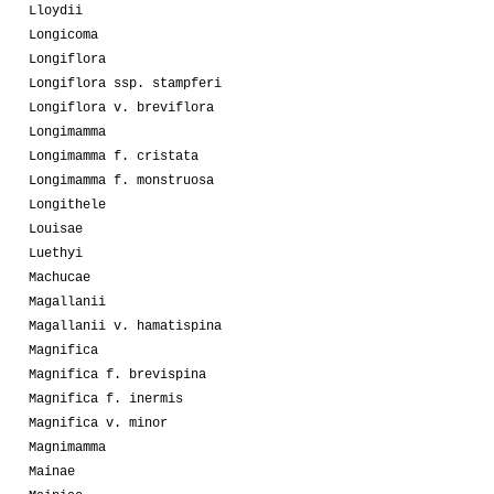
Lloydii
Longicoma
Longiflora
Longiflora ssp. stampferi
Longiflora v. breviflora
Longimamma
Longimamma f. cristata
Longimamma f. monstruosa
Longithele
Louisae
Luethyi
Machucae
Magallanii
Magallanii v. hamatispina
Magnifica
Magnifica f. brevispina
Magnifica f. inermis
Magnifica v. minor
Magnimamma
Mainae