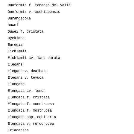
Duoformis f. tenango del valle
Duoformis v. xuchiapensis
Durangicola
Duwei
Duwei f. cristata
Dyckiana
Egregia
Eichlamii
Eichlamii cv. lana dorata
Elegans
Elegans v. dealbata
Elegans v. teyuca
Elongata
Elongata cv. lemon
Elongata f. cristata
Elongata f. monstruosa
Elongata f. mostruosa
Elongata ssp. echinaria
Elongata v. rufocrocea
Eriacantha