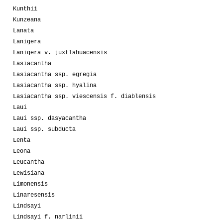
Kunthii
Kunzeana
Lanata
Lanigera
Lanigera v. juxtlahuacensis
Lasiacantha
Lasiacantha ssp. egregia
Lasiacantha ssp. hyalina
Lasiacantha ssp. viescensis f. diablensis
Laui
Laui ssp. dasyacantha
Laui ssp. subducta
Lenta
Leona
Leucantha
Lewisiana
Limonensis
Linaresensis
Lindsayi
Lindsayi f. narlinii