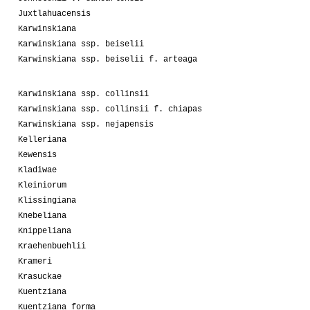
Juxtlahuacensis
Karwinskiana
Karwinskiana ssp. beiselii
Karwinskiana ssp. beiselii f. arteaga
Karwinskiana ssp. collinsii
Karwinskiana ssp. collinsii f. chiapas
Karwinskiana ssp. nejapensis
Kelleriana
Kewensis
Kladiwae
Kleiniorum
Klissingiana
Knebeliana
Knippeliana
Kraehenbuehlii
Krameri
Krasuckae
Kuentziana
Kuentziana forma