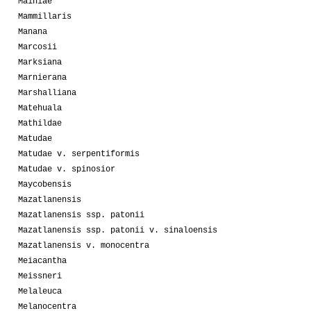
Mainiae
Mammillaris
Manana
Marcosii
Marksiana
Marnierana
Marshalliana
Matehuala
Mathildae
Matudae
Matudae v. serpentiformis
Matudae v. spinosior
Maycobensis
Mazatlanensis
Mazatlanensis ssp. patonii
Mazatlanensis ssp. patonii v. sinaloensis
Mazatlanensis v. monocentra
Meiacantha
Meissneri
Melaleuca
Melanocentra