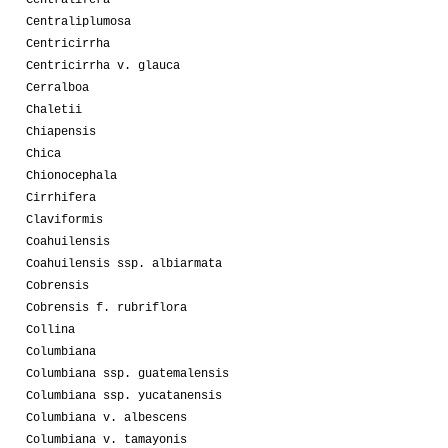
Centralifera
Centraliplumosa
Centricirrha
Centricirrha v. glauca
Cerralboa
Chaletii
Chiapensis
Chica
Chionocephala
Cirrhifera
Claviformis
Coahuilensis
Coahuilensis ssp. albiarmata
Cobrensis
Cobrensis f. rubriflora
Collina
Columbiana
Columbiana ssp. guatemalensis
Columbiana ssp. yucatanensis
Columbiana v. albescens
Columbiana v. tamayonis