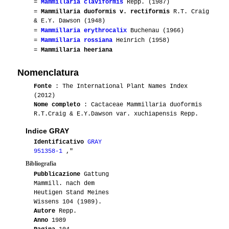
=
Mammillaria claviformis
Repp. (1987)
=
Mammillaria duoformis v. rectiformis
R.T. Craig
& E.Y. Dawson (1948)
=
Mammillaria erythrocalix
Buchenau (1966)
=
Mammillaria rossiana
Heinrich (1958)
=
Mammillaria heeriana
Nomenclatura
Fonte
: The International Plant Names Index
(2012)
Nome completo
: Cactaceae Mammillaria duoformis
R.T.Craig & E.Y.Dawson var. xuchiapensis Repp.
Indice GRAY
Identificativo
GRAY
951358-1
,"
Bibliografia
Pubblicazione
Gattung
Mammill. nach dem
Heutigen Stand Meines
Wissens 104 (1989).
Autore
Repp.
Anno
1989