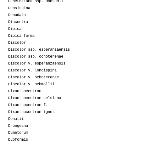
Deherdtiana ssp. dodsonii
Densispina
Denudata
Diacentra
Dioica
Dioica forma
Discolor
Discolor ssp. esperanzaensis
Discolor ssp. ochoterenae
Discolor v. esperanzaensis
Discolor v. longispina
Discolor v. ochoterenae
Discolor v. schmollii
Dixanthocentron
Dixanthocentron celsiana
Dixanthocentron f.
Dixanthocentron-ignota
Donatii
Droegeana
Dumetorum
Duoformis