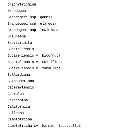
Brachytrichion
Brandegeei
Brandegeei ssp. gabbii
Brandegeei ssp. glareosa
Brandegeei ssp. lewisiana
Brauneana
Brevicrinita
Bucareliensis
Bucareliensis v. bicornuta
Bucareliensis v. multiflora
Bucareliensis v. tamaulipa
Bullardiana
Buxbaumeriana
Cadereytensis
Caerulea
Calacantha
Californica
Calleana
Camptotricha
Camptotricha cv. Marnier-lapostollei