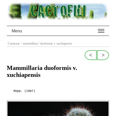
Menu
Cactaceae
/ mammillaria
/ duoformis v. xuchiapensis
<
>
Mammillaria duoformis v.
xuchiapensis
Repp. (1987)