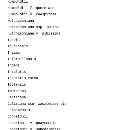
Humboldtii
Humboldtii f. queretaro
Humboldtii v. caespitosa
Hutchisoniana
Hutchisoniana ssp. louisae
Hutchisoniana v. albissima
Ignota
Igualensis
Inaiae
Infernillensis
Ingens
Insularis
Insularis forma
Isotensis
Iwersiana
Jaliscana
Jaliscana ssp. zacatecasensis
Jalpamensis
Johnstonii
Johnstonii v. guaymensis
Johnstonii v. sancarlensis