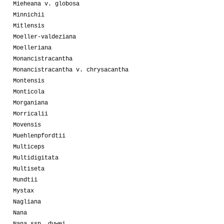
Mieheana v. globosa
Minnichii
Mitlensis
Moeller-valdeziana
Moelleriana
Monancistracantha
Monancistracantha v. chrysacantha
Montensis
Monticola
Morganiana
Morricalii
Movensis
Muehlenpfordtii
Multiceps
Multidigitata
Multiseta
Mundtii
Mystax
Nagliana
Nana