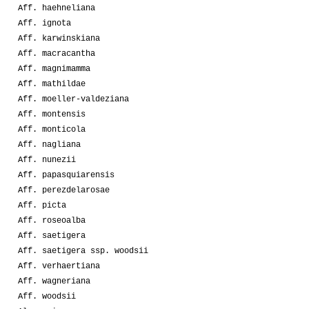
Aff. haehneliana
Aff. ignota
Aff. karwinskiana
Aff. macracantha
Aff. magnimamma
Aff. mathildae
Aff. moeller-valdeziana
Aff. montensis
Aff. monticola
Aff. nagliana
Aff. nunezii
Aff. papasquiarensis
Aff. perezdelarosae
Aff. picta
Aff. roseoalba
Aff. saetigera
Aff. saetigera ssp. woodsii
Aff. verhaertiana
Aff. wagneriana
Aff. woodsii