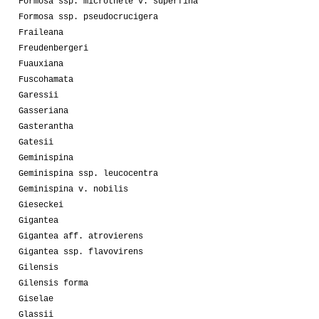
Formosa ssp. microthele v. superfina
Formosa ssp. pseudocrucigera
Fraileana
Freudenbergeri
Fuauxiana
Fuscohamata
Garessii
Gasseriana
Gasterantha
Gatesii
Geminispina
Geminispina ssp. leucocentra
Geminispina v. nobilis
Gieseckei
Gigantea
Gigantea aff. atrovierens
Gigantea ssp. flavovirens
Gilensis
Gilensis forma
Giselae
Glassii