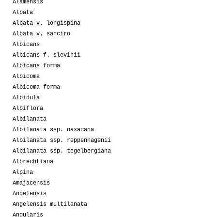
Alamensis
Albata
Albata v. longispina
Albata v. sanciro
Albicans
Albicans f. slevinii
Albicans forma
Albicoma
Albicoma forma
Albidula
Albiflora
Albilanata
Albilanata ssp. oaxacana
Albilanata ssp. reppenhagenii
Albilanata ssp. tegelbergiana
Albrechtiana
Alpina
Amajacensis
Angelensis
Angelensis multilanata
Angularis