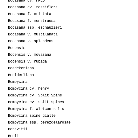
Bocasana cv. FRED
Bocasana cv. roseiflora
Bocasana f. cristata
Bocasana f. monstruosa
Bocasana ssp. eschauzieri
Bocasana v. multilanata
Bocasana v. splendens
Bocensis
Bocensis v. movasana
Bocensis v. rubida
Boedekeriana
Boelderliana
Bombycina
Bombycina cv. henry
Bombycina cv. Split Spine
Bombycina cv. split spines
Bombycina f. albicentralis
Bombycina spine gialle
Bombycina ssp. perezdelarosae
Bonavitii
Boolii