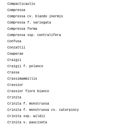
Compacticaulis
Compressa
Compressa cv. blando inermis
Compressa f. variegata
Compressa forma
Compressa ssp. centralifera
Confusa
Conzattii
Cowperae
Craigii
Craigii f. polanco
Crassa
Crassimammillis
Crassior
Crassior fiore bianco
Crinita
Crinita f. monstruosa
Crinita f. monstruosa cv. caterpincy
Crinita ssp. wildii
Crinita v. pauciseta