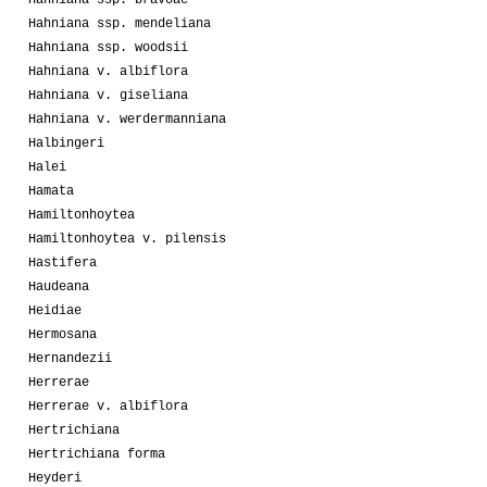
Hahniana ssp. bravoae
Hahniana ssp. mendeliana
Hahniana ssp. woodsii
Hahniana v. albiflora
Hahniana v. giseliana
Hahniana v. werdermanniana
Halbingeri
Halei
Hamata
Hamiltonhoytea
Hamiltonhoytea v. pilensis
Hastifera
Haudeana
Heidiae
Hermosana
Hernandezii
Herrerae
Herrerae v. albiflora
Hertrichiana
Hertrichiana forma
Heyderi