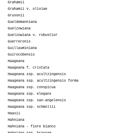
Grahamii
Grahamii v. oliviae
Grusonii
Gueldemanniana
Guelzowiana
Guelzowiana v. robustior
Guerreronis
Guillauminiana
Guirocobensis
Haageana
Haageana f. cristata
Haageana ssp. acultzingensis
Haageana ssp. acultzingensis forma
Haageana ssp. conspicua
Haageana ssp. elegans
Haageana ssp. san-angelensis
Haageana ssp. schmollii
Haasii
Hahniana
Hahniana - fiore bianco