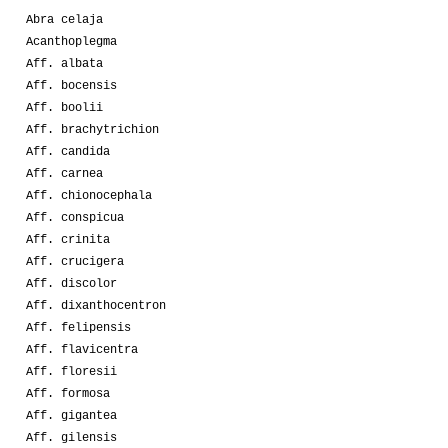
Abra celaja
Acanthoplegma
Aff. albata
Aff. bocensis
Aff. boolii
Aff. brachytrichion
Aff. candida
Aff. carnea
Aff. chionocephala
Aff. conspicua
Aff. crinita
Aff. crucigera
Aff. discolor
Aff. dixanthocentron
Aff. felipensis
Aff. flavicentra
Aff. floresii
Aff. formosa
Aff. gigantea
Aff. gilensis