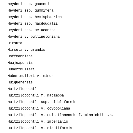
Heyderi ssp. gaumeri
Heyderi ssp. gummifera
Heyderi ssp. hemisphaerica
Heyderi ssp. macdougalii
Heyderi ssp. meiacantha
Heyderi v. bullingtoniana
Hirsuta
Hirsuta v. grandis
Hoffmanniana
Huajuapensis
Hubertmulleri
Hubertmulleri v. minor
Huiguerensis
Huitzilopochtli
Huitzilopochtli f. matampba
Huitzilopochtli ssp. niduliformis
Huitzilopochtli v. coyopoliana
Huitzilopochtli v. cuicatlanensis f. minnichii n.n.
Huitzilopochtli v. imperialis
Huitzilopochtli v. niduliformis