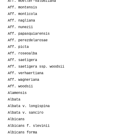
Aff. moeller-valdeziana
Aff. montensis
Aff. monticola
Aff. nagliana
Aff. nunezii
Aff. papasquiarensis
Aff. perezdelarosae
Aff. picta
Aff. roseoalba
Aff. saetigera
Aff. saetigera ssp. woodsii
Aff. verhaertiana
Aff. wagneriana
Aff. woodsii
Alamensis
Albata
Albata v. longispina
Albata v. sanciro
Albicans
Albicans f. slevinii
Albicans forma