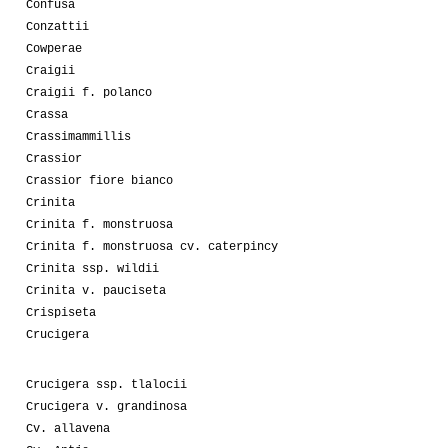
Confusa
Conzattii
Cowperae
Craigii
Craigii f. polanco
Crassa
Crassimammillis
Crassior
Crassior fiore bianco
Crinita
Crinita f. monstruosa
Crinita f. monstruosa cv. caterpincy
Crinita ssp. wildii
Crinita v. pauciseta
Crispiseta
Crucigera
Crucigera ssp. tlalocii
Crucigera v. grandinosa
Cv. allavena