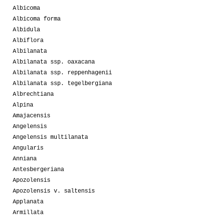
Albicoma
Albicoma forma
Albidula
Albiflora
Albilanata
Albilanata ssp. oaxacana
Albilanata ssp. reppenhagenii
Albilanata ssp. tegelbergiana
Albrechtiana
Alpina
Amajacensis
Angelensis
Angelensis multilanata
Angularis
Anniana
Antesbergeriana
Apozolensis
Apozolensis v. saltensis
Applanata
Armillata