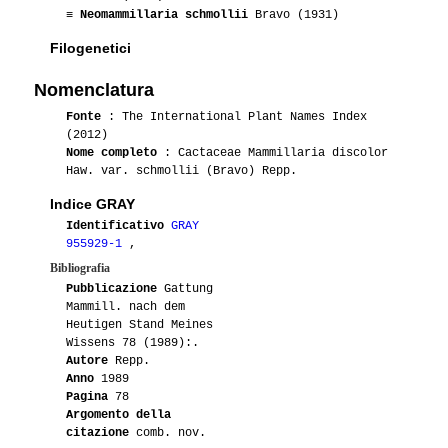
≡
Neomammillaria schmollii
Bravo (1931)
Filogenetici
Nomenclatura
Fonte
: The International Plant Names Index
(2012)
Nome completo
: Cactaceae Mammillaria discolor
Haw. var. schmollii (Bravo) Repp.
Indice GRAY
Identificativo
GRAY
955929-1
,
Bibliografia
Pubblicazione
Gattung
Mammill. nach dem
Heutigen Stand Meines
Wissens 78 (1989):.
Autore
Repp.
Anno
1989
Pagina
78
Argomento della
citazione
comb. nov.