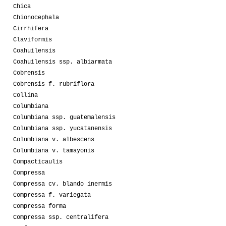
Chica
Chionocephala
Cirrhifera
Claviformis
Coahuilensis
Coahuilensis ssp. albiarmata
Cobrensis
Cobrensis f. rubriflora
Collina
Columbiana
Columbiana ssp. guatemalensis
Columbiana ssp. yucatanensis
Columbiana v. albescens
Columbiana v. tamayonis
Compacticaulis
Compressa
Compressa cv. blando inermis
Compressa f. variegata
Compressa forma
Compressa ssp. centralifera