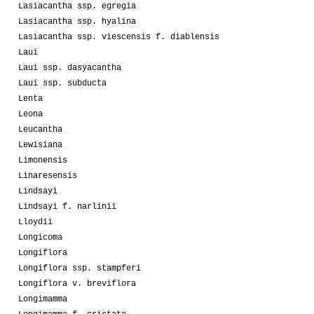
Lasiacantha ssp. egregia
Lasiacantha ssp. hyalina
Lasiacantha ssp. viescensis f. diablensis
Laui
Laui ssp. dasyacantha
Laui ssp. subducta
Lenta
Leona
Leucantha
Lewisiana
Limonensis
Linaresensis
Lindsayi
Lindsayi f. narlinii
Lloydii
Longicoma
Longiflora
Longiflora ssp. stampferi
Longiflora v. breviflora
Longimamma