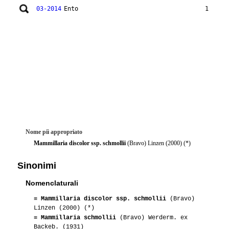
03-2014
Ento
1
Nome piì appropriato
Mammillaria discolor ssp. schmollii
(Bravo) Linzen (2000) (*)
Sinonimi
Nomenclaturali
≡
Mammillaria discolor ssp. schmollii
(Bravo)
Linzen (2000) (*)
≡
Mammillaria schmollii
(Bravo) Werderm. ex
Backeb. (1931)