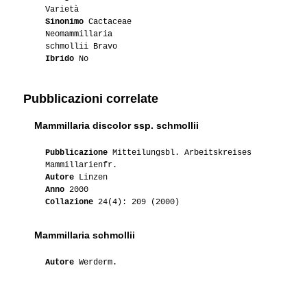
Varietà
Sinonimo
Cactaceae
Neomammillaria
schmollii Bravo
Ibrido
No
Pubblicazioni correlate
Mammillaria discolor ssp. schmollii
Pubblicazione
Mitteilungsbl. Arbeitskreises
Mammillarienfr.
Autore
Linzen
Anno
2000
Collazione
24(4): 209 (2000)
Mammillaria schmollii
Autore
Werderm.