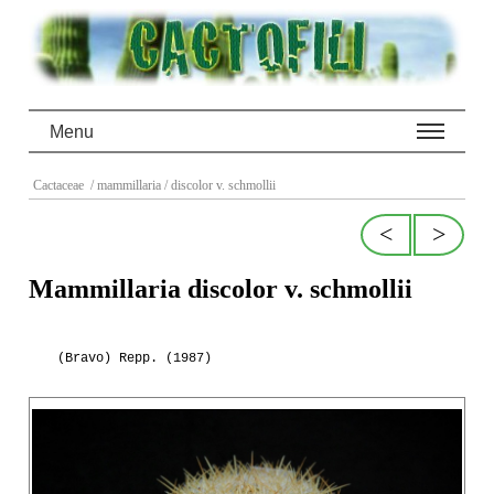
Menu
Cactaceae
/ mammillaria
/ discolor v. schmollii
<
>
Mammillaria discolor v. schmollii
(Bravo) Repp. (1987)