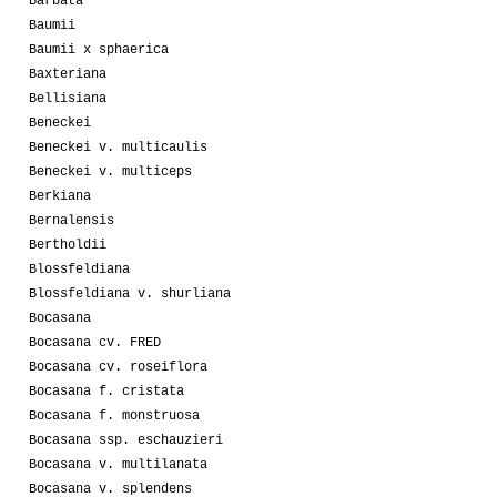
Barbata
Baumii
Baumii x sphaerica
Baxteriana
Bellisiana
Beneckei
Beneckei v. multicaulis
Beneckei v. multiceps
Berkiana
Bernalensis
Bertholdii
Blossfeldiana
Blossfeldiana v. shurliana
Bocasana
Bocasana cv. FRED
Bocasana cv. roseiflora
Bocasana f. cristata
Bocasana f. monstruosa
Bocasana ssp. eschauzieri
Bocasana v. multilanata
Bocasana v. splendens