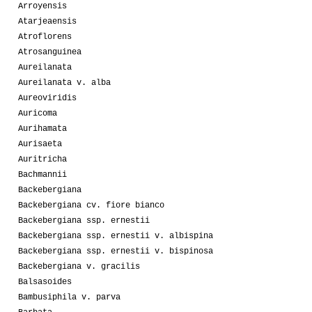
Arroyensis
Atarjeaensis
Atroflorens
Atrosanguinea
Aureilanata
Aureilanata v. alba
Aureoviridis
Auricoma
Aurihamata
Aurisaeta
Auritricha
Bachmannii
Backebergiana
Backebergiana cv. fiore bianco
Backebergiana ssp. ernestii
Backebergiana ssp. ernestii v. albispina
Backebergiana ssp. ernestii v. bispinosa
Backebergiana v. gracilis
Balsasoides
Bambusiphila v. parva