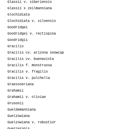
Glassii v. siberiensis
Glassii x zeilmanniana
Glochidiata
Glochidiata v. xiloensis
Goodridgei
Goodridgei v. rectispina
Goodridgii
Gracilis
Gracilis cv. arizona snowcap
Gracilis cv. buenavista
Gracilis f. monstruosa
Gracilis v. fragilis
Gracilis v. pulchella
Graessneriana
Grahamii
Grahamii v. oliviae
Grusonii
Gueldemanniana
Guelzowiana
Guelzowiana v. robustior
Guerreronis