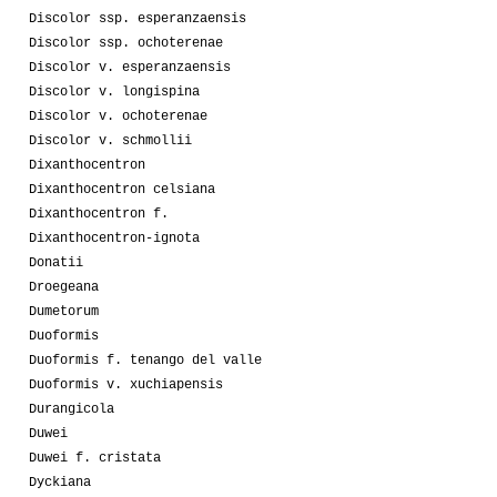
Discolor ssp. esperanzaensis
Discolor ssp. ochoterenae
Discolor v. esperanzaensis
Discolor v. longispina
Discolor v. ochoterenae
Discolor v. schmollii
Dixanthocentron
Dixanthocentron celsiana
Dixanthocentron f.
Dixanthocentron-ignota
Donatii
Droegeana
Dumetorum
Duoformis
Duoformis f. tenango del valle
Duoformis v. xuchiapensis
Durangicola
Duwei
Duwei f. cristata
Dyckiana