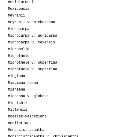
Meridiorosei
Mexicensis
Meyranii
Meyranii v. michoacana
Microcarpa
Microcarpa v. auricarpa
Microcarpa v. texensis
Microhelia
Microthele
Microthele v. superfina
Microthele v. superfina
Miegiana
Miegiana forma
Mieheana
Mieheana v. globosa
Minnichii
Mitlensis
Moeller-valdeziana
Moelleriana
Monancistracantha
Monancistracantha v. chrysacantha