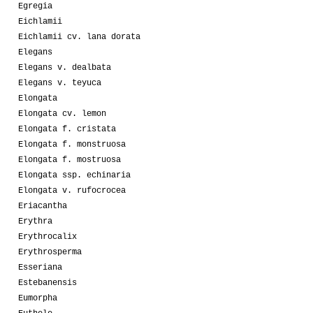
Egregia
Eichlamii
Eichlamii cv. lana dorata
Elegans
Elegans v. dealbata
Elegans v. teyuca
Elongata
Elongata cv. lemon
Elongata f. cristata
Elongata f. monstruosa
Elongata f. mostruosa
Elongata ssp. echinaria
Elongata v. rufocrocea
Eriacantha
Erythra
Erythrocalix
Erythrosperma
Esseriana
Estebanensis
Eumorpha