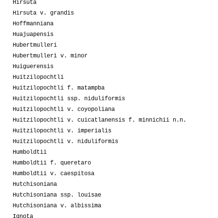
Hirsuta
Hirsuta v. grandis
Hoffmanniana
Huajuapensis
Hubertmulleri
Hubertmulleri v. minor
Huiguerensis
Huitzilopochtli
Huitzilopochtli f. matampba
Huitzilopochtli ssp. niduliformis
Huitzilopochtli v. coyopoliana
Huitzilopochtli v. cuicatlanensis f. minnichii n.n.
Huitzilopochtli v. imperialis
Huitzilopochtli v. niduliformis
Humboldtii
Humboldtii f. queretaro
Humboldtii v. caespitosa
Hutchisoniana
Hutchisoniana ssp. louisae
Hutchisoniana v. albissima
Ignota