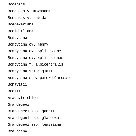
Bocensis
Bocensis v. movasana
Bocensis v. rubida
Boedekeriana
Boelderliana
Bombycina
Bombycina cv. henry
Bombycina cv. Split Spine
Bombycina cv. split spines
Bombycina f. albicentralis
Bombycina spine gialle
Bombycina ssp. perezdelarosae
Bonavitii
Boolii
Brachytrichion
Brandegeei
Brandegeei ssp. gabbii
Brandegeei ssp. glareosa
Brandegeei ssp. lewisiana
Brauneana