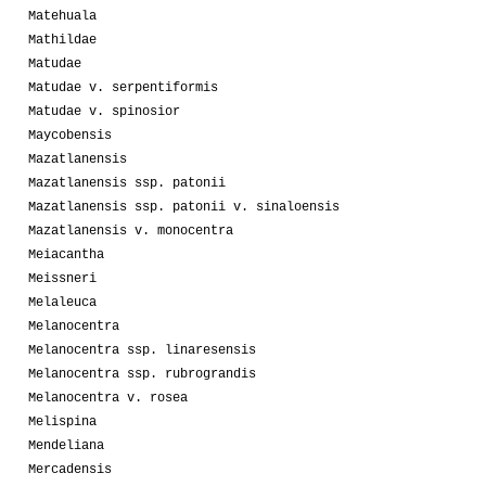
Matehuala
Mathildae
Matudae
Matudae v. serpentiformis
Matudae v. spinosior
Maycobensis
Mazatlanensis
Mazatlanensis ssp. patonii
Mazatlanensis ssp. patonii v. sinaloensis
Mazatlanensis v. monocentra
Meiacantha
Meissneri
Melaleuca
Melanocentra
Melanocentra ssp. linaresensis
Melanocentra ssp. rubrograndis
Melanocentra v. rosea
Melispina
Mendeliana
Mercadensis