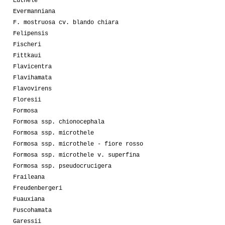
Euthele
Evermanniana
F. mostruosa cv. blando chiara
Felipensis
Fischeri
Fittkaui
Flavicentra
Flavihamata
Flavovirens
Floresii
Formosa
Formosa ssp. chionocephala
Formosa ssp. microthele
Formosa ssp. microthele - fiore rosso
Formosa ssp. microthele v. superfina
Formosa ssp. pseudocrucigera
Fraileana
Freudenbergeri
Fuauxiana
Fuscohamata
Garessii