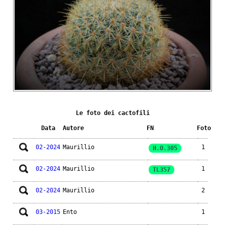
Le foto dei cactofili
Data
Autore
FN
Foto
02-2024
Maurillio
1
H.O.305
02-2024
Maurillio
1
TL357
02-2024
Maurillio
2
03-2015
Ento
1