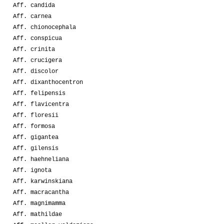
Aff. candida
Aff. carnea
Aff. chionocephala
Aff. conspicua
Aff. crinita
Aff. crucigera
Aff. discolor
Aff. dixanthocentron
Aff. felipensis
Aff. flavicentra
Aff. floresii
Aff. formosa
Aff. gigantea
Aff. gilensis
Aff. haehneliana
Aff. ignota
Aff. karwinskiana
Aff. macracantha
Aff. magnimamma
Aff. mathildae