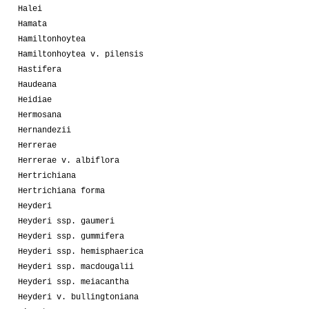
Halei
Hamata
Hamiltonhoytea
Hamiltonhoytea v. pilensis
Hastifera
Haudeana
Heidiae
Hermosana
Hernandezii
Herrerae
Herrerae v. albiflora
Hertrichiana
Hertrichiana forma
Heyderi
Heyderi ssp. gaumeri
Heyderi ssp. gummifera
Heyderi ssp. hemisphaerica
Heyderi ssp. macdougalii
Heyderi ssp. meiacantha
Heyderi v. bullingtoniana