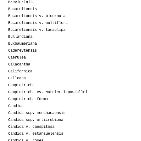
Brevicrinita
Bucareliensis
Bucareliensis v. bicornuta
Bucareliensis v. multiflora
Bucareliensis v. tamaulipa
Bullardiana
Buxbaumeriana
Cadereytensis
Caerulea
Calacantha
Californica
Calleana
Camptotricha
Camptotricha cv. Marnier-lapostollei
Camptotricha forma
Candida
Candida ssp. menchacaensis
Candida ssp. ortizrubiona
Candida v. caespitosa
Candida v. estanzuelensis
Candida v. rosea