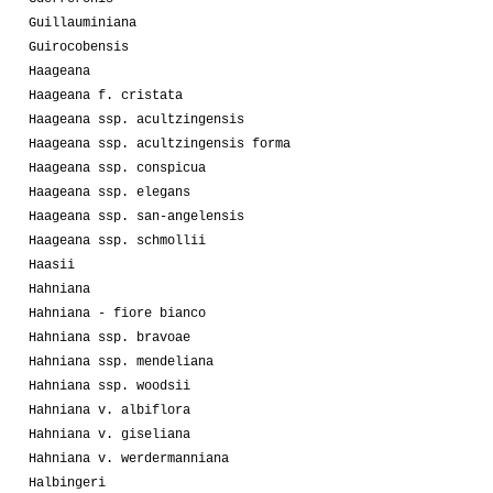
Guillauminiana
Guirocobensis
Haageana
Haageana f. cristata
Haageana ssp. acultzingensis
Haageana ssp. acultzingensis forma
Haageana ssp. conspicua
Haageana ssp. elegans
Haageana ssp. san-angelensis
Haageana ssp. schmollii
Haasii
Hahniana
Hahniana - fiore bianco
Hahniana ssp. bravoae
Hahniana ssp. mendeliana
Hahniana ssp. woodsii
Hahniana v. albiflora
Hahniana v. giseliana
Hahniana v. werdermanniana
Halbingeri