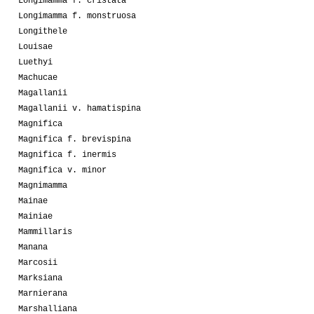
Longimamma f. cristata
Longimamma f. monstruosa
Longithele
Louisae
Luethyi
Machucae
Magallanii
Magallanii v. hamatispina
Magnifica
Magnifica f. brevispina
Magnifica f. inermis
Magnifica v. minor
Magnimamma
Mainae
Mainiae
Mammillaris
Manana
Marcosii
Marksiana
Marnierana
Marshalliana