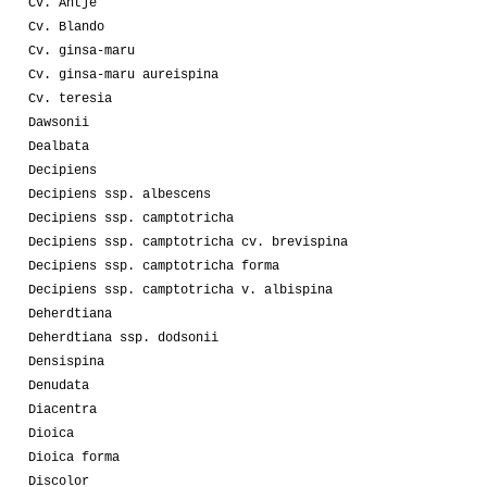
Cv. Antje
Cv. Blando
Cv. ginsa-maru
Cv. ginsa-maru aureispina
Cv. teresia
Dawsonii
Dealbata
Decipiens
Decipiens ssp. albescens
Decipiens ssp. camptotricha
Decipiens ssp. camptotricha cv. brevispina
Decipiens ssp. camptotricha forma
Decipiens ssp. camptotricha v. albispina
Deherdtiana
Deherdtiana ssp. dodsonii
Densispina
Denudata
Diacentra
Dioica
Dioica forma
Discolor