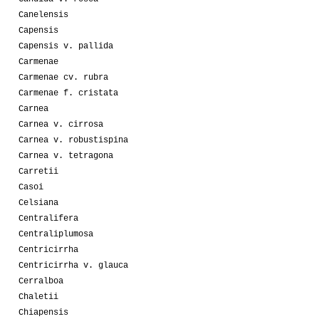
Canelensis
Capensis
Capensis v. pallida
Carmenae
Carmenae cv. rubra
Carmenae f. cristata
Carnea
Carnea v. cirrosa
Carnea v. robustispina
Carnea v. tetragona
Carretii
Casoi
Celsiana
Centralifera
Centraliplumosa
Centricirrha
Centricirrha v. glauca
Cerralboa
Chaletii
Chiapensis