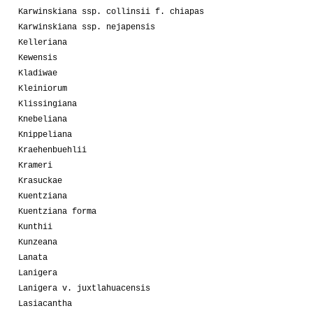
Karwinskiana ssp. collinsii f. chiapas
Karwinskiana ssp. nejapensis
Kelleriana
Kewensis
Kladiwae
Kleiniorum
Klissingiana
Knebeliana
Knippeliana
Kraehenbuehlii
Krameri
Krasuckae
Kuentziana
Kuentziana forma
Kunthii
Kunzeana
Lanata
Lanigera
Lanigera v. juxtlahuacensis
Lasiacantha