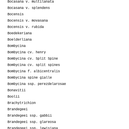
Bocasana v. multilanata
Bocasana v. splendens
Bocensis
Bocensis v. movasana
Bocensis v. rubida
Boedekeriana
Boelderliana
Bombycina
Bombycina cv. henry
Bombycina cv. Split Spine
Bombycina cv. split spines
Bombycina f. albicentralis
Bombycina spine gialle
Bombycina ssp. perezdelarosae
Bonavitii
Boolii
Brachytrichion
Brandegeei
Brandegeei ssp. gabbii
Brandegeei ssp. glareosa
Brandegeei ssp. lewisiana