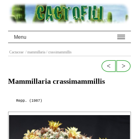
Menu
Cactaceae
/ mammillaria
/ crassimammillis
<
>
Mammillaria crassimammillis
Repp. (1987)