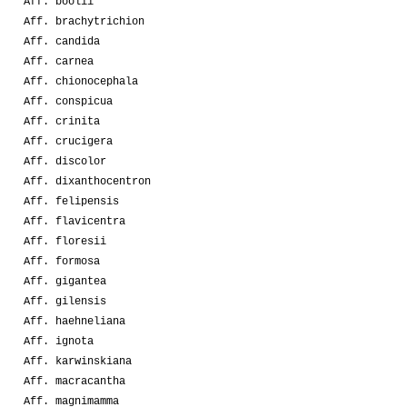
Aff. boolii
Aff. brachytrichion
Aff. candida
Aff. carnea
Aff. chionocephala
Aff. conspicua
Aff. crinita
Aff. crucigera
Aff. discolor
Aff. dixanthocentron
Aff. felipensis
Aff. flavicentra
Aff. floresii
Aff. formosa
Aff. gigantea
Aff. gilensis
Aff. haehneliana
Aff. ignota
Aff. karwinskiana
Aff. macracantha
Aff. magnimamma