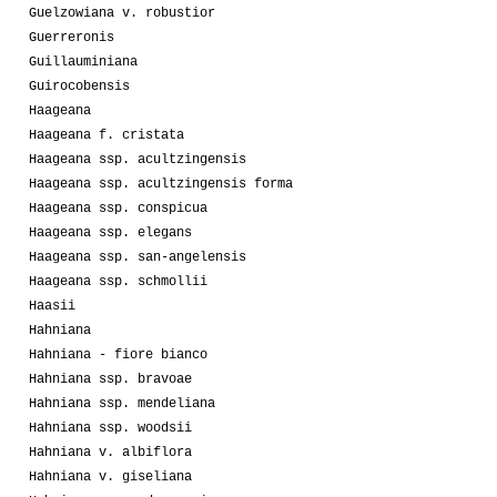
Guelzowiana v. robustior
Guerreronis
Guillauminiana
Guirocobensis
Haageana
Haageana f. cristata
Haageana ssp. acultzingensis
Haageana ssp. acultzingensis forma
Haageana ssp. conspicua
Haageana ssp. elegans
Haageana ssp. san-angelensis
Haageana ssp. schmollii
Haasii
Hahniana
Hahniana - fiore bianco
Hahniana ssp. bravoae
Hahniana ssp. mendeliana
Hahniana ssp. woodsii
Hahniana v. albiflora
Hahniana v. giseliana