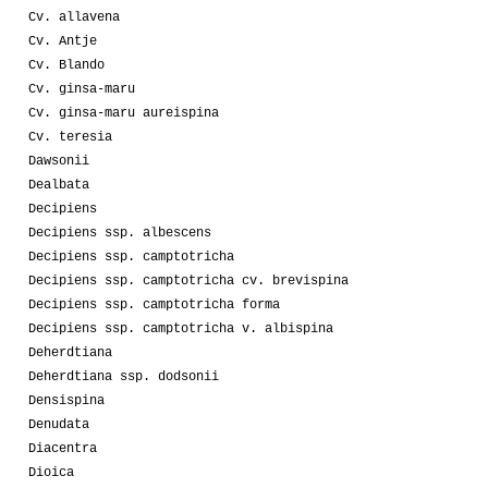
Cv. allavena
Cv. Antje
Cv. Blando
Cv. ginsa-maru
Cv. ginsa-maru aureispina
Cv. teresia
Dawsonii
Dealbata
Decipiens
Decipiens ssp. albescens
Decipiens ssp. camptotricha
Decipiens ssp. camptotricha cv. brevispina
Decipiens ssp. camptotricha forma
Decipiens ssp. camptotricha v. albispina
Deherdtiana
Deherdtiana ssp. dodsonii
Densispina
Denudata
Diacentra
Dioica