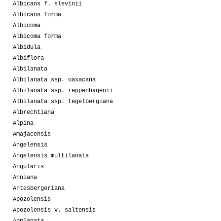
Albicans f. slevinii
Albicans forma
Albicoma
Albicoma forma
Albidula
Albiflora
Albilanata
Albilanata ssp. oaxacana
Albilanata ssp. reppenhagenii
Albilanata ssp. tegelbergiana
Albrechtiana
Alpina
Amajacensis
Angelensis
Angelensis multilanata
Angularis
Anniana
Antesbergeriana
Apozolensis
Apozolensis v. saltensis
Applanata