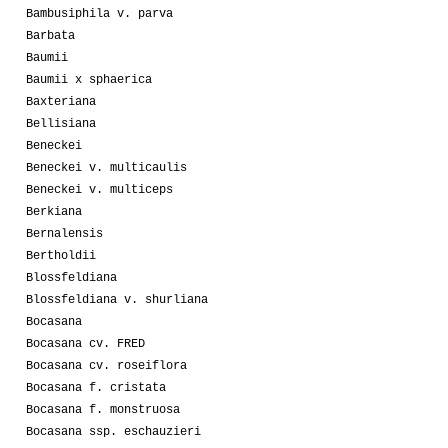
Bambusiphila v. parva
Barbata
Baumii
Baumii x sphaerica
Baxteriana
Bellisiana
Beneckei
Beneckei v. multicaulis
Beneckei v. multiceps
Berkiana
Bernalensis
Bertholdii
Blossfeldiana
Blossfeldiana v. shurliana
Bocasana
Bocasana cv. FRED
Bocasana cv. roseiflora
Bocasana f. cristata
Bocasana f. monstruosa
Bocasana ssp. eschauzieri