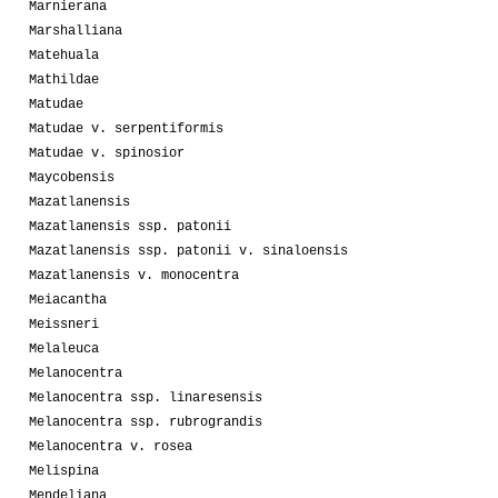
Marnierana
Marshalliana
Matehuala
Mathildae
Matudae
Matudae v. serpentiformis
Matudae v. spinosior
Maycobensis
Mazatlanensis
Mazatlanensis ssp. patonii
Mazatlanensis ssp. patonii v. sinaloensis
Mazatlanensis v. monocentra
Meiacantha
Meissneri
Melaleuca
Melanocentra
Melanocentra ssp. linaresensis
Melanocentra ssp. rubrograndis
Melanocentra v. rosea
Melispina
Mendeliana