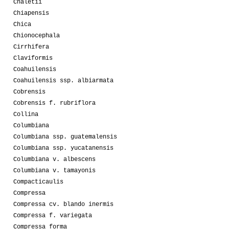
Chaletii
Chiapensis
Chica
Chionocephala
Cirrhifera
Claviformis
Coahuilensis
Coahuilensis ssp. albiarmata
Cobrensis
Cobrensis f. rubriflora
Collina
Columbiana
Columbiana ssp. guatemalensis
Columbiana ssp. yucatanensis
Columbiana v. albescens
Columbiana v. tamayonis
Compacticaulis
Compressa
Compressa cv. blando inermis
Compressa f. variegata
Compressa forma