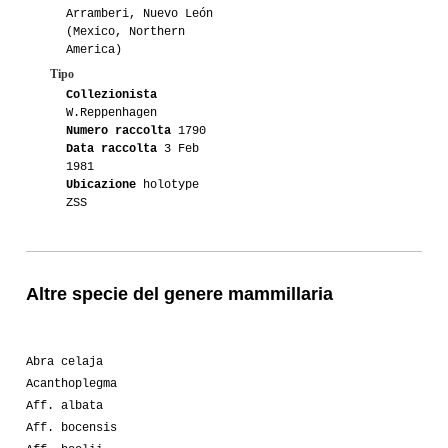
Arramberi, Nuevo León
(Mexico, Northern
America)
Tipo
Collezionista
W.Reppenhagen
Numero raccolta
1790
Data raccolta
3 Feb
1981
Ubicazione
holotype
ZSS
Altre specie del genere mammillaria
Abra celaja
Acanthoplegma
Aff. albata
Aff. bocensis