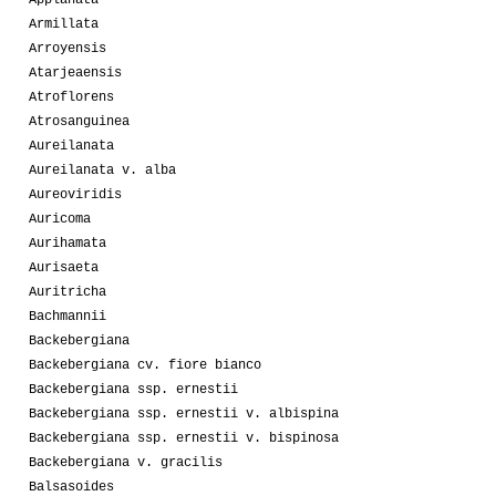
Armillata
Arroyensis
Atarjeaensis
Atroflorens
Atrosanguinea
Aureilanata
Aureilanata v. alba
Aureoviridis
Auricoma
Aurihamata
Aurisaeta
Auritricha
Bachmannii
Backebergiana
Backebergiana cv. fiore bianco
Backebergiana ssp. ernestii
Backebergiana ssp. ernestii v. albispina
Backebergiana ssp. ernestii v. bispinosa
Backebergiana v. gracilis
Balsasoides