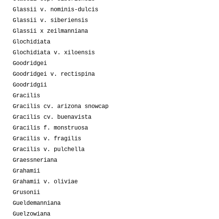
Glassii v. nominis-dulcis
Glassii v. siberiensis
Glassii x zeilmanniana
Glochidiata
Glochidiata v. xiloensis
Goodridgei
Goodridgei v. rectispina
Goodridgii
Gracilis
Gracilis cv. arizona snowcap
Gracilis cv. buenavista
Gracilis f. monstruosa
Gracilis v. fragilis
Gracilis v. pulchella
Graessneriana
Grahamii
Grahamii v. oliviae
Grusonii
Gueldemanniana
Guelzowiana