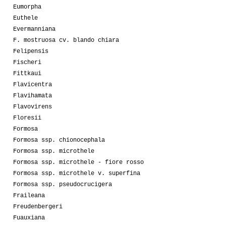
Eumorpha
Euthele
Evermanniana
F. mostruosa cv. blando chiara
Felipensis
Fischeri
Fittkaui
Flavicentra
Flavihamata
Flavovirens
Floresii
Formosa
Formosa ssp. chionocephala
Formosa ssp. microthele
Formosa ssp. microthele - fiore rosso
Formosa ssp. microthele v. superfina
Formosa ssp. pseudocrucigera
Fraileana
Freudenbergeri
Fuauxiana