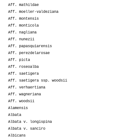
Aff. mathildae
Aff. moeller-valdeziana
Aff. montensis
Aff. monticola
Aff. nagliana
Aff. nunezii
Aff. papasquiarensis
Aff. perezdelarosae
Aff. picta
Aff. roseoalba
Aff. saetigera
Aff. saetigera ssp. woodsii
Aff. verhaertiana
Aff. wagneriana
Aff. woodsii
Alamensis
Albata
Albata v. longispina
Albata v. sanciro
Albicans