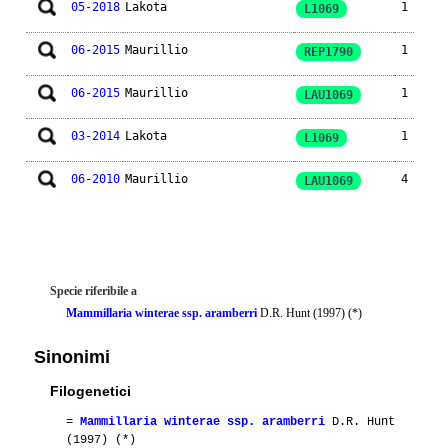
05-2018
Lakota
1
L1069
06-2015
Maurillio
1
REP1790
06-2015
Maurillio
1
LAU1069
03-2014
Lakota
1
L1069
06-2010
Maurillio
4
LAU1069
Specie riferibile a
Mammillaria winterae ssp. aramberri
D.R. Hunt (1997) (*)
Sinonimi
Filogenetici
=
Mammillaria winterae ssp. aramberri
D.R. Hunt
(1997) (*)