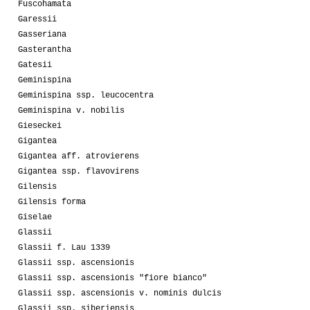
Fuscohamata
Garessii
Gasseriana
Gasterantha
Gatesii
Geminispina
Geminispina ssp. leucocentra
Geminispina v. nobilis
Gieseckei
Gigantea
Gigantea aff. atrovierens
Gigantea ssp. flavovirens
Gilensis
Gilensis forma
Giselae
Glassii
Glassii f. Lau 1339
Glassii ssp. ascensionis
Glassii ssp. ascensionis "fiore bianco"
Glassii ssp. ascensionis v. nominis dulcis
Glassii ssp. siberiensis