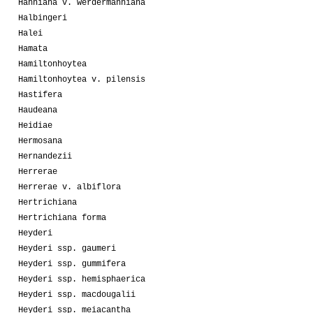
Hahniana v. werdermanniana
Halbingeri
Halei
Hamata
Hamiltonhoytea
Hamiltonhoytea v. pilensis
Hastifera
Haudeana
Heidiae
Hermosana
Hernandezii
Herrerae
Herrerae v. albiflora
Hertrichiana
Hertrichiana forma
Heyderi
Heyderi ssp. gaumeri
Heyderi ssp. gummifera
Heyderi ssp. hemisphaerica
Heyderi ssp. macdougalii
Heyderi ssp. meiacantha