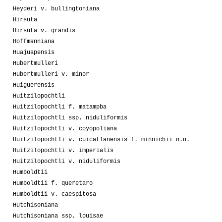
Heyderi v. bullingtoniana
Hirsuta
Hirsuta v. grandis
Hoffmanniana
Huajuapensis
Hubertmulleri
Hubertmulleri v. minor
Huiguerensis
Huitzilopochtli
Huitzilopochtli f. matampba
Huitzilopochtli ssp. niduliformis
Huitzilopochtli v. coyopoliana
Huitzilopochtli v. cuicatlanensis f. minnichii n.n.
Huitzilopochtli v. imperialis
Huitzilopochtli v. niduliformis
Humboldtii
Humboldtii f. queretaro
Humboldtii v. caespitosa
Hutchisoniana
Hutchisoniana ssp. louisae