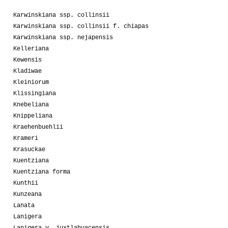
Karwinskiana ssp. collinsii
Karwinskiana ssp. collinsii f. chiapas
Karwinskiana ssp. nejapensis
Kelleriana
Kewensis
Kladiwae
Kleiniorum
Klissingiana
Knebeliana
Knippeliana
Kraehenbuehlii
Krameri
Krasuckae
Kuentziana
Kuentziana forma
Kunthii
Kunzeana
Lanata
Lanigera
Lanigera v. juxtlahuacensis