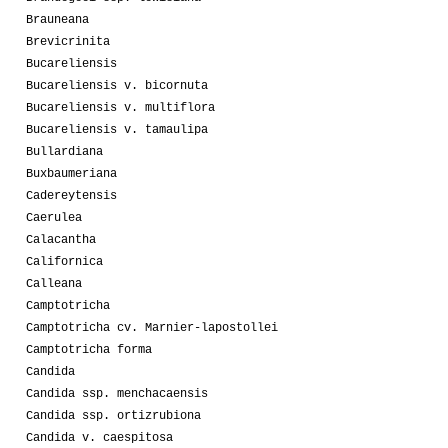
Brauneana
Brevicrinita
Bucareliensis
Bucareliensis v. bicornuta
Bucareliensis v. multiflora
Bucareliensis v. tamaulipa
Bullardiana
Buxbaumeriana
Cadereytensis
Caerulea
Calacantha
Californica
Calleana
Camptotricha
Camptotricha cv. Marnier-lapostollei
Camptotricha forma
Candida
Candida ssp. menchacaensis
Candida ssp. ortizrubiona
Candida v. caespitosa