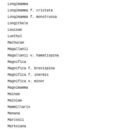
Longimamma
Longimamma f. cristata
Longimamma f. monstruosa
Longithele
Louisae
Luethyi
Machucae
Magallanii
Magallanii v. hamatispina
Magnifica
Magnifica f. brevispina
Magnifica f. inermis
Magnifica v. minor
Magnimamma
Mainae
Mainiae
Mammillaris
Manana
Marcosii
Marksiana