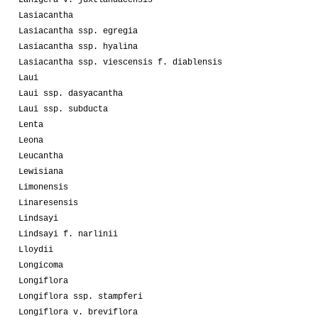
Lasiacantha
Lasiacantha ssp. egregia
Lasiacantha ssp. hyalina
Lasiacantha ssp. viescensis f. diablensis
Laui
Laui ssp. dasyacantha
Laui ssp. subducta
Lenta
Leona
Leucantha
Lewisiana
Limonensis
Linaresensis
Lindsayi
Lindsayi f. narlinii
Lloydii
Longicoma
Longiflora
Longiflora ssp. stampferi
Longiflora v. breviflora