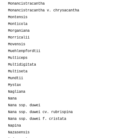
Monancistracantha
Monancistracantha v. chrysacantha
Montensis
Monticola
Morganiana
Morricalii
Movensis
Muehlenpfordtii
Multiceps
Multidigitata
Multiseta
Mundtii
Mystax
Nagliana
Nana
Nana ssp. duwei
Nana ssp. duwei cv. rubrispina
Nana ssp. duwei f. cristata
Napina
Nazasensis