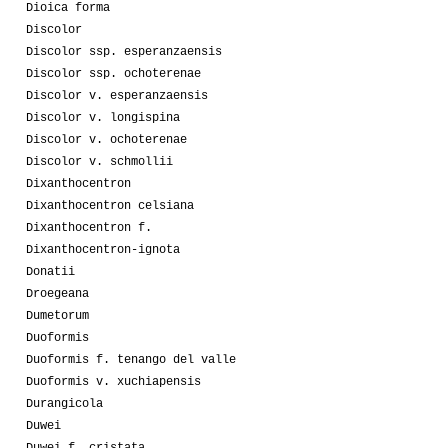
Dioica forma
Discolor
Discolor ssp. esperanzaensis
Discolor ssp. ochoterenae
Discolor v. esperanzaensis
Discolor v. longispina
Discolor v. ochoterenae
Discolor v. schmollii
Dixanthocentron
Dixanthocentron celsiana
Dixanthocentron f.
Dixanthocentron-ignota
Donatii
Droegeana
Dumetorum
Duoformis
Duoformis f. tenango del valle
Duoformis v. xuchiapensis
Durangicola
Duwei
Duwei f. cristata