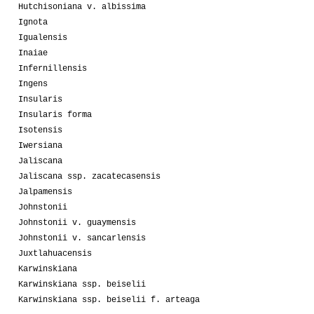
Hutchisoniana v. albissima
Ignota
Igualensis
Inaiae
Infernillensis
Ingens
Insularis
Insularis forma
Isotensis
Iwersiana
Jaliscana
Jaliscana ssp. zacatecasensis
Jalpamensis
Johnstonii
Johnstonii v. guaymensis
Johnstonii v. sancarlensis
Juxtlahuacensis
Karwinskiana
Karwinskiana ssp. beiselii
Karwinskiana ssp. beiselii f. arteaga