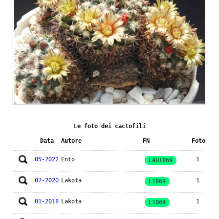
Le foto dei cactofili
Data
Autore
FN
Foto
05-2022
Ento
1
LAU1069
07-2020
Lakota
1
L1069
01-2018
Lakota
1
L1069