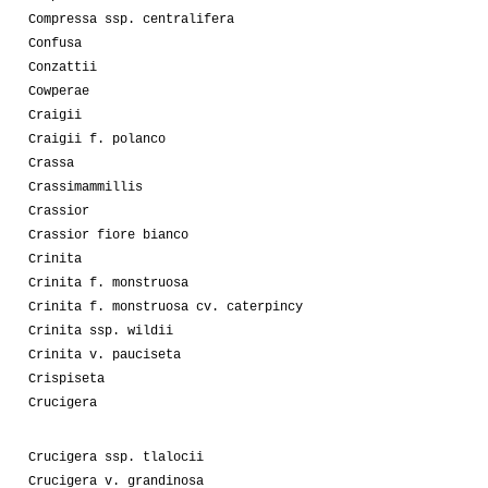
Compressa ssp. centralifera
Confusa
Conzattii
Cowperae
Craigii
Craigii f. polanco
Crassa
Crassimammillis
Crassior
Crassior fiore bianco
Crinita
Crinita f. monstruosa
Crinita f. monstruosa cv. caterpincy
Crinita ssp. wildii
Crinita v. pauciseta
Crispiseta
Crucigera
Crucigera ssp. tlalocii
Crucigera v. grandinosa