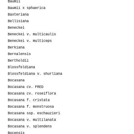
Baumii
Baumii x sphaerica
Baxteriana
Bellisiana
Beneckei
Beneckei v. multicaulis
Beneckei v. multiceps
Berkiana
Bernalensis
Bertholdii
Blossfeldiana
Blossfeldiana v. shurliana
Bocasana
Bocasana cv. FRED
Bocasana cv. roseiflora
Bocasana f. cristata
Bocasana f. monstruosa
Bocasana ssp. eschauzieri
Bocasana v. multilanata
Bocasana v. splendens
Bocensis