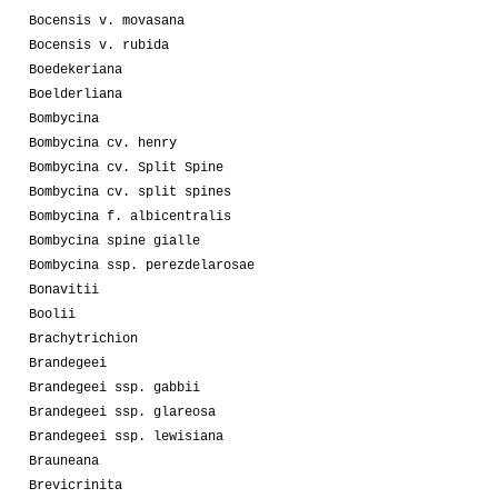
Bocensis v. movasana
Bocensis v. rubida
Boedekeriana
Boelderliana
Bombycina
Bombycina cv. henry
Bombycina cv. Split Spine
Bombycina cv. split spines
Bombycina f. albicentralis
Bombycina spine gialle
Bombycina ssp. perezdelarosae
Bonavitii
Boolii
Brachytrichion
Brandegeei
Brandegeei ssp. gabbii
Brandegeei ssp. glareosa
Brandegeei ssp. lewisiana
Brauneana
Brevicrinita