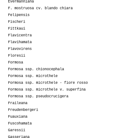
Evermanniana
F. mostruosa cv. blando chiara
Felipensis
Fischeri
Fittkaui
Flavicentra
Flavihamata
Flavovirens
Floresii
Formosa
Formosa ssp. chionocephala
Formosa ssp. microthele
Formosa ssp. microthele - fiore rosso
Formosa ssp. microthele v. superfina
Formosa ssp. pseudocrucigera
Fraileana
Freudenbergeri
Fuauxiana
Fuscohamata
Garessii
Gasseriana