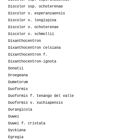
Discolor ssp. ochoterenae
Discolor v. esperanzaensis
Discolor v. longispina
Discolor v. ochoterenae
Discolor v. schmollii
Dixanthocentron
Dixanthocentron celsiana
Dixanthocentron f.
Dixanthocentron-ignota
Donatii
Droegeana
Dumetorum
Duoformis
Duoformis f. tenango del valle
Duoformis v. xuchiapensis
Durangicola
Duwei
Duwei f. cristata
Dyckiana
Egregia