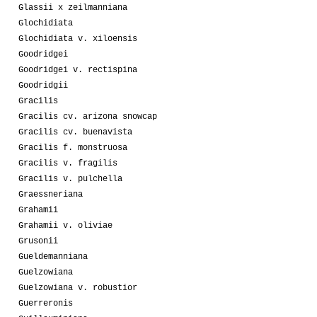
Glassii x zeilmanniana
Glochidiata
Glochidiata v. xiloensis
Goodridgei
Goodridgei v. rectispina
Goodridgii
Gracilis
Gracilis cv. arizona snowcap
Gracilis cv. buenavista
Gracilis f. monstruosa
Gracilis v. fragilis
Gracilis v. pulchella
Graessneriana
Grahamii
Grahamii v. oliviae
Grusonii
Gueldemanniana
Guelzowiana
Guelzowiana v. robustior
Guerreronis