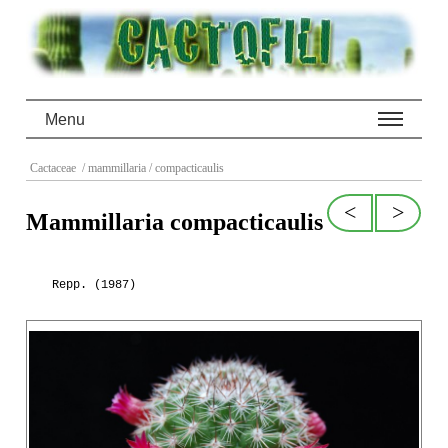
Menu
Cactaceae
/ mammillaria
/ compacticaulis
<
>
Mammillaria compacticaulis
Repp. (1987)