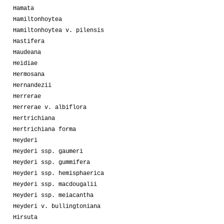
Hamata
Hamiltonhoytea
Hamiltonhoytea v. pilensis
Hastifera
Haudeana
Heidiae
Hermosana
Hernandezii
Herrerae
Herrerae v. albiflora
Hertrichiana
Hertrichiana forma
Heyderi
Heyderi ssp. gaumeri
Heyderi ssp. gummifera
Heyderi ssp. hemisphaerica
Heyderi ssp. macdougalii
Heyderi ssp. meiacantha
Heyderi v. bullingtoniana
Hirsuta