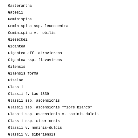
Gasterantha
Gatesii
Geminispina
Geminispina ssp. leucocentra
Geminispina v. nobilis
Gieseckei
Gigantea
Gigantea aff. atrovierens
Gigantea ssp. flavovirens
Gilensis
Gilensis forma
Giselae
Glassii
Glassii f. Lau 1339
Glassii ssp. ascensionis
Glassii ssp. ascensionis "fiore bianco"
Glassii ssp. ascensionis v. nominis dulcis
Glassii ssp. siberiensis
Glassii v. nominis-dulcis
Glassii v. siberiensis