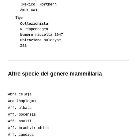
(Mexico, Northern
America)
Tipo
Collezionista
W.Reppenhagen
Numero raccolta
1047
Ubicazione
holotype
ZSS
Altre specie del genere mammillaria
Abra celaja
Acanthoplegma
Aff. albata
Aff. bocensis
Aff. boolii
Aff. brachytrichion
Aff. candida