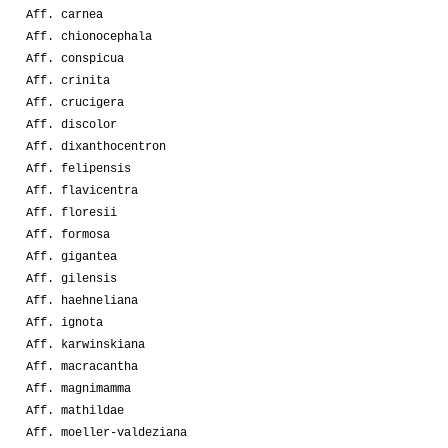
Aff. carnea
Aff. chionocephala
Aff. conspicua
Aff. crinita
Aff. crucigera
Aff. discolor
Aff. dixanthocentron
Aff. felipensis
Aff. flavicentra
Aff. floresii
Aff. formosa
Aff. gigantea
Aff. gilensis
Aff. haehneliana
Aff. ignota
Aff. karwinskiana
Aff. macracantha
Aff. magnimamma
Aff. mathildae
Aff. moeller-valdeziana