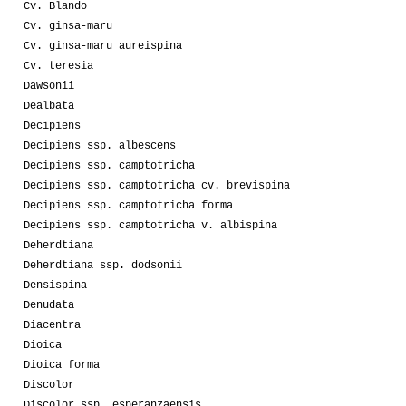
Cv. Blando
Cv. ginsa-maru
Cv. ginsa-maru aureispina
Cv. teresia
Dawsonii
Dealbata
Decipiens
Decipiens ssp. albescens
Decipiens ssp. camptotricha
Decipiens ssp. camptotricha cv. brevispina
Decipiens ssp. camptotricha forma
Decipiens ssp. camptotricha v. albispina
Deherdtiana
Deherdtiana ssp. dodsonii
Densispina
Denudata
Diacentra
Dioica
Dioica forma
Discolor
Discolor ssp. esperanzaensis