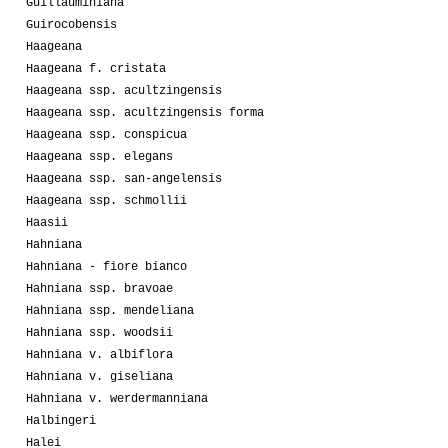
Guillauminiana
Guirocobensis
Haageana
Haageana f. cristata
Haageana ssp. acultzingensis
Haageana ssp. acultzingensis forma
Haageana ssp. conspicua
Haageana ssp. elegans
Haageana ssp. san-angelensis
Haageana ssp. schmollii
Haasii
Hahniana
Hahniana - fiore bianco
Hahniana ssp. bravoae
Hahniana ssp. mendeliana
Hahniana ssp. woodsii
Hahniana v. albiflora
Hahniana v. giseliana
Hahniana v. werdermanniana
Halbingeri
Halei