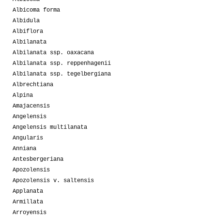
Albicoma forma
Albidula
Albiflora
Albilanata
Albilanata ssp. oaxacana
Albilanata ssp. reppenhagenii
Albilanata ssp. tegelbergiana
Albrechtiana
Alpina
Amajacensis
Angelensis
Angelensis multilanata
Angularis
Anniana
Antesbergeriana
Apozolensis
Apozolensis v. saltensis
Applanata
Armillata
Arroyensis