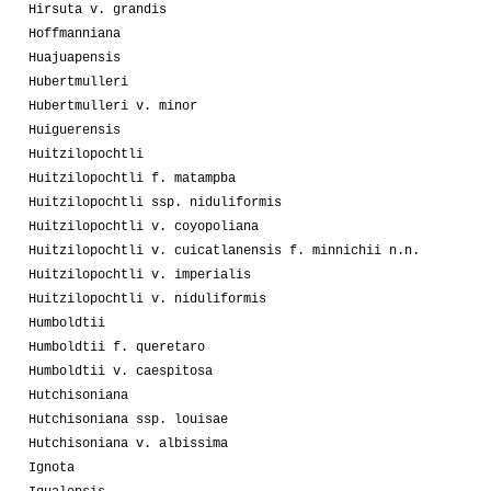
Hirsuta v. grandis
Hoffmanniana
Huajuapensis
Hubertmulleri
Hubertmulleri v. minor
Huiguerensis
Huitzilopochtli
Huitzilopochtli f. matampba
Huitzilopochtli ssp. niduliformis
Huitzilopochtli v. coyopoliana
Huitzilopochtli v. cuicatlanensis f. minnichii n.n.
Huitzilopochtli v. imperialis
Huitzilopochtli v. niduliformis
Humboldtii
Humboldtii f. queretaro
Humboldtii v. caespitosa
Hutchisoniana
Hutchisoniana ssp. louisae
Hutchisoniana v. albissima
Ignota