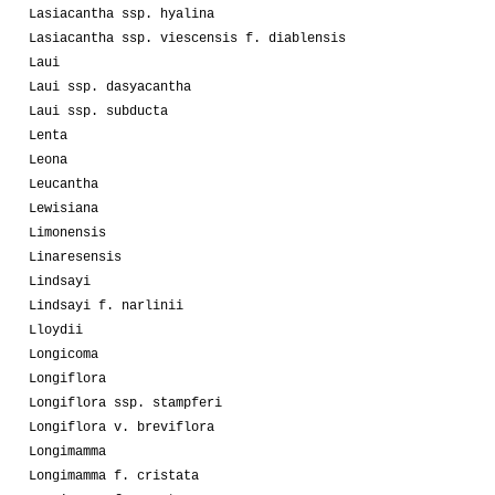
Lasiacantha ssp. hyalina
Lasiacantha ssp. viescensis f. diablensis
Laui
Laui ssp. dasyacantha
Laui ssp. subducta
Lenta
Leona
Leucantha
Lewisiana
Limonensis
Linaresensis
Lindsayi
Lindsayi f. narlinii
Lloydii
Longicoma
Longiflora
Longiflora ssp. stampferi
Longiflora v. breviflora
Longimamma
Longimamma f. cristata