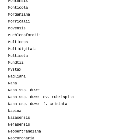
Montensis
Monticola
Morganiana
Morricalii
Movensis
Muehlenpfordtii
Multiceps
Multidigitata
Multiseta
Mundtii
Mystax
Nagliana
Nana
Nana ssp. duwei
Nana ssp. duwei cv. rubrispina
Nana ssp. duwei f. cristata
Napina
Nazasensis
Nejapensis
Neobertrandiana
Neocoronaria