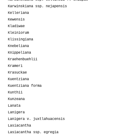
Karwinskiana ssp. nejapensis
Kelleriana
Kewensis
Kladiwae
Kleiniorum
Klissingiana
Knebeliana
Knippeliana
Kraehenbuehlii
Krameri
Krasuckae
Kuentziana
Kuentziana forma
Kunthii
Kunzeana
Lanata
Lanigera
Lanigera v. juxtlahuacensis
Lasiacantha
Lasiacantha ssp. egregia