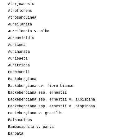
Atarjeaensis
Atroflorens
Atrosanguinea
Aureilanata
Aureilanata v. alba
Aureoviridis
Auricoma
Aurihamata
Aurisaeta
Auritricha
Bachmannii
Backebergiana
Backebergiana cv. fiore bianco
Backebergiana ssp. ernestii
Backebergiana ssp. ernestii v. albispina
Backebergiana ssp. ernestii v. bispinosa
Backebergiana v. gracilis
Balsasoides
Bambusiphila v. parva
Barbata