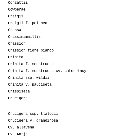
Conzattii
Cowperae
Craigii
Craigii f. polanco
Crassa
Crassimammillis
Crassior
Crassior fiore bianco
Crinita
Crinita f. monstruosa
Crinita f. monstruosa cv. caterpincy
Crinita ssp. wildii
Crinita v. pauciseta
Crispiseta
Crucigera
Crucigera ssp. tlalocii
Crucigera v. grandinosa
Cv. allavena
Cv. Antje