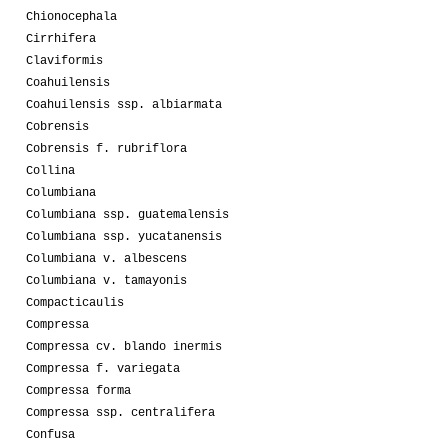
Chionocephala
Cirrhifera
Claviformis
Coahuilensis
Coahuilensis ssp. albiarmata
Cobrensis
Cobrensis f. rubriflora
Collina
Columbiana
Columbiana ssp. guatemalensis
Columbiana ssp. yucatanensis
Columbiana v. albescens
Columbiana v. tamayonis
Compacticaulis
Compressa
Compressa cv. blando inermis
Compressa f. variegata
Compressa forma
Compressa ssp. centralifera
Confusa