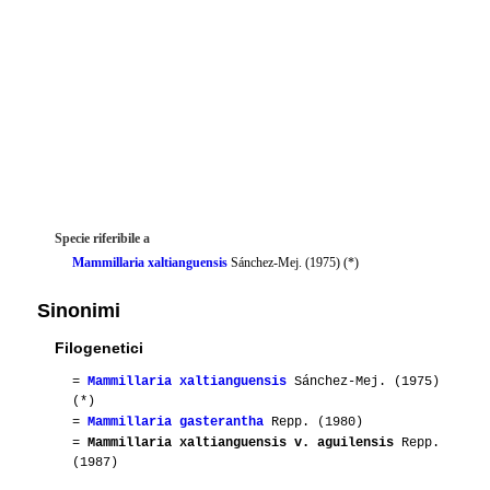
Specie riferibile a
Mammillaria xaltianguensis
Sánchez-Mej. (1975) (*)
Sinonimi
Filogenetici
=
Mammillaria xaltianguensis
Sánchez-Mej. (1975)
(*)
=
Mammillaria gasterantha
Repp. (1980)
=
Mammillaria xaltianguensis v. aguilensis
Repp.
(1987)