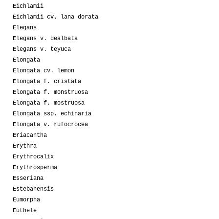
Eichlamii
Eichlamii cv. lana dorata
Elegans
Elegans v. dealbata
Elegans v. teyuca
Elongata
Elongata cv. lemon
Elongata f. cristata
Elongata f. monstruosa
Elongata f. mostruosa
Elongata ssp. echinaria
Elongata v. rufocrocea
Eriacantha
Erythra
Erythrocalix
Erythrosperma
Esseriana
Estebanensis
Eumorpha
Euthele