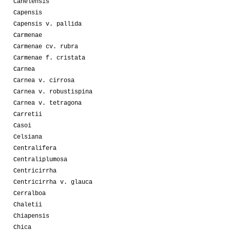
Canelensis
Capensis
Capensis v. pallida
Carmenae
Carmenae cv. rubra
Carmenae f. cristata
Carnea
Carnea v. cirrosa
Carnea v. robustispina
Carnea v. tetragona
Carretii
Casoi
Celsiana
Centralifera
Centraliplumosa
Centricirrha
Centricirrha v. glauca
Cerralboa
Chaletii
Chiapensis
Chica