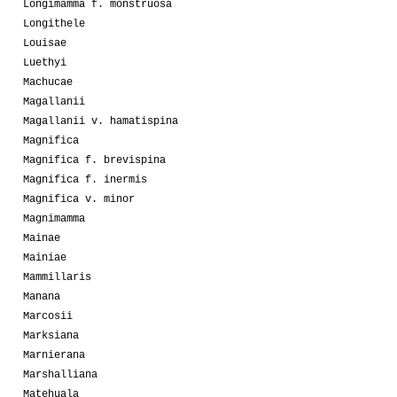
Longimamma f. monstruosa
Longithele
Louisae
Luethyi
Machucae
Magallanii
Magallanii v. hamatispina
Magnifica
Magnifica f. brevispina
Magnifica f. inermis
Magnifica v. minor
Magnimamma
Mainae
Mainiae
Mammillaris
Manana
Marcosii
Marksiana
Marnierana
Marshalliana
Matehuala