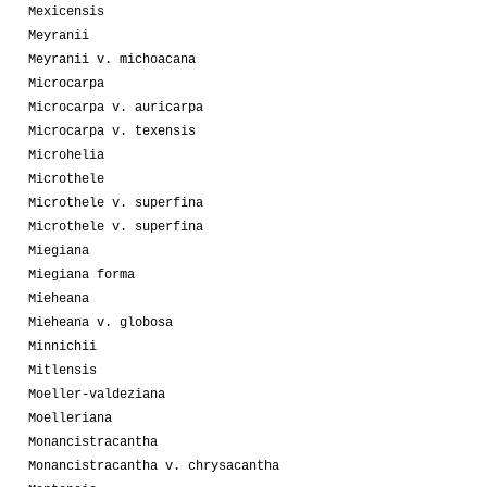
Mexicensis
Meyranii
Meyranii v. michoacana
Microcarpa
Microcarpa v. auricarpa
Microcarpa v. texensis
Microhelia
Microthele
Microthele v. superfina
Microthele v. superfina
Miegiana
Miegiana forma
Mieheana
Mieheana v. globosa
Minnichii
Mitlensis
Moeller-valdeziana
Moelleriana
Monancistracantha
Monancistracantha v. chrysacantha