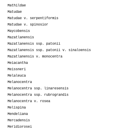
Mathildae
Matudae
Matudae v. serpentiformis
Matudae v. spinosior
Maycobensis
Mazatlanensis
Mazatlanensis ssp. patonii
Mazatlanensis ssp. patonii v. sinaloensis
Mazatlanensis v. monocentra
Meiacantha
Meissneri
Melaleuca
Melanocentra
Melanocentra ssp. linaresensis
Melanocentra ssp. rubrograndis
Melanocentra v. rosea
Melispina
Mendeliana
Mercadensis
Meridiorosei