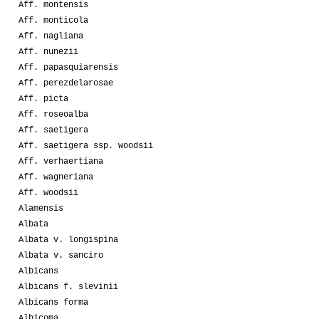
Aff. montensis
Aff. monticola
Aff. nagliana
Aff. nunezii
Aff. papasquiarensis
Aff. perezdelarosae
Aff. picta
Aff. roseoalba
Aff. saetigera
Aff. saetigera ssp. woodsii
Aff. verhaertiana
Aff. wagneriana
Aff. woodsii
Alamensis
Albata
Albata v. longispina
Albata v. sanciro
Albicans
Albicans f. slevinii
Albicans forma
Albicoma