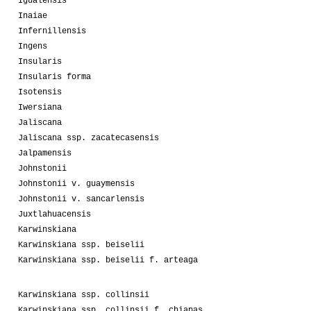
Igualensis
Inaiae
Infernillensis
Ingens
Insularis
Insularis forma
Isotensis
Iwersiana
Jaliscana
Jaliscana ssp. zacatecasensis
Jalpamensis
Johnstonii
Johnstonii v. guaymensis
Johnstonii v. sancarlensis
Juxtlahuacensis
Karwinskiana
Karwinskiana ssp. beiselii
Karwinskiana ssp. beiselii f. arteaga
Karwinskiana ssp. collinsii
Karwinskiana ssp. collinsii f. chiapas