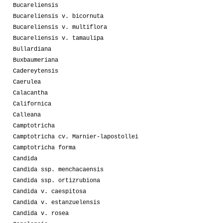
Bucareliensis
Bucareliensis v. bicornuta
Bucareliensis v. multiflora
Bucareliensis v. tamaulipa
Bullardiana
Buxbaumeriana
Cadereytensis
Caerulea
Calacantha
Californica
Calleana
Camptotricha
Camptotricha cv. Marnier-lapostollei
Camptotricha forma
Candida
Candida ssp. menchacaensis
Candida ssp. ortizrubiona
Candida v. caespitosa
Candida v. estanzuelensis
Candida v. rosea