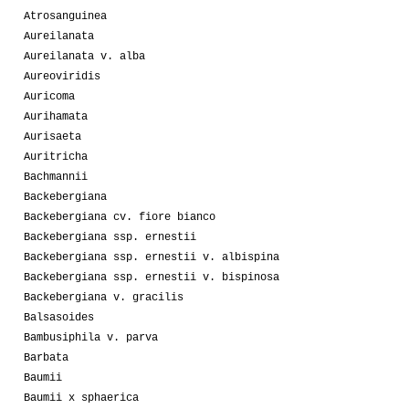
Atrosanguinea
Aureilanata
Aureilanata v. alba
Aureoviridis
Auricoma
Aurihamata
Aurisaeta
Auritricha
Bachmannii
Backebergiana
Backebergiana cv. fiore bianco
Backebergiana ssp. ernestii
Backebergiana ssp. ernestii v. albispina
Backebergiana ssp. ernestii v. bispinosa
Backebergiana v. gracilis
Balsasoides
Bambusiphila v. parva
Barbata
Baumii
Baumii x sphaerica