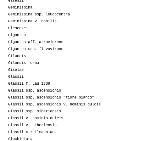
Gatesii
Geminispina
Geminispina ssp. leucocentra
Geminispina v. nobilis
Gieseckei
Gigantea
Gigantea aff. atrovierens
Gigantea ssp. flavovirens
Gilensis
Gilensis forma
Giselae
Glassii
Glassii f. Lau 1339
Glassii ssp. ascensionis
Glassii ssp. ascensionis "fiore bianco"
Glassii ssp. ascensionis v. nominis dulcis
Glassii ssp. siberiensis
Glassii v. nominis-dulcis
Glassii v. siberiensis
Glassii x zeilmanniana
Glochidiata