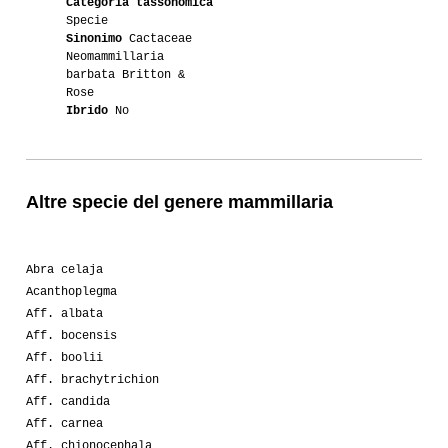
Categoria tassonomica
Specie
Sinonimo
Cactaceae
Neomammillaria
barbata Britton &
Rose
Ibrido
No
Altre specie del genere mammillaria
Abra celaja
Acanthoplegma
Aff. albata
Aff. bocensis
Aff. boolii
Aff. brachytrichion
Aff. candida
Aff. carnea
Aff. chionocephala