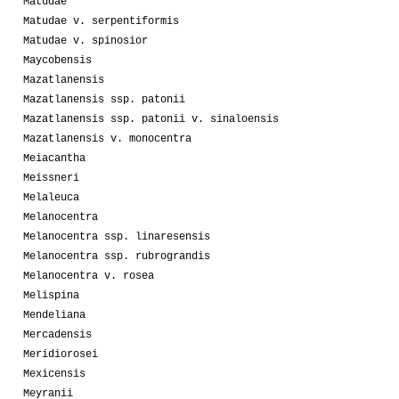
Matudae
Matudae v. serpentiformis
Matudae v. spinosior
Maycobensis
Mazatlanensis
Mazatlanensis ssp. patonii
Mazatlanensis ssp. patonii v. sinaloensis
Mazatlanensis v. monocentra
Meiacantha
Meissneri
Melaleuca
Melanocentra
Melanocentra ssp. linaresensis
Melanocentra ssp. rubrograndis
Melanocentra v. rosea
Melispina
Mendeliana
Mercadensis
Meridiorosei
Mexicensis
Meyranii