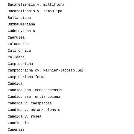
Bucareliensis v. multiflora
Bucareliensis v. tamaulipa
Bullardiana
Buxbaumeriana
Cadereytensis
Caerulea
Calacantha
Californica
Calleana
Camptotricha
Camptotricha cv. Marnier-lapostollei
Camptotricha forma
Candida
Candida ssp. menchacaensis
Candida ssp. ortizrubiona
Candida v. caespitosa
Candida v. estanzuelensis
Candida v. rosea
Canelensis
Capensis