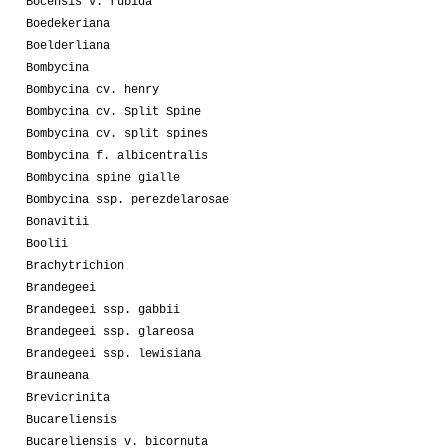
Bocensis v. rubida
Boedekeriana
Boelderliana
Bombycina
Bombycina cv. henry
Bombycina cv. Split Spine
Bombycina cv. split spines
Bombycina f. albicentralis
Bombycina spine gialle
Bombycina ssp. perezdelarosae
Bonavitii
Boolii
Brachytrichion
Brandegeei
Brandegeei ssp. gabbii
Brandegeei ssp. glareosa
Brandegeei ssp. lewisiana
Brauneana
Brevicrinita
Bucareliensis
Bucareliensis v. bicornuta