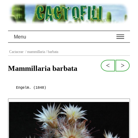
Menu
Cactaceae
/ mammillaria
/ barbata
<
>
Mammillaria barbata
Engelm. (1848)