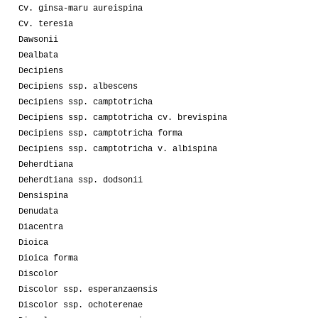
Cv. ginsa-maru aureispina
Cv. teresia
Dawsonii
Dealbata
Decipiens
Decipiens ssp. albescens
Decipiens ssp. camptotricha
Decipiens ssp. camptotricha cv. brevispina
Decipiens ssp. camptotricha forma
Decipiens ssp. camptotricha v. albispina
Deherdtiana
Deherdtiana ssp. dodsonii
Densispina
Denudata
Diacentra
Dioica
Dioica forma
Discolor
Discolor ssp. esperanzaensis
Discolor ssp. ochoterenae