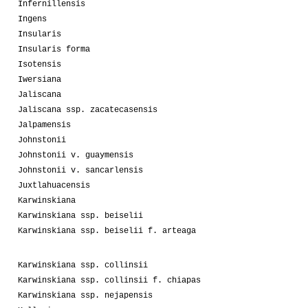
Infernillensis
Ingens
Insularis
Insularis forma
Isotensis
Iwersiana
Jaliscana
Jaliscana ssp. zacatecasensis
Jalpamensis
Johnstonii
Johnstonii v. guaymensis
Johnstonii v. sancarlensis
Juxtlahuacensis
Karwinskiana
Karwinskiana ssp. beiselii
Karwinskiana ssp. beiselii f. arteaga
Karwinskiana ssp. collinsii
Karwinskiana ssp. collinsii f. chiapas
Karwinskiana ssp. nejapensis