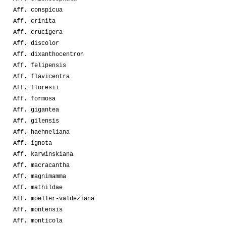
Aff. conspicua
Aff. crinita
Aff. crucigera
Aff. discolor
Aff. dixanthocentron
Aff. felipensis
Aff. flavicentra
Aff. floresii
Aff. formosa
Aff. gigantea
Aff. gilensis
Aff. haehneliana
Aff. ignota
Aff. karwinskiana
Aff. macracantha
Aff. magnimamma
Aff. mathildae
Aff. moeller-valdeziana
Aff. montensis
Aff. monticola