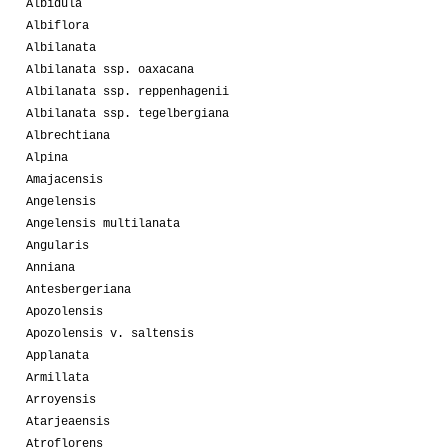
Albidula
Albiflora
Albilanata
Albilanata ssp. oaxacana
Albilanata ssp. reppenhagenii
Albilanata ssp. tegelbergiana
Albrechtiana
Alpina
Amajacensis
Angelensis
Angelensis multilanata
Angularis
Anniana
Antesbergeriana
Apozolensis
Apozolensis v. saltensis
Applanata
Armillata
Arroyensis
Atarjeaensis
Atroflorens