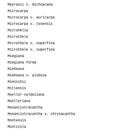
Meyranii v. michoacana
Microcarpa
Microcarpa v. auricarpa
Microcarpa v. texensis
Microhelia
Microthele
Microthele v. superfina
Microthele v. superfina
Miegiana
Miegiana forma
Mieheana
Mieheana v. globosa
Minnichii
Mitlensis
Moeller-valdeziana
Moelleriana
Monancistracantha
Monancistracantha v. chrysacantha
Montensis
Monticola