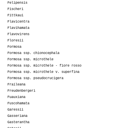
Felipensis
Fischeri
Fittkaui
Flavicentra
Flavihamata
Flavovirens
Floresii
Formosa
Formosa ssp. chionocephala
Formosa ssp. microthele
Formosa ssp. microthele - fiore rosso
Formosa ssp. microthele v. superfina
Formosa ssp. pseudocrucigera
Fraileana
Freudenbergeri
Fuauxiana
Fuscohamata
Garessii
Gasseriana
Gasterantha