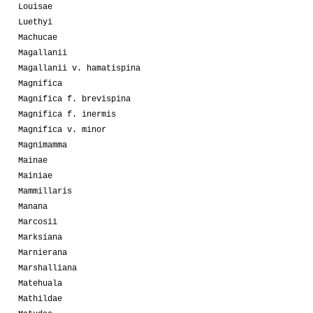
Louisae
Luethyi
Machucae
Magallanii
Magallanii v. hamatispina
Magnifica
Magnifica f. brevispina
Magnifica f. inermis
Magnifica v. minor
Magnimamma
Mainae
Mainiae
Mammillaris
Manana
Marcosii
Marksiana
Marnierana
Marshalliana
Matehuala
Mathildae