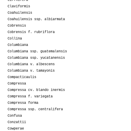
Claviformis
Coahuilensis
Coahuilensis ssp. albiarmata
Cobrensis
Cobrensis f. rubriflora
Collina
Columbiana
Columbiana ssp. guatemalensis
Columbiana ssp. yucatanensis
Columbiana v. albescens
Columbiana v. tamayonis
Compacticaulis
Compressa
Compressa cv. blando inermis
Compressa f. variegata
Compressa forma
Compressa ssp. centralifera
Confusa
Conzattii
Cowperae