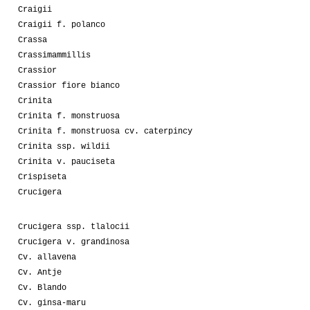
Craigii
Craigii f. polanco
Crassa
Crassimammillis
Crassior
Crassior fiore bianco
Crinita
Crinita f. monstruosa
Crinita f. monstruosa cv. caterpincy
Crinita ssp. wildii
Crinita v. pauciseta
Crispiseta
Crucigera
Crucigera ssp. tlalocii
Crucigera v. grandinosa
Cv. allavena
Cv. Antje
Cv. Blando
Cv. ginsa-maru