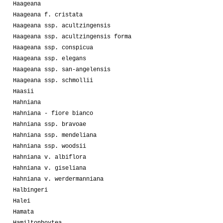
Haageana
Haageana f. cristata
Haageana ssp. acultzingensis
Haageana ssp. acultzingensis forma
Haageana ssp. conspicua
Haageana ssp. elegans
Haageana ssp. san-angelensis
Haageana ssp. schmollii
Haasii
Hahniana
Hahniana - fiore bianco
Hahniana ssp. bravoae
Hahniana ssp. mendeliana
Hahniana ssp. woodsii
Hahniana v. albiflora
Hahniana v. giseliana
Hahniana v. werdermanniana
Halbingeri
Halei
Hamata
Hamiltonhoytea