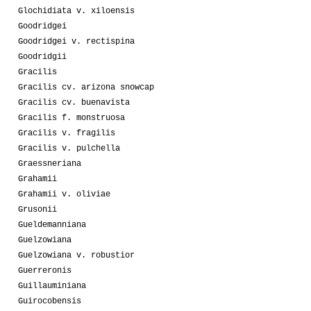
Glochidiata v. xiloensis
Goodridgei
Goodridgei v. rectispina
Goodridgii
Gracilis
Gracilis cv. arizona snowcap
Gracilis cv. buenavista
Gracilis f. monstruosa
Gracilis v. fragilis
Gracilis v. pulchella
Graessneriana
Grahamii
Grahamii v. oliviae
Grusonii
Gueldemanniana
Guelzowiana
Guelzowiana v. robustior
Guerreronis
Guillauminiana
Guirocobensis