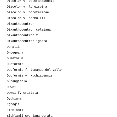
Discolor v. esperanzaensis
Discolor v. longispina
Discolor v. ochoterenae
Discolor v. schmollii
Dixanthocentron
Dixanthocentron celsiana
Dixanthocentron f.
Dixanthocentron-ignota
Donatii
Droegeana
Dumetorum
Duoformis
Duoformis f. tenango del valle
Duoformis v. xuchiapensis
Durangicola
Duwei
Duwei f. cristata
Dyckiana
Egregia
Eichlamii
Eichlamii cv. lana dorata