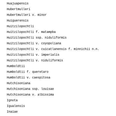
Huajuapensis
Hubertmulleri
Hubertmulleri v. minor
Huiguerensis
Huitzilopochtli
Huitzilopochtli f. matampba
Huitzilopochtli ssp. niduliformis
Huitzilopochtli v. coyopoliana
Huitzilopochtli v. cuicatlanensis f. minnichii n.n.
Huitzilopochtli v. imperialis
Huitzilopochtli v. niduliformis
Humboldtii
Humboldtii f. queretaro
Humboldtii v. caespitosa
Hutchisoniana
Hutchisoniana ssp. louisae
Hutchisoniana v. albissima
Ignota
Igualensis
Inaiae