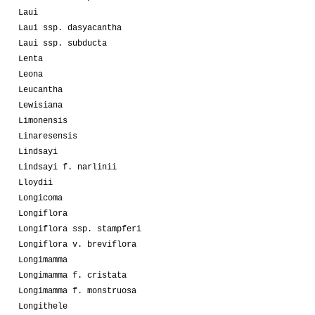
Laui
Laui ssp. dasyacantha
Laui ssp. subducta
Lenta
Leona
Leucantha
Lewisiana
Limonensis
Linaresensis
Lindsayi
Lindsayi f. narlinii
Lloydii
Longicoma
Longiflora
Longiflora ssp. stampferi
Longiflora v. breviflora
Longimamma
Longimamma f. cristata
Longimamma f. monstruosa
Longithele