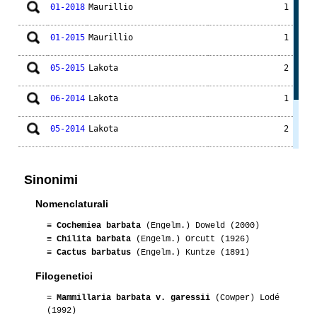
01-2018
Maurillio
1
01-2015
Maurillio
1
05-2015
Lakota
2
06-2014
Lakota
1
05-2014
Lakota
2
08-2013
Lakota
2
GK1047
Sinonimi
09-2012
Maurillio
1
Nomenclaturali
≡
Cochemiea barbata
(Engelm.) Doweld (2000)
≡
Chilita barbata
(Engelm.) Orcutt (1926)
≡
Cactus barbatus
(Engelm.) Kuntze (1891)
Filogenetici
=
Mammillaria barbata v. garessii
(Cowper) Lodé
(1992)