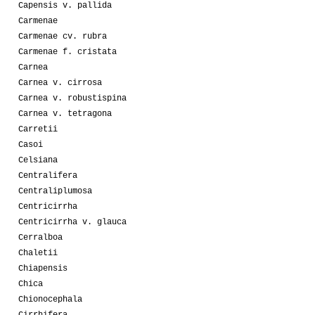
Capensis v. pallida
Carmenae
Carmenae cv. rubra
Carmenae f. cristata
Carnea
Carnea v. cirrosa
Carnea v. robustispina
Carnea v. tetragona
Carretii
Casoi
Celsiana
Centralifera
Centraliplumosa
Centricirrha
Centricirrha v. glauca
Cerralboa
Chaletii
Chiapensis
Chica
Chionocephala
Cirrhifera