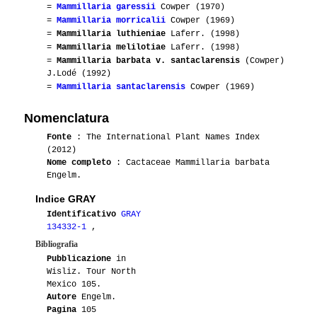
=
Mammillaria garessii
Cowper (1970)
=
Mammillaria morricalii
Cowper (1969)
=
Mammillaria luthieniae
Laferr. (1998)
=
Mammillaria melilotiae
Laferr. (1998)
=
Mammillaria barbata v. santaclarensis
(Cowper)
J.Lodé (1992)
=
Mammillaria santaclarensis
Cowper (1969)
Nomenclatura
Fonte
: The International Plant Names Index
(2012)
Nome completo
: Cactaceae Mammillaria barbata
Engelm.
Indice GRAY
Identificativo
GRAY
134332-1
,
Bibliografia
Pubblicazione
in
Wisliz. Tour North
Mexico 105.
Autore
Engelm.
Pagina
105