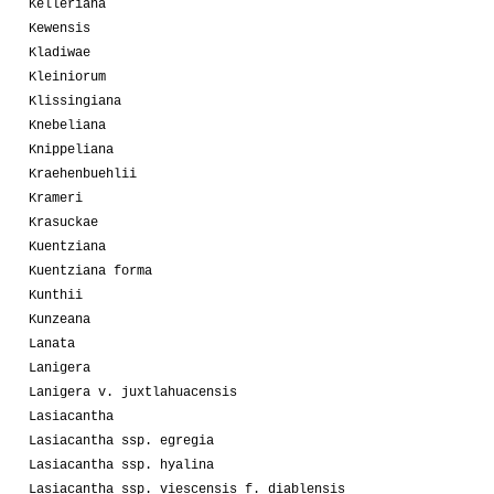
Kelleriana
Kewensis
Kladiwae
Kleiniorum
Klissingiana
Knebeliana
Knippeliana
Kraehenbuehlii
Krameri
Krasuckae
Kuentziana
Kuentziana forma
Kunthii
Kunzeana
Lanata
Lanigera
Lanigera v. juxtlahuacensis
Lasiacantha
Lasiacantha ssp. egregia
Lasiacantha ssp. hyalina
Lasiacantha ssp. viescensis f. diablensis