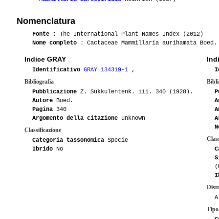
Nomenclatura
Fonte
: The International Plant Names Index (2012)
Nome completo
: Cactaceae Mammillaria aurihamata Boed.
Indice GRAY
Ind
Identificativo
GRAY 134319-1
,
I
Bibliografia
Bibli
Pubblicazione
Z. Sukkulentenk. iii. 340 (1928).
P
Autore
Boed.
A
Pagina
340
A
Argomento della citazione
unknown
A
N
Classificazione
Class
Categoria tassonomica
Specie
Ibrido
No
C
S
(
I
Dist
A
Tipo