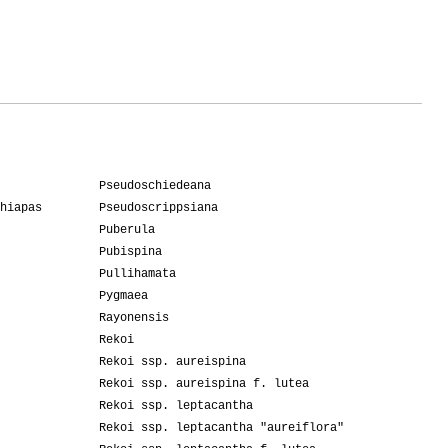
Pseudoschiedeana
hiapas
Pseudoscrippsiana
Puberula
Pubispina
Pullihamata
Pygmaea
Rayonensis
Rekoi
Rekoi ssp. aureispina
Rekoi ssp. aureispina f. lutea
Rekoi ssp. leptacantha
Rekoi ssp. leptacantha "aureiflora"