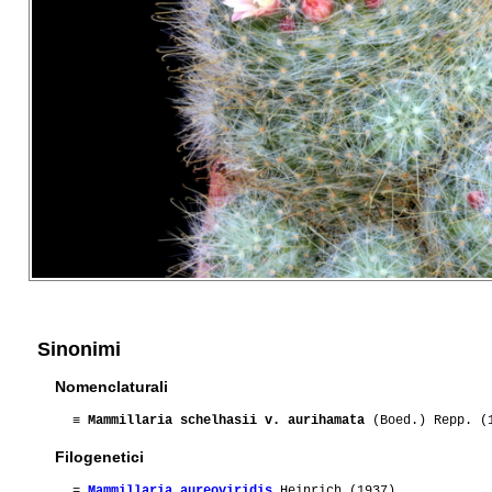
Sinonimi
Nomenclaturali
≡
Mammillaria schelhasii v. aurihamata
(Boed.) Repp. (
Filogenetici
=
Mammillaria aureoviridis
Heinrich (1937)