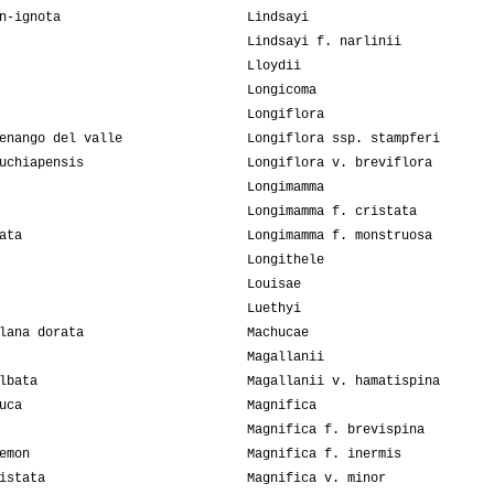
n-ignota
Lindsayi
Lindsayi f. narlinii
Lloydii
Longicoma
Longiflora
enango del valle
Longiflora ssp. stampferi
uchiapensis
Longiflora v. breviflora
Longimamma
Longimamma f. cristata
ata
Longimamma f. monstruosa
Longithele
Louisae
Luethyi
lana dorata
Machucae
Magallanii
lbata
Magallanii v. hamatispina
uca
Magnifica
Magnifica f. brevispina
emon
Magnifica f. inermis
istata
Magnifica v. minor