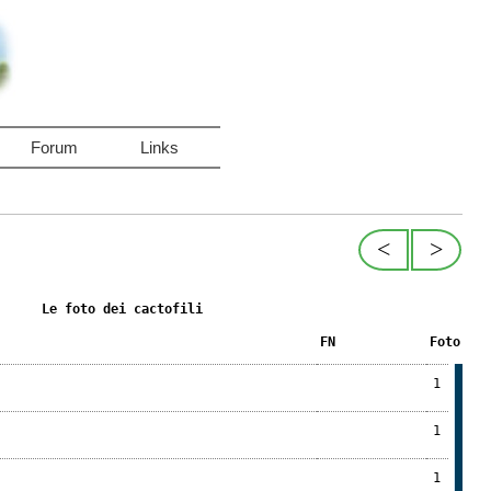
Forum
Links
<
>
Le foto dei cactofili
FN
Foto
1
1
1