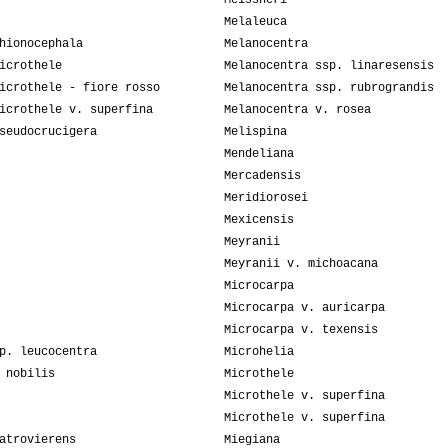
Meissneri
Melaleuca
hionocephala
Melanocentra
icrothele
Melanocentra ssp. linaresensis
icrothele - fiore rosso
Melanocentra ssp. rubrograndis
icrothele v. superfina
Melanocentra v. rosea
seudocrucigera
Melispina
Mendeliana
Mercadensis
Meridiorosei
Mexicensis
Meyranii
Meyranii v. michoacana
Microcarpa
Microcarpa v. auricarpa
Microcarpa v. texensis
p. leucocentra
Microhelia
 nobilis
Microthele
Microthele v. superfina
Microthele v. superfina
atrovierens
Miegiana