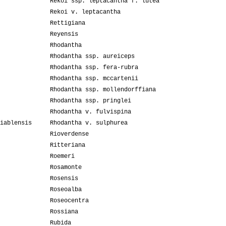
Rekoi ssp. leptacantha f. lutea
Rekoi v. leptacantha
Rettigiana
Reyensis
Rhodantha
Rhodantha ssp. aureiceps
Rhodantha ssp. fera-rubra
Rhodantha ssp. mccartenii
Rhodantha ssp. mollendorffiana
Rhodantha ssp. pringlei
Rhodantha v. fulvispina
iablensis
Rhodantha v. sulphurea
Rioverdense
Ritteriana
Roemeri
Rosamonte
Rosensis
Roseoalba
Roseocentra
Rossiana
Rubida