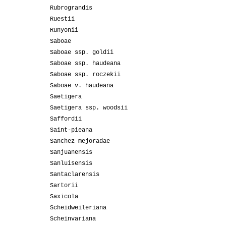
Rubrograndis
Ruestii
Runyonii
Saboae
Saboae ssp. goldii
Saboae ssp. haudeana
Saboae ssp. roczekii
Saboae v. haudeana
Saetigera
Saetigera ssp. woodsii
Saffordii
Saint-pieana
Sanchez-mejoradae
Sanjuanensis
Sanluisensis
Santaclarensis
Sartorii
Saxicola
Scheidweileriana
Scheinvariana