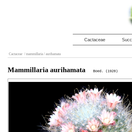
Cactaceae
Succ
Cactaceae
/ mammillaria
/ aurihamata
Mammillaria aurihamata
Boed. (1928)