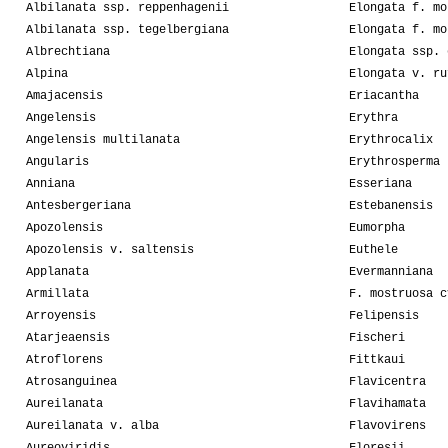
Albilanata ssp. reppenhagenii
Elongata f. mo
Albilanata ssp. tegelbergiana
Elongata f. mo
Albrechtiana
Elongata ssp. 
Alpina
Elongata v. ru
Amajacensis
Eriacantha
Angelensis
Erythra
Angelensis multilanata
Erythrocalix
Angularis
Erythrosperma
Anniana
Esseriana
Antesbergeriana
Estebanensis
Apozolensis
Eumorpha
Apozolensis v. saltensis
Euthele
Applanata
Evermanniana
Armillata
F. mostruosa c
Arroyensis
Felipensis
Atarjeaensis
Fischeri
Atroflorens
Fittkaui
Atrosanguinea
Flavicentra
Aureilanata
Flavihamata
Aureilanata v. alba
Flavovirens