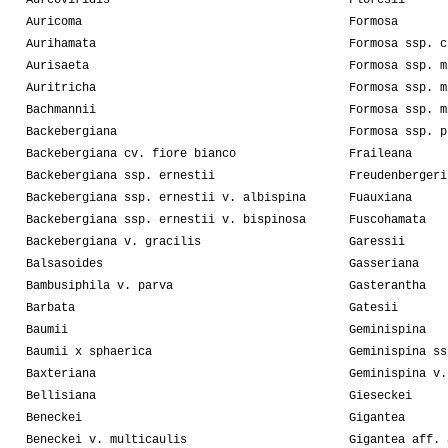
Aureoviridis
Floresii
Auricoma
Formosa
Aurihamata
Formosa ssp. c
Aurisaeta
Formosa ssp. m
Auritricha
Formosa ssp. m
Bachmannii
Formosa ssp. m
Backebergiana
Formosa ssp. p
Backebergiana cv. fiore bianco
Fraileana
Backebergiana ssp. ernestii
Freudenbergeri
Backebergiana ssp. ernestii v. albispina
Fuauxiana
Backebergiana ssp. ernestii v. bispinosa
Fuscohamata
Backebergiana v. gracilis
Garessii
Balsasoides
Gasseriana
Bambusiphila v. parva
Gasterantha
Barbata
Gatesii
Baumii
Geminispina
Baumii x sphaerica
Geminispina ss
Baxteriana
Geminispina v.
Bellisiana
Gieseckei
Beneckei
Gigantea
Beneckei v. multicaulis
Gigantea aff. 