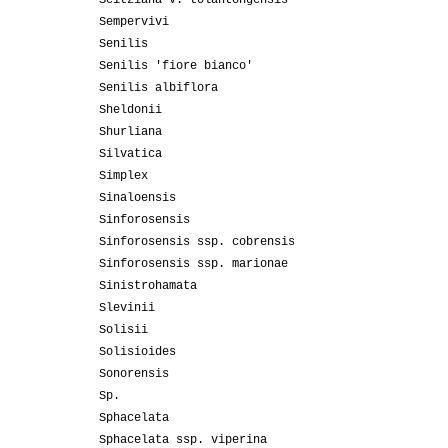
Seitziana v. tolantongensis
Sempervivi
Senilis
Senilis 'fiore bianco'
Senilis albiflora
Sheldonii
Shurliana
Silvatica
Simplex
Sinaloensis
Sinforosensis
Sinforosensis ssp. cobrensis
Sinforosensis ssp. marionae
Sinistrohamata
Slevinii
Solisii
Solisioides
Sonorensis
Sp.
Sphacelata
Sphacelata ssp. viperina