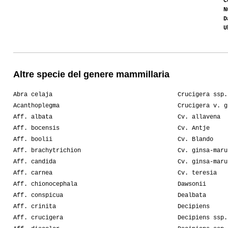
C
N
D
U
Altre specie del genere mammillaria
Abra celaja
Crucigera ssp.
Acanthoplegma
Crucigera v. g
Aff. albata
Cv. allavena
Aff. bocensis
Cv. Antje
Aff. boolii
Cv. Blando
Aff. brachytrichion
Cv. ginsa-maru
Aff. candida
Cv. ginsa-maru
Aff. carnea
Cv. teresia
Aff. chionocephala
Dawsonii
Aff. conspicua
Dealbata
Aff. crinita
Decipiens
Aff. crucigera
Decipiens ssp.