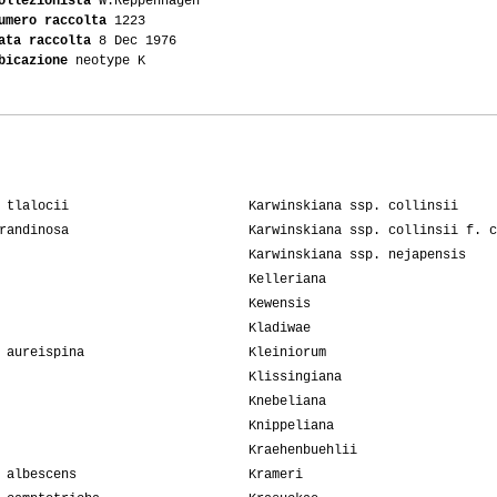
ollezionista
W.Reppenhagen
umero raccolta
1223
ata raccolta
8 Dec 1976
bicazione
neotype K
 tlalocii
Karwinskiana ssp. collinsii
randinosa
Karwinskiana ssp. collinsii f. c
Karwinskiana ssp. nejapensis
Kelleriana
Kewensis
Kladiwae
 aureispina
Kleiniorum
Klissingiana
Knebeliana
Knippeliana
Kraehenbuehlii
 albescens
Krameri