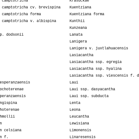
 camptotricha
Krasuckae
 camptotricha cv. brevispina
Kuentziana
 camptotricha forma
Kuentziana forma
 camptotricha v. albispina
Kunthii
Kunzeana
p. dodsonii
Lanata
Lanigera
Lanigera v. juxtlahuacensis
Lasiacantha
Lasiacantha ssp. egregia
Lasiacantha ssp. hyalina
Lasiacantha ssp. viescensis f. d
esperanzaensis
Laui
ochoterenae
Laui ssp. dasyacantha
peranzaensis
Laui ssp. subducta
ngispina
Lenta
hoterenae
Leona
hmollii
Leucantha
n
Lewisiana
n celsiana
Limonensis
n f.
Linaresensis