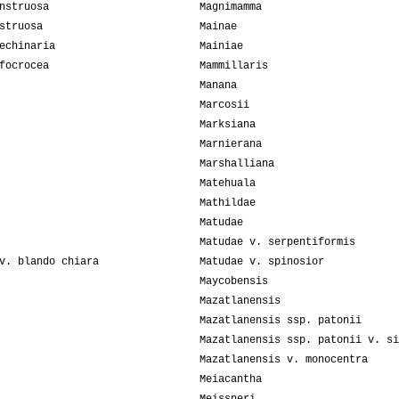
nstruosa
Magnimamma
struosa
Mainae
echinaria
Mainiae
focrocea
Mammillaris
Manana
Marcosii
Marksiana
Marnierana
Marshalliana
Matehuala
Mathildae
Matudae
Matudae v. serpentiformis
v. blando chiara
Matudae v. spinosior
Maycobensis
Mazatlanensis
Mazatlanensis ssp. patonii
Mazatlanensis ssp. patonii v. si
Mazatlanensis v. monocentra
Meiacantha