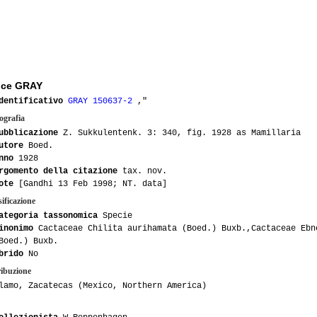
ice GRAY
dentificativo
GRAY 150637-2
,"
ografia
ubblicazione
Z. Sukkulentenk. 3: 340, fig. 1928 as Mamillaria
utore
Boed.
nno
1928
rgomento della citazione
tax. nov.
ote
[Gandhi 13 Feb 1998; NT. data]
ificazione
ategoria tassonomica
Specie
inonimo
Cactaceae Chilita aurihamata (Boed.) Buxb.,Cactaceae Ebn
Boed.) Buxb.
brido
No
ribuzione
lamo, Zacatecas (Mexico, Northern America)