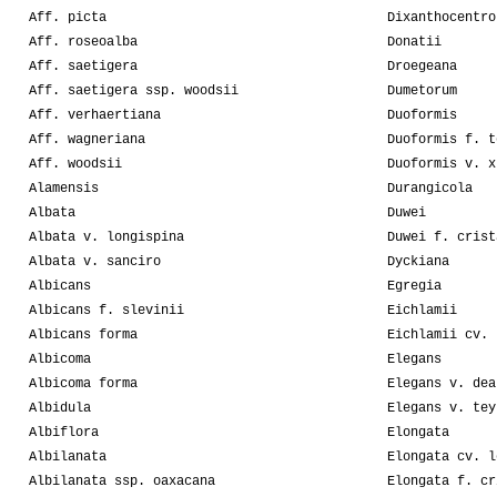
Aff. picta
Dixanthocentro
Aff. roseoalba
Donatii
Aff. saetigera
Droegeana
Aff. saetigera ssp. woodsii
Dumetorum
Aff. verhaertiana
Duoformis
Aff. wagneriana
Duoformis f. t
Aff. woodsii
Duoformis v. x
Alamensis
Durangicola
Albata
Duwei
Albata v. longispina
Duwei f. crist
Albata v. sanciro
Dyckiana
Albicans
Egregia
Albicans f. slevinii
Eichlamii
Albicans forma
Eichlamii cv. 
Albicoma
Elegans
Albicoma forma
Elegans v. dea
Albidula
Elegans v. tey
Albiflora
Elongata
Albilanata
Elongata cv. l
Albilanata ssp. oaxacana
Elongata f. cr