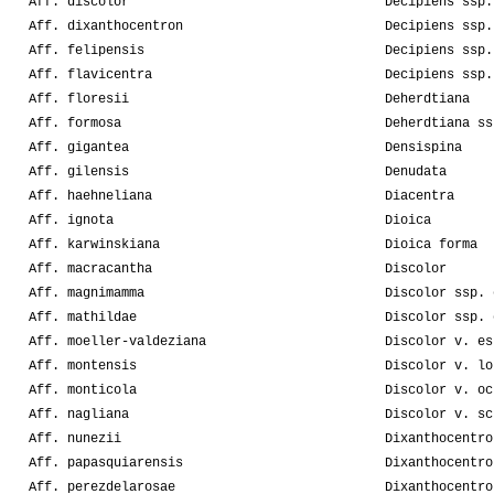
Aff. discolor
Decipiens ssp.
Aff. dixanthocentron
Decipiens ssp.
Aff. felipensis
Decipiens ssp.
Aff. flavicentra
Decipiens ssp.
Aff. floresii
Deherdtiana
Aff. formosa
Deherdtiana ss
Aff. gigantea
Densispina
Aff. gilensis
Denudata
Aff. haehneliana
Diacentra
Aff. ignota
Dioica
Aff. karwinskiana
Dioica forma
Aff. macracantha
Discolor
Aff. magnimamma
Discolor ssp. 
Aff. mathildae
Discolor ssp. 
Aff. moeller-valdeziana
Discolor v. es
Aff. montensis
Discolor v. lo
Aff. monticola
Discolor v. oc
Aff. nagliana
Discolor v. sc
Aff. nunezii
Dixanthocentro
Aff. papasquiarensis
Dixanthocentro
Aff. perezdelarosae
Dixanthocentro