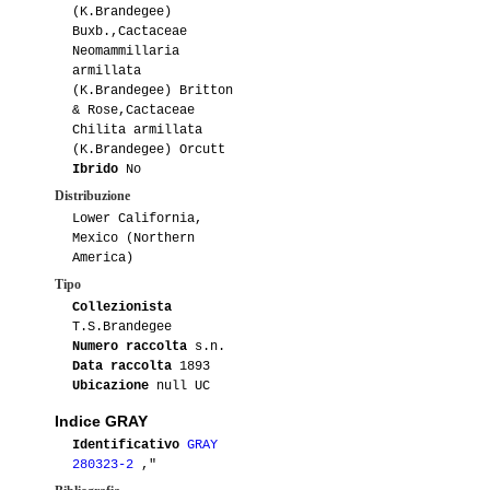
(K.Brandegee)
Buxb.,Cactaceae
Neomammillaria
armillata
(K.Brandegee) Britton
& Rose,Cactaceae
Chilita armillata
(K.Brandegee) Orcutt
Ibrido
No
Distribuzione
Lower California,
Mexico (Northern
America)
Tipo
Collezionista
T.S.Brandegee
Numero raccolta
s.n.
Data raccolta
1893
Ubicazione
null UC
Indice GRAY
Identificativo
GRAY
280323-2
,"