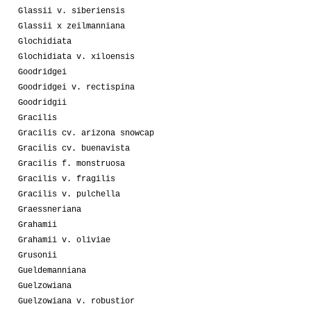
Glassii v. siberiensis
Glassii x zeilmanniana
Glochidiata
Glochidiata v. xiloensis
Goodridgei
Goodridgei v. rectispina
Goodridgii
Gracilis
Gracilis cv. arizona snowcap
Gracilis cv. buenavista
Gracilis f. monstruosa
Gracilis v. fragilis
Gracilis v. pulchella
Graessneriana
Grahamii
Grahamii v. oliviae
Grusonii
Gueldemanniana
Guelzowiana
Guelzowiana v. robustior