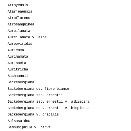
Arroyensis
Atarjeaensis
Atroflorens
Atrosanguinea
Aureilanata
Aureilanata v. alba
Aureoviridis
Auricoma
Aurihamata
Aurisaeta
Auritricha
Bachmannii
Backebergiana
Backebergiana cv. fiore bianco
Backebergiana ssp. ernestii
Backebergiana ssp. ernestii v. albispina
Backebergiana ssp. ernestii v. bispinosa
Backebergiana v. gracilis
Balsasoides
Bambusiphila v. parva