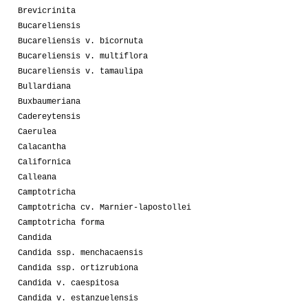
Brevicrinita
Bucareliensis
Bucareliensis v. bicornuta
Bucareliensis v. multiflora
Bucareliensis v. tamaulipa
Bullardiana
Buxbaumeriana
Cadereytensis
Caerulea
Calacantha
Californica
Calleana
Camptotricha
Camptotricha cv. Marnier-lapostollei
Camptotricha forma
Candida
Candida ssp. menchacaensis
Candida ssp. ortizrubiona
Candida v. caespitosa
Candida v. estanzuelensis