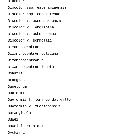
Discolor
Discolor ssp. esperanzaensis
Discolor ssp. ochoterenae
Discolor v. esperanzaensis
Discolor v. longispina
Discolor v. ochoterenae
Discolor v. schmollii
Dixanthocentron
Dixanthocentron celsiana
Dixanthocentron f.
Dixanthocentron-ignota
Donatii
Droegeana
Dumetorum
Duoformis
Duoformis f. tenango del valle
Duoformis v. xuchiapensis
Durangicola
Duwei
Duwei f. cristata
Dyckiana