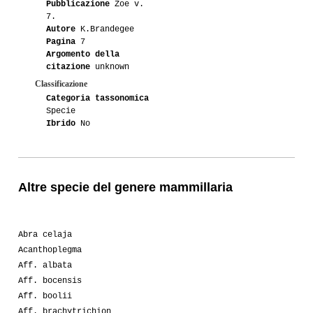
Pubblicazione
Zoe v.
7.
Autore
K.Brandegee
Pagina
7
Argomento della
citazione
unknown
Classificazione
Categoria tassonomica
Specie
Ibrido
No
Altre specie del genere mammillaria
Abra celaja
Acanthoplegma
Aff. albata
Aff. bocensis
Aff. boolii
Aff. brachytrichion