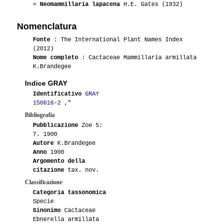
=
Neomammillaria lapacena
H.E. Gates (1932)
Nomenclatura
Fonte
: The International Plant Names Index
(2012)
Nome completo
: Cactaceae Mammillaria armillata
K.Brandegee
Indice GRAY
Identificativo
GRAY
150616-2
,"
Bibliografia
Pubblicazione
Zoe 5:
7. 1900
Autore
K.Brandegee
Anno
1900
Argomento della
citazione
tax. nov.
Classificazione
Categoria tassonomica
Specie
Sinonimo
Cactaceae
Ebnerella armillata