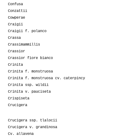
Confusa
Conzattii
Cowperae
Craigii
Craigii f. polanco
Crassa
Crassimammillis
Crassior
Crassior fiore bianco
Crinita
Crinita f. monstruosa
Crinita f. monstruosa cv. caterpincy
Crinita ssp. wildii
Crinita v. pauciseta
Crispiseta
Crucigera
Crucigera ssp. tlalocii
Crucigera v. grandinosa
Cv. allavena