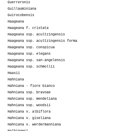
Guerreronis
Guillauminiana
Guirocobensis
Haageana
Haageana f. cristata
Haageana ssp. acultzingensis
Haageana ssp. acultzingensis forma
Haageana ssp. conspicua
Haageana ssp. elegans
Haageana ssp. san-angelensis
Haageana ssp. schmollii
Haasii
Hahniana
Hahniana - fiore bianco
Hahniana ssp. bravoae
Hahniana ssp. mendeliana
Hahniana ssp. woodsii
Hahniana v. albiflora
Hahniana v. giseliana
Hahniana v. werdermanniana
Halbingeri