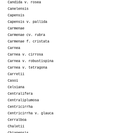
Candida v. rosea
Canelensis
Capensis
Capensis v. pallida
Carmenae
Carmenae cv. rubra
Carmenae f. cristata
Carnea
Carnea v. cirrosa
Carnea v. robustispina
Carnea v. tetragona
Carretii
Casoi
Celsiana
Centralifera
Centraliplumosa
Centricirrha
Centricirrha v. glauca
Cerralboa
Chaletii
Chiapensis