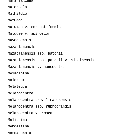
Marshalliana
Matehuala
Mathildae
Matudae
Matudae v. serpentiformis
Matudae v. spinosior
Maycobensis
Mazatlanensis
Mazatlanensis ssp. patonii
Mazatlanensis ssp. patonii v. sinaloensis
Mazatlanensis v. monocentra
Meiacantha
Meissneri
Melaleuca
Melanocentra
Melanocentra ssp. linaresensis
Melanocentra ssp. rubrograndis
Melanocentra v. rosea
Melispina
Mendeliana
Mercadensis