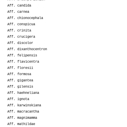
Aff. candida
Aff. carnea
Aff. chionocephala
Aff. conspicua
Aff. crinita
Aff. crucigera
Aff. discolor
Aff. dixanthocentron
Aff. felipensis
Aff. flavicentra
Aff. floresii
Aff. formosa
Aff. gigantea
Aff. gilensis
Aff. haehneliana
Aff. ignota
Aff. karwinskiana
Aff. macracantha
Aff. magnimamma
Aff. mathildae