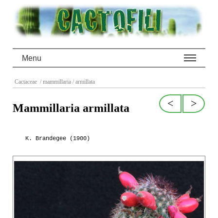
Menu
Cactaceae
/ mammillaria
/ armillata
<
>
Mammillaria armillata
K. Brandegee (1900)