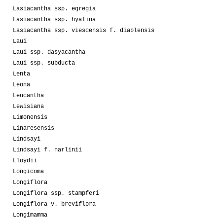
Lasiacantha ssp. egregia
Lasiacantha ssp. hyalina
Lasiacantha ssp. viescensis f. diablensis
Laui
Laui ssp. dasyacantha
Laui ssp. subducta
Lenta
Leona
Leucantha
Lewisiana
Limonensis
Linaresensis
Lindsayi
Lindsayi f. narlinii
Lloydii
Longicoma
Longiflora
Longiflora ssp. stampferi
Longiflora v. breviflora
Longimamma