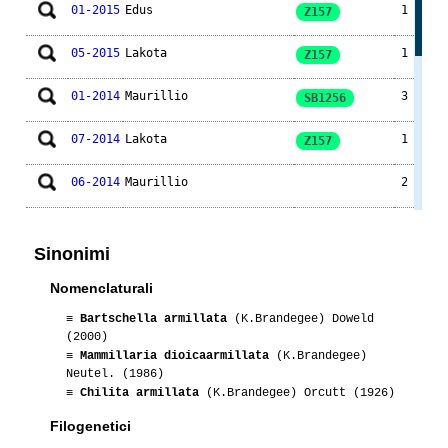
01-2015
Edus
1
Z157
05-2015
Lakota
1
Z157
01-2014
Maurillio
3
SB1256
07-2014
Lakota
1
Z157
06-2014
Maurillio
2
08-2013
Lakota
1
Z157
Sinonimi
06-2013
Maurillio
1
Nomenclaturali
07-2012
Maurillio
9
≡
Bartschella armillata
(K.Brandegee) Doweld
(2000)
06-2010
Maurillio
2
≡
Mammillaria dioicaarmillata
(K.Brandegee)
Neutel. (1986)
≡
Chilita armillata
(K.Brandegee) Orcutt (1926)
06-2010
Maurillio
4
Z155
Filogenetici
06-2010
Maurillio
3
Z157