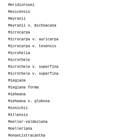
Meridiorosei
Mexicensis
Meyranii
Meyranii v. michoacana
Microcarpa
Microcarpa v. auricarpa
Microcarpa v. texensis
Microhelia
Microthele
Microthele v. superfina
Microthele v. superfina
Miegiana
Miegiana forma
Mieheana
Mieheana v. globosa
Minnichii
Mitlensis
Moeller-valdeziana
Moelleriana
Monancistracantha