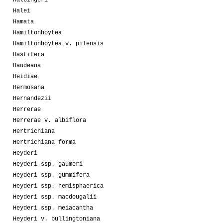
Halei
Hamata
Hamiltonhoytea
Hamiltonhoytea v. pilensis
Hastifera
Haudeana
Heidiae
Hermosana
Hernandezii
Herrerae
Herrerae v. albiflora
Hertrichiana
Hertrichiana forma
Heyderi
Heyderi ssp. gaumeri
Heyderi ssp. gummifera
Heyderi ssp. hemisphaerica
Heyderi ssp. macdougalii
Heyderi ssp. meiacantha
Heyderi v. bullingtoniana