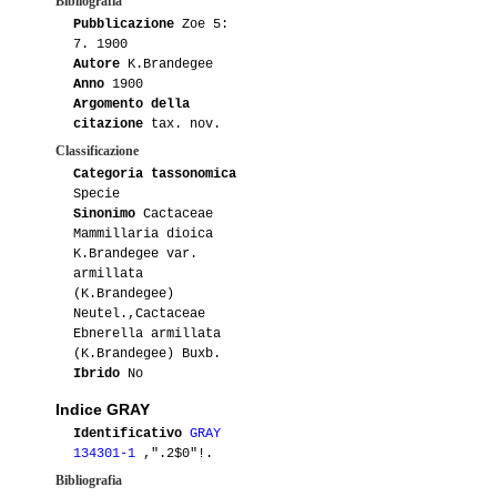
Bibliografia
Pubblicazione
Zoe 5:
7. 1900
Autore
K.Brandegee
Anno
1900
Argomento della
citazione
tax. nov.
Classificazione
Categoria tassonomica
Specie
Sinonimo
Cactaceae
Mammillaria dioica
K.Brandegee var.
armillata
(K.Brandegee)
Neutel.,Cactaceae
Ebnerella armillata
(K.Brandegee) Buxb.
Ibrido
No
Indice GRAY
Identificativo
GRAY
134301-1
,".2$0"!.
Bibliografia