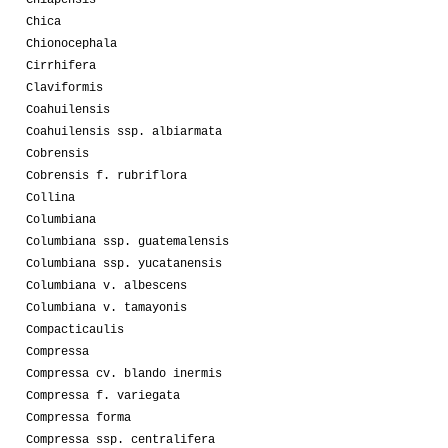
Chica
Chionocephala
Cirrhifera
Claviformis
Coahuilensis
Coahuilensis ssp. albiarmata
Cobrensis
Cobrensis f. rubriflora
Collina
Columbiana
Columbiana ssp. guatemalensis
Columbiana ssp. yucatanensis
Columbiana v. albescens
Columbiana v. tamayonis
Compacticaulis
Compressa
Compressa cv. blando inermis
Compressa f. variegata
Compressa forma
Compressa ssp. centralifera