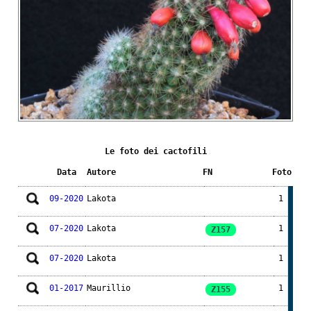
Le foto dei cactofili
Data
Autore
FN
Foto
09-2020
Lakota
1
07-2020
Lakota
1
Z157
07-2020
Lakota
1
01-2017
Maurillio
1
Z155