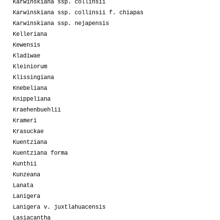
Karwinskiana ssp. collinsii
Karwinskiana ssp. collinsii f. chiapas
Karwinskiana ssp. nejapensis
Kelleriana
Kewensis
Kladiwae
Kleiniorum
Klissingiana
Knebeliana
Knippeliana
Kraehenbuehlii
Krameri
Krasuckae
Kuentziana
Kuentziana forma
Kunthii
Kunzeana
Lanata
Lanigera
Lanigera v. juxtlahuacensis
Lasiacantha