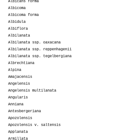
Albicans forma
Albicoma
Albicoma forma
Albidula
Albiflora
Albilanata
Albilanata ssp. oaxacana
Albilanata ssp. reppenhagenii
Albilanata ssp. tegelbergiana
Albrechtiana
Alpina
Amajacensis
Angelensis
Angelensis multilanata
Angularis
Anniana
Antesbergeriana
Apozolensis
Apozolensis v. saltensis
Applanata
Armillata