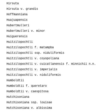
Hirsuta
Hirsuta v. grandis
Hoffmanniana
Huajuapensis
Hubertmulleri
Hubertmulleri v. minor
Huiguerensis
Huitzilopochtli
Huitzilopochtli f. matampba
Huitzilopochtli ssp. niduliformis
Huitzilopochtli v. coyopoliana
Huitzilopochtli v. cuicatlanensis f. minnichii n.n.
Huitzilopochtli v. imperialis
Huitzilopochtli v. niduliformis
Humboldtii
Humboldtii f. queretaro
Humboldtii v. caespitosa
Hutchisoniana
Hutchisoniana ssp. louisae
Hutchisoniana v. albissima