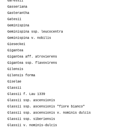
Garessii
Gasseriana
Gasterantha
Gatesii
Geminispina
Geminispina ssp. leucocentra
Geminispina v. nobilis
Gieseckei
Gigantea
Gigantea aff. atrovierens
Gigantea ssp. flavovirens
Gilensis
Gilensis forma
Giselae
Glassii
Glassii f. Lau 1339
Glassii ssp. ascensionis
Glassii ssp. ascensionis "fiore bianco"
Glassii ssp. ascensionis v. nominis dulcis
Glassii ssp. siberiensis
Glassii v. nominis-dulcis