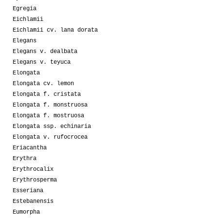
Egregia
Eichlamii
Eichlamii cv. lana dorata
Elegans
Elegans v. dealbata
Elegans v. teyuca
Elongata
Elongata cv. lemon
Elongata f. cristata
Elongata f. monstruosa
Elongata f. mostruosa
Elongata ssp. echinaria
Elongata v. rufocrocea
Eriacantha
Erythra
Erythrocalix
Erythrosperma
Esseriana
Estebanensis
Eumorpha