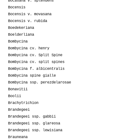
Bocasana v. splendens
Bocensis
Bocensis v. movasana
Bocensis v. rubida
Boedekeriana
Boelderliana
Bombycina
Bombycina cv. henry
Bombycina cv. Split Spine
Bombycina cv. split spines
Bombycina f. albicentralis
Bombycina spine gialle
Bombycina ssp. perezdelarosae
Bonavitii
Boolii
Brachytrichion
Brandegeei
Brandegeei ssp. gabbii
Brandegeei ssp. glareosa
Brandegeei ssp. lewisiana
Brauneana