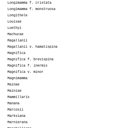
Longimamma f. cristata
Longimamma f. monstruosa
Longithele
Louisae
Luethyi
Machucae
Magallanii
Magallanii v. hamatispina
Magnifica
Magnifica f. brevispina
Magnifica f. inermis
Magnifica v. minor
Magnimamma
Mainae
Mainiae
Mammillaris
Manana
Marcosii
Marksiana
Marnierana