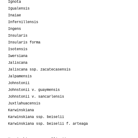
Ignota
Igualensis
Inaiae
Infernillensis
Ingens
Insularis
Insularis forma
Isotensis
Iwersiana
Jaliscana
Jaliscana ssp. zacatecasensis
Jalpamensis
Johnstonii
Johnstonii v. guaymensis
Johnstonii v. sancarlensis
Juxtlahuacensis
Karwinskiana
Karwinskiana ssp. beiselii
Karwinskiana ssp. beiselii f. arteaga