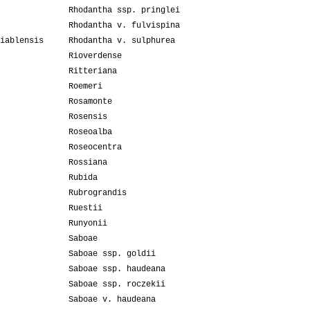
Rhodantha ssp. pringlei
Rhodantha v. fulvispina
iablensis
Rhodantha v. sulphurea
Rioverdense
Ritteriana
Roemeri
Rosamonte
Rosensis
Roseoalba
Roseocentra
Rossiana
Rubida
Rubrograndis
Ruestii
Runyonii
Saboae
Saboae ssp. goldii
Saboae ssp. haudeana
Saboae ssp. roczekii
Saboae v. haudeana