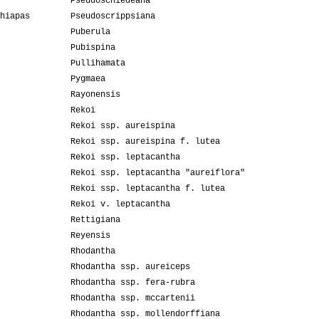
Pseudoschiedeana
hiapas
Pseudoscrippsiana
Puberula
Pubispina
Pullihamata
Pygmaea
Rayonensis
Rekoi
Rekoi ssp. aureispina
Rekoi ssp. aureispina f. lutea
Rekoi ssp. leptacantha
Rekoi ssp. leptacantha "aureiflora"
Rekoi ssp. leptacantha f. lutea
Rekoi v. leptacantha
Rettigiana
Reyensis
Rhodantha
Rhodantha ssp. aureiceps
Rhodantha ssp. fera-rubra
Rhodantha ssp. mccartenii
Rhodantha ssp. mollendorffiana