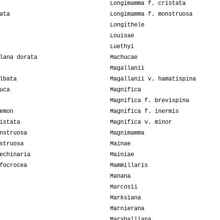
Longimamma f. cristata
ata
Longimamma f. monstruosa
Longithele
Louisae
Luethyi
lana dorata
Machucae
Magallanii
lbata
Magallanii v. hamatispina
uca
Magnifica
Magnifica f. brevispina
emon
Magnifica f. inermis
istata
Magnifica v. minor
nstruosa
Magnimamma
struosa
Mainae
echinaria
Mainiae
focrocea
Mammillaris
Manana
Marcosii
Marksiana
Marnierana
Marshalliana