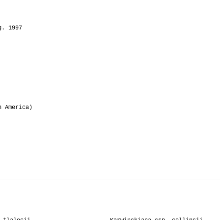
g. 1997
n America)