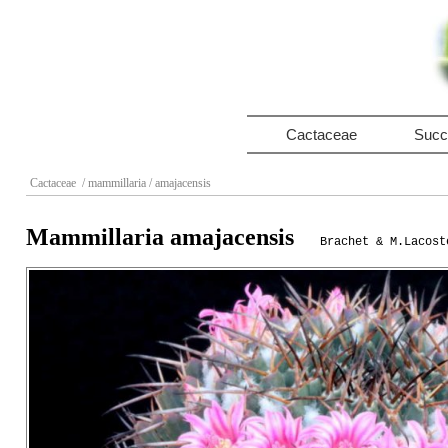
Cactaceae
Succ
Cactaceae
/ mammillaria
/ amajacensis
Mammillaria amajacensis
Brachet & M.Lacost