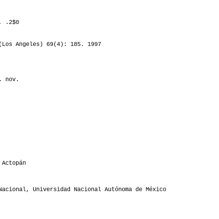
1
, .2$0
1
Los Angeles) 69(4): 185. 1997
1
. nov.
 Actopán
acional, Universidad Nacional Autónoma de México