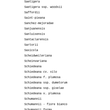
Saetigera
Saetigera ssp. woodsii
Saffordii
Saint-pieana
Sanchez-mejoradae
Sanjuanensis
Sanluisensis
Santaclarensis
Sartorii
Saxicola
Scheidweileriana
Scheinvariana
Schiedeana
Schiedeana cv. xilo
Schiedeana f. plumosa
Schiedeana ssp. dumetorum
Schiedeana ssp. giselae
Schiedeana v. plumosa
Schumannii
Schumannii - fiore bianco
Schumannii forma