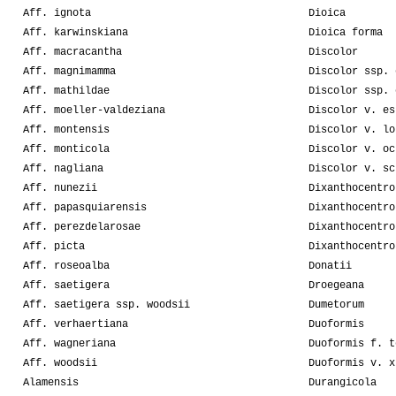
Aff. ignota
Dioica
Aff. karwinskiana
Dioica forma
Aff. macracantha
Discolor
Aff. magnimamma
Discolor ssp. 
Aff. mathildae
Discolor ssp. 
Aff. moeller-valdeziana
Discolor v. es
Aff. montensis
Discolor v. lo
Aff. monticola
Discolor v. oc
Aff. nagliana
Discolor v. sc
Aff. nunezii
Dixanthocentro
Aff. papasquiarensis
Dixanthocentro
Aff. perezdelarosae
Dixanthocentro
Aff. picta
Dixanthocentro
Aff. roseoalba
Donatii
Aff. saetigera
Droegeana
Aff. saetigera ssp. woodsii
Dumetorum
Aff. verhaertiana
Duoformis
Aff. wagneriana
Duoformis f. t
Aff. woodsii
Duoformis v. x
Alamensis
Durangicola