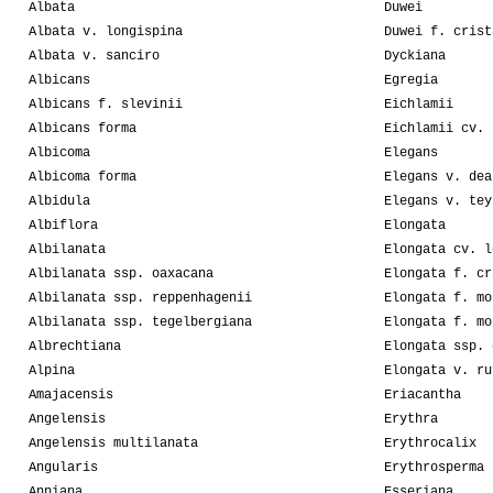
Albata
Duwei
Albata v. longispina
Duwei f. crist
Albata v. sanciro
Dyckiana
Albicans
Egregia
Albicans f. slevinii
Eichlamii
Albicans forma
Eichlamii cv. 
Albicoma
Elegans
Albicoma forma
Elegans v. dea
Albidula
Elegans v. tey
Albiflora
Elongata
Albilanata
Elongata cv. l
Albilanata ssp. oaxacana
Elongata f. cr
Albilanata ssp. reppenhagenii
Elongata f. mo
Albilanata ssp. tegelbergiana
Elongata f. mo
Albrechtiana
Elongata ssp. 
Alpina
Elongata v. ru
Amajacensis
Eriacantha
Angelensis
Erythra
Angelensis multilanata
Erythrocalix
Angularis
Erythrosperma
Anniana
Esseriana