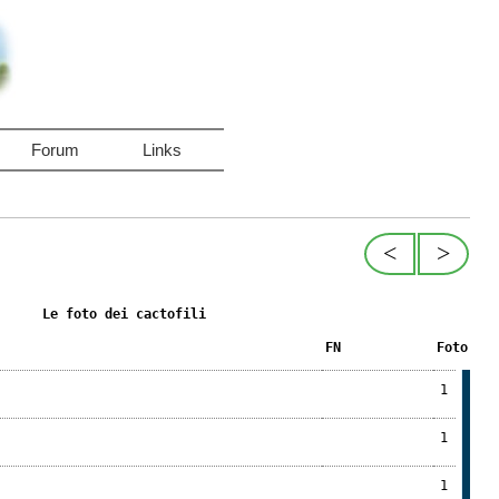
Forum
Links
<
>
Le foto dei cactofili
FN
Foto
1
1
1