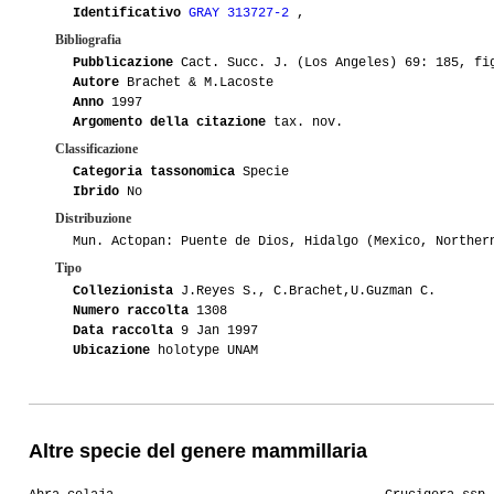
Identificativo
GRAY 313727-2
,
Bibliografia
Pubblicazione
Cact. Succ. J. (Los Angeles) 69: 185, fi
Autore
Brachet & M.Lacoste
Anno
1997
Argomento della citazione
tax. nov.
Classificazione
Categoria tassonomica
Specie
Ibrido
No
Distribuzione
Mun. Actopan: Puente de Dios, Hidalgo (Mexico, Norther
Tipo
Collezionista
J.Reyes S., C.Brachet,U.Guzman C.
Numero raccolta
1308
Data raccolta
9 Jan 1997
Ubicazione
holotype UNAM
Altre specie del genere mammillaria