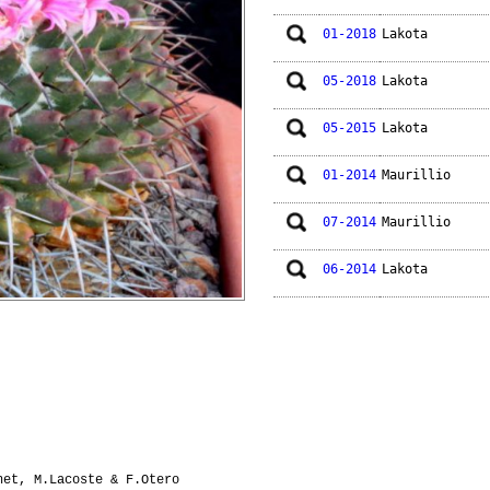
01-2018
Lakota
05-2018
Lakota
05-2015
Lakota
01-2014
Maurillio
07-2014
Maurillio
06-2014
Lakota
05-2014
Lakota
05-2014
Maurillio
06-2013
Maurillio
04-2011
Titta
het, M.Lacoste & F.Otero