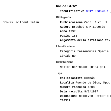
05-2010
Maurillio
Indice GRAY
Identificativo
GRAY 996928-1
05-2010
Ento
Bibliografia
. provis. without latin
Pubblicazione
Cact. Succ. J. (
03-2009
Ento
Autore
Brachet & M.Lacoste
Anno
1997
Pagina
185
Argomento della citazione
tax
Classificazione
Categoria tassonomica
Specie
Ibrido
No
Distribuzione
Mexico Northeast (Hidalgo).
Tipo
Collezionista
Guzmán
Località
Puente de Dios, Mpo.
Numero raccolta
1308
Data raccolta
9/1/1997
Ubicazione
holotype Herbario N
724527