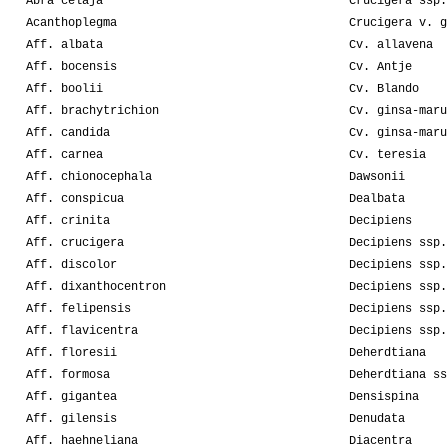
Abra celaja
Crucigera ssp.
Acanthoplegma
Crucigera v. g
Aff. albata
Cv. allavena
Aff. bocensis
Cv. Antje
Aff. boolii
Cv. Blando
Aff. brachytrichion
Cv. ginsa-maru
Aff. candida
Cv. ginsa-maru
Aff. carnea
Cv. teresia
Aff. chionocephala
Dawsonii
Aff. conspicua
Dealbata
Aff. crinita
Decipiens
Aff. crucigera
Decipiens ssp.
Aff. discolor
Decipiens ssp.
Aff. dixanthocentron
Decipiens ssp.
Aff. felipensis
Decipiens ssp.
Aff. flavicentra
Decipiens ssp.
Aff. floresii
Deherdtiana
Aff. formosa
Deherdtiana ss
Aff. gigantea
Densispina
Aff. gilensis
Denudata
Aff. haehneliana
Diacentra