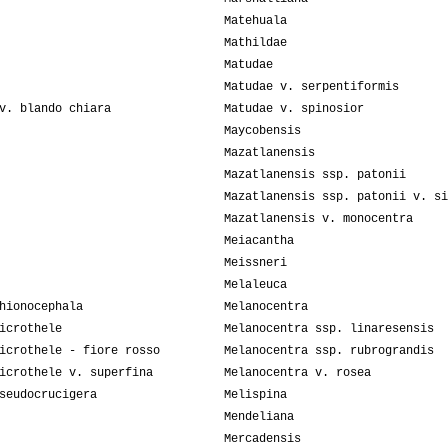
Matehuala
Mathildae
Matudae
Matudae v. serpentiformis
v. blando chiara
Matudae v. spinosior
Maycobensis
Mazatlanensis
Mazatlanensis ssp. patonii
Mazatlanensis ssp. patonii v. si
Mazatlanensis v. monocentra
Meiacantha
Meissneri
Melaleuca
hionocephala
Melanocentra
icrothele
Melanocentra ssp. linaresensis
icrothele - fiore rosso
Melanocentra ssp. rubrograndis
icrothele v. superfina
Melanocentra v. rosea
seudocrucigera
Melispina
Mendeliana
Mercadensis