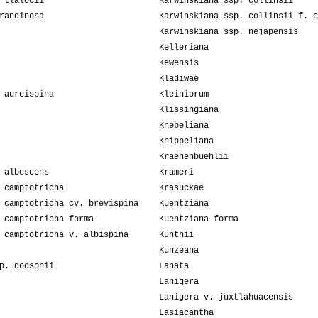
 tlalocii
Karwinskiana ssp. collinsii
randinosa
Karwinskiana ssp. collinsii f. c
Karwinskiana ssp. nejapensis
Kelleriana
Kewensis
Kladiwae
 aureispina
Kleiniorum
Klissingiana
Knebeliana
Knippeliana
Kraehenbuehlii
 albescens
Krameri
 camptotricha
Krasuckae
 camptotricha cv. brevispina
Kuentziana
 camptotricha forma
Kuentziana forma
 camptotricha v. albispina
Kunthii
Kunzeana
p. dodsonii
Lanata
Lanigera
Lanigera v. juxtlahuacensis
Lasiacantha