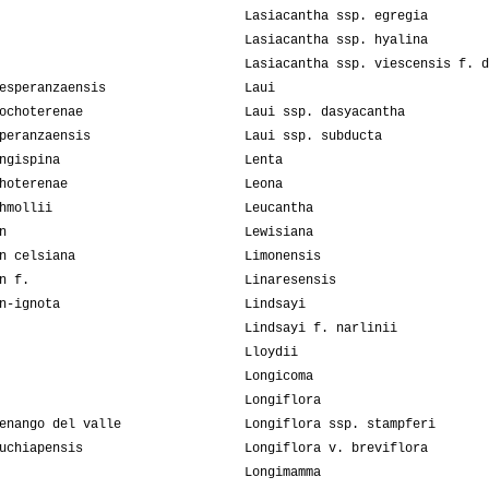
Lasiacantha ssp. egregia
Lasiacantha ssp. hyalina
Lasiacantha ssp. viescensis f. d
esperanzaensis
Laui
ochoterenae
Laui ssp. dasyacantha
peranzaensis
Laui ssp. subducta
ngispina
Lenta
hoterenae
Leona
hmollii
Leucantha
n
Lewisiana
n celsiana
Limonensis
n f.
Linaresensis
n-ignota
Lindsayi
Lindsayi f. narlinii
Lloydii
Longicoma
Longiflora
enango del valle
Longiflora ssp. stampferi
uchiapensis
Longiflora v. breviflora
Longimamma