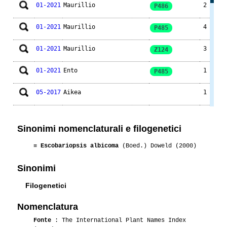
01-2021
Maurillio
2
P486
01-2021
Maurillio
4
P485
01-2021
Maurillio
3
Z124
01-2021
Ento
1
P485
05-2017
Aikea
1
09-2016
Aikea
1
Sinonimi nomenclaturali e filogenetici
06-2016
Aikea
1
≡
Escobariopsis albicoma
(Boed.) Doweld (2000)
05-2016
Aikea
1
Sinonimi
01-2014
Maurillio
3
Filogenetici
08-2014
Robertone
1
SB271
Nomenclatura
Fonte
: The International Plant Names Index
09-2013
Maurillio
1