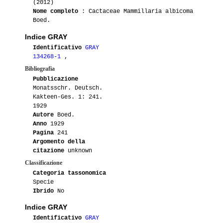
(2012)
Nome completo
: Cactaceae Mammillaria albicoma
08-2013
Donatella2012
1
SB271
Boed.
Indice GRAY
07-2013
Donatella2012
1
SB271
Identificativo
GRAY
134268-1
,
08-2010
Maurillio
3
Bibliografia
Pubblicazione
06-2010
Maurillio
4
SB271
Monatsschr. Deutsch.
Kakteen-Ges. 1: 241.
1929
Autore
Boed.
Anno
1929
Pagina
241
Argomento della
citazione
unknown
Classificazione
Categoria tassonomica
Specie
Ibrido
No
Indice GRAY
Identificativo
GRAY