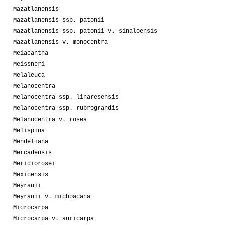
Mazatlanensis
Mazatlanensis ssp. patonii
Mazatlanensis ssp. patonii v. sinaloensis
Mazatlanensis v. monocentra
Meiacantha
Meissneri
Melaleuca
Melanocentra
Melanocentra ssp. linaresensis
Melanocentra ssp. rubrograndis
Melanocentra v. rosea
Melispina
Mendeliana
Mercadensis
Meridiorosei
Mexicensis
Meyranii
Meyranii v. michoacana
Microcarpa
Microcarpa v. auricarpa