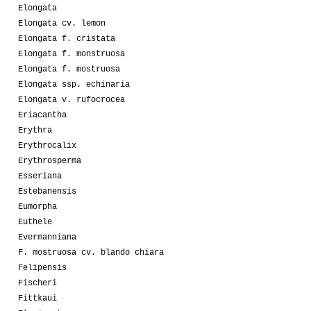
Elongata
Elongata cv. lemon
Elongata f. cristata
Elongata f. monstruosa
Elongata f. mostruosa
Elongata ssp. echinaria
Elongata v. rufocrocea
Eriacantha
Erythra
Erythrocalix
Erythrosperma
Esseriana
Estebanensis
Eumorpha
Euthele
Evermanniana
F. mostruosa cv. blando chiara
Felipensis
Fischeri
Fittkaui