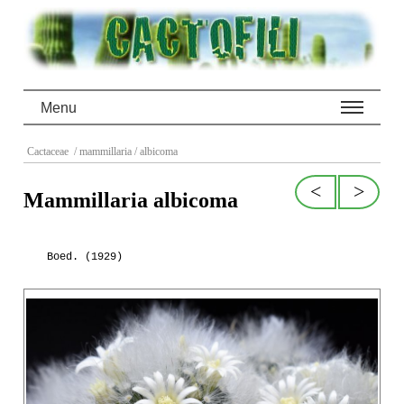
Menu
Cactaceae
/ mammillaria
/ albicoma
<
>
Mammillaria albicoma
Boed. (1929)