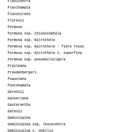
Flavicentra
Flavihamata
Flavovirens
Floresii
Formosa
Formosa ssp. chionocephala
Formosa ssp. microthele
Formosa ssp. microthele - fiore rosso
Formosa ssp. microthele v. superfina
Formosa ssp. pseudocrucigera
Fraileana
Freudenbergeri
Fuauxiana
Fuscohamata
Garessii
Gasseriana
Gasterantha
Gatesii
Geminispina
Geminispina ssp. leucocentra
Geminispina v. nobilis