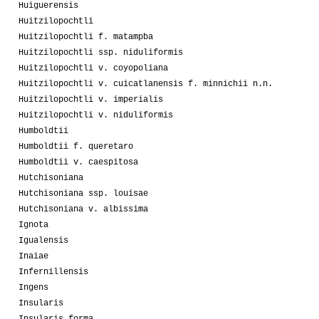
Huiguerensis
Huitzilopochtli
Huitzilopochtli f. matampba
Huitzilopochtli ssp. niduliformis
Huitzilopochtli v. coyopoliana
Huitzilopochtli v. cuicatlanensis f. minnichii n.n.
Huitzilopochtli v. imperialis
Huitzilopochtli v. niduliformis
Humboldtii
Humboldtii f. queretaro
Humboldtii v. caespitosa
Hutchisoniana
Hutchisoniana ssp. louisae
Hutchisoniana v. albissima
Ignota
Igualensis
Inaiae
Infernillensis
Ingens
Insularis
Insularis forma