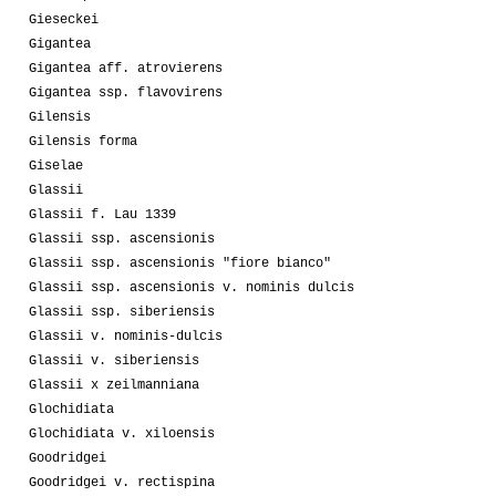
Gieseckei
Gigantea
Gigantea aff. atrovierens
Gigantea ssp. flavovirens
Gilensis
Gilensis forma
Giselae
Glassii
Glassii f. Lau 1339
Glassii ssp. ascensionis
Glassii ssp. ascensionis "fiore bianco"
Glassii ssp. ascensionis v. nominis dulcis
Glassii ssp. siberiensis
Glassii v. nominis-dulcis
Glassii v. siberiensis
Glassii x zeilmanniana
Glochidiata
Glochidiata v. xiloensis
Goodridgei
Goodridgei v. rectispina