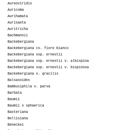
Aureoviridis
Auricoma
Aurihamata
Aurisaeta
Auritricha
Bachmannii
Backebergiana
Backebergiana cv. fiore bianco
Backebergiana ssp. ernestii
Backebergiana ssp. ernestii v. albispina
Backebergiana ssp. ernestii v. bispinosa
Backebergiana v. gracilis
Balsasoides
Bambusiphila v. parva
Barbata
Baumii
Baumii x sphaerica
Baxteriana
Bellisiana
Beneckei