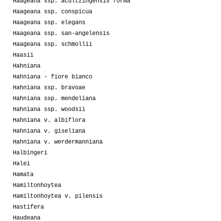
Haageana ssp. acultzingensis forma
Haageana ssp. conspicua
Haageana ssp. elegans
Haageana ssp. san-angelensis
Haageana ssp. schmollii
Haasii
Hahniana
Hahniana - fiore bianco
Hahniana ssp. bravoae
Hahniana ssp. mendeliana
Hahniana ssp. woodsii
Hahniana v. albiflora
Hahniana v. giseliana
Hahniana v. werdermanniana
Halbingeri
Halei
Hamata
Hamiltonhoytea
Hamiltonhoytea v. pilensis
Hastifera
Haudeana