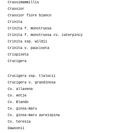
Crassimammillis
Crassior
Crassior fiore bianco
Crinita
Crinita f. monstruosa
Crinita f. monstruosa cv. caterpincy
Crinita ssp. wildii
Crinita v. pauciseta
Crispiseta
Crucigera
Crucigera ssp. tlalocii
Crucigera v. grandinosa
Cv. allavena
Cv. Antje
Cv. Blando
Cv. ginsa-maru
Cv. ginsa-maru aureispina
Cv. teresia
Dawsonii