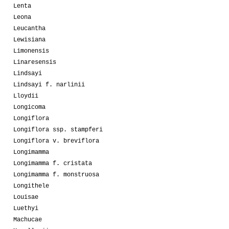
Lenta
Leona
Leucantha
Lewisiana
Limonensis
Linaresensis
Lindsayi
Lindsayi f. narlinii
Lloydii
Longicoma
Longiflora
Longiflora ssp. stampferi
Longiflora v. breviflora
Longimamma
Longimamma f. cristata
Longimamma f. monstruosa
Longithele
Louisae
Luethyi
Machucae