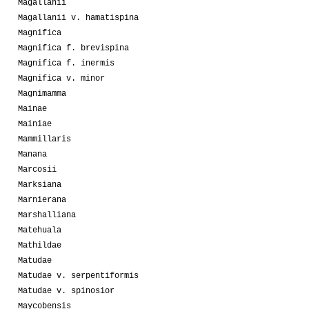
Magallanii
Magallanii v. hamatispina
Magnifica
Magnifica f. brevispina
Magnifica f. inermis
Magnifica v. minor
Magnimamma
Mainae
Mainiae
Mammillaris
Manana
Marcosii
Marksiana
Marnierana
Marshalliana
Matehuala
Mathildae
Matudae
Matudae v. serpentiformis
Matudae v. spinosior
Maycobensis