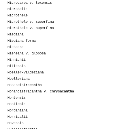
Microcarpa v. texensis
Microhelia
Microthele
Microthele v. superfina
Microthele v. superfina
Miegiana
Miegiana forma
Mieheana
Mieheana v. globosa
Minnichii
Mitlensis
Moeller-valdeziana
Moelleriana
Monancistracantha
Monancistracantha v. chrysacantha
Montensis
Monticola
Morganiana
Morricalii
Movensis