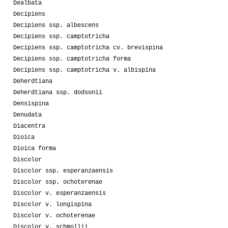
Dealbata
Decipiens
Decipiens ssp. albescens
Decipiens ssp. camptotricha
Decipiens ssp. camptotricha cv. brevispina
Decipiens ssp. camptotricha forma
Decipiens ssp. camptotricha v. albispina
Deherdtiana
Deherdtiana ssp. dodsonii
Densispina
Denudata
Diacentra
Dioica
Dioica forma
Discolor
Discolor ssp. esperanzaensis
Discolor ssp. ochoterenae
Discolor v. esperanzaensis
Discolor v. longispina
Discolor v. ochoterenae
Discolor v. schmollii