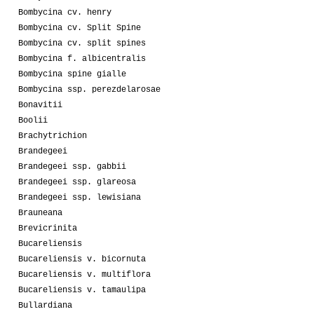
Bombycina cv. henry
Bombycina cv. Split Spine
Bombycina cv. split spines
Bombycina f. albicentralis
Bombycina spine gialle
Bombycina ssp. perezdelarosae
Bonavitii
Boolii
Brachytrichion
Brandegeei
Brandegeei ssp. gabbii
Brandegeei ssp. glareosa
Brandegeei ssp. lewisiana
Brauneana
Brevicrinita
Bucareliensis
Bucareliensis v. bicornuta
Bucareliensis v. multiflora
Bucareliensis v. tamaulipa
Bullardiana