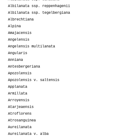
Albilanata ssp. reppenhagenii
Albilanata ssp. tegelbergiana
Albrechtiana
Alpina
Amajacensis
Angelensis
Angelensis multilanata
Angularis
Anniana
Antesbergeriana
Apozolensis
Apozolensis v. saltensis
Applanata
Armillata
Arroyensis
Atarjeaensis
Atroflorens
Atrosanguinea
Aureilanata
Aureilanata v. alba