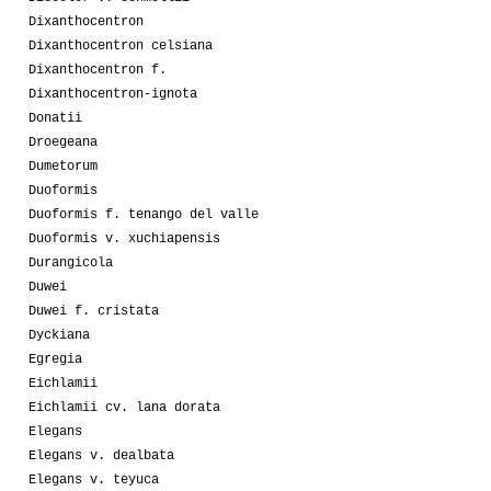
Dixanthocentron
Dixanthocentron celsiana
Dixanthocentron f.
Dixanthocentron-ignota
Donatii
Droegeana
Dumetorum
Duoformis
Duoformis f. tenango del valle
Duoformis v. xuchiapensis
Durangicola
Duwei
Duwei f. cristata
Dyckiana
Egregia
Eichlamii
Eichlamii cv. lana dorata
Elegans
Elegans v. dealbata
Elegans v. teyuca