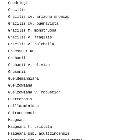
Goodridgii
Gracilis
Gracilis cv. arizona snowcap
Gracilis cv. buenavista
Gracilis f. monstruosa
Gracilis v. fragilis
Gracilis v. pulchella
Graessneriana
Grahamii
Grahamii v. oliviae
Grusonii
Gueldemanniana
Guelzowiana
Guelzowiana v. robustior
Guerreronis
Guillauminiana
Guirocobensis
Haageana
Haageana f. cristata
Haageana ssp. acultzingensis