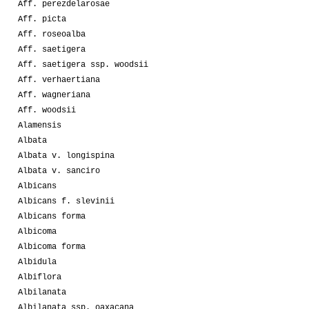
Aff. perezdelarosae
Aff. picta
Aff. roseoalba
Aff. saetigera
Aff. saetigera ssp. woodsii
Aff. verhaertiana
Aff. wagneriana
Aff. woodsii
Alamensis
Albata
Albata v. longispina
Albata v. sanciro
Albicans
Albicans f. slevinii
Albicans forma
Albicoma
Albicoma forma
Albidula
Albiflora
Albilanata
Albilanata ssp. oaxacana