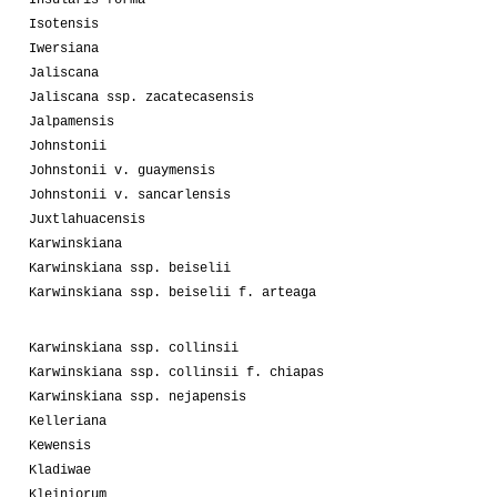
Isotensis
Iwersiana
Jaliscana
Jaliscana ssp. zacatecasensis
Jalpamensis
Johnstonii
Johnstonii v. guaymensis
Johnstonii v. sancarlensis
Juxtlahuacensis
Karwinskiana
Karwinskiana ssp. beiselii
Karwinskiana ssp. beiselii f. arteaga
Karwinskiana ssp. collinsii
Karwinskiana ssp. collinsii f. chiapas
Karwinskiana ssp. nejapensis
Kelleriana
Kewensis
Kladiwae
Kleiniorum