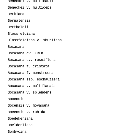
Beneckei v. multicaulis
Beneckei v. multiceps
Berkiana
Bernalensis
Bertholdii
Blossfeldiana
Blossfeldiana v. shurliana
Bocasana
Bocasana cv. FRED
Bocasana cv. roseiflora
Bocasana f. cristata
Bocasana f. monstruosa
Bocasana ssp. eschauzieri
Bocasana v. multilanata
Bocasana v. splendens
Bocensis
Bocensis v. movasana
Bocensis v. rubida
Boedekeriana
Boelderliana
Bombycina