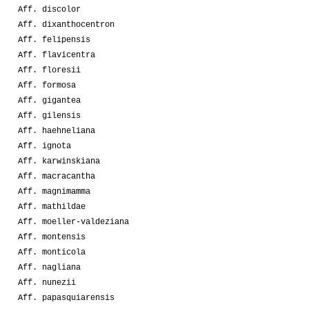
Aff. discolor
Aff. dixanthocentron
Aff. felipensis
Aff. flavicentra
Aff. floresii
Aff. formosa
Aff. gigantea
Aff. gilensis
Aff. haehneliana
Aff. ignota
Aff. karwinskiana
Aff. macracantha
Aff. magnimamma
Aff. mathildae
Aff. moeller-valdeziana
Aff. montensis
Aff. monticola
Aff. nagliana
Aff. nunezii
Aff. papasquiarensis