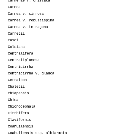
Carmenae f. cristata
Carnea
Carnea v. cirrosa
Carnea v. robustispina
Carnea v. tetragona
Carretii
Casoi
Celsiana
Centralifera
Centraliplumosa
Centricirrha
Centricirrha v. glauca
Cerralboa
Chaletii
Chiapensis
Chica
Chionocephala
Cirrhifera
Claviformis
Coahuilensis
Coahuilensis ssp. albiarmata