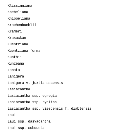
Klissingiana
Knebeliana
Knippeliana
Kraehenbuehlii
Krameri
Krasuckae
Kuentziana
Kuentziana forma
Kunthii
Kunzeana
Lanata
Lanigera
Lanigera v. juxtlahuacensis
Lasiacantha
Lasiacantha ssp. egregia
Lasiacantha ssp. hyalina
Lasiacantha ssp. viescensis f. diablensis
Laui
Laui ssp. dasyacantha
Laui ssp. subducta