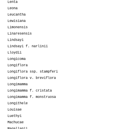
Lenta
Leona
Leucantha
Lewisiana
Limonensis
Linaresensis
Lindsayi
Lindsayi f. narlinii
Lloydii
Longicoma
Longiflora
Longiflora ssp. stampferi
Longiflora v. breviflora
Longimamma
Longimamma f. cristata
Longimamma f. monstruosa
Longithele
Louisae
Luethyi
Machucae
Magallanii