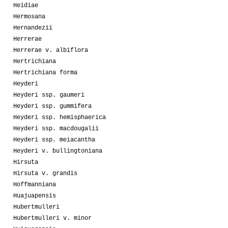
Heidiae
Hermosana
Hernandezii
Herrerae
Herrerae v. albiflora
Hertrichiana
Hertrichiana forma
Heyderi
Heyderi ssp. gaumeri
Heyderi ssp. gummifera
Heyderi ssp. hemisphaerica
Heyderi ssp. macdougalii
Heyderi ssp. meiacantha
Heyderi v. bullingtoniana
Hirsuta
Hirsuta v. grandis
Hoffmanniana
Huajuapensis
Hubertmulleri
Hubertmulleri v. minor