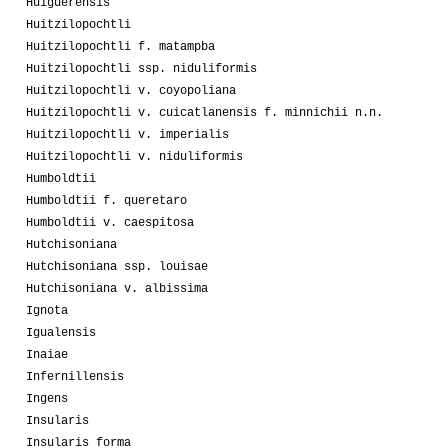
Huiguerensis
Huitzilopochtli
Huitzilopochtli f. matampba
Huitzilopochtli ssp. niduliformis
Huitzilopochtli v. coyopoliana
Huitzilopochtli v. cuicatlanensis f. minnichii n.n.
Huitzilopochtli v. imperialis
Huitzilopochtli v. niduliformis
Humboldtii
Humboldtii f. queretaro
Humboldtii v. caespitosa
Hutchisoniana
Hutchisoniana ssp. louisae
Hutchisoniana v. albissima
Ignota
Igualensis
Inaiae
Infernillensis
Ingens
Insularis
Insularis forma