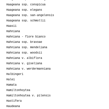
Haageana ssp. conspicua
Haageana ssp. elegans
Haageana ssp. san-angelensis
Haageana ssp. schmollii
Haasii
Hahniana
Hahniana - fiore bianco
Hahniana ssp. bravoae
Hahniana ssp. mendeliana
Hahniana ssp. woodsii
Hahniana v. albiflora
Hahniana v. giseliana
Hahniana v. werdermanniana
Halbingeri
Halei
Hamata
Hamiltonhoytea
Hamiltonhoytea v. pilensis
Hastifera
Haudeana