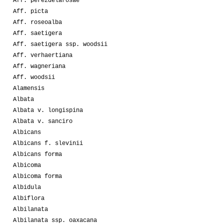
Aff. perezdelarosae
Aff. picta
Aff. roseoalba
Aff. saetigera
Aff. saetigera ssp. woodsii
Aff. verhaertiana
Aff. wagneriana
Aff. woodsii
Alamensis
Albata
Albata v. longispina
Albata v. sanciro
Albicans
Albicans f. slevinii
Albicans forma
Albicoma
Albicoma forma
Albidula
Albiflora
Albilanata
Albilanata ssp. oaxacana