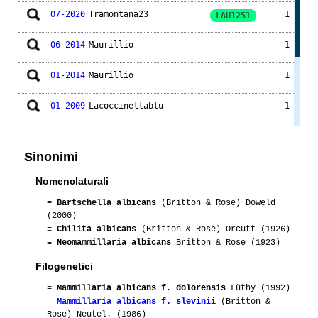
07-2020
Tramontana23
1
LAU1251
06-2014
Maurillio
1
01-2014
Maurillio
1
01-2009
Lacoccinellablu
1
06-2009
Ilga
2
Sinonimi
01-2008
Tytoalba
1
Nomenclaturali
08-2007
Cactus
3
≡
Bartschella albicans
(Britton & Rose) Doweld
(2000)
≡
Chilita albicans
(Britton & Rose) Orcutt (1926)
≡
Neomammillaria albicans
Britton & Rose (1923)
Filogenetici
=
Mammillaria albicans f. dolorensis
Lüthy (1992)
=
Mammillaria albicans f. slevinii
(Britton &
Rose) Neutel. (1986)