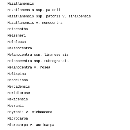
Mazatlanensis
Mazatlanensis ssp. patonii
Mazatlanensis ssp. patonii v. sinaloensis
Mazatlanensis v. monocentra
Meiacantha
Meissneri
Melaleuca
Melanocentra
Melanocentra ssp. linaresensis
Melanocentra ssp. rubrograndis
Melanocentra v. rosea
Melispina
Mendeliana
Mercadensis
Meridiorosei
Mexicensis
Meyranii
Meyranii v. michoacana
Microcarpa
Microcarpa v. auricarpa