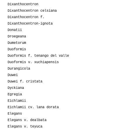
Dixanthocentron
Dixanthocentron celsiana
Dixanthocentron f.
Dixanthocentron-ignota
Donatii
Droegeana
Dumetorum
Duoformis
Duoformis f. tenango del valle
Duoformis v. xuchiapensis
Durangicola
Duwei
Duwei f. cristata
Dyckiana
Egregia
Eichlamii
Eichlamii cv. lana dorata
Elegans
Elegans v. dealbata
Elegans v. teyuca