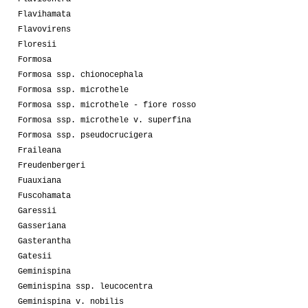
Flavihamata
Flavovirens
Floresii
Formosa
Formosa ssp. chionocephala
Formosa ssp. microthele
Formosa ssp. microthele - fiore rosso
Formosa ssp. microthele v. superfina
Formosa ssp. pseudocrucigera
Fraileana
Freudenbergeri
Fuauxiana
Fuscohamata
Garessii
Gasseriana
Gasterantha
Gatesii
Geminispina
Geminispina ssp. leucocentra
Geminispina v. nobilis