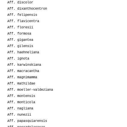
Aff. discolor
Aff. dixanthocentron
Aff. felipensis
Aff. flavicentra
Aff. floresii
Aff. formosa
Aff. gigantea
Aff. gilensis
Aff. haehneliana
Aff. ignota
Aff. karwinskiana
Aff. macracantha
Aff. magnimamma
Aff. mathildae
Aff. moeller-valdeziana
Aff. montensis
Aff. monticola
Aff. nagliana
Aff. nunezii
Aff. papasquiarensis