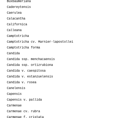
Buxbaumeriana
Cadereytensis
Caerulea
Calacantha
Californica
Calleana
Camptotricha
Camptotricha cv. Marnier-lapostollei
Camptotricha forma
Candida
Candida ssp. menchacaensis
Candida ssp. ortizrubiona
Candida v. caespitosa
Candida v. estanzuelensis
Candida v. rosea
Canelensis
Capensis
Capensis v. pallida
Carmenae
Carmenae cv. rubra
Carmenae f. cristata