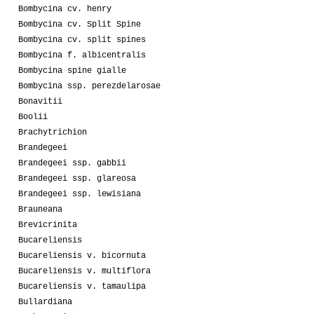
Bombycina cv. henry
Bombycina cv. Split Spine
Bombycina cv. split spines
Bombycina f. albicentralis
Bombycina spine gialle
Bombycina ssp. perezdelarosae
Bonavitii
Boolii
Brachytrichion
Brandegeei
Brandegeei ssp. gabbii
Brandegeei ssp. glareosa
Brandegeei ssp. lewisiana
Brauneana
Brevicrinita
Bucareliensis
Bucareliensis v. bicornuta
Bucareliensis v. multiflora
Bucareliensis v. tamaulipa
Bullardiana