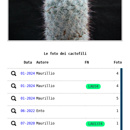
Le foto dei cactofili
Data
Autore
FN
Foto
01-2024
Maurillio
4
01-2024
Maurillio
4
LAU34
01-2024
Maurillio
5
06-2022
Ento
1
07-2020
Maurillio
1
LAU1374