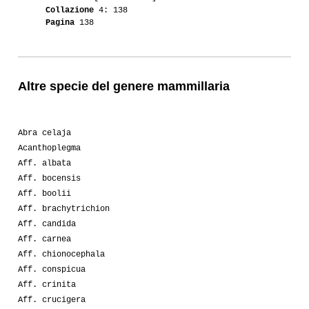
Collazione
4: 138
Pagina
138
Altre specie del genere mammillaria
Abra celaja
Acanthoplegma
Aff. albata
Aff. bocensis
Aff. boolii
Aff. brachytrichion
Aff. candida
Aff. carnea
Aff. chionocephala
Aff. conspicua
Aff. crinita
Aff. crucigera