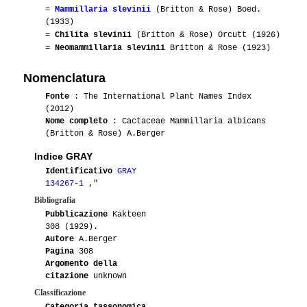
=
Mammillaria slevinii
(Britton & Rose) Boed.
(1933)
=
Chilita slevinii
(Britton & Rose) Orcutt (1926)
=
Neomammillaria slevinii
Britton & Rose (1923)
Nomenclatura
Fonte
: The International Plant Names Index
(2012)
Nome completo
: Cactaceae Mammillaria albicans
(Britton & Rose) A.Berger
Indice GRAY
Identificativo
GRAY
134267-1
,"
Bibliografia
Pubblicazione
Kakteen
308 (1929).
Autore
A.Berger
Pagina
308
Argomento della
citazione
unknown
Classificazione
Categoria tassonomica