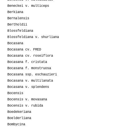
Beneckei v. multiceps
Berkiana
Bernalensis
Bertholdii
Blossfeldiana
Blossfeldiana v. shurliana
Bocasana
Bocasana cv. FRED
Bocasana cv. roseiflora
Bocasana f. cristata
Bocasana f. monstruosa
Bocasana ssp. eschauzieri
Bocasana v. multilanata
Bocasana v. splendens
Bocensis
Bocensis v. movasana
Bocensis v. rubida
Boedekeriana
Boelderliana
Bombycina