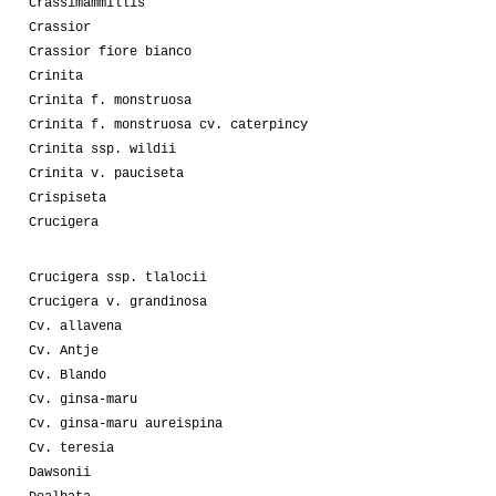
Crassimammillis
Crassior
Crassior fiore bianco
Crinita
Crinita f. monstruosa
Crinita f. monstruosa cv. caterpincy
Crinita ssp. wildii
Crinita v. pauciseta
Crispiseta
Crucigera
Crucigera ssp. tlalocii
Crucigera v. grandinosa
Cv. allavena
Cv. Antje
Cv. Blando
Cv. ginsa-maru
Cv. ginsa-maru aureispina
Cv. teresia
Dawsonii