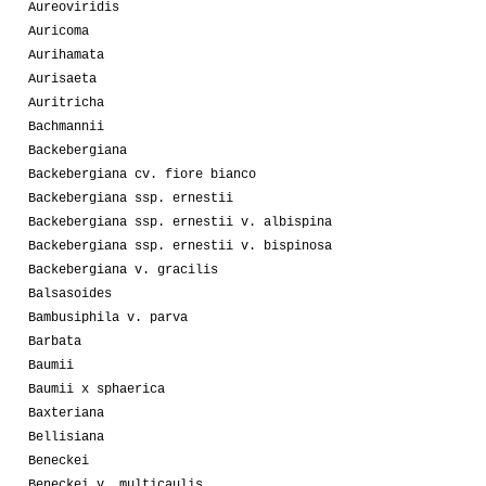
Aureoviridis
Auricoma
Aurihamata
Aurisaeta
Auritricha
Bachmannii
Backebergiana
Backebergiana cv. fiore bianco
Backebergiana ssp. ernestii
Backebergiana ssp. ernestii v. albispina
Backebergiana ssp. ernestii v. bispinosa
Backebergiana v. gracilis
Balsasoides
Bambusiphila v. parva
Barbata
Baumii
Baumii x sphaerica
Baxteriana
Bellisiana
Beneckei
Beneckei v. multicaulis