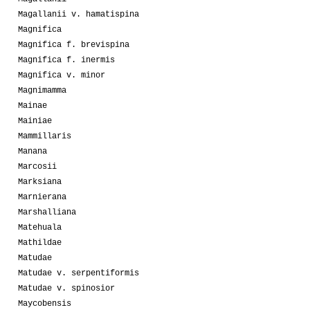
Magallanii v. hamatispina
Magnifica
Magnifica f. brevispina
Magnifica f. inermis
Magnifica v. minor
Magnimamma
Mainae
Mainiae
Mammillaris
Manana
Marcosii
Marksiana
Marnierana
Marshalliana
Matehuala
Mathildae
Matudae
Matudae v. serpentiformis
Matudae v. spinosior
Maycobensis