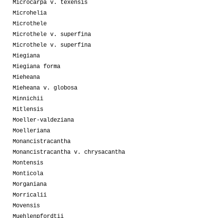
Microcarpa v. texensis
Microhelia
Microthele
Microthele v. superfina
Microthele v. superfina
Miegiana
Miegiana forma
Mieheana
Mieheana v. globosa
Minnichii
Mitlensis
Moeller-valdeziana
Moelleriana
Monancistracantha
Monancistracantha v. chrysacantha
Montensis
Monticola
Morganiana
Morricalii
Movensis
Muehlenpfordtii