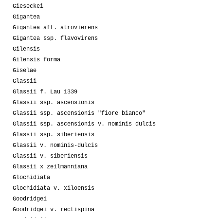
Gieseckei
Gigantea
Gigantea aff. atrovierens
Gigantea ssp. flavovirens
Gilensis
Gilensis forma
Giselae
Glassii
Glassii f. Lau 1339
Glassii ssp. ascensionis
Glassii ssp. ascensionis "fiore bianco"
Glassii ssp. ascensionis v. nominis dulcis
Glassii ssp. siberiensis
Glassii v. nominis-dulcis
Glassii v. siberiensis
Glassii x zeilmanniana
Glochidiata
Glochidiata v. xiloensis
Goodridgei
Goodridgei v. rectispina