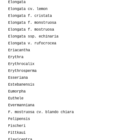
Elongata
Elongata cv. lemon
Elongata f. cristata
Elongata f. monstruosa
Elongata f. mostruosa
Elongata ssp. echinaria
Elongata v. rufocrocea
Eriacantha
Erythra
Erythrocalix
Erythrosperma
Esseriana
Estebanensis
Eumorpha
Euthele
Evermanniana
F. mostruosa cv. blando chiara
Felipensis
Fischeri
Fittkaui
Flavicentra