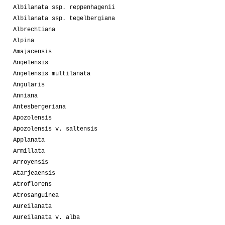
Albilanata ssp. reppenhagenii
Albilanata ssp. tegelbergiana
Albrechtiana
Alpina
Amajacensis
Angelensis
Angelensis multilanata
Angularis
Anniana
Antesbergeriana
Apozolensis
Apozolensis v. saltensis
Applanata
Armillata
Arroyensis
Atarjeaensis
Atroflorens
Atrosanguinea
Aureilanata
Aureilanata v. alba