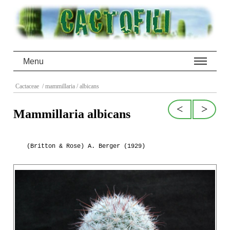
Menu
Cactaceae
/ mammillaria
/ albicans
<
>
Mammillaria albicans
(Britton & Rose) A. Berger (1929)