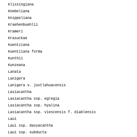
Klissingiana
Knebeliana
Knippeliana
Kraehenbuehlii
Krameri
Krasuckae
Kuentziana
Kuentziana forma
Kunthii
Kunzeana
Lanata
Lanigera
Lanigera v. juxtlahuacensis
Lasiacantha
Lasiacantha ssp. egregia
Lasiacantha ssp. hyalina
Lasiacantha ssp. viescensis f. diablensis
Laui
Laui ssp. dasyacantha
Laui ssp. subducta