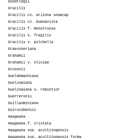
Goodridgii
Gracilis
Gracilis cv. arizona snowcap
Gracilis cv. buenavista
Gracilis f. monstruosa
Gracilis v. fragilis
Gracilis v. pulchella
Graessneriana
Grahamii
Grahamii v. oliviae
Grusonii
Gueldemanniana
Guelzowiana
Guelzowiana v. robustior
Guerreronis
Guillauminiana
Guirocobensis
Haageana
Haageana f. cristata
Haageana ssp. acultzingensis
Haageana ssp. acultzingensis forma