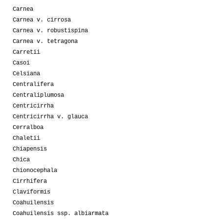
Carnea
Carnea v. cirrosa
Carnea v. robustispina
Carnea v. tetragona
Carretii
Casoi
Celsiana
Centralifera
Centraliplumosa
Centricirrha
Centricirrha v. glauca
Cerralboa
Chaletii
Chiapensis
Chica
Chionocephala
Cirrhifera
Claviformis
Coahuilensis
Coahuilensis ssp. albiarmata