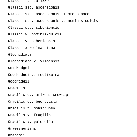
Glassii f. Lau 1339
Glassii ssp. ascensionis
Glassii ssp. ascensionis "fiore bianco"
Glassii ssp. ascensionis v. nominis dulcis
Glassii ssp. siberiensis
Glassii v. nominis-dulcis
Glassii v. siberiensis
Glassii x zeilmanniana
Glochidiata
Glochidiata v. xiloensis
Goodridgei
Goodridgei v. rectispina
Goodridgii
Gracilis
Gracilis cv. arizona snowcap
Gracilis cv. buenavista
Gracilis f. monstruosa
Gracilis v. fragilis
Gracilis v. pulchella
Graessneriana
Grahamii