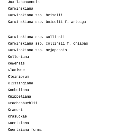
Juxtlahuacensis
Karwinskiana
Karwinskiana ssp. beiselii
Karwinskiana ssp. beiselii f. arteaga
Karwinskiana ssp. collinsii
Karwinskiana ssp. collinsii f. chiapas
Karwinskiana ssp. nejapensis
Kelleriana
Kewensis
Kladiwae
Kleiniorum
Klissingiana
Knebeliana
Knippeliana
Kraehenbuehlii
Krameri
Krasuckae
Kuentziana
Kuentziana forma