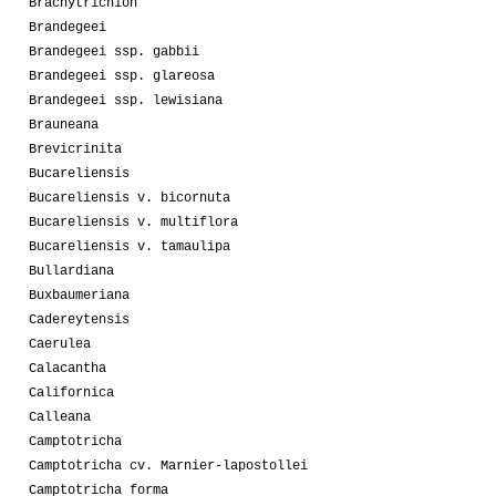
Brachytrichion
Brandegeei
Brandegeei ssp. gabbii
Brandegeei ssp. glareosa
Brandegeei ssp. lewisiana
Brauneana
Brevicrinita
Bucareliensis
Bucareliensis v. bicornuta
Bucareliensis v. multiflora
Bucareliensis v. tamaulipa
Bullardiana
Buxbaumeriana
Cadereytensis
Caerulea
Calacantha
Californica
Calleana
Camptotricha
Camptotricha cv. Marnier-lapostollei
Camptotricha forma