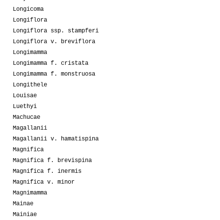
Longicoma
Longiflora
Longiflora ssp. stampferi
Longiflora v. breviflora
Longimamma
Longimamma f. cristata
Longimamma f. monstruosa
Longithele
Louisae
Luethyi
Machucae
Magallanii
Magallanii v. hamatispina
Magnifica
Magnifica f. brevispina
Magnifica f. inermis
Magnifica v. minor
Magnimamma
Mainae
Mainiae