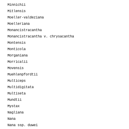
Minnichii
Mitlensis
Moeller-valdeziana
Moelleriana
Monancistracantha
Monancistracantha v. chrysacantha
Montensis
Monticola
Morganiana
Morricalii
Movensis
Muehlenpfordtii
Multiceps
Multidigitata
Multiseta
Mundtii
Mystax
Nagliana
Nana
Nana ssp. duwei