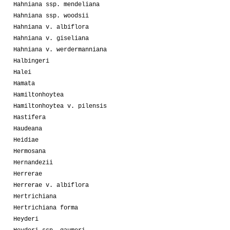
Hahniana ssp. mendeliana
Hahniana ssp. woodsii
Hahniana v. albiflora
Hahniana v. giseliana
Hahniana v. werdermanniana
Halbingeri
Halei
Hamata
Hamiltonhoytea
Hamiltonhoytea v. pilensis
Hastifera
Haudeana
Heidiae
Hermosana
Hernandezii
Herrerae
Herrerae v. albiflora
Hertrichiana
Hertrichiana forma
Heyderi