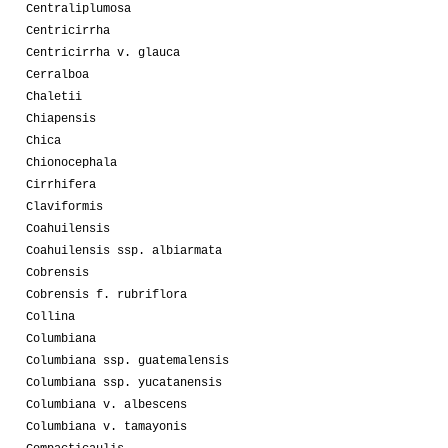
Centraliplumosa
Centricirrha
Centricirrha v. glauca
Cerralboa
Chaletii
Chiapensis
Chica
Chionocephala
Cirrhifera
Claviformis
Coahuilensis
Coahuilensis ssp. albiarmata
Cobrensis
Cobrensis f. rubriflora
Collina
Columbiana
Columbiana ssp. guatemalensis
Columbiana ssp. yucatanensis
Columbiana v. albescens
Columbiana v. tamayonis