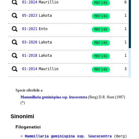
01-2024
Maurillio
6
MBF146
05-2023
Lakota
1
MBF146
01-2021
Ento
1
MBF146
03-2020
Lakota
1
MBF146
01-2018
Lakota
1
MBF146
01-2014
Maurillio
3
MBF146
01-2012
Maurillio
3
MBF146
Specie riferibile a
01-2010
Tatella2000
1
Mammillaria geminispina ssp. leucocentra
(Berg) D.R. Hunt (1997)
(*)
04-2008
Chef 56
1
Sinonimi
Filogenetici
=
Mammillaria geminispina ssp. leucocentra
(Berg)