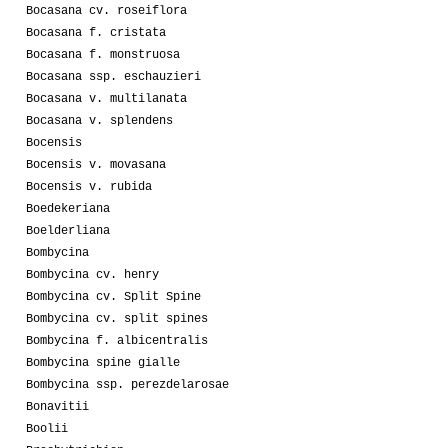
Bocasana cv. roseiflora
Bocasana f. cristata
Bocasana f. monstruosa
Bocasana ssp. eschauzieri
Bocasana v. multilanata
Bocasana v. splendens
Bocensis
Bocensis v. movasana
Bocensis v. rubida
Boedekeriana
Boelderliana
Bombycina
Bombycina cv. henry
Bombycina cv. Split Spine
Bombycina cv. split spines
Bombycina f. albicentralis
Bombycina spine gialle
Bombycina ssp. perezdelarosae
Bonavitii
Boolii