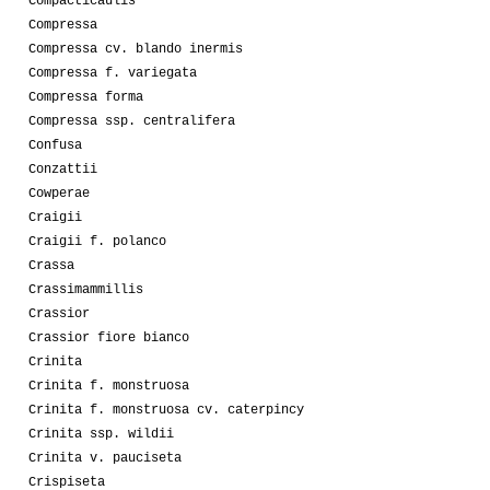
Compacticaulis
Compressa
Compressa cv. blando inermis
Compressa f. variegata
Compressa forma
Compressa ssp. centralifera
Confusa
Conzattii
Cowperae
Craigii
Craigii f. polanco
Crassa
Crassimammillis
Crassior
Crassior fiore bianco
Crinita
Crinita f. monstruosa
Crinita f. monstruosa cv. caterpincy
Crinita ssp. wildii
Crinita v. pauciseta
Crispiseta