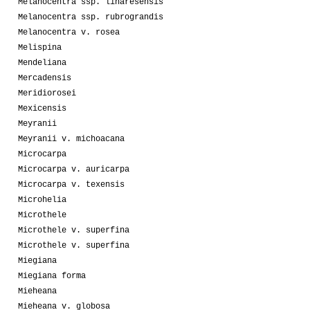
Melanocentra ssp. linaresensis
Melanocentra ssp. rubrograndis
Melanocentra v. rosea
Melispina
Mendeliana
Mercadensis
Meridiorosei
Mexicensis
Meyranii
Meyranii v. michoacana
Microcarpa
Microcarpa v. auricarpa
Microcarpa v. texensis
Microhelia
Microthele
Microthele v. superfina
Microthele v. superfina
Miegiana
Miegiana forma
Mieheana
Mieheana v. globosa