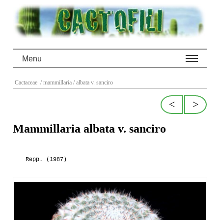
Menu
Cactaceae
/ mammillaria
/ albata v. sanciro
<
>
Mammillaria albata v. sanciro
Repp. (1987)