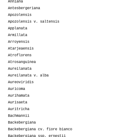
Anniana
Antesbergeriana
Apozolensis
Apozolensis v. saltensis
Applanata
Armillata
Arroyensis
Atarjeaensis
Atroflorens
Atrosanguinea
Aureilanata
Aureilanata v. alba
Aureoviridis
Auricoma
Aurihamata
Aurisaeta
Auritricha
Bachmannii
Backebergiana
Backebergiana cv. fiore bianco
Backebergiana ssp. ernestii