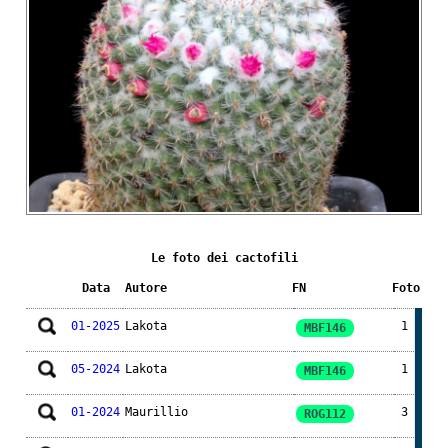
Le foto dei cactofili
Data
Autore
FN
Foto
01-2025
Lakota
1
MBF146
05-2024
Lakota
1
MBF146
01-2024
Maurillio
3
ROG112