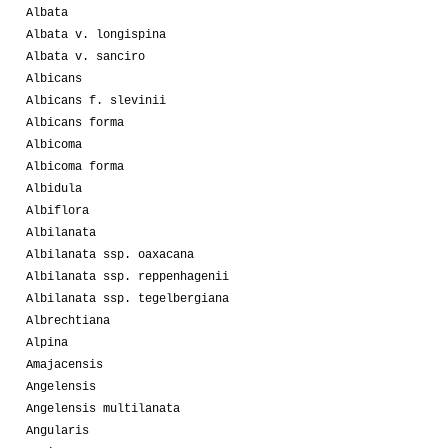
Albata
Albata v. longispina
Albata v. sanciro
Albicans
Albicans f. slevinii
Albicans forma
Albicoma
Albicoma forma
Albidula
Albiflora
Albilanata
Albilanata ssp. oaxacana
Albilanata ssp. reppenhagenii
Albilanata ssp. tegelbergiana
Albrechtiana
Alpina
Amajacensis
Angelensis
Angelensis multilanata
Angularis