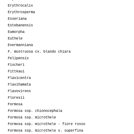
Erythrocalix
Erythrosperma
Esseriana
Estebanensis
Eumorpha
Euthele
Evermanniana
F. mostruosa cv. blando chiara
Felipensis
Fischeri
Fittkaui
Flavicentra
Flavihamata
Flavovirens
Floresii
Formosa
Formosa ssp. chionocephala
Formosa ssp. microthele
Formosa ssp. microthele - fiore rosso
Formosa ssp. microthele v. superfina