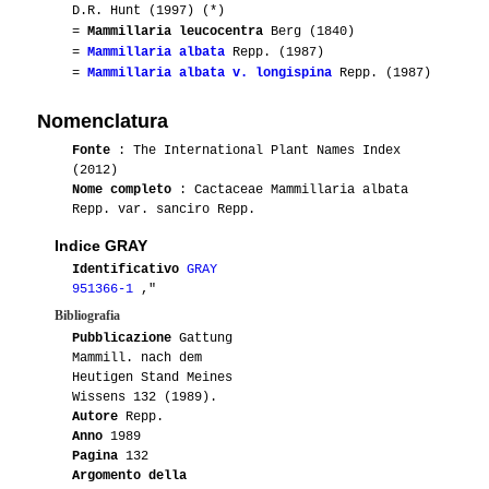
D.R. Hunt (1997) (*)
=
Mammillaria leucocentra
Berg (1840)
=
Mammillaria albata
Repp. (1987)
=
Mammillaria albata v. longispina
Repp. (1987)
Nomenclatura
Fonte
: The International Plant Names Index
(2012)
Nome completo
: Cactaceae Mammillaria albata
Repp. var. sanciro Repp.
Indice GRAY
Identificativo
GRAY
951366-1
,"
Bibliografia
Pubblicazione
Gattung
Mammill. nach dem
Heutigen Stand Meines
Wissens 132 (1989).
Autore
Repp.
Anno
1989
Pagina
132
Argomento della