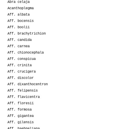
Abra celaja
Acanthoplegma
Aff. albata
Aff. bocensis
Aff. boolii
Aff. brachytrichion
Aff. candida
Aff. carnea
Aff. chionocephala
Aff. conspicua
Aff. crinita
Aff. crucigera
Aff. discolor
Aff. dixanthocentron
Aff. felipensis
Aff. flavicentra
Aff. floresii
Aff. formosa
Aff. gigantea
Aff. gilensis
Aff. haehneliana