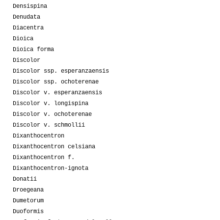
Densispina
Denudata
Diacentra
Dioica
Dioica forma
Discolor
Discolor ssp. esperanzaensis
Discolor ssp. ochoterenae
Discolor v. esperanzaensis
Discolor v. longispina
Discolor v. ochoterenae
Discolor v. schmollii
Dixanthocentron
Dixanthocentron celsiana
Dixanthocentron f.
Dixanthocentron-ignota
Donatii
Droegeana
Dumetorum
Duoformis