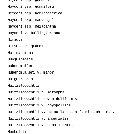
Heyderi ssp. gaumeri
Heyderi ssp. gummifera
Heyderi ssp. hemisphaerica
Heyderi ssp. macdougalii
Heyderi ssp. meiacantha
Heyderi v. bullingtoniana
Hirsuta
Hirsuta v. grandis
Hoffmanniana
Huajuapensis
Hubertmulleri
Hubertmulleri v. minor
Huiguerensis
Huitzilopochtli
Huitzilopochtli f. matampba
Huitzilopochtli ssp. niduliformis
Huitzilopochtli v. coyopoliana
Huitzilopochtli v. cuicatlanensis f. minnichii n.n.
Huitzilopochtli v. imperialis
Huitzilopochtli v. niduliformis
Humboldtii