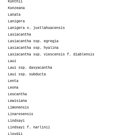
Kunthii
Kunzeana
Lanata
Lanigera
Lanigera v. juxtlahuacensis
Lasiacantha
Lasiacantha ssp. egregia
Lasiacantha ssp. hyalina
Lasiacantha ssp. viescensis f. diablensis
Laui
Laui ssp. dasyacantha
Laui ssp. subducta
Lenta
Leona
Leucantha
Lewisiana
Limonensis
Linaresensis
Lindsayi
Lindsayi f. narlinii
Lloydii