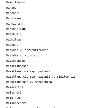
Mammillaris
Manana
Marcosii
Marksiana
Marnierana
Marshalliana
Matehuala
Mathildae
Matudae
Matudae v. serpentiformis
Matudae v. spinosior
Maycobensis
Mazatlanensis
Mazatlanensis ssp. patonii
Mazatlanensis ssp. patonii v. sinaloensis
Mazatlanensis v. monocentra
Meiacantha
Meissneri
Melaleuca
Melanocentra