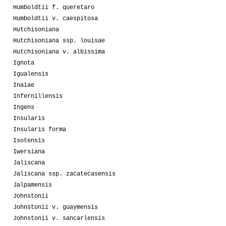
Humboldtii f. queretaro
Humboldtii v. caespitosa
Hutchisoniana
Hutchisoniana ssp. louisae
Hutchisoniana v. albissima
Ignota
Igualensis
Inaiae
Infernillensis
Ingens
Insularis
Insularis forma
Isotensis
Iwersiana
Jaliscana
Jaliscana ssp. zacatecasensis
Jalpamensis
Johnstonii
Johnstonii v. guaymensis
Johnstonii v. sancarlensis