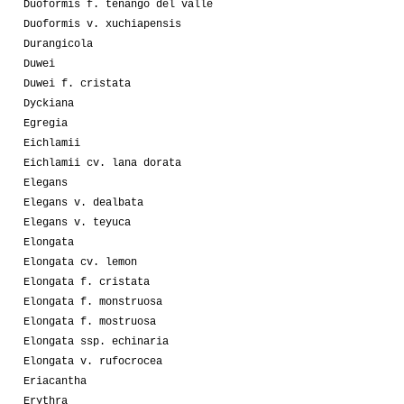
Duoformis f. tenango del valle
Duoformis v. xuchiapensis
Durangicola
Duwei
Duwei f. cristata
Dyckiana
Egregia
Eichlamii
Eichlamii cv. lana dorata
Elegans
Elegans v. dealbata
Elegans v. teyuca
Elongata
Elongata cv. lemon
Elongata f. cristata
Elongata f. monstruosa
Elongata f. mostruosa
Elongata ssp. echinaria
Elongata v. rufocrocea
Eriacantha
Erythra