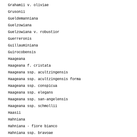
Grahamii v. oliviae
Grusonii
Gueldemanniana
Guelzowiana
Guelzowiana v. robustior
Guerreronis
Guillauminiana
Guirocobensis
Haageana
Haageana f. cristata
Haageana ssp. acultzingensis
Haageana ssp. acultzingensis forma
Haageana ssp. conspicua
Haageana ssp. elegans
Haageana ssp. san-angelensis
Haageana ssp. schmollii
Haasii
Hahniana
Hahniana - fiore bianco
Hahniana ssp. bravoae