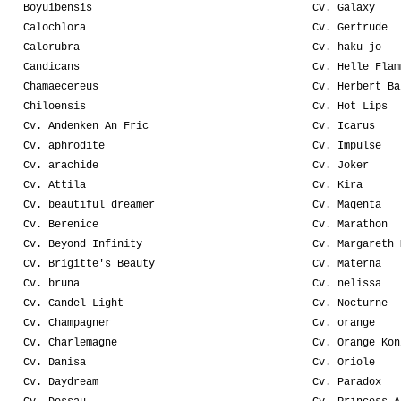
Boyuibensis
Cv. Galaxy
Calochlora
Cv. Gertrude
Calorubra
Cv. haku-jo
Candicans
Cv. Helle Flam
Chamaecereus
Cv. Herbert Ba
Chiloensis
Cv. Hot Lips
Cv. Andenken An Fric
Cv. Icarus
Cv. aphrodite
Cv. Impulse
Cv. arachide
Cv. Joker
Cv. Attila
Cv. Kira
Cv. beautiful dreamer
Cv. Magenta
Cv. Berenice
Cv. Marathon
Cv. Beyond Infinity
Cv. Margareth 
Cv. Brigitte's Beauty
Cv. Materna
Cv. bruna
Cv. nelissa
Cv. Candel Light
Cv. Nocturne
Cv. Champagner
Cv. orange
Cv. Charlemagne
Cv. Orange Kon
Cv. Danisa
Cv. Oriole
Cv. Daydream
Cv. Paradox