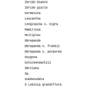
Ibrido bianco
Ibrido giallo
Kermesina
Leucantha
Longispina v. nigra
Mamillosa
Multiplex
Obrepanda
Obrepanda v. frankii
Obrepanda v. purpurea
Oxygona
Schickendantzii
Smrziana
Sp.
Subdenudata
X Lobivia grandiflora