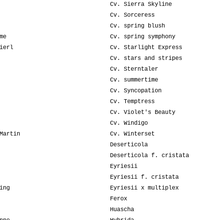
Cv. Sierra Skyline
Cv. Sorceress
Cv. spring blush
me
Cv. spring symphony
ierl
Cv. Starlight Express
Cv. stars and stripes
Cv. Sterntaler
Cv. summertime
Cv. Syncopation
Cv. Temptress
Cv. Violet's Beauty
Cv. Windigo
Martin
Cv. Winterset
Deserticola
Deserticola f. cristata
Eyriesii
Eyriesii f. cristata
ing
Eyriesii x multiplex
Ferox
Huascha