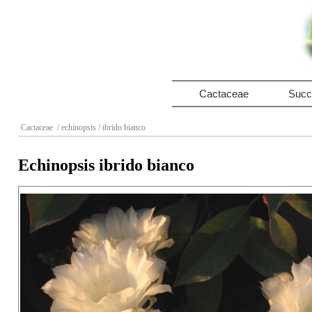
Cactaceae
Succ
Cactaceae
/ echinopsis
/ ibrido bianco
Echinopsis ibrido bianco