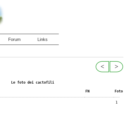
Forum
Links
<
>
Le foto dei cactofili
FN
Foto
1