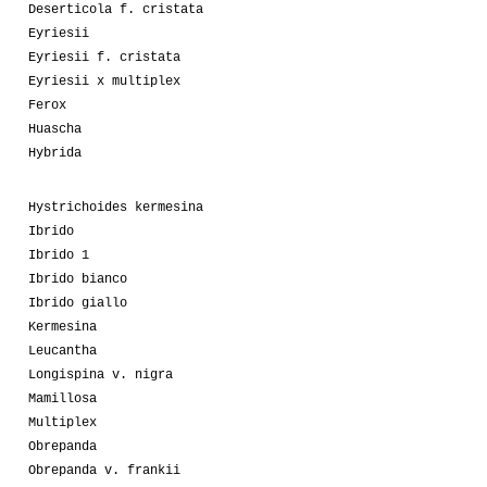
Deserticola f. cristata
Eyriesii
Eyriesii f. cristata
Eyriesii x multiplex
Ferox
Huascha
Hybrida
Hystrichoides kermesina
Ibrido
Ibrido 1
Ibrido bianco
Ibrido giallo
Kermesina
Leucantha
Longispina v. nigra
Mamillosa
Multiplex
Obrepanda
Obrepanda v. frankii